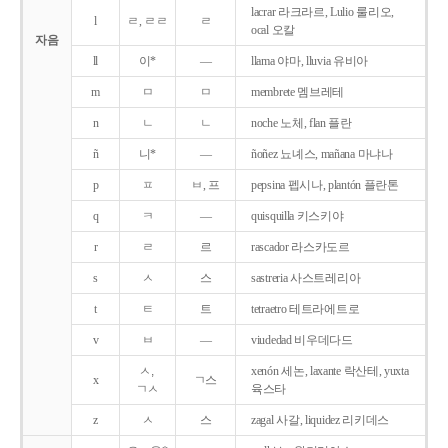
lacrar 라크라르, Lulio 룰리오,
l
ㄹ, ㄹㄹ
ㄹ
ocal 오칼
자음
ll
이*
―
llama 야마, lluvia 유비아
m
ㅁ
ㅁ
membrete 멤브레테
n
ㄴ
ㄴ
noche 노체, flan 플란
ñ
니*
―
ñoñez 뇨녜스, mañana 마냐나
p
ㅍ
ㅂ, 프
pepsina 펩시나, plantón 플란톤
q
ㅋ
―
quisquilla 키스키야
r
ㄹ
르
rascador 라스카도르
s
ㅅ
스
sastreria 사스트레리아
t
ㅌ
트
tetraetro 테트라에트로
v
ㅂ
―
viudedad 비우데다드
ㅅ,
xenón 세논, laxante 락산테, yuxta
x
ㄱ스
ㄱㅅ
육스타
z
ㅅ
스
zagal 사갈, liquidez 리키데스