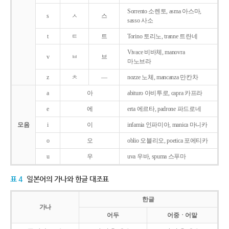
Sorrento 소렌토, asma 아스마,
s
ㅅ
스
sasso 사소
t
ㅌ
트
Torino 토리노, tranne 트란네
Vivace 비바체, manovra
v
ㅂ
브
마노브라
z
ㅊ
―
nozze 노체, mancanza 만칸차
a
아
abituro 아비투로, capra 카프라
e
에
erta 에르타, padrone 파드로네
모음
i
이
infamia 인파미아, manica 마니카
o
오
oblio 오블리오, poetica 포에티카
u
우
uva 우바, spuma 스푸마
표 4
일본어의 가나와 한글 대조표
한글
가나
어두
어중ㆍ어말