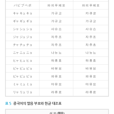
パ ピ プ ペ ポ
파 피 푸 페 포
파 피 푸 페 포
キャ キュ キョ
갸 규 교
캬 큐 쿄
ギャ ギュ ギョ
갸 규 교
갸 규 교
シャ シュ ショ
샤 슈 쇼
샤 슈 쇼
ジャ ジュ ジョ
자 주 조
자 주 조
チャ チュ チョ
자 주 조
차 추 초
ニャ ニュ ニョ
냐 뉴 뇨
냐 뉴 뇨
ヒャ ヒュ ヒョ
햐 휴 효
햐 휴 효
ビャ ビュ ビョ
뱌 뷰 뵤
뱌 뷰 뵤
ピャ ピュ ピョ
퍄 퓨 표
퍄 퓨 표
ミャ ミュ ミョ
먀 뮤 묘
먀 뮤 묘
リャ リュ リョ
랴 류 료
랴 류 료
표 5
중국어의 발음 부호와 한글 대조표
성 모 (聲母)