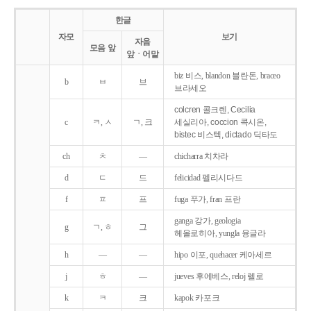
한글
자모
보기
자음
모음 앞
앞ㆍ어말
biz 비스, blandon 블란돈, braceo
b
ㅂ
브
브라세오
colcren 콜크렌, Cecilia
c
ㅋ, ㅅ
ㄱ, 크
세실리아, coccion 콕시온,
bistec 비스텍, dictado 딕타도
ch
ㅊ
―
chicharra 치차라
d
ㄷ
드
felicidad 펠리시다드
f
ㅍ
프
fuga 푸가, fran 프란
ganga 강가, geologia
g
ㄱ, ㅎ
그
헤올로히아, yungla 융글라
h
―
―
hipo 이포, quehacer 케아세르
j
ㅎ
―
jueves 후에베스, reloj 렐로
k
ㅋ
크
kapok 카포크