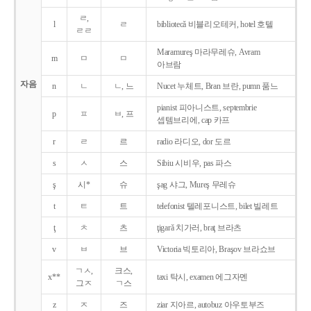
ㄹ,
l
ㄹ
bibliotecǎ 비블리오테커, hotel 호텔
ㄹㄹ
Maramureş 마라무레슈, Avram
m
ㅁ
ㅁ
아브람
자음
n
ㄴ
ㄴ, 느
Nucet 누체트, Bran 브란, pumn 품느
pianist 피아니스트, septembrie
p
ㅍ
ㅂ, 프
셉템브리에, cap 카프
r
ㄹ
르
radio 라디오, dor 도르
s
ㅅ
스
Sibiu 시비우, pas 파스
ş
시*
슈
şag 샤그, Mureş 무레슈
t
ㅌ
트
telefonist 텔레포니스트, bilet 빌레트
ţ
ㅊ
츠
ţigarǎ 치가러, braţ 브라츠
v
ㅂ
브
Victoria 빅토리아, Braşov 브라쇼브
ㄱㅅ,
크스,
x**
taxi 탁시, examen 에그자멘
그ㅈ
ㄱ스
z
ㅈ
즈
ziar 지아르, autobuz 아우토부즈