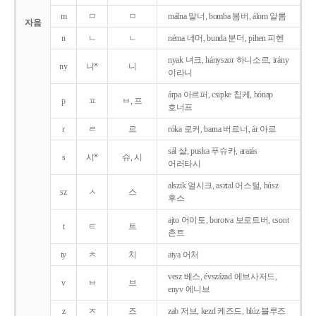
m
ㅁ
ㅁ
málna 말너, bomba 봄버, álom 알롬
자음
n
ㄴ
ㄴ
néma 네머, bunda 분더, pihen 피헨
nyak 녀크, hányszor 하니소르, irány
ny
니*
니
이라니
árpa 아르퍼, csipke 칩케, hónap
p
ㅍ
ㅂ, 프
호너프
r
ㄹ
르
róka 로커, barna 버르너, ár 아르
sál 샬, puska 푸슈카, aratás
s
시*
슈, 시
어러타시
alszik 얼시크, asztal 어스털, húsz
sz
ㅅ
스
후스
ajto 어이토, borotva 보로트버, csont
t
ㅌ
트
촌트
ty
ㅊ
치
atya 어처
vesz 베스, évszázad 에브사저드,
v
ㅂ
브
enyv 에니브
z
ㅈ
즈
zab 저브, kezd 케즈드, blúz 블루즈