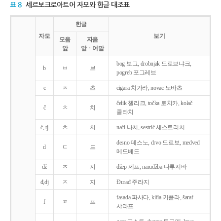
표 8
세르보크로아트어 자모와 한글 대조표
한글
자모
보기
모음
자음
앞
앞ㆍ어말
bog 보그, drobnjak 드로브냐크,
b
ㅂ
브
pogreb 포그레브
c
ㅊ
츠
cigara 치가라, novac 노바츠
čelik 첼리크, točka 토치카, kolač
č
ㅊ
치
콜라치
ć, tj
ㅊ
치
naći 나치, sestrić 세스트리치
desno 데스노, drvo 드르보, medved
d
ㄷ
드
메드베드
dž
ㅈ
지
džep 제프, narudžba 나루지바
đ,dj
ㅈ
지
Ðurađ 주라지
fasada 파사다, kifla 키플라, šaraf
f
ㅍ
프
샤라프