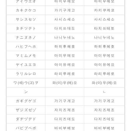
ア イ ウ エ オ
아 이 우 에 오
아 이 우 에 오
カ キ ク ケ コ
가 기 구 게 고
카 키 쿠 케 코
サ シ ス セ ソ
사 시 스 세 소
사 시 스 세 소
タ チ ツ テ ト
다 지 쓰 데 도
타 치 쓰 테 토
ナ ニ ヌ ネ ノ
나 니 누 네 노
나 니 누 네 노
ハ ヒ フ ヘ ホ
하 히 후 헤 호
하 히 후 헤 호
マ ミ ム メ モ
마 미 무 메 모
마 미 무 메 모
ヤ イ ユ エ ヨ
야 이 유 에 요
야 이 유 에 요
ラ リ ル レ ロ
라 리 루 레 로
라 리 루 레 로
ワ (ヰ) ウ (ヱ) ヲ
와 (이) 우 (에) 오
와 (이) 우 (에) 오
ン
ㄴ
ガ ギ グ ゲ ゴ
가 기 구 게 고
가 기 구 게 고
ザ ジ ズ ゼ ゾ
자 지 즈 제 조
자 지 즈 제 조
ダ ヂ ヅ デ ド
다 지 즈 데 도
다 지 즈 데 도
バ ビ ブ ベ ボ
바 비 부 베 보
바 비 부 베 보