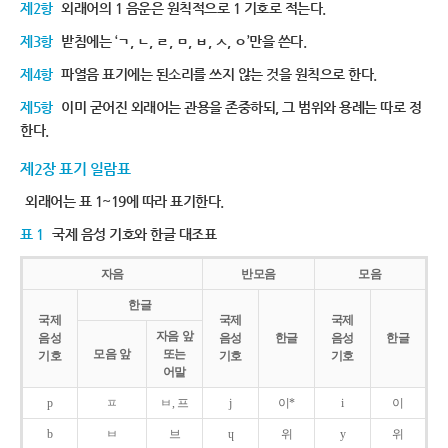
제2항
외래어의 1 음운은 원칙적으로 1 기호로 적는다.
제3항
받침에는 ‘ㄱ, ㄴ, ㄹ, ㅁ, ㅂ, ㅅ, ㅇ’만을 쓴다.
제4항
파열음 표기에는 된소리를 쓰지 않는 것을 원칙으로 한다.
제5항
이미 굳어진 외래어는 관용을 존중하되, 그 범위와 용례는 따로 정
한다.
제2장 표기 일람표
외래어는 표 1~19에 따라 표기한다.
표 1
국제 음성 기호와 한글 대조표
자음
반모음
모음
한글
국제
국제
국제
자음 앞
음성
음성
한글
음성
한글
모음 앞
또는
기호
기호
기호
어말
p
ㅍ
ㅂ, 프
j
이*
i
이
b
ㅂ
브
ɥ
위
y
위