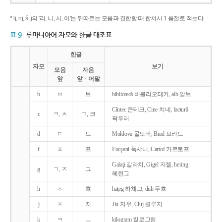
* lj, nj, š, j의 '리, 니, 시, 이'는 뒤따르는 모음과 결합할 때 합쳐서 1 음절로 적는다.
표 9
루마니아어 자모와 한글 대조표
한글
자모
보기
모음
자음
앞
앞ㆍ어말
b
ㅂ
브
bibliotecǎ 비블리오테커, alb 알브
Cîntec 큰테크, Cine 치네, facturǎ
c
ㅋ, ㅊ
ㄱ, 크
팍투러
d
ㄷ
드
Moldova 몰도바, Brad 브라드
f
ㅍ
프
Focşani 폭샤니, Cartof 카르토프
Galaţi 갈라치, Gigel 지젤, hering
g
ㄱ, ㅈ
그
헤린그
h
ㅎ
흐
haţeg 하체그, duh 두흐
j
ㅈ
지
Jiu 지우, Cluj 클루지
k
ㅋ
ㅡ
kilogram 킬로그람