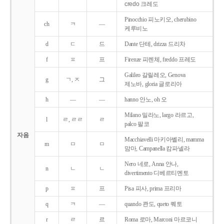
credo 크레도
Pinocchio 피노키오, cherubino
ch
ㅋ
―
케루비노
d
ㄷ
드
Dante 단테, drizza 드리차
f
ㅍ
프
Firenze 피렌체, freddo 프레도
Galileo 갈릴레오, Genova
g
ㄱ, ㅈ
그
제노바, gloria 글로리아
h
―
―
hanno 안노, oh 오
Milano 밀라노, largo 라르고,
l
ㄹ, ㄹㄹ
ㄹ
palco 팔코
자음
Macchiavelli 마키아벨리, mamma
m
ㅁ
ㅁ
맘마, Campanella 캄파넬라
Nero 네로, Anna 안나,
n
ㄴ
ㄴ
divertimento 디베르티멘토
p
ㅍ
프
Pisa 피사, prima 프리마
q
ㅋ
―
quando 콴도, queto 퀘토
r
ㄹ
르
Roma 로마, Marconi 마르코니