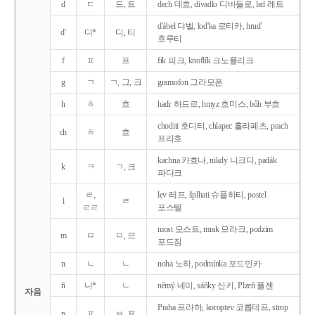
d
ㄷ
드, 트
dech 데흐, divadlo 디바들로, led 레트
d'ábel 댜벨, lod'ka 로티카, hrud'
d'
디*
디, 티
흐루티
f
ㅍ
프
fík 피크, knoflík 크노플리크
g
ㄱ
ㄱ, 그, 크
gramofon 그라모폰
h
ㅎ
흐
hadr 하드르, hmyz 흐미스, bůh 부흐
choditi 호디티, chlapec 흘라페츠, prach
ch
ㅎ
흐
프라흐
kachna 카흐나, nikdy 니크디, padák
k
ㅋ
ㄱ, 크
파다크
ㄹ,
lev 레프, šplhati 슈플하티, postel
l
ㄹ
ㄹㄹ
포스텔
most 모스트, mrak 므라크, podzim
m
ㅁ
ㅁ, 므
포드짐
n
ㄴ
ㄴ
noha 노하, podmínka 포드민카
ň
니*
ㄴ
němý 네미, sáňky 산키, Plzeň 플젠
자음
Praha 프라하, koroptev 코롭테프, strop
p
ㅍ
ㅂ, 프