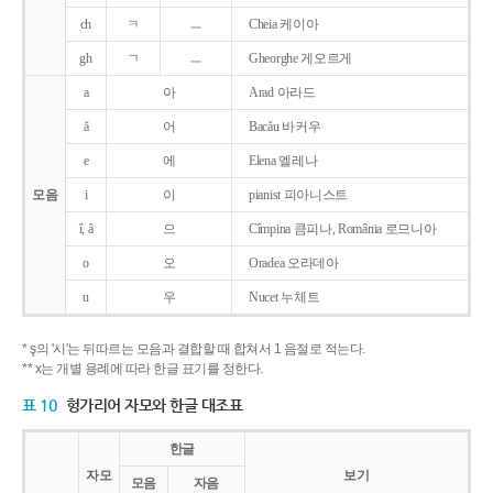
ch
ㅋ
ㅡ
Cheia 케이아
gh
ㄱ
ㅡ
Gheorghe 게오르게
a
아
Arad 아라드
ǎ
어
Bacǎu 바커우
e
에
Elena 엘레나
모음
i
이
pianist 피아니스트
î, â
으
Cîmpina 큼피나, România 로므니아
o
오
Oradea 오라데아
u
우
Nucet 누체트
* ş의 '시'는 뒤따르는 모음과 결합할 때 합쳐서 1 음절로 적는다.
** x는 개별 용례에 따라 한글 표기를 정한다.
표 10
헝가리어 자모와 한글 대조표
한글
자모
보기
모음
자음