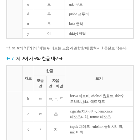
o
오
udo 우도
ó
우
próba 프루바
u
우
kula 쿨라
y
이
daktyl 닥틸
* ż, sz, rz의 '시'와 j의 '이'는 뒤따르는 모음과 결합할 때 합쳐서 1 음절로 적는다.
표 7
체코어 자모와 한글 대조표
한글
자모
보기
모음
자음
앞
앞ㆍ어말
barva 바르바, obchod 옵호트, dobrý
b
ㅂ
ㅂ, 브, 프
도브리, jeřab 예르자프
cigareta 치가레타, nemocnice
c
ㅊ
츠
네모츠니체, nemoc 네모츠
čapek 차페크, kulečnik 쿨레치니크,
č
ㅊ
치
míč 미치