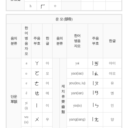
h
ㅎ
운 모 (韻母)
한
어
한어
음의
병
주음
한
음의
주음
병음
한글
분류
음
부호
글
분류
부호
자모
자
모
a
아
yai
야이
o
오
yao
(iao)
야오
e
어
you
(iou,
iu)
유
제
치
ê
에
yan
(ian)
옌
단운
류
單韻
齊
yi
이
yin(in)
인
齒
(i)
類
wu
우
yang
(iang)
양
(u)