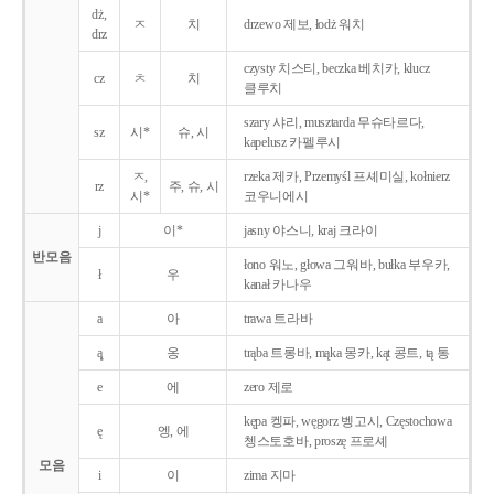
dż,
ㅈ
치
drzewo 제보, łodż 워치
drz
czysty 치스티, beczka 베치카, klucz
cz
ㅊ
치
클루치
szary 샤리, musztarda 무슈타르다,
sz
시*
슈, 시
kapelusz 카펠루시
ㅈ,
rzeka 제카, Przemyśl 프셰미실, kołnierz
rz
주, 슈, 시
시*
코우니에시
j
이*
jasny 야스니, kraj 크라이
반모음
łono 워노, głowa 그워바, bułka 부우카,
ł
우
kanał 카나우
a
아
trawa 트라바
ą̨
옹
trąba 트롱바, mąka 몽카, kąt 콩트, tą 통
e
에
zero 제로
kępa 켕파, węgorz 벵고시, Częstochowa
ę
엥, 에
쳉스토호바, proszę 프로셰
모음
i
이
zima 지마