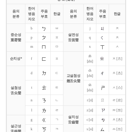
한어
한어
음의
주음
음의
주음
병음
한글
병음
한글
분류
부호
분류
부호
자모
자모
b
ㅂ
j
ㅈ
중순성
설면성
p
ㅍ
q
ㅊ
重脣聲
舌面聲
m
ㅁ
x
ㅅ
zh
순치성*
f
ㅍ
ㅈ [즈]
[zhi]
ch
d
ㄷ
ㅊ [츠]
교설첨성
[chi]
翹舌尖聲
sh
t
ㅌ
ㅅ [스]
설첨성
[shi]
舌尖聲
ㄖ
n
ㄴ
r [ri]
ㄹ [르]
l
ㄹ
z [zi]
ㅉ [쯔]
설치성
g
ㄱ
c [ci]
ㅊ [츠]
舌齒聲
설근성
k
ㅋ
s [si]
ㅆ [쓰]
舌根聲