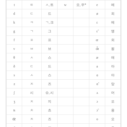
t
ㅌ
ㅅ, 트
w
오, 우*
e
에
d
ㄷ
드
ø
외
k
ㅋ
ㄱ, 크
ɛ
에
g
ㄱ
그
ɛ̃
앵
f
ㅍ
프
œ
외
v
ㅂ
브
욍
θ
ㅅ
스
æ
애
ð
ㄷ
드
a
아
s
ㅅ
스
ɑ
아
z
ㅈ
즈
ɑ̃
앙
ʃ
시
슈, 시
ʌ
어
ʒ
ㅈ
지
ɔ
오
ʦ
ㅊ
츠
ɔ̃
옹
ʣ
ㅈ
즈
o
오