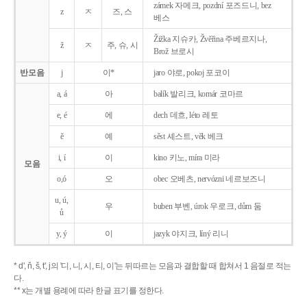
zámek 자메크, pozdní 포즈드니, bez
z
ㅈ
즈, 스
베스
Žižka 지슈카, Žvěřina 주베르지나,
ž
ㅈ
주, 슈, 시
Brož 브로시
반모음
j
이*
jaro 야로, pokoj 포코이
a, á
아
balík 발리크, komár 코마르
e, é
에
dech 데흐, léto 레토
ě
예
sěst 셰스트, věk 베크
i, í
이
kino 키노, míra 미라
모음
o,ó
오
obec 오베츠, nervózni 네르보즈니
u, ú,
우
buben 부벤, úrok 우로크, dům 둠
ů
y, ý
이
jazyk
야지크, líný 리니
* d', ň, š, t', j의 '디, 니, 시, 티, 이'는 뒤따르는 모음과 결합할 때 합쳐서 1 음절로 적는
다.
** x는 개별 용례에 따라 한글 표기를 정한다.