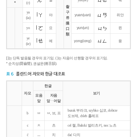
얼
yue
(ue)
웨
*
(r)
촬
ya
구
야
yuan
(uan)
위안
(ia)
류
撮
yo
요
yun
(un)
윈
口
類
ye
예
yong
(iong)
융
(ie)
[ ]는 단독 발음될 경우의 표기임. ( )는 자음이 선행할 경우의 표기임.
* 순치성(脣齒聲), 권설운(捲舌韻).
표 6
폴란드어 자모와 한글 대조표
한글
자모
보기
모음
자음
앞
앞ㆍ어말
burak 부라크, szybko 십코, dobrze
b
ㅂ
ㅂ, 브, 프
도브제, chleb 흘레프
c
ㅊ
츠
cel 첼, Balicki 발리츠키, noc 노츠
ć
ㅡ
치
dać 다치