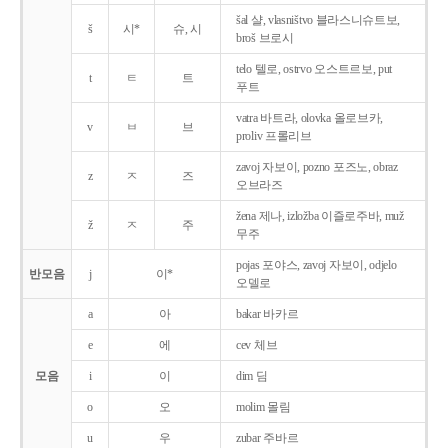
šal 샬, vlasništvo 블라스니슈트보,
š
시*
슈, 시
broš 브로시
telo 텔로, ostrvo 오스트르보, put
t
ㅌ
트
푸트
vatra 바트라, olovka 올로브카,
v
ㅂ
브
proliv 프롤리브
zavoj 자보이, pozno 포즈노, obraz
z
ㅈ
즈
오브라즈
žena 제나, izložba 이즐로주바, muž
ž
ㅈ
주
무주
pojas 포야스, zavoj 자보이, odjelo
반모음
j
이*
오델로
a
아
bakar 바카르
e
에
cev 체브
모음
i
이
dim 딤
o
오
molim 몰림
u
우
zubar 주바르