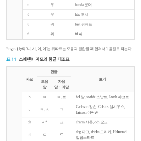
u
우
bunda 분더
ú
우
hús 후시
ü
위
füst 퓌슈트
ű
위
fű 퓌
* ny, s, j, ly의 ‘니, 시, 이, 이’는 뒤따르는 모음과 결합할 때 합쳐서 1 음절로 적는다.
표 11
스웨덴어 자모와 한글 대조표
한글
자모
보기
모음
자음
앞
앞ㆍ어말
b
ㅂ
ㅂ, 브
bal 발, snabbt 스납트, Jacob 야코브
Carlsson 칼손, Celsius 셀시우스,
c
ㅋ, ㅅ
ㄱ
Ericson 에릭손
ch
시*
크
charm 샤름, och 오크
dag 다그, dricka 드리카, Halmstad
d
ㄷ
드
할름스타드