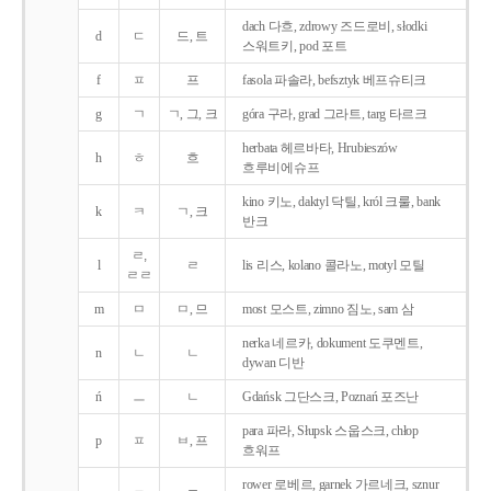
dach 다흐, zdrowy 즈드로비, słodki
d
ㄷ
드, 트
스워트키, pod 포트
f
ㅍ
프
fasola 파솔라, befsztyk 베프슈티크
g
ㄱ
ㄱ, 그, 크
góra 구라, grad 그라트, targ 타르크
herbata 헤르바타, Hrubieszów
h
ㅎ
흐
흐루비에슈프
kino 키노, daktyl 닥틸, król 크룰, bank
k
ㅋ
ㄱ, 크
반크
ㄹ,
l
ㄹ
lis 리스, kolano 콜라노, motyl 모틸
ㄹㄹ
m
ㅁ
ㅁ, 므
most 모스트, zimno 짐노, sam 삼
nerka 네르카, dokument 도쿠멘트,
n
ㄴ
ㄴ
dywan 디반
ń
ㅡ
ㄴ
Gdańsk 그단스크, Poznań 포즈난
para 파라, Słupsk 스웁스크, chłop
p
ㅍ
ㅂ, 프
흐워프
rower 로베르, garnek 가르네크, sznur