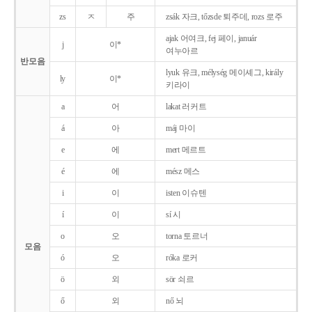
zs
ㅈ
주
zsák 자크, tőzsde 퇴주데, rozs 로주
ajak 어여크, fej 페이, január
j
이*
여누아르
반모음
lyuk 유크, mélység 메이셰그, király
ly
이*
키라이
a
어
lakat 러커트
á
아
máj 마이
e
에
mert 메르트
é
에
mész 메스
i
이
isten 이슈텐
í
이
sí 시
o
오
torna 토르너
모음
ó
오
róka 로커
ö
외
sör 쇠르
ő
외
nő 뇌