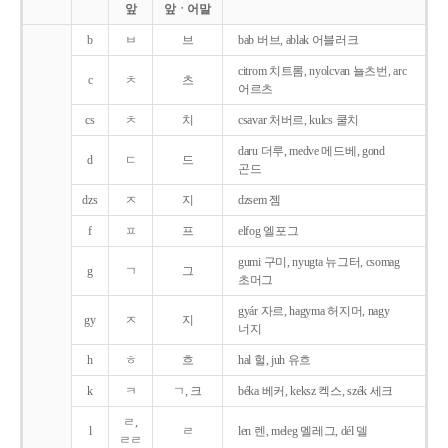
앞
앞ㆍ어말
b
ㅂ
브
bab 버브, ablak 어블러크
citrom 치트롬, nyolcvan 뇰츠번, arc
c
ㅊ
츠
어르츠
cs
ㅊ
치
csavar 처버르, kulcs 쿨치
daru 더루, medve 메드베, gond
d
ㄷ
드
곤드
dzs
ㅈ
지
dzsem 젬
f
ㅍ
프
elfog 엘포그
gumi 구미, nyugta 뉴그터, csomag
g
ㄱ
그
초머그
gyár 자르, hagyma 허지머, nagy
gy
ㅈ
지
너지
h
ㅎ
흐
hal 헐, juh 유흐
k
ㅋ
ㄱ, 크
béka 베커, keksz 켁스, szék 세크
ㄹ,
l
ㄹ
len 렌, meleg 멜레그, dél 델
ㄹㄹ