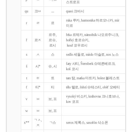
스트로프
qu
크ㅂ
ㅡ
quasi 크바시
ruka 루카, harmonika 하르모니카, mír
r
ㄹ
르
미르
르주,
řeka 르제카, námořník 나모르주니크,
ř
르ㅈ
르슈,
hořký 호르슈키,
르시
kouř 코우르시
s
ㅅ
스
sedlo 세들로, máslo 마슬로, nos 노스
šaty 샤티, Šternberk 슈테른베르크,
š
시*
슈, 시
koš 코시
t
ㅌ
트
tam 탐, matka 마트카, bolest 볼레스트
t'
티*
티
tělo 텔로, štěstí 슈테스티, obět' 오베티
vysoký 비소키, knihovna 크니호브나,
v
ㅂ
브, 프
kov 코프
w
ㅂ
브, 프
ㄱㅅ,
x**
ㄱ스
xerox 제록스, saxofón 삭소폰
ㅈ