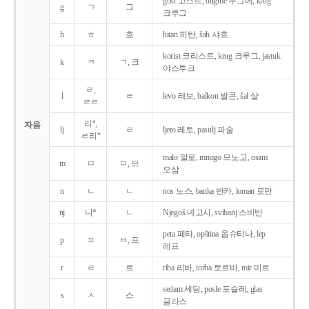
gost 고스트, dugme 두그메, krug
g
ㄱ
그
크루그
h
ㅎ
흐
hitan 히탄, šah 샤흐
korist 코리스트, krug 크루그, jastuk
k
ㅋ
ㄱ, 크
야스투크
ㄹ,
l
ㄹ
levo 레보, balkon 발콘, šal 샬
ㄹㄹ
리*,
자음
lj
ㄹ
ljeto 레토, pasulj 파술
ㄹ리*
malo 말로, mnogo 므노고, osam
m
ㅁ
ㅁ, 므
오삼
n
ㄴ
ㄴ
nos 노스, banka 반카, loman 로만
nj
니*
ㄴ
Njegoš 녜고시, svibanj 스비반
peta 페타, opština 옵슈티나, lep
p
ㅍ
ㅂ, 프
레프
r
ㄹ
르
riba 리바, torba 토르바, mir 미르
sedam 세담, posle 포슬레, glas
s
ㅅ
스
글라스