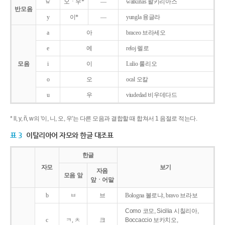
w
오ㆍ우*
―
walkirias 왈키리아스
반모음
y
이*
―
yungla 융글라
a
아
braceo 브라세오
e
에
reloj 렐로
모음
i
이
Lulio 룰리오
o
오
ocal 오칼
u
우
viudedad 비우데다드
* ll, y, ñ, w의 '이, 니, 오, 우'는 다른 모음과 결합할 때 합쳐서 1 음절로 적는다.
표 3
이탈리아어 자모와 한글 대조표
한글
자모
보기
자음
모음 앞
앞ㆍ어말
b
ㅂ
브
Bologna 볼로냐, bravo 브라보
Como 코모, Sicilia 시칠리아,
c
ㅋ, ㅊ
크
Boccaccio 보카치오,