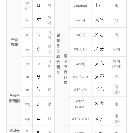
yu
위
ying
(ing)
잉
(u)
아
ai
wa
(ua)
와
이
에
ei
wo
(uo)
워
결
이
복운
합
複韻
운
아
ao
wai
(uai)
와이
모
오
합
結
어
구
웨이
合
ou
wei
(ui)
우
류
(우이)
韻
合
母
an
안
wan
(uan)
완
口
類
원
en
언
wen
(un)
(운)
부성운
附聲韻
wang
ang
앙
왕
(uang)
웡
eng
엉
weng
(ong)
(웅)
권설운
er