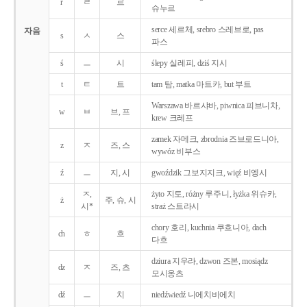
r
ㄹ
르
슈누르
serce 세르체, srebro 스레브로, pas
자음
s
ㅅ
스
파스
ś
ㅡ
시
ślepy 실레피, dziś 지시
t
ㅌ
트
tam 탐, matka 마트카, but 부트
Warszawa 바르샤바, piwnica 피브니차,
w
ㅂ
브, 프
krew 크레프
zamek 자메크, zbrodnia 즈브로드니아,
z
ㅈ
즈, 스
wywóz 비부스
ź
ㅡ
지, 시
gwoździk 그보지지크, więź 비엥시
ㅈ,
żyto 지토, różny 루주니, łyżka 위슈카,
ż
주, 슈, 시
시*
straż 스트라시
chory 호리, kuchnia 쿠흐니아, dach
ch
ㅎ
흐
다흐
dziura 지우라, dzwon 즈본, mosiądz
dz
ㅈ
즈, 츠
모시옹츠
dź
ㅡ
치
niedźwiedź 니에치비에치