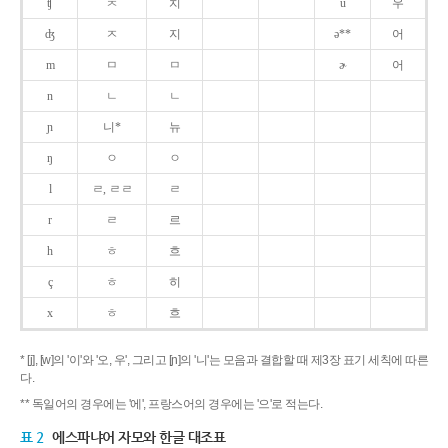
ʧ
ㅊ
치
u
우
ʤ
ㅈ
지
ə**
어
m
ㅁ
ㅁ
ɚ
어
n
ㄴ
ㄴ
ɲ
니*
뉴
ŋ
ㅇ
ㅇ
l
ㄹ, ㄹㄹ
ㄹ
r
ㄹ
르
h
ㅎ
흐
ç
ㅎ
히
x
ㅎ
흐
* [j], [w]의 '이'와 '오, 우', 그리고 [ɲ]의 '니'는 모음과 결합할 때 제3장 표기 세칙에 따른
다.
** 독일어의 경우에는 '에', 프랑스어의 경우에는 '으'로 적는다.
표 2
에스파냐어 자모와 한글 대조표