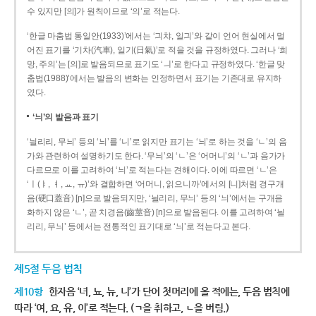
수 있지만 [의]가 원칙이므로 ‘의’로 적는다.
‘한글 마춤법 통일안(1933)’에서는 ‘긔챠, 일긔’와 같이 언어 현실에서 멀
어진 표기를 ‘기차(汽車), 일기(日氣)’로 적을 것을 규정하였다. 그러나 ‘희
망, 주의’는 [의]로 발음되므로 표기도 ‘ㅢ’로 한다고 규정하였다. ‘한글 맞
춤법(1988)’에서는 발음의 변화는 인정하면서 표기는 기존대로 유지하
였다.
‘늬’의 발음과 표기
‘늴리리, 무늬’ 등의 ‘늬’를 ‘니’로 읽지만 표기는 ‘늬’로 하는 것을 ‘ㄴ’의 음
가와 관련하여 설명하기도 한다. ‘무늬’의 ‘ㄴ’은 ‘어머니’의 ‘ㄴ’과 음가가
다르므로 이를 고려하여 ‘늬’로 적는다는 견해이다. 이에 따르면 ‘ㄴ’은
‘ㅣ(ㅑ, ㅕ, ㅛ, ㅠ)’와 결합하면 ‘어머니, 읽으니까’에서의 [니]처럼 경구개
음(硬口蓋音) [ɲ]으로 발음되지만, ‘늴리리, 무늬’ 등의 ‘늬’에서는 구개음
화하지 않은 ‘ㄴ’, 곧 치경음(齒莖音) [n]으로 발음된다. 이를 고려하여 ‘늴
리리, 무늬’ 등에서는 전통적인 표기대로 ‘늬’로 적는다고 본다.
제5절 두음 법칙
제10항
한자음 ‘녀, 뇨, 뉴, 니’가 단어 첫머리에 올 적에는, 두음 법칙에
따라 ‘여, 요, 유, 이’로 적는다. (ㄱ을 취하고, ㄴ을 버림.)