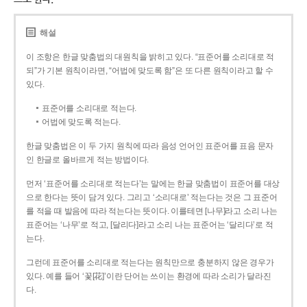
해설
이 조항은 한글 맞춤법의 대원칙을 밝히고 있다. “표준어를 소리대로 적
되”가 기본 원칙이라면, “어법에 맞도록 함”은 또 다른 원칙이라고 할 수
있다.
표준어를 소리대로 적는다.
어법에 맞도록 적는다.
한글 맞춤법은 이 두 가지 원칙에 따라 음성 언어인 표준어를 표음 문자
인 한글로 올바르게 적는 방법이다.
먼저 ‘표준어를 소리대로 적는다’는 말에는 한글 맞춤법이 표준어를 대상
으로 한다는 뜻이 담겨 있다. 그리고 ‘소리대로’ 적는다는 것은 그 표준어
를 적을 때 발음에 따라 적는다는 뜻이다. 이를테면 [나무]라고 소리 나는
표준어는 ‘나무’로 적고, [달리다]라고 소리 나는 표준어는 ‘달리다’로 적
는다.
그런데 표준어를 소리대로 적는다는 원칙만으로 충분하지 않은 경우가
있다. 예를 들어 ‘꽃[花]’이란 단어는 쓰이는 환경에 따라 소리가 달라진
다.