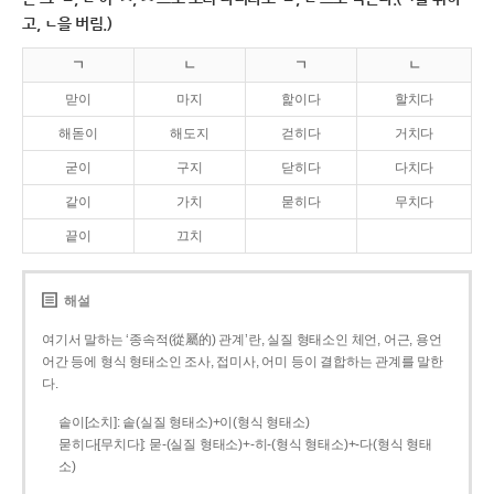
고, ㄴ을 버림.)
ㄱ
ㄴ
ㄱ
ㄴ
맏이
마지
핥이다
할치다
해돋이
해도지
걷히다
거치다
굳이
구지
닫히다
다치다
같이
가치
묻히다
무치다
끝이
끄치
해설
여기서 말하는 ‘종속적(從屬的) 관계’란, 실질 형태소인 체언, 어근, 용언
어간 등에 형식 형태소인 조사, 접미사, 어미 등이 결합하는 관계를 말한
다.
솥이[소치]: 솥(실질 형태소)+이(형식 형태소)
묻히다[무치다]: 묻­-(실질 형태소)+­-히­-(형식 형태소)+-다(형식 형태
소)