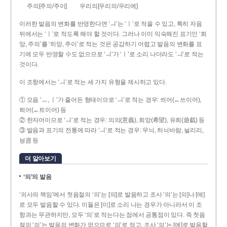
주의[주의/주이]
우리의[우리의/우리에]
이러한 발음의 변화를 반영한다면 ‘ㅢ’는 ‘ㅣ’로 적을 수 있고, 특히 자음
뒤에서는 ‘ㅣ’로 적도록 해야 할 것이다. 그러나 이미 익숙해진 표기인 ‘희
망, 주의’를 ‘히망, 주이’로 적는 것은 공감하기 어렵고 발음의 변화를 표
기에 모두 반영할 수도 없으므로 ‘ㅢ’가 ‘ㅣ’로 소리 나더라도 ‘ㅢ’로 적는
것이다.
이 조항에서는 ‘ㅢ’로 적는 세 가지 유형을 제시하고 있다.
① 모음 ‘ㅡ, ㅣ’가 줄어든 형태이므로 ‘ㅢ’로 적는 경우: 씌어(←쓰이어),
틔어(←트이어) 등
② 한자어이므로 ‘ㅢ’로 적는 경우: 의의(意義), 희망(希望), 유희(遊戱) 등
③ 발음과 표기의 전통에 따라 ‘ㅢ’로 적는 경우: 무늬, 하늬바람, 늴리리,
닁큼 등
더 알아보기
‘의’의 발음
‘의사의 책임’에서 첫음절의 ‘의’는 [의]로 발음하고 조사 ‘의’는 [의]나 [에]
로 모두 발음할 수 있다. 이들은 [이]로 소리 나는 경우가 아니라서 이 조
항과는 무관하지만, 모두 ‘의’로 적는다는 점에서 공통점이 있다. 즉 첫음
절의 ‘의’는 발음의 변화가 없으므로 ‘의’로 적고, 조사 ‘의’는 [에]로 발음할