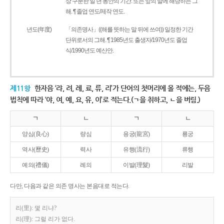
상 구분한 일 년 동안의 기간. 또는 앞의 말에 해당하는 그
해. ¶ 졸업 연도/제작 연도.
년도(年度)
「의존명사」((해를 뜻하는 말 뒤에 쓰여)) 일정한 기간
단위로서의 그해. ¶ 1985년도 출생자/1970년도 졸업
식/1990년도 예산안.
제11항
한자음 ‘랴, 려, 례, 료, 류, 리’가 단어의 첫머리에 올 적에는, 두음
법칙에 따라 ‘야, 여, 예, 요, 유, 이’로 적는다.(ㄱ을 취하고, ㄴ을 버림.)
ㄱ
ㄴ
ㄱ
ㄴ
양심(良心)
량심
용궁(龍宮)
룡궁
역사(歷史)
력사
유행(流行)
류행
예의(禮儀)
례의
이발(理髮)
리발
다만, 다음과 같은 의존 명사는 본음대로 적는다.
리(里): 몇 리냐?
리(理): 그럴 리가 없다.