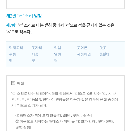
제3절 'ㄷ' 소리 받침
제7항
‘ㄷ’ 소리로 나는 받침 중에서 ‘ㄷ’으로 적을 근거가 없는 것은
‘ㅅ’으로 적는다.
덧저고리
돗자리
엇셈
웃어른
핫옷
무릇
사뭇
얼핏
자칫하면
뭇[衆]
옛
첫
헛
해설
‘ㄷ’ 소리로 나는 받침이란, 음절 종성에서 [ㄷ]으로 소리 나는 ‘ㄷ, ㅅ, ㅆ,
ㅈ, ㅊ, ㅌ, ㅎ’ 등을 말한다. 이 받침들은 다음과 같은 경우에 음절 종성에
서 [ㄷ]으로 소리가 난다.
① 형태소가 뒤에 오지 않을 때: 밭[받], 빚[빋], 꽃[꼳]
② 자음으로 시작하는 형태소가 뒤에 올 때: 밭과[받꽈], 젖다[젇따],
꽃병[꼳뼝]