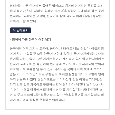
외래어는 다른 언어에서 들어온 말이므로 원어의 언어적인 특징을 고려
해서 적어야 한다. 따라서 ‘외래어 표기법’을 정하여 그에 따라 적는 것이
원칙이다. 외래어는 고유어, 한자어와 함께 국어의 어휘 체계에 정착한
어휘라고 할 수 있다.
더 알아보기
원어에 따른 한국어 어휘 체계
한국어의 어휘 체계는 고유어, 한자어, 외래어로 나눌 수 있다. 이들은 원
어에 차이가 있을 뿐 모두 한국어 어휘에 속한다. 국어사전에서는 단어의
원어를 밝히고 있다. 고유어에는 원어가 제시되어 있지 않고 한자어에는
한자가, 외래어에는 각 단어의 원어명과 로마자 표기가 제시되어 있어서
이로써 어휘 부류를 알 수가 있다. 외래어는 국어의 어휘 체계에 속하지
않는 외국어와 개념적으로 구별된다. 하지만 실생활에서 그 구별이 명확
하지 않을 때가 있다. 현실적으로는 국어사전에 실린 어휘는 외래어, 실
리지 않은 것은 외국어로 구별하는 것이 편리하다. 예컨대 ‘보이(boy)’가
‘식당이나 호텔 따위에서 접대하는 남자’를 의미할 때는 외래어지만 ‘소
년’의 뜻으로 쓰일 때는 외국어라고 할 수 있다. 외국어를 표기할 때도 외
래어 표기법의 원칙을 준용하는 일이 많다.