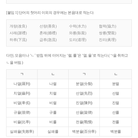
[붙임 1] 단어의 첫머리 이외의 경우에는 본음대로 적는다.
개량(改良)
선량(善良)
수력(水力)
협력(協力)
사례(謝禮)
혼례(婚禮)
와룡(臥龍)
쌍룡(雙龍)
하류(下流)
급류(急流)
도리(道理)
진리(眞理)
다만, 모음이나 ‘ㄴ’ 받침 뒤에 이어지는 ‘렬, 률’은 ‘열, 율’로 적는다.(ㄱ을 취하고
ㄴ을 버림.)
ㄱ
ㄴ
ㄱ
ㄴ
나열(羅列)
나렬
분열(分裂)
분렬
치열(齒列)
치렬
선열(先烈)
선렬
비열(卑劣)
비렬
진열(陳列)
진렬
규율(規律)
규률
선율(旋律)
선률
비율(比率)
비률
전율(戰慄)
전률
실패율(失敗率)
실패률
백분율(百分率)
백분률