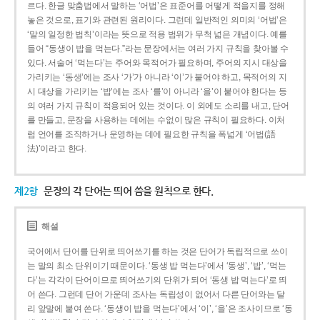
르다. 한글 맞춤법에서 말하는 ‘어법’은 표준어를 어떻게 적을지를 정해
놓은 것으로, 표기와 관련된 원리이다. 그런데 일반적인 의미의 ‘어법’은
‘말의 일정한 법칙’이라는 뜻으로 적용 범위가 무척 넓은 개념이다. 예를
들어 “동생이 밥을 먹는다.”라는 문장에서는 여러 가지 규칙을 찾아볼 수
있다. 서술어 ‘먹는다’는 주어와 목적어가 필요하며, 주어의 지시 대상을
가리키는 ‘동생’에는 조사 ‘가’가 아니라 ‘이’가 붙어야 하고, 목적어의 지
시 대상을 가리키는 ‘밥’에는 조사 ‘를’이 아니라 ‘을’이 붙어야 한다는 등
의 여러 가지 규칙이 적용되어 있는 것이다. 이 외에도 소리를 내고, 단어
를 만들고, 문장을 사용하는 데에는 수없이 많은 규칙이 필요하다. 이처
럼 언어를 조직하거나 운영하는 데에 필요한 규칙을 폭넓게 ‘어법(語
法)’이라고 한다.
제2항
문장의 각 단어는 띄어 씀을 원칙으로 한다.
해설
국어에서 단어를 단위로 띄어쓰기를 하는 것은 단어가 독립적으로 쓰이
는 말의 최소 단위이기 때문이다. ‘동생 밥 먹는다’에서 ‘동생’, ‘밥’, ‘먹는
다’는 각각이 단어이므로 띄어쓰기의 단위가 되어 ‘동생 밥 먹는다’로 띄
어 쓴다. 그런데 단어 가운데 조사는 독립성이 없어서 다른 단어와는 달
리 앞말에 붙여 쓴다. ‘동생이 밥을 먹는다’에서 ‘이’, ‘을’은 조사이므로 ‘동