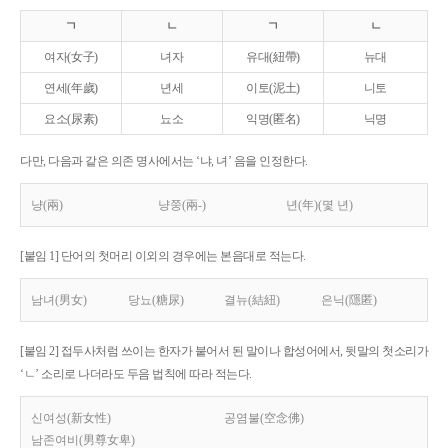
ㄱ
ㄴ
ㄱ
ㄴ
여자(女子)
녀자
유대(紐帶)
뉴대
연세(年歲)
년세
이토(泥土)
니토
요소(尿素)
뇨소
익명(匿名)
닉명
다만, 다음과 같은 의존 명사에서는 ‘냐, 녀’ 음을 인정한다.
냥(兩)
냥쭝(兩-)
년(年)(몇 년)
[붙임 1] 단어의 첫머리 이외의 경우에는 본음대로 적는다.
남녀(男女)
당뇨(糖尿)
결뉴(結紐)
은닉(隱匿)
[붙임 2] 접두사처럼 쓰이는 한자가 붙어서 된 말이나 합성어에서, 뒷말의 첫소리가
‘ㄴ’ 소리로 나더라도 두음 법칙에 따라 적는다.
신여성(新女性)
공염불(空念佛)
남존여비(男尊女卑)