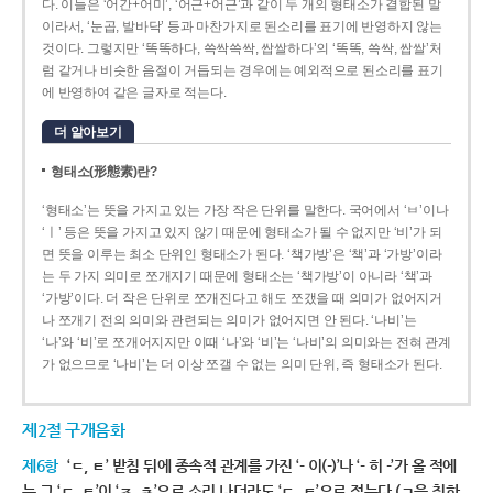
다. 이들은 ‘어간+어미’, ‘어근+어근’과 같이 두 개의 형태소가 결합된 말
이라서, ‘눈곱, 발바닥’ 등과 마찬가지로 된소리를 표기에 반영하지 않는
것이다. 그렇지만 ‘똑똑하다, 쓱싹쓱싹, 쌉쌀하다’의 ‘똑똑, 쓱싹, 쌉쌀’처
럼 같거나 비슷한 음절이 거듭되는 경우에는 예외적으로 된소리를 표기
에 반영하여 같은 글자로 적는다.
더 알아보기
형태소(形態素)란?
‘형태소’는 뜻을 가지고 있는 가장 작은 단위를 말한다. 국어에서 ‘ㅂ’이나
‘ㅣ’ 등은 뜻을 가지고 있지 않기 때문에 형태소가 될 수 없지만 ‘비’가 되
면 뜻을 이루는 최소 단위인 형태소가 된다. ‘책가방’은 ‘책’과 ‘가방’이라
는 두 가지 의미로 쪼개지기 때문에 형태소는 ‘책가방’이 아니라 ‘책’과
‘가방’이다. 더 작은 단위로 쪼개진다고 해도 쪼갰을 때 의미가 없어지거
나 쪼개기 전의 의미와 관련되는 의미가 없어지면 안 된다. ‘나비’는
‘나’와 ‘비’로 쪼개어지지만 이때 ‘나’와 ‘비’는 ‘나비’의 의미와는 전혀 관계
가 없으므로 ‘나비’는 더 이상 쪼갤 수 없는 의미 단위, 즉 형태소가 된다.
제2절 구개음화
제6항
‘ㄷ, ㅌ’ 받침 뒤에 종속적 관계를 가진 ‘- 이(-)’나 ‘- 히 -’가 올 적에
는 그 ‘ㄷ, ㅌ’이 ‘ㅈ, ㅊ’으로 소리 나더라도 ‘ㄷ, ㅌ’으로 적는다.(ㄱ을 취하