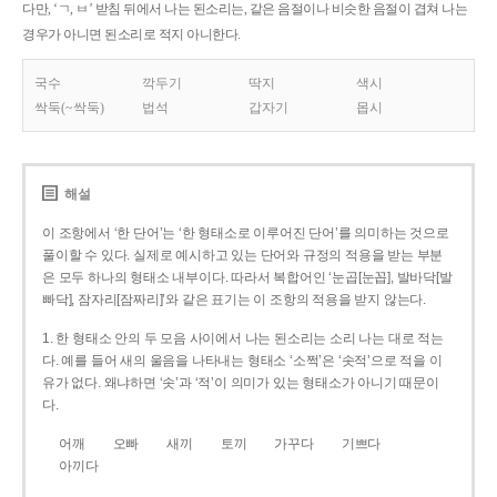
다만, ‘ㄱ, ㅂ’ 받침 뒤에서 나는 된소리는, 같은 음절이나 비슷한 음절이 겹쳐 나는
경우가 아니면 된소리로 적지 아니한다.
국수
깍두기
딱지
색시
싹둑(~싹둑)
법석
갑자기
몹시
해설
이 조항에서 ‘한 단어’는 ‘한 형태소로 이루어진 단어’를 의미하는 것으로
풀이할 수 있다. 실제로 예시하고 있는 단어와 규정의 적용을 받는 부분
은 모두 하나의 형태소 내부이다. 따라서 복합어인 ‘눈곱[눈꼽], 발바닥[발
빠닥], 잠자리[잠짜리]’와 같은 표기는 이 조항의 적용을 받지 않는다.
1. 한 형태소 안의 두 모음 사이에서 나는 된소리는 소리 나는 대로 적는
다. 예를 들어 새의 울음을 나타내는 형태소 ‘소쩍’은 ‘솟적’으로 적을 이
유가 없다. 왜냐하면 ‘솟’과 ‘적’이 의미가 있는 형태소가 아니기 때문이
다.
어깨
오빠
새끼
토끼
가꾸다
기쁘다
아끼다