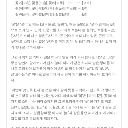
……………
꽃이[꼬치], 꽃을[꼬츨], 꽃에[꼬체]
[꼬ㅊ]
…
꽃만[꼰만], 꽃나무[꼰나무], 꽃놀이[꼰노리]
[꼰]
………
꽃과[꼳꽈], 꽃다발[꼳따발], 꽃밭[꼳빧]
[꼳]
‘꽃’은 ‘꽃이’일 때는 [꼬ㅊ]으로, ‘꽃만’일 때는 [꼰]으로, ‘꽃과’일 때는 [꼳]
으로 소리 난다. 만약 ‘표준어를 소리대로 적는다’는 원칙만 적용한다면,
[꼬치]로 소리 나는 말은 ‘꼬치’로, [꼰만]으로 소리 나는 말은 ‘꼰만’으로,
[꼳꽈]로 소리 나는 말은 ‘꼳꽈’로 적게 되어 ‘꽃[花]’이라는 하나의 말이 여
러 형태로 적히게 된다.
그런데 이처럼 의미가 같은 하나의 말을 여러 가지 형태로 적으면 그것이
무슨 말인지 알아보기가 쉽지 않다. 의미가 같은 하나의 말은 형태를 하
나로 고정하여 일관되게 적어야 의미를 파악하기가 쉽다. 즉 ‘꽃, 꼰,
꼳’보다는 ‘꽃’ 하나로 일관되게 적는 것이 의미를 파악하는 데 효과적이
다.
‘어법에 맞도록 한다’는 것은 이와 같이 뜻을 파악하기 쉽도록 각 형태소
의 본모양을 밝혀 적는다는 말이다. 이에 따라 ‘꽃’은 [꼬ㅊ], [꼰], [꼳]의 세
가지로 소리 나는 형태소이지만 그 본모양에 따라 ‘꽃’ 한 가지로 적고,
[꼬치], [꼰만], [꼳꽈]도 ‘꽃이, 꽃만, 꽃과’로 적게 된다. 이는 ‘꽃’과 같은 명
사 뒤에 조사가 결합할 때뿐 아니라 ‘늙-’과 같은 용언의 어간 뒤에 어미가
결합할 때도 동일하게 적용된다.