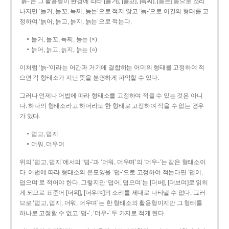
‘늙-’은 그 활용형이 환경에 따라 [늘거], [늘꼬], [늑찌], [능는] 등으로 소리
나지만 ‘늘거, 늘꼬, 늑찌, 능는’으로 적지 않고 ‘늙-’으로 어간의 형태를 고
정하여 ‘늙어, 늙고, 늙지, 늙는’으로 적는다.
늘거, 늘꼬, 늑찌, 능는 (×)
늙어, 늙고, 늙지, 늙는 (○)
이처럼 ‘늙-­’이라는 어간과 거기에 결합하는 어미의 형태를 고정하여 적
으면 각 형태소가 지닌 뜻을 분명하게 파악할 수 있다.
그러나 언제나 어법에 따라 형태소를 고정하여 적을 수 있는 것은 아니
다. 하나의 형태소라고 하더라도 한 형태로 고정하여 적을 수 없는 경우
가 있다.
덥고, 덥지
더워, 더우며
위의 ‘덥고, 덥지’에서의 ‘덥-­’과 ‘더워, 더우며’의 ‘더우-­’는 같은 형태소이
다. 어법에 따라 형태소의 본모양을 ‘덥-­’으로 고정하여 적는다면 ‘덥어,
덥으며’로 적어야 한다. 그렇지만 ‘덥어, 덥으며’는 [더버], [더브며]로 읽히
게 되므로 표준어 [더워], [더우며]의 소리를 제대로 나타낼 수 없다. 그러
므로 ‘덥고, 덥지, 더워, 더우며’는 한 형태소의 활용형이지만 그 형태를
하나로 고정할 수 없고 ‘덥-’, ‘더우-’ 두 가지로 적게 된다.