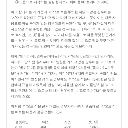
③ 모음으로 시작하는 실질 형태소가 뒤에 올 때: 젖어미[저더미]
이 조항에서는 이 가운데 ‘ㄷ’으로 적을 뚜렷한 까닭이 없는 경우에는
‘ㅅ’으로 적는다고 규정하고 있다. 다만 그 예시에서 보듯이 이는 다른 자
음으로 적을 근거가 없는 경우에도 적용된다. ‘밭, 빚, 꽃’ 등과 같이 다른
자음으로 적을 뚜렷한 까닭이 있는 경우에는 그에 따라 ‘ㅌ, ㅈ, ㅊ’ 등으
로 적지만, ‘낫, 빗’ 등과 같이 ‘ㄷ’이나 다른 자음으로 적을 뚜렷한 근거가
없는 경우는 ‘ㅅ’으로 적는 것이다. 다음과 같이 ‘ㄷ’으로 적을 뚜렷한 근
거가 있는 경우에는 당연히 ‘ㄷ’으로 적는 것이 원칙이다.
첫째, ‘맏이[마지], 맏아들[마다들]’의 ‘맏-’, ‘낟[낟ː], 낟알[나ː달], 낟가리[낟ː
까리]’의 ‘낟’처럼 원래부터 ‘ㄷ’ 받침을 가지고 있는 경우에는 ‘ㄷ’으로 적
는다. ‘곧이[고지], 곧장[곧짱]’ 등도 이에 해당한다. 둘째, ‘돋보다(←도두
보다), 딛다(←디디다), 얻다가(←어디에다가)’처럼 본말에서 준말이 만들
어지면서 ‘ㄷ’ 받침을 갖게 된 경우에도 ‘ㄷ’으로 적는다. 셋째, 한글 맞춤
법에서 규정하고 있듯이 ‘반짇고리, 사흗날, 숟가락, 이튿날’처럼 ‘ㄹ’ 소
리와 연관되어 ‘ㄷ’으로 소리 나는 경우에도 ‘ㄷ’으로 적는다.(한글 맞춤법
제29항 참조)
이처럼 ‘ㄷ’으로 적을 근거가 있는 경우가 아니어서 관습대로 ‘ㅅ’으로 적
는 예로는 다음과 같은 것들이 있다.
걸핏하면
그까짓
기껏
놋그릇
덧셈
빗장
삿대
숫접다