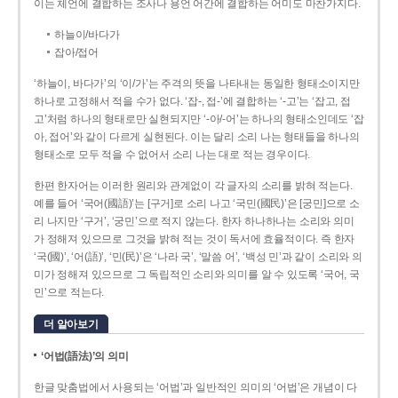
이는 체언에 결합하는 조사나 용언 어간에 결합하는 어미도 마찬가지다.
하늘이/바다가
잡아/접어
‘하늘이, 바다가’의 ‘이/가’는 주격의 뜻을 나타내는 동일한 형태소이지만
하나로 고정해서 적을 수가 없다. ‘잡-, 접-’에 결합하는 ‘-고’는 ‘잡고, 접
고’처럼 하나의 형태로만 실현되지만 ‘-아/-어’는 하나의 형태소인데도 ‘잡
아, 접어’와 같이 다르게 실현된다. 이는 달리 소리 나는 형태들을 하나의
형태소로 모두 적을 수 없어서 소리 나는 대로 적는 경우이다.
한편 한자어는 이러한 원리와 관계없이 각 글자의 소리를 밝혀 적는다.
예를 들어 ‘국어(國語)’는 [구거]로 소리 나고 ‘국민(國民)’은 [궁민]으로 소
리 나지만 ‘구거’, ‘궁민’으로 적지 않는다. 한자 하나하나는 소리와 의미
가 정해져 있으므로 그것을 밝혀 적는 것이 독서에 효율적이다. 즉 한자
‘국(國)’, ‘어(語)’, ‘민(民)’은 ‘나라 국’, ‘말씀 어’, ‘백성 민’과 같이 소리와 의
미가 정해져 있으므로 그 독립적인 소리와 의미를 알 수 있도록 ‘국어, 국
민’으로 적는다.
더 알아보기
‘어법(語法)’의 의미
한글 맞춤법에서 사용되는 ‘어법’과 일반적인 의미의 ‘어법’은 개념이 다