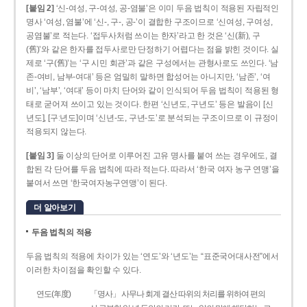
[붙임 2]
‘신-여성, 구-여성, 공-염불’은 이미 두음 법칙이 적용된 자립적인
명사 ‘여성, 염불’에 ‘신-, 구-, 공-’이 결합한 구조이므로 ‘신여성, 구여성,
공염불’로 적는다. ‘접두사처럼 쓰이는 한자’라고 한 것은 ‘신(新), 구
(舊)’와 같은 한자를 접두사로만 단정하기 어렵다는 점을 밝힌 것이다. 실
제로 ‘구(舊)’는 ‘구 시민 회관’과 같은 구성에서는 관형사로도 쓰인다. ‘남
존­-여비, 남부-­여대’ 등은 엄밀히 말하면 합성어는 아니지만, ‘남존’, ‘여
비’, ‘남부’, ‘여대’ 등이 마치 단어와 같이 인식되어 두음 법칙이 적용된 형
태로 굳어져 쓰이고 있는 것이다. 한편 ‘신년도, 구년도’ 등은 발음이 [신
년도], [구ː년도]이며 ‘신년­-도, 구년-­도’로 분석되는 구조이므로 이 규정이
적용되지 않는다.
[붙임 3]
둘 이상의 단어로 이루어진 고유 명사를 붙여 쓰는 경우에도, 결
합된 각 단어를 두음 법칙에 따라 적는다. 따라서 ‘한국 여자 농구 연맹’을
붙여서 쓰면 ‘한국여자농구연맹’이 된다.
더 알아보기
두음 법칙의 적용
두음 법칙의 적용에 차이가 있는 ‘연도’와 ‘년도’는 “표준국어대사전”에서
이러한 차이점을 확인할 수 있다.
연도(年度)
「명사」 사무나 회계 결산 따위의 처리를 위하여 편의