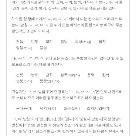
이와 마찬가지로 위의 ‘어깨, 오빠, 새끼, 토끼, 가꾸다, 기쁘다, 아끼다’를
‘엇개, 옵바, 샛기, 톳기, 갓구다, 깃브다, 앗기다’로 적을 근거는 없다.
2. 또한 한 형태소에서 ‘ㄴ, ㄹ, ㅁ, ㅇ’ 뒤에서 나는 된소리도 소리대로 적
는다. 받침 ‘ㄴ, ㄹ, ㅁ, ㅇ’은 뒤에 오는 예사소리를 된소리로 바꾸어 주는
필연적인 조건이 아니다.
건들
번개
딸기
절벙
듬성
함지
(하다)
껑둥
뭉실
(하다)
따라서 ‘ㄴ, ㄹ, ㅁ, ㅇ’ 뒤에 오는 된소리는 특별한 까닭이 있다고 할 수 없
으므로 소리 나는 대로 표기한다.
건뜻
번쩍
딸꾹
절뚝
듬뿍
함빡
(거리다)
껑뚱
뭉뚱
(하다)
(그리다)
그렇지만 ‘ㄱ, ㅂ’ 받침 뒤에 연결되는 ‘ㄱ, ㄷ, ㅂ, ㅅ, ㅈ’은 언제나 된소리
로 소리 나므로 이러한 경우에는 된소리로 표기하지 않는다.
늑대[늑때]
낙지[낙찌]
접시[접씨]
갑자기[갑짜기]
‘ㄱ, ㅂ’ 받침 외에 ‘믿고[믿꼬], 잊지[읻찌]’와 ‘낯설다[낟썰다]’처럼 앞말의
받침이 [ㄷ]으로 발음될 때 뒷말의 첫소리가 된소리로 나는 예들도 있다.
이러한 말 역시 된소리를 표기에 반영하지 않는데 이는 다른 이유에서이