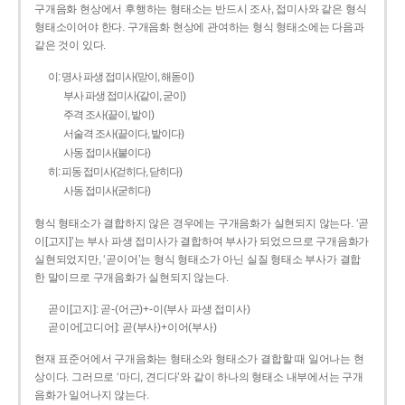
구개음화 현상에서 후행하는 형태소는 반드시 조사, 접미사와 같은 형식
형태소이어야 한다. 구개음화 현상에 관여하는 형식 형태소에는 다음과
같은 것이 있다.
이: 명사 파생 접미사(맏이, 해돋이)
부사 파생 접미사(같이, 굳이)
주격 조사(끝이, 밭이)
서술격 조사(끝이다, 밭이다)
사동 접미사(붙이다)
히: 피동 접미사(걷히다, 닫히다)
사동 접미사(굳히다)
형식 형태소가 결합하지 않은 경우에는 구개음화가 실현되지 않는다. ‘곧
이[고지]’는 부사 파생 접미사가 결합하여 부사가 되었으므로 구개음화가
실현되었지만, ‘곧이어’는 형식 형태소가 아닌 실질 형태소 부사가 결합
한 말이므로 구개음화가 실현되지 않는다.
곧이[고지]: 곧-­(어근)+­-이(부사 파생 접미사)
곧이어[고디어]: 곧(부사)+이어(부사)
현재 표준어에서 구개음화는 형태소와 형태소가 결합할 때 일어나는 현
상이다. 그러므로 ‘마디, 견디다’와 같이 하나의 형태소 내부에서는 구개
음화가 일어나지 않는다.