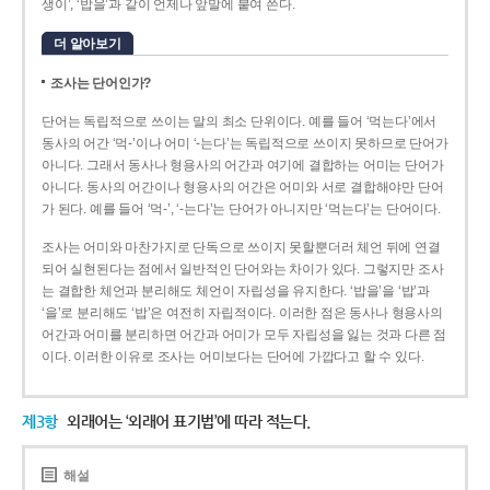
생이’, ‘밥을’과 같이 언제나 앞말에 붙여 쓴다.
더 알아보기
조사는 단어인가?
단어는 독립적으로 쓰이는 말의 최소 단위이다. 예를 들어 ‘먹는다’에서
동사의 어간 ‘먹-­’이나 어미 ‘­-는다’는 독립적으로 쓰이지 못하므로 단어가
아니다. 그래서 동사나 형용사의 어간과 여기에 결합하는 어미는 단어가
아니다. 동사의 어간이나 형용사의 어간은 어미와 서로 결합해야만 단어
가 된다. 예를 들어 ‘먹-’, ‘-는다’는 단어가 아니지만 ‘먹는다’는 단어이다.
조사는 어미와 마찬가지로 단독으로 쓰이지 못할뿐더러 체언 뒤에 연결
되어 실현된다는 점에서 일반적인 단어와는 차이가 있다. 그렇지만 조사
는 결합한 체언과 분리해도 체언이 자립성을 유지한다. ‘밥을’을 ‘밥’과
‘을’로 분리해도 ‘밥’은 여전히 자립적이다. 이러한 점은 동사나 형용사의
어간과 어미를 분리하면 어간과 어미가 모두 자립성을 잃는 것과 다른 점
이다. 이러한 이유로 조사는 어미보다는 단어에 가깝다고 할 수 있다.
제3항
외래어는 ‘외래어 표기법’에 따라 적는다.
해설