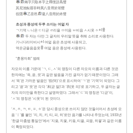
兩字只取本字之釋俚語爲聲
其尼池梨眉非時異八音用於初聲
役隱
乙音邑
凝八音用於終聲
초성과 종성에 두루 쓰이는 여덟 자
ㄱ기역 ㄴ니은 ㄷ디귿 ㄹ리을 ㅁ미음 ㅂ비읍 ㅅ시옷 ㆁ
두 자는 다만 그 글자의 우리말 뜻을 취해 소리로 사용한다.
기니디리미비시
여덟 음은 초성에 사용되고,
역은귿을음읍옷
여덟 음은 종성에 사용된다.
“훈몽자회” 범례
자모의 이름 가운데 ‘ㄱ, ㄷ, ㅅ’의 명칭이 다른 자모의 이름과 다른 것은
한자에는 ‘윽, 읃, 읏’과 같은 발음을 가진 글자가 없기 때문이었다. 그래
서 ‘윽’은 가까운 발음인 ‘役(역)’으로 표시하여 ‘ㄱ’은 ‘기역’이 되었다. 그
리고 ‘읃’과 ‘읏’은 각각 ‘末(귿 말)’과 ‘衣(옷 의)’로 표기하고, 두 글자는 글
자의 의미만을 취한다고 설명하였다. 그래서 ‘ㄷ’의 명칭은 ‘디귿’이,
‘ㅅ’의 명칭은 ‘시옷’이 된 것이다.
‘ㅈ, ㅊ, ㅋ, ㅌ, ㅍ, ㅎ’은 당시 종성으로 쓰이지 않던 것들이어서 초성에 모
음 ‘ㅣ’를 붙인 ‘지, 치, 키, 티, 피, 히’로만 음가를 나타내 주었는데, 1933년
‘한글 마춤법 통일안’에서 ‘지읒, 치읓, 키읔, 티읕, 피읖, 히읗’과 같은 이름
이 확정되었다.