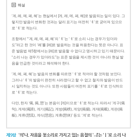
해설
‘계, 례, 몌, 폐, 혜’는 현실에서 [게, 레, 메, 페, 헤]로 발음되는 일이 있다. 그
렇지만 발음이 변화한 것과는 달리 표기는 여전히 ‘ㅖ’로 굳어져 있으므
로 ‘ㅖ’로 적는다.
조항에서 “‘계, 례, 몌, 폐, 혜’의 ‘ㅖ’는 ‘ㅔ’로 소리 나는 경우가 있더라
도”라고 한 것이 ‘례’를 [레]로 발음하는 것을 허용한다는 뜻은 아니다. 표
준 발음법 제5항에서는 [레]로 발음할 수 없다고 명시하고 있기 때문이다.
“소리 나는 경우가 있더라도”는 표준 발음을 제시한 것이 아니라 현실 발
음을 언급한 것이라고 해석해야 한다.
‘계, 몌, 폐, 혜’는 발음의 변화를 따르면 ‘ㅔ’로 적어야 할 것처럼 보인다.
그러나 ‘ㅖ’의 발음이 완전히 사라졌다고 할 수 없고 철자와 발음이 반드
시 일치하는 것도 아니다. 또한 사람들이 여전히 표기를 ‘ㅖ’로 인식하므
로 ‘ㅖ’로 적는다.
다만, 한자 ‘偈, 揭, 憩’는 본음이 [게]이므로 ‘ㅔ’로 적는다. 따라서 ‘게구(偈
句), 게제(偈諦), 게기(揭記), 게방(揭榜), 게양(揭揚), 게재(揭載), 게판(揭
板), 게류(憩流), 게식(憩息), 게휴(憩休)’ 등도 ‘게’로 적는다.
제9항
‘의’나, 자음을 첫소리로 가지고 있는 음절의 ‘ㅢ’는 ‘ㅣ’로 소리 나