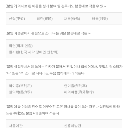
[붙임 2] 외자로 된 이름을 성에 붙여 쓸 경우에도 본음대로 적을 수 있다.
신립(申砬)
최린(崔麟)
채륜(蔡倫)
하륜(河崙)
[붙임 3] 준말에서 본음으로 소리 나는 것은 본음대로 적는다.
국련(국제 연합)
한시련(한국 시각 장애인 연합회)
[붙임 4] 접두사처럼 쓰이는 한자가 붙어서 된 말이나 합성어에서, 뒷말의 첫소리가
‘ㄴ’ 또는 ‘ㄹ’ 소리로 나더라도 두음 법칙에 따라 적는다.
역이용(逆利用)
연이율(年利率)
열역학(熱力學)
해외여행(海外旅行)
[붙임 5] 둘 이상의 단어로 이루어진 고유 명사를 붙여 쓰는 경우나 십진법에 따라
쓰는 수(數)도 붙임 4에 준하여 적는다.
서울여관
신흥이발관