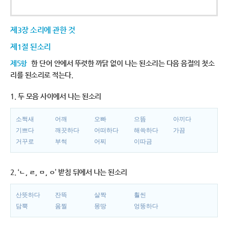
제3장 소리에 관한 것
제1절 된소리
제5항
한 단어 안에서 뚜렷한 까닭 없이 나는 된소리는 다음 음절의 첫소
리를 된소리로 적는다.
1. 두 모음 사이에서 나는 된소리
소쩍새
어깨
오빠
으뜸
아끼다
기쁘다
깨끗하다
어떠하다
해쓱하다
가끔
거꾸로
부썩
어찌
이따금
2. ‘ㄴ, ㄹ, ㅁ, ㅇ’ 받침 뒤에서 나는 된소리
산뜻하다
잔뜩
살짝
훨씬
담뿍
움찔
몽땅
엉뚱하다