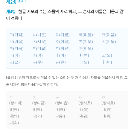
제2장 자모
제4항
한글 자모의 수는 스물넉 자로 하고, 그 순서와 이름은 다음과 같
이 정한다.
ㄱ(기역)
ㄴ(니은)
ㄷ(디귿)
ㄹ(리을)
ㅁ(미음)
ㅂ(비읍)
ㅅ(시옷)
ㅇ(이응)
ㅈ(지읒)
ㅊ(치읓)
ㅋ(키읔)
ㅌ(티읕)
ㅍ(피읖)
ㅎ(히읗)
ㅏ(아)
ㅑ(야)
ㅓ(어)
ㅕ(여)
ㅗ(오)
ㅛ(요)
ㅜ(우)
ㅠ(유)
ㅡ(으)
ㅣ(이)
[붙임 1] 위의 자모로써 적을 수 없는 소리는 두 개 이상의 자모를 어울러서 적되, 그
순서와 이름은 다음과 같이 정한다.
ㄲ
ㄸ
ㅃ
ㅆ
ㅉ
(쌍기역)
(쌍디귿)
(쌍비읍)
(쌍시옷)
(쌍지읒)
ㅐ(애)
ㅒ(얘)
ㅔ(에)
ㅖ(예)
ㅘ(와)
ㅙ(왜)
ㅚ(외)
ㅝ(워)
ㅞ(웨)
ㅟ(위)
ㅢ(의)