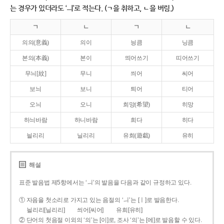
는 경우가 있더라도 ‘ㅢ’로 적는다. (ㄱ을 취하고, ㄴ을 버림.)
ㄱ
ㄴ
ㄱ
ㄴ
의의(意義)
의이
닁큼
닝큼
본의(本義)
본이
띄어쓰기
띠어쓰기
무늬[紋]
무니
씌어
씨어
보늬
보니
틔어
티어
오늬
오니
희망(希望)
히망
하늬바람
하니바람
희다
히다
늴리리
닐리리
유희(遊戱)
유히
해설
표준 발음법 제5항에서는 ‘ㅢ’의 발음을 다음과 같이 규정하고 있다.
① 자음을 첫소리로 가지고 있는 음절의 ‘ㅢ’는 [ㅣ]로 발음한다.
늴리리[닐리리]
씌어[씨어]
유희[유히]
② 단어의 첫음절 이외의 ‘의’는 [이]로, 조사 ‘의’는 [에]로 발음할 수 있다.