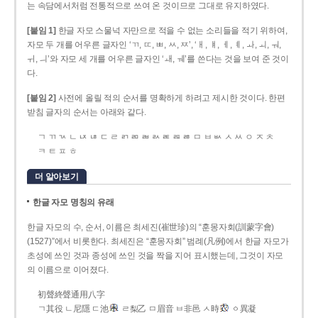
는 속담에서처럼 전통적으로 쓰여 온 것이므로 그대로 유지하였다.
[붙임 1]
한글 자모 스물넉 자만으로 적을 수 없는 소리들을 적기 위하여,
자모 두 개를 어우른 글자인 ‘ㄲ, ㄸ, ㅃ, ㅆ, ㅉ’, ‘ㅐ, ㅒ, ㅔ, ㅖ, ㅘ, ㅚ, ㅝ,
ㅟ, ㅢ’와 자모 세 개를 어우른 글자인 ‘ㅙ, ㅞ’를 쓴다는 것을 보여 준 것이
다.
[붙임 2]
사전에 올릴 적의 순서를 명확하게 하려고 제시한 것이다. 한편
받침 글자의 순서는 아래와 같다.
ㄱ ㄲ ㄳ ㄴ ㄵ ㄶ ㄷ ㄹ ㄺ ㄻ ㄼ ㄽ ㄾ ㄿ ㅀ ㅁ ㅂ ㅄ ㅅ ㅆ ㅇ ㅈ ㅊ
ㅋ ㅌ ㅍ ㅎ
더 알아보기
한글 자모 명칭의 유래
한글 자모의 수, 순서, 이름은 최세진(崔世珍)의 “훈몽자회(訓蒙字會)
(1527)”에서 비롯한다. 최세진은 “훈몽자회” 범례(凡例)에서 한글 자모가
초성에 쓰인 것과 종성에 쓰인 것을 짝을 지어 표시했는데, 그것이 자모
의 이름으로 이어졌다.
初聲終聲通用八字
ㄱ其役 ㄴ尼隱 ㄷ池
ㄹ梨乙 ㅁ眉音 ㅂ非邑 ㅅ時
ㆁ異凝