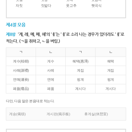
자칫
짓밟다
풋고추
햇곡식
제4절 모음
제8항
‘계, 례, 몌, 폐, 혜’의 ‘ㅖ’는 ‘ㅔ’로 소리 나는 경우가 있더라도 ‘ㅖ’로
적는다. (ㄱ을 취하고, ㄴ을 버림.)
ㄱ
ㄴ
ㄱ
ㄴ
계수(桂樹)
게수
혜택(惠澤)
헤택
사례(謝禮)
사레
계집
게집
연몌(連袂)
연메
핑계
핑게
폐품(廢品)
페품
계시다
게시다
다만, 다음 말은 본음대로 적는다.
게송(偈頌)
게시판(揭示板)
휴게실(休憩室)