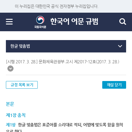
이 누리집은 대한민국 공식 전자정부 누리집입니다.
한글 맞춤법
[시행 2017. 3. 28.] 문화체육관광부 고시 제2017-12호(2017. 3. 28.)
규정 목록 보기
해설 닫기
본문
제1장 총칙
제1항
한글 맞춤법은 표준어를 소리대로 적되, 어법에 맞도록 함을 원칙
으로 한다.