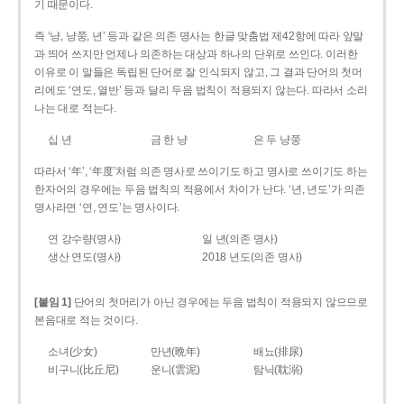
기 때문이다.
즉 ‘냥, 냥쭝, 년’ 등과 같은 의존 명사는 한글 맞춤법 제42항에 따라 앞말
과 띄어 쓰지만 언제나 의존하는 대상과 하나의 단위로 쓰인다. 이러한
이유로 이 말들은 독립된 단어로 잘 인식되지 않고, 그 결과 단어의 첫머
리에도 ‘연도, 열반’ 등과 달리 두음 법칙이 적용되지 않는다. 따라서 소리
나는 대로 적는다.
십 년
금 한 냥
은 두 냥쭝
따라서 ‘年’, ‘年度’처럼 의존 명사로 쓰이기도 하고 명사로 쓰이기도 하는
한자어의 경우에는 두음 법칙의 적용에서 차이가 난다. ‘년, 년도’가 의존
명사라면 ‘연, 연도’는 명사이다.
연 강수량(명사)
일 년(의존 명사)
생산 연도(명사)
2018 년도(의존 명사)
[붙임 1]
단어의 첫머리가 아닌 경우에는 두음 법칙이 적용되지 않으므로
본음대로 적는 것이다.
소녀(少女)
만년(晩年)
배뇨(排尿)
비구니(比丘尼)
운니(雲泥)
탐닉(耽溺)