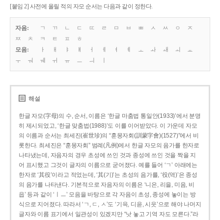
[붙임 2] 사전에 올릴 적의 자모 순서는 다음과 같이 정한다.
자음:
ㄱ
ㄲ
ㄴ
ㄷ
ㄸ
ㄹ
ㅁ
ㅂ
ㅃ
ㅅ
ㅆ
ㅇ
ㅈ
ㅉ
ㅊ
ㅋ
ㅌ
ㅍ
ㅎ
모음:
ㅏ
ㅐ
ㅑ
ㅒ
ㅓ
ㅔ
ㅕ
ㅖ
ㅗ
ㅘ
ㅙ
ㅚ
ㅛ
ㅜ
ㅝ
ㅞ
ㅟ
ㅠ
ㅡ
ㅢ
ㅣ
해설
한글 자모(字母)의 수, 순서, 이름은 ‘한글 마춤법 통일안(1933)’에서 분명
히 제시되었고, ‘한글 맞춤법(1988)’도 이를 이어받았다. 이 가운데 자모
의 이름과 순서는 최세진(崔世珍)의 “훈몽자회(訓蒙字會)(1527)”에서 비
롯한다. 최세진은 “훈몽자회” 범례(凡例)에서 한글 자모의 음가를 한자로
나타냈는데, 자음자의 경우 초성에 쓰인 것과 종성에 쓰인 것을 짝을 지
어 표시했고 그것이 글자의 이름으로 굳어졌다. 예를 들어 ‘ㄱ’ 아래에는
한자로 ‘其役’이라고 적었는데, ‘其(기)’는 초성의 음가를, ‘役(역)’은 종성
의 음가를 나타낸다. 기본적으로 자음자의 이름은 ‘니은, 리을, 미음, 비
읍’ 등과 같이 ‘ㅣㅡ’ 모음을 바탕으로 각 자음이 초성, 종성에 놓이는 방
식으로 지어졌다. 따라서 ‘ㄱ, ㄷ, ㅅ’도 ‘기윽, 디읃, 시읏’으로 해야 나머지
글자와 이름 표기에서 일관성이 있겠지만 “낫 놓고 기역 자도 모른다.”라