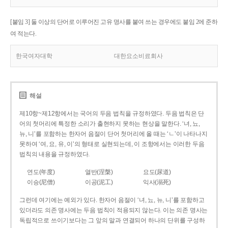
[붙임 3] 둘 이상의 단어로 이루어진 고유 명사를 붙여 쓰는 경우에도 붙임 2에 준하
여 적는다.
한국여자대학
대한요소비료회사
해설
제10항~제12항에서는 국어의 두음 법칙을 규정하였다. 두음 법칙은 단
어의 첫머리에 특정한 소리가 출현하지 못하는 현상을 말한다. ‘녀, 뇨,
뉴, 니’를 포함하는 한자어 음절이 단어 첫머리에 올 때는 ‘ㄴ’이 나타나지
못하여 ‘여, 요, 유, 이’의 형태로 실현되는데, 이 조항에서는 이러한 두음
법칙의 내용을 규정하였다.
연도(年度)
열반(涅槃)
요도(尿道)
이승(尼僧)
이공(泥工)
익사(溺死)
그런데 여기에는 예외가 있다. 한자어 음절이 ‘녀, 뇨, 뉴, 니’를 포함하고
있더라도 의존 명사에는 두음 법칙이 적용되지 않는다. 이는 의존 명사는
독립적으로 쓰이기보다는 그 앞의 말과 연결되어 하나의 단위를 구성하