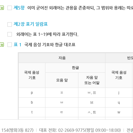
제5항
이미 굳어진 외래어는 관용을 존중하되, 그 범위와 용례는 따로
북
제2장 표기 일람표
외래어는 표 1~19에 따라 표기한다.
표 1
국제 음성 기호와 한글 대조표
북
자음
반
한글
국제 음성
국제 음성
자음 앞
기호
기호
모음 앞
또는 어말
p
ㅍ
ㅂ, 프
j
b
ㅂ
브
ɥ
t
ㅌ
ㅅ, 트
w
d
ㄷ
드
154(방화3동 827)
대표 전화: 02-2669-9775(평일 09:00~18:00)
전송
k
ㅋ
ㄱ, 크