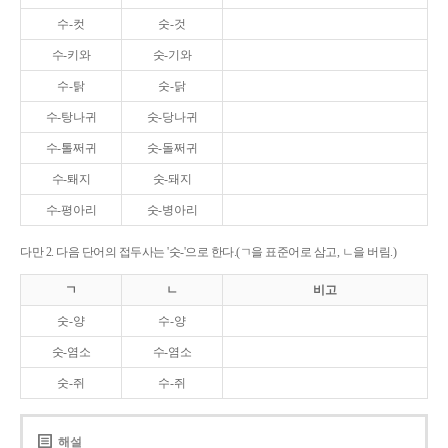
수-컷
숫-것
수-키와
숫-기와
수-탉
숫-닭
수-탕나귀
숫-당나귀
수-톨쩌귀
숫-돌쩌귀
수-퇘지
숫-돼지
수-평아리
숫-병아리
다만 2. 다음 단어의 접두사는 '숫-'으로 한다.(ㄱ을 표준어로 삼고, ㄴ을 버림.)
ㄱ
ㄴ
비고
숫-양
수-양
숫-염소
수-염소
숫-쥐
수-쥐
해설