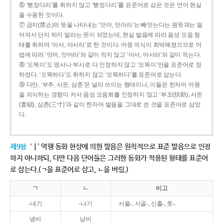
⑥ ‘뻗장다리’를 취하지 않고 ‘뻗정다리’를 표준어로 삼은 것은 언어 현실
을 수용한 것이다.
⑦ 금지(禁止)의 뜻을 나타내는 ‘앗아, 앗아라’는 빼앗는다는 원뜻과는 멀
어져서 단지 하지 말라는 뜻이 되었는데, 현실 발음에 따라 음성 모음 형
태를 취하여 ‘아서, 아서라’로 한 것이다. 어원 의식이 희박해졌으므로 어
법에 따라 ‘앗어, 앗어라’와 같이 적지 않고 ‘아서, 아서라’와 같이 적는다.
⑧ ‘오똑이’도 명사나 부사로 다 인정하지 않고 ‘오뚝이’만을 표준어로 정
하였다. ‘오똑하다’도 취하지 않고 ‘오뚝하다’를 표준어로 삼는다.
⑨ 다만, ‘부주, 사둔, 삼춘’은 널리 쓰이는 형태이나, 이들은 한자어 어원
을 의식하는 경향이 커서 음성 모음화를 인정하지 않고 ‘부조(扶助), 사돈
(査頓), 삼촌(三寸)’과 같이 한자어 발음을 그대로 쓴 것을 표준어로 삼았
다.
제9항
‘ㅣ’ 역행 동화 현상에 의한 발음은 원칙적으로 표준 발음으로 인정
하지 아니하되, 다만 다음 단어들은 그러한 동화가 적용된 형태를 표준어
로 삼는다.(ㄱ을 표준어로 삼고, ㄴ을 버림.)
ㄱ
ㄴ
비고
-내기
-나기
서울-, 시골-, 신출-, 풋-.
냄비
남비