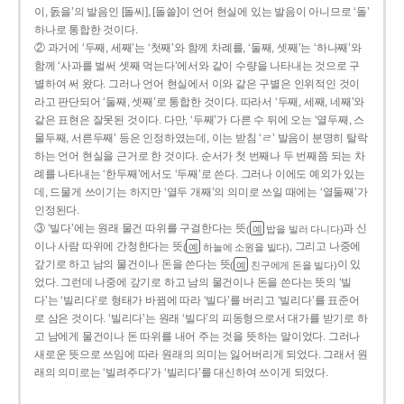
이, 돐을’의 발음인 [돌씨], [돌쓸]이 언어 현실에 있는 발음이 아니므로 ‘돌’
하나로 통합한 것이다.
② 과거에 ‘두째, 세째’는 ‘첫째’와 함께 차례를, ‘둘째, 셋째’는 ‘하나째’와
함께 ‘사과를 벌써 셋째 먹는다’에서와 같이 수량을 나타내는 것으로 구
별하여 써 왔다. 그러나 언어 현실에서 이와 같은 구별은 인위적인 것이
라고 판단되어 ‘둘째, 셋째’로 통합한 것이다. 따라서 ‘두째, 세째, 네째’와
같은 표현은 잘못된 것이다. 다만, ‘두째’가 다른 수 뒤에 오는 ‘열두째, 스
물두째, 서른두째’ 등은 인정하였는데, 이는 받침 ‘ㄹ’ 발음이 분명히 탈락
하는 언어 현실을 근거로 한 것이다. 순서가 첫 번째나 두 번째쯤 되는 차
례를 나타내는 ‘한두째’에서도 ‘두째’로 쓴다. 그러나 이에도 예외가 있는
데, 드물게 쓰이기는 하지만 ‘열두 개째’의 의미로 쓰일 때에는 ‘열둘째’가
인정된다.
③ ‘빌다’에는 원래 물건 따위를 구걸한다는 뜻
과 신
(
밥을 빌러 다니다)
예
이나 사람 따위에 간청한다는 뜻
, 그리고 나중에
(
하늘에 소원을 빌다)
예
갚기로 하고 남의 물건이나 돈을 쓴다는 뜻
이 있
(
친구에게 돈을 빌다)
예
었다. 그런데 나중에 갚기로 하고 남의 물건이나 돈을 쓴다는 뜻의 ‘빌
다’는 ‘빌리다’로 형태가 바뀜에 따라 ‘빌다’를 버리고 ‘빌리다’를 표준어
로 삼은 것이다. ‘빌리다’는 원래 ‘빌다’의 피동형으로서 대가를 받기로 하
고 남에게 물건이나 돈 따위를 내어 주는 것을 뜻하는 말이었다. 그러나
새로운 뜻으로 쓰임에 따라 원래의 의미는 잃어버리게 되었다. 그래서 원
래의 의미로는 ‘빌려주다’가 ‘빌리다’를 대신하여 쓰이게 되었다.