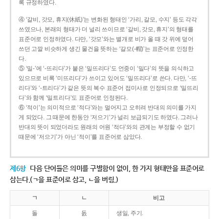
록 규정하였다.
④ ‘갈비, 갓모, 휴지(休紙)’는 변화된 형태인 ‘가리, 갈모, 수지’ 등도 각각
쓰였으나, 본래의 형태가 더 널리 쓰이므로 ‘갈비, 갓모, 휴지’의 형태를
표준어로 인정하였다. 다만, ‘갓모’와는 별개로 비가 올 때 갓 위에 덮어
쓰던 고깔 비슷하게 생긴 물건을 뜻하는 ‘갈모(-帽)’는 표준어로 인정한
다.
⑤ ‘밀-’에 ‘-뜨리다’가 붙은 ‘밀뜨리다’도 언중이 ‘밀다’의 뜻을 의식하고
있으므로 비록 ‘미뜨리다’가 쓰이고 있어도 ‘밀뜨리다’로 쓴다. 다만, ‘-뜨
리다’와 ‘-트리다’가 같은 뜻의 복수 표준어 접미사로 인정되므로 ‘밀뜨리
다’와 함께 ‘밀트리다’도 표준어로 인정된다.
⑥ ‘적이’는 의미적으로 ‘적다’와는 멀어지고 오히려 반대의 의미를 가지
게 되었다. 그 때문에 한동안 ‘저으기’가 널리 보급되기도 하였다. 그러나
반대의 뜻이 되었더라도 원래의 어원 ‘적다’와의 관계는 부정할 수 없기
때문에 ‘저으기’가 아닌 ‘적이’를 표준어로 삼았다.
제6항
다음 단어들은 의미를 구별함이 없이, 한 가지 형태만을 표준어로
삼는다.(ㄱ을 표준어로 삼고, ㄴ을 버림.)
ㄱ
ㄴ
비고
돌
돐
생일, 주기.