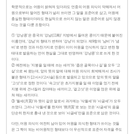
학문적으로는 어원이 밝혀져 있더라도 언중의 어원 의식이 약해져서 어
원으로부터 멀어진 형태가 널리 쓰이면 그 말을 표준어로 삼고, 어원에
충실한 형태이더라도 현실적으로 쓰이지 않는 말은 표준어로 삼지 않겠
다는 것을 다룬 조항이다.
① ‘강낭콩’은 중국의 ‘강남(江南)’ 지방에서 들여온 콩이기 때문에 붙여진
이름인데, ‘강남’의 형태가 변하여 ‘강낭’이 되었다. 제9항의 ‘남비’가 ‘냄
비’로 변한 것과 마찬가지로 언중이 이미 어원을 인식하지 않고 변한 형
태대로 발음하는 언어 현실을 그대로 반영하여 ‘강낭콩’으로 쓰게 한 것
이다.
② 예전에는 ‘지붕을 일 때에 쓰는 새끼’와 ‘좁은 골목이나 길’을 모두 ‘고
샅’으로 써 왔는데, 앞의 뜻의 말에 대해 어원 의식이 희박해져서 조사가
붙은 형태가 [고사시/고사슬] 등으로 발음되고 있으므로 앞의 뜻의 말을
‘고삿’으로 정한 것이다. ‘속고삿’은 초가지붕을 일 때 이엉을 얹기 전에
지붕 위에 건너질러 잡아매는 새끼이고, ‘겉고삿’은 이엉을 얹은 위에 걸
쳐 매는 새끼이다.
③ ‘월세(月貰)’와 뜻이 같은 말로서 과거에는 ‘삭월세’와 ‘사글세’가 모두
쓰였다. 그러나 ‘삭월세’를 한자어 ‘朔月貰’로 보는 것은 ‘사글세’의 음을
단순히 한자로 흉내 낸 것으로 보아 ‘사글세’만을 표준으로 삼은 것이다.
다만, 어원 의식이 여전히 남아 있어 어원을 의식한 형태가 쓰이는 것들
은 그 짝이 되는 비어원적인 형태보다 더 우선적으로 표준어 자격을 주도