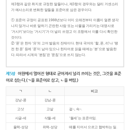
제3항과 같은 취지로 규정한 말들이나, 제3항의 경우와는 달리 거센소리
가 예사소리로 변화한 말들을 표준어로 삼은 경우이다.
① 표준어 규정이 공표된 1988년보다 이미 오래전부터 이름이 얼른 생각
나지 않거나 바로 말하기 곤란한 사람 또는 사물을 가리키는 대명사로
‘거시키’보다는 ‘거시기’가 더 널리 쓰였고 이 조항에서 이를 다시 확인한
것이다.
② ‘푼’은 한자 ‘分’의 고어 발음의 잔재이다. 현대 국어의 ‘할, 푼, 리’나 ‘땡
전 한 푼’ 등에 ‘푼’이 남아 있으나 한자어로 읽을 때에는 ‘분’으로 발음한
다. 따라서 시계의 ‘분침’은 ‘푼침’으로 쓰지 않는다.
제5항
어원에서 멀어진 형태로 굳어져서 널리 쓰이는 것은, 그것을 표준
어로 삼는다.(ㄱ을 표준어로 삼고, ㄴ을 버림.)
ㄱ
ㄴ
비고
강낭-콩
강남-콩
고삿
고샅
겉~, 속~.
사글-세
삭월-세
‘월세’는 표준어임.
울력-성당
위력-성당
떼를 지어서 으르고 협박하는 일.