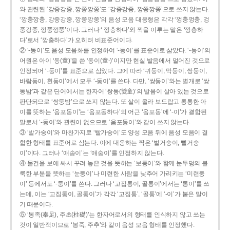
와 관련된 ‘강중강중, 깡쭝깡쭝’도 ‘강종강종, 깡쫑깡쫑’으로 쓰지 않는다.
‘깡충깡충, 강중강중, 깡쭝깡쭝’의 음성 모음 대응형은 각각 ‘껑충껑충, 겅
중겅중, 껑쭝껑쭝’이다. 그러나 ‘ 껑충하다’와 짝을 이루는 말은 ‘깡총하
다’로서 ‘깡충하다’가 오히려 비표준어이다.
② ‘-동이’도 음성 모음화를 인정하여 ‘-둥이’를 표준어로 삼았다. ‘-둥이’의
어원은 아이 ‘동(童)’을 쓴 ‘동이(童-)’이지만 현실 발음에서 멀어진 것으로
인정되어 ‘-둥이’를 표준으로 삼았다. 그에 따라 ‘귀둥이, 막둥이, 쌍둥이,
바람둥이, 흰둥이’에서 모두 ‘-둥이’를 쓴다. 다만, ‘쌍둥이’와는 별개로 ‘쌍
동밤’과 같은 단어에서는 한자어 ‘쌍동(雙童)’의 발음이 살아 있는 것으로
판단되므로 ‘쌍둥밤’으로 쓰지 않는다. 또 살이 올라 보드랍고 통통한 아
이를 뜻하는 ‘옴포동이’는 ‘옴포동하다’의 어근 ‘옴포동’에 ‘-이’가 결합된
말로서 ‘-둥이’와 관련이 없으므로 ‘옴포둥이’와 같이 쓰지 않는다.
③ ‘발가숭이’와 마찬가지로 ‘빨가숭이’도 양성 모음 뒤에 음성 모음이 결
합한 형태를 표준어로 삼는다. 이에 대응하는 짝은 ‘벌거숭이, 뻘거숭
이’이다. 그러나 ‘애송이’는 ‘애숭이’를 인정하지 않는다.
④ 물건을 보에 싸서 꾸려 놓은 것을 뜻하는 ‘보퉁이’와 함께 눈두덩의 불
룩한 부분을 뜻하는 ‘눈퉁이’나 미련한 사람을 낮추어 가리키는 ‘미련퉁
이’ 등에서도 ‘-퉁이’를 쓴다. 그러나 ‘고집통이, 골통이’에서는 ‘통이’를 쓰
는데, 이는 ‘고집통이, 골통이’가 각각 ‘고집통’, ‘골통’에 ‘-이’가 붙은 말이
기 때문이다.
⑤ ‘봉족(奉足), 주초(柱礎)’는 한자어로서의 형태를 인식하지 않고 쓰는
것이 일반적이므로 ‘봉죽, 주추’와 같이 음성 모음 형태를 인정했다.