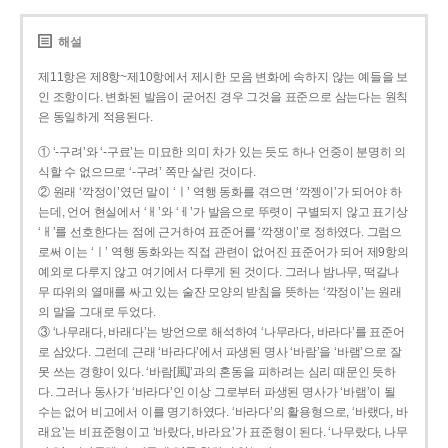
해설
제11항은 제8항~제10항에서 제시한 모음 변화에 속하지 않는 예들을 보
인 조항이다. 변화된 발음이 굳어진 경우 그것을 표준으로 삼는다는 원칙
은 동일하게 적용된다.
① ‘-구려’와 ‘-구료’는 미묘한 의미 차가 있는 듯도 하나 언중이 분명히 의
식할 수 없으므로 ‘-구려’ 쪽만 살린 것이다.
② 원래 ‘깍정이’였던 말이 ‘ㅣ’ 역행 동화를 겪으면 ‘깍젱이’가 되어야 하
는데, 언어 현실에서 ‘ㅐ’와 ‘ㅔ’가 발음으로 뚜렷이 구별되지 않고 표기상
‘ㅐ’를 선호한다는 점에 근거하여 표준어를 ‘깍쟁이’로 정하였다. 그럼으
로써 이는 ‘ㅣ’ 역행 동화와는 직접 관련이 없어진 표준어가 되어 제9항의
예외로 다루지 않고 여기에서 다루게 된 것이다. 그러나 밤나무, 떡갈나
무 따위의 열매를 싸고 있는 술잔 모양의 받침을 뜻하는 ‘깍정이’는 원래
의 말을 그대로 두었다.
③ ‘나무래다, 바래다’는 방언으로 해석하여 ‘나무라다, 바라다’를 표준어
로 삼았다. 그런데 근래 ‘바라다’에서 파생된 명사 ‘바람’을 ‘바램’으로 잘
못 쓰는 경향이 있다. ‘바람[風]’과의 혼동을 피하려는 심리 때문인 듯하
다. 그러나 동사가 ‘바라다’인 이상 그로부터 파생된 명사가 ‘바램’이 될
수는 없어 비고에서 이를 명기하였다. ‘바라다’의 활용형으로, ‘바랬다, 바
래요’는 비표준형이고 ‘바랐다, 바라요’가 표준형이 된다. ‘나무랐다, 나무