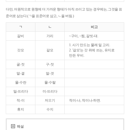
다만, 어원적으로 원형에 더 가까운 형태가 아직 쓰이고 있는 경우에는, 그것을 표
준어로 삼는다.(ㄱ을 표준어로 삼고, ㄴ을 버림.)
ㄱ
ㄴ
비고
갈비
가리
~구이, ~찜, 갈빗-대.
1. 사기 만드는 물레 밑 고리.
갓모
갈모
2. '갈모'는 갓 위에 쓰는, 유지로
만든 우비.
굴-젓
구-젓
말-곁
말-겻
물-수란
물-수랄
밀-뜨리다
미-뜨리다
적-이
저으기
적이-나, 적이나-하면.
휴지
수지
해설