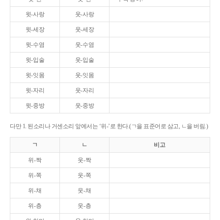
윗-사랑
웃-사랑
윗-세장
웃-세장
윗-수염
웃-수염
윗-입술
웃-입술
윗-잇몸
웃-잇몸
윗-자리
웃-자리
윗-중방
웃-중방
다만 1. 된소리나 거센소리 앞에서는 ‘위-’로 한다.(ㄱ을 표준어로 삼고, ㄴ을 버림.)
ㄱ
ㄴ
비고
위-짝
웃-짝
위-쪽
웃-쪽
위-채
웃-채
위-층
웃-층