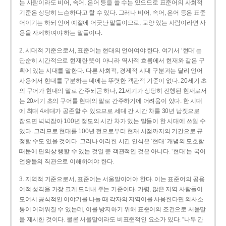
는 사람이라도 비어, 속어, 은어 등을 쓸 수는 있으므로 표준어의 사회적
기준은 상당히 느슨하다고 할 수 있다. 그러나 비어, 속어, 은어 등은 표준
어이기는 하되 언어 예절에 어긋난 말들이므로, 교양 있는 사람이라면 사
용을 자제하여야 하는 말들이다.
2. 시대적 기준으로서, 표준어는 현대의 언어여야 한다. 여기서 ‘현대’는
단순히 시간적으로 현재란 뜻이 아니라 역사적 흐름에서 현재와 같은 구
획에 있는 시대를 말한다. 다른 사회적, 경제적 시대 구분과는 달리 언어
사용에서 현대를 구분하는 데에는 뚜렷한 객관적 기준이 없다. 20세기 초
의 구어가 현대의 말로 간주되곤 하나, 21세기가 상당히 진행된 현재로서
는 20세기 초의 구어를 현대의 말로 간주하기에 어려움이 있다. 한 시대
에 최대 4세대가 공존할 수 있으므로 세대 간 시간 차를 30년 남짓으로
잡으면 넉넉잡아 100년 정도의 시간 차가 있는 말들이 한 시대에 쓰일 수
있다. 그러므로 현대를 100년 전으로부터 현재 시점까지의 기간으로 규
정할 수도 있을 것이다. 그러나 이러한 시간 인식은 ‘현대’ 개념의 모호함
때문에 편의상 행할 수 있는 것일 뿐 객관적인 것은 아니다. ‘현대’는 국어
언중들의 직관으로 이해하여야 한다.
3. 지역적 기준으로서, 표준어는 서울말이어야 한다. 이는 표준어의 공용
어적 성격을 가장 크게 드러내 주는 기준이다. 가령, 많은 지역 사람들이
모여서 공식적인 이야기를 나눌 때 각자의 지역어를 사용한다면 의사소
통이 어려워질 수 있는데, 이를 방지하기 위해 표준어의 조건으로 서울말
을 제시한 것이다. 물론 서울말이라도 비표준적인 요소가 있다. “나두 간