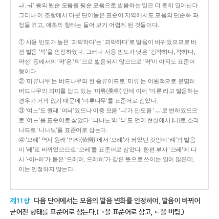
ㅘ, ㅝ’ 등의 원순 모음을 평순 모음으로 발음하는 일은 더 흔히 일어난다.
그러나 이 조항에서 다룬 단어들은 표준어 지역에서도 모음의 단순화 과
정을 겪고, 애초의 형태는 들어 보기 어렵게 된 것들이다.
① 사용 빈도가 높은 ‘괴퍅하다’는 ‘괴팍하다’로 발음이 바뀌었으므로 바
뀐 발음 ‘팍’을 인정하였다. 그러나 사용 빈도가 낮은 ‘강퍅하다, 퍅하다,
퍅성’ 등에서의 ‘퍅’은 ‘팍’으로 발음되지 않으므로 ‘퍅’이 아직도 표준어
형이다.
② ‘미류나무’는 버드나무의 한 종류이므로 ‘미류’는 어원적으로 분명히
버드나무의 의미를 담고 있는 ‘미류(美柳)’인데 이제 ‘미류’라고 발음하는
경우가 거의 없기 때문에 ‘미루나무’를 표준어로 삼았다.
③ ‘여느’도 원래 ‘여늬’였으나 이중 모음 ‘ㅢ’가 단모음 ‘ㅡ’로 변하였으므
로 ‘여느’를 표준어로 삼았다. ‘늬나노’의 ‘늬’도 언어 현실에서 [니]로 소리
나므로 ‘니나노’를 표준어로 삼는다.
④ ‘으례’ 역시 원래 ‘의례(依例)’에서 ‘으례’가 되었던 것인데 ‘례’의 발음
이 ‘레’로 바뀌었으므로 ‘으레’를 표준어로 삼았다. 한편 부사 ‘으레’에 다
시 ‘-이/-히’가 붙은 ‘으레이, 으레히’가 같은 뜻으로 쓰이는 일이 많은데,
이는 인정하지 않는다.
제11항
다음 단어에서는 모음의 발음 변화를 인정하여, 발음이 바뀌어
굳어진 형태를 표준어로 삼는다.(ㄱ을 표준어로 삼고, ㄴ을 버림.)