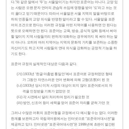
다.”와 같은 말에서 ‘두’는 서울말이기는 하지만 표준어는 아니다. 교양 있
는 사람은 오랜 문자 언어의 관습적 쓰임에 영향을 받아 ‘도’라고 쓰는 것
이 옳다고 믿기 때문이다. 따라서 서울말은 서울 지역의 말을 바탕으로
하되 언중들의 교양 의식을 반영한 말이라고 할 수 있다. 서울말을 표준
어의 조건으로 한다는 이러한 규정을 어떤 지역어를 사용하면 안 된다는
뜻으로 오해하면 안 된다. 표준어는 교육, 방송, 공식적 담화 등에서 써야
할 말이지 지역 사람들끼리 편하게 대화하는 경우에까지 꼭 써야 하는 말
이 아니다. 오히려 여러 지역어는 지역의 문화적 가치를 보존하는 소중한
자산이기도 하고 지역 사람들의 연대 의식을 강화하는 긍정적 기능을 하
기도 한다.
표준어 규정의 실제적인 대상은 다음과 같다.
(가) 1933년 ‘한글 마춤법 통일안’에서 표준어로 규정하였던 형태
가 그동안 자연스러운 언어 변화에 의해 고형(古形)이 된 것
(나) 1933년 당시 미처 사정의 대상이 되지 않아 표준어로서의 자
격을 인정받을 기회가 없었던 것
(다) 각 사전에서 달리 처리하여 정리가 필요한 것
(라) 방언, 신조어 등이 세력을 얻어 표준어 자리를 굳혀 가던 것
그러나 수많은 어휘의 표준어형을 규정에서 다 예시할 수는 없다. 이러한
한계를 보완하고자 국립국어원에서는 인터넷으로 “표준국어대사전”을
제공하고 있다. 인터넷판 “표준국어대사전”은 1999년에 초판이 발간된