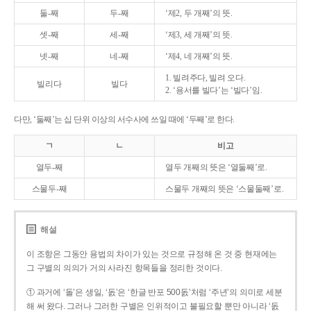
둘-째
두-째
‘제2, 두 개째’의 뜻.
셋-째
세-째
‘제3, 세 개째’의 뜻.
넷-째
네-째
‘제4, 네 개째’의 뜻.
1. 빌려주다, 빌려 오다.
빌리다
빌다
2. ‘용서를 빌다’는 ‘빌다’임.
다만, ‘둘째’는 십 단위 이상의 서수사에 쓰일 때에 ‘두째’로 한다.
ㄱ
ㄴ
비고
열두-째
열두 개째의 뜻은 ‘열둘째’로.
스물두-째
스물두 개째의 뜻은 ‘스물둘째’로.
해설
이 조항은 그동안 용법의 차이가 있는 것으로 규정해 온 것 중 현재에는
그 구별의 의의가 거의 사라진 항목들을 정리한 것이다.
① 과거에 ‘돌’은 생일, ‘돐’은 ‘한글 반포 500돐’처럼 ‘주년’의 의미로 세분
해 써 왔다. 그러나 그러한 구별은 인위적이고 불필요할 뿐만 아니라 ‘돐