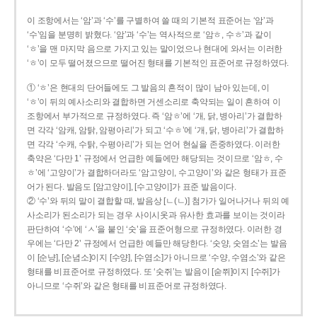
이 조항에서는 ‘암’과 ‘수’를 구별하여 쓸 때의 기본적 표준어는 ‘암’과
‘수’임을 분명히 밝혔다. ‘암’과 ‘수’는 역사적으로 ‘암ㅎ, 수ㅎ’과 같이
‘ㅎ’을 맨 마지막 음으로 가지고 있는 말이었으나 현대에 와서는 이러한
‘ㅎ’이 모두 떨어졌으므로 떨어진 형태를 기본적인 표준어로 규정하였다.
① ‘ㅎ’은 현대의 단어들에도 그 발음의 흔적이 많이 남아 있는데, 이
‘ㅎ’이 뒤의 예사소리와 결합하면 거센소리로 축약되는 일이 흔하여 이
조항에서 부가적으로 규정하였다. 즉 ‘암ㅎ’에 ‘개, 닭, 병아리’가 결합하
면 각각 ‘암캐, 암탉, 암평아리’가 되고 ‘수ㅎ’에 ‘개, 닭, 병아리’가 결합하
면 각각 ‘수캐, 수탉, 수평아리’가 되는 언어 현실을 존중하였다. 이러한
축약은 ‘다만 1’ 규정에서 언급한 예들에만 해당되는 것이므로 ‘암ㅎ, 수
ㅎ’에 ‘고양이’가 결합하더라도 ‘암고양이, 수고양이’와 같은 형태가 표준
어가 된다. 발음도 [암고양이], [수고양이]가 표준 발음이다.
② ‘수’와 뒤의 말이 결합할 때, 발음상 [ㄴ(ㄴ)] 첨가가 일어나거나 뒤의 예
사소리가 된소리가 되는 경우 사이시옷과 유사한 효과를 보이는 것이라
판단하여 ‘수’에 ‘ㅅ’을 붙인 ‘숫’을 표준어형으로 규정하였다. 이러한 경
우에는 ‘다만 2’ 규정에서 언급한 예들만 해당한다. ‘숫양, 숫염소’는 발음
이 [순냥], [순념소]이지 [수양], [수염소]가 아니므로 ‘수양, 수염소’와 같은
형태를 비표준어로 규정하였다. 또 ‘숫쥐’는 발음이 [숟쮜]이지 [수쥐]가
아니므로 ‘수쥐’와 같은 형태를 비표준어로 규정하였다.