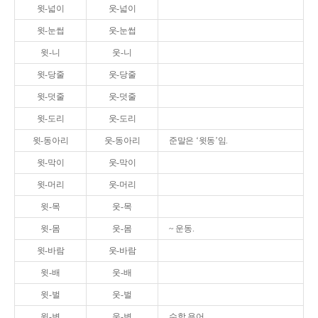
윗-넓이
웃-넓이
윗-눈썹
웃-눈썹
윗-니
웃-니
윗-당줄
웃-당줄
윗-덧줄
웃-덧줄
윗-도리
웃-도리
윗-동아리
웃-동아리
준말은 ‘윗동’임.
윗-막이
웃-막이
윗-머리
웃-머리
윗-목
웃-목
윗-몸
웃-몸
~ 운동.
윗-바람
웃-바람
윗-배
웃-배
윗-벌
웃-벌
윗-변
웃-변
수학 용어.