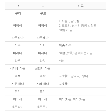
ㄱ
ㄴ
비고
-구려
-구료
1. 서울~, 알~, 찰~.
깍쟁이
깍정이
2. 도토리, 상수리 등의 받침은
‘깍정이’임.
나무라다
나무래다
미수
미시
미숫-가루.
바라다
바래다
‘바램[所望]’은 비표준어임.
상추
상치
~쌈.
시러베-아들
실업의-아들
주책
주착
←主着. ~망나니, ~없다.
지루-하다
지리-하다
←支離.
튀기
트기
허드레
허드래
허드렛-물, 허드렛-일.
호루라기
호루루기