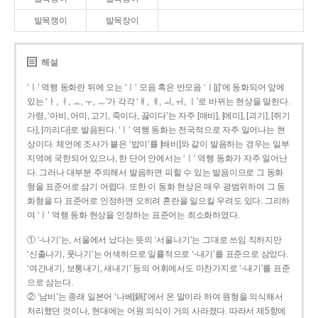
발목쟁이
발목장이
해설
‘ㅣ’ 역행 동화란 뒤에 오는 ‘ㅣ’ 모음 혹은 반모음 ‘ㅣ[j]’에 동화되어 앞에
있는 ‘ㅏ, ㅓ, ㅗ, ㅜ, ㅡ’가 각각 ‘ㅐ, ㅔ, ㅚ, ㅟ, ㅣ’로 바뀌는 현상을 말한다.
가령, ‘아비, 어미, 고기, 죽이다, 끓이다’는 자주 [애비], [에미], [괴기], [쥐기
다], [끼리다]로 발음된다. ‘ㅣ’ 역행 동화는 전국적으로 자주 일어나는 현
상이다. 체언에 조사가 붙은 ‘밥이’를 [배비]와 같이 발음하는 경우는 일부
지역에 국한되어 있으나, 한 단어 안에서는 ‘ㅣ’ 역행 동화가 자주 일어난
다. 그러나 대부분 주의해서 발음하면 피할 수 있는 발음이므로 그 동화
형을 표준어로 삼기 어렵다. 또한 이 동화 현상은 매우 광범위하여 그 동
화형을 다 표준어로 인정하면 오히려 혼란을 일으킬 우려도 있다. 그리하
여 ‘ㅣ’ 역행 동화 현상을 인정하는 표준어는 최소화하였다.
① ‘-나기’는, 서울에서 났다는 뜻의 ‘서울나기’는 그대로 쓰임 직하지만
‘신출나기, 풋나기’는 어색하므로 일률적으로 ‘-내기’를 표준으로 삼았다.
‘여간내기, 보통내기, 새내기’ 등의 어휘에서도 마찬가지로 ‘-내기’를 표준
으로 삼는다.
② ‘남비’는 종래 일본어 ‘나베[鍋]’에서 온 말이라 하여 원형을 의식해서
처리했던 것이나, 현대에는 어원 의식이 거의 사라졌다. 따라서 제5항에