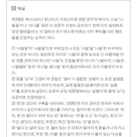
해설
제3항은 예사소리나 된소리가 거센소리로 변한 경우의 예이다. 사실 ‘나
팔꽃’이나 ‘끄나풀’ 등은 이 표준어 규정이 공표되기 전에 이미 일반화되
었던 형태들이다. 이 점에서 여기 예시한 어휘는 이미 뿌리를 내린 형태
들을 인정하는 성격이 크다.
① ‘나발꽃’이 ‘나팔꽃’으로 바뀌었으나 모든 ‘나발’을 ‘나팔’로 바꾸어야
하는 것은 아니다. 일반적인 의미의 ‘나팔’과 함께 놋쇠로 긴 대롱처럼 만
든 전통 관악기의 하나인 ‘나발’도 인정될 뿐만 아니라 ‘나팔바지, 나팔관,
나팔벌레’ 등과 ‘개나발, 병나발’ 등의 합성어에서도 각각 구별되어 쓰인
다.
② 동물 ‘삵’과 ‘고양이’의 준말인 ‘괭이’가 결합한 ‘삵괭이’는 표준 발음법
에 따라 [삭꽹이]가 되어야 하는데, 실제 발음은 [살쾡이]이므로 ‘살쾡
이’를 표준어로 삼았다. 표준어 규정 제26항에서는 ‘살쾡이’와 함께 ‘삵’도
표준어로 인정하였다.
③ ‘칸’은 공간의 구획을 나타내며, ‘간(間)’은 이미 굳어진 한자어 속에서
쓰이거나 공간으로서의 장소를 가리키는 접미사로 쓰인다. 그러므로 ‘위
칸, 한 칸 벌리다, 비어 있는 칸’ 등에서는 ‘칸’을 쓰고 ‘초가삼간, 뒷간, 마
구간, 방앗간, 외양간, 푸줏간, 헛간’ 등에서는 ‘간’을 쓴다.
④ ‘털다’는 달려 있는 것, 붙어 있는 것 따위가 떨어지게 흔들거나 치거나
한다는 뜻으로, 주로 ‘옷, 이불’ 등과 같이 먼지 따위가 붙어 있는 대상을