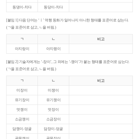
동댕이-치다
동당이-치다
[붙임 1] 다음 단어는 ‘ㅣ’ 역행 동화가 일어나지 아니한 형태를 표준어로 삼는다.
(ㄱ을 표준어로 삼고, ㄴ을 버림.)
ㄱ
ㄴ
비고
아지랑이
아지랭이
[붙임 2] 기술자에게는 ‘-장이’, 그 외에는 ‘-쟁이’가 붙는 형태를 표준어로 삼는다.
(ㄱ을 표준어로 삼고, ㄴ을 버림.)
ㄱ
ㄴ
비고
미장이
미쟁이
유기장이
유기쟁이
멋쟁이
멋장이
소금쟁이
소금장이
담쟁이-덩굴
담장이-덩굴
골목쟁이
골목장이