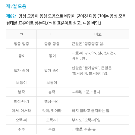
제2절 모음
제8항
양성 모음이 음성 모음으로 바뀌어 굳어진 다음 단어는 음성 모음
형태를 표준어로 삼는다.(ㄱ을 표준어로 삼고, ㄴ을 버림.)
ㄱ
ㄴ
비고
깡충-깡충
깡총-깡총
큰말은 ‘껑충껑충’임.
←童-이. 귀-, 막-, 선-, 쌍-, 검-,
-둥이
-동이
바람-, 흰-.
센말은 ‘빨가숭이’, 큰말은
발가-숭이
발가-송이
‘벌거숭이, 뻘거숭이’임.
보퉁이
보통이
봉죽
봉족
←奉足. ~꾼, ~들다.
뻗정-다리
뻗장-다리
아서, 아서라
앗아, 앗아라
하지 말라고 금지하는 말.
오뚝-이
오똑-이
부사도 ‘오뚝-이’임.
주추
주초
←柱礎. 주춧-돌.