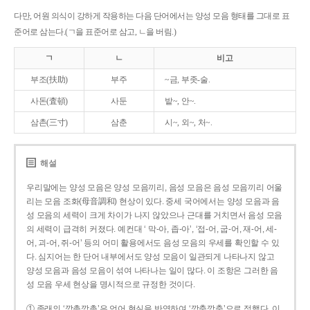
다만, 어원 의식이 강하게 작용하는 다음 단어에서는 양성 모음 형태를 그대로 표
준어로 삼는다.(ㄱ을 표준어로 삼고, ㄴ을 버림.)
ㄱ
ㄴ
비고
부조(扶助)
부주
~금, 부좃-술.
사돈(査頓)
사둔
밭~, 안~.
삼촌(三寸)
삼춘
시~, 외~, 처~.
해설
우리말에는 양성 모음은 양성 모음끼리, 음성 모음은 음성 모음끼리 어울
리는 모음 조화(母音調和) 현상이 있다. 중세 국어에서는 양성 모음과 음
성 모음의 세력이 크게 차이가 나지 않았으나 근대를 거치면서 음성 모음
의 세력이 급격히 커졌다. 예컨대 ‘ 막-아, 좁-아’, ‘접-어, 굽-어, 재-어, 세-
어, 괴-어, 쥐-어’ 등의 어미 활용에서도 음성 모음의 우세를 확인할 수 있
다. 심지어는 한 단어 내부에서도 양성 모음이 일관되게 나타나지 않고
양성 모음과 음성 모음이 섞여 나타나는 일이 많다. 이 조항은 그러한 음
성 모음 우세 현상을 명시적으로 규정한 것이다.
① 종래의 ‘깡총깡총’은 언어 현실을 반영하여 ‘깡충깡충’으로 정했다. 이