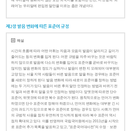
해 우리말에 동화되지 않은 모든 외국어를 포함하는 반면, 이 조항의 ‘외
래어’는 우리말에 편입된 말만을 이르는 좁은 개념이다.
제2장 발음 변화에 따른 표준어 규정
해설
시간의 흐름에 따라 어떤 어휘는 자음과 모음의 발음이 달라지고 길이가
줄어드는 등의 변화를 입게 된다. 어문 규범을 자주 바꾸는 것은 바람직
하지 않으므로 발음에 다소의 변화를 입어도 표준어를 곧바로 바꾸지는
않지만, 발음 변화의 정도가 심하거나 발음이 변한 지 오래되어 대부분의
교양 있는 서울 지역 사람들이 바뀐 발음으로 말을 하는 경우에는 표준어
를 새로이 정하게 된다. 발음 변화에 따라 새로이 표준어를 정하는 방법
에는 두 가지가 있다. 발음이 바뀐 후의 말만 인정하는 방법과 바뀌기 전
의 말과 바뀐 후의 말을 모두 인정하는 방법이다. 앞엣것에 따르면 단수
표준어, 뒤엣것에 따르면 복수 표준어가 된다. 원칙적으로는 언어가 변화
하였으면 단수 표준어로 정해야 하겠으나, 언어의 변화에는 대부분 긴 시
간의 과도기가 있으므로 복수 표준어로 정하는 경우도 있다. 사회가 언어
의 규범적 사용을 점차 유연하게 인식하게 됨에 따라 복수 표준어 역시
점차 확대되고 있다. 이를 반영하여 국립국어원에서는 2011년을 시작으
로 표준어 추가 목록을 발표하고 있고, “표준국어대사전”의 수정ㆍ보완