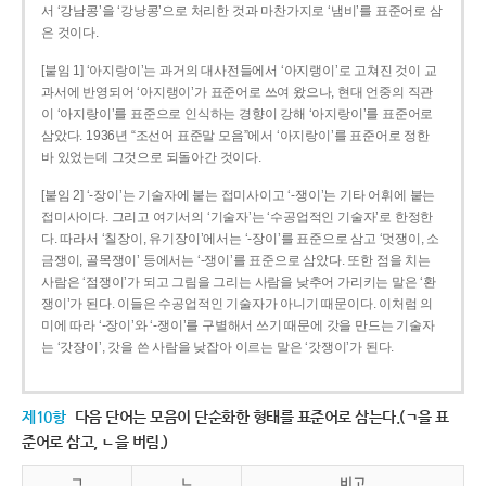
서 ‘강남콩’을 ‘강낭콩’으로 처리한 것과 마찬가지로 ‘냄비’를 표준어로 삼
은 것이다.
[붙임 1] ‘아지랑이’는 과거의 대사전들에서 ‘아지랭이’로 고쳐진 것이 교
과서에 반영되어 ‘아지랭이’가 표준어로 쓰여 왔으나, 현대 언중의 직관
이 ‘아지랑이’를 표준으로 인식하는 경향이 강해 ‘아지랑이’를 표준어로
삼았다. 1936년 “조선어 표준말 모음”에서 ‘아지랑이’를 표준어로 정한
바 있었는데 그것으로 되돌아간 것이다.
[붙임 2] ‘-장이’는 기술자에 붙는 접미사이고 ‘-쟁이’는 기타 어휘에 붙는
접미사이다. 그리고 여기서의 ‘기술자’는 ‘수공업적인 기술자’로 한정한
다. 따라서 ‘칠장이, 유기장이’에서는 ‘-장이’를 표준으로 삼고 ‘멋쟁이, 소
금쟁이, 골목쟁이’ 등에서는 ‘-쟁이’를 표준으로 삼았다. 또한 점을 치는
사람은 ‘점쟁이’가 되고 그림을 그리는 사람을 낮추어 가리키는 말은 ‘환
쟁이’가 된다. 이들은 수공업적인 기술자가 아니기 때문이다. 이처럼 의
미에 따라 ‘-장이’와 ‘-쟁이’를 구별해서 쓰기 때문에 갓을 만드는 기술자
는 ‘갓장이’, 갓을 쓴 사람을 낮잡아 이르는 말은 ‘갓쟁이’가 된다.
제10항
다음 단어는 모음이 단순화한 형태를 표준어로 삼는다.(ㄱ을 표
준어로 삼고, ㄴ을 버림.)
ㄱ
ㄴ
비고