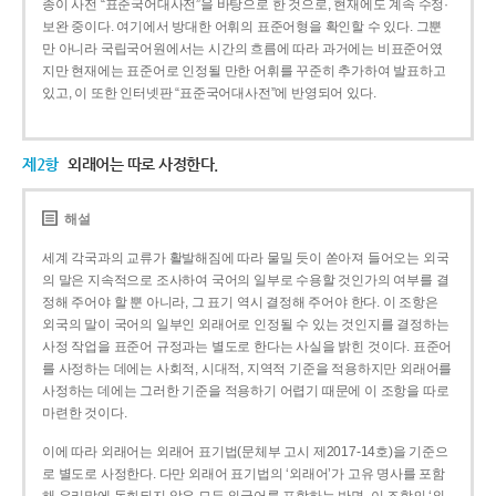
종이 사전 “표준국어대사전”을 바탕으로 한 것으로, 현재에도 계속 수정·
보완 중이다. 여기에서 방대한 어휘의 표준어형을 확인할 수 있다. 그뿐
만 아니라 국립국어원에서는 시간의 흐름에 따라 과거에는 비표준어였
지만 현재에는 표준어로 인정될 만한 어휘를 꾸준히 추가하여 발표하고
있고, 이 또한 인터넷판 “표준국어대사전”에 반영되어 있다.
제2항
외래어는 따로 사정한다.
해설
세계 각국과의 교류가 활발해짐에 따라 물밀 듯이 쏟아져 들어오는 외국
의 말은 지속적으로 조사하여 국어의 일부로 수용할 것인가의 여부를 결
정해 주어야 할 뿐 아니라, 그 표기 역시 결정해 주어야 한다. 이 조항은
외국의 말이 국어의 일부인 외래어로 인정될 수 있는 것인지를 결정하는
사정 작업을 표준어 규정과는 별도로 한다는 사실을 밝힌 것이다. 표준어
를 사정하는 데에는 사회적, 시대적, 지역적 기준을 적용하지만 외래어를
사정하는 데에는 그러한 기준을 적용하기 어렵기 때문에 이 조항을 따로
마련한 것이다.
이에 따라 외래어는 외래어 표기법(문체부 고시 제2017-14호)을 기준으
로 별도로 사정한다. 다만 외래어 표기법의 ‘외래어’가 고유 명사를 포함