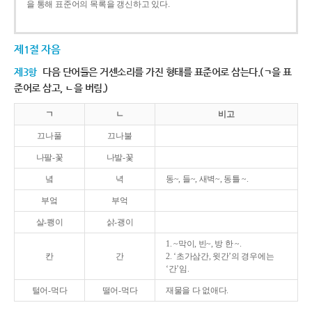
을 통해 표준어의 목록을 갱신하고 있다.
제1절 자음
제3항
다음 단어들은 거센소리를 가진 형태를 표준어로 삼는다.(ㄱ을 표
준어로 삼고, ㄴ을 버림.)
ㄱ
ㄴ
비고
끄나풀
끄나불
나팔-꽃
나발-꽃
녘
녁
동~, 들~, 새벽~, 동틀 ~.
부엌
부억
살-쾡이
삵-괭이
1. ~막이, 빈~, 방 한 ~.
칸
간
2. ‘초가삼간, 윗간’의 경우에는
‘간’임.
털어-먹다
떨어-먹다
재물을 다 없애다.