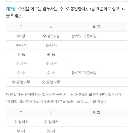
제7항
수컷을 이르는 접두사는 '수-'로 통일한다.(ㄱ을 표준어로 삼고, ㄴ
을 버림.)
ㄱ
ㄴ
비고
수-꿩
수-퀑/숫-꿩
'장끼'도 표준어임.
수-나사
숫-나사
수-놈
숫-놈
수-사돈
숫-사돈
수-소
숫-소
'황소'도 표준어임.
수-은행나무
숫-은행나무
다만 1. 다음 단어에서는 접두사 다음에서 나는 거센소리를 인정한다. 접두사 '암-
'이 결합되는 경우에도 이에 준한다.(ㄱ을 표준어로 삼고, ㄴ을 버림.)
ㄱ
ㄴ
비고
수-캉아지
숫-강아지
수-캐
숫-개