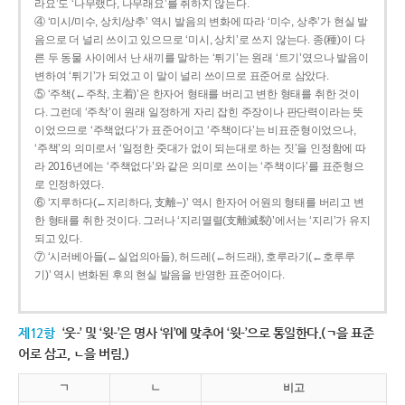
라요’도 ‘나무랬다, 나무래요’를 취하지 않는다.
④ ‘미시/미수, 상치/상추’ 역시 발음의 변화에 따라 ‘미수, 상추’가 현실 발
음으로 더 널리 쓰이고 있으므로 ‘미시, 상치’로 쓰지 않는다. 종(種)이 다
른 두 동물 사이에서 난 새끼를 말하는 ‘튀기’는 원래 ‘트기’였으나 발음이
변하여 ‘튀기’가 되었고 이 말이 널리 쓰이므로 표준어로 삼았다.
⑤ ‘주책(←주착, 主着)’은 한자어 형태를 버리고 변한 형태를 취한 것이
다. 그런데 ‘주착’이 원래 일정하게 자리 잡힌 주장이나 판단력이라는 뜻
이었으므로 ‘주책없다’가 표준어이고 ‘주책이다’는 비표준형이었으나,
‘주책’의 의미로서 ‘일정한 줏대가 없이 되는대로 하는 짓’을 인정함에 따
라 2016년에는 ‘주책없다’와 같은 의미로 쓰이는 ‘주책이다’를 표준형으
로 인정하였다.
⑥ ‘지루하다(←지리하다, 支離--)’ 역시 한자어 어원의 형태를 버리고 변
한 형태를 취한 것이다. 그러나 ‘지리멸렬(支離滅裂)’에서는 ‘지리’가 유지
되고 있다.
⑦ ‘시러베아들(←실업의아들), 허드레(←허드래), 호루라기(←호루루
기)’ 역시 변화된 후의 현실 발음을 반영한 표준어이다.
제12항
‘웃-’ 및 ‘윗-’은 명사 ‘위’에 맞추어 ‘윗-’으로 통일한다.(ㄱ을 표준
어로 삼고, ㄴ을 버림.)
ㄱ
ㄴ
비고