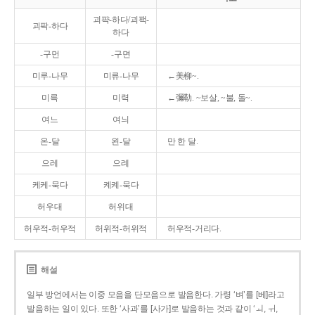
괴퍅-하다/괴팩-
괴팍-하다
하다
-구먼
-구면
미루-나무
미류-나무
←美柳~.
미륵
미력
←彌勒. ~보살, ~불, 돌~.
여느
여늬
온-달
왼-달
만 한 달.
으레
으례
케케-묵다
켸켸-묵다
허우대
허위대
허우적-허우적
허위적-허위적
허우적-거리다.
해설
일부 방언에서는 이중 모음을 단모음으로 발음한다. 가령 ‘벼’를 [베]라고
발음하는 일이 있다. 또한 ‘사과’를 [사가]로 발음하는 것과 같이 ‘ㅚ, ㅟ,