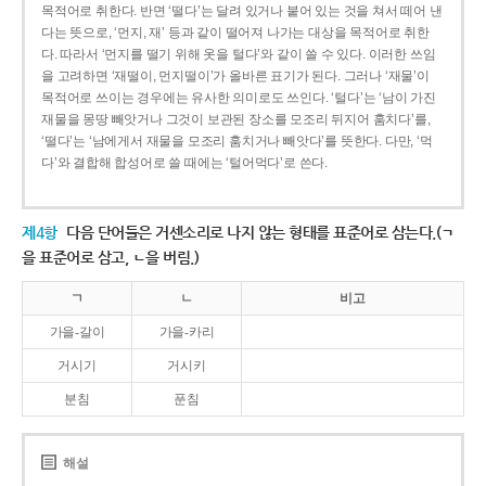
목적어로 취한다. 반면 ‘떨다’는 달려 있거나 붙어 있는 것을 쳐서 떼어 낸
다는 뜻으로, ‘먼지, 재’ 등과 같이 떨어져 나가는 대상을 목적어로 취한
다. 따라서 ‘먼지를 떨기 위해 옷을 털다’와 같이 쓸 수 있다. 이러한 쓰임
을 고려하면 ‘재떨이, 먼지떨이’가 올바른 표기가 된다. 그러나 ‘재물’이
목적어로 쓰이는 경우에는 유사한 의미로도 쓰인다. ‘털다’는 ‘남이 가진
재물을 몽땅 빼앗거나 그것이 보관된 장소를 모조리 뒤지어 훔치다’를,
‘떨다’는 ‘남에게서 재물을 모조리 훔치거나 빼앗다’를 뜻한다. 다만, ‘먹
다’와 결합해 합성어로 쓸 때에는 ‘털어먹다’로 쓴다.
제4항
다음 단어들은 거센소리로 나지 않는 형태를 표준어로 삼는다.(ㄱ
을 표준어로 삼고, ㄴ을 버림.)
ㄱ
ㄴ
비고
가을-갈이
가을-카리
거시기
거시키
분침
푼침
해설