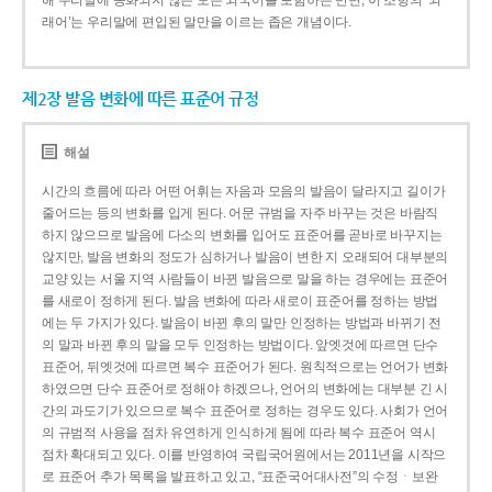
해 우리말에 동화되지 않은 모든 외국어를 포함하는 반면, 이 조항의 ‘외
래어’는 우리말에 편입된 말만을 이르는 좁은 개념이다.
제2장 발음 변화에 따른 표준어 규정
해설
시간의 흐름에 따라 어떤 어휘는 자음과 모음의 발음이 달라지고 길이가
줄어드는 등의 변화를 입게 된다. 어문 규범을 자주 바꾸는 것은 바람직
하지 않으므로 발음에 다소의 변화를 입어도 표준어를 곧바로 바꾸지는
않지만, 발음 변화의 정도가 심하거나 발음이 변한 지 오래되어 대부분의
교양 있는 서울 지역 사람들이 바뀐 발음으로 말을 하는 경우에는 표준어
를 새로이 정하게 된다. 발음 변화에 따라 새로이 표준어를 정하는 방법
에는 두 가지가 있다. 발음이 바뀐 후의 말만 인정하는 방법과 바뀌기 전
의 말과 바뀐 후의 말을 모두 인정하는 방법이다. 앞엣것에 따르면 단수
표준어, 뒤엣것에 따르면 복수 표준어가 된다. 원칙적으로는 언어가 변화
하였으면 단수 표준어로 정해야 하겠으나, 언어의 변화에는 대부분 긴 시
간의 과도기가 있으므로 복수 표준어로 정하는 경우도 있다. 사회가 언어
의 규범적 사용을 점차 유연하게 인식하게 됨에 따라 복수 표준어 역시
점차 확대되고 있다. 이를 반영하여 국립국어원에서는 2011년을 시작으
로 표준어 추가 목록을 발표하고 있고, “표준국어대사전”의 수정ㆍ보완