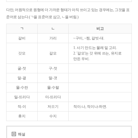
다만, 어원적으로 원형에 더 가까운 형태가 아직 쓰이고 있는 경우에는, 그것을 표
준어로 삼는다.(ㄱ을 표준어로 삼고, ㄴ을 버림.)
ㄱ
ㄴ
비고
갈비
가리
~구이, ~찜, 갈빗-대.
1. 사기 만드는 물레 밑 고리.
갓모
갈모
2. '갈모'는 갓 위에 쓰는, 유지로
만든 우비.
굴-젓
구-젓
말-곁
말-겻
물-수란
물-수랄
밀-뜨리다
미-뜨리다
적-이
저으기
적이-나, 적이나-하면.
휴지
수지
해설