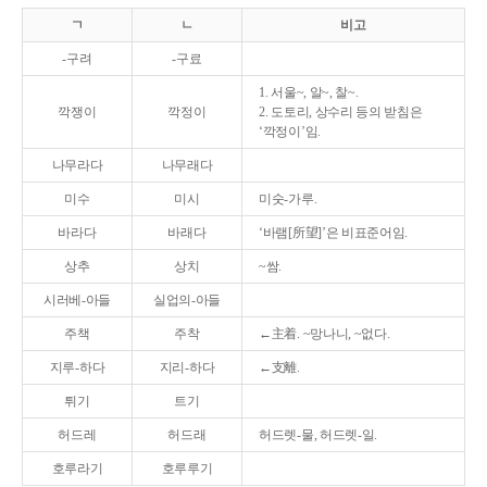
ㄱ
ㄴ
비고
-구려
-구료
1. 서울~, 알~, 찰~.
깍쟁이
깍정이
2. 도토리, 상수리 등의 받침은
‘깍정이’임.
나무라다
나무래다
미수
미시
미숫-가루.
바라다
바래다
‘바램[所望]’은 비표준어임.
상추
상치
~쌈.
시러베-아들
실업의-아들
주책
주착
←主着. ~망나니, ~없다.
지루-하다
지리-하다
←支離.
튀기
트기
허드레
허드래
허드렛-물, 허드렛-일.
호루라기
호루루기