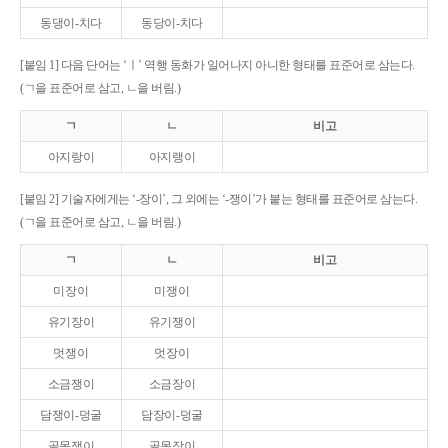
동댕이-치다
동당이-치다
[붙임 1] 다음 단어는 ‘ㅣ’ 역행 동화가 일어나지 아니한 형태를 표준어로 삼는다.
(ㄱ을 표준어로 삼고, ㄴ을 버림.)
ㄱ
ㄴ
비고
아지랑이
아지랭이
[붙임 2] 기술자에게는 ‘-장이’, 그 외에는 ‘-쟁이’가 붙는 형태를 표준어로 삼는다.
(ㄱ을 표준어로 삼고, ㄴ을 버림.)
ㄱ
ㄴ
비고
미장이
미쟁이
유기장이
유기쟁이
멋쟁이
멋장이
소금쟁이
소금장이
담쟁이-덩굴
담장이-덩굴
골목쟁이
골목장이