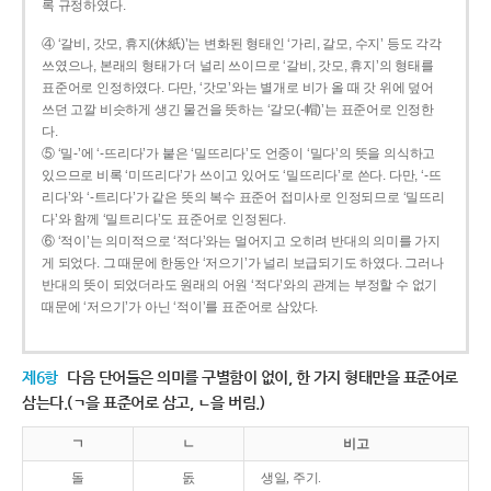
록 규정하였다.
④ ‘갈비, 갓모, 휴지(休紙)’는 변화된 형태인 ‘가리, 갈모, 수지’ 등도 각각
쓰였으나, 본래의 형태가 더 널리 쓰이므로 ‘갈비, 갓모, 휴지’의 형태를
표준어로 인정하였다. 다만, ‘갓모’와는 별개로 비가 올 때 갓 위에 덮어
쓰던 고깔 비슷하게 생긴 물건을 뜻하는 ‘갈모(-帽)’는 표준어로 인정한
다.
⑤ ‘밀-’에 ‘-뜨리다’가 붙은 ‘밀뜨리다’도 언중이 ‘밀다’의 뜻을 의식하고
있으므로 비록 ‘미뜨리다’가 쓰이고 있어도 ‘밀뜨리다’로 쓴다. 다만, ‘-뜨
리다’와 ‘-트리다’가 같은 뜻의 복수 표준어 접미사로 인정되므로 ‘밀뜨리
다’와 함께 ‘밀트리다’도 표준어로 인정된다.
⑥ ‘적이’는 의미적으로 ‘적다’와는 멀어지고 오히려 반대의 의미를 가지
게 되었다. 그 때문에 한동안 ‘저으기’가 널리 보급되기도 하였다. 그러나
반대의 뜻이 되었더라도 원래의 어원 ‘적다’와의 관계는 부정할 수 없기
때문에 ‘저으기’가 아닌 ‘적이’를 표준어로 삼았다.
제6항
다음 단어들은 의미를 구별함이 없이, 한 가지 형태만을 표준어로
삼는다.(ㄱ을 표준어로 삼고, ㄴ을 버림.)
ㄱ
ㄴ
비고
돌
돐
생일, 주기.