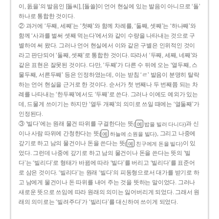
이, 돐을’의 발음인 [돌씨], [돌쓸]이 언어 현실에 있는 발음이 아니므로 ‘돌’
하나로 통합한 것이다.
② 과거에 ‘두째, 세째’는 ‘첫째’와 함께 차례를, ‘둘째, 셋째’는 ‘하나째’와
함께 ‘사과를 벌써 셋째 먹는다’에서와 같이 수량을 나타내는 것으로 구
별하여 써 왔다. 그러나 언어 현실에서 이와 같은 구별은 인위적인 것이
라고 판단되어 ‘둘째, 셋째’로 통합한 것이다. 따라서 ‘두째, 세째, 네째’와
같은 표현은 잘못된 것이다. 다만, ‘두째’가 다른 수 뒤에 오는 ‘열두째, 스
물두째, 서른두째’ 등은 인정하였는데, 이는 받침 ‘ㄹ’ 발음이 분명히 탈락
하는 언어 현실을 근거로 한 것이다. 순서가 첫 번째나 두 번째쯤 되는 차
례를 나타내는 ‘한두째’에서도 ‘두째’로 쓴다. 그러나 이에도 예외가 있는
데, 드물게 쓰이기는 하지만 ‘열두 개째’의 의미로 쓰일 때에는 ‘열둘째’가
인정된다.
③ ‘빌다’에는 원래 물건 따위를 구걸한다는 뜻
과 신
(
밥을 빌러 다니다)
예
이나 사람 따위에 간청한다는 뜻
, 그리고 나중에
(
하늘에 소원을 빌다)
예
갚기로 하고 남의 물건이나 돈을 쓴다는 뜻
이 있
(
친구에게 돈을 빌다)
예
었다. 그런데 나중에 갚기로 하고 남의 물건이나 돈을 쓴다는 뜻의 ‘빌
다’는 ‘빌리다’로 형태가 바뀜에 따라 ‘빌다’를 버리고 ‘빌리다’를 표준어
로 삼은 것이다. ‘빌리다’는 원래 ‘빌다’의 피동형으로서 대가를 받기로 하
고 남에게 물건이나 돈 따위를 내어 주는 것을 뜻하는 말이었다. 그러나
새로운 뜻으로 쓰임에 따라 원래의 의미는 잃어버리게 되었다. 그래서 원
래의 의미로는 ‘빌려주다’가 ‘빌리다’를 대신하여 쓰이게 되었다.