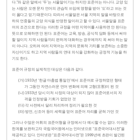
다.”와 같은 말에서 ‘두’는 서울말이기는 하지만 표준어는 아니다. 교양 있
는 사람은 오랜 문자 언어의 관습적 쓰임에 영향을 받아 ‘도’라고 쓰는 것
이 옳다고 믿기 때문이다. 따라서 서울말은 서울 지역의 말을 바탕으로
하되 언중들의 교양 의식을 반영한 말이라고 할 수 있다. 서울말을 표준
어의 조건으로 한다는 이러한 규정을 어떤 지역어를 사용하면 안 된다는
뜻으로 오해하면 안 된다. 표준어는 교육, 방송, 공식적 담화 등에서 써야
할 말이지 지역 사람들끼리 편하게 대화하는 경우에까지 꼭 써야 하는 말
이 아니다. 오히려 여러 지역어는 지역의 문화적 가치를 보존하는 소중한
자산이기도 하고 지역 사람들의 연대 의식을 강화하는 긍정적 기능을 하
기도 한다.
표준어 규정의 실제적인 대상은 다음과 같다.
(가) 1933년 ‘한글 마춤법 통일안’에서 표준어로 규정하였던 형태
가 그동안 자연스러운 언어 변화에 의해 고형(古形)이 된 것
(나) 1933년 당시 미처 사정의 대상이 되지 않아 표준어로서의 자
격을 인정받을 기회가 없었던 것
(다) 각 사전에서 달리 처리하여 정리가 필요한 것
(라) 방언, 신조어 등이 세력을 얻어 표준어 자리를 굳혀 가던 것
그러나 수많은 어휘의 표준어형을 규정에서 다 예시할 수는 없다. 이러한
한계를 보완하고자 국립국어원에서는 인터넷으로 “표준국어대사전”을
제공하고 있다. 인터넷판 “표준국어대사전”은 1999년에 초판이 발간된