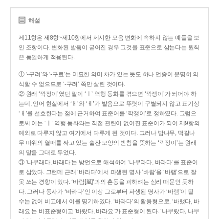
해설
제11항은 제8항~제10항에서 제시한 모음 변화에 속하지 않는 예들을 보
인 조항이다. 변화된 발음이 굳어진 경우 그것을 표준으로 삼는다는 원칙
은 동일하게 적용된다.
① ‘-구려’와 ‘-구료’는 미묘한 의미 차가 있는 듯도 하나 언중이 분명히 의
식할 수 없으므로 ‘-구려’ 쪽만 살린 것이다.
② 원래 ‘깍정이’였던 말이 ‘ㅣ’ 역행 동화를 겪으면 ‘깍젱이’가 되어야 하
는데, 언어 현실에서 ‘ㅐ’와 ‘ㅔ’가 발음으로 뚜렷이 구별되지 않고 표기상
‘ㅐ’를 선호한다는 점에 근거하여 표준어를 ‘깍쟁이’로 정하였다. 그럼으
로써 이는 ‘ㅣ’ 역행 동화와는 직접 관련이 없어진 표준어가 되어 제9항의
예외로 다루지 않고 여기에서 다루게 된 것이다. 그러나 밤나무, 떡갈나
무 따위의 열매를 싸고 있는 술잔 모양의 받침을 뜻하는 ‘깍정이’는 원래
의 말을 그대로 두었다.
③ ‘나무래다, 바래다’는 방언으로 해석하여 ‘나무라다, 바라다’를 표준어
로 삼았다. 그런데 근래 ‘바라다’에서 파생된 명사 ‘바람’을 ‘바램’으로 잘
못 쓰는 경향이 있다. ‘바람[風]’과의 혼동을 피하려는 심리 때문인 듯하
다. 그러나 동사가 ‘바라다’인 이상 그로부터 파생된 명사가 ‘바램’이 될
수는 없어 비고에서 이를 명기하였다. ‘바라다’의 활용형으로, ‘바랬다, 바
래요’는 비표준형이고 ‘바랐다, 바라요’가 표준형이 된다. ‘나무랐다, 나무