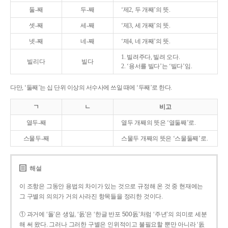
둘-째
두-째
‘제2, 두 개째’의 뜻.
셋-째
세-째
‘제3, 세 개째’의 뜻.
넷-째
네-째
‘제4, 네 개째’의 뜻.
1. 빌려주다, 빌려 오다.
빌리다
빌다
2. ‘용서를 빌다’는 ‘빌다’임.
다만, ‘둘째’는 십 단위 이상의 서수사에 쓰일 때에 ‘두째’로 한다.
ㄱ
ㄴ
비고
열두-째
열두 개째의 뜻은 ‘열둘째’로.
스물두-째
스물두 개째의 뜻은 ‘스물둘째’로.
해설
이 조항은 그동안 용법의 차이가 있는 것으로 규정해 온 것 중 현재에는
그 구별의 의의가 거의 사라진 항목들을 정리한 것이다.
① 과거에 ‘돌’은 생일, ‘돐’은 ‘한글 반포 500돐’처럼 ‘주년’의 의미로 세분
해 써 왔다. 그러나 그러한 구별은 인위적이고 불필요할 뿐만 아니라 ‘돐