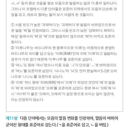
ㅘ, ㅝ’ 등의 원순 모음을 평순 모음으로 발음하는 일은 더 흔히 일어난다.
그러나 이 조항에서 다룬 단어들은 표준어 지역에서도 모음의 단순화 과
정을 겪고, 애초의 형태는 들어 보기 어렵게 된 것들이다.
① 사용 빈도가 높은 ‘괴퍅하다’는 ‘괴팍하다’로 발음이 바뀌었으므로 바
뀐 발음 ‘팍’을 인정하였다. 그러나 사용 빈도가 낮은 ‘강퍅하다, 퍅하다,
퍅성’ 등에서의 ‘퍅’은 ‘팍’으로 발음되지 않으므로 ‘퍅’이 아직도 표준어
형이다.
② ‘미류나무’는 버드나무의 한 종류이므로 ‘미류’는 어원적으로 분명히
버드나무의 의미를 담고 있는 ‘미류(美柳)’인데 이제 ‘미류’라고 발음하는
경우가 거의 없기 때문에 ‘미루나무’를 표준어로 삼았다.
③ ‘여느’도 원래 ‘여늬’였으나 이중 모음 ‘ㅢ’가 단모음 ‘ㅡ’로 변하였으므
로 ‘여느’를 표준어로 삼았다. ‘늬나노’의 ‘늬’도 언어 현실에서 [니]로 소리
나므로 ‘니나노’를 표준어로 삼는다.
④ ‘으례’ 역시 원래 ‘의례(依例)’에서 ‘으례’가 되었던 것인데 ‘례’의 발음
이 ‘레’로 바뀌었으므로 ‘으레’를 표준어로 삼았다. 한편 부사 ‘으레’에 다
시 ‘-이/-히’가 붙은 ‘으레이, 으레히’가 같은 뜻으로 쓰이는 일이 많은데,
이는 인정하지 않는다.
제11항
다음 단어에서는 모음의 발음 변화를 인정하여, 발음이 바뀌어
굳어진 형태를 표준어로 삼는다.(ㄱ을 표준어로 삼고, ㄴ을 버림.)