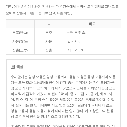
다만, 어원 의식이 강하게 작용하는 다음 단어에서는 양성 모음 형태를 그대로 표
준어로 삼는다.(ㄱ을 표준어로 삼고, ㄴ을 버림.)
ㄱ
ㄴ
비고
부조(扶助)
부주
~금, 부좃-술.
사돈(査頓)
사둔
밭~, 안~.
삼촌(三寸)
삼춘
시~, 외~, 처~.
해설
우리말에는 양성 모음은 양성 모음끼리, 음성 모음은 음성 모음끼리 어울
리는 모음 조화(母音調和) 현상이 있다. 중세 국어에서는 양성 모음과 음
성 모음의 세력이 크게 차이가 나지 않았으나 근대를 거치면서 음성 모음
의 세력이 급격히 커졌다. 예컨대 ‘ 막-아, 좁-아’, ‘접-어, 굽-어, 재-어, 세-
어, 괴-어, 쥐-어’ 등의 어미 활용에서도 음성 모음의 우세를 확인할 수 있
다. 심지어는 한 단어 내부에서도 양성 모음이 일관되게 나타나지 않고
양성 모음과 음성 모음이 섞여 나타나는 일이 많다. 이 조항은 그러한 음
성 모음 우세 현상을 명시적으로 규정한 것이다.
① 종래의 ‘깡총깡총’은 언어 현실을 반영하여 ‘깡충깡충’으로 정했다. 이