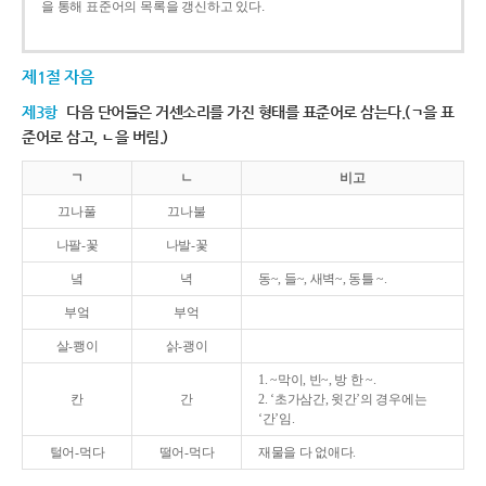
을 통해 표준어의 목록을 갱신하고 있다.
제1절 자음
제3항
다음 단어들은 거센소리를 가진 형태를 표준어로 삼는다.(ㄱ을 표
준어로 삼고, ㄴ을 버림.)
ㄱ
ㄴ
비고
끄나풀
끄나불
나팔-꽃
나발-꽃
녘
녁
동~, 들~, 새벽~, 동틀 ~.
부엌
부억
살-쾡이
삵-괭이
1. ~막이, 빈~, 방 한 ~.
칸
간
2. ‘초가삼간, 윗간’의 경우에는
‘간’임.
털어-먹다
떨어-먹다
재물을 다 없애다.