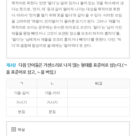
목적어로 취한다. 반면 ‘떨다’는 달려 있거나 붙어 있는 것을 쳐서 떼어 낸
다는 뜻으로, ‘먼지, 재’ 등과 같이 떨어져 나가는 대상을 목적어로 취한
다. 따라서 ‘먼지를 떨기 위해 옷을 털다’와 같이 쓸 수 있다. 이러한 쓰임
을 고려하면 ‘재떨이, 먼지떨이’가 올바른 표기가 된다. 그러나 ‘재물’이
목적어로 쓰이는 경우에는 유사한 의미로도 쓰인다. ‘털다’는 ‘남이 가진
재물을 몽땅 빼앗거나 그것이 보관된 장소를 모조리 뒤지어 훔치다’를,
‘떨다’는 ‘남에게서 재물을 모조리 훔치거나 빼앗다’를 뜻한다. 다만, ‘먹
다’와 결합해 합성어로 쓸 때에는 ‘털어먹다’로 쓴다.
제4항
다음 단어들은 거센소리로 나지 않는 형태를 표준어로 삼는다.(ㄱ
을 표준어로 삼고, ㄴ을 버림.)
ㄱ
ㄴ
비고
가을-갈이
가을-카리
거시기
거시키
분침
푼침
해설