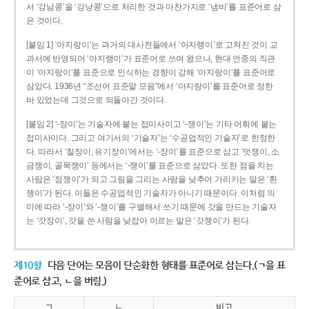
서 ‘강남콩’을 ‘강낭콩’으로 처리한 것과 마찬가지로 ‘냄비’를 표준어로 삼
은 것이다.
[붙임 1] ‘아지랑이’는 과거의 대사전들에서 ‘아지랭이’로 고쳐진 것이 교
과서에 반영되어 ‘아지랭이’가 표준어로 쓰여 왔으나, 현대 언중의 직관
이 ‘아지랑이’를 표준으로 인식하는 경향이 강해 ‘아지랑이’를 표준어로
삼았다. 1936년 “조선어 표준말 모음”에서 ‘아지랑이’를 표준어로 정한
바 있었는데 그것으로 되돌아간 것이다.
[붙임 2] ‘-장이’는 기술자에 붙는 접미사이고 ‘-쟁이’는 기타 어휘에 붙는
접미사이다. 그리고 여기서의 ‘기술자’는 ‘수공업적인 기술자’로 한정한
다. 따라서 ‘칠장이, 유기장이’에서는 ‘-장이’를 표준으로 삼고 ‘멋쟁이, 소
금쟁이, 골목쟁이’ 등에서는 ‘-쟁이’를 표준으로 삼았다. 또한 점을 치는
사람은 ‘점쟁이’가 되고 그림을 그리는 사람을 낮추어 가리키는 말은 ‘환
쟁이’가 된다. 이들은 수공업적인 기술자가 아니기 때문이다. 이처럼 의
미에 따라 ‘-장이’와 ‘-쟁이’를 구별해서 쓰기 때문에 갓을 만드는 기술자
는 ‘갓장이’, 갓을 쓴 사람을 낮잡아 이르는 말은 ‘갓쟁이’가 된다.
제10항
다음 단어는 모음이 단순화한 형태를 표준어로 삼는다.(ㄱ을 표
준어로 삼고, ㄴ을 버림.)
ㄱ
ㄴ
비고