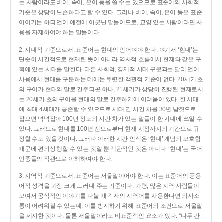
는 사람이라도 비어, 속어, 은어 등을 쓸 수는 있으므로 표준어의 사회적
기준은 상당히 느슨하다고 할 수 있다. 그러나 비어, 속어, 은어 등은 표준
어이기는 하되 언어 예절에 어긋난 말들이므로, 교양 있는 사람이라면 사
용을 자제하여야 하는 말들이다.
2. 시대적 기준으로서, 표준어는 현대의 언어여야 한다. 여기서 ‘현대’는
단순히 시간적으로 현재란 뜻이 아니라 역사적 흐름에서 현재와 같은 구
획에 있는 시대를 말한다. 다른 사회적, 경제적 시대 구분과는 달리 언어
사용에서 현대를 구분하는 데에는 뚜렷한 객관적 기준이 없다. 20세기 초
의 구어가 현대의 말로 간주되곤 하나, 21세기가 상당히 진행된 현재로서
는 20세기 초의 구어를 현대의 말로 간주하기에 어려움이 있다. 한 시대
에 최대 4세대가 공존할 수 있으므로 세대 간 시간 차를 30년 남짓으로
잡으면 넉넉잡아 100년 정도의 시간 차가 있는 말들이 한 시대에 쓰일 수
있다. 그러므로 현대를 100년 전으로부터 현재 시점까지의 기간으로 규
정할 수도 있을 것이다. 그러나 이러한 시간 인식은 ‘현대’ 개념의 모호함
때문에 편의상 행할 수 있는 것일 뿐 객관적인 것은 아니다. ‘현대’는 국어
언중들의 직관으로 이해하여야 한다.
3. 지역적 기준으로서, 표준어는 서울말이어야 한다. 이는 표준어의 공용
어적 성격을 가장 크게 드러내 주는 기준이다. 가령, 많은 지역 사람들이
모여서 공식적인 이야기를 나눌 때 각자의 지역어를 사용한다면 의사소
통이 어려워질 수 있는데, 이를 방지하기 위해 표준어의 조건으로 서울말
을 제시한 것이다. 물론 서울말이라도 비표준적인 요소가 있다. “나두 간