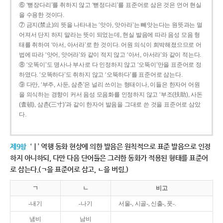
⑥ ‘뻗장다리’를 취하지 않고 ‘뻗정다리’를 표준어로 삼은 것은 언어 현실
을 수용한 것이다.
⑦ 금지(禁止)의 뜻을 나타내는 ‘앗아, 앗아라’는 빼앗는다는 원뜻과는 멀
어져서 단지 하지 말라는 뜻이 되었는데, 현실 발음에 따라 음성 모음 형
태를 취하여 ‘아서, 아서라’로 한 것이다. 어원 의식이 희박해졌으므로 어
법에 따라 ‘앗어, 앗어라’와 같이 적지 않고 ‘아서, 아서라’와 같이 적는다.
⑧ ‘오똑이’도 명사나 부사로 다 인정하지 않고 ‘오뚝이’만을 표준어로 정
하였다. ‘오똑하다’도 취하지 않고 ‘오뚝하다’를 표준어로 삼는다.
⑨ 다만, ‘부주, 사둔, 삼춘’은 널리 쓰이는 형태이나, 이들은 한자어 어원
을 의식하는 경향이 커서 음성 모음화를 인정하지 않고 ‘부조(扶助), 사돈
(査頓), 삼촌(三寸)’과 같이 한자어 발음을 그대로 쓴 것을 표준어로 삼았
다.
제9항
‘ㅣ’ 역행 동화 현상에 의한 발음은 원칙적으로 표준 발음으로 인정
하지 아니하되, 다만 다음 단어들은 그러한 동화가 적용된 형태를 표준어
로 삼는다.(ㄱ을 표준어로 삼고, ㄴ을 버림.)
ㄱ
ㄴ
비고
-내기
-나기
서울-, 시골-, 신출-, 풋-.
냄비
남비