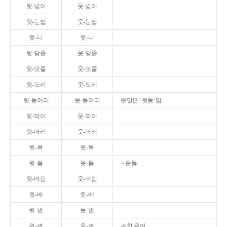
윗-넓이
웃-넓이
윗-눈썹
웃-눈썹
윗-니
웃-니
윗-당줄
웃-당줄
윗-덧줄
웃-덧줄
윗-도리
웃-도리
윗-동아리
웃-동아리
준말은 ‘윗동’임.
윗-막이
웃-막이
윗-머리
웃-머리
윗-목
웃-목
윗-몸
웃-몸
~ 운동.
윗-바람
웃-바람
윗-배
웃-배
윗-벌
웃-벌
윗-변
웃-변
수학 용어.