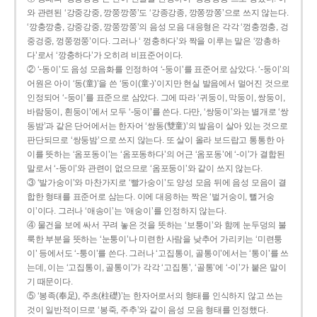
와 관련된 ‘강중강중, 깡쭝깡쭝’도 ‘강종강종, 깡쫑깡쫑’으로 쓰지 않는다.
‘깡충깡충, 강중강중, 깡쭝깡쭝’의 음성 모음 대응형은 각각 ‘껑충껑충, 겅
중겅중, 껑쭝껑쭝’이다. 그러나 ‘ 껑충하다’와 짝을 이루는 말은 ‘깡총하
다’로서 ‘깡충하다’가 오히려 비표준어이다.
② ‘-동이’도 음성 모음화를 인정하여 ‘-둥이’를 표준어로 삼았다. ‘-둥이’의
어원은 아이 ‘동(童)’을 쓴 ‘동이(童-)’이지만 현실 발음에서 멀어진 것으로
인정되어 ‘-둥이’를 표준으로 삼았다. 그에 따라 ‘귀둥이, 막둥이, 쌍둥이,
바람둥이, 흰둥이’에서 모두 ‘-둥이’를 쓴다. 다만, ‘쌍둥이’와는 별개로 ‘쌍
동밤’과 같은 단어에서는 한자어 ‘쌍동(雙童)’의 발음이 살아 있는 것으로
판단되므로 ‘쌍둥밤’으로 쓰지 않는다. 또 살이 올라 보드랍고 통통한 아
이를 뜻하는 ‘옴포동이’는 ‘옴포동하다’의 어근 ‘옴포동’에 ‘-이’가 결합된
말로서 ‘-둥이’와 관련이 없으므로 ‘옴포둥이’와 같이 쓰지 않는다.
③ ‘발가숭이’와 마찬가지로 ‘빨가숭이’도 양성 모음 뒤에 음성 모음이 결
합한 형태를 표준어로 삼는다. 이에 대응하는 짝은 ‘벌거숭이, 뻘거숭
이’이다. 그러나 ‘애송이’는 ‘애숭이’를 인정하지 않는다.
④ 물건을 보에 싸서 꾸려 놓은 것을 뜻하는 ‘보퉁이’와 함께 눈두덩의 불
룩한 부분을 뜻하는 ‘눈퉁이’나 미련한 사람을 낮추어 가리키는 ‘미련퉁
이’ 등에서도 ‘-퉁이’를 쓴다. 그러나 ‘고집통이, 골통이’에서는 ‘통이’를 쓰
는데, 이는 ‘고집통이, 골통이’가 각각 ‘고집통’, ‘골통’에 ‘-이’가 붙은 말이
기 때문이다.
⑤ ‘봉족(奉足), 주초(柱礎)’는 한자어로서의 형태를 인식하지 않고 쓰는
것이 일반적이므로 ‘봉죽, 주추’와 같이 음성 모음 형태를 인정했다.