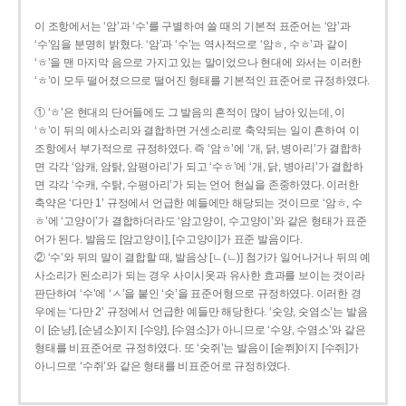
이 조항에서는 ‘암’과 ‘수’를 구별하여 쓸 때의 기본적 표준어는 ‘암’과
‘수’임을 분명히 밝혔다. ‘암’과 ‘수’는 역사적으로 ‘암ㅎ, 수ㅎ’과 같이
‘ㅎ’을 맨 마지막 음으로 가지고 있는 말이었으나 현대에 와서는 이러한
‘ㅎ’이 모두 떨어졌으므로 떨어진 형태를 기본적인 표준어로 규정하였다.
① ‘ㅎ’은 현대의 단어들에도 그 발음의 흔적이 많이 남아 있는데, 이
‘ㅎ’이 뒤의 예사소리와 결합하면 거센소리로 축약되는 일이 흔하여 이
조항에서 부가적으로 규정하였다. 즉 ‘암ㅎ’에 ‘개, 닭, 병아리’가 결합하
면 각각 ‘암캐, 암탉, 암평아리’가 되고 ‘수ㅎ’에 ‘개, 닭, 병아리’가 결합하
면 각각 ‘수캐, 수탉, 수평아리’가 되는 언어 현실을 존중하였다. 이러한
축약은 ‘다만 1’ 규정에서 언급한 예들에만 해당되는 것이므로 ‘암ㅎ, 수
ㅎ’에 ‘고양이’가 결합하더라도 ‘암고양이, 수고양이’와 같은 형태가 표준
어가 된다. 발음도 [암고양이], [수고양이]가 표준 발음이다.
② ‘수’와 뒤의 말이 결합할 때, 발음상 [ㄴ(ㄴ)] 첨가가 일어나거나 뒤의 예
사소리가 된소리가 되는 경우 사이시옷과 유사한 효과를 보이는 것이라
판단하여 ‘수’에 ‘ㅅ’을 붙인 ‘숫’을 표준어형으로 규정하였다. 이러한 경
우에는 ‘다만 2’ 규정에서 언급한 예들만 해당한다. ‘숫양, 숫염소’는 발음
이 [순냥], [순념소]이지 [수양], [수염소]가 아니므로 ‘수양, 수염소’와 같은
형태를 비표준어로 규정하였다. 또 ‘숫쥐’는 발음이 [숟쮜]이지 [수쥐]가
아니므로 ‘수쥐’와 같은 형태를 비표준어로 규정하였다.