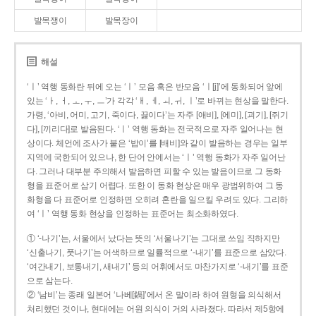
발목쟁이
발목장이
해설
‘ㅣ’ 역행 동화란 뒤에 오는 ‘ㅣ’ 모음 혹은 반모음 ‘ㅣ[j]’에 동화되어 앞에
있는 ‘ㅏ, ㅓ, ㅗ, ㅜ, ㅡ’가 각각 ‘ㅐ, ㅔ, ㅚ, ㅟ, ㅣ’로 바뀌는 현상을 말한다.
가령, ‘아비, 어미, 고기, 죽이다, 끓이다’는 자주 [애비], [에미], [괴기], [쥐기
다], [끼리다]로 발음된다. ‘ㅣ’ 역행 동화는 전국적으로 자주 일어나는 현
상이다. 체언에 조사가 붙은 ‘밥이’를 [배비]와 같이 발음하는 경우는 일부
지역에 국한되어 있으나, 한 단어 안에서는 ‘ㅣ’ 역행 동화가 자주 일어난
다. 그러나 대부분 주의해서 발음하면 피할 수 있는 발음이므로 그 동화
형을 표준어로 삼기 어렵다. 또한 이 동화 현상은 매우 광범위하여 그 동
화형을 다 표준어로 인정하면 오히려 혼란을 일으킬 우려도 있다. 그리하
여 ‘ㅣ’ 역행 동화 현상을 인정하는 표준어는 최소화하였다.
① ‘-나기’는, 서울에서 났다는 뜻의 ‘서울나기’는 그대로 쓰임 직하지만
‘신출나기, 풋나기’는 어색하므로 일률적으로 ‘-내기’를 표준으로 삼았다.
‘여간내기, 보통내기, 새내기’ 등의 어휘에서도 마찬가지로 ‘-내기’를 표준
으로 삼는다.
② ‘남비’는 종래 일본어 ‘나베[鍋]’에서 온 말이라 하여 원형을 의식해서
처리했던 것이나, 현대에는 어원 의식이 거의 사라졌다. 따라서 제5항에