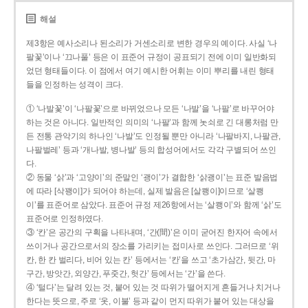
해설
제3항은 예사소리나 된소리가 거센소리로 변한 경우의 예이다. 사실 ‘나
팔꽃’이나 ‘끄나풀’ 등은 이 표준어 규정이 공표되기 전에 이미 일반화되
었던 형태들이다. 이 점에서 여기 예시한 어휘는 이미 뿌리를 내린 형태
들을 인정하는 성격이 크다.
① ‘나발꽃’이 ‘나팔꽃’으로 바뀌었으나 모든 ‘나발’을 ‘나팔’로 바꾸어야
하는 것은 아니다. 일반적인 의미의 ‘나팔’과 함께 놋쇠로 긴 대롱처럼 만
든 전통 관악기의 하나인 ‘나발’도 인정될 뿐만 아니라 ‘나팔바지, 나팔관,
나팔벌레’ 등과 ‘개나발, 병나발’ 등의 합성어에서도 각각 구별되어 쓰인
다.
② 동물 ‘삵’과 ‘고양이’의 준말인 ‘괭이’가 결합한 ‘삵괭이’는 표준 발음법
에 따라 [삭꽹이]가 되어야 하는데, 실제 발음은 [살쾡이]이므로 ‘살쾡
이’를 표준어로 삼았다. 표준어 규정 제26항에서는 ‘살쾡이’와 함께 ‘삵’도
표준어로 인정하였다.
③ ‘칸’은 공간의 구획을 나타내며, ‘간(間)’은 이미 굳어진 한자어 속에서
쓰이거나 공간으로서의 장소를 가리키는 접미사로 쓰인다. 그러므로 ‘위
칸, 한 칸 벌리다, 비어 있는 칸’ 등에서는 ‘칸’을 쓰고 ‘초가삼간, 뒷간, 마
구간, 방앗간, 외양간, 푸줏간, 헛간’ 등에서는 ‘간’을 쓴다.
④ ‘털다’는 달려 있는 것, 붙어 있는 것 따위가 떨어지게 흔들거나 치거나
한다는 뜻으로, 주로 ‘옷, 이불’ 등과 같이 먼지 따위가 붙어 있는 대상을