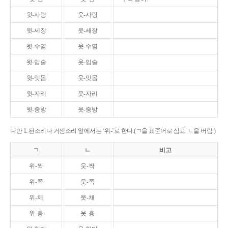
윗-사랑
웃-사랑
윗-세장
웃-세장
윗-수염
웃-수염
윗-입술
웃-입술
윗-잇몸
웃-잇몸
윗-자리
웃-자리
윗-중방
웃-중방
다만 1. 된소리나 거센소리 앞에서는 ‘위-’로 한다.(ㄱ을 표준어로 삼고, ㄴ을 버림.)
ㄱ
ㄴ
비고
위-짝
웃-짝
위-쪽
웃-쪽
위-채
웃-채
위-층
웃-층