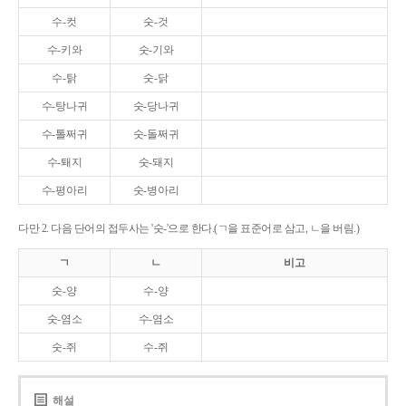
수-컷
숫-것
수-키와
숫-기와
수-탉
숫-닭
수-탕나귀
숫-당나귀
수-톨쩌귀
숫-돌쩌귀
수-퇘지
숫-돼지
수-평아리
숫-병아리
다만 2. 다음 단어의 접두사는 '숫-'으로 한다.(ㄱ을 표준어로 삼고, ㄴ을 버림.)
ㄱ
ㄴ
비고
숫-양
수-양
숫-염소
수-염소
숫-쥐
수-쥐
해설