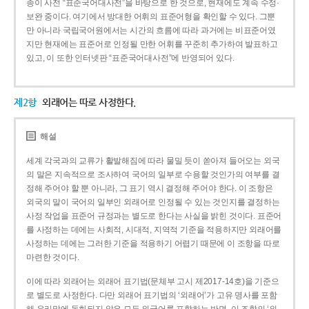
종이 사전 “표준국어대사전”을 바탕으로 한 것으로, 현재에도 계속 수정·
보완 중이다. 여기에서 방대한 어휘의 표준어형을 확인할 수 있다. 그뿐
만 아니라 국립국어원에서는 시간의 흐름에 따라 과거에는 비표준어였
지만 현재에는 표준어로 인정될 만한 어휘를 꾸준히 추가하여 발표하고
있고, 이 또한 인터넷판 “표준국어대사전”에 반영되어 있다.
제2항
외래어는 따로 사정한다.
해설
세계 각국과의 교류가 활발해짐에 따라 물밀 듯이 쏟아져 들어오는 외국
의 말은 지속적으로 조사하여 국어의 일부로 수용할 것인가의 여부를 결
정해 주어야 할 뿐 아니라, 그 표기 역시 결정해 주어야 한다. 이 조항은
외국의 말이 국어의 일부인 외래어로 인정될 수 있는 것인지를 결정하는
사정 작업을 표준어 규정과는 별도로 한다는 사실을 밝힌 것이다. 표준어
를 사정하는 데에는 사회적, 시대적, 지역적 기준을 적용하지만 외래어를
사정하는 데에는 그러한 기준을 적용하기 어렵기 때문에 이 조항을 따로
마련한 것이다.
이에 따라 외래어는 외래어 표기법(문체부 고시 제2017-14호)을 기준으
로 별도로 사정한다. 다만 외래어 표기법의 ‘외래어’가 고유 명사를 포함