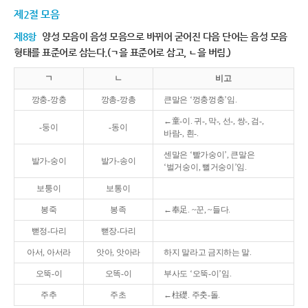
제2절 모음
제8항
양성 모음이 음성 모음으로 바뀌어 굳어진 다음 단어는 음성 모음
형태를 표준어로 삼는다.(ㄱ을 표준어로 삼고, ㄴ을 버림.)
ㄱ
ㄴ
비고
깡충-깡충
깡총-깡총
큰말은 ‘껑충껑충’임.
←童-이. 귀-, 막-, 선-, 쌍-, 검-,
-둥이
-동이
바람-, 흰-.
센말은 ‘빨가숭이’, 큰말은
발가-숭이
발가-송이
‘벌거숭이, 뻘거숭이’임.
보퉁이
보통이
봉죽
봉족
←奉足. ~꾼, ~들다.
뻗정-다리
뻗장-다리
아서, 아서라
앗아, 앗아라
하지 말라고 금지하는 말.
오뚝-이
오똑-이
부사도 ‘오뚝-이’임.
주추
주초
←柱礎. 주춧-돌.