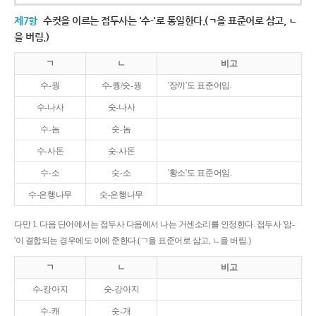
제7항
수컷을 이르는 접두사는 '수-'로 통일한다.(ㄱ을 표준어로 삼고, ㄴ
을 버림.)
ㄱ
ㄴ
비고
수-꿩
수-퀑/숫-꿩
'장끼'도 표준어임.
수-나사
숫-나사
수-놈
숫-놈
수-사돈
숫-사돈
수-소
숫-소
'황소'도 표준어임.
수-은행나무
숫-은행나무
다만 1. 다음 단어에서는 접두사 다음에서 나는 거센소리를 인정한다. 접두사 '암-
'이 결합되는 경우에도 이에 준한다.(ㄱ을 표준어로 삼고, ㄴ을 버림.)
ㄱ
ㄴ
비고
수-캉아지
숫-강아지
수-캐
숫-개