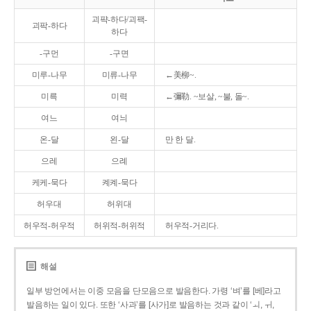
괴퍅-하다/괴팩-
괴팍-하다
하다
-구먼
-구면
미루-나무
미류-나무
←美柳~.
미륵
미력
←彌勒. ~보살, ~불, 돌~.
여느
여늬
온-달
왼-달
만 한 달.
으레
으례
케케-묵다
켸켸-묵다
허우대
허위대
허우적-허우적
허위적-허위적
허우적-거리다.
해설
일부 방언에서는 이중 모음을 단모음으로 발음한다. 가령 ‘벼’를 [베]라고
발음하는 일이 있다. 또한 ‘사과’를 [사가]로 발음하는 것과 같이 ‘ㅚ, ㅟ,