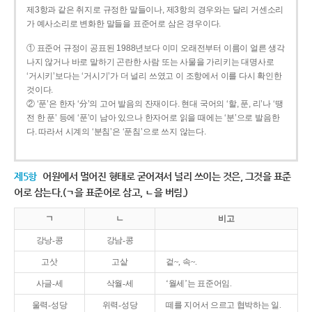
제3항과 같은 취지로 규정한 말들이나, 제3항의 경우와는 달리 거센소리
가 예사소리로 변화한 말들을 표준어로 삼은 경우이다.
① 표준어 규정이 공표된 1988년보다 이미 오래전부터 이름이 얼른 생각
나지 않거나 바로 말하기 곤란한 사람 또는 사물을 가리키는 대명사로
‘거시키’보다는 ‘거시기’가 더 널리 쓰였고 이 조항에서 이를 다시 확인한
것이다.
② ‘푼’은 한자 ‘分’의 고어 발음의 잔재이다. 현대 국어의 ‘할, 푼, 리’나 ‘땡
전 한 푼’ 등에 ‘푼’이 남아 있으나 한자어로 읽을 때에는 ‘분’으로 발음한
다. 따라서 시계의 ‘분침’은 ‘푼침’으로 쓰지 않는다.
제5항
어원에서 멀어진 형태로 굳어져서 널리 쓰이는 것은, 그것을 표준
어로 삼는다.(ㄱ을 표준어로 삼고, ㄴ을 버림.)
ㄱ
ㄴ
비고
강낭-콩
강남-콩
고삿
고샅
겉~, 속~.
사글-세
삭월-세
‘월세’는 표준어임.
울력-성당
위력-성당
떼를 지어서 으르고 협박하는 일.