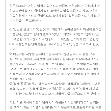
학문적으로는 어원이 밝혀져 있더라도 언중의 어원 의식이 약해져서 어
원으로부터 멀어진 형태가 널리 쓰이면 그 말을 표준어로 삼고, 어원에
충실한 형태이더라도 현실적으로 쓰이지 않는 말은 표준어로 삼지 않겠
다는 것을 다룬 조항이다.
① ‘강낭콩’은 중국의 ‘강남(江南)’ 지방에서 들여온 콩이기 때문에 붙여진
이름인데, ‘강남’의 형태가 변하여 ‘강낭’이 되었다. 제9항의 ‘남비’가 ‘냄
비’로 변한 것과 마찬가지로 언중이 이미 어원을 인식하지 않고 변한 형
태대로 발음하는 언어 현실을 그대로 반영하여 ‘강낭콩’으로 쓰게 한 것
이다.
② 예전에는 ‘지붕을 일 때에 쓰는 새끼’와 ‘좁은 골목이나 길’을 모두 ‘고
샅’으로 써 왔는데, 앞의 뜻의 말에 대해 어원 의식이 희박해져서 조사가
붙은 형태가 [고사시/고사슬] 등으로 발음되고 있으므로 앞의 뜻의 말을
‘고삿’으로 정한 것이다. ‘속고삿’은 초가지붕을 일 때 이엉을 얹기 전에
지붕 위에 건너질러 잡아매는 새끼이고, ‘겉고삿’은 이엉을 얹은 위에 걸
쳐 매는 새끼이다.
③ ‘월세(月貰)’와 뜻이 같은 말로서 과거에는 ‘삭월세’와 ‘사글세’가 모두
쓰였다. 그러나 ‘삭월세’를 한자어 ‘朔月貰’로 보는 것은 ‘사글세’의 음을
단순히 한자로 흉내 낸 것으로 보아 ‘사글세’만을 표준으로 삼은 것이다.
다만, 어원 의식이 여전히 남아 있어 어원을 의식한 형태가 쓰이는 것들
은 그 짝이 되는 비어원적인 형태보다 더 우선적으로 표준어 자격을 주도