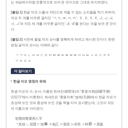
는 속담에서처럼 전통적으로 쓰여 온 것이므로 그대로 유지하였다.
[붙임 1]
한글 자모 스물넉 자만으로 적을 수 없는 소리들을 적기 위하여,
자모 두 개를 어우른 글자인 ‘ㄲ, ㄸ, ㅃ, ㅆ, ㅉ’, ‘ㅐ, ㅒ, ㅔ, ㅖ, ㅘ, ㅚ, ㅝ,
ㅟ, ㅢ’와 자모 세 개를 어우른 글자인 ‘ㅙ, ㅞ’를 쓴다는 것을 보여 준 것이
다.
[붙임 2]
사전에 올릴 적의 순서를 명확하게 하려고 제시한 것이다. 한편
받침 글자의 순서는 아래와 같다.
ㄱ ㄲ ㄳ ㄴ ㄵ ㄶ ㄷ ㄹ ㄺ ㄻ ㄼ ㄽ ㄾ ㄿ ㅀ ㅁ ㅂ ㅄ ㅅ ㅆ ㅇ ㅈ ㅊ
ㅋ ㅌ ㅍ ㅎ
더 알아보기
한글 자모 명칭의 유래
한글 자모의 수, 순서, 이름은 최세진(崔世珍)의 “훈몽자회(訓蒙字會)
(1527)”에서 비롯한다. 최세진은 “훈몽자회” 범례(凡例)에서 한글 자모가
초성에 쓰인 것과 종성에 쓰인 것을 짝을 지어 표시했는데, 그것이 자모
의 이름으로 이어졌다.
初聲終聲通用八字
ㄱ其役 ㄴ尼隱 ㄷ池
ㄹ梨乙 ㅁ眉音 ㅂ非邑 ㅅ時
ㆁ異凝