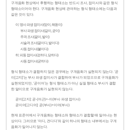
구개음화 현상에서 후행하는 형태소는 반드시 조사, 접미사와 같은 형식
형태소이어야 한다. 구개음화 현상에 관여하는 형식 형태소에는 다음과
같은 것이 있다.
이: 명사 파생 접미사(맏이, 해돋이)
부사 파생 접미사(같이, 굳이)
주격 조사(끝이, 밭이)
서술격 조사(끝이다, 밭이다)
사동 접미사(붙이다)
히: 피동 접미사(걷히다, 닫히다)
사동 접미사(굳히다)
형식 형태소가 결합하지 않은 경우에는 구개음화가 실현되지 않는다. ‘곧
이[고지]’는 부사 파생 접미사가 결합하여 부사가 되었으므로 구개음화가
실현되었지만, ‘곧이어’는 형식 형태소가 아닌 실질 형태소 부사가 결합
한 말이므로 구개음화가 실현되지 않는다.
곧이[고지]: 곧-­(어근)+­-이(부사 파생 접미사)
곧이어[고디어]: 곧(부사)+이어(부사)
현재 표준어에서 구개음화는 형태소와 형태소가 결합할 때 일어나는 현
상이다. 그러므로 ‘마디, 견디다’와 같이 하나의 형태소 내부에서는 구개
음화가 일어나지 않는다.