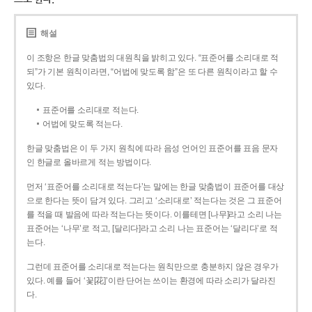
해설
이 조항은 한글 맞춤법의 대원칙을 밝히고 있다. “표준어를 소리대로 적
되”가 기본 원칙이라면, “어법에 맞도록 함”은 또 다른 원칙이라고 할 수
있다.
표준어를 소리대로 적는다.
어법에 맞도록 적는다.
한글 맞춤법은 이 두 가지 원칙에 따라 음성 언어인 표준어를 표음 문자
인 한글로 올바르게 적는 방법이다.
먼저 ‘표준어를 소리대로 적는다’는 말에는 한글 맞춤법이 표준어를 대상
으로 한다는 뜻이 담겨 있다. 그리고 ‘소리대로’ 적는다는 것은 그 표준어
를 적을 때 발음에 따라 적는다는 뜻이다. 이를테면 [나무]라고 소리 나는
표준어는 ‘나무’로 적고, [달리다]라고 소리 나는 표준어는 ‘달리다’로 적
는다.
그런데 표준어를 소리대로 적는다는 원칙만으로 충분하지 않은 경우가
있다. 예를 들어 ‘꽃[花]’이란 단어는 쓰이는 환경에 따라 소리가 달라진
다.