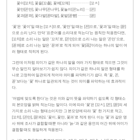
……………
꽃이[꼬치], 꽃을[꼬츨], 꽃에[꼬체]
[꼬ㅊ]
…
꽃만[꼰만], 꽃나무[꼰나무], 꽃놀이[꼰노리]
[꼰]
………
꽃과[꼳꽈], 꽃다발[꼳따발], 꽃밭[꼳빧]
[꼳]
‘꽃’은 ‘꽃이’일 때는 [꼬ㅊ]으로, ‘꽃만’일 때는 [꼰]으로, ‘꽃과’일 때는 [꼳]
으로 소리 난다. 만약 ‘표준어를 소리대로 적는다’는 원칙만 적용한다면,
[꼬치]로 소리 나는 말은 ‘꼬치’로, [꼰만]으로 소리 나는 말은 ‘꼰만’으로,
[꼳꽈]로 소리 나는 말은 ‘꼳꽈’로 적게 되어 ‘꽃[花]’이라는 하나의 말이 여
러 형태로 적히게 된다.
그런데 이처럼 의미가 같은 하나의 말을 여러 가지 형태로 적으면 그것이
무슨 말인지 알아보기가 쉽지 않다. 의미가 같은 하나의 말은 형태를 하
나로 고정하여 일관되게 적어야 의미를 파악하기가 쉽다. 즉 ‘꽃, 꼰,
꼳’보다는 ‘꽃’ 하나로 일관되게 적는 것이 의미를 파악하는 데 효과적이
다.
‘어법에 맞도록 한다’는 것은 이와 같이 뜻을 파악하기 쉽도록 각 형태소
의 본모양을 밝혀 적는다는 말이다. 이에 따라 ‘꽃’은 [꼬ㅊ], [꼰], [꼳]의 세
가지로 소리 나는 형태소이지만 그 본모양에 따라 ‘꽃’ 한 가지로 적고,
[꼬치], [꼰만], [꼳꽈]도 ‘꽃이, 꽃만, 꽃과’로 적게 된다. 이는 ‘꽃’과 같은 명
사 뒤에 조사가 결합할 때뿐 아니라 ‘늙-’과 같은 용언의 어간 뒤에 어미가
결합할 때도 동일하게 적용된다.