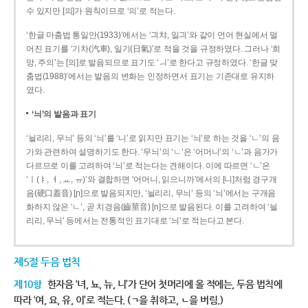
수 있지만 [의]가 원칙이므로 ‘의’로 적는다.
‘한글 마춤법 통일안(1933)’에서는 ‘긔챠, 일긔’와 같이 언어 현실에서 멀
어진 표기를 ‘기차(汽車), 일기(日氣)’로 적을 것을 규정하였다. 그러나 ‘희
망, 주의’는 [의]로 발음되므로 표기도 ‘ㅢ’로 한다고 규정하였다. ‘한글 맞
춤법(1988)’에서는 발음의 변화는 인정하면서 표기는 기존대로 유지하
였다.
‘늬’의 발음과 표기
‘늴리리, 무늬’ 등의 ‘늬’를 ‘니’로 읽지만 표기는 ‘늬’로 하는 것을 ‘ㄴ’의 음
가와 관련하여 설명하기도 한다. ‘무늬’의 ‘ㄴ’은 ‘어머니’의 ‘ㄴ’과 음가가
다르므로 이를 고려하여 ‘늬’로 적는다는 견해이다. 이에 따르면 ‘ㄴ’은
‘ㅣ(ㅑ, ㅕ, ㅛ, ㅠ)’와 결합하면 ‘어머니, 읽으니까’에서의 [니]처럼 경구개
음(硬口蓋音) [ɲ]으로 발음되지만, ‘늴리리, 무늬’ 등의 ‘늬’에서는 구개음
화하지 않은 ‘ㄴ’, 곧 치경음(齒莖音) [n]으로 발음된다. 이를 고려하여 ‘늴
리리, 무늬’ 등에서는 전통적인 표기대로 ‘늬’로 적는다고 본다.
제5절 두음 법칙
제10항
한자음 ‘녀, 뇨, 뉴, 니’가 단어 첫머리에 올 적에는, 두음 법칙에
따라 ‘여, 요, 유, 이’로 적는다. (ㄱ을 취하고, ㄴ을 버림.)