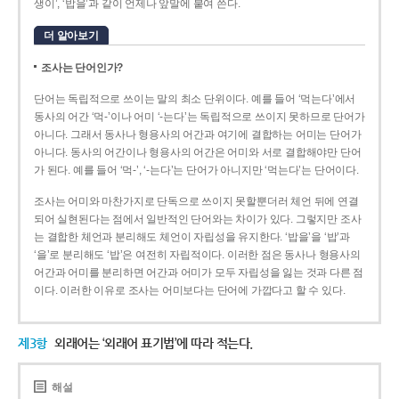
생이’, ‘밥을’과 같이 언제나 앞말에 붙여 쓴다.
더 알아보기
조사는 단어인가?
단어는 독립적으로 쓰이는 말의 최소 단위이다. 예를 들어 ‘먹는다’에서
동사의 어간 ‘먹-­’이나 어미 ‘­-는다’는 독립적으로 쓰이지 못하므로 단어가
아니다. 그래서 동사나 형용사의 어간과 여기에 결합하는 어미는 단어가
아니다. 동사의 어간이나 형용사의 어간은 어미와 서로 결합해야만 단어
가 된다. 예를 들어 ‘먹-’, ‘-는다’는 단어가 아니지만 ‘먹는다’는 단어이다.
조사는 어미와 마찬가지로 단독으로 쓰이지 못할뿐더러 체언 뒤에 연결
되어 실현된다는 점에서 일반적인 단어와는 차이가 있다. 그렇지만 조사
는 결합한 체언과 분리해도 체언이 자립성을 유지한다. ‘밥을’을 ‘밥’과
‘을’로 분리해도 ‘밥’은 여전히 자립적이다. 이러한 점은 동사나 형용사의
어간과 어미를 분리하면 어간과 어미가 모두 자립성을 잃는 것과 다른 점
이다. 이러한 이유로 조사는 어미보다는 단어에 가깝다고 할 수 있다.
제3항
외래어는 ‘외래어 표기법’에 따라 적는다.
해설