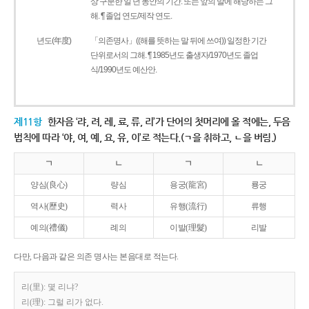
상 구분한 일 년 동안의 기간. 또는 앞의 말에 해당하는 그
해. ¶ 졸업 연도/제작 연도.
년도(年度)
「의존명사」((해를 뜻하는 말 뒤에 쓰여)) 일정한 기간
단위로서의 그해. ¶ 1985년도 출생자/1970년도 졸업
식/1990년도 예산안.
제11항
한자음 ‘랴, 려, 례, 료, 류, 리’가 단어의 첫머리에 올 적에는, 두음
법칙에 따라 ‘야, 여, 예, 요, 유, 이’로 적는다.(ㄱ을 취하고, ㄴ을 버림.)
ㄱ
ㄴ
ㄱ
ㄴ
양심(良心)
량심
용궁(龍宮)
룡궁
역사(歷史)
력사
유행(流行)
류행
예의(禮儀)
례의
이발(理髮)
리발
다만, 다음과 같은 의존 명사는 본음대로 적는다.
리(里): 몇 리냐?
리(理): 그럴 리가 없다.