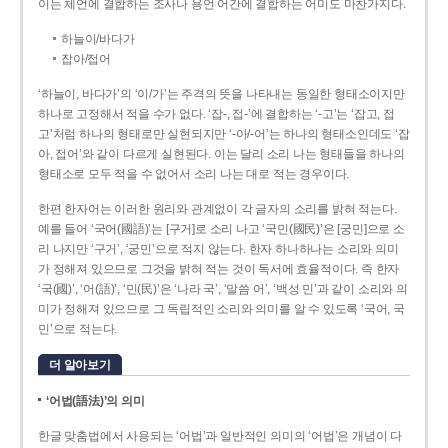
이는 체언에 결합하는 조사나 용언 어간에 결합하는 어미도 마찬가지다.
하늘이/바다가
잡아/접어
‘하늘이, 바다가’의 ‘이/가’는 주격의 뜻을 나타내는 동일한 형태소이지만
하나로 고정해서 적을 수가 없다. ‘잡-, 접-’에 결합하는 ‘-고’는 ‘잡고, 접
고’처럼 하나의 형태로만 실현되지만 ‘-아/-어’는 하나의 형태소인데도 ‘잡
아, 접어’와 같이 다르게 실현된다. 이는 달리 소리 나는 형태들을 하나의
형태소로 모두 적을 수 없어서 소리 나는 대로 적는 경우이다.
한편 한자어는 이러한 원리와 관계없이 각 글자의 소리를 밝혀 적는다.
예를 들어 ‘국어(國語)’는 [구거]로 소리 나고 ‘국민(國民)’은 [궁민]으로 소
리 나지만 ‘구거’, ‘궁민’으로 적지 않는다. 한자 하나하나는 소리와 의미
가 정해져 있으므로 그것을 밝혀 적는 것이 독서에 효율적이다. 즉 한자
‘국(國)’, ‘어(語)’, ‘민(民)’은 ‘나라 국’, ‘말씀 어’, ‘백성 민’과 같이 소리와 의
미가 정해져 있으므로 그 독립적인 소리와 의미를 알 수 있도록 ‘국어, 국
민’으로 적는다.
더 알아보기
‘어법(語法)’의 의미
한글 맞춤법에서 사용되는 ‘어법’과 일반적인 의미의 ‘어법’은 개념이 다