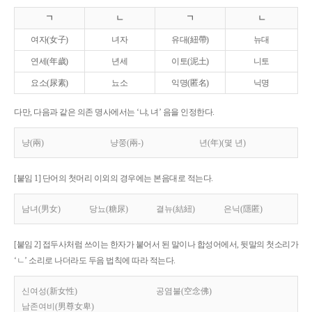
ㄱ
ㄴ
ㄱ
ㄴ
여자(女子)
녀자
유대(紐帶)
뉴대
연세(年歲)
년세
이토(泥土)
니토
요소(尿素)
뇨소
익명(匿名)
닉명
다만, 다음과 같은 의존 명사에서는 ‘냐, 녀’ 음을 인정한다.
냥(兩)
냥쭝(兩-)
년(年)(몇 년)
[붙임 1] 단어의 첫머리 이외의 경우에는 본음대로 적는다.
남녀(男女)
당뇨(糖尿)
결뉴(結紐)
은닉(隱匿)
[붙임 2] 접두사처럼 쓰이는 한자가 붙어서 된 말이나 합성어에서, 뒷말의 첫소리가
‘ㄴ’ 소리로 나더라도 두음 법칙에 따라 적는다.
신여성(新女性)
공염불(空念佛)
남존여비(男尊女卑)