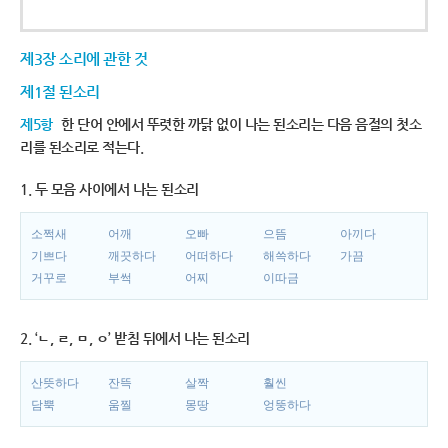
제3장 소리에 관한 것
제1절 된소리
제5항
한 단어 안에서 뚜렷한 까닭 없이 나는 된소리는 다음 음절의 첫소
리를 된소리로 적는다.
1. 두 모음 사이에서 나는 된소리
소쩍새
어깨
오빠
으뜸
아끼다
기쁘다
깨끗하다
어떠하다
해쓱하다
가끔
거꾸로
부썩
어찌
이따금
2. ‘ㄴ, ㄹ, ㅁ, ㅇ’ 받침 뒤에서 나는 된소리
산뜻하다
잔뜩
살짝
훨씬
담뿍
움찔
몽땅
엉뚱하다