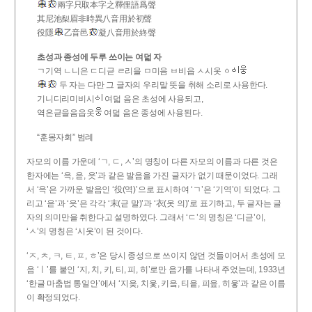
兩字只取本字之釋俚語爲聲
其尼池梨眉非時異八音用於初聲
役隱
乙音邑
凝八音用於終聲
초성과 종성에 두루 쓰이는 여덟 자
ㄱ기역 ㄴ니은 ㄷ디귿 ㄹ리을 ㅁ미음 ㅂ비읍 ㅅ시옷 ㆁ
두 자는 다만 그 글자의 우리말 뜻을 취해 소리로 사용한다.
기니디리미비시
여덟 음은 초성에 사용되고,
역은귿을음읍옷
여덟 음은 종성에 사용된다.
“훈몽자회” 범례
자모의 이름 가운데 ‘ㄱ, ㄷ, ㅅ’의 명칭이 다른 자모의 이름과 다른 것은
한자에는 ‘윽, 읃, 읏’과 같은 발음을 가진 글자가 없기 때문이었다. 그래
서 ‘윽’은 가까운 발음인 ‘役(역)’으로 표시하여 ‘ㄱ’은 ‘기역’이 되었다. 그
리고 ‘읃’과 ‘읏’은 각각 ‘末(귿 말)’과 ‘衣(옷 의)’로 표기하고, 두 글자는 글
자의 의미만을 취한다고 설명하였다. 그래서 ‘ㄷ’의 명칭은 ‘디귿’이,
‘ㅅ’의 명칭은 ‘시옷’이 된 것이다.
‘ㅈ, ㅊ, ㅋ, ㅌ, ㅍ, ㅎ’은 당시 종성으로 쓰이지 않던 것들이어서 초성에 모
음 ‘ㅣ’를 붙인 ‘지, 치, 키, 티, 피, 히’로만 음가를 나타내 주었는데, 1933년
‘한글 마춤법 통일안’에서 ‘지읒, 치읓, 키읔, 티읕, 피읖, 히읗’과 같은 이름
이 확정되었다.