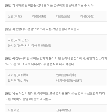
[붙임 2] 외자로 된 이름을 성에 붙여 쓸 경우에도 본음대로 적을 수 있다.
신립(申砬)
최린(崔麟)
채륜(蔡倫)
하륜(河崙)
[붙임 3] 준말에서 본음으로 소리 나는 것은 본음대로 적는다.
국련(국제 연합)
한시련(한국 시각 장애인 연합회)
[붙임 4] 접두사처럼 쓰이는 한자가 붙어서 된 말이나 합성어에서, 뒷말의 첫소리가
‘ㄴ’ 또는 ‘ㄹ’ 소리로 나더라도 두음 법칙에 따라 적는다.
역이용(逆利用)
연이율(年利率)
열역학(熱力學)
해외여행(海外旅行)
[붙임 5] 둘 이상의 단어로 이루어진 고유 명사를 붙여 쓰는 경우나 십진법에 따라
쓰는 수(數)도 붙임 4에 준하여 적는다.
서울여관
신흥이발관