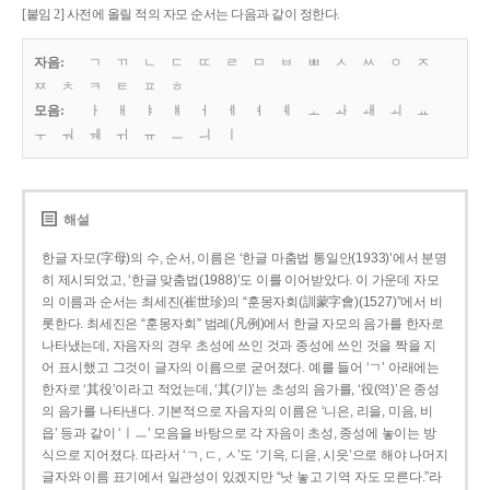
[붙임 2] 사전에 올릴 적의 자모 순서는 다음과 같이 정한다.
자음:
ㄱ
ㄲ
ㄴ
ㄷ
ㄸ
ㄹ
ㅁ
ㅂ
ㅃ
ㅅ
ㅆ
ㅇ
ㅈ
ㅉ
ㅊ
ㅋ
ㅌ
ㅍ
ㅎ
모음:
ㅏ
ㅐ
ㅑ
ㅒ
ㅓ
ㅔ
ㅕ
ㅖ
ㅗ
ㅘ
ㅙ
ㅚ
ㅛ
ㅜ
ㅝ
ㅞ
ㅟ
ㅠ
ㅡ
ㅢ
ㅣ
해설
한글 자모(字母)의 수, 순서, 이름은 ‘한글 마춤법 통일안(1933)’에서 분명
히 제시되었고, ‘한글 맞춤법(1988)’도 이를 이어받았다. 이 가운데 자모
의 이름과 순서는 최세진(崔世珍)의 “훈몽자회(訓蒙字會)(1527)”에서 비
롯한다. 최세진은 “훈몽자회” 범례(凡例)에서 한글 자모의 음가를 한자로
나타냈는데, 자음자의 경우 초성에 쓰인 것과 종성에 쓰인 것을 짝을 지
어 표시했고 그것이 글자의 이름으로 굳어졌다. 예를 들어 ‘ㄱ’ 아래에는
한자로 ‘其役’이라고 적었는데, ‘其(기)’는 초성의 음가를, ‘役(역)’은 종성
의 음가를 나타낸다. 기본적으로 자음자의 이름은 ‘니은, 리을, 미음, 비
읍’ 등과 같이 ‘ㅣㅡ’ 모음을 바탕으로 각 자음이 초성, 종성에 놓이는 방
식으로 지어졌다. 따라서 ‘ㄱ, ㄷ, ㅅ’도 ‘기윽, 디읃, 시읏’으로 해야 나머지
글자와 이름 표기에서 일관성이 있겠지만 “낫 놓고 기역 자도 모른다.”라