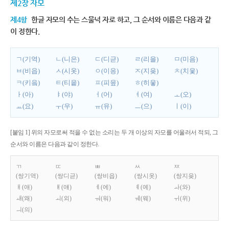
제2장 자모
제4항
한글 자모의 수는 스물넉 자로 하고, 그 순서와 이름은 다음과 같
이 정한다.
ㄱ(기역)
ㄴ(니은)
ㄷ(디귿)
ㄹ(리을)
ㅁ(미음)
ㅂ(비읍)
ㅅ(시옷)
ㅇ(이응)
ㅈ(지읒)
ㅊ(치읓)
ㅋ(키읔)
ㅌ(티읕)
ㅍ(피읖)
ㅎ(히읗)
ㅏ(아)
ㅑ(야)
ㅓ(어)
ㅕ(여)
ㅗ(오)
ㅛ(요)
ㅜ(우)
ㅠ(유)
ㅡ(으)
ㅣ(이)
[붙임 1] 위의 자모로써 적을 수 없는 소리는 두 개 이상의 자모를 어울러서 적되, 그
순서와 이름은 다음과 같이 정한다.
ㄲ
ㄸ
ㅃ
ㅆ
ㅉ
(쌍기역)
(쌍디귿)
(쌍비읍)
(쌍시옷)
(쌍지읒)
ㅐ(애)
ㅒ(얘)
ㅔ(에)
ㅖ(예)
ㅘ(와)
ㅙ(왜)
ㅚ(외)
ㅝ(워)
ㅞ(웨)
ㅟ(위)
ㅢ(의)