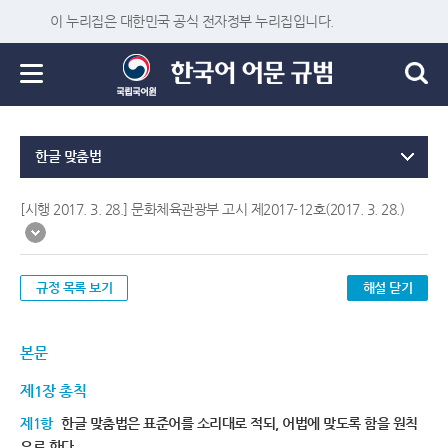
이 누리집은 대한민국 공식 전자정부 누리집입니다.
한글 맞춤법
[시행 2017. 3. 28.] 문화체육관광부 고시 제2017-12호(2017. 3. 28.)
규정 목록 보기
해설 닫기
본문
제1장 총칙
제1항
한글 맞춤법은 표준어를 소리대로 적되, 어법에 맞도록 함을 원칙
으로 한다.