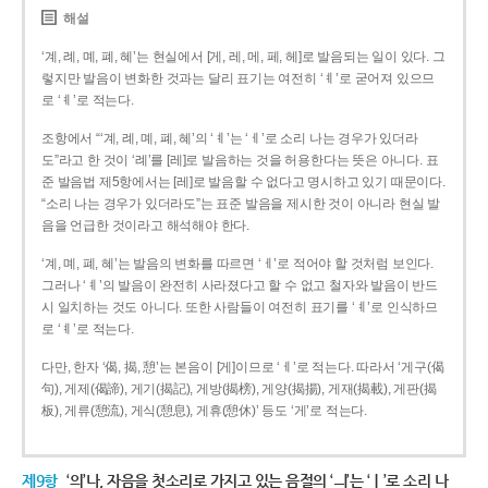
해설
‘계, 례, 몌, 폐, 혜’는 현실에서 [게, 레, 메, 페, 헤]로 발음되는 일이 있다. 그
렇지만 발음이 변화한 것과는 달리 표기는 여전히 ‘ㅖ’로 굳어져 있으므
로 ‘ㅖ’로 적는다.
조항에서 “‘계, 례, 몌, 폐, 혜’의 ‘ㅖ’는 ‘ㅔ’로 소리 나는 경우가 있더라
도”라고 한 것이 ‘례’를 [레]로 발음하는 것을 허용한다는 뜻은 아니다. 표
준 발음법 제5항에서는 [레]로 발음할 수 없다고 명시하고 있기 때문이다.
“소리 나는 경우가 있더라도”는 표준 발음을 제시한 것이 아니라 현실 발
음을 언급한 것이라고 해석해야 한다.
‘계, 몌, 폐, 혜’는 발음의 변화를 따르면 ‘ㅔ’로 적어야 할 것처럼 보인다.
그러나 ‘ㅖ’의 발음이 완전히 사라졌다고 할 수 없고 철자와 발음이 반드
시 일치하는 것도 아니다. 또한 사람들이 여전히 표기를 ‘ㅖ’로 인식하므
로 ‘ㅖ’로 적는다.
다만, 한자 ‘偈, 揭, 憩’는 본음이 [게]이므로 ‘ㅔ’로 적는다. 따라서 ‘게구(偈
句), 게제(偈諦), 게기(揭記), 게방(揭榜), 게양(揭揚), 게재(揭載), 게판(揭
板), 게류(憩流), 게식(憩息), 게휴(憩休)’ 등도 ‘게’로 적는다.
제9항
‘의’나, 자음을 첫소리로 가지고 있는 음절의 ‘ㅢ’는 ‘ㅣ’로 소리 나