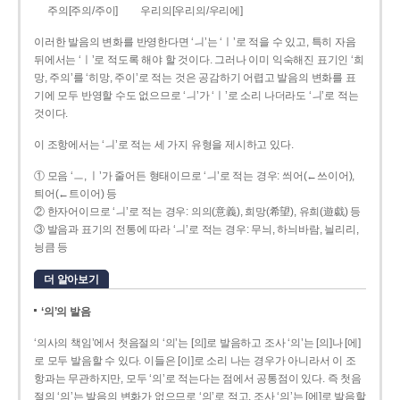
주의[주의/주이]
우리의[우리의/우리에]
이러한 발음의 변화를 반영한다면 ‘ㅢ’는 ‘ㅣ’로 적을 수 있고, 특히 자음
뒤에서는 ‘ㅣ’로 적도록 해야 할 것이다. 그러나 이미 익숙해진 표기인 ‘희
망, 주의’를 ‘히망, 주이’로 적는 것은 공감하기 어렵고 발음의 변화를 표
기에 모두 반영할 수도 없으므로 ‘ㅢ’가 ‘ㅣ’로 소리 나더라도 ‘ㅢ’로 적는
것이다.
이 조항에서는 ‘ㅢ’로 적는 세 가지 유형을 제시하고 있다.
① 모음 ‘ㅡ, ㅣ’가 줄어든 형태이므로 ‘ㅢ’로 적는 경우: 씌어(←쓰이어),
틔어(←트이어) 등
② 한자어이므로 ‘ㅢ’로 적는 경우: 의의(意義), 희망(希望), 유희(遊戱) 등
③ 발음과 표기의 전통에 따라 ‘ㅢ’로 적는 경우: 무늬, 하늬바람, 늴리리,
닁큼 등
더 알아보기
‘의’의 발음
‘의사의 책임’에서 첫음절의 ‘의’는 [의]로 발음하고 조사 ‘의’는 [의]나 [에]
로 모두 발음할 수 있다. 이들은 [이]로 소리 나는 경우가 아니라서 이 조
항과는 무관하지만, 모두 ‘의’로 적는다는 점에서 공통점이 있다. 즉 첫음
절의 ‘의’는 발음의 변화가 없으므로 ‘의’로 적고, 조사 ‘의’는 [에]로 발음할