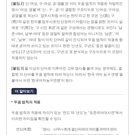
[붙임 2]
‘신-여성, 구-여성, 공-염불’은 이미 두음 법칙이 적용된 자립적인
명사 ‘여성, 염불’에 ‘신-, 구-, 공-’이 결합한 구조이므로 ‘신여성, 구여성,
공염불’로 적는다. ‘접두사처럼 쓰이는 한자’라고 한 것은 ‘신(新), 구
(舊)’와 같은 한자를 접두사로만 단정하기 어렵다는 점을 밝힌 것이다. 실
제로 ‘구(舊)’는 ‘구 시민 회관’과 같은 구성에서는 관형사로도 쓰인다. ‘남
존­-여비, 남부-­여대’ 등은 엄밀히 말하면 합성어는 아니지만, ‘남존’, ‘여
비’, ‘남부’, ‘여대’ 등이 마치 단어와 같이 인식되어 두음 법칙이 적용된 형
태로 굳어져 쓰이고 있는 것이다. 한편 ‘신년도, 구년도’ 등은 발음이 [신
년도], [구ː년도]이며 ‘신년­-도, 구년-­도’로 분석되는 구조이므로 이 규정이
적용되지 않는다.
[붙임 3]
둘 이상의 단어로 이루어진 고유 명사를 붙여 쓰는 경우에도, 결
합된 각 단어를 두음 법칙에 따라 적는다. 따라서 ‘한국 여자 농구 연맹’을
붙여서 쓰면 ‘한국여자농구연맹’이 된다.
더 알아보기
두음 법칙의 적용
두음 법칙의 적용에 차이가 있는 ‘연도’와 ‘년도’는 “표준국어대사전”에서
이러한 차이점을 확인할 수 있다.
연도(年度)
「명사」 사무나 회계 결산 따위의 처리를 위하여 편의