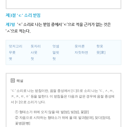
제3절 'ㄷ' 소리 받침
제7항
‘ㄷ’ 소리로 나는 받침 중에서 ‘ㄷ’으로 적을 근거가 없는 것은
‘ㅅ’으로 적는다.
덧저고리
돗자리
엇셈
웃어른
핫옷
무릇
사뭇
얼핏
자칫하면
뭇[衆]
옛
첫
헛
해설
‘ㄷ’ 소리로 나는 받침이란, 음절 종성에서 [ㄷ]으로 소리 나는 ‘ㄷ, ㅅ, ㅆ,
ㅈ, ㅊ, ㅌ, ㅎ’ 등을 말한다. 이 받침들은 다음과 같은 경우에 음절 종성에
서 [ㄷ]으로 소리가 난다.
① 형태소가 뒤에 오지 않을 때: 밭[받], 빚[빋], 꽃[꼳]
② 자음으로 시작하는 형태소가 뒤에 올 때: 밭과[받꽈], 젖다[젇따],
꽃병[꼳뼝]