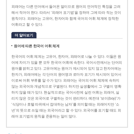
외래어는 다른 언어에서 들어온 말이므로 원어의 언어적인 특징을 고려
해서 적어야 한다. 따라서 ‘외래어 표기법’을 정하여 그에 따라 적는 것이
원칙이다. 외래어는 고유어, 한자어와 함께 국어의 어휘 체계에 정착한
어휘라고 할 수 있다.
더 알아보기
원어에 따른 한국어 어휘 체계
한국어의 어휘 체계는 고유어, 한자어, 외래어로 나눌 수 있다. 이들은 원
어에 차이가 있을 뿐 모두 한국어 어휘에 속한다. 국어사전에서는 단어의
원어를 밝히고 있다. 고유어에는 원어가 제시되어 있지 않고 한자어에는
한자가, 외래어에는 각 단어의 원어명과 로마자 표기가 제시되어 있어서
이로써 어휘 부류를 알 수가 있다. 외래어는 국어의 어휘 체계에 속하지
않는 외국어와 개념적으로 구별된다. 하지만 실생활에서 그 구별이 명확
하지 않을 때가 있다. 현실적으로는 국어사전에 실린 어휘는 외래어, 실
리지 않은 것은 외국어로 구별하는 것이 편리하다. 예컨대 ‘보이(boy)’가
‘식당이나 호텔 따위에서 접대하는 남자’를 의미할 때는 외래어지만 ‘소
년’의 뜻으로 쓰일 때는 외국어라고 할 수 있다. 외국어를 표기할 때도 외
래어 표기법의 원칙을 준용하는 일이 많다.