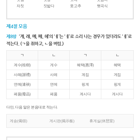
자칫
짓밟다
풋고추
햇곡식
제4절 모음
제8항
‘계, 례, 몌, 폐, 혜’의 ‘ㅖ’는 ‘ㅔ’로 소리 나는 경우가 있더라도 ‘ㅖ’로
적는다. (ㄱ을 취하고, ㄴ을 버림.)
ㄱ
ㄴ
ㄱ
ㄴ
계수(桂樹)
게수
혜택(惠澤)
헤택
사례(謝禮)
사레
계집
게집
연몌(連袂)
연메
핑계
핑게
폐품(廢品)
페품
계시다
게시다
다만, 다음 말은 본음대로 적는다.
게송(偈頌)
게시판(揭示板)
휴게실(休憩室)