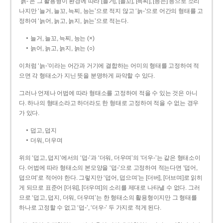
‘늙-’은 그 활용형이 환경에 따라 [늘거], [늘꼬], [늑찌], [능는] 등으로 소리
나지만 ‘늘거, 늘꼬, 늑찌, 능는’으로 적지 않고 ‘늙-’으로 어간의 형태를 고
정하여 ‘늙어, 늙고, 늙지, 늙는’으로 적는다.
늘거, 늘꼬, 늑찌, 능는 (×)
늙어, 늙고, 늙지, 늙는 (○)
이처럼 ‘늙-­’이라는 어간과 거기에 결합하는 어미의 형태를 고정하여 적
으면 각 형태소가 지닌 뜻을 분명하게 파악할 수 있다.
그러나 언제나 어법에 따라 형태소를 고정하여 적을 수 있는 것은 아니
다. 하나의 형태소라고 하더라도 한 형태로 고정하여 적을 수 없는 경우
가 있다.
덥고, 덥지
더워, 더우며
위의 ‘덥고, 덥지’에서의 ‘덥-­’과 ‘더워, 더우며’의 ‘더우-­’는 같은 형태소이
다. 어법에 따라 형태소의 본모양을 ‘덥-­’으로 고정하여 적는다면 ‘덥어,
덥으며’로 적어야 한다. 그렇지만 ‘덥어, 덥으며’는 [더버], [더브며]로 읽히
게 되므로 표준어 [더워], [더우며]의 소리를 제대로 나타낼 수 없다. 그러
므로 ‘덥고, 덥지, 더워, 더우며’는 한 형태소의 활용형이지만 그 형태를
하나로 고정할 수 없고 ‘덥-’, ‘더우-’ 두 가지로 적게 된다.