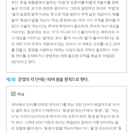
르다. 한글 맞춤법에서 말하는 ‘어법’은 표준어를 어떻게 적을지를 정해
놓은 것으로, 표기와 관련된 원리이다. 그런데 일반적인 의미의 ‘어법’은
‘말의 일정한 법칙’이라는 뜻으로 적용 범위가 무척 넓은 개념이다. 예를
들어 “동생이 밥을 먹는다.”라는 문장에서는 여러 가지 규칙을 찾아볼 수
있다. 서술어 ‘먹는다’는 주어와 목적어가 필요하며, 주어의 지시 대상을
가리키는 ‘동생’에는 조사 ‘가’가 아니라 ‘이’가 붙어야 하고, 목적어의 지
시 대상을 가리키는 ‘밥’에는 조사 ‘를’이 아니라 ‘을’이 붙어야 한다는 등
의 여러 가지 규칙이 적용되어 있는 것이다. 이 외에도 소리를 내고, 단어
를 만들고, 문장을 사용하는 데에는 수없이 많은 규칙이 필요하다. 이처
럼 언어를 조직하거나 운영하는 데에 필요한 규칙을 폭넓게 ‘어법(語
法)’이라고 한다.
제2항
문장의 각 단어는 띄어 씀을 원칙으로 한다.
해설
국어에서 단어를 단위로 띄어쓰기를 하는 것은 단어가 독립적으로 쓰이
는 말의 최소 단위이기 때문이다. ‘동생 밥 먹는다’에서 ‘동생’, ‘밥’, ‘먹는
다’는 각각이 단어이므로 띄어쓰기의 단위가 되어 ‘동생 밥 먹는다’로 띄
어 쓴다. 그런데 단어 가운데 조사는 독립성이 없어서 다른 단어와는 달
리 앞말에 붙여 쓴다. ‘동생이 밥을 먹는다’에서 ‘이’, ‘을’은 조사이므로 ‘동