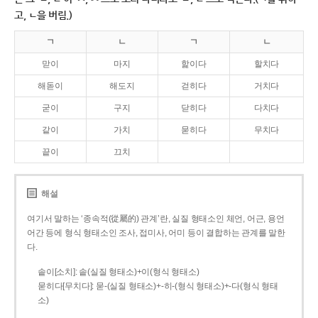
고, ㄴ을 버림.)
ㄱ
ㄴ
ㄱ
ㄴ
맏이
마지
핥이다
할치다
해돋이
해도지
걷히다
거치다
굳이
구지
닫히다
다치다
같이
가치
묻히다
무치다
끝이
끄치
해설
여기서 말하는 ‘종속적(從屬的) 관계’란, 실질 형태소인 체언, 어근, 용언
어간 등에 형식 형태소인 조사, 접미사, 어미 등이 결합하는 관계를 말한
다.
솥이[소치]: 솥(실질 형태소)+이(형식 형태소)
묻히다[무치다]: 묻­-(실질 형태소)+­-히­-(형식 형태소)+-다(형식 형태
소)