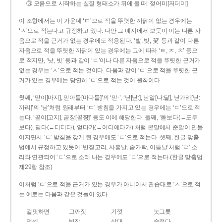
③ 모음으로 시작하는 실질 형태소가 뒤에 올 때: 젖어미[저더미]
이 조항에서는 이 가운데 ‘ㄷ’으로 적을 뚜렷한 까닭이 없는 경우에는
‘ㅅ’으로 적는다고 규정하고 있다. 다만 그 예시에서 보듯이 이는 다른 자
음으로 적을 근거가 없는 경우에도 적용된다. ‘밭, 빚, 꽃’ 등과 같이 다른
자음으로 적을 뚜렷한 까닭이 있는 경우에는 그에 따라 ‘ㅌ, ㅈ, ㅊ’ 등으
로 적지만, ‘낫, 빗’ 등과 같이 ‘ㄷ’이나 다른 자음으로 적을 뚜렷한 근거가
없는 경우는 ‘ㅅ’으로 적는 것이다. 다음과 같이 ‘ㄷ’으로 적을 뚜렷한 근
거가 있는 경우에는 당연히 ‘ㄷ’으로 적는 것이 원칙이다.
첫째, ‘맏이[마지], 맏아들[마다들]’의 ‘맏-’, ‘낟[낟ː], 낟알[나ː달], 낟가리[낟ː
까리]’의 ‘낟’처럼 원래부터 ‘ㄷ’ 받침을 가지고 있는 경우에는 ‘ㄷ’으로 적
는다. ‘곧이[고지], 곧장[곧짱]’ 등도 이에 해당한다. 둘째, ‘돋보다(←도두
보다), 딛다(←디디다), 얻다가(←어디에다가)’처럼 본말에서 준말이 만들
어지면서 ‘ㄷ’ 받침을 갖게 된 경우에도 ‘ㄷ’으로 적는다. 셋째, 한글 맞춤
법에서 규정하고 있듯이 ‘반짇고리, 사흗날, 숟가락, 이튿날’처럼 ‘ㄹ’ 소
리와 연관되어 ‘ㄷ’으로 소리 나는 경우에도 ‘ㄷ’으로 적는다.(한글 맞춤법
제29항 참조)
이처럼 ‘ㄷ’으로 적을 근거가 있는 경우가 아니어서 관습대로 ‘ㅅ’으로 적
는 예로는 다음과 같은 것들이 있다.
걸핏하면
그까짓
기껏
놋그릇
덧셈
빗장
삿대
숫접다