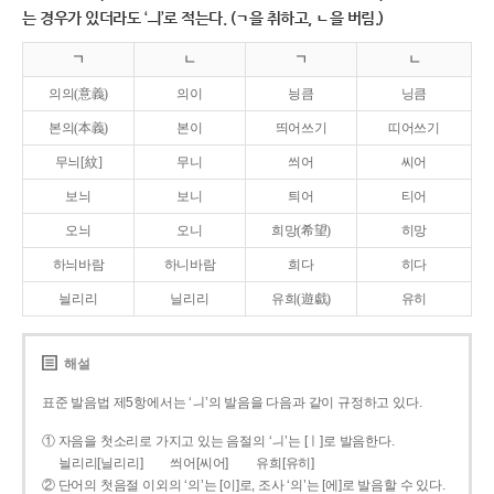
는 경우가 있더라도 ‘ㅢ’로 적는다. (ㄱ을 취하고, ㄴ을 버림.)
ㄱ
ㄴ
ㄱ
ㄴ
의의(意義)
의이
닁큼
닝큼
본의(本義)
본이
띄어쓰기
띠어쓰기
무늬[紋]
무니
씌어
씨어
보늬
보니
틔어
티어
오늬
오니
희망(希望)
히망
하늬바람
하니바람
희다
히다
늴리리
닐리리
유희(遊戱)
유히
해설
표준 발음법 제5항에서는 ‘ㅢ’의 발음을 다음과 같이 규정하고 있다.
① 자음을 첫소리로 가지고 있는 음절의 ‘ㅢ’는 [ㅣ]로 발음한다.
늴리리[닐리리]
씌어[씨어]
유희[유히]
② 단어의 첫음절 이외의 ‘의’는 [이]로, 조사 ‘의’는 [에]로 발음할 수 있다.