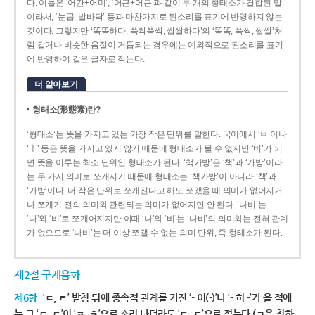
다. 이들은 ‘어간+어미’, ‘어근+어근’과 같이 두 개의 형태소가 결합된 말
이라서, ‘눈곱, 발바닥’ 등과 마찬가지로 된소리를 표기에 반영하지 않는
것이다. 그렇지만 ‘똑똑하다, 쓱싹쓱싹, 쌉쌀하다’의 ‘똑똑, 쓱싹, 쌉쌀’처
럼 같거나 비슷한 음절이 거듭되는 경우에는 예외적으로 된소리를 표기
에 반영하여 같은 글자로 적는다.
더 알아보기
형태소(形態素)란?
‘형태소’는 뜻을 가지고 있는 가장 작은 단위를 말한다. 국어에서 ‘ㅂ’이나
‘ㅣ’ 등은 뜻을 가지고 있지 않기 때문에 형태소가 될 수 없지만 ‘비’가 되
면 뜻을 이루는 최소 단위인 형태소가 된다. ‘책가방’은 ‘책’과 ‘가방’이라
는 두 가지 의미로 쪼개지기 때문에 형태소는 ‘책가방’이 아니라 ‘책’과
‘가방’이다. 더 작은 단위로 쪼개진다고 해도 쪼갰을 때 의미가 없어지거
나 쪼개기 전의 의미와 관련되는 의미가 없어지면 안 된다. ‘나비’는
‘나’와 ‘비’로 쪼개어지지만 이때 ‘나’와 ‘비’는 ‘나비’의 의미와는 전혀 관계
가 없으므로 ‘나비’는 더 이상 쪼갤 수 없는 의미 단위, 즉 형태소가 된다.
제2절 구개음화
제6항
‘ㄷ, ㅌ’ 받침 뒤에 종속적 관계를 가진 ‘- 이(-)’나 ‘- 히 -’가 올 적에
는 그 ‘ㄷ, ㅌ’이 ‘ㅈ, ㅊ’으로 소리 나더라도 ‘ㄷ, ㅌ’으로 적는다.(ㄱ을 취하