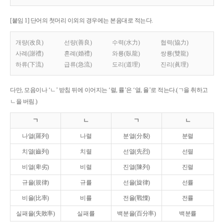
[붙임 1] 단어의 첫머리 이외의 경우에는 본음대로 적는다.
개량(改良)
선량(善良)
수력(水力)
협력(協力)
사례(謝禮)
혼례(婚禮)
와룡(臥龍)
쌍룡(雙龍)
하류(下流)
급류(急流)
도리(道理)
진리(眞理)
다만, 모음이나 ‘ㄴ’ 받침 뒤에 이어지는 ‘렬, 률’은 ‘열, 율’로 적는다.(ㄱ을 취하고
ㄴ을 버림.)
ㄱ
ㄴ
ㄱ
ㄴ
나열(羅列)
나렬
분열(分裂)
분렬
치열(齒列)
치렬
선열(先烈)
선렬
비열(卑劣)
비렬
진열(陳列)
진렬
규율(規律)
규률
선율(旋律)
선률
비율(比率)
비률
전율(戰慄)
전률
실패율(失敗率)
실패률
백분율(百分率)
백분률