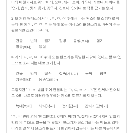
이와 마찬가지로 위의 ‘어깨, 오빠, 새끼, 토끼, 가꾸다, 기쁘다, 아끼다’를
‘엇개, 옵바, 샛기, 톳기, 갓구다, 깃브다, 앗기다’로 적을 근거는 없다.
2. 또한 한 형태소에서 ‘ㄴ, ㄹ, ㅁ, ㅇ’ 뒤에서 나는 된소리도 소리대로 적
는다. 받침 ‘ㄴ, ㄹ, ㅁ, ㅇ’은 뒤에 오는 예사소리를 된소리로 바꾸어 주는
필연적인 조건이 아니다.
건들
번개
딸기
절벙
듬성
함지
(하다)
껑둥
뭉실
(하다)
따라서 ‘ㄴ, ㄹ, ㅁ, ㅇ’ 뒤에 오는 된소리는 특별한 까닭이 있다고 할 수 없
으므로 소리 나는 대로 표기한다.
건뜻
번쩍
딸꾹
절뚝
듬뿍
함빡
(거리다)
껑뚱
뭉뚱
(하다)
(그리다)
그렇지만 ‘ㄱ, ㅂ’ 받침 뒤에 연결되는 ‘ㄱ, ㄷ, ㅂ, ㅅ, ㅈ’은 언제나 된소리
로 소리 나므로 이러한 경우에는 된소리로 표기하지 않는다.
늑대[늑때]
낙지[낙찌]
접시[접씨]
갑자기[갑짜기]
‘ㄱ, ㅂ’ 받침 외에 ‘믿고[믿꼬], 잊지[읻찌]’와 ‘낯설다[낟썰다]’처럼 앞말의
받침이 [ㄷ]으로 발음될 때 뒷말의 첫소리가 된소리로 나는 예들도 있다.
이러한 말 역시 된소리를 표기에 반영하지 않는데 이는 다른 이유에서이