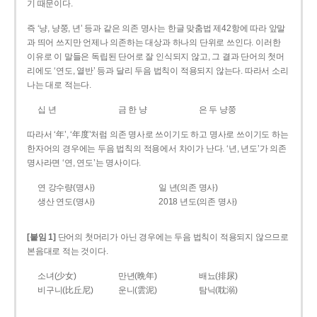
기 때문이다.
즉 ‘냥, 냥쭝, 년’ 등과 같은 의존 명사는 한글 맞춤법 제42항에 따라 앞말
과 띄어 쓰지만 언제나 의존하는 대상과 하나의 단위로 쓰인다. 이러한
이유로 이 말들은 독립된 단어로 잘 인식되지 않고, 그 결과 단어의 첫머
리에도 ‘연도, 열반’ 등과 달리 두음 법칙이 적용되지 않는다. 따라서 소리
나는 대로 적는다.
십 년
금 한 냥
은 두 냥쭝
따라서 ‘年’, ‘年度’처럼 의존 명사로 쓰이기도 하고 명사로 쓰이기도 하는
한자어의 경우에는 두음 법칙의 적용에서 차이가 난다. ‘년, 년도’가 의존
명사라면 ‘연, 연도’는 명사이다.
연 강수량(명사)
일 년(의존 명사)
생산 연도(명사)
2018 년도(의존 명사)
[붙임 1]
단어의 첫머리가 아닌 경우에는 두음 법칙이 적용되지 않으므로
본음대로 적는 것이다.
소녀(少女)
만년(晩年)
배뇨(排尿)
비구니(比丘尼)
운니(雲泥)
탐닉(耽溺)