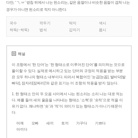
다만, ‘ㄱ, ㅂ’ 받침 뒤에서 나는 된소리는, 같은 음절이나 비슷한 음절이 겹쳐 나는
경우가 아니면 된소리로 적지 아니한다.
국수
깍두기
딱지
색시
싹둑(~싹둑)
법석
갑자기
몹시
해설
이 조항에서 ‘한 단어’는 ‘한 형태소로 이루어진 단어’를 의미하는 것으로
풀이할 수 있다. 실제로 예시하고 있는 단어와 규정의 적용을 받는 부분
은 모두 하나의 형태소 내부이다. 따라서 복합어인 ‘눈곱[눈꼽], 발바닥[발
빠닥], 잠자리[잠짜리]’와 같은 표기는 이 조항의 적용을 받지 않는다.
1. 한 형태소 안의 두 모음 사이에서 나는 된소리는 소리 나는 대로 적는
다. 예를 들어 새의 울음을 나타내는 형태소 ‘소쩍’은 ‘솟적’으로 적을 이
유가 없다. 왜냐하면 ‘솟’과 ‘적’이 의미가 있는 형태소가 아니기 때문이
다.
어깨
오빠
새끼
토끼
가꾸다
기쁘다
아끼다