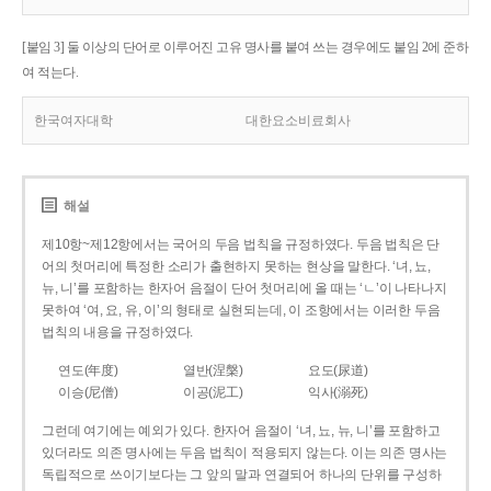
[붙임 3] 둘 이상의 단어로 이루어진 고유 명사를 붙여 쓰는 경우에도 붙임 2에 준하
여 적는다.
한국여자대학
대한요소비료회사
해설
제10항~제12항에서는 국어의 두음 법칙을 규정하였다. 두음 법칙은 단
어의 첫머리에 특정한 소리가 출현하지 못하는 현상을 말한다. ‘녀, 뇨,
뉴, 니’를 포함하는 한자어 음절이 단어 첫머리에 올 때는 ‘ㄴ’이 나타나지
못하여 ‘여, 요, 유, 이’의 형태로 실현되는데, 이 조항에서는 이러한 두음
법칙의 내용을 규정하였다.
연도(年度)
열반(涅槃)
요도(尿道)
이승(尼僧)
이공(泥工)
익사(溺死)
그런데 여기에는 예외가 있다. 한자어 음절이 ‘녀, 뇨, 뉴, 니’를 포함하고
있더라도 의존 명사에는 두음 법칙이 적용되지 않는다. 이는 의존 명사는
독립적으로 쓰이기보다는 그 앞의 말과 연결되어 하나의 단위를 구성하