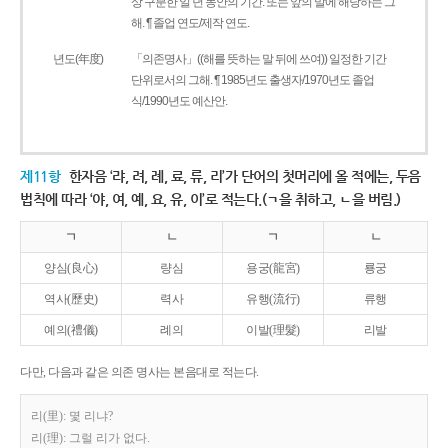
상 구분한 일 년 동안의 기간. 또는 앞의 말에 해당하는 그
해. ¶ 졸업 연도/제작 연도.
년도(年度)
「의존명사」((해를 뜻하는 말 뒤에 쓰여)) 일정한 기간
단위로서의 그해. ¶ 1985년도 출생자/1970년도 졸업
식/1990년도 예산안.
제11항
한자음 ‘랴, 려, 례, 료, 류, 리’가 단어의 첫머리에 올 적에는, 두음
법칙에 따라 ‘야, 여, 예, 요, 유, 이’로 적는다.(ㄱ을 취하고, ㄴ을 버림.)
ㄱ
ㄴ
ㄱ
ㄴ
양심(良心)
량심
용궁(龍宮)
룡궁
역사(歷史)
력사
유행(流行)
류행
예의(禮儀)
례의
이발(理髮)
리발
다만, 다음과 같은 의존 명사는 본음대로 적는다.
리(里): 몇 리냐?
리(理): 그럴 리가 없다.