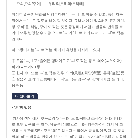
주의[주의/주이]
우리의[우리의/우리에]
이러한 발음의 변화를 반영한다면 ‘ㅢ’는 ‘ㅣ’로 적을 수 있고, 특히 자음
뒤에서는 ‘ㅣ’로 적도록 해야 할 것이다. 그러나 이미 익숙해진 표기인 ‘희
망, 주의’를 ‘히망, 주이’로 적는 것은 공감하기 어렵고 발음의 변화를 표
기에 모두 반영할 수도 없으므로 ‘ㅢ’가 ‘ㅣ’로 소리 나더라도 ‘ㅢ’로 적는
것이다.
이 조항에서는 ‘ㅢ’로 적는 세 가지 유형을 제시하고 있다.
① 모음 ‘ㅡ, ㅣ’가 줄어든 형태이므로 ‘ㅢ’로 적는 경우: 씌어(←쓰이어),
틔어(←트이어) 등
② 한자어이므로 ‘ㅢ’로 적는 경우: 의의(意義), 희망(希望), 유희(遊戱) 등
③ 발음과 표기의 전통에 따라 ‘ㅢ’로 적는 경우: 무늬, 하늬바람, 늴리리,
닁큼 등
더 알아보기
‘의’의 발음
‘의사의 책임’에서 첫음절의 ‘의’는 [의]로 발음하고 조사 ‘의’는 [의]나 [에]
로 모두 발음할 수 있다. 이들은 [이]로 소리 나는 경우가 아니라서 이 조
항과는 무관하지만, 모두 ‘의’로 적는다는 점에서 공통점이 있다. 즉 첫음
절의 ‘의’는 발음의 변화가 없으므로 ‘의’로 적고, 조사 ‘의’는 [에]로 발음할