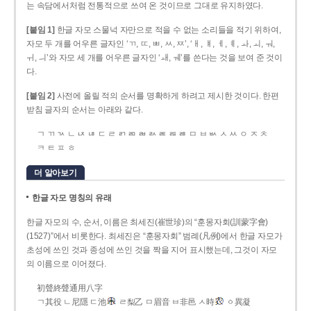
는 속담에서처럼 전통적으로 쓰여 온 것이므로 그대로 유지하였다.
[붙임 1]
한글 자모 스물넉 자만으로 적을 수 없는 소리들을 적기 위하여,
자모 두 개를 어우른 글자인 ‘ㄲ, ㄸ, ㅃ, ㅆ, ㅉ’, ‘ㅐ, ㅒ, ㅔ, ㅖ, ㅘ, ㅚ, ㅝ,
ㅟ, ㅢ’와 자모 세 개를 어우른 글자인 ‘ㅙ, ㅞ’를 쓴다는 것을 보여 준 것이
다.
[붙임 2]
사전에 올릴 적의 순서를 명확하게 하려고 제시한 것이다. 한편
받침 글자의 순서는 아래와 같다.
ㄱ ㄲ ㄳ ㄴ ㄵ ㄶ ㄷ ㄹ ㄺ ㄻ ㄼ ㄽ ㄾ ㄿ ㅀ ㅁ ㅂ ㅄ ㅅ ㅆ ㅇ ㅈ ㅊ
ㅋ ㅌ ㅍ ㅎ
더 알아보기
한글 자모 명칭의 유래
한글 자모의 수, 순서, 이름은 최세진(崔世珍)의 “훈몽자회(訓蒙字會)
(1527)”에서 비롯한다. 최세진은 “훈몽자회” 범례(凡例)에서 한글 자모가
초성에 쓰인 것과 종성에 쓰인 것을 짝을 지어 표시했는데, 그것이 자모
의 이름으로 이어졌다.
初聲終聲通用八字
ㄱ其役 ㄴ尼隱 ㄷ池
ㄹ梨乙 ㅁ眉音 ㅂ非邑 ㅅ時
ㆁ異凝