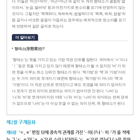
다. 이들은 ‘어간+어미’, ‘어근+어근’과 같이 두 개의 형태소가 결합된 말
이라서, ‘눈곱, 발바닥’ 등과 마찬가지로 된소리를 표기에 반영하지 않는
것이다. 그렇지만 ‘똑똑하다, 쓱싹쓱싹, 쌉쌀하다’의 ‘똑똑, 쓱싹, 쌉쌀’처
럼 같거나 비슷한 음절이 거듭되는 경우에는 예외적으로 된소리를 표기
에 반영하여 같은 글자로 적는다.
더 알아보기
형태소(形態素)란?
‘형태소’는 뜻을 가지고 있는 가장 작은 단위를 말한다. 국어에서 ‘ㅂ’이나
‘ㅣ’ 등은 뜻을 가지고 있지 않기 때문에 형태소가 될 수 없지만 ‘비’가 되
면 뜻을 이루는 최소 단위인 형태소가 된다. ‘책가방’은 ‘책’과 ‘가방’이라
는 두 가지 의미로 쪼개지기 때문에 형태소는 ‘책가방’이 아니라 ‘책’과
‘가방’이다. 더 작은 단위로 쪼개진다고 해도 쪼갰을 때 의미가 없어지거
나 쪼개기 전의 의미와 관련되는 의미가 없어지면 안 된다. ‘나비’는
‘나’와 ‘비’로 쪼개어지지만 이때 ‘나’와 ‘비’는 ‘나비’의 의미와는 전혀 관계
가 없으므로 ‘나비’는 더 이상 쪼갤 수 없는 의미 단위, 즉 형태소가 된다.
제2절 구개음화
제6항
‘ㄷ, ㅌ’ 받침 뒤에 종속적 관계를 가진 ‘- 이(-)’나 ‘- 히 -’가 올 적에
는 그 ‘ㄷ, ㅌ’이 ‘ㅈ, ㅊ’으로 소리 나더라도 ‘ㄷ, ㅌ’으로 적는다.(ㄱ을 취하