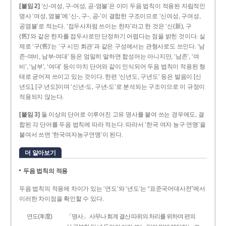
[붙임 2]
‘신-여성, 구-여성, 공-염불’은 이미 두음 법칙이 적용된 자립적인
명사 ‘여성, 염불’에 ‘신-, 구-, 공-’이 결합한 구조이므로 ‘신여성, 구여성,
공염불’로 적는다. ‘접두사처럼 쓰이는 한자’라고 한 것은 ‘신(新), 구
(舊)’와 같은 한자를 접두사로만 단정하기 어렵다는 점을 밝힌 것이다. 실
제로 ‘구(舊)’는 ‘구 시민 회관’과 같은 구성에서는 관형사로도 쓰인다. ‘남
존­-여비, 남부-­여대’ 등은 엄밀히 말하면 합성어는 아니지만, ‘남존’, ‘여
비’, ‘남부’, ‘여대’ 등이 마치 단어와 같이 인식되어 두음 법칙이 적용된 형
태로 굳어져 쓰이고 있는 것이다. 한편 ‘신년도, 구년도’ 등은 발음이 [신
년도], [구ː년도]이며 ‘신년­-도, 구년-­도’로 분석되는 구조이므로 이 규정이
적용되지 않는다.
[붙임 3]
둘 이상의 단어로 이루어진 고유 명사를 붙여 쓰는 경우에도, 결
합된 각 단어를 두음 법칙에 따라 적는다. 따라서 ‘한국 여자 농구 연맹’을
붙여서 쓰면 ‘한국여자농구연맹’이 된다.
더 알아보기
두음 법칙의 적용
두음 법칙의 적용에 차이가 있는 ‘연도’와 ‘년도’는 “표준국어대사전”에서
이러한 차이점을 확인할 수 있다.
연도(年度)
「명사」 사무나 회계 결산 따위의 처리를 위하여 편의