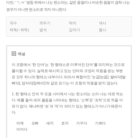
다만, ‘ㄱ, ㅂ’ 받침 뒤에서 나는 된소리는, 같은 음절이나 비슷한 음절이 겹쳐 나는
경우가 아니면 된소리로 적지 아니한다.
국수
깍두기
딱지
색시
싹둑(~싹둑)
법석
갑자기
몹시
해설
이 조항에서 ‘한 단어’는 ‘한 형태소로 이루어진 단어’를 의미하는 것으로
풀이할 수 있다. 실제로 예시하고 있는 단어와 규정의 적용을 받는 부분
은 모두 하나의 형태소 내부이다. 따라서 복합어인 ‘눈곱[눈꼽], 발바닥[발
빠닥], 잠자리[잠짜리]’와 같은 표기는 이 조항의 적용을 받지 않는다.
1. 한 형태소 안의 두 모음 사이에서 나는 된소리는 소리 나는 대로 적는
다. 예를 들어 새의 울음을 나타내는 형태소 ‘소쩍’은 ‘솟적’으로 적을 이
유가 없다. 왜냐하면 ‘솟’과 ‘적’이 의미가 있는 형태소가 아니기 때문이
다.
어깨
오빠
새끼
토끼
가꾸다
기쁘다
아끼다