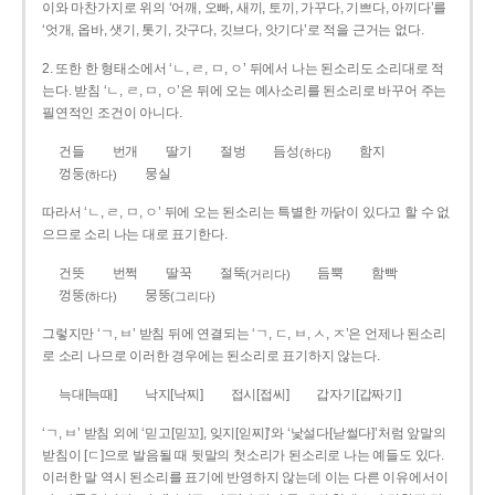
이와 마찬가지로 위의 ‘어깨, 오빠, 새끼, 토끼, 가꾸다, 기쁘다, 아끼다’를
‘엇개, 옵바, 샛기, 톳기, 갓구다, 깃브다, 앗기다’로 적을 근거는 없다.
2. 또한 한 형태소에서 ‘ㄴ, ㄹ, ㅁ, ㅇ’ 뒤에서 나는 된소리도 소리대로 적
는다. 받침 ‘ㄴ, ㄹ, ㅁ, ㅇ’은 뒤에 오는 예사소리를 된소리로 바꾸어 주는
필연적인 조건이 아니다.
건들
번개
딸기
절벙
듬성
함지
(하다)
껑둥
뭉실
(하다)
따라서 ‘ㄴ, ㄹ, ㅁ, ㅇ’ 뒤에 오는 된소리는 특별한 까닭이 있다고 할 수 없
으므로 소리 나는 대로 표기한다.
건뜻
번쩍
딸꾹
절뚝
듬뿍
함빡
(거리다)
껑뚱
뭉뚱
(하다)
(그리다)
그렇지만 ‘ㄱ, ㅂ’ 받침 뒤에 연결되는 ‘ㄱ, ㄷ, ㅂ, ㅅ, ㅈ’은 언제나 된소리
로 소리 나므로 이러한 경우에는 된소리로 표기하지 않는다.
늑대[늑때]
낙지[낙찌]
접시[접씨]
갑자기[갑짜기]
‘ㄱ, ㅂ’ 받침 외에 ‘믿고[믿꼬], 잊지[읻찌]’와 ‘낯설다[낟썰다]’처럼 앞말의
받침이 [ㄷ]으로 발음될 때 뒷말의 첫소리가 된소리로 나는 예들도 있다.
이러한 말 역시 된소리를 표기에 반영하지 않는데 이는 다른 이유에서이