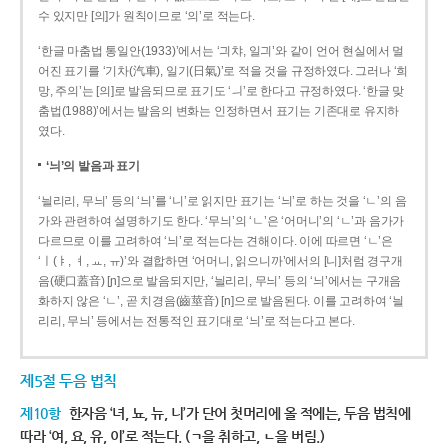
수 있지만 [의]가 원칙이므로 ‘의’로 적는다.
‘한글 마춤법 통일안(1933)’에서는 ‘긔챠, 일긔’와 같이 언어 현실에서 멀
어진 표기를 ‘기차(汽車), 일기(日氣)’로 적을 것을 규정하였다. 그러나 ‘희
망, 주의’는 [의]로 발음되므로 표기도 ‘ㅢ’로 한다고 규정하였다. ‘한글 맞
춤법(1988)’에서는 발음의 변화는 인정하면서 표기는 기존대로 유지하
였다.
‘늬’의 발음과 표기
‘늴리리, 무늬’ 등의 ‘늬’를 ‘니’로 읽지만 표기는 ‘늬’로 하는 것을 ‘ㄴ’의 음
가와 관련하여 설명하기도 한다. ‘무늬’의 ‘ㄴ’은 ‘어머니’의 ‘ㄴ’과 음가가
다르므로 이를 고려하여 ‘늬’로 적는다는 견해이다. 이에 따르면 ‘ㄴ’은
‘ㅣ(ㅑ, ㅕ, ㅛ, ㅠ)’와 결합하면 ‘어머니, 읽으니까’에서의 [니]처럼 경구개
음(硬口蓋音) [ɲ]으로 발음되지만, ‘늴리리, 무늬’ 등의 ‘늬’에서는 구개음
화하지 않은 ‘ㄴ’, 곧 치경음(齒莖音) [n]으로 발음된다. 이를 고려하여 ‘늴
리리, 무늬’ 등에서는 전통적인 표기대로 ‘늬’로 적는다고 본다.
제5절 두음 법칙
제10항
한자음 ‘녀, 뇨, 뉴, 니’가 단어 첫머리에 올 적에는, 두음 법칙에
따라 ‘여, 요, 유, 이’로 적는다. (ㄱ을 취하고, ㄴ을 버림.)