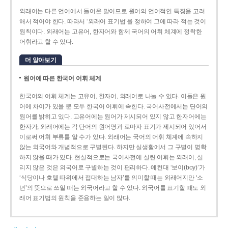
외래어는 다른 언어에서 들어온 말이므로 원어의 언어적인 특징을 고려
해서 적어야 한다. 따라서 ‘외래어 표기법’을 정하여 그에 따라 적는 것이
원칙이다. 외래어는 고유어, 한자어와 함께 국어의 어휘 체계에 정착한
어휘라고 할 수 있다.
더 알아보기
원어에 따른 한국어 어휘 체계
한국어의 어휘 체계는 고유어, 한자어, 외래어로 나눌 수 있다. 이들은 원
어에 차이가 있을 뿐 모두 한국어 어휘에 속한다. 국어사전에서는 단어의
원어를 밝히고 있다. 고유어에는 원어가 제시되어 있지 않고 한자어에는
한자가, 외래어에는 각 단어의 원어명과 로마자 표기가 제시되어 있어서
이로써 어휘 부류를 알 수가 있다. 외래어는 국어의 어휘 체계에 속하지
않는 외국어와 개념적으로 구별된다. 하지만 실생활에서 그 구별이 명확
하지 않을 때가 있다. 현실적으로는 국어사전에 실린 어휘는 외래어, 실
리지 않은 것은 외국어로 구별하는 것이 편리하다. 예컨대 ‘보이(boy)’가
‘식당이나 호텔 따위에서 접대하는 남자’를 의미할 때는 외래어지만 ‘소
년’의 뜻으로 쓰일 때는 외국어라고 할 수 있다. 외국어를 표기할 때도 외
래어 표기법의 원칙을 준용하는 일이 많다.