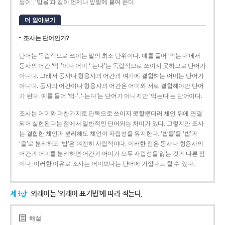
생이’, ‘밥을’과 같이 언제나 앞말에 붙여 쓴다.
더 알아보기
조사는 단어인가?
단어는 독립적으로 쓰이는 말의 최소 단위이다. 예를 들어 ‘먹는다’에서
동사의 어간 ‘먹-­’이나 어미 ‘­-는다’는 독립적으로 쓰이지 못하므로 단어가
아니다. 그래서 동사나 형용사의 어간과 여기에 결합하는 어미는 단어가
아니다. 동사의 어간이나 형용사의 어간은 어미와 서로 결합해야만 단어
가 된다. 예를 들어 ‘먹-’, ‘-는다’는 단어가 아니지만 ‘먹는다’는 단어이다.
조사는 어미와 마찬가지로 단독으로 쓰이지 못할뿐더러 체언 뒤에 연결
되어 실현된다는 점에서 일반적인 단어와는 차이가 있다. 그렇지만 조사
는 결합한 체언과 분리해도 체언이 자립성을 유지한다. ‘밥을’을 ‘밥’과
‘을’로 분리해도 ‘밥’은 여전히 자립적이다. 이러한 점은 동사나 형용사의
어간과 어미를 분리하면 어간과 어미가 모두 자립성을 잃는 것과 다른 점
이다. 이러한 이유로 조사는 어미보다는 단어에 가깝다고 할 수 있다.
제3항
외래어는 ‘외래어 표기법’에 따라 적는다.
해설