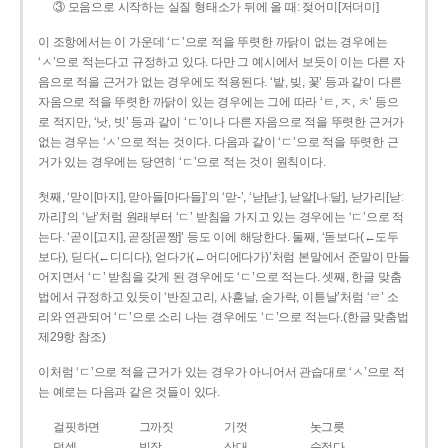
③ 모음으로 시작하는 실질 형태소가 뒤에 올 때: 젖어미[저더미]
이 조항에서는 이 가운데 ‘ㄷ’으로 적을 뚜렷한 까닭이 없는 경우에는
‘ㅅ’으로 적는다고 규정하고 있다. 다만 그 예시에서 보듯이 이는 다른 자
음으로 적을 근거가 없는 경우에도 적용된다. ‘밭, 빚, 꽃’ 등과 같이 다른
자음으로 적을 뚜렷한 까닭이 있는 경우에는 그에 따라 ‘ㅌ, ㅈ, ㅊ’ 등으
로 적지만, ‘낫, 빗’ 등과 같이 ‘ㄷ’이나 다른 자음으로 적을 뚜렷한 근거가
없는 경우는 ‘ㅅ’으로 적는 것이다. 다음과 같이 ‘ㄷ’으로 적을 뚜렷한 근
거가 있는 경우에는 당연히 ‘ㄷ’으로 적는 것이 원칙이다.
첫째, ‘맏이[마지], 맏아들[마다들]’의 ‘맏-’, ‘낟[낟ː], 낟알[나ː달], 낟가리[낟ː
까리]’의 ‘낟’처럼 원래부터 ‘ㄷ’ 받침을 가지고 있는 경우에는 ‘ㄷ’으로 적
는다. ‘곧이[고지], 곧장[곧짱]’ 등도 이에 해당한다. 둘째, ‘돋보다(←도두
보다), 딛다(←디디다), 얻다가(←어디에다가)’처럼 본말에서 준말이 만들
어지면서 ‘ㄷ’ 받침을 갖게 된 경우에도 ‘ㄷ’으로 적는다. 셋째, 한글 맞춤
법에서 규정하고 있듯이 ‘반짇고리, 사흗날, 숟가락, 이튿날’처럼 ‘ㄹ’ 소
리와 연관되어 ‘ㄷ’으로 소리 나는 경우에도 ‘ㄷ’으로 적는다.(한글 맞춤법
제29항 참조)
이처럼 ‘ㄷ’으로 적을 근거가 있는 경우가 아니어서 관습대로 ‘ㅅ’으로 적
는 예로는 다음과 같은 것들이 있다.
걸핏하면
그까짓
기껏
놋그릇
덧셈
빗장
삿대
숫접다