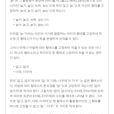
‘늙-’은 그 활용형이 환경에 따라 [늘거], [늘꼬], [늑찌], [능는] 등으로 소리
나지만 ‘늘거, 늘꼬, 늑찌, 능는’으로 적지 않고 ‘늙-’으로 어간의 형태를 고
정하여 ‘늙어, 늙고, 늙지, 늙는’으로 적는다.
늘거, 늘꼬, 늑찌, 능는 (×)
늙어, 늙고, 늙지, 늙는 (○)
이처럼 ‘늙-­’이라는 어간과 거기에 결합하는 어미의 형태를 고정하여 적
으면 각 형태소가 지닌 뜻을 분명하게 파악할 수 있다.
그러나 언제나 어법에 따라 형태소를 고정하여 적을 수 있는 것은 아니
다. 하나의 형태소라고 하더라도 한 형태로 고정하여 적을 수 없는 경우
가 있다.
덥고, 덥지
더워, 더우며
위의 ‘덥고, 덥지’에서의 ‘덥-­’과 ‘더워, 더우며’의 ‘더우-­’는 같은 형태소이
다. 어법에 따라 형태소의 본모양을 ‘덥-­’으로 고정하여 적는다면 ‘덥어,
덥으며’로 적어야 한다. 그렇지만 ‘덥어, 덥으며’는 [더버], [더브며]로 읽히
게 되므로 표준어 [더워], [더우며]의 소리를 제대로 나타낼 수 없다. 그러
므로 ‘덥고, 덥지, 더워, 더우며’는 한 형태소의 활용형이지만 그 형태를
하나로 고정할 수 없고 ‘덥-’, ‘더우-’ 두 가지로 적게 된다.