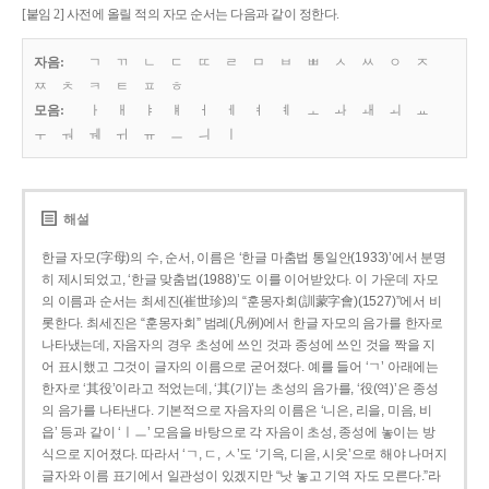
[붙임 2] 사전에 올릴 적의 자모 순서는 다음과 같이 정한다.
자음:
ㄱ
ㄲ
ㄴ
ㄷ
ㄸ
ㄹ
ㅁ
ㅂ
ㅃ
ㅅ
ㅆ
ㅇ
ㅈ
ㅉ
ㅊ
ㅋ
ㅌ
ㅍ
ㅎ
모음:
ㅏ
ㅐ
ㅑ
ㅒ
ㅓ
ㅔ
ㅕ
ㅖ
ㅗ
ㅘ
ㅙ
ㅚ
ㅛ
ㅜ
ㅝ
ㅞ
ㅟ
ㅠ
ㅡ
ㅢ
ㅣ
해설
한글 자모(字母)의 수, 순서, 이름은 ‘한글 마춤법 통일안(1933)’에서 분명
히 제시되었고, ‘한글 맞춤법(1988)’도 이를 이어받았다. 이 가운데 자모
의 이름과 순서는 최세진(崔世珍)의 “훈몽자회(訓蒙字會)(1527)”에서 비
롯한다. 최세진은 “훈몽자회” 범례(凡例)에서 한글 자모의 음가를 한자로
나타냈는데, 자음자의 경우 초성에 쓰인 것과 종성에 쓰인 것을 짝을 지
어 표시했고 그것이 글자의 이름으로 굳어졌다. 예를 들어 ‘ㄱ’ 아래에는
한자로 ‘其役’이라고 적었는데, ‘其(기)’는 초성의 음가를, ‘役(역)’은 종성
의 음가를 나타낸다. 기본적으로 자음자의 이름은 ‘니은, 리을, 미음, 비
읍’ 등과 같이 ‘ㅣㅡ’ 모음을 바탕으로 각 자음이 초성, 종성에 놓이는 방
식으로 지어졌다. 따라서 ‘ㄱ, ㄷ, ㅅ’도 ‘기윽, 디읃, 시읏’으로 해야 나머지
글자와 이름 표기에서 일관성이 있겠지만 “낫 놓고 기역 자도 모른다.”라