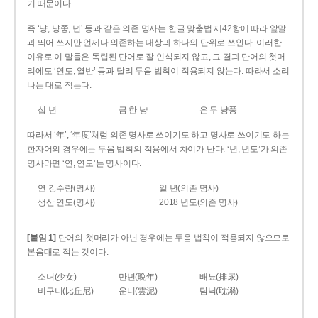
기 때문이다.
즉 ‘냥, 냥쭝, 년’ 등과 같은 의존 명사는 한글 맞춤법 제42항에 따라 앞말
과 띄어 쓰지만 언제나 의존하는 대상과 하나의 단위로 쓰인다. 이러한
이유로 이 말들은 독립된 단어로 잘 인식되지 않고, 그 결과 단어의 첫머
리에도 ‘연도, 열반’ 등과 달리 두음 법칙이 적용되지 않는다. 따라서 소리
나는 대로 적는다.
십 년
금 한 냥
은 두 냥쭝
따라서 ‘年’, ‘年度’처럼 의존 명사로 쓰이기도 하고 명사로 쓰이기도 하는
한자어의 경우에는 두음 법칙의 적용에서 차이가 난다. ‘년, 년도’가 의존
명사라면 ‘연, 연도’는 명사이다.
연 강수량(명사)
일 년(의존 명사)
생산 연도(명사)
2018 년도(의존 명사)
[붙임 1]
단어의 첫머리가 아닌 경우에는 두음 법칙이 적용되지 않으므로
본음대로 적는 것이다.
소녀(少女)
만년(晩年)
배뇨(排尿)
비구니(比丘尼)
운니(雲泥)
탐닉(耽溺)