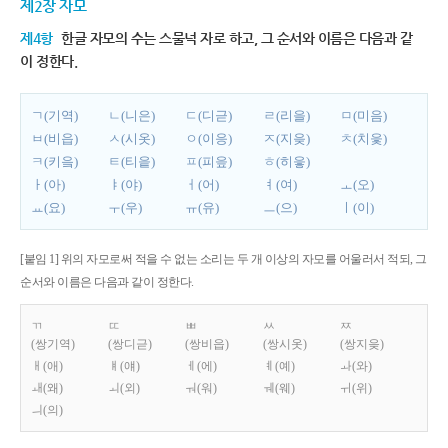
제2장 자모
제4항
한글 자모의 수는 스물넉 자로 하고, 그 순서와 이름은 다음과 같
이 정한다.
ㄱ(기역)
ㄴ(니은)
ㄷ(디귿)
ㄹ(리을)
ㅁ(미음)
ㅂ(비읍)
ㅅ(시옷)
ㅇ(이응)
ㅈ(지읒)
ㅊ(치읓)
ㅋ(키읔)
ㅌ(티읕)
ㅍ(피읖)
ㅎ(히읗)
ㅏ(아)
ㅑ(야)
ㅓ(어)
ㅕ(여)
ㅗ(오)
ㅛ(요)
ㅜ(우)
ㅠ(유)
ㅡ(으)
ㅣ(이)
[붙임 1] 위의 자모로써 적을 수 없는 소리는 두 개 이상의 자모를 어울러서 적되, 그
순서와 이름은 다음과 같이 정한다.
ㄲ
ㄸ
ㅃ
ㅆ
ㅉ
(쌍기역)
(쌍디귿)
(쌍비읍)
(쌍시옷)
(쌍지읒)
ㅐ(애)
ㅒ(얘)
ㅔ(에)
ㅖ(예)
ㅘ(와)
ㅙ(왜)
ㅚ(외)
ㅝ(워)
ㅞ(웨)
ㅟ(위)
ㅢ(의)