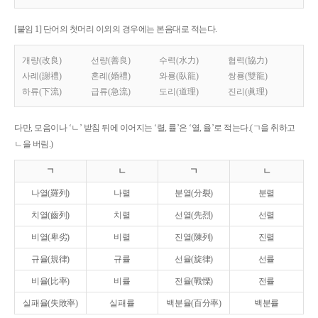
[붙임 1] 단어의 첫머리 이외의 경우에는 본음대로 적는다.
개량(改良)
선량(善良)
수력(水力)
협력(協力)
사례(謝禮)
혼례(婚禮)
와룡(臥龍)
쌍룡(雙龍)
하류(下流)
급류(急流)
도리(道理)
진리(眞理)
다만, 모음이나 ‘ㄴ’ 받침 뒤에 이어지는 ‘렬, 률’은 ‘열, 율’로 적는다.(ㄱ을 취하고
ㄴ을 버림.)
ㄱ
ㄴ
ㄱ
ㄴ
나열(羅列)
나렬
분열(分裂)
분렬
치열(齒列)
치렬
선열(先烈)
선렬
비열(卑劣)
비렬
진열(陳列)
진렬
규율(規律)
규률
선율(旋律)
선률
비율(比率)
비률
전율(戰慄)
전률
실패율(失敗率)
실패률
백분율(百分率)
백분률