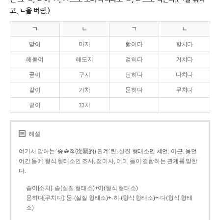
고, ㄴ을 버림.)
ㄱ
ㄴ
ㄱ
ㄴ
맏이
마지
핥이다
할치다
해돋이
해도지
걷히다
거치다
굳이
구지
닫히다
다치다
같이
가치
묻히다
무치다
끝이
끄치
해설
여기서 말하는 ‘종속적(從屬的) 관계’란, 실질 형태소인 체언, 어근, 용언
어간 등에 형식 형태소인 조사, 접미사, 어미 등이 결합하는 관계를 말한
다.
솥이[소치]: 솥(실질 형태소)+이(형식 형태소)
묻히다[무치다]: 묻­-(실질 형태소)+­-히­-(형식 형태소)+-다(형식 형태
소)