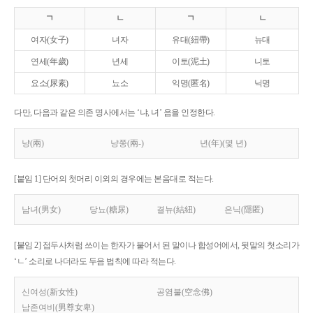
ㄱ
ㄴ
ㄱ
ㄴ
여자(女子)
녀자
유대(紐帶)
뉴대
연세(年歲)
년세
이토(泥土)
니토
요소(尿素)
뇨소
익명(匿名)
닉명
다만, 다음과 같은 의존 명사에서는 ‘냐, 녀’ 음을 인정한다.
냥(兩)
냥쭝(兩-)
년(年)(몇 년)
[붙임 1] 단어의 첫머리 이외의 경우에는 본음대로 적는다.
남녀(男女)
당뇨(糖尿)
결뉴(結紐)
은닉(隱匿)
[붙임 2] 접두사처럼 쓰이는 한자가 붙어서 된 말이나 합성어에서, 뒷말의 첫소리가
‘ㄴ’ 소리로 나더라도 두음 법칙에 따라 적는다.
신여성(新女性)
공염불(空念佛)
남존여비(男尊女卑)