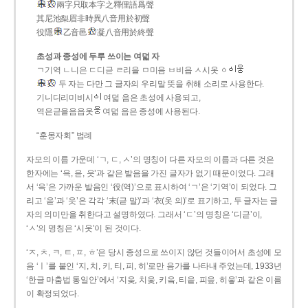
兩字只取本字之釋俚語爲聲
其尼池梨眉非時異八音用於初聲
役隱
乙音邑
凝八音用於終聲
초성과 종성에 두루 쓰이는 여덟 자
ㄱ기역 ㄴ니은 ㄷ디귿 ㄹ리을 ㅁ미음 ㅂ비읍 ㅅ시옷 ㆁ
두 자는 다만 그 글자의 우리말 뜻을 취해 소리로 사용한다.
기니디리미비시
여덟 음은 초성에 사용되고,
역은귿을음읍옷
여덟 음은 종성에 사용된다.
“훈몽자회” 범례
자모의 이름 가운데 ‘ㄱ, ㄷ, ㅅ’의 명칭이 다른 자모의 이름과 다른 것은
한자에는 ‘윽, 읃, 읏’과 같은 발음을 가진 글자가 없기 때문이었다. 그래
서 ‘윽’은 가까운 발음인 ‘役(역)’으로 표시하여 ‘ㄱ’은 ‘기역’이 되었다. 그
리고 ‘읃’과 ‘읏’은 각각 ‘末(귿 말)’과 ‘衣(옷 의)’로 표기하고, 두 글자는 글
자의 의미만을 취한다고 설명하였다. 그래서 ‘ㄷ’의 명칭은 ‘디귿’이,
‘ㅅ’의 명칭은 ‘시옷’이 된 것이다.
‘ㅈ, ㅊ, ㅋ, ㅌ, ㅍ, ㅎ’은 당시 종성으로 쓰이지 않던 것들이어서 초성에 모
음 ‘ㅣ’를 붙인 ‘지, 치, 키, 티, 피, 히’로만 음가를 나타내 주었는데, 1933년
‘한글 마춤법 통일안’에서 ‘지읒, 치읓, 키읔, 티읕, 피읖, 히읗’과 같은 이름
이 확정되었다.