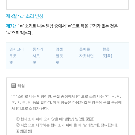
제3절 'ㄷ' 소리 받침
제7항
‘ㄷ’ 소리로 나는 받침 중에서 ‘ㄷ’으로 적을 근거가 없는 것은
‘ㅅ’으로 적는다.
덧저고리
돗자리
엇셈
웃어른
핫옷
무릇
사뭇
얼핏
자칫하면
뭇[衆]
옛
첫
헛
해설
‘ㄷ’ 소리로 나는 받침이란, 음절 종성에서 [ㄷ]으로 소리 나는 ‘ㄷ, ㅅ, ㅆ,
ㅈ, ㅊ, ㅌ, ㅎ’ 등을 말한다. 이 받침들은 다음과 같은 경우에 음절 종성에
서 [ㄷ]으로 소리가 난다.
① 형태소가 뒤에 오지 않을 때: 밭[받], 빚[빋], 꽃[꼳]
② 자음으로 시작하는 형태소가 뒤에 올 때: 밭과[받꽈], 젖다[젇따],
꽃병[꼳뼝]