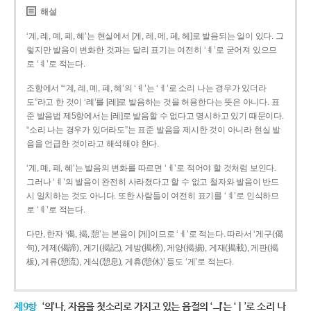
해설
‘계, 례, 몌, 폐, 혜’는 현실에서 [게, 레, 메, 페, 헤]로 발음되는 일이 있다. 그
렇지만 발음이 변화한 것과는 달리 표기는 여전히 ‘ㅖ’로 굳어져 있으므
로 ‘ㅖ’로 적는다.
조항에서 “‘계, 례, 몌, 폐, 혜’의 ‘ㅖ’는 ‘ㅔ’로 소리 나는 경우가 있더라
도”라고 한 것이 ‘례’를 [레]로 발음하는 것을 허용한다는 뜻은 아니다. 표
준 발음법 제5항에서는 [레]로 발음할 수 없다고 명시하고 있기 때문이다.
“소리 나는 경우가 있더라도”는 표준 발음을 제시한 것이 아니라 현실 발
음을 언급한 것이라고 해석해야 한다.
‘계, 몌, 폐, 혜’는 발음의 변화를 따르면 ‘ㅔ’로 적어야 할 것처럼 보인다.
그러나 ‘ㅖ’의 발음이 완전히 사라졌다고 할 수 없고 철자와 발음이 반드
시 일치하는 것도 아니다. 또한 사람들이 여전히 표기를 ‘ㅖ’로 인식하므
로 ‘ㅖ’로 적는다.
다만, 한자 ‘偈, 揭, 憩’는 본음이 [게]이므로 ‘ㅔ’로 적는다. 따라서 ‘게구(偈
句), 게제(偈諦), 게기(揭記), 게방(揭榜), 게양(揭揚), 게재(揭載), 게판(揭
板), 게류(憩流), 게식(憩息), 게휴(憩休)’ 등도 ‘게’로 적는다.
제9항
‘의’나, 자음을 첫소리로 가지고 있는 음절의 ‘ㅢ’는 ‘ㅣ’로 소리 나