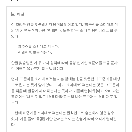
해설
이 조항은 한글 맞춤법의 대원칙을 밝히고 있다. “표준어를 소리대로 적
되”가 기본 원칙이라면, “어법에 맞도록 함”은 또 다른 원칙이라고 할 수
있다.
표준어를 소리대로 적는다.
어법에 맞도록 적는다.
한글 맞춤법은 이 두 가지 원칙에 따라 음성 언어인 표준어를 표음 문자
인 한글로 올바르게 적는 방법이다.
먼저 ‘표준어를 소리대로 적는다’는 말에는 한글 맞춤법이 표준어를 대상
으로 한다는 뜻이 담겨 있다. 그리고 ‘소리대로’ 적는다는 것은 그 표준어
를 적을 때 발음에 따라 적는다는 뜻이다. 이를테면 [나무]라고 소리 나는
표준어는 ‘나무’로 적고, [달리다]라고 소리 나는 표준어는 ‘달리다’로 적
는다.
그런데 표준어를 소리대로 적는다는 원칙만으로 충분하지 않은 경우가
있다. 예를 들어 ‘꽃[花]’이란 단어는 쓰이는 환경에 따라 소리가 달라진
다.