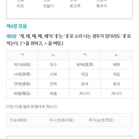
자칫
짓밟다
풋고추
햇곡식
제4절 모음
제8항
‘계, 례, 몌, 폐, 혜’의 ‘ㅖ’는 ‘ㅔ’로 소리 나는 경우가 있더라도 ‘ㅖ’로
적는다. (ㄱ을 취하고, ㄴ을 버림.)
ㄱ
ㄴ
ㄱ
ㄴ
계수(桂樹)
게수
혜택(惠澤)
헤택
사례(謝禮)
사레
계집
게집
연몌(連袂)
연메
핑계
핑게
폐품(廢品)
페품
계시다
게시다
다만, 다음 말은 본음대로 적는다.
게송(偈頌)
게시판(揭示板)
휴게실(休憩室)