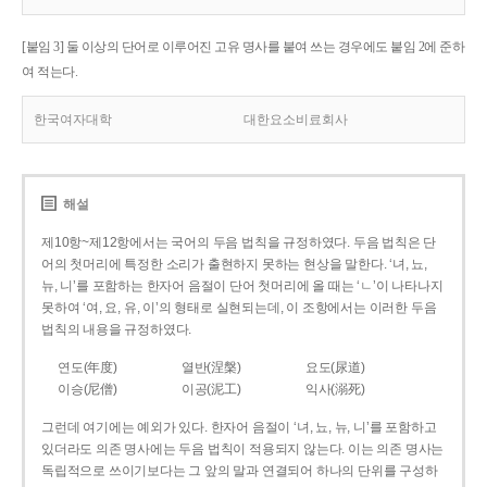
[붙임 3] 둘 이상의 단어로 이루어진 고유 명사를 붙여 쓰는 경우에도 붙임 2에 준하
여 적는다.
한국여자대학
대한요소비료회사
해설
제10항~제12항에서는 국어의 두음 법칙을 규정하였다. 두음 법칙은 단
어의 첫머리에 특정한 소리가 출현하지 못하는 현상을 말한다. ‘녀, 뇨,
뉴, 니’를 포함하는 한자어 음절이 단어 첫머리에 올 때는 ‘ㄴ’이 나타나지
못하여 ‘여, 요, 유, 이’의 형태로 실현되는데, 이 조항에서는 이러한 두음
법칙의 내용을 규정하였다.
연도(年度)
열반(涅槃)
요도(尿道)
이승(尼僧)
이공(泥工)
익사(溺死)
그런데 여기에는 예외가 있다. 한자어 음절이 ‘녀, 뇨, 뉴, 니’를 포함하고
있더라도 의존 명사에는 두음 법칙이 적용되지 않는다. 이는 의존 명사는
독립적으로 쓰이기보다는 그 앞의 말과 연결되어 하나의 단위를 구성하