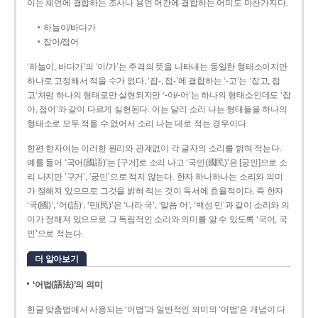
이는 체언에 결합하는 조사나 용언 어간에 결합하는 어미도 마찬가지다.
하늘이/바다가
잡아/접어
‘하늘이, 바다가’의 ‘이/가’는 주격의 뜻을 나타내는 동일한 형태소이지만
하나로 고정해서 적을 수가 없다. ‘잡-, 접-’에 결합하는 ‘-고’는 ‘잡고, 접
고’처럼 하나의 형태로만 실현되지만 ‘-아/-어’는 하나의 형태소인데도 ‘잡
아, 접어’와 같이 다르게 실현된다. 이는 달리 소리 나는 형태들을 하나의
형태소로 모두 적을 수 없어서 소리 나는 대로 적는 경우이다.
한편 한자어는 이러한 원리와 관계없이 각 글자의 소리를 밝혀 적는다.
예를 들어 ‘국어(國語)’는 [구거]로 소리 나고 ‘국민(國民)’은 [궁민]으로 소
리 나지만 ‘구거’, ‘궁민’으로 적지 않는다. 한자 하나하나는 소리와 의미
가 정해져 있으므로 그것을 밝혀 적는 것이 독서에 효율적이다. 즉 한자
‘국(國)’, ‘어(語)’, ‘민(民)’은 ‘나라 국’, ‘말씀 어’, ‘백성 민’과 같이 소리와 의
미가 정해져 있으므로 그 독립적인 소리와 의미를 알 수 있도록 ‘국어, 국
민’으로 적는다.
더 알아보기
‘어법(語法)’의 의미
한글 맞춤법에서 사용되는 ‘어법’과 일반적인 의미의 ‘어법’은 개념이 다