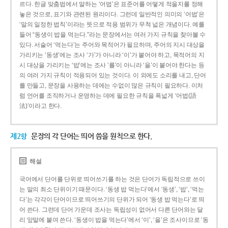
르다. 한글 맞춤법에서 말하는 ‘어법’은 표준어를 어떻게 적을지를 정해
놓은 것으로, 표기와 관련된 원리이다. 그런데 일반적인 의미의 ‘어법’은
‘말의 일정한 법칙’이라는 뜻으로 적용 범위가 무척 넓은 개념이다. 예를
들어 “동생이 밥을 먹는다.”라는 문장에서는 여러 가지 규칙을 찾아볼 수
있다. 서술어 ‘먹는다’는 주어와 목적어가 필요하며, 주어의 지시 대상을
가리키는 ‘동생’에는 조사 ‘가’가 아니라 ‘이’가 붙어야 하고, 목적어의 지
시 대상을 가리키는 ‘밥’에는 조사 ‘를’이 아니라 ‘을’이 붙어야 한다는 등
의 여러 가지 규칙이 적용되어 있는 것이다. 이 외에도 소리를 내고, 단어
를 만들고, 문장을 사용하는 데에는 수없이 많은 규칙이 필요하다. 이처
럼 언어를 조직하거나 운영하는 데에 필요한 규칙을 폭넓게 ‘어법(語
法)’이라고 한다.
제2항
문장의 각 단어는 띄어 씀을 원칙으로 한다.
해설
국어에서 단어를 단위로 띄어쓰기를 하는 것은 단어가 독립적으로 쓰이
는 말의 최소 단위이기 때문이다. ‘동생 밥 먹는다’에서 ‘동생’, ‘밥’, ‘먹는
다’는 각각이 단어이므로 띄어쓰기의 단위가 되어 ‘동생 밥 먹는다’로 띄
어 쓴다. 그런데 단어 가운데 조사는 독립성이 없어서 다른 단어와는 달
리 앞말에 붙여 쓴다. ‘동생이 밥을 먹는다’에서 ‘이’, ‘을’은 조사이므로 ‘동