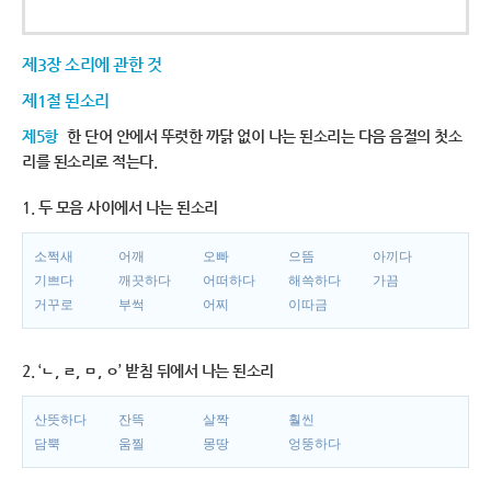
제3장 소리에 관한 것
제1절 된소리
제5항
한 단어 안에서 뚜렷한 까닭 없이 나는 된소리는 다음 음절의 첫소
리를 된소리로 적는다.
1. 두 모음 사이에서 나는 된소리
소쩍새
어깨
오빠
으뜸
아끼다
기쁘다
깨끗하다
어떠하다
해쓱하다
가끔
거꾸로
부썩
어찌
이따금
2. ‘ㄴ, ㄹ, ㅁ, ㅇ’ 받침 뒤에서 나는 된소리
산뜻하다
잔뜩
살짝
훨씬
담뿍
움찔
몽땅
엉뚱하다