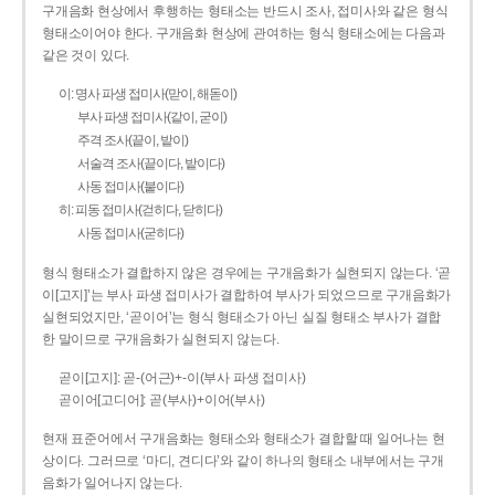
구개음화 현상에서 후행하는 형태소는 반드시 조사, 접미사와 같은 형식
형태소이어야 한다. 구개음화 현상에 관여하는 형식 형태소에는 다음과
같은 것이 있다.
이: 명사 파생 접미사(맏이, 해돋이)
부사 파생 접미사(같이, 굳이)
주격 조사(끝이, 밭이)
서술격 조사(끝이다, 밭이다)
사동 접미사(붙이다)
히: 피동 접미사(걷히다, 닫히다)
사동 접미사(굳히다)
형식 형태소가 결합하지 않은 경우에는 구개음화가 실현되지 않는다. ‘곧
이[고지]’는 부사 파생 접미사가 결합하여 부사가 되었으므로 구개음화가
실현되었지만, ‘곧이어’는 형식 형태소가 아닌 실질 형태소 부사가 결합
한 말이므로 구개음화가 실현되지 않는다.
곧이[고지]: 곧-­(어근)+­-이(부사 파생 접미사)
곧이어[고디어]: 곧(부사)+이어(부사)
현재 표준어에서 구개음화는 형태소와 형태소가 결합할 때 일어나는 현
상이다. 그러므로 ‘마디, 견디다’와 같이 하나의 형태소 내부에서는 구개
음화가 일어나지 않는다.