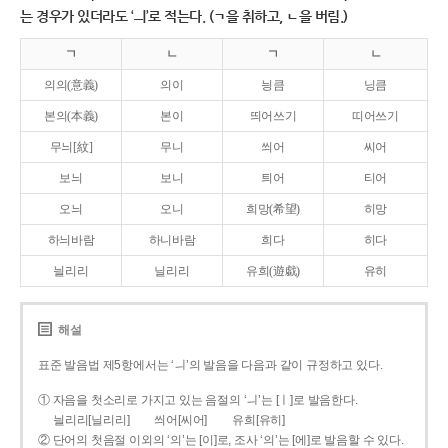
는 경우가 있더라도 ‘ㅢ’로 적는다. (ㄱ을 취하고, ㄴ을 버림.)
ㄱ
ㄴ
ㄱ
ㄴ
의의(意義)
의이
닁큼
닝큼
본의(本義)
본이
띄어쓰기
띠어쓰기
무늬[紋]
무니
씌어
씨어
보늬
보니
틔어
티어
오늬
오니
희망(希望)
히망
하늬바람
하니바람
희다
히다
늴리리
닐리리
유희(遊戱)
유히
해설
표준 발음법 제5항에서는 ‘ㅢ’의 발음을 다음과 같이 규정하고 있다.
① 자음을 첫소리로 가지고 있는 음절의 ‘ㅢ’는 [ㅣ]로 발음한다.
늴리리[닐리리]
씌어[씨어]
유희[유히]
② 단어의 첫음절 이외의 ‘의’는 [이]로, 조사 ‘의’는 [에]로 발음할 수 있다.