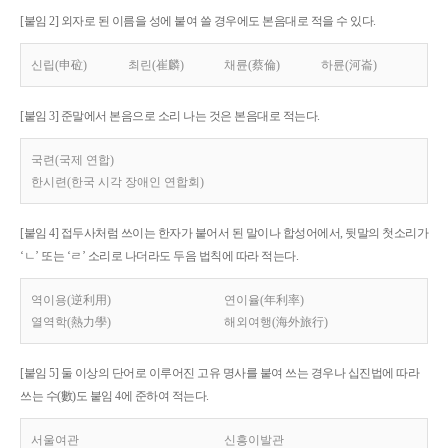
[붙임 2] 외자로 된 이름을 성에 붙여 쓸 경우에도 본음대로 적을 수 있다.
신립(申砬)
최린(崔麟)
채륜(蔡倫)
하륜(河崙)
[붙임 3] 준말에서 본음으로 소리 나는 것은 본음대로 적는다.
국련(국제 연합)
한시련(한국 시각 장애인 연합회)
[붙임 4] 접두사처럼 쓰이는 한자가 붙어서 된 말이나 합성어에서, 뒷말의 첫소리가
‘ㄴ’ 또는 ‘ㄹ’ 소리로 나더라도 두음 법칙에 따라 적는다.
역이용(逆利用)
연이율(年利率)
열역학(熱力學)
해외여행(海外旅行)
[붙임 5] 둘 이상의 단어로 이루어진 고유 명사를 붙여 쓰는 경우나 십진법에 따라
쓰는 수(數)도 붙임 4에 준하여 적는다.
서울여관
신흥이발관