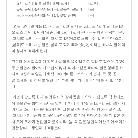
……………
꽃이[꼬치], 꽃을[꼬츨], 꽃에[꼬체]
[꼬ㅊ]
…
꽃만[꼰만], 꽃나무[꼰나무], 꽃놀이[꼰노리]
[꼰]
………
꽃과[꼳꽈], 꽃다발[꼳따발], 꽃밭[꼳빧]
[꼳]
‘꽃’은 ‘꽃이’일 때는 [꼬ㅊ]으로, ‘꽃만’일 때는 [꼰]으로, ‘꽃과’일 때는 [꼳]
으로 소리 난다. 만약 ‘표준어를 소리대로 적는다’는 원칙만 적용한다면,
[꼬치]로 소리 나는 말은 ‘꼬치’로, [꼰만]으로 소리 나는 말은 ‘꼰만’으로,
[꼳꽈]로 소리 나는 말은 ‘꼳꽈’로 적게 되어 ‘꽃[花]’이라는 하나의 말이 여
러 형태로 적히게 된다.
그런데 이처럼 의미가 같은 하나의 말을 여러 가지 형태로 적으면 그것이
무슨 말인지 알아보기가 쉽지 않다. 의미가 같은 하나의 말은 형태를 하
나로 고정하여 일관되게 적어야 의미를 파악하기가 쉽다. 즉 ‘꽃, 꼰,
꼳’보다는 ‘꽃’ 하나로 일관되게 적는 것이 의미를 파악하는 데 효과적이
다.
‘어법에 맞도록 한다’는 것은 이와 같이 뜻을 파악하기 쉽도록 각 형태소
의 본모양을 밝혀 적는다는 말이다. 이에 따라 ‘꽃’은 [꼬ㅊ], [꼰], [꼳]의 세
가지로 소리 나는 형태소이지만 그 본모양에 따라 ‘꽃’ 한 가지로 적고,
[꼬치], [꼰만], [꼳꽈]도 ‘꽃이, 꽃만, 꽃과’로 적게 된다. 이는 ‘꽃’과 같은 명
사 뒤에 조사가 결합할 때뿐 아니라 ‘늙-’과 같은 용언의 어간 뒤에 어미가
결합할 때도 동일하게 적용된다.