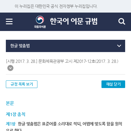
이 누리집은 대한민국 공식 전자정부 누리집입니다.
한글 맞춤법
[시행 2017. 3. 28.] 문화체육관광부 고시 제2017-12호(2017. 3. 28.)
규정 목록 보기
해설 닫기
본문
제1장 총칙
제1항
한글 맞춤법은 표준어를 소리대로 적되, 어법에 맞도록 함을 원칙
으로 한다.