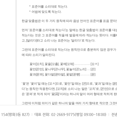
표준어를 소리대로 적는다.
어법에 맞도록 적는다.
한글 맞춤법은 이 두 가지 원칙에 따라 음성 언어인 표준어를 표음 문자
먼저 ‘표준어를 소리대로 적는다’는 말에는 한글 맞춤법이 표준어를 대상
적는다는 것은 그 표준어를 적을 때 발음에 따라 적는다는 뜻이다. 이를테면 [나무]라고 소리 나는 표준어는 ‘나무’로 적
고, [달리다]라고 소리 나는 표준어는 ‘달리다’로 적는다.
그런데 표준어를 소리대로 적는다는 원칙만으로 충분하지 않은 경우가 있다
에 따라 소리가 달라진다.
……………
꽃이[꼬치], 꽃을[꼬츨], 꽃에[꼬체]
[꼬ㅊ]
…
꽃만[꼰만], 꽃나무[꼰나무], 꽃놀이[꼰노리]
[꼰]
………
꽃과[꼳꽈], 꽃다발[꼳따발], 꽃밭[꼳빧]
[꼳]
‘꽃’은 ‘꽃이’일 때는 [꼬ㅊ]으로, ‘꽃만’일 때는 [꼰]으로, ‘꽃과’일 때는
다’는 원칙만 적용한다면, [꼬치]로 소리 나는 말은 ‘꼬치’로, [꼰만]으로 소리 나는 말은 ‘꼰만’으로, [꼳꽈]로 소리 나는 말
은 ‘꼳꽈’로 적게 되어 ‘꽃[花]’이라는 하나의 말이 여러 형태로 적히게 된
그런데 이처럼 의미가 같은 하나의 말을 여러 가지 형태로 적으면 그것이
은 하나의 말은 형태를 하나로 고정하여 일관되게 적어야 의미를 파악하기가 
되게 적는 것이 의미를 파악하는 데 효과적이다.
154(방화3동 827)
대표 전화: 02-2669-9775(평일 09:00~18:00)
전송