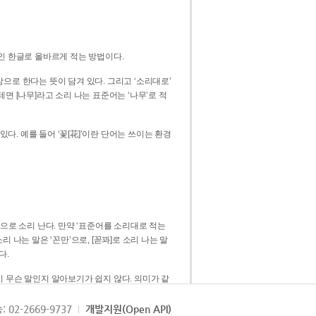
인 한글로 올바르게 적는 방법이다.
으로 한다는 뜻이 담겨 있다. 그리고 ‘소리대로’
. 예를 들어 ‘꽃[花]’이란 단어는 쓰이는 환경
 [꼳]으로 소리 난다. 만약 ‘표준어를 소리대로 적는
다.
 무슨 말인지 알아보기가 쉽지 않다. 의미가 같
쉽다. 즉 ‘꽃, 꼰, 꼳’보다는 ‘꽃’ 하나로 일관
: 02-2669-9737
개발지원(Open API)