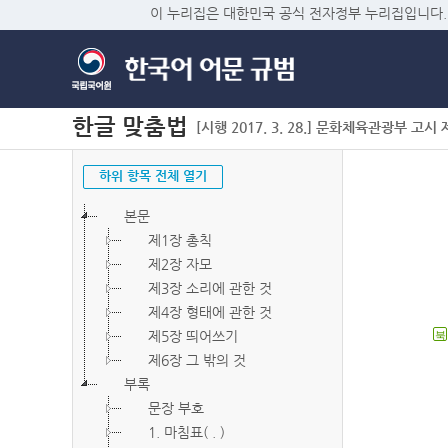
이 누리집은 대한민국 공식 전자정부 누리집입니다.
한글 맞춤법
[시행 2017. 3. 28.] 문화체육관광부 고시 제2
하위 항목 전체 열기
본문
제1장 총칙
제2장 자모
제3장 소리에 관한 것
제4장 형태에 관한 것
제5장 띄어쓰기
북
제6장 그 밖의 것
부록
문장 부호
1. 마침표( . )