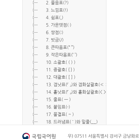
2. 물음표(?)
3. 느낌표(!)
4. 쉼표(,)
5. 가운뎃점(·)
6. 쌍점(:)
7. 빗금(/)
8. 큰따옴표(“ ”)
9. 작은따옴표(‘ ’)
10. 소괄호( ( ) )
11. 중괄호( { } )
12. 대괄호( [ ] )
13. 겹낫표(『 』)와 겹화살괄호(≪ ≫)
14. 홑낫표(「 」)와 홑화살괄호(< >)
15. 줄표( ― )
16. 붙임표(-)
17. 물결표( ~ )
18. 드러냄표( ˙ )와 밑줄(__)
19. 숨김표( O, X )
우) 07511 서울특별시 강서구 금낭화로 
20. 빠짐표( □ )