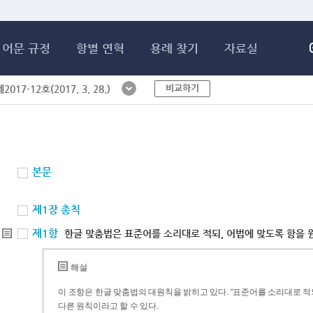
메인콘텐츠 바로가기
어문 규정
항별 연혁
용례 찾기
자료실
비교하기
017-12호(2017. 3. 28.)
본문
제1장 총칙
제1항
한글 맞춤법은 표준어를 소리대로 적되, 어법에 맞도록 함을 
해설
이 조항은 한글 맞춤법의 대원칙을 밝히고 있다. “표준어를 소리대로 적되
다른 원칙이라고 할 수 있다.