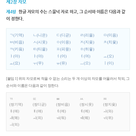
제2장 자모
제4항
한글 자모의 수는 스물넉 자로 하고, 그 순서와 이름은 다음과 같
이 정한다.
ㄱ(기역)
ㄴ(니은)
ㄷ(디귿)
ㄹ(리을)
ㅁ(미음)
ㅂ(비읍)
ㅅ(시옷)
ㅇ(이응)
ㅈ(지읒)
ㅊ(치읓)
ㅋ(키읔)
ㅌ(티읕)
ㅍ(피읖)
ㅎ(히읗)
ㅏ(아)
ㅑ(야)
ㅓ(어)
ㅕ(여)
ㅗ(오)
ㅛ(요)
ㅜ(우)
ㅠ(유)
ㅡ(으)
ㅣ(이)
[붙임 1] 위의 자모로써 적을 수 없는 소리는 두 개 이상의 자모를 어울러서 적되, 그
순서와 이름은 다음과 같이 정한다.
ㄲ
ㄸ
ㅃ
ㅆ
ㅉ
(쌍기역)
(쌍디귿)
(쌍비읍)
(쌍시옷)
(쌍지읒)
ㅐ(애)
ㅒ(얘)
ㅔ(에)
ㅖ(예)
ㅘ(와)
ㅙ(왜)
ㅚ(외)
ㅝ(워)
ㅞ(웨)
ㅟ(위)
ㅢ(의)