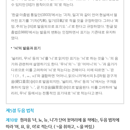
수 있지만 [의]가 원칙이므로 ‘의’로 적는다.
‘한글 마춤법 통일안(1933)’에서는 ‘긔챠, 일긔’와 같이 언어 현실에서 멀
어진 표기를 ‘기차(汽車), 일기(日氣)’로 적을 것을 규정하였다. 그러나 ‘희
망, 주의’는 [의]로 발음되므로 표기도 ‘ㅢ’로 한다고 규정하였다. ‘한글 맞
춤법(1988)’에서는 발음의 변화는 인정하면서 표기는 기존대로 유지하
였다.
‘늬’의 발음과 표기
‘늴리리, 무늬’ 등의 ‘늬’를 ‘니’로 읽지만 표기는 ‘늬’로 하는 것을 ‘ㄴ’의 음
가와 관련하여 설명하기도 한다. ‘무늬’의 ‘ㄴ’은 ‘어머니’의 ‘ㄴ’과 음가가
다르므로 이를 고려하여 ‘늬’로 적는다는 견해이다. 이에 따르면 ‘ㄴ’은
‘ㅣ(ㅑ, ㅕ, ㅛ, ㅠ)’와 결합하면 ‘어머니, 읽으니까’에서의 [니]처럼 경구개
음(硬口蓋音) [ɲ]으로 발음되지만, ‘늴리리, 무늬’ 등의 ‘늬’에서는 구개음
화하지 않은 ‘ㄴ’, 곧 치경음(齒莖音) [n]으로 발음된다. 이를 고려하여 ‘늴
리리, 무늬’ 등에서는 전통적인 표기대로 ‘늬’로 적는다고 본다.
제5절 두음 법칙
제10항
한자음 ‘녀, 뇨, 뉴, 니’가 단어 첫머리에 올 적에는, 두음 법칙에
따라 ‘여, 요, 유, 이’로 적는다. (ㄱ을 취하고, ㄴ을 버림.)