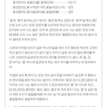
……………
꽃이[꼬치], 꽃을[꼬츨], 꽃에[꼬체]
[꼬ㅊ]
…
꽃만[꼰만], 꽃나무[꼰나무], 꽃놀이[꼰노리]
[꼰]
………
꽃과[꼳꽈], 꽃다발[꼳따발], 꽃밭[꼳빧]
[꼳]
‘꽃’은 ‘꽃이’일 때는 [꼬ㅊ]으로, ‘꽃만’일 때는 [꼰]으로, ‘꽃과’일 때는 [꼳]
으로 소리 난다. 만약 ‘표준어를 소리대로 적는다’는 원칙만 적용한다면,
[꼬치]로 소리 나는 말은 ‘꼬치’로, [꼰만]으로 소리 나는 말은 ‘꼰만’으로,
[꼳꽈]로 소리 나는 말은 ‘꼳꽈’로 적게 되어 ‘꽃[花]’이라는 하나의 말이 여
러 형태로 적히게 된다.
그런데 이처럼 의미가 같은 하나의 말을 여러 가지 형태로 적으면 그것이
무슨 말인지 알아보기가 쉽지 않다. 의미가 같은 하나의 말은 형태를 하
나로 고정하여 일관되게 적어야 의미를 파악하기가 쉽다. 즉 ‘꽃, 꼰,
꼳’보다는 ‘꽃’ 하나로 일관되게 적는 것이 의미를 파악하는 데 효과적이
다.
‘어법에 맞도록 한다’는 것은 이와 같이 뜻을 파악하기 쉽도록 각 형태소
의 본모양을 밝혀 적는다는 말이다. 이에 따라 ‘꽃’은 [꼬ㅊ], [꼰], [꼳]의 세
가지로 소리 나는 형태소이지만 그 본모양에 따라 ‘꽃’ 한 가지로 적고,
[꼬치], [꼰만], [꼳꽈]도 ‘꽃이, 꽃만, 꽃과’로 적게 된다. 이는 ‘꽃’과 같은 명
사 뒤에 조사가 결합할 때뿐 아니라 ‘늙-’과 같은 용언의 어간 뒤에 어미가
결합할 때도 동일하게 적용된다.