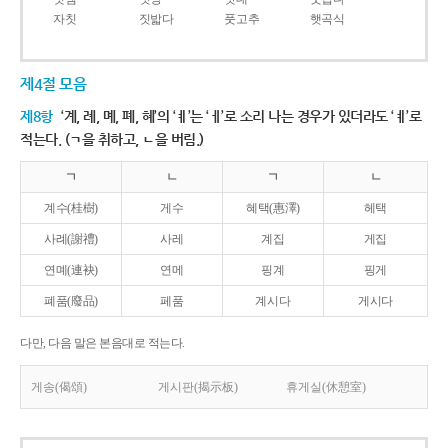
자칫
짓밟다
풋고추
햇곡식
제4절 모음
제8항
‘계, 례, 몌, 폐, 혜’의 ‘ㅖ’는 ‘ㅔ’로 소리 나는 경우가 있더라도 ‘ㅖ’로
적는다. (ㄱ을 취하고, ㄴ을 버림.)
ㄱ
ㄴ
ㄱ
ㄴ
계수(桂樹)
게수
혜택(惠澤)
헤택
사례(謝禮)
사레
계집
게집
연몌(連袂)
연메
핑계
핑게
폐품(廢品)
페품
계시다
게시다
다만, 다음 말은 본음대로 적는다.
게송(偈頌)
게시판(揭示板)
휴게실(休憩室)