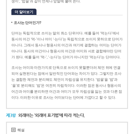
생이’, ‘밥을’과 같이 언제나 앞말에 붙여 쓴다.
더 알아보기
조사는 단어인가?
단어는 독립적으로 쓰이는 말의 최소 단위이다. 예를 들어 ‘먹는다’에서
동사의 어간 ‘먹-­’이나 어미 ‘­-는다’는 독립적으로 쓰이지 못하므로 단어가
아니다. 그래서 동사나 형용사의 어간과 여기에 결합하는 어미는 단어가
아니다. 동사의 어간이나 형용사의 어간은 어미와 서로 결합해야만 단어
가 된다. 예를 들어 ‘먹-’, ‘-는다’는 단어가 아니지만 ‘먹는다’는 단어이다.
조사는 어미와 마찬가지로 단독으로 쓰이지 못할뿐더러 체언 뒤에 연결
되어 실현된다는 점에서 일반적인 단어와는 차이가 있다. 그렇지만 조사
는 결합한 체언과 분리해도 체언이 자립성을 유지한다. ‘밥을’을 ‘밥’과
‘을’로 분리해도 ‘밥’은 여전히 자립적이다. 이러한 점은 동사나 형용사의
어간과 어미를 분리하면 어간과 어미가 모두 자립성을 잃는 것과 다른 점
이다. 이러한 이유로 조사는 어미보다는 단어에 가깝다고 할 수 있다.
제3항
외래어는 ‘외래어 표기법’에 따라 적는다.
해설