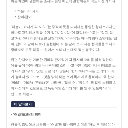
이는 체언에 결합하는 조사나 용언 어간에 결합하는 어미도 마찬가지다.
하늘이/바다가
잡아/접어
‘하늘이, 바다가’의 ‘이/가’는 주격의 뜻을 나타내는 동일한 형태소이지만
하나로 고정해서 적을 수가 없다. ‘잡-, 접-’에 결합하는 ‘-고’는 ‘잡고, 접
고’처럼 하나의 형태로만 실현되지만 ‘-아/-어’는 하나의 형태소인데도 ‘잡
아, 접어’와 같이 다르게 실현된다. 이는 달리 소리 나는 형태들을 하나의
형태소로 모두 적을 수 없어서 소리 나는 대로 적는 경우이다.
한편 한자어는 이러한 원리와 관계없이 각 글자의 소리를 밝혀 적는다.
예를 들어 ‘국어(國語)’는 [구거]로 소리 나고 ‘국민(國民)’은 [궁민]으로 소
리 나지만 ‘구거’, ‘궁민’으로 적지 않는다. 한자 하나하나는 소리와 의미
가 정해져 있으므로 그것을 밝혀 적는 것이 독서에 효율적이다. 즉 한자
‘국(國)’, ‘어(語)’, ‘민(民)’은 ‘나라 국’, ‘말씀 어’, ‘백성 민’과 같이 소리와 의
미가 정해져 있으므로 그 독립적인 소리와 의미를 알 수 있도록 ‘국어, 국
민’으로 적는다.
더 알아보기
‘어법(語法)’의 의미
한글 맞춤법에서 사용되는 ‘어법’과 일반적인 의미의 ‘어법’은 개념이 다