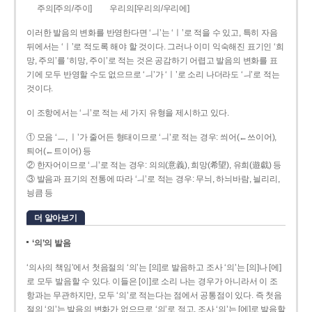
주의[주의/주이]
우리의[우리의/우리에]
이러한 발음의 변화를 반영한다면 ‘ㅢ’는 ‘ㅣ’로 적을 수 있고, 특히 자음
뒤에서는 ‘ㅣ’로 적도록 해야 할 것이다. 그러나 이미 익숙해진 표기인 ‘희
망, 주의’를 ‘히망, 주이’로 적는 것은 공감하기 어렵고 발음의 변화를 표
기에 모두 반영할 수도 없으므로 ‘ㅢ’가 ‘ㅣ’로 소리 나더라도 ‘ㅢ’로 적는
것이다.
이 조항에서는 ‘ㅢ’로 적는 세 가지 유형을 제시하고 있다.
① 모음 ‘ㅡ, ㅣ’가 줄어든 형태이므로 ‘ㅢ’로 적는 경우: 씌어(←쓰이어),
틔어(←트이어) 등
② 한자어이므로 ‘ㅢ’로 적는 경우: 의의(意義), 희망(希望), 유희(遊戱) 등
③ 발음과 표기의 전통에 따라 ‘ㅢ’로 적는 경우: 무늬, 하늬바람, 늴리리,
닁큼 등
더 알아보기
‘의’의 발음
‘의사의 책임’에서 첫음절의 ‘의’는 [의]로 발음하고 조사 ‘의’는 [의]나 [에]
로 모두 발음할 수 있다. 이들은 [이]로 소리 나는 경우가 아니라서 이 조
항과는 무관하지만, 모두 ‘의’로 적는다는 점에서 공통점이 있다. 즉 첫음
절의 ‘의’는 발음의 변화가 없으므로 ‘의’로 적고, 조사 ‘의’는 [에]로 발음할