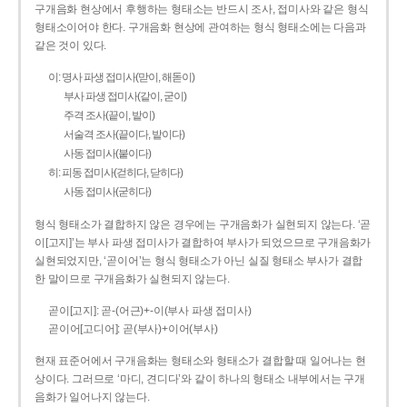
구개음화 현상에서 후행하는 형태소는 반드시 조사, 접미사와 같은 형식
형태소이어야 한다. 구개음화 현상에 관여하는 형식 형태소에는 다음과
같은 것이 있다.
이: 명사 파생 접미사(맏이, 해돋이)
부사 파생 접미사(같이, 굳이)
주격 조사(끝이, 밭이)
서술격 조사(끝이다, 밭이다)
사동 접미사(붙이다)
히: 피동 접미사(걷히다, 닫히다)
사동 접미사(굳히다)
형식 형태소가 결합하지 않은 경우에는 구개음화가 실현되지 않는다. ‘곧
이[고지]’는 부사 파생 접미사가 결합하여 부사가 되었으므로 구개음화가
실현되었지만, ‘곧이어’는 형식 형태소가 아닌 실질 형태소 부사가 결합
한 말이므로 구개음화가 실현되지 않는다.
곧이[고지]: 곧-­(어근)+­-이(부사 파생 접미사)
곧이어[고디어]: 곧(부사)+이어(부사)
현재 표준어에서 구개음화는 형태소와 형태소가 결합할 때 일어나는 현
상이다. 그러므로 ‘마디, 견디다’와 같이 하나의 형태소 내부에서는 구개
음화가 일어나지 않는다.