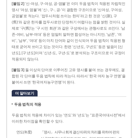
[붙임 2]
‘신-여성, 구-여성, 공-염불’은 이미 두음 법칙이 적용된 자립적인
명사 ‘여성, 염불’에 ‘신-, 구-, 공-’이 결합한 구조이므로 ‘신여성, 구여성,
공염불’로 적는다. ‘접두사처럼 쓰이는 한자’라고 한 것은 ‘신(新), 구
(舊)’와 같은 한자를 접두사로만 단정하기 어렵다는 점을 밝힌 것이다. 실
제로 ‘구(舊)’는 ‘구 시민 회관’과 같은 구성에서는 관형사로도 쓰인다. ‘남
존­-여비, 남부-­여대’ 등은 엄밀히 말하면 합성어는 아니지만, ‘남존’, ‘여
비’, ‘남부’, ‘여대’ 등이 마치 단어와 같이 인식되어 두음 법칙이 적용된 형
태로 굳어져 쓰이고 있는 것이다. 한편 ‘신년도, 구년도’ 등은 발음이 [신
년도], [구ː년도]이며 ‘신년­-도, 구년-­도’로 분석되는 구조이므로 이 규정이
적용되지 않는다.
[붙임 3]
둘 이상의 단어로 이루어진 고유 명사를 붙여 쓰는 경우에도, 결
합된 각 단어를 두음 법칙에 따라 적는다. 따라서 ‘한국 여자 농구 연맹’을
붙여서 쓰면 ‘한국여자농구연맹’이 된다.
더 알아보기
두음 법칙의 적용
두음 법칙의 적용에 차이가 있는 ‘연도’와 ‘년도’는 “표준국어대사전”에서
이러한 차이점을 확인할 수 있다.
연도(年度)
「명사」 사무나 회계 결산 따위의 처리를 위하여 편의