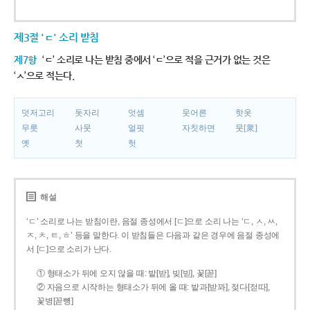
제3절 'ㄷ' 소리 받침
제7항
‘ㄷ’ 소리로 나는 받침 중에서 ‘ㄷ’으로 적을 근거가 없는 것은
‘ㅅ’으로 적는다.
덧저고리
돗자리
엇셈
웃어른
핫옷
무릇
사뭇
얼핏
자칫하면
뭇[衆]
옛
첫
헛
해설
‘ㄷ’ 소리로 나는 받침이란, 음절 종성에서 [ㄷ]으로 소리 나는 ‘ㄷ, ㅅ, ㅆ,
ㅈ, ㅊ, ㅌ, ㅎ’ 등을 말한다. 이 받침들은 다음과 같은 경우에 음절 종성에
서 [ㄷ]으로 소리가 난다.
① 형태소가 뒤에 오지 않을 때: 밭[받], 빚[빋], 꽃[꼳]
② 자음으로 시작하는 형태소가 뒤에 올 때: 밭과[받꽈], 젖다[젇따],
꽃병[꼳뼝]