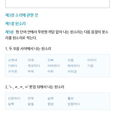
제3장 소리에 관한 것
제1절 된소리
제5항
한 단어 안에서 뚜렷한 까닭 없이 나는 된소리는 다음 음절의 첫소
리를 된소리로 적는다.
1. 두 모음 사이에서 나는 된소리
소쩍새
어깨
오빠
으뜸
아끼다
기쁘다
깨끗하다
어떠하다
해쓱하다
가끔
거꾸로
부썩
어찌
이따금
2. ‘ㄴ, ㄹ, ㅁ, ㅇ’ 받침 뒤에서 나는 된소리
산뜻하다
잔뜩
살짝
훨씬
담뿍
움찔
몽땅
엉뚱하다