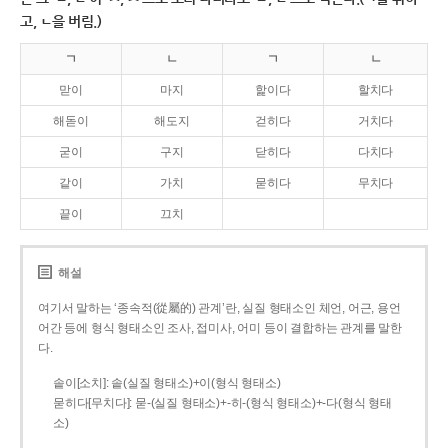
고, ㄴ을 버림.)
ㄱ
ㄴ
ㄱ
ㄴ
맏이
마지
핥이다
할치다
해돋이
해도지
걷히다
거치다
굳이
구지
닫히다
다치다
같이
가치
묻히다
무치다
끝이
끄치
해설
여기서 말하는 ‘종속적(從屬的) 관계’란, 실질 형태소인 체언, 어근, 용언
어간 등에 형식 형태소인 조사, 접미사, 어미 등이 결합하는 관계를 말한
다.
솥이[소치]: 솥(실질 형태소)+이(형식 형태소)
묻히다[무치다]: 묻­-(실질 형태소)+­-히­-(형식 형태소)+-다(형식 형태
소)