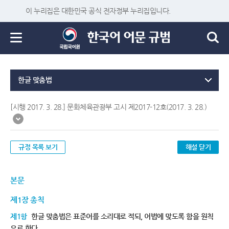
이 누리집은 대한민국 공식 전자정부 누리집입니다.
한글 맞춤법
[시행 2017. 3. 28.] 문화체육관광부 고시 제2017-12호(2017. 3. 28.)
규정 목록 보기
해설 닫기
본문
제1장 총칙
제1항
한글 맞춤법은 표준어를 소리대로 적되, 어법에 맞도록 함을 원칙
으로 한다.