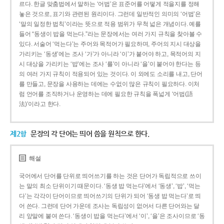
르다. 한글 맞춤법에서 말하는 ‘어법’은 표준어를 어떻게 적을지를 정해
놓은 것으로, 표기와 관련된 원리이다. 그런데 일반적인 의미의 ‘어법’은
‘말의 일정한 법칙’이라는 뜻으로 적용 범위가 무척 넓은 개념이다. 예를
들어 “동생이 밥을 먹는다.”라는 문장에서는 여러 가지 규칙을 찾아볼 수
있다. 서술어 ‘먹는다’는 주어와 목적어가 필요하며, 주어의 지시 대상을
가리키는 ‘동생’에는 조사 ‘가’가 아니라 ‘이’가 붙어야 하고, 목적어의 지
시 대상을 가리키는 ‘밥’에는 조사 ‘를’이 아니라 ‘을’이 붙어야 한다는 등
의 여러 가지 규칙이 적용되어 있는 것이다. 이 외에도 소리를 내고, 단어
를 만들고, 문장을 사용하는 데에는 수없이 많은 규칙이 필요하다. 이처
럼 언어를 조직하거나 운영하는 데에 필요한 규칙을 폭넓게 ‘어법(語
法)’이라고 한다.
제2항
문장의 각 단어는 띄어 씀을 원칙으로 한다.
해설
국어에서 단어를 단위로 띄어쓰기를 하는 것은 단어가 독립적으로 쓰이
는 말의 최소 단위이기 때문이다. ‘동생 밥 먹는다’에서 ‘동생’, ‘밥’, ‘먹는
다’는 각각이 단어이므로 띄어쓰기의 단위가 되어 ‘동생 밥 먹는다’로 띄
어 쓴다. 그런데 단어 가운데 조사는 독립성이 없어서 다른 단어와는 달
리 앞말에 붙여 쓴다. ‘동생이 밥을 먹는다’에서 ‘이’, ‘을’은 조사이므로 ‘동