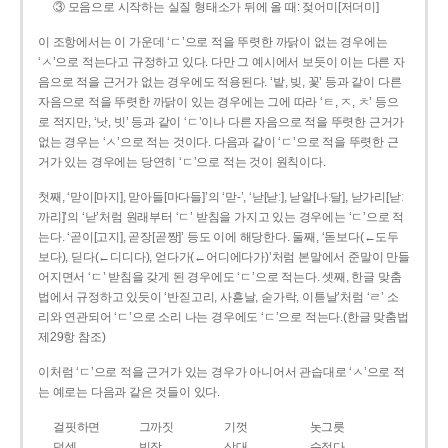
③ 모음으로 시작하는 실질 형태소가 뒤에 올 때: 젖어미[저더미]
이 조항에서는 이 가운데 ‘ㄷ’으로 적을 뚜렷한 까닭이 없는 경우에는
‘ㅅ’으로 적는다고 규정하고 있다. 다만 그 예시에서 보듯이 이는 다른 자
음으로 적을 근거가 없는 경우에도 적용된다. ‘밭, 빚, 꽃’ 등과 같이 다른
자음으로 적을 뚜렷한 까닭이 있는 경우에는 그에 따라 ‘ㅌ, ㅈ, ㅊ’ 등으
로 적지만, ‘낫, 빗’ 등과 같이 ‘ㄷ’이나 다른 자음으로 적을 뚜렷한 근거가
없는 경우는 ‘ㅅ’으로 적는 것이다. 다음과 같이 ‘ㄷ’으로 적을 뚜렷한 근
거가 있는 경우에는 당연히 ‘ㄷ’으로 적는 것이 원칙이다.
첫째, ‘맏이[마지], 맏아들[마다들]’의 ‘맏-’, ‘낟[낟ː], 낟알[나ː달], 낟가리[낟ː
까리]’의 ‘낟’처럼 원래부터 ‘ㄷ’ 받침을 가지고 있는 경우에는 ‘ㄷ’으로 적
는다. ‘곧이[고지], 곧장[곧짱]’ 등도 이에 해당한다. 둘째, ‘돋보다(←도두
보다), 딛다(←디디다), 얻다가(←어디에다가)’처럼 본말에서 준말이 만들
어지면서 ‘ㄷ’ 받침을 갖게 된 경우에도 ‘ㄷ’으로 적는다. 셋째, 한글 맞춤
법에서 규정하고 있듯이 ‘반짇고리, 사흗날, 숟가락, 이튿날’처럼 ‘ㄹ’ 소
리와 연관되어 ‘ㄷ’으로 소리 나는 경우에도 ‘ㄷ’으로 적는다.(한글 맞춤법
제29항 참조)
이처럼 ‘ㄷ’으로 적을 근거가 있는 경우가 아니어서 관습대로 ‘ㅅ’으로 적
는 예로는 다음과 같은 것들이 있다.
걸핏하면
그까짓
기껏
놋그릇
덧셈
빗장
삿대
숫접다