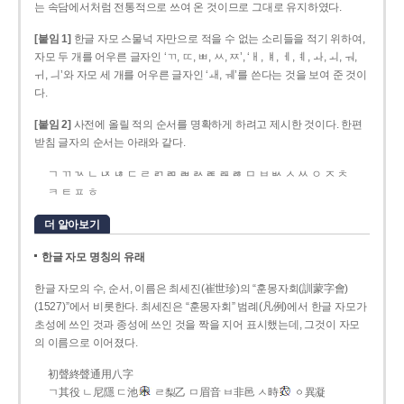
는 속담에서처럼 전통적으로 쓰여 온 것이므로 그대로 유지하였다.
[붙임 1]
한글 자모 스물넉 자만으로 적을 수 없는 소리들을 적기 위하여,
자모 두 개를 어우른 글자인 ‘ㄲ, ㄸ, ㅃ, ㅆ, ㅉ’, ‘ㅐ, ㅒ, ㅔ, ㅖ, ㅘ, ㅚ, ㅝ,
ㅟ, ㅢ’와 자모 세 개를 어우른 글자인 ‘ㅙ, ㅞ’를 쓴다는 것을 보여 준 것이
다.
[붙임 2]
사전에 올릴 적의 순서를 명확하게 하려고 제시한 것이다. 한편
받침 글자의 순서는 아래와 같다.
ㄱ ㄲ ㄳ ㄴ ㄵ ㄶ ㄷ ㄹ ㄺ ㄻ ㄼ ㄽ ㄾ ㄿ ㅀ ㅁ ㅂ ㅄ ㅅ ㅆ ㅇ ㅈ ㅊ
ㅋ ㅌ ㅍ ㅎ
더 알아보기
한글 자모 명칭의 유래
한글 자모의 수, 순서, 이름은 최세진(崔世珍)의 “훈몽자회(訓蒙字會)
(1527)”에서 비롯한다. 최세진은 “훈몽자회” 범례(凡例)에서 한글 자모가
초성에 쓰인 것과 종성에 쓰인 것을 짝을 지어 표시했는데, 그것이 자모
의 이름으로 이어졌다.
初聲終聲通用八字
ㄱ其役 ㄴ尼隱 ㄷ池
ㄹ梨乙 ㅁ眉音 ㅂ非邑 ㅅ時
ㆁ異凝