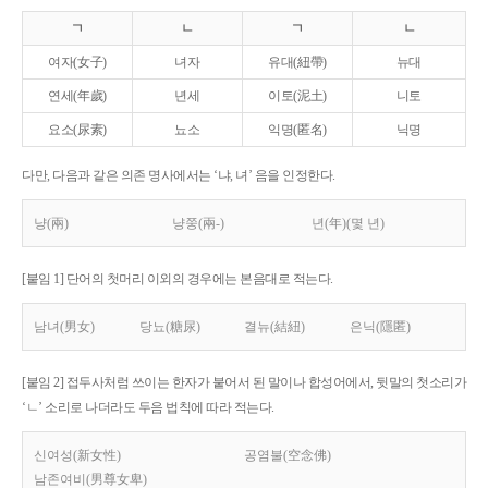
ㄱ
ㄴ
ㄱ
ㄴ
여자(女子)
녀자
유대(紐帶)
뉴대
연세(年歲)
년세
이토(泥土)
니토
요소(尿素)
뇨소
익명(匿名)
닉명
다만, 다음과 같은 의존 명사에서는 ‘냐, 녀’ 음을 인정한다.
냥(兩)
냥쭝(兩-)
년(年)(몇 년)
[붙임 1] 단어의 첫머리 이외의 경우에는 본음대로 적는다.
남녀(男女)
당뇨(糖尿)
결뉴(結紐)
은닉(隱匿)
[붙임 2] 접두사처럼 쓰이는 한자가 붙어서 된 말이나 합성어에서, 뒷말의 첫소리가
‘ㄴ’ 소리로 나더라도 두음 법칙에 따라 적는다.
신여성(新女性)
공염불(空念佛)
남존여비(男尊女卑)