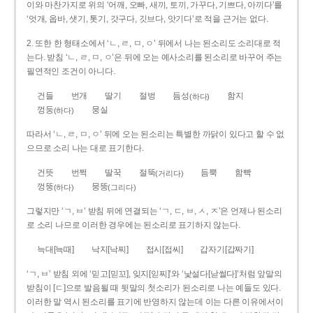
이와 마찬가지로 위의 ‘어깨, 오빠, 새끼, 토끼, 가꾸다, 기쁘다, 아끼다’를
‘엇개, 옵바, 샛기, 톳기, 갓구다, 깃브다, 앗기다’로 적을 근거는 없다.
2. 또한 한 형태소에서 ‘ㄴ, ㄹ, ㅁ, ㅇ’ 뒤에서 나는 된소리도 소리대로 적
는다. 받침 ‘ㄴ, ㄹ, ㅁ, ㅇ’은 뒤에 오는 예사소리를 된소리로 바꾸어 주는
필연적인 조건이 아니다.
건들
번개
딸기
절벙
듬성
함지
(하다)
껑둥
뭉실
(하다)
따라서 ‘ㄴ, ㄹ, ㅁ, ㅇ’ 뒤에 오는 된소리는 특별한 까닭이 있다고 할 수 없
으므로 소리 나는 대로 표기한다.
건뜻
번쩍
딸꾹
절뚝
듬뿍
함빡
(거리다)
껑뚱
뭉뚱
(하다)
(그리다)
그렇지만 ‘ㄱ, ㅂ’ 받침 뒤에 연결되는 ‘ㄱ, ㄷ, ㅂ, ㅅ, ㅈ’은 언제나 된소리
로 소리 나므로 이러한 경우에는 된소리로 표기하지 않는다.
늑대[늑때]
낙지[낙찌]
접시[접씨]
갑자기[갑짜기]
‘ㄱ, ㅂ’ 받침 외에 ‘믿고[믿꼬], 잊지[읻찌]’와 ‘낯설다[낟썰다]’처럼 앞말의
받침이 [ㄷ]으로 발음될 때 뒷말의 첫소리가 된소리로 나는 예들도 있다.
이러한 말 역시 된소리를 표기에 반영하지 않는데 이는 다른 이유에서이