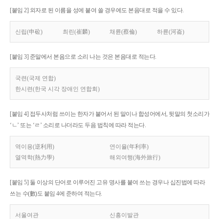
[붙임 2] 외자로 된 이름을 성에 붙여 쓸 경우에도 본음대로 적을 수 있다.
신립(申砬)
최린(崔麟)
채륜(蔡倫)
하륜(河崙)
[붙임 3] 준말에서 본음으로 소리 나는 것은 본음대로 적는다.
국련(국제 연합)
한시련(한국 시각 장애인 연합회)
[붙임 4] 접두사처럼 쓰이는 한자가 붙어서 된 말이나 합성어에서, 뒷말의 첫소리가
‘ㄴ’ 또는 ‘ㄹ’ 소리로 나더라도 두음 법칙에 따라 적는다.
역이용(逆利用)
연이율(年利率)
열역학(熱力學)
해외여행(海外旅行)
[붙임 5] 둘 이상의 단어로 이루어진 고유 명사를 붙여 쓰는 경우나 십진법에 따라
쓰는 수(數)도 붙임 4에 준하여 적는다.
서울여관
신흥이발관