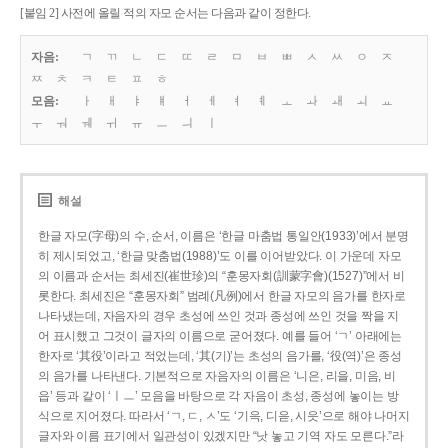
[붙임 2] 사전에 올릴 적의 자모 순서는 다음과 같이 정한다.
자음:
ㄱ
ㄲ
ㄴ
ㄷ
ㄸ
ㄹ
ㅁ
ㅂ
ㅃ
ㅅ
ㅆ
ㅇ
ㅈ
ㅉ
ㅊ
ㅋ
ㅌ
ㅍ
ㅎ
모음:
ㅏ
ㅐ
ㅑ
ㅒ
ㅓ
ㅔ
ㅕ
ㅖ
ㅗ
ㅘ
ㅙ
ㅚ
ㅛ
ㅜ
ㅝ
ㅞ
ㅟ
ㅠ
ㅡ
ㅢ
ㅣ
해설
한글 자모(字母)의 수, 순서, 이름은 ‘한글 마춤법 통일안(1933)’에서 분명
히 제시되었고, ‘한글 맞춤법(1988)’도 이를 이어받았다. 이 가운데 자모
의 이름과 순서는 최세진(崔世珍)의 “훈몽자회(訓蒙字會)(1527)”에서 비
롯한다. 최세진은 “훈몽자회” 범례(凡例)에서 한글 자모의 음가를 한자로
나타냈는데, 자음자의 경우 초성에 쓰인 것과 종성에 쓰인 것을 짝을 지
어 표시했고 그것이 글자의 이름으로 굳어졌다. 예를 들어 ‘ㄱ’ 아래에는
한자로 ‘其役’이라고 적었는데, ‘其(기)’는 초성의 음가를, ‘役(역)’은 종성
의 음가를 나타낸다. 기본적으로 자음자의 이름은 ‘니은, 리을, 미음, 비
읍’ 등과 같이 ‘ㅣㅡ’ 모음을 바탕으로 각 자음이 초성, 종성에 놓이는 방
식으로 지어졌다. 따라서 ‘ㄱ, ㄷ, ㅅ’도 ‘기윽, 디읃, 시읏’으로 해야 나머지
글자와 이름 표기에서 일관성이 있겠지만 “낫 놓고 기역 자도 모른다.”라