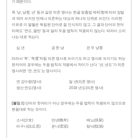
기 때문이다.
즉 ‘냥, 냥쭝, 년’ 등과 같은 의존 명사는 한글 맞춤법 제42항에 따라 앞말
과 띄어 쓰지만 언제나 의존하는 대상과 하나의 단위로 쓰인다. 이러한
이유로 이 말들은 독립된 단어로 잘 인식되지 않고, 그 결과 단어의 첫머
리에도 ‘연도, 열반’ 등과 달리 두음 법칙이 적용되지 않는다. 따라서 소리
나는 대로 적는다.
십 년
금 한 냥
은 두 냥쭝
따라서 ‘年’, ‘年度’처럼 의존 명사로 쓰이기도 하고 명사로 쓰이기도 하는
한자어의 경우에는 두음 법칙의 적용에서 차이가 난다. ‘년, 년도’가 의존
명사라면 ‘연, 연도’는 명사이다.
연 강수량(명사)
일 년(의존 명사)
생산 연도(명사)
2018 년도(의존 명사)
[붙임 1]
단어의 첫머리가 아닌 경우에는 두음 법칙이 적용되지 않으므로
본음대로 적는 것이다.
소녀(少女)
만년(晩年)
배뇨(排尿)
비구니(比丘尼)
운니(雲泥)
탐닉(耽溺)