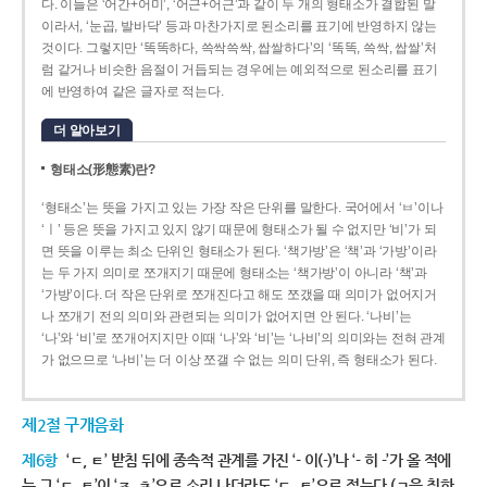
다. 이들은 ‘어간+어미’, ‘어근+어근’과 같이 두 개의 형태소가 결합된 말
이라서, ‘눈곱, 발바닥’ 등과 마찬가지로 된소리를 표기에 반영하지 않는
것이다. 그렇지만 ‘똑똑하다, 쓱싹쓱싹, 쌉쌀하다’의 ‘똑똑, 쓱싹, 쌉쌀’처
럼 같거나 비슷한 음절이 거듭되는 경우에는 예외적으로 된소리를 표기
에 반영하여 같은 글자로 적는다.
더 알아보기
형태소(形態素)란?
‘형태소’는 뜻을 가지고 있는 가장 작은 단위를 말한다. 국어에서 ‘ㅂ’이나
‘ㅣ’ 등은 뜻을 가지고 있지 않기 때문에 형태소가 될 수 없지만 ‘비’가 되
면 뜻을 이루는 최소 단위인 형태소가 된다. ‘책가방’은 ‘책’과 ‘가방’이라
는 두 가지 의미로 쪼개지기 때문에 형태소는 ‘책가방’이 아니라 ‘책’과
‘가방’이다. 더 작은 단위로 쪼개진다고 해도 쪼갰을 때 의미가 없어지거
나 쪼개기 전의 의미와 관련되는 의미가 없어지면 안 된다. ‘나비’는
‘나’와 ‘비’로 쪼개어지지만 이때 ‘나’와 ‘비’는 ‘나비’의 의미와는 전혀 관계
가 없으므로 ‘나비’는 더 이상 쪼갤 수 없는 의미 단위, 즉 형태소가 된다.
제2절 구개음화
제6항
‘ㄷ, ㅌ’ 받침 뒤에 종속적 관계를 가진 ‘- 이(-)’나 ‘- 히 -’가 올 적에
는 그 ‘ㄷ, ㅌ’이 ‘ㅈ, ㅊ’으로 소리 나더라도 ‘ㄷ, ㅌ’으로 적는다.(ㄱ을 취하