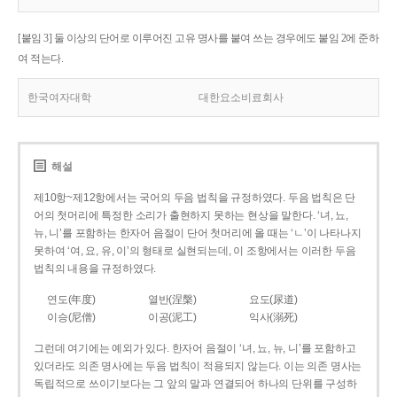
[붙임 3] 둘 이상의 단어로 이루어진 고유 명사를 붙여 쓰는 경우에도 붙임 2에 준하
여 적는다.
한국여자대학
대한요소비료회사
해설
제10항~제12항에서는 국어의 두음 법칙을 규정하였다. 두음 법칙은 단
어의 첫머리에 특정한 소리가 출현하지 못하는 현상을 말한다. ‘녀, 뇨,
뉴, 니’를 포함하는 한자어 음절이 단어 첫머리에 올 때는 ‘ㄴ’이 나타나지
못하여 ‘여, 요, 유, 이’의 형태로 실현되는데, 이 조항에서는 이러한 두음
법칙의 내용을 규정하였다.
연도(年度)
열반(涅槃)
요도(尿道)
이승(尼僧)
이공(泥工)
익사(溺死)
그런데 여기에는 예외가 있다. 한자어 음절이 ‘녀, 뇨, 뉴, 니’를 포함하고
있더라도 의존 명사에는 두음 법칙이 적용되지 않는다. 이는 의존 명사는
독립적으로 쓰이기보다는 그 앞의 말과 연결되어 하나의 단위를 구성하