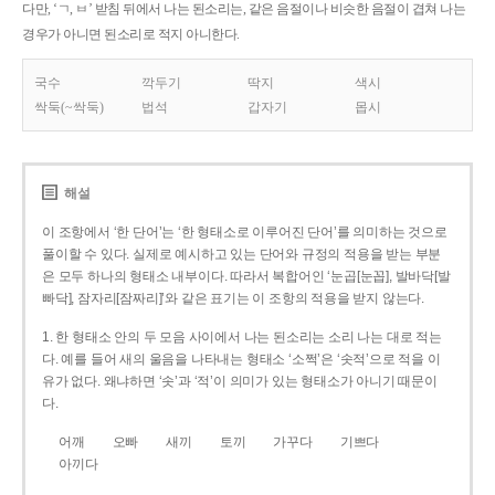
다만, ‘ㄱ, ㅂ’ 받침 뒤에서 나는 된소리는, 같은 음절이나 비슷한 음절이 겹쳐 나는
경우가 아니면 된소리로 적지 아니한다.
국수
깍두기
딱지
색시
싹둑(~싹둑)
법석
갑자기
몹시
해설
이 조항에서 ‘한 단어’는 ‘한 형태소로 이루어진 단어’를 의미하는 것으로
풀이할 수 있다. 실제로 예시하고 있는 단어와 규정의 적용을 받는 부분
은 모두 하나의 형태소 내부이다. 따라서 복합어인 ‘눈곱[눈꼽], 발바닥[발
빠닥], 잠자리[잠짜리]’와 같은 표기는 이 조항의 적용을 받지 않는다.
1. 한 형태소 안의 두 모음 사이에서 나는 된소리는 소리 나는 대로 적는
다. 예를 들어 새의 울음을 나타내는 형태소 ‘소쩍’은 ‘솟적’으로 적을 이
유가 없다. 왜냐하면 ‘솟’과 ‘적’이 의미가 있는 형태소가 아니기 때문이
다.
어깨
오빠
새끼
토끼
가꾸다
기쁘다
아끼다