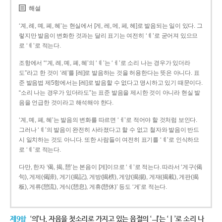
해설
‘계, 례, 몌, 폐, 혜’는 현실에서 [게, 레, 메, 페, 헤]로 발음되는 일이 있다. 그
렇지만 발음이 변화한 것과는 달리 표기는 여전히 ‘ㅖ’로 굳어져 있으므
로 ‘ㅖ’로 적는다.
조항에서 “‘계, 례, 몌, 폐, 혜’의 ‘ㅖ’는 ‘ㅔ’로 소리 나는 경우가 있더라
도”라고 한 것이 ‘례’를 [레]로 발음하는 것을 허용한다는 뜻은 아니다. 표
준 발음법 제5항에서는 [레]로 발음할 수 없다고 명시하고 있기 때문이다.
“소리 나는 경우가 있더라도”는 표준 발음을 제시한 것이 아니라 현실 발
음을 언급한 것이라고 해석해야 한다.
‘계, 몌, 폐, 혜’는 발음의 변화를 따르면 ‘ㅔ’로 적어야 할 것처럼 보인다.
그러나 ‘ㅖ’의 발음이 완전히 사라졌다고 할 수 없고 철자와 발음이 반드
시 일치하는 것도 아니다. 또한 사람들이 여전히 표기를 ‘ㅖ’로 인식하므
로 ‘ㅖ’로 적는다.
다만, 한자 ‘偈, 揭, 憩’는 본음이 [게]이므로 ‘ㅔ’로 적는다. 따라서 ‘게구(偈
句), 게제(偈諦), 게기(揭記), 게방(揭榜), 게양(揭揚), 게재(揭載), 게판(揭
板), 게류(憩流), 게식(憩息), 게휴(憩休)’ 등도 ‘게’로 적는다.
제9항
‘의’나, 자음을 첫소리로 가지고 있는 음절의 ‘ㅢ’는 ‘ㅣ’로 소리 나