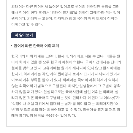
외래어는 다른 언어에서 들어온 말이므로 원어의 언어적인 특징을 고려
해서 적어야 한다. 따라서 ‘외래어 표기법’을 정하여 그에 따라 적는 것이
원칙이다. 외래어는 고유어, 한자어와 함께 국어의 어휘 체계에 정착한
어휘라고 할 수 있다.
더 알아보기
원어에 따른 한국어 어휘 체계
한국어의 어휘 체계는 고유어, 한자어, 외래어로 나눌 수 있다. 이들은 원
어에 차이가 있을 뿐 모두 한국어 어휘에 속한다. 국어사전에서는 단어의
원어를 밝히고 있다. 고유어에는 원어가 제시되어 있지 않고 한자어에는
한자가, 외래어에는 각 단어의 원어명과 로마자 표기가 제시되어 있어서
이로써 어휘 부류를 알 수가 있다. 외래어는 국어의 어휘 체계에 속하지
않는 외국어와 개념적으로 구별된다. 하지만 실생활에서 그 구별이 명확
하지 않을 때가 있다. 현실적으로는 국어사전에 실린 어휘는 외래어, 실
리지 않은 것은 외국어로 구별하는 것이 편리하다. 예컨대 ‘보이(boy)’가
‘식당이나 호텔 따위에서 접대하는 남자’를 의미할 때는 외래어지만 ‘소
년’의 뜻으로 쓰일 때는 외국어라고 할 수 있다. 외국어를 표기할 때도 외
래어 표기법의 원칙을 준용하는 일이 많다.