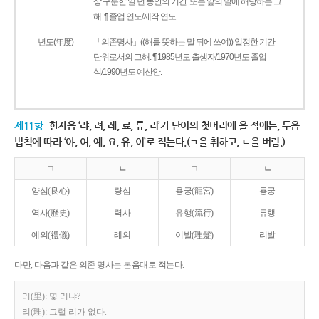
상 구분한 일 년 동안의 기간. 또는 앞의 말에 해당하는 그
해. ¶ 졸업 연도/제작 연도.
년도(年度)
「의존명사」((해를 뜻하는 말 뒤에 쓰여)) 일정한 기간
단위로서의 그해. ¶ 1985년도 출생자/1970년도 졸업
식/1990년도 예산안.
제11항
한자음 ‘랴, 려, 례, 료, 류, 리’가 단어의 첫머리에 올 적에는, 두음
법칙에 따라 ‘야, 여, 예, 요, 유, 이’로 적는다.(ㄱ을 취하고, ㄴ을 버림.)
ㄱ
ㄴ
ㄱ
ㄴ
양심(良心)
량심
용궁(龍宮)
룡궁
역사(歷史)
력사
유행(流行)
류행
예의(禮儀)
례의
이발(理髮)
리발
다만, 다음과 같은 의존 명사는 본음대로 적는다.
리(里): 몇 리냐?
리(理): 그럴 리가 없다.