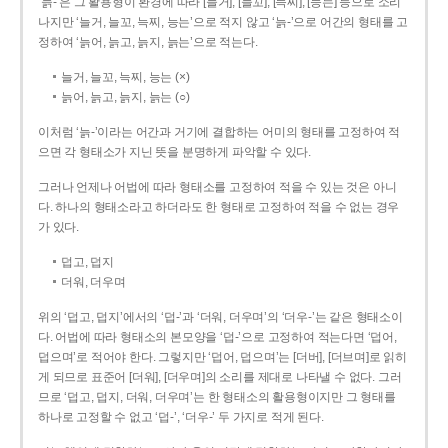
‘늙-’은 그 활용형이 환경에 따라 [늘거], [늘꼬], [늑찌], [능는] 등으로 소리
나지만 ‘늘거, 늘꼬, 늑찌, 능는’으로 적지 않고 ‘늙-’으로 어간의 형태를 고
정하여 ‘늙어, 늙고, 늙지, 늙는’으로 적는다.
늘거, 늘꼬, 늑찌, 능는 (×)
늙어, 늙고, 늙지, 늙는 (○)
이처럼 ‘늙-­’이라는 어간과 거기에 결합하는 어미의 형태를 고정하여 적
으면 각 형태소가 지닌 뜻을 분명하게 파악할 수 있다.
그러나 언제나 어법에 따라 형태소를 고정하여 적을 수 있는 것은 아니
다. 하나의 형태소라고 하더라도 한 형태로 고정하여 적을 수 없는 경우
가 있다.
덥고, 덥지
더워, 더우며
위의 ‘덥고, 덥지’에서의 ‘덥-­’과 ‘더워, 더우며’의 ‘더우-­’는 같은 형태소이
다. 어법에 따라 형태소의 본모양을 ‘덥-­’으로 고정하여 적는다면 ‘덥어,
덥으며’로 적어야 한다. 그렇지만 ‘덥어, 덥으며’는 [더버], [더브며]로 읽히
게 되므로 표준어 [더워], [더우며]의 소리를 제대로 나타낼 수 없다. 그러
므로 ‘덥고, 덥지, 더워, 더우며’는 한 형태소의 활용형이지만 그 형태를
하나로 고정할 수 없고 ‘덥-’, ‘더우-’ 두 가지로 적게 된다.