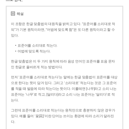
해설
이 조항은 한글 맞춤법의 대원칙을 밝히고 있다. “표준어를 소리대로 적
되”가 기본 원칙이라면, “어법에 맞도록 함”은 또 다른 원칙이라고 할 수
있다.
표준어를 소리대로 적는다.
어법에 맞도록 적는다.
한글 맞춤법은 이 두 가지 원칙에 따라 음성 언어인 표준어를 표음 문자
인 한글로 올바르게 적는 방법이다.
먼저 ‘표준어를 소리대로 적는다’는 말에는 한글 맞춤법이 표준어를 대상
으로 한다는 뜻이 담겨 있다. 그리고 ‘소리대로’ 적는다는 것은 그 표준어
를 적을 때 발음에 따라 적는다는 뜻이다. 이를테면 [나무]라고 소리 나는
표준어는 ‘나무’로 적고, [달리다]라고 소리 나는 표준어는 ‘달리다’로 적
는다.
그런데 표준어를 소리대로 적는다는 원칙만으로 충분하지 않은 경우가
있다. 예를 들어 ‘꽃[花]’이란 단어는 쓰이는 환경에 따라 소리가 달라진
다.