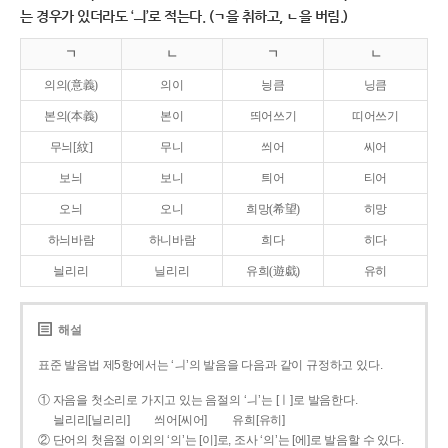
는 경우가 있더라도 ‘ㅢ’로 적는다. (ㄱ을 취하고, ㄴ을 버림.)
ㄱ
ㄴ
ㄱ
ㄴ
의의(意義)
의이
닁큼
닝큼
본의(本義)
본이
띄어쓰기
띠어쓰기
무늬[紋]
무니
씌어
씨어
보늬
보니
틔어
티어
오늬
오니
희망(希望)
히망
하늬바람
하니바람
희다
히다
늴리리
닐리리
유희(遊戱)
유히
해설
표준 발음법 제5항에서는 ‘ㅢ’의 발음을 다음과 같이 규정하고 있다.
① 자음을 첫소리로 가지고 있는 음절의 ‘ㅢ’는 [ㅣ]로 발음한다.
늴리리[닐리리]
씌어[씨어]
유희[유히]
② 단어의 첫음절 이외의 ‘의’는 [이]로, 조사 ‘의’는 [에]로 발음할 수 있다.