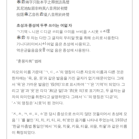
兩字只取本字之釋俚語爲聲
其尼池梨眉非時異八音用於初聲
役隱
乙音邑
凝八音用於終聲
초성과 종성에 두루 쓰이는 여덟 자
ㄱ기역 ㄴ니은 ㄷ디귿 ㄹ리을 ㅁ미음 ㅂ비읍 ㅅ시옷 ㆁ
두 자는 다만 그 글자의 우리말 뜻을 취해 소리로 사용한다.
기니디리미비시
여덟 음은 초성에 사용되고,
역은귿을음읍옷
여덟 음은 종성에 사용된다.
“훈몽자회” 범례
자모의 이름 가운데 ‘ㄱ, ㄷ, ㅅ’의 명칭이 다른 자모의 이름과 다른 것은
한자에는 ‘윽, 읃, 읏’과 같은 발음을 가진 글자가 없기 때문이었다. 그래
서 ‘윽’은 가까운 발음인 ‘役(역)’으로 표시하여 ‘ㄱ’은 ‘기역’이 되었다. 그
리고 ‘읃’과 ‘읏’은 각각 ‘末(귿 말)’과 ‘衣(옷 의)’로 표기하고, 두 글자는 글
자의 의미만을 취한다고 설명하였다. 그래서 ‘ㄷ’의 명칭은 ‘디귿’이,
‘ㅅ’의 명칭은 ‘시옷’이 된 것이다.
‘ㅈ, ㅊ, ㅋ, ㅌ, ㅍ, ㅎ’은 당시 종성으로 쓰이지 않던 것들이어서 초성에 모
음 ‘ㅣ’를 붙인 ‘지, 치, 키, 티, 피, 히’로만 음가를 나타내 주었는데, 1933년
‘한글 마춤법 통일안’에서 ‘지읒, 치읓, 키읔, 티읕, 피읖, 히읗’과 같은 이름
이 확정되었다.