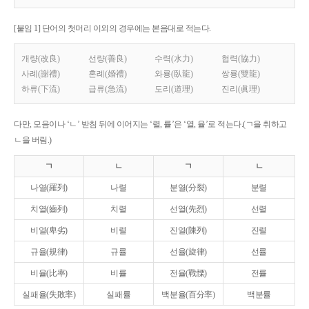
[붙임 1] 단어의 첫머리 이외의 경우에는 본음대로 적는다.
개량(改良)
선량(善良)
수력(水力)
협력(協力)
사례(謝禮)
혼례(婚禮)
와룡(臥龍)
쌍룡(雙龍)
하류(下流)
급류(急流)
도리(道理)
진리(眞理)
다만, 모음이나 ‘ㄴ’ 받침 뒤에 이어지는 ‘렬, 률’은 ‘열, 율’로 적는다.(ㄱ을 취하고
ㄴ을 버림.)
ㄱ
ㄴ
ㄱ
ㄴ
나열(羅列)
나렬
분열(分裂)
분렬
치열(齒列)
치렬
선열(先烈)
선렬
비열(卑劣)
비렬
진열(陳列)
진렬
규율(規律)
규률
선율(旋律)
선률
비율(比率)
비률
전율(戰慄)
전률
실패율(失敗率)
실패률
백분율(百分率)
백분률