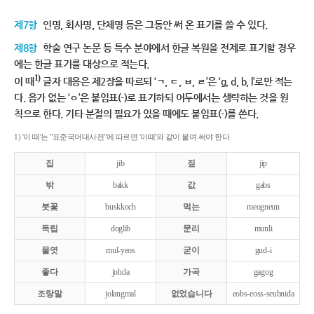
제7항
인명, 회사명, 단체명 등은 그동안 써 온 표기를 쓸 수 있다.
제8항
학술 연구 논문 등 특수 분야에서 한글 복원을 전제로 표기할 경우
에는 한글 표기를 대상으로 적는다.
1)
이 때
글자 대응은 제2장을 따르되 ‘ㄱ, ㄷ, ㅂ, ㄹ’은 ‘g, d, b, l’로만 적는
다. 음가 없는 ‘ㅇ’은 붙임표(-)로 표기하되 어두에서는 생략하는 것을 원
칙으로 한다. 기타 분절의 필요가 있을 때에도 붙임표(-)를 쓴다.
1) '이 때'는 "표준국어대사전"에 따르면 '이때'와 같이 붙여 써야 한다.
집
jib
짚
jip
밖
bakk
값
gabs
붓꽃
buskkoch
먹는
meogneun
독립
doglib
문리
munli
물엿
mul-yeos
굳이
gud-i
좋다
johda
가곡
gagog
조랑말
jolangmal
없었습니다
eobs-eoss-seubnida