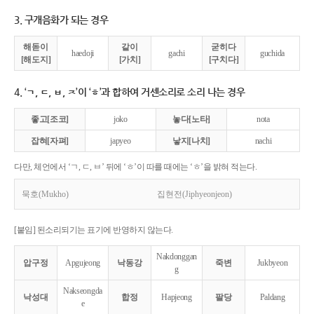
3. 구개음화가 되는 경우
해돋이
같이
굳히다
haedoji
gachi
guchida
[해도지]
[가치]
[구치다]
4. ‘ㄱ, ㄷ, ㅂ, ㅈ’이 ‘ㅎ’과 합하여 거센소리로 소리 나는 경우
좋고[조코]
joko
놓다[노타]
nota
잡혀[자펴]
japyeo
낳지[나치]
nachi
다만, 체언에서 ‘ㄱ, ㄷ, ㅂ’ 뒤에 ‘ㅎ’이 따를 때에는 ‘ㅎ’을 밝혀 적는다.
묵호(Mukho)
집현전(Jiphyeonjeon)
[붙임] 된소리되기는 표기에 반영하지 않는다.
Nakdonggan
압구정
Apgujeong
낙동강
죽변
Jukbyeon
g
Nakseongda
낙성대
합정
Hapjeong
팔당
Paldang
e