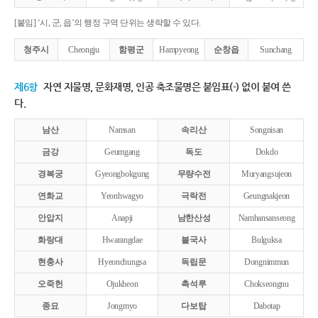
[붙임] ‘시, 군, 읍’의 행정 구역 단위는 생략할 수 있다.
청주시
Cheongju
함평군
Hampyeong
순창읍
Sunchang
제6항
자연 지물명, 문화재명, 인공 축조물명은 붙임표(-) 없이 붙여 쓴
다.
남산
Namsan
속리산
Songnisan
금강
Geumgang
독도
Dokdo
경복궁
Gyeongbokgung
무량수전
Muryangsujeon
연화교
Yeonhwagyo
극락전
Geungnakjeon
안압지
Anapji
남한산성
Namhansanseong
화랑대
Hwarangdae
불국사
Bulguksa
현충사
Hyeonchungsa
독립문
Dongnimmun
오죽헌
Ojukheon
촉석루
Chokseongnu
종묘
Jongmyo
다보탑
Dabotap