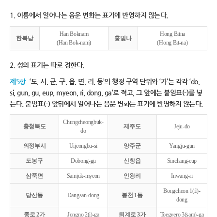
1. 이름에서 일어나는 음운 변화는 표기에 반영하지 않는다.
Han Boknam
Hong Bitna
한복남
홍빛나
(Han Bok-nam)
(Hong Bit-na)
2. 성의 표기는 따로 정한다.
제5항
‘도, 시, 군, 구, 읍, 면, 리, 동’의 행정 구역 단위와 ‘가’는 각각 ‘do,
si, gun, gu, eup, myeon, ri, dong, ga’로 적고, 그 앞에는 붙임표(-)를 넣
는다. 붙임표(-) 앞뒤에서 일어나는 음운 변화는 표기에 반영하지 않는다.
Chungcheongbuk-
충청북도
제주도
Jeju-do
do
의정부시
Uijeongbu-si
양주군
Yangju-gun
도봉구
Dobong-gu
신창읍
Sinchang-eup
삼죽면
Samjuk-myeon
인왕리
Inwang-ri
Bongcheon 1(il)-
당산동
Dangsan-dong
봉천 1동
dong
종로 2가
Jongno 2(i)-ga
퇴계로 3가
Toegyero 3(sam)-ga