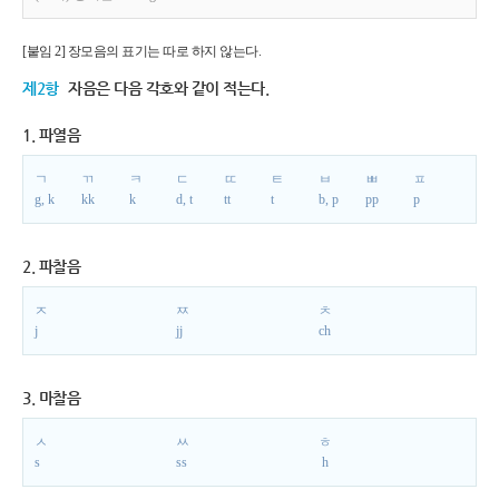
[붙임 2] 장모음의 표기는 따로 하지 않는다.
제2항
자음은 다음 각호와 같이 적는다.
1. 파열음
ㄱ
ㄲ
ㅋ
ㄷ
ㄸ
ㅌ
ㅂ
ㅃ
ㅍ
g, k
kk
k
d, t
tt
t
b, p
pp
p
2. 파찰음
ㅈ
ㅉ
ㅊ
j
jj
ch
3. 마찰음
ㅅ
ㅆ
ㅎ
s
ss
h