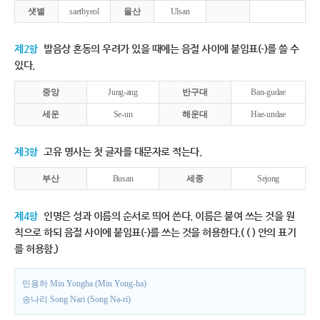
샛별
saetbyeol
울산
Ulsan
제2항
발음상 혼동의 우려가 있을 때에는 음절 사이에 붙임표(-)를 쓸 수
있다.
중앙
Jung-ang
반구대
Ban-gudae
세운
Se-un
해운대
Hae-undae
제3항
고유 명사는 첫 글자를 대문자로 적는다.
부산
Busan
세종
Sejong
제4항
인명은 성과 이름의 순서로 띄어 쓴다. 이름은 붙여 쓰는 것을 원
칙으로 하되 음절 사이에 붙임표(-)를 쓰는 것을 허용한다.( ( ) 안의 표기
를 허용함.)
민용하 Min Yongha (Min Yong-ha)
송나리 Song Nari (Song Na-ri)