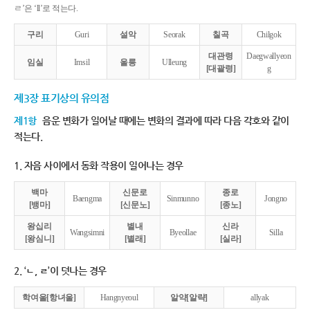
ㄹ’은 ‘ll’로 적는다.
구리
Guri
설악
Seorak
칠곡
Chilgok
대관령
Daegwallyeon
임실
Imsil
울릉
Ulleung
[대괄령]
g
제3장 표기상의 유의점
제1항
음운 변화가 일어날 때에는 변화의 결과에 따라 다음 각호와 같이
적는다.
1. 자음 사이에서 동화 작용이 일어나는 경우
백마
신문로
종로
Baengma
Sinmunno
Jongno
[뱅마]
[신문노]
[종노]
왕십리
별내
신라
Wangsimni
Byeollae
Silla
[왕심니]
[별래]
[실라]
2. ‘ㄴ, ㄹ’이 덧나는 경우
학여울[항녀울]
Hangnyeoul
알약[알략]
allyak