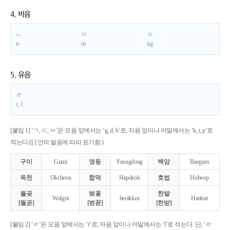
4. 비음
ㄴ
ㅁ
ㅇ
n
m
ng
5. 유음
ㄹ
r, l
[붙임 1] ‘ㄱ, ㄷ, ㅂ’은 모음 앞에서는 ‘g, d, b’로, 자음 앞이나 어말에서는 ‘k, t, p’로
적는다.([ ] 안의 발음에 따라 표기함.)
구미
Gumi
영동
Yeongdong
백암
Baegam
옥천
Okcheon
합덕
Hapdeok
호법
Hobeop
월곶
벚꽃
한밭
Wolgot
beotkkot
Hanbat
[월곧]
[벋꼳]
[한받]
[붙임 2] ‘ㄹ’은 모음 앞에서는 ‘r’로, 자음 앞이나 어말에서는 ‘l’로 적는다. 단, ‘ㄹ