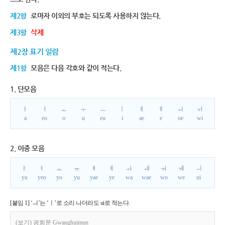
제2항
로마자 이외의 부호는 되도록 사용하지 않는다.
제3항
삭제
제2장 표기 일람
제1항
모음은 다음 각호와 같이 적는다.
1. 단모음
ㅏ
ㅓ
ㅗ
ㅜ
ㅡ
ㅣ
ㅐ
ㅔ
ㅚ
ㅟ
a
eo
o
u
eu
i
ae
e
oe
wi
2. 이중 모음
ㅑ
ㅕ
ㅛ
ㅠ
ㅒ
ㅖ
ㅘ
ㅙ
ㅝ
ㅞ
ㅢ
ya
yeo
yo
yu
yae
ye
wa
wae
wo
we
ui
[붙임 1] ‘ㅢ’는 ‘ㅣ’로 소리 나더라도 ui로 적는다.
(보기) 광희문 Gwanghuimun