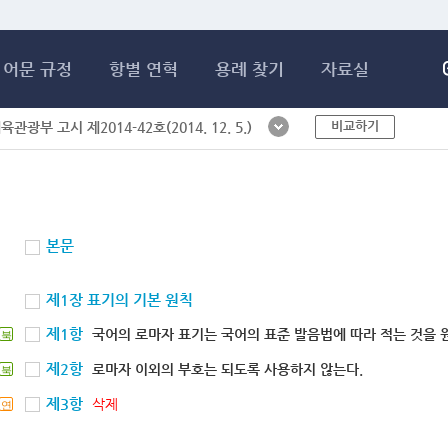
메인콘텐츠 바로가기
어문 규정
항별 연혁
용례 찾기
자료실
비교하기
체육관광부 고시 제2014-42호(2014. 12. 5.)
본문
제1장 표기의 기본 원칙
제1항
국어의 로마자 표기는 국어의 표준 발음법에 따라 적는 것을 
북
제2항
로마자 이외의 부호는 되도록 사용하지 않는다.
북
제3항
삭제
연