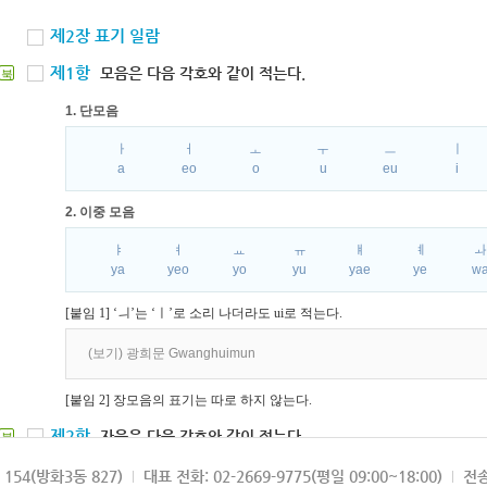
제2장 표기 일람
제1항
모음은 다음 각호와 같이 적는다.
북
1. 단모음
ㅏ
ㅓ
ㅗ
ㅜ
ㅡ
ㅣ
a
eo
o
u
eu
i
2. 이중 모음
ㅑ
ㅕ
ㅛ
ㅠ
ㅒ
ㅖ
ya
yeo
yo
yu
yae
ye
w
[붙임 1] ‘ㅢ’는 ‘ㅣ’로 소리 나더라도 ui로 적는다.
(보기) 광희문 Gwanghuimun
[붙임 2] 장모음의 표기는 따로 하지 않는다.
제2항
자음은 다음 각호와 같이 적는다.
북
1. 파열음
154(방화3동 827)
대표 전화: 02-2669-9775(평일 09:00~18:00)
전송