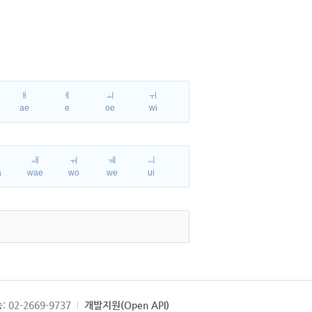
ㅐ
ㅔ
ㅚ
ㅟ
ae
e
oe
wi
ㅘ
ㅙ
ㅝ
ㅞ
ㅢ
a
wae
wo
we
ui
: 02-2669-9737
개발지원(Open API)