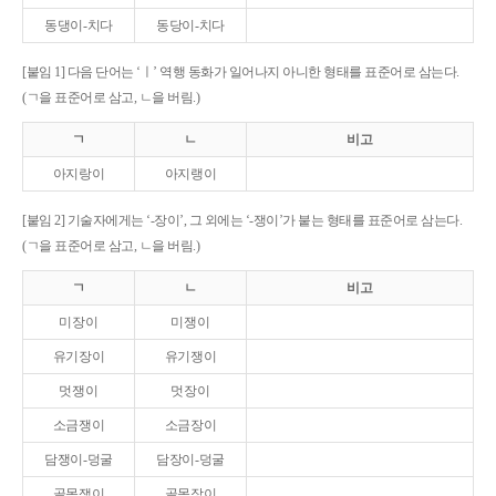
동댕이-치다
동당이-치다
[붙임 1] 다음 단어는 ‘ㅣ’ 역행 동화가 일어나지 아니한 형태를 표준어로 삼는다.
(ㄱ을 표준어로 삼고, ㄴ을 버림.)
ㄱ
ㄴ
비고
아지랑이
아지랭이
[붙임 2] 기술자에게는 ‘-장이’, 그 외에는 ‘-쟁이’가 붙는 형태를 표준어로 삼는다.
(ㄱ을 표준어로 삼고, ㄴ을 버림.)
ㄱ
ㄴ
비고
미장이
미쟁이
유기장이
유기쟁이
멋쟁이
멋장이
소금쟁이
소금장이
담쟁이-덩굴
담장이-덩굴
골목쟁이
골목장이