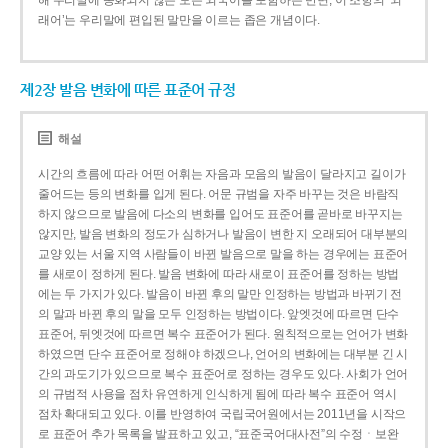
해 우리말에 동화되지 않은 모든 외국어를 포함하는 반면, 이 조항의 ‘외
래어’는 우리말에 편입된 말만을 이르는 좁은 개념이다.
제2장 발음 변화에 따른 표준어 규정
해설
시간의 흐름에 따라 어떤 어휘는 자음과 모음의 발음이 달라지고 길이가
줄어드는 등의 변화를 입게 된다. 어문 규범을 자주 바꾸는 것은 바람직
하지 않으므로 발음에 다소의 변화를 입어도 표준어를 곧바로 바꾸지는
않지만, 발음 변화의 정도가 심하거나 발음이 변한 지 오래되어 대부분의
교양 있는 서울 지역 사람들이 바뀐 발음으로 말을 하는 경우에는 표준어
를 새로이 정하게 된다. 발음 변화에 따라 새로이 표준어를 정하는 방법
에는 두 가지가 있다. 발음이 바뀐 후의 말만 인정하는 방법과 바뀌기 전
의 말과 바뀐 후의 말을 모두 인정하는 방법이다. 앞엣것에 따르면 단수
표준어, 뒤엣것에 따르면 복수 표준어가 된다. 원칙적으로는 언어가 변화
하였으면 단수 표준어로 정해야 하겠으나, 언어의 변화에는 대부분 긴 시
간의 과도기가 있으므로 복수 표준어로 정하는 경우도 있다. 사회가 언어
의 규범적 사용을 점차 유연하게 인식하게 됨에 따라 복수 표준어 역시
점차 확대되고 있다. 이를 반영하여 국립국어원에서는 2011년을 시작으
로 표준어 추가 목록을 발표하고 있고, “표준국어대사전”의 수정ㆍ보완