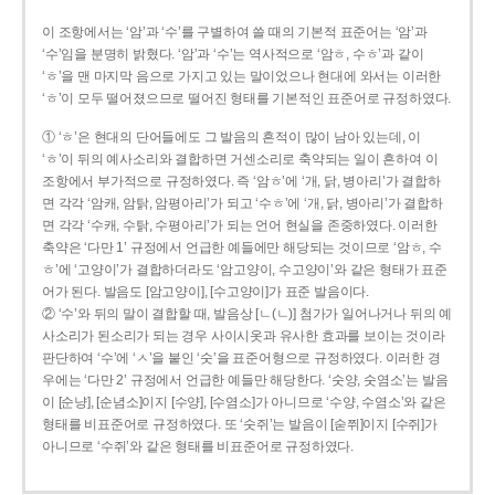
이 조항에서는 ‘암’과 ‘수’를 구별하여 쓸 때의 기본적 표준어는 ‘암’과
‘수’임을 분명히 밝혔다. ‘암’과 ‘수’는 역사적으로 ‘암ㅎ, 수ㅎ’과 같이
‘ㅎ’을 맨 마지막 음으로 가지고 있는 말이었으나 현대에 와서는 이러한
‘ㅎ’이 모두 떨어졌으므로 떨어진 형태를 기본적인 표준어로 규정하였다.
① ‘ㅎ’은 현대의 단어들에도 그 발음의 흔적이 많이 남아 있는데, 이
‘ㅎ’이 뒤의 예사소리와 결합하면 거센소리로 축약되는 일이 흔하여 이
조항에서 부가적으로 규정하였다. 즉 ‘암ㅎ’에 ‘개, 닭, 병아리’가 결합하
면 각각 ‘암캐, 암탉, 암평아리’가 되고 ‘수ㅎ’에 ‘개, 닭, 병아리’가 결합하
면 각각 ‘수캐, 수탉, 수평아리’가 되는 언어 현실을 존중하였다. 이러한
축약은 ‘다만 1’ 규정에서 언급한 예들에만 해당되는 것이므로 ‘암ㅎ, 수
ㅎ’에 ‘고양이’가 결합하더라도 ‘암고양이, 수고양이’와 같은 형태가 표준
어가 된다. 발음도 [암고양이], [수고양이]가 표준 발음이다.
② ‘수’와 뒤의 말이 결합할 때, 발음상 [ㄴ(ㄴ)] 첨가가 일어나거나 뒤의 예
사소리가 된소리가 되는 경우 사이시옷과 유사한 효과를 보이는 것이라
판단하여 ‘수’에 ‘ㅅ’을 붙인 ‘숫’을 표준어형으로 규정하였다. 이러한 경
우에는 ‘다만 2’ 규정에서 언급한 예들만 해당한다. ‘숫양, 숫염소’는 발음
이 [순냥], [순념소]이지 [수양], [수염소]가 아니므로 ‘수양, 수염소’와 같은
형태를 비표준어로 규정하였다. 또 ‘숫쥐’는 발음이 [숟쮜]이지 [수쥐]가
아니므로 ‘수쥐’와 같은 형태를 비표준어로 규정하였다.