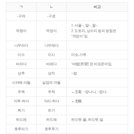
ㄱ
ㄴ
비고
-구려
-구료
1. 서울~, 알~, 찰~.
깍쟁이
깍정이
2. 도토리, 상수리 등의 받침은
‘깍정이’임.
나무라다
나무래다
미수
미시
미숫-가루.
바라다
바래다
‘바램[所望]’은 비표준어임.
상추
상치
~쌈.
시러베-아들
실업의-아들
주책
주착
←主着. ~망나니, ~없다.
지루-하다
지리-하다
←支離.
튀기
트기
허드레
허드래
허드렛-물, 허드렛-일.
호루라기
호루루기