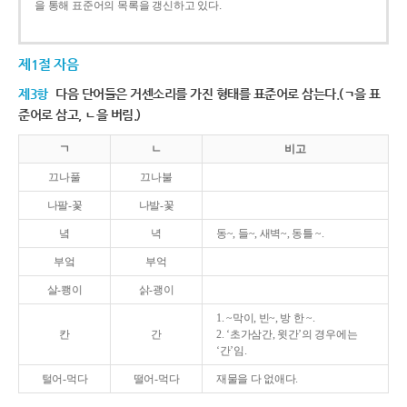
을 통해 표준어의 목록을 갱신하고 있다.
제1절 자음
제3항
다음 단어들은 거센소리를 가진 형태를 표준어로 삼는다.(ㄱ을 표
준어로 삼고, ㄴ을 버림.)
ㄱ
ㄴ
비고
끄나풀
끄나불
나팔-꽃
나발-꽃
녘
녁
동~, 들~, 새벽~, 동틀 ~.
부엌
부억
살-쾡이
삵-괭이
1. ~막이, 빈~, 방 한 ~.
칸
간
2. ‘초가삼간, 윗간’의 경우에는
‘간’임.
털어-먹다
떨어-먹다
재물을 다 없애다.