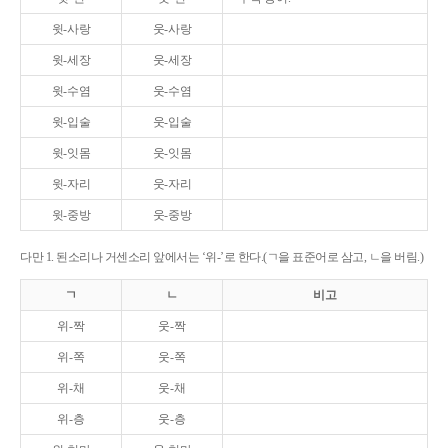
윗-사랑
웃-사랑
윗-세장
웃-세장
윗-수염
웃-수염
윗-입술
웃-입술
윗-잇몸
웃-잇몸
윗-자리
웃-자리
윗-중방
웃-중방
다만 1. 된소리나 거센소리 앞에서는 ‘위-’로 한다.(ㄱ을 표준어로 삼고, ㄴ을 버림.)
ㄱ
ㄴ
비고
위-짝
웃-짝
위-쪽
웃-쪽
위-채
웃-채
위-층
웃-층