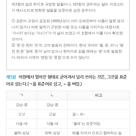
제3항과 같은 취지로 규정한 말들이나, 제3항의 경우와는 달리 거센소리
가 예사소리로 변화한 말들을 표준어로 삼은 경우이다.
① 표준어 규정이 공표된 1988년보다 이미 오래전부터 이름이 얼른 생각
나지 않거나 바로 말하기 곤란한 사람 또는 사물을 가리키는 대명사로
‘거시키’보다는 ‘거시기’가 더 널리 쓰였고 이 조항에서 이를 다시 확인한
것이다.
② ‘푼’은 한자 ‘分’의 고어 발음의 잔재이다. 현대 국어의 ‘할, 푼, 리’나 ‘땡
전 한 푼’ 등에 ‘푼’이 남아 있으나 한자어로 읽을 때에는 ‘분’으로 발음한
다. 따라서 시계의 ‘분침’은 ‘푼침’으로 쓰지 않는다.
제5항
어원에서 멀어진 형태로 굳어져서 널리 쓰이는 것은, 그것을 표준
어로 삼는다.(ㄱ을 표준어로 삼고, ㄴ을 버림.)
ㄱ
ㄴ
비고
강낭-콩
강남-콩
고삿
고샅
겉~, 속~.
사글-세
삭월-세
‘월세’는 표준어임.
울력-성당
위력-성당
떼를 지어서 으르고 협박하는 일.