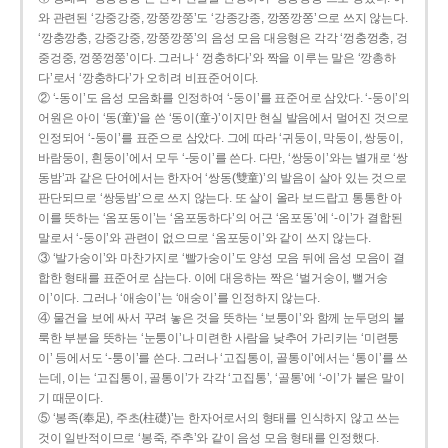
와 관련된 ‘강중강중, 깡쭝깡쭝’도 ‘강종강종, 깡쫑깡쫑’으로 쓰지 않는다.
‘깡충깡충, 강중강중, 깡쭝깡쭝’의 음성 모음 대응형은 각각 ‘껑충껑충, 겅
중겅중, 껑쭝껑쭝’이다. 그러나 ‘ 껑충하다’와 짝을 이루는 말은 ‘깡총하
다’로서 ‘깡충하다’가 오히려 비표준어이다.
② ‘-동이’도 음성 모음화를 인정하여 ‘-둥이’를 표준어로 삼았다. ‘-둥이’의
어원은 아이 ‘동(童)’을 쓴 ‘동이(童-)’이지만 현실 발음에서 멀어진 것으로
인정되어 ‘-둥이’를 표준으로 삼았다. 그에 따라 ‘귀둥이, 막둥이, 쌍둥이,
바람둥이, 흰둥이’에서 모두 ‘-둥이’를 쓴다. 다만, ‘쌍둥이’와는 별개로 ‘쌍
동밤’과 같은 단어에서는 한자어 ‘쌍동(雙童)’의 발음이 살아 있는 것으로
판단되므로 ‘쌍둥밤’으로 쓰지 않는다. 또 살이 올라 보드랍고 통통한 아
이를 뜻하는 ‘옴포동이’는 ‘옴포동하다’의 어근 ‘옴포동’에 ‘-이’가 결합된
말로서 ‘-둥이’와 관련이 없으므로 ‘옴포둥이’와 같이 쓰지 않는다.
③ ‘발가숭이’와 마찬가지로 ‘빨가숭이’도 양성 모음 뒤에 음성 모음이 결
합한 형태를 표준어로 삼는다. 이에 대응하는 짝은 ‘벌거숭이, 뻘거숭
이’이다. 그러나 ‘애송이’는 ‘애숭이’를 인정하지 않는다.
④ 물건을 보에 싸서 꾸려 놓은 것을 뜻하는 ‘보퉁이’와 함께 눈두덩의 불
룩한 부분을 뜻하는 ‘눈퉁이’나 미련한 사람을 낮추어 가리키는 ‘미련퉁
이’ 등에서도 ‘-퉁이’를 쓴다. 그러나 ‘고집통이, 골통이’에서는 ‘통이’를 쓰
는데, 이는 ‘고집통이, 골통이’가 각각 ‘고집통’, ‘골통’에 ‘-이’가 붙은 말이
기 때문이다.
⑤ ‘봉족(奉足), 주초(柱礎)’는 한자어로서의 형태를 인식하지 않고 쓰는
것이 일반적이므로 ‘봉죽, 주추’와 같이 음성 모음 형태를 인정했다.