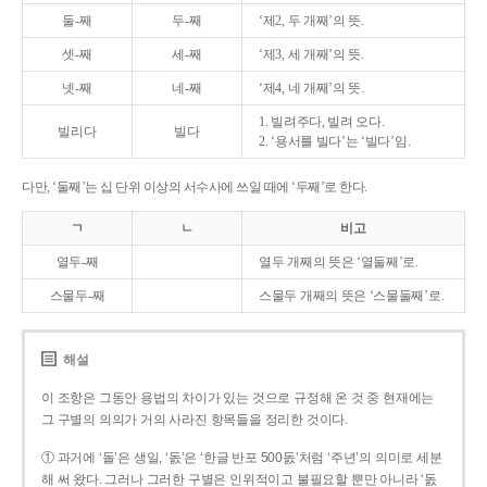
둘-째
두-째
‘제2, 두 개째’의 뜻.
셋-째
세-째
‘제3, 세 개째’의 뜻.
넷-째
네-째
‘제4, 네 개째’의 뜻.
1. 빌려주다, 빌려 오다.
빌리다
빌다
2. ‘용서를 빌다’는 ‘빌다’임.
다만, ‘둘째’는 십 단위 이상의 서수사에 쓰일 때에 ‘두째’로 한다.
ㄱ
ㄴ
비고
열두-째
열두 개째의 뜻은 ‘열둘째’로.
스물두-째
스물두 개째의 뜻은 ‘스물둘째’로.
해설
이 조항은 그동안 용법의 차이가 있는 것으로 규정해 온 것 중 현재에는
그 구별의 의의가 거의 사라진 항목들을 정리한 것이다.
① 과거에 ‘돌’은 생일, ‘돐’은 ‘한글 반포 500돐’처럼 ‘주년’의 의미로 세분
해 써 왔다. 그러나 그러한 구별은 인위적이고 불필요할 뿐만 아니라 ‘돐