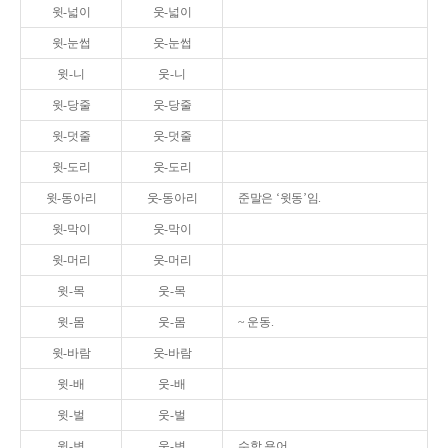
윗-넓이
웃-넓이
윗-눈썹
웃-눈썹
윗-니
웃-니
윗-당줄
웃-당줄
윗-덧줄
웃-덧줄
윗-도리
웃-도리
윗-동아리
웃-동아리
준말은 ‘윗동’임.
윗-막이
웃-막이
윗-머리
웃-머리
윗-목
웃-목
윗-몸
웃-몸
~ 운동.
윗-바람
웃-바람
윗-배
웃-배
윗-벌
웃-벌
윗-변
웃-변
수학 용어.