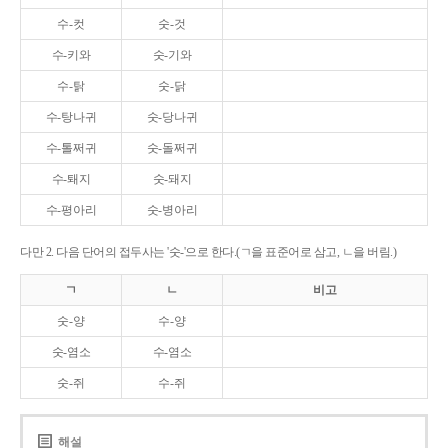
수-컷
숫-것
수-키와
숫-기와
수-탉
숫-닭
수-탕나귀
숫-당나귀
수-톨쩌귀
숫-돌쩌귀
수-퇘지
숫-돼지
수-평아리
숫-병아리
다만 2. 다음 단어의 접두사는 '숫-'으로 한다.(ㄱ을 표준어로 삼고, ㄴ을 버림.)
ㄱ
ㄴ
비고
숫-양
수-양
숫-염소
수-염소
숫-쥐
수-쥐
해설