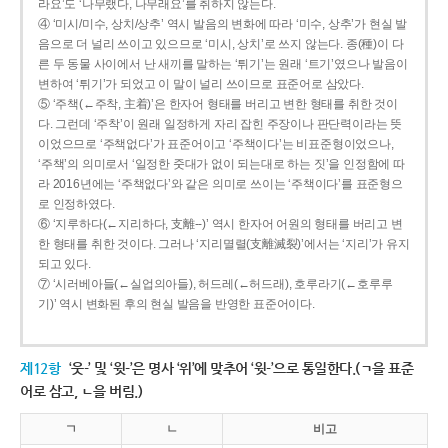
라요’도 ‘나무랬다, 나무래요’를 취하지 않는다.
④ ‘미시/미수, 상치/상추’ 역시 발음의 변화에 따라 ‘미수, 상추’가 현실 발
음으로 더 널리 쓰이고 있으므로 ‘미시, 상치’로 쓰지 않는다. 종(種)이 다
른 두 동물 사이에서 난 새끼를 말하는 ‘튀기’는 원래 ‘트기’였으나 발음이
변하여 ‘튀기’가 되었고 이 말이 널리 쓰이므로 표준어로 삼았다.
⑤ ‘주책(←주착, 主着)’은 한자어 형태를 버리고 변한 형태를 취한 것이
다. 그런데 ‘주착’이 원래 일정하게 자리 잡힌 주장이나 판단력이라는 뜻
이었으므로 ‘주책없다’가 표준어이고 ‘주책이다’는 비표준형이었으나,
‘주책’의 의미로서 ‘일정한 줏대가 없이 되는대로 하는 짓’을 인정함에 따
라 2016년에는 ‘주책없다’와 같은 의미로 쓰이는 ‘주책이다’를 표준형으
로 인정하였다.
⑥ ‘지루하다(←지리하다, 支離--)’ 역시 한자어 어원의 형태를 버리고 변
한 형태를 취한 것이다. 그러나 ‘지리멸렬(支離滅裂)’에서는 ‘지리’가 유지
되고 있다.
⑦ ‘시러베아들(←실업의아들), 허드레(←허드래), 호루라기(←호루루
기)’ 역시 변화된 후의 현실 발음을 반영한 표준어이다.
제12항
‘웃-’ 및 ‘윗-’은 명사 ‘위’에 맞추어 ‘윗-’으로 통일한다.(ㄱ을 표준
어로 삼고, ㄴ을 버림.)
ㄱ
ㄴ
비고