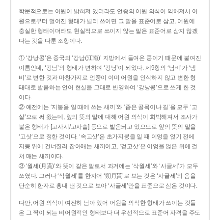
학문적으로는 어원이 밝혀져 있더라도 언중의 어원 의식이 약해져서 어
원으로부터 멀어진 형태가 널리 쓰이면 그 말을 표준어로 삼고, 어원에
충실한 형태이더라도 현실적으로 쓰이지 않는 말은 표준어로 삼지 않겠
다는 것을 다룬 조항이다.
① ‘강낭콩’은 중국의 ‘강남(江南)’ 지방에서 들여온 콩이기 때문에 붙여진
이름인데, ‘강남’의 형태가 변하여 ‘강낭’이 되었다. 제9항의 ‘남비’가 ‘냄
비’로 변한 것과 마찬가지로 언중이 이미 어원을 인식하지 않고 변한 형
태대로 발음하는 언어 현실을 그대로 반영하여 ‘강낭콩’으로 쓰게 한 것
이다.
② 예전에는 ‘지붕을 일 때에 쓰는 새끼’와 ‘좁은 골목이나 길’을 모두 ‘고
샅’으로 써 왔는데, 앞의 뜻의 말에 대해 어원 의식이 희박해져서 조사가
붙은 형태가 [고사시/고사슬] 등으로 발음되고 있으므로 앞의 뜻의 말을
‘고삿’으로 정한 것이다. ‘속고삿’은 초가지붕을 일 때 이엉을 얹기 전에
지붕 위에 건너질러 잡아매는 새끼이고, ‘겉고삿’은 이엉을 얹은 위에 걸
쳐 매는 새끼이다.
③ ‘월세(月貰)’와 뜻이 같은 말로서 과거에는 ‘삭월세’와 ‘사글세’가 모두
쓰였다. 그러나 ‘삭월세’를 한자어 ‘朔月貰’로 보는 것은 ‘사글세’의 음을
단순히 한자로 흉내 낸 것으로 보아 ‘사글세’만을 표준으로 삼은 것이다.
다만, 어원 의식이 여전히 남아 있어 어원을 의식한 형태가 쓰이는 것들
은 그 짝이 되는 비어원적인 형태보다 더 우선적으로 표준어 자격을 주도