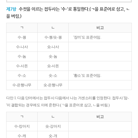
제7항
수컷을 이르는 접두사는 '수-'로 통일한다.(ㄱ을 표준어로 삼고, ㄴ
을 버림.)
ㄱ
ㄴ
비고
수-꿩
수-퀑/숫-꿩
'장끼'도 표준어임.
수-나사
숫-나사
수-놈
숫-놈
수-사돈
숫-사돈
수-소
숫-소
'황소'도 표준어임.
수-은행나무
숫-은행나무
다만 1. 다음 단어에서는 접두사 다음에서 나는 거센소리를 인정한다. 접두사 '암-
'이 결합되는 경우에도 이에 준한다.(ㄱ을 표준어로 삼고, ㄴ을 버림.)
ㄱ
ㄴ
비고
수-캉아지
숫-강아지
수-캐
숫-개