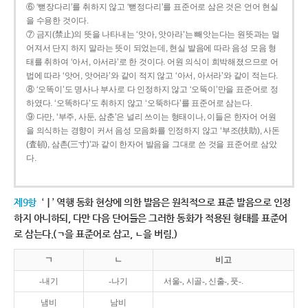
⑥ ‘뻗장다리’를 취하지 않고 ‘뻗정다리’를 표준어로 삼은 것은 언어 현실
을 수용한 것이다.
⑦ 금지(禁止)의 뜻을 나타내는 ‘앗아, 앗아라’는 빼앗는다는 원뜻과는 멀
어져서 단지 하지 말라는 뜻이 되었는데, 현실 발음에 따라 음성 모음 형
태를 취하여 ‘아서, 아서라’로 한 것이다. 어원 의식이 희박해졌으므로 어
법에 따라 ‘앗어, 앗어라’와 같이 적지 않고 ‘아서, 아서라’와 같이 적는다.
⑧ ‘오똑이’도 명사나 부사로 다 인정하지 않고 ‘오뚝이’만을 표준어로 정
하였다. ‘오똑하다’도 취하지 않고 ‘오뚝하다’를 표준어로 삼는다.
⑨ 다만, ‘부주, 사둔, 삼춘’은 널리 쓰이는 형태이나, 이들은 한자어 어원
을 의식하는 경향이 커서 음성 모음화를 인정하지 않고 ‘부조(扶助), 사돈
(査頓), 삼촌(三寸)’과 같이 한자어 발음을 그대로 쓴 것을 표준어로 삼았
다.
제9항
‘ㅣ’ 역행 동화 현상에 의한 발음은 원칙적으로 표준 발음으로 인정
하지 아니하되, 다만 다음 단어들은 그러한 동화가 적용된 형태를 표준어
로 삼는다.(ㄱ을 표준어로 삼고, ㄴ을 버림.)
ㄱ
ㄴ
비고
-내기
-나기
서울-, 시골-, 신출-, 풋-.
냄비
남비