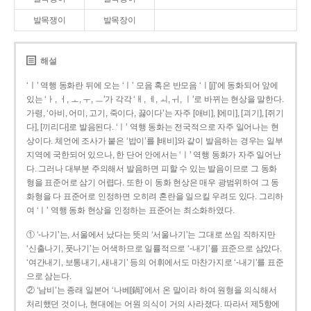
발목쟁이
발목장이
해설
‘ㅣ’ 역행 동화란 뒤에 오는 ‘ㅣ’ 모음 혹은 반모음 ‘ㅣ[j]’에 동화되어 앞에
있는 ‘ㅏ, ㅓ, ㅗ, ㅜ, ㅡ’가 각각 ‘ㅐ, ㅔ, ㅚ, ㅟ, ㅣ’로 바뀌는 현상을 말한다.
가령, ‘아비, 어미, 고기, 죽이다, 끓이다’는 자주 [애비], [에미], [괴기], [쥐기
다], [끼리다]로 발음된다. ‘ㅣ’ 역행 동화는 전국적으로 자주 일어나는 현
상이다. 체언에 조사가 붙은 ‘밥이’를 [배비]와 같이 발음하는 경우는 일부
지역에 국한되어 있으나, 한 단어 안에서는 ‘ㅣ’ 역행 동화가 자주 일어난
다. 그러나 대부분 주의해서 발음하면 피할 수 있는 발음이므로 그 동화
형을 표준어로 삼기 어렵다. 또한 이 동화 현상은 매우 광범위하여 그 동
화형을 다 표준어로 인정하면 오히려 혼란을 일으킬 우려도 있다. 그리하
여 ‘ㅣ’ 역행 동화 현상을 인정하는 표준어는 최소화하였다.
① ‘-나기’는, 서울에서 났다는 뜻의 ‘서울나기’는 그대로 쓰임 직하지만
‘신출나기, 풋나기’는 어색하므로 일률적으로 ‘-내기’를 표준으로 삼았다.
‘여간내기, 보통내기, 새내기’ 등의 어휘에서도 마찬가지로 ‘-내기’를 표준
으로 삼는다.
② ‘남비’는 종래 일본어 ‘나베[鍋]’에서 온 말이라 하여 원형을 의식해서
처리했던 것이나, 현대에는 어원 의식이 거의 사라졌다. 따라서 제5항에