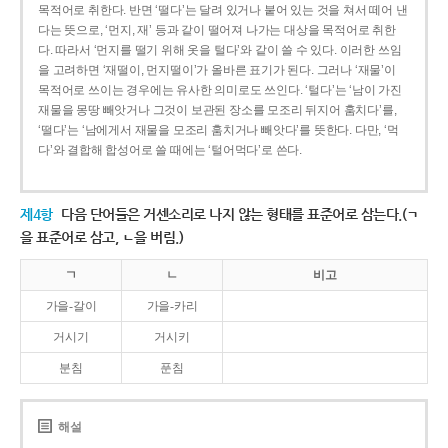
목적어로 취한다. 반면 ‘떨다’는 달려 있거나 붙어 있는 것을 쳐서 떼어 낸
다는 뜻으로, ‘먼지, 재’ 등과 같이 떨어져 나가는 대상을 목적어로 취한
다. 따라서 ‘먼지를 떨기 위해 옷을 털다’와 같이 쓸 수 있다. 이러한 쓰임
을 고려하면 ‘재떨이, 먼지떨이’가 올바른 표기가 된다. 그러나 ‘재물’이
목적어로 쓰이는 경우에는 유사한 의미로도 쓰인다. ‘털다’는 ‘남이 가진
재물을 몽땅 빼앗거나 그것이 보관된 장소를 모조리 뒤지어 훔치다’를,
‘떨다’는 ‘남에게서 재물을 모조리 훔치거나 빼앗다’를 뜻한다. 다만, ‘먹
다’와 결합해 합성어로 쓸 때에는 ‘털어먹다’로 쓴다.
제4항
다음 단어들은 거센소리로 나지 않는 형태를 표준어로 삼는다.(ㄱ
을 표준어로 삼고, ㄴ을 버림.)
ㄱ
ㄴ
비고
가을-갈이
가을-카리
거시기
거시키
분침
푼침
해설