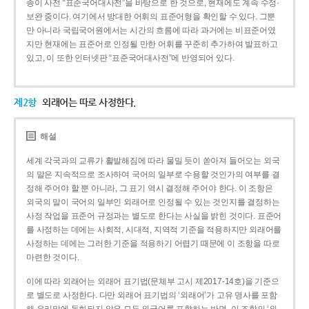
종이 사전 “표준국어대사전”을 바탕으로 한 것으로, 현재에도 계속 수정·
보완 중이다. 여기에서 방대한 어휘의 표준어형을 확인할 수 있다. 그뿐
만 아니라 국립국어원에서는 시간의 흐름에 따라 과거에는 비표준어였
지만 현재에는 표준어로 인정될 만한 어휘를 꾸준히 추가하여 발표하고
있고, 이 또한 인터넷판 “표준국어대사전”에 반영되어 있다.
제2항
외래어는 따로 사정한다.
해설
세계 각국과의 교류가 활발해짐에 따라 물밀 듯이 쏟아져 들어오는 외국
의 말은 지속적으로 조사하여 국어의 일부로 수용할 것인가의 여부를 결
정해 주어야 할 뿐 아니라, 그 표기 역시 결정해 주어야 한다. 이 조항은
외국의 말이 국어의 일부인 외래어로 인정될 수 있는 것인지를 결정하는
사정 작업을 표준어 규정과는 별도로 한다는 사실을 밝힌 것이다. 표준어
를 사정하는 데에는 사회적, 시대적, 지역적 기준을 적용하지만 외래어를
사정하는 데에는 그러한 기준을 적용하기 어렵기 때문에 이 조항을 따로
마련한 것이다.
이에 따라 외래어는 외래어 표기법(문체부 고시 제2017-14호)을 기준으
로 별도로 사정한다. 다만 외래어 표기법의 ‘외래어’가 고유 명사를 포함