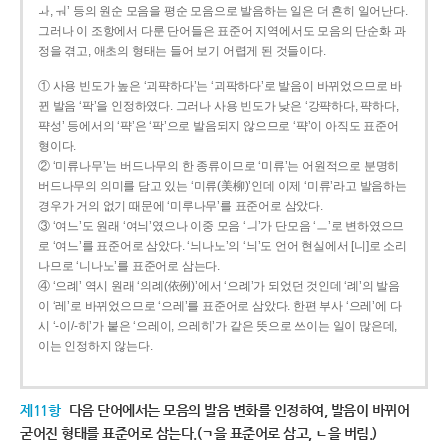
ㅘ, ㅝ’ 등의 원순 모음을 평순 모음으로 발음하는 일은 더 흔히 일어난다.
그러나 이 조항에서 다룬 단어들은 표준어 지역에서도 모음의 단순화 과
정을 겪고, 애초의 형태는 들어 보기 어렵게 된 것들이다.
① 사용 빈도가 높은 ‘괴퍅하다’는 ‘괴팍하다’로 발음이 바뀌었으므로 바
뀐 발음 ‘팍’을 인정하였다. 그러나 사용 빈도가 낮은 ‘강퍅하다, 퍅하다,
퍅성’ 등에서의 ‘퍅’은 ‘팍’으로 발음되지 않으므로 ‘퍅’이 아직도 표준어
형이다.
② ‘미류나무’는 버드나무의 한 종류이므로 ‘미류’는 어원적으로 분명히
버드나무의 의미를 담고 있는 ‘미류(美柳)’인데 이제 ‘미류’라고 발음하는
경우가 거의 없기 때문에 ‘미루나무’를 표준어로 삼았다.
③ ‘여느’도 원래 ‘여늬’였으나 이중 모음 ‘ㅢ’가 단모음 ‘ㅡ’로 변하였으므
로 ‘여느’를 표준어로 삼았다. ‘늬나노’의 ‘늬’도 언어 현실에서 [니]로 소리
나므로 ‘니나노’를 표준어로 삼는다.
④ ‘으례’ 역시 원래 ‘의례(依例)’에서 ‘으례’가 되었던 것인데 ‘례’의 발음
이 ‘레’로 바뀌었으므로 ‘으레’를 표준어로 삼았다. 한편 부사 ‘으레’에 다
시 ‘-이/-히’가 붙은 ‘으레이, 으레히’가 같은 뜻으로 쓰이는 일이 많은데,
이는 인정하지 않는다.
제11항
다음 단어에서는 모음의 발음 변화를 인정하여, 발음이 바뀌어
굳어진 형태를 표준어로 삼는다.(ㄱ을 표준어로 삼고, ㄴ을 버림.)