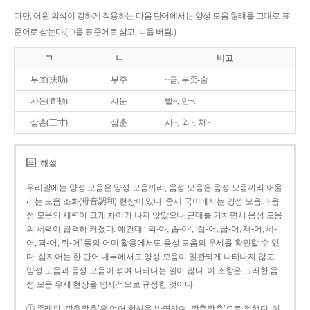
다만, 어원 의식이 강하게 작용하는 다음 단어에서는 양성 모음 형태를 그대로 표
준어로 삼는다.(ㄱ을 표준어로 삼고, ㄴ을 버림.)
ㄱ
ㄴ
비고
부조(扶助)
부주
~금, 부좃-술.
사돈(査頓)
사둔
밭~, 안~.
삼촌(三寸)
삼춘
시~, 외~, 처~.
해설
우리말에는 양성 모음은 양성 모음끼리, 음성 모음은 음성 모음끼리 어울
리는 모음 조화(母音調和) 현상이 있다. 중세 국어에서는 양성 모음과 음
성 모음의 세력이 크게 차이가 나지 않았으나 근대를 거치면서 음성 모음
의 세력이 급격히 커졌다. 예컨대 ‘ 막-아, 좁-아’, ‘접-어, 굽-어, 재-어, 세-
어, 괴-어, 쥐-어’ 등의 어미 활용에서도 음성 모음의 우세를 확인할 수 있
다. 심지어는 한 단어 내부에서도 양성 모음이 일관되게 나타나지 않고
양성 모음과 음성 모음이 섞여 나타나는 일이 많다. 이 조항은 그러한 음
성 모음 우세 현상을 명시적으로 규정한 것이다.
① 종래의 ‘깡총깡총’은 언어 현실을 반영하여 ‘깡충깡충’으로 정했다. 이