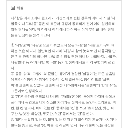
해설
제3항은 예사소리나 된소리가 거센소리로 변한 경우의 예이다. 사실 ‘나
팔꽃’이나 ‘끄나풀’ 등은 이 표준어 규정이 공표되기 전에 이미 일반화되
었던 형태들이다. 이 점에서 여기 예시한 어휘는 이미 뿌리를 내린 형태
들을 인정하는 성격이 크다.
① ‘나발꽃’이 ‘나팔꽃’으로 바뀌었으나 모든 ‘나발’을 ‘나팔’로 바꾸어야
하는 것은 아니다. 일반적인 의미의 ‘나팔’과 함께 놋쇠로 긴 대롱처럼 만
든 전통 관악기의 하나인 ‘나발’도 인정될 뿐만 아니라 ‘나팔바지, 나팔관,
나팔벌레’ 등과 ‘개나발, 병나발’ 등의 합성어에서도 각각 구별되어 쓰인
다.
② 동물 ‘삵’과 ‘고양이’의 준말인 ‘괭이’가 결합한 ‘삵괭이’는 표준 발음법
에 따라 [삭꽹이]가 되어야 하는데, 실제 발음은 [살쾡이]이므로 ‘살쾡
이’를 표준어로 삼았다. 표준어 규정 제26항에서는 ‘살쾡이’와 함께 ‘삵’도
표준어로 인정하였다.
③ ‘칸’은 공간의 구획을 나타내며, ‘간(間)’은 이미 굳어진 한자어 속에서
쓰이거나 공간으로서의 장소를 가리키는 접미사로 쓰인다. 그러므로 ‘위
칸, 한 칸 벌리다, 비어 있는 칸’ 등에서는 ‘칸’을 쓰고 ‘초가삼간, 뒷간, 마
구간, 방앗간, 외양간, 푸줏간, 헛간’ 등에서는 ‘간’을 쓴다.
④ ‘털다’는 달려 있는 것, 붙어 있는 것 따위가 떨어지게 흔들거나 치거나
한다는 뜻으로, 주로 ‘옷, 이불’ 등과 같이 먼지 따위가 붙어 있는 대상을