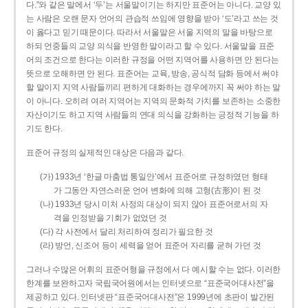
다.”와 같은 말에서 ‘두’는 서울말이기는 하지만 표준어는 아니다. 교양 있
는 사람은 오랜 문자 언어의 관습적 쓰임에 영향을 받아 ‘도’라고 쓰는 것
이 옳다고 믿기 때문이다. 따라서 서울말은 서울 지역의 말을 바탕으로
하되 언중들의 교양 의식을 반영한 말이라고 할 수 있다. 서울말을 표준
어의 조건으로 한다는 이러한 규정을 어떤 지역어를 사용하면 안 된다는
뜻으로 오해하면 안 된다. 표준어는 교육, 방송, 공식적 담화 등에서 써야
할 말이지 지역 사람들끼리 편하게 대화하는 경우에까지 꼭 써야 하는 말
이 아니다. 오히려 여러 지역어는 지역의 문화적 가치를 보존하는 소중한
자산이기도 하고 지역 사람들의 연대 의식을 강화하는 긍정적 기능을 하
기도 한다.
표준어 규정의 실제적인 대상은 다음과 같다.
(가) 1933년 ‘한글 마춤법 통일안’에서 표준어로 규정하였던 형태
가 그동안 자연스러운 언어 변화에 의해 고형(古形)이 된 것
(나) 1933년 당시 미처 사정의 대상이 되지 않아 표준어로서의 자
격을 인정받을 기회가 없었던 것
(다) 각 사전에서 달리 처리하여 정리가 필요한 것
(라) 방언, 신조어 등이 세력을 얻어 표준어 자리를 굳혀 가던 것
그러나 수많은 어휘의 표준어형을 규정에서 다 예시할 수는 없다. 이러한
한계를 보완하고자 국립국어원에서는 인터넷으로 “표준국어대사전”을
제공하고 있다. 인터넷판 “표준국어대사전”은 1999년에 초판이 발간된