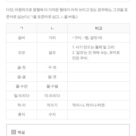
다만, 어원적으로 원형에 더 가까운 형태가 아직 쓰이고 있는 경우에는, 그것을 표
준어로 삼는다.(ㄱ을 표준어로 삼고, ㄴ을 버림.)
ㄱ
ㄴ
비고
갈비
가리
~구이, ~찜, 갈빗-대.
1. 사기 만드는 물레 밑 고리.
갓모
갈모
2. '갈모'는 갓 위에 쓰는, 유지로
만든 우비.
굴-젓
구-젓
말-곁
말-겻
물-수란
물-수랄
밀-뜨리다
미-뜨리다
적-이
저으기
적이-나, 적이나-하면.
휴지
수지
해설