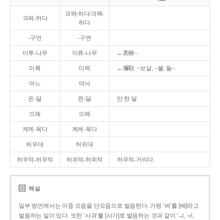
괴퍅-하다/괴팩-
괴팍-하다
하다
-구먼
-구면
미루-나무
미류-나무
←美柳~.
미륵
미력
←彌勒. ~보살, ~불, 돌~.
여느
여늬
온-달
왼-달
만 한 달.
으레
으례
케케-묵다
켸켸-묵다
허우대
허위대
허우적-허우적
허위적-허위적
허우적-거리다.
해설
일부 방언에서는 이중 모음을 단모음으로 발음한다. 가령 ‘벼’를 [베]라고
발음하는 일이 있다. 또한 ‘사과’를 [사가]로 발음하는 것과 같이 ‘ㅚ, ㅟ,