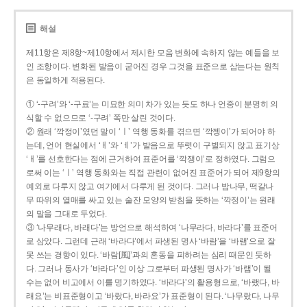
해설
제11항은 제8항~제10항에서 제시한 모음 변화에 속하지 않는 예들을 보
인 조항이다. 변화된 발음이 굳어진 경우 그것을 표준으로 삼는다는 원칙
은 동일하게 적용된다.
① ‘-구려’와 ‘-구료’는 미묘한 의미 차가 있는 듯도 하나 언중이 분명히 의
식할 수 없으므로 ‘-구려’ 쪽만 살린 것이다.
② 원래 ‘깍정이’였던 말이 ‘ㅣ’ 역행 동화를 겪으면 ‘깍젱이’가 되어야 하
는데, 언어 현실에서 ‘ㅐ’와 ‘ㅔ’가 발음으로 뚜렷이 구별되지 않고 표기상
‘ㅐ’를 선호한다는 점에 근거하여 표준어를 ‘깍쟁이’로 정하였다. 그럼으
로써 이는 ‘ㅣ’ 역행 동화와는 직접 관련이 없어진 표준어가 되어 제9항의
예외로 다루지 않고 여기에서 다루게 된 것이다. 그러나 밤나무, 떡갈나
무 따위의 열매를 싸고 있는 술잔 모양의 받침을 뜻하는 ‘깍정이’는 원래
의 말을 그대로 두었다.
③ ‘나무래다, 바래다’는 방언으로 해석하여 ‘나무라다, 바라다’를 표준어
로 삼았다. 그런데 근래 ‘바라다’에서 파생된 명사 ‘바람’을 ‘바램’으로 잘
못 쓰는 경향이 있다. ‘바람[風]’과의 혼동을 피하려는 심리 때문인 듯하
다. 그러나 동사가 ‘바라다’인 이상 그로부터 파생된 명사가 ‘바램’이 될
수는 없어 비고에서 이를 명기하였다. ‘바라다’의 활용형으로, ‘바랬다, 바
래요’는 비표준형이고 ‘바랐다, 바라요’가 표준형이 된다. ‘나무랐다, 나무