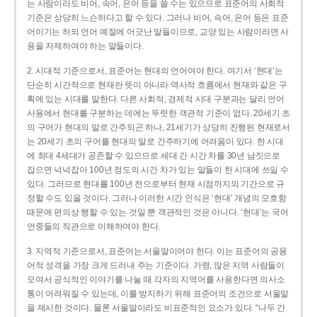
는 사람이라도 비어, 속어, 은어 등을 쓸 수는 있으므로 표준어의 사회적
기준은 상당히 느슨하다고 할 수 있다. 그러나 비어, 속어, 은어 등은 표준
어이기는 하되 언어 예절에 어긋난 말들이므로, 교양 있는 사람이라면 사
용을 자제하여야 하는 말들이다.
2. 시대적 기준으로서, 표준어는 현대의 언어여야 한다. 여기서 ‘현대’는
단순히 시간적으로 현재란 뜻이 아니라 역사적 흐름에서 현재와 같은 구
획에 있는 시대를 말한다. 다른 사회적, 경제적 시대 구분과는 달리 언어
사용에서 현대를 구분하는 데에는 뚜렷한 객관적 기준이 없다. 20세기 초
의 구어가 현대의 말로 간주되곤 하나, 21세기가 상당히 진행된 현재로서
는 20세기 초의 구어를 현대의 말로 간주하기에 어려움이 있다. 한 시대
에 최대 4세대가 공존할 수 있으므로 세대 간 시간 차를 30년 남짓으로
잡으면 넉넉잡아 100년 정도의 시간 차가 있는 말들이 한 시대에 쓰일 수
있다. 그러므로 현대를 100년 전으로부터 현재 시점까지의 기간으로 규
정할 수도 있을 것이다. 그러나 이러한 시간 인식은 ‘현대’ 개념의 모호함
때문에 편의상 행할 수 있는 것일 뿐 객관적인 것은 아니다. ‘현대’는 국어
언중들의 직관으로 이해하여야 한다.
3. 지역적 기준으로서, 표준어는 서울말이어야 한다. 이는 표준어의 공용
어적 성격을 가장 크게 드러내 주는 기준이다. 가령, 많은 지역 사람들이
모여서 공식적인 이야기를 나눌 때 각자의 지역어를 사용한다면 의사소
통이 어려워질 수 있는데, 이를 방지하기 위해 표준어의 조건으로 서울말
을 제시한 것이다. 물론 서울말이라도 비표준적인 요소가 있다. “나두 간