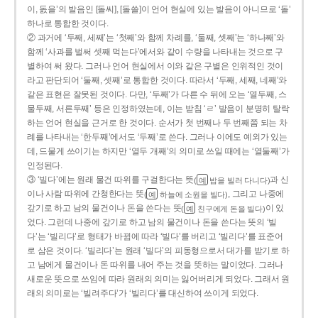
이, 돐을’의 발음인 [돌씨], [돌쓸]이 언어 현실에 있는 발음이 아니므로 ‘돌’
하나로 통합한 것이다.
② 과거에 ‘두째, 세째’는 ‘첫째’와 함께 차례를, ‘둘째, 셋째’는 ‘하나째’와
함께 ‘사과를 벌써 셋째 먹는다’에서와 같이 수량을 나타내는 것으로 구
별하여 써 왔다. 그러나 언어 현실에서 이와 같은 구별은 인위적인 것이
라고 판단되어 ‘둘째, 셋째’로 통합한 것이다. 따라서 ‘두째, 세째, 네째’와
같은 표현은 잘못된 것이다. 다만, ‘두째’가 다른 수 뒤에 오는 ‘열두째, 스
물두째, 서른두째’ 등은 인정하였는데, 이는 받침 ‘ㄹ’ 발음이 분명히 탈락
하는 언어 현실을 근거로 한 것이다. 순서가 첫 번째나 두 번째쯤 되는 차
례를 나타내는 ‘한두째’에서도 ‘두째’로 쓴다. 그러나 이에도 예외가 있는
데, 드물게 쓰이기는 하지만 ‘열두 개째’의 의미로 쓰일 때에는 ‘열둘째’가
인정된다.
③ ‘빌다’에는 원래 물건 따위를 구걸한다는 뜻
과 신
(
밥을 빌러 다니다)
예
이나 사람 따위에 간청한다는 뜻
, 그리고 나중에
(
하늘에 소원을 빌다)
예
갚기로 하고 남의 물건이나 돈을 쓴다는 뜻
이 있
(
친구에게 돈을 빌다)
예
었다. 그런데 나중에 갚기로 하고 남의 물건이나 돈을 쓴다는 뜻의 ‘빌
다’는 ‘빌리다’로 형태가 바뀜에 따라 ‘빌다’를 버리고 ‘빌리다’를 표준어
로 삼은 것이다. ‘빌리다’는 원래 ‘빌다’의 피동형으로서 대가를 받기로 하
고 남에게 물건이나 돈 따위를 내어 주는 것을 뜻하는 말이었다. 그러나
새로운 뜻으로 쓰임에 따라 원래의 의미는 잃어버리게 되었다. 그래서 원
래의 의미로는 ‘빌려주다’가 ‘빌리다’를 대신하여 쓰이게 되었다.