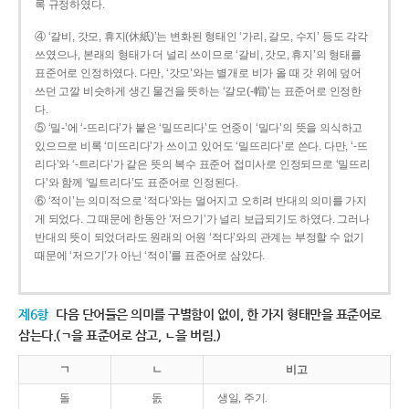
록 규정하였다.
④ ‘갈비, 갓모, 휴지(休紙)’는 변화된 형태인 ‘가리, 갈모, 수지’ 등도 각각
쓰였으나, 본래의 형태가 더 널리 쓰이므로 ‘갈비, 갓모, 휴지’의 형태를
표준어로 인정하였다. 다만, ‘갓모’와는 별개로 비가 올 때 갓 위에 덮어
쓰던 고깔 비슷하게 생긴 물건을 뜻하는 ‘갈모(-帽)’는 표준어로 인정한
다.
⑤ ‘밀-’에 ‘-뜨리다’가 붙은 ‘밀뜨리다’도 언중이 ‘밀다’의 뜻을 의식하고
있으므로 비록 ‘미뜨리다’가 쓰이고 있어도 ‘밀뜨리다’로 쓴다. 다만, ‘-뜨
리다’와 ‘-트리다’가 같은 뜻의 복수 표준어 접미사로 인정되므로 ‘밀뜨리
다’와 함께 ‘밀트리다’도 표준어로 인정된다.
⑥ ‘적이’는 의미적으로 ‘적다’와는 멀어지고 오히려 반대의 의미를 가지
게 되었다. 그 때문에 한동안 ‘저으기’가 널리 보급되기도 하였다. 그러나
반대의 뜻이 되었더라도 원래의 어원 ‘적다’와의 관계는 부정할 수 없기
때문에 ‘저으기’가 아닌 ‘적이’를 표준어로 삼았다.
제6항
다음 단어들은 의미를 구별함이 없이, 한 가지 형태만을 표준어로
삼는다.(ㄱ을 표준어로 삼고, ㄴ을 버림.)
ㄱ
ㄴ
비고
돌
돐
생일, 주기.