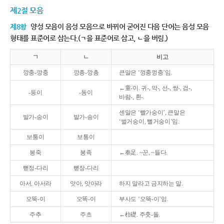
제2절 모음
제8항
양성 모음이 음성 모음으로 바뀌어 굳어진 다음 단어는 음성 모음
형태를 표준어로 삼는다.(ㄱ을 표준어로 삼고, ㄴ을 버림.)
ㄱ
ㄴ
비고
깡충-깡충
깡총-깡총
큰말은 ‘껑충껑충’임.
←童-이. 귀-, 막-, 선-, 쌍-, 검-,
-둥이
-동이
바람-, 흰-.
센말은 ‘빨가숭이’, 큰말은
발가-숭이
발가-송이
‘벌거숭이, 뻘거숭이’임.
보퉁이
보통이
봉죽
봉족
←奉足. ~꾼, ~들다.
뻗정-다리
뻗장-다리
아서, 아서라
앗아, 앗아라
하지 말라고 금지하는 말.
오뚝-이
오똑-이
부사도 ‘오뚝-이’임.
주추
주초
←柱礎. 주춧-돌.