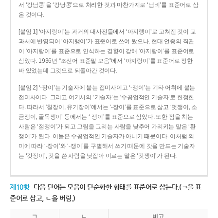
서 ‘강남콩’을 ‘강낭콩’으로 처리한 것과 마찬가지로 ‘냄비’를 표준어로 삼
은 것이다.
[붙임 1] ‘아지랑이’는 과거의 대사전들에서 ‘아지랭이’로 고쳐진 것이 교
과서에 반영되어 ‘아지랭이’가 표준어로 쓰여 왔으나, 현대 언중의 직관
이 ‘아지랑이’를 표준으로 인식하는 경향이 강해 ‘아지랑이’를 표준어로
삼았다. 1936년 “조선어 표준말 모음”에서 ‘아지랑이’를 표준어로 정한
바 있었는데 그것으로 되돌아간 것이다.
[붙임 2] ‘-장이’는 기술자에 붙는 접미사이고 ‘-쟁이’는 기타 어휘에 붙는
접미사이다. 그리고 여기서의 ‘기술자’는 ‘수공업적인 기술자’로 한정한
다. 따라서 ‘칠장이, 유기장이’에서는 ‘-장이’를 표준으로 삼고 ‘멋쟁이, 소
금쟁이, 골목쟁이’ 등에서는 ‘-쟁이’를 표준으로 삼았다. 또한 점을 치는
사람은 ‘점쟁이’가 되고 그림을 그리는 사람을 낮추어 가리키는 말은 ‘환
쟁이’가 된다. 이들은 수공업적인 기술자가 아니기 때문이다. 이처럼 의
미에 따라 ‘-장이’와 ‘-쟁이’를 구별해서 쓰기 때문에 갓을 만드는 기술자
는 ‘갓장이’, 갓을 쓴 사람을 낮잡아 이르는 말은 ‘갓쟁이’가 된다.
제10항
다음 단어는 모음이 단순화한 형태를 표준어로 삼는다.(ㄱ을 표
준어로 삼고, ㄴ을 버림.)
ㄱ
ㄴ
비고