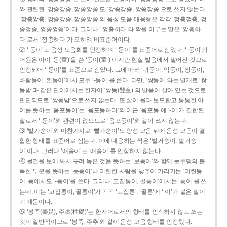
와 관련된 ‘강중강중, 깡쭝깡쭝’도 ‘강종강종, 깡쫑깡쫑’으로 쓰지 않는다.
‘깡충깡충, 강중강중, 깡쭝깡쭝’의 음성 모음 대응형은 각각 ‘껑충껑충, 겅
중겅중, 껑쭝껑쭝’이다. 그러나 ‘ 껑충하다’와 짝을 이루는 말은 ‘깡총하
다’로서 ‘깡충하다’가 오히려 비표준어이다.
② ‘-동이’도 음성 모음화를 인정하여 ‘-둥이’를 표준어로 삼았다. ‘-둥이’의
어원은 아이 ‘동(童)’을 쓴 ‘동이(童-)’이지만 현실 발음에서 멀어진 것으로
인정되어 ‘-둥이’를 표준으로 삼았다. 그에 따라 ‘귀둥이, 막둥이, 쌍둥이,
바람둥이, 흰둥이’에서 모두 ‘-둥이’를 쓴다. 다만, ‘쌍둥이’와는 별개로 ‘쌍
동밤’과 같은 단어에서는 한자어 ‘쌍동(雙童)’의 발음이 살아 있는 것으로
판단되므로 ‘쌍둥밤’으로 쓰지 않는다. 또 살이 올라 보드랍고 통통한 아
이를 뜻하는 ‘옴포동이’는 ‘옴포동하다’의 어근 ‘옴포동’에 ‘-이’가 결합된
말로서 ‘-둥이’와 관련이 없으므로 ‘옴포둥이’와 같이 쓰지 않는다.
③ ‘발가숭이’와 마찬가지로 ‘빨가숭이’도 양성 모음 뒤에 음성 모음이 결
합한 형태를 표준어로 삼는다. 이에 대응하는 짝은 ‘벌거숭이, 뻘거숭
이’이다. 그러나 ‘애송이’는 ‘애숭이’를 인정하지 않는다.
④ 물건을 보에 싸서 꾸려 놓은 것을 뜻하는 ‘보퉁이’와 함께 눈두덩의 불
룩한 부분을 뜻하는 ‘눈퉁이’나 미련한 사람을 낮추어 가리키는 ‘미련퉁
이’ 등에서도 ‘-퉁이’를 쓴다. 그러나 ‘고집통이, 골통이’에서는 ‘통이’를 쓰
는데, 이는 ‘고집통이, 골통이’가 각각 ‘고집통’, ‘골통’에 ‘-이’가 붙은 말이
기 때문이다.
⑤ ‘봉족(奉足), 주초(柱礎)’는 한자어로서의 형태를 인식하지 않고 쓰는
것이 일반적이므로 ‘봉죽, 주추’와 같이 음성 모음 형태를 인정했다.