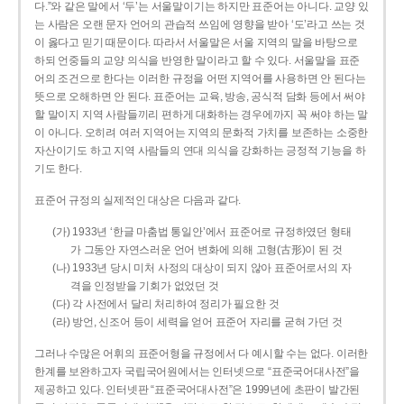
다.”와 같은 말에서 ‘두’는 서울말이기는 하지만 표준어는 아니다. 교양 있
는 사람은 오랜 문자 언어의 관습적 쓰임에 영향을 받아 ‘도’라고 쓰는 것
이 옳다고 믿기 때문이다. 따라서 서울말은 서울 지역의 말을 바탕으로
하되 언중들의 교양 의식을 반영한 말이라고 할 수 있다. 서울말을 표준
어의 조건으로 한다는 이러한 규정을 어떤 지역어를 사용하면 안 된다는
뜻으로 오해하면 안 된다. 표준어는 교육, 방송, 공식적 담화 등에서 써야
할 말이지 지역 사람들끼리 편하게 대화하는 경우에까지 꼭 써야 하는 말
이 아니다. 오히려 여러 지역어는 지역의 문화적 가치를 보존하는 소중한
자산이기도 하고 지역 사람들의 연대 의식을 강화하는 긍정적 기능을 하
기도 한다.
표준어 규정의 실제적인 대상은 다음과 같다.
(가) 1933년 ‘한글 마춤법 통일안’에서 표준어로 규정하였던 형태
가 그동안 자연스러운 언어 변화에 의해 고형(古形)이 된 것
(나) 1933년 당시 미처 사정의 대상이 되지 않아 표준어로서의 자
격을 인정받을 기회가 없었던 것
(다) 각 사전에서 달리 처리하여 정리가 필요한 것
(라) 방언, 신조어 등이 세력을 얻어 표준어 자리를 굳혀 가던 것
그러나 수많은 어휘의 표준어형을 규정에서 다 예시할 수는 없다. 이러한
한계를 보완하고자 국립국어원에서는 인터넷으로 “표준국어대사전”을
제공하고 있다. 인터넷판 “표준국어대사전”은 1999년에 초판이 발간된