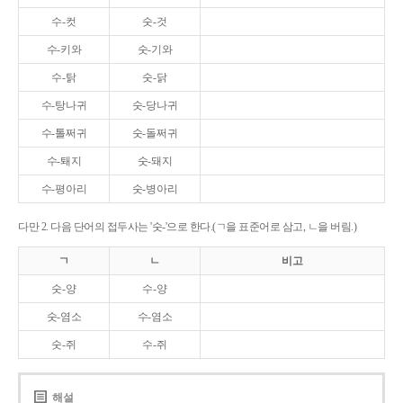
수-컷
숫-것
수-키와
숫-기와
수-탉
숫-닭
수-탕나귀
숫-당나귀
수-톨쩌귀
숫-돌쩌귀
수-퇘지
숫-돼지
수-평아리
숫-병아리
다만 2. 다음 단어의 접두사는 '숫-'으로 한다.(ㄱ을 표준어로 삼고, ㄴ을 버림.)
ㄱ
ㄴ
비고
숫-양
수-양
숫-염소
수-염소
숫-쥐
수-쥐
해설