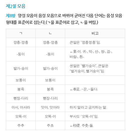
제2절 모음
제8항
양성 모음이 음성 모음으로 바뀌어 굳어진 다음 단어는 음성 모음
형태를 표준어로 삼는다.(ㄱ을 표준어로 삼고, ㄴ을 버림.)
ㄱ
ㄴ
비고
깡충-깡충
깡총-깡총
큰말은 ‘껑충껑충’임.
←童-이. 귀-, 막-, 선-, 쌍-, 검-,
-둥이
-동이
바람-, 흰-.
센말은 ‘빨가숭이’, 큰말은
발가-숭이
발가-송이
‘벌거숭이, 뻘거숭이’임.
보퉁이
보통이
봉죽
봉족
←奉足. ~꾼, ~들다.
뻗정-다리
뻗장-다리
아서, 아서라
앗아, 앗아라
하지 말라고 금지하는 말.
오뚝-이
오똑-이
부사도 ‘오뚝-이’임.
주추
주초
←柱礎. 주춧-돌.