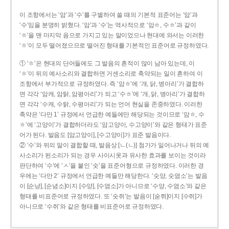
이 조항에서는 ‘암’과 ‘수’를 구별하여 쓸 때의 기본적 표준어는 ‘암’과
‘수’임을 분명히 밝혔다. ‘암’과 ‘수’는 역사적으로 ‘암ㅎ, 수ㅎ’과 같이
‘ㅎ’을 맨 마지막 음으로 가지고 있는 말이었으나 현대에 와서는 이러한
‘ㅎ’이 모두 떨어졌으므로 떨어진 형태를 기본적인 표준어로 규정하였다.
① ‘ㅎ’은 현대의 단어들에도 그 발음의 흔적이 많이 남아 있는데, 이
‘ㅎ’이 뒤의 예사소리와 결합하면 거센소리로 축약되는 일이 흔하여 이
조항에서 부가적으로 규정하였다. 즉 ‘암ㅎ’에 ‘개, 닭, 병아리’가 결합하
면 각각 ‘암캐, 암탉, 암평아리’가 되고 ‘수ㅎ’에 ‘개, 닭, 병아리’가 결합하
면 각각 ‘수캐, 수탉, 수평아리’가 되는 언어 현실을 존중하였다. 이러한
축약은 ‘다만 1’ 규정에서 언급한 예들에만 해당되는 것이므로 ‘암ㅎ, 수
ㅎ’에 ‘고양이’가 결합하더라도 ‘암고양이, 수고양이’와 같은 형태가 표준
어가 된다. 발음도 [암고양이], [수고양이]가 표준 발음이다.
② ‘수’와 뒤의 말이 결합할 때, 발음상 [ㄴ(ㄴ)] 첨가가 일어나거나 뒤의 예
사소리가 된소리가 되는 경우 사이시옷과 유사한 효과를 보이는 것이라
판단하여 ‘수’에 ‘ㅅ’을 붙인 ‘숫’을 표준어형으로 규정하였다. 이러한 경
우에는 ‘다만 2’ 규정에서 언급한 예들만 해당한다. ‘숫양, 숫염소’는 발음
이 [순냥], [순념소]이지 [수양], [수염소]가 아니므로 ‘수양, 수염소’와 같은
형태를 비표준어로 규정하였다. 또 ‘숫쥐’는 발음이 [숟쮜]이지 [수쥐]가
아니므로 ‘수쥐’와 같은 형태를 비표준어로 규정하였다.