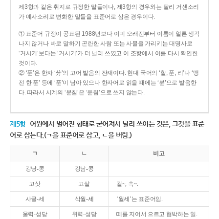
제3항과 같은 취지로 규정한 말들이나, 제3항의 경우와는 달리 거센소리
가 예사소리로 변화한 말들을 표준어로 삼은 경우이다.
① 표준어 규정이 공표된 1988년보다 이미 오래전부터 이름이 얼른 생각
나지 않거나 바로 말하기 곤란한 사람 또는 사물을 가리키는 대명사로
‘거시키’보다는 ‘거시기’가 더 널리 쓰였고 이 조항에서 이를 다시 확인한
것이다.
② ‘푼’은 한자 ‘分’의 고어 발음의 잔재이다. 현대 국어의 ‘할, 푼, 리’나 ‘땡
전 한 푼’ 등에 ‘푼’이 남아 있으나 한자어로 읽을 때에는 ‘분’으로 발음한
다. 따라서 시계의 ‘분침’은 ‘푼침’으로 쓰지 않는다.
제5항
어원에서 멀어진 형태로 굳어져서 널리 쓰이는 것은, 그것을 표준
어로 삼는다.(ㄱ을 표준어로 삼고, ㄴ을 버림.)
ㄱ
ㄴ
비고
강낭-콩
강남-콩
고삿
고샅
겉~, 속~.
사글-세
삭월-세
‘월세’는 표준어임.
울력-성당
위력-성당
떼를 지어서 으르고 협박하는 일.