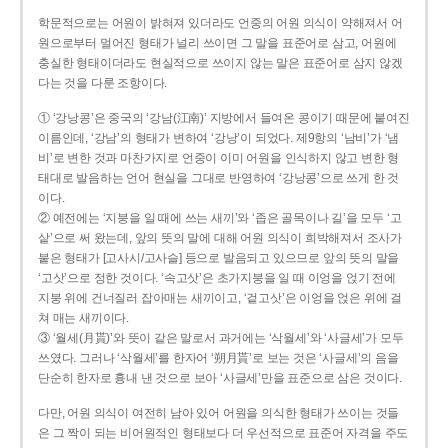
학문적으로는 어원이 밝혀져 있더라도 언중의 어원 의식이 약해져서 어
원으로부터 멀어진 형태가 널리 쓰이면 그 말을 표준어로 삼고, 어원에
충실한 형태이더라도 현실적으로 쓰이지 않는 말은 표준어로 삼지 않겠
다는 것을 다룬 조항이다.
① ‘강낭콩’은 중국의 ‘강남(江南)’ 지방에서 들여온 콩이기 때문에 붙여진
이름인데, ‘강남’의 형태가 변하여 ‘강낭’이 되었다. 제9항의 ‘남비’가 ‘냄
비’로 변한 것과 마찬가지로 언중이 이미 어원을 인식하지 않고 변한 형
태대로 발음하는 언어 현실을 그대로 반영하여 ‘강낭콩’으로 쓰게 한 것
이다.
② 예전에는 ‘지붕을 일 때에 쓰는 새끼’와 ‘좁은 골목이나 길’을 모두 ‘고
샅’으로 써 왔는데, 앞의 뜻의 말에 대해 어원 의식이 희박해져서 조사가
붙은 형태가 [고사시/고사슬] 등으로 발음되고 있으므로 앞의 뜻의 말을
‘고삿’으로 정한 것이다. ‘속고삿’은 초가지붕을 일 때 이엉을 얹기 전에
지붕 위에 건너질러 잡아매는 새끼이고, ‘겉고삿’은 이엉을 얹은 위에 걸
쳐 매는 새끼이다.
③ ‘월세(月貰)’와 뜻이 같은 말로서 과거에는 ‘삭월세’와 ‘사글세’가 모두
쓰였다. 그러나 ‘삭월세’를 한자어 ‘朔月貰’로 보는 것은 ‘사글세’의 음을
단순히 한자로 흉내 낸 것으로 보아 ‘사글세’만을 표준으로 삼은 것이다.
다만, 어원 의식이 여전히 남아 있어 어원을 의식한 형태가 쓰이는 것들
은 그 짝이 되는 비어원적인 형태보다 더 우선적으로 표준어 자격을 주도