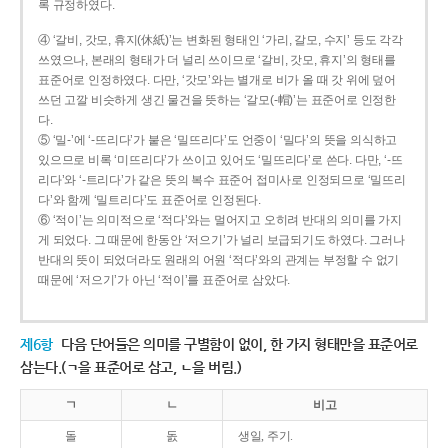
록 규정하였다.
④ ‘갈비, 갓모, 휴지(休紙)’는 변화된 형태인 ‘가리, 갈모, 수지’ 등도 각각
쓰였으나, 본래의 형태가 더 널리 쓰이므로 ‘갈비, 갓모, 휴지’의 형태를
표준어로 인정하였다. 다만, ‘갓모’와는 별개로 비가 올 때 갓 위에 덮어
쓰던 고깔 비슷하게 생긴 물건을 뜻하는 ‘갈모(-帽)’는 표준어로 인정한
다.
⑤ ‘밀-’에 ‘-뜨리다’가 붙은 ‘밀뜨리다’도 언중이 ‘밀다’의 뜻을 의식하고
있으므로 비록 ‘미뜨리다’가 쓰이고 있어도 ‘밀뜨리다’로 쓴다. 다만, ‘-뜨
리다’와 ‘-트리다’가 같은 뜻의 복수 표준어 접미사로 인정되므로 ‘밀뜨리
다’와 함께 ‘밀트리다’도 표준어로 인정된다.
⑥ ‘적이’는 의미적으로 ‘적다’와는 멀어지고 오히려 반대의 의미를 가지
게 되었다. 그 때문에 한동안 ‘저으기’가 널리 보급되기도 하였다. 그러나
반대의 뜻이 되었더라도 원래의 어원 ‘적다’와의 관계는 부정할 수 없기
때문에 ‘저으기’가 아닌 ‘적이’를 표준어로 삼았다.
제6항
다음 단어들은 의미를 구별함이 없이, 한 가지 형태만을 표준어로
삼는다.(ㄱ을 표준어로 삼고, ㄴ을 버림.)
ㄱ
ㄴ
비고
돌
돐
생일, 주기.