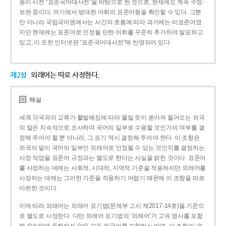
종이 사전 “표준국어대사전”을 바탕으로 한 것으로, 현재에도 계속 수정·
보완 중이다. 여기에서 방대한 어휘의 표준어형을 확인할 수 있다. 그뿐
만 아니라 국립국어원에서는 시간의 흐름에 따라 과거에는 비표준어였
지만 현재에는 표준어로 인정될 만한 어휘를 꾸준히 추가하여 발표하고
있고, 이 또한 인터넷판 “표준국어대사전”에 반영되어 있다.
제2항
외래어는 따로 사정한다.
해설
세계 각국과의 교류가 활발해짐에 따라 물밀 듯이 쏟아져 들어오는 외국
의 말은 지속적으로 조사하여 국어의 일부로 수용할 것인가의 여부를 결
정해 주어야 할 뿐 아니라, 그 표기 역시 결정해 주어야 한다. 이 조항은
외국의 말이 국어의 일부인 외래어로 인정될 수 있는 것인지를 결정하는
사정 작업을 표준어 규정과는 별도로 한다는 사실을 밝힌 것이다. 표준어
를 사정하는 데에는 사회적, 시대적, 지역적 기준을 적용하지만 외래어를
사정하는 데에는 그러한 기준을 적용하기 어렵기 때문에 이 조항을 따로
마련한 것이다.
이에 따라 외래어는 외래어 표기법(문체부 고시 제2017-14호)을 기준으
로 별도로 사정한다. 다만 외래어 표기법의 ‘외래어’가 고유 명사를 포함