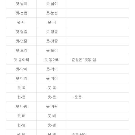
윗-넓이
웃-넓이
윗-눈썹
웃-눈썹
윗-니
웃-니
윗-당줄
웃-당줄
윗-덧줄
웃-덧줄
윗-도리
웃-도리
윗-동아리
웃-동아리
준말은 ‘윗동’임.
윗-막이
웃-막이
윗-머리
웃-머리
윗-목
웃-목
윗-몸
웃-몸
~ 운동.
윗-바람
웃-바람
윗-배
웃-배
윗-벌
웃-벌
윗-변
웃-변
수학 용어.