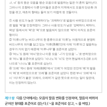
ㅘ, ㅝ’ 등의 원순 모음을 평순 모음으로 발음하는 일은 더 흔히 일어난다.
그러나 이 조항에서 다룬 단어들은 표준어 지역에서도 모음의 단순화 과
정을 겪고, 애초의 형태는 들어 보기 어렵게 된 것들이다.
① 사용 빈도가 높은 ‘괴퍅하다’는 ‘괴팍하다’로 발음이 바뀌었으므로 바
뀐 발음 ‘팍’을 인정하였다. 그러나 사용 빈도가 낮은 ‘강퍅하다, 퍅하다,
퍅성’ 등에서의 ‘퍅’은 ‘팍’으로 발음되지 않으므로 ‘퍅’이 아직도 표준어
형이다.
② ‘미류나무’는 버드나무의 한 종류이므로 ‘미류’는 어원적으로 분명히
버드나무의 의미를 담고 있는 ‘미류(美柳)’인데 이제 ‘미류’라고 발음하는
경우가 거의 없기 때문에 ‘미루나무’를 표준어로 삼았다.
③ ‘여느’도 원래 ‘여늬’였으나 이중 모음 ‘ㅢ’가 단모음 ‘ㅡ’로 변하였으므
로 ‘여느’를 표준어로 삼았다. ‘늬나노’의 ‘늬’도 언어 현실에서 [니]로 소리
나므로 ‘니나노’를 표준어로 삼는다.
④ ‘으례’ 역시 원래 ‘의례(依例)’에서 ‘으례’가 되었던 것인데 ‘례’의 발음
이 ‘레’로 바뀌었으므로 ‘으레’를 표준어로 삼았다. 한편 부사 ‘으레’에 다
시 ‘-이/-히’가 붙은 ‘으레이, 으레히’가 같은 뜻으로 쓰이는 일이 많은데,
이는 인정하지 않는다.
제11항
다음 단어에서는 모음의 발음 변화를 인정하여, 발음이 바뀌어
굳어진 형태를 표준어로 삼는다.(ㄱ을 표준어로 삼고, ㄴ을 버림.)