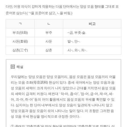
다만, 어원 의식이 강하게 작용하는 다음 단어에서는 양성 모음 형태를 그대로 표
준어로 삼는다.(ㄱ을 표준어로 삼고, ㄴ을 버림.)
ㄱ
ㄴ
비고
부조(扶助)
부주
~금, 부좃-술.
사돈(査頓)
사둔
밭~, 안~.
삼촌(三寸)
삼춘
시~, 외~, 처~.
해설
우리말에는 양성 모음은 양성 모음끼리, 음성 모음은 음성 모음끼리 어울
리는 모음 조화(母音調和) 현상이 있다. 중세 국어에서는 양성 모음과 음
성 모음의 세력이 크게 차이가 나지 않았으나 근대를 거치면서 음성 모음
의 세력이 급격히 커졌다. 예컨대 ‘ 막-아, 좁-아’, ‘접-어, 굽-어, 재-어, 세-
어, 괴-어, 쥐-어’ 등의 어미 활용에서도 음성 모음의 우세를 확인할 수 있
다. 심지어는 한 단어 내부에서도 양성 모음이 일관되게 나타나지 않고
양성 모음과 음성 모음이 섞여 나타나는 일이 많다. 이 조항은 그러한 음
성 모음 우세 현상을 명시적으로 규정한 것이다.
① 종래의 ‘깡총깡총’은 언어 현실을 반영하여 ‘깡충깡충’으로 정했다. 이