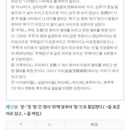
라요’도 ‘나무랬다, 나무래요’를 취하지 않는다.
④ ‘미시/미수, 상치/상추’ 역시 발음의 변화에 따라 ‘미수, 상추’가 현실 발
음으로 더 널리 쓰이고 있으므로 ‘미시, 상치’로 쓰지 않는다. 종(種)이 다
른 두 동물 사이에서 난 새끼를 말하는 ‘튀기’는 원래 ‘트기’였으나 발음이
변하여 ‘튀기’가 되었고 이 말이 널리 쓰이므로 표준어로 삼았다.
⑤ ‘주책(←주착, 主着)’은 한자어 형태를 버리고 변한 형태를 취한 것이
다. 그런데 ‘주착’이 원래 일정하게 자리 잡힌 주장이나 판단력이라는 뜻
이었으므로 ‘주책없다’가 표준어이고 ‘주책이다’는 비표준형이었으나,
‘주책’의 의미로서 ‘일정한 줏대가 없이 되는대로 하는 짓’을 인정함에 따
라 2016년에는 ‘주책없다’와 같은 의미로 쓰이는 ‘주책이다’를 표준형으
로 인정하였다.
⑥ ‘지루하다(←지리하다, 支離--)’ 역시 한자어 어원의 형태를 버리고 변
한 형태를 취한 것이다. 그러나 ‘지리멸렬(支離滅裂)’에서는 ‘지리’가 유지
되고 있다.
⑦ ‘시러베아들(←실업의아들), 허드레(←허드래), 호루라기(←호루루
기)’ 역시 변화된 후의 현실 발음을 반영한 표준어이다.
제12항
‘웃-’ 및 ‘윗-’은 명사 ‘위’에 맞추어 ‘윗-’으로 통일한다.(ㄱ을 표준
어로 삼고, ㄴ을 버림.)
ㄱ
ㄴ
비고