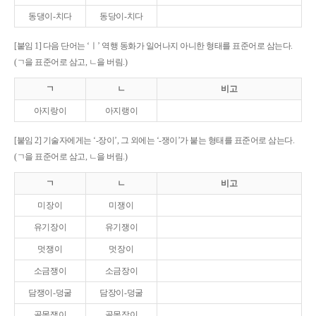
동댕이-치다
동당이-치다
[붙임 1] 다음 단어는 ‘ㅣ’ 역행 동화가 일어나지 아니한 형태를 표준어로 삼는다.
(ㄱ을 표준어로 삼고, ㄴ을 버림.)
ㄱ
ㄴ
비고
아지랑이
아지랭이
[붙임 2] 기술자에게는 ‘-장이’, 그 외에는 ‘-쟁이’가 붙는 형태를 표준어로 삼는다.
(ㄱ을 표준어로 삼고, ㄴ을 버림.)
ㄱ
ㄴ
비고
미장이
미쟁이
유기장이
유기쟁이
멋쟁이
멋장이
소금쟁이
소금장이
담쟁이-덩굴
담장이-덩굴
골목쟁이
골목장이