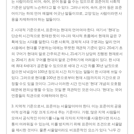
는 사람이라도 비어, 속어, 은어 등을 쓸 수는 있으므로 표준어의 사회적
기준은 상당히 느슨하다고 할 수 있다. 그러나 비어, 속어, 은어 등은 표준
어이기는 하되 언어 예절에 어긋난 말들이므로, 교양 있는 사람이라면 사
용을 자제하여야 하는 말들이다.
2. 시대적 기준으로서, 표준어는 현대의 언어여야 한다. 여기서 ‘현대’는
단순히 시간적으로 현재란 뜻이 아니라 역사적 흐름에서 현재와 같은 구
획에 있는 시대를 말한다. 다른 사회적, 경제적 시대 구분과는 달리 언어
사용에서 현대를 구분하는 데에는 뚜렷한 객관적 기준이 없다. 20세기 초
의 구어가 현대의 말로 간주되곤 하나, 21세기가 상당히 진행된 현재로서
는 20세기 초의 구어를 현대의 말로 간주하기에 어려움이 있다. 한 시대
에 최대 4세대가 공존할 수 있으므로 세대 간 시간 차를 30년 남짓으로
잡으면 넉넉잡아 100년 정도의 시간 차가 있는 말들이 한 시대에 쓰일 수
있다. 그러므로 현대를 100년 전으로부터 현재 시점까지의 기간으로 규
정할 수도 있을 것이다. 그러나 이러한 시간 인식은 ‘현대’ 개념의 모호함
때문에 편의상 행할 수 있는 것일 뿐 객관적인 것은 아니다. ‘현대’는 국어
언중들의 직관으로 이해하여야 한다.
3. 지역적 기준으로서, 표준어는 서울말이어야 한다. 이는 표준어의 공용
어적 성격을 가장 크게 드러내 주는 기준이다. 가령, 많은 지역 사람들이
모여서 공식적인 이야기를 나눌 때 각자의 지역어를 사용한다면 의사소
통이 어려워질 수 있는데, 이를 방지하기 위해 표준어의 조건으로 서울말
을 제시한 것이다. 물론 서울말이라도 비표준적인 요소가 있다. “나두 간