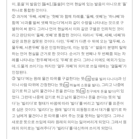
이, 돐을’의 발음인 [돌씨], [돌쓸]이 언어 현실에 있는 발음이 아니므로 ‘돌’
하나로 통합한 것이다.
② 과거에 ‘두째, 세째’는 ‘첫째’와 함께 차례를, ‘둘째, 셋째’는 ‘하나째’와
함께 ‘사과를 벌써 셋째 먹는다’에서와 같이 수량을 나타내는 것으로 구
별하여 써 왔다. 그러나 언어 현실에서 이와 같은 구별은 인위적인 것이
라고 판단되어 ‘둘째, 셋째’로 통합한 것이다. 따라서 ‘두째, 세째, 네째’와
같은 표현은 잘못된 것이다. 다만, ‘두째’가 다른 수 뒤에 오는 ‘열두째, 스
물두째, 서른두째’ 등은 인정하였는데, 이는 받침 ‘ㄹ’ 발음이 분명히 탈락
하는 언어 현실을 근거로 한 것이다. 순서가 첫 번째나 두 번째쯤 되는 차
례를 나타내는 ‘한두째’에서도 ‘두째’로 쓴다. 그러나 이에도 예외가 있는
데, 드물게 쓰이기는 하지만 ‘열두 개째’의 의미로 쓰일 때에는 ‘열둘째’가
인정된다.
③ ‘빌다’에는 원래 물건 따위를 구걸한다는 뜻
과 신
(
밥을 빌러 다니다)
예
이나 사람 따위에 간청한다는 뜻
, 그리고 나중에
(
하늘에 소원을 빌다)
예
갚기로 하고 남의 물건이나 돈을 쓴다는 뜻
이 있
(
친구에게 돈을 빌다)
예
었다. 그런데 나중에 갚기로 하고 남의 물건이나 돈을 쓴다는 뜻의 ‘빌
다’는 ‘빌리다’로 형태가 바뀜에 따라 ‘빌다’를 버리고 ‘빌리다’를 표준어
로 삼은 것이다. ‘빌리다’는 원래 ‘빌다’의 피동형으로서 대가를 받기로 하
고 남에게 물건이나 돈 따위를 내어 주는 것을 뜻하는 말이었다. 그러나
새로운 뜻으로 쓰임에 따라 원래의 의미는 잃어버리게 되었다. 그래서 원
래의 의미로는 ‘빌려주다’가 ‘빌리다’를 대신하여 쓰이게 되었다.