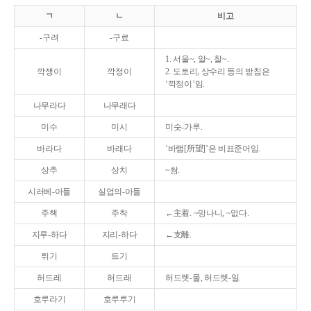
ㄱ
ㄴ
비고
-구려
-구료
1. 서울~, 알~, 찰~.
깍쟁이
깍정이
2. 도토리, 상수리 등의 받침은
‘깍정이’임.
나무라다
나무래다
미수
미시
미숫-가루.
바라다
바래다
‘바램[所望]’은 비표준어임.
상추
상치
~쌈.
시러베-아들
실업의-아들
주책
주착
←主着. ~망나니, ~없다.
지루-하다
지리-하다
←支離.
튀기
트기
허드레
허드래
허드렛-물, 허드렛-일.
호루라기
호루루기