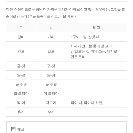
다만, 어원적으로 원형에 더 가까운 형태가 아직 쓰이고 있는 경우에는, 그것을 표
준어로 삼는다.(ㄱ을 표준어로 삼고, ㄴ을 버림.)
ㄱ
ㄴ
비고
갈비
가리
~구이, ~찜, 갈빗-대.
1. 사기 만드는 물레 밑 고리.
갓모
갈모
2. '갈모'는 갓 위에 쓰는, 유지로
만든 우비.
굴-젓
구-젓
말-곁
말-겻
물-수란
물-수랄
밀-뜨리다
미-뜨리다
적-이
저으기
적이-나, 적이나-하면.
휴지
수지
해설