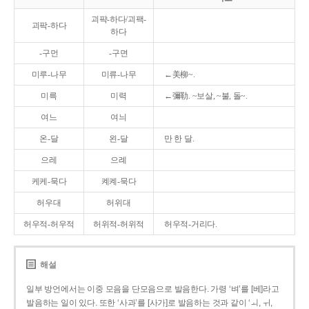
괴퍅-하다/괴팩-
괴팍-하다
하다
-구먼
-구면
미루-나무
미류-나무
←美柳~.
미륵
미력
←彌勒. ~보살, ~불, 돌~.
여느
여늬
온-달
왼-달
만 한 달.
으레
으례
케케-묵다
켸켸-묵다
허우대
허위대
허우적-허우적
허위적-허위적
허우적-거리다.
해설
일부 방언에서는 이중 모음을 단모음으로 발음한다. 가령 ‘벼’를 [베]라고
발음하는 일이 있다. 또한 ‘사과’를 [사가]로 발음하는 것과 같이 ‘ㅚ, ㅟ,