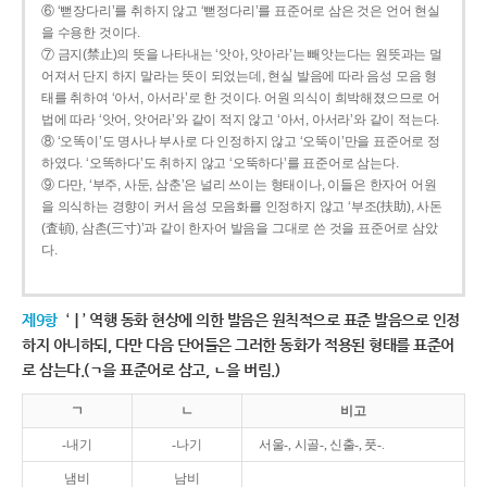
⑥ ‘뻗장다리’를 취하지 않고 ‘뻗정다리’를 표준어로 삼은 것은 언어 현실
을 수용한 것이다.
⑦ 금지(禁止)의 뜻을 나타내는 ‘앗아, 앗아라’는 빼앗는다는 원뜻과는 멀
어져서 단지 하지 말라는 뜻이 되었는데, 현실 발음에 따라 음성 모음 형
태를 취하여 ‘아서, 아서라’로 한 것이다. 어원 의식이 희박해졌으므로 어
법에 따라 ‘앗어, 앗어라’와 같이 적지 않고 ‘아서, 아서라’와 같이 적는다.
⑧ ‘오똑이’도 명사나 부사로 다 인정하지 않고 ‘오뚝이’만을 표준어로 정
하였다. ‘오똑하다’도 취하지 않고 ‘오뚝하다’를 표준어로 삼는다.
⑨ 다만, ‘부주, 사둔, 삼춘’은 널리 쓰이는 형태이나, 이들은 한자어 어원
을 의식하는 경향이 커서 음성 모음화를 인정하지 않고 ‘부조(扶助), 사돈
(査頓), 삼촌(三寸)’과 같이 한자어 발음을 그대로 쓴 것을 표준어로 삼았
다.
제9항
‘ㅣ’ 역행 동화 현상에 의한 발음은 원칙적으로 표준 발음으로 인정
하지 아니하되, 다만 다음 단어들은 그러한 동화가 적용된 형태를 표준어
로 삼는다.(ㄱ을 표준어로 삼고, ㄴ을 버림.)
ㄱ
ㄴ
비고
-내기
-나기
서울-, 시골-, 신출-, 풋-.
냄비
남비