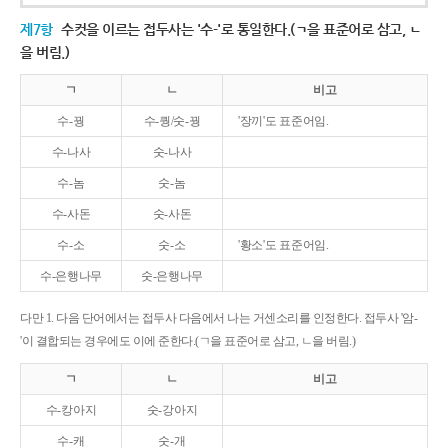
제7항
수컷을 이르는 접두사는 '수-'로 통일한다.(ㄱ을 표준어로 삼고, ㄴ
을 버림.)
ㄱ
ㄴ
비고
수-꿩
수-퀑/숫-꿩
'장끼'도 표준어임.
수-나사
숫-나사
수-놈
숫-놈
수-사돈
숫-사돈
수-소
숫-소
'황소'도 표준어임.
수-은행나무
숫-은행나무
다만 1. 다음 단어에서는 접두사 다음에서 나는 거센소리를 인정한다. 접두사 '암-
'이 결합되는 경우에도 이에 준한다.(ㄱ을 표준어로 삼고, ㄴ을 버림.)
ㄱ
ㄴ
비고
수-캉아지
숫-강아지
수-캐
숫-개