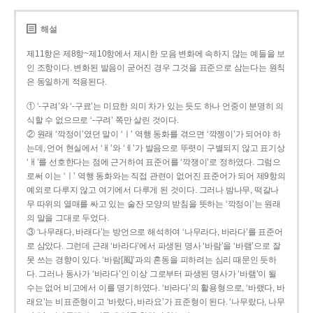
해설
제11항은 제8항~제10항에서 제시한 모음 변화에 속하지 않는 예들을 보
인 조항이다. 변화된 발음이 굳어진 경우 그것을 표준으로 삼는다는 원칙
은 동일하게 적용된다.
① ‘-구려’와 ‘-구료’는 미묘한 의미 차가 있는 듯도 하나 언중이 분명히 의
식할 수 없으므로 ‘-구려’ 쪽만 살린 것이다.
② 원래 ‘깍정이’였던 말이 ‘ㅣ’ 역행 동화를 겪으면 ‘깍젱이’가 되어야 하
는데, 언어 현실에서 ‘ㅐ’와 ‘ㅔ’가 발음으로 뚜렷이 구별되지 않고 표기상
‘ㅐ’를 선호한다는 점에 근거하여 표준어를 ‘깍쟁이’로 정하였다. 그럼으
로써 이는 ‘ㅣ’ 역행 동화와는 직접 관련이 없어진 표준어가 되어 제9항의
예외로 다루지 않고 여기에서 다루게 된 것이다. 그러나 밤나무, 떡갈나
무 따위의 열매를 싸고 있는 술잔 모양의 받침을 뜻하는 ‘깍정이’는 원래
의 말을 그대로 두었다.
③ ‘나무래다, 바래다’는 방언으로 해석하여 ‘나무라다, 바라다’를 표준어
로 삼았다. 그런데 근래 ‘바라다’에서 파생된 명사 ‘바람’을 ‘바램’으로 잘
못 쓰는 경향이 있다. ‘바람[風]’과의 혼동을 피하려는 심리 때문인 듯하
다. 그러나 동사가 ‘바라다’인 이상 그로부터 파생된 명사가 ‘바램’이 될
수는 없어 비고에서 이를 명기하였다. ‘바라다’의 활용형으로, ‘바랬다, 바
래요’는 비표준형이고 ‘바랐다, 바라요’가 표준형이 된다. ‘나무랐다, 나무