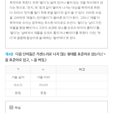
목적어로 취한다. 반면 ‘떨다’는 달려 있거나 붙어 있는 것을 쳐서 떼어 낸
다는 뜻으로, ‘먼지, 재’ 등과 같이 떨어져 나가는 대상을 목적어로 취한
다. 따라서 ‘먼지를 떨기 위해 옷을 털다’와 같이 쓸 수 있다. 이러한 쓰임
을 고려하면 ‘재떨이, 먼지떨이’가 올바른 표기가 된다. 그러나 ‘재물’이
목적어로 쓰이는 경우에는 유사한 의미로도 쓰인다. ‘털다’는 ‘남이 가진
재물을 몽땅 빼앗거나 그것이 보관된 장소를 모조리 뒤지어 훔치다’를,
‘떨다’는 ‘남에게서 재물을 모조리 훔치거나 빼앗다’를 뜻한다. 다만, ‘먹
다’와 결합해 합성어로 쓸 때에는 ‘털어먹다’로 쓴다.
제4항
다음 단어들은 거센소리로 나지 않는 형태를 표준어로 삼는다.(ㄱ
을 표준어로 삼고, ㄴ을 버림.)
ㄱ
ㄴ
비고
가을-갈이
가을-카리
거시기
거시키
분침
푼침
해설