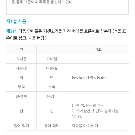
을 통해 표준어의 목록을 갱신하고 있다.
제1절 자음
제3항
다음 단어들은 거센소리를 가진 형태를 표준어로 삼는다.(ㄱ을 표
준어로 삼고, ㄴ을 버림.)
ㄱ
ㄴ
비고
끄나풀
끄나불
나팔-꽃
나발-꽃
녘
녁
동~, 들~, 새벽~, 동틀 ~.
부엌
부억
살-쾡이
삵-괭이
1. ~막이, 빈~, 방 한 ~.
칸
간
2. ‘초가삼간, 윗간’의 경우에는
‘간’임.
털어-먹다
떨어-먹다
재물을 다 없애다.