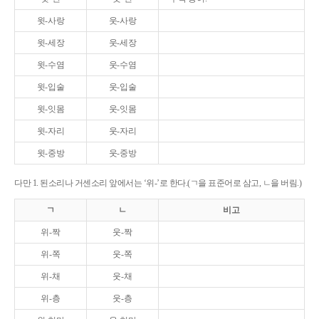
윗-사랑
웃-사랑
윗-세장
웃-세장
윗-수염
웃-수염
윗-입술
웃-입술
윗-잇몸
웃-잇몸
윗-자리
웃-자리
윗-중방
웃-중방
다만 1. 된소리나 거센소리 앞에서는 ‘위-’로 한다.(ㄱ을 표준어로 삼고, ㄴ을 버림.)
ㄱ
ㄴ
비고
위-짝
웃-짝
위-쪽
웃-쪽
위-채
웃-채
위-층
웃-층