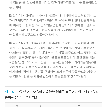
서 ‘강남콩’을 ‘강낭콩’으로 처리한 것과 마찬가지로 ‘냄비’를 표준어로 삼
은 것이다.
[붙임 1] ‘아지랑이’는 과거의 대사전들에서 ‘아지랭이’로 고쳐진 것이 교
과서에 반영되어 ‘아지랭이’가 표준어로 쓰여 왔으나, 현대 언중의 직관
이 ‘아지랑이’를 표준으로 인식하는 경향이 강해 ‘아지랑이’를 표준어로
삼았다. 1936년 “조선어 표준말 모음”에서 ‘아지랑이’를 표준어로 정한
바 있었는데 그것으로 되돌아간 것이다.
[붙임 2] ‘-장이’는 기술자에 붙는 접미사이고 ‘-쟁이’는 기타 어휘에 붙는
접미사이다. 그리고 여기서의 ‘기술자’는 ‘수공업적인 기술자’로 한정한
다. 따라서 ‘칠장이, 유기장이’에서는 ‘-장이’를 표준으로 삼고 ‘멋쟁이, 소
금쟁이, 골목쟁이’ 등에서는 ‘-쟁이’를 표준으로 삼았다. 또한 점을 치는
사람은 ‘점쟁이’가 되고 그림을 그리는 사람을 낮추어 가리키는 말은 ‘환
쟁이’가 된다. 이들은 수공업적인 기술자가 아니기 때문이다. 이처럼 의
미에 따라 ‘-장이’와 ‘-쟁이’를 구별해서 쓰기 때문에 갓을 만드는 기술자
는 ‘갓장이’, 갓을 쓴 사람을 낮잡아 이르는 말은 ‘갓쟁이’가 된다.
제10항
다음 단어는 모음이 단순화한 형태를 표준어로 삼는다.(ㄱ을 표
준어로 삼고, ㄴ을 버림.)
ㄱ
ㄴ
비고