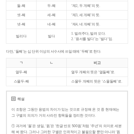
둘-째
두-째
‘제2, 두 개째’의 뜻.
셋-째
세-째
‘제3, 세 개째’의 뜻.
넷-째
네-째
‘제4, 네 개째’의 뜻.
1. 빌려주다, 빌려 오다.
빌리다
빌다
2. ‘용서를 빌다’는 ‘빌다’임.
다만, ‘둘째’는 십 단위 이상의 서수사에 쓰일 때에 ‘두째’로 한다.
ㄱ
ㄴ
비고
열두-째
열두 개째의 뜻은 ‘열둘째’로.
스물두-째
스물두 개째의 뜻은 ‘스물둘째’로.
해설
이 조항은 그동안 용법의 차이가 있는 것으로 규정해 온 것 중 현재에는
그 구별의 의의가 거의 사라진 항목들을 정리한 것이다.
① 과거에 ‘돌’은 생일, ‘돐’은 ‘한글 반포 500돐’처럼 ‘주년’의 의미로 세분
해 써 왔다. 그러나 그러한 구별은 인위적이고 불필요할 뿐만 아니라 ‘돐