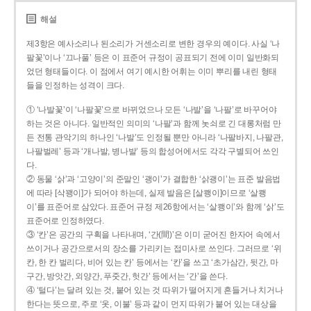
해설
제3항은 예사소리나 된소리가 거센소리로 변한 경우의 예이다. 사실 ‘나
팔꽃’이나 ‘끄나풀’ 등은 이 표준어 규정이 공표되기 전에 이미 일반화되
었던 형태들이다. 이 점에서 여기 예시한 어휘는 이미 뿌리를 내린 형태
들을 인정하는 성격이 크다.
① ‘나발꽃’이 ‘나팔꽃’으로 바뀌었으나 모든 ‘나발’을 ‘나팔’로 바꾸어야
하는 것은 아니다. 일반적인 의미의 ‘나팔’과 함께 놋쇠로 긴 대롱처럼 만
든 전통 관악기의 하나인 ‘나발’도 인정될 뿐만 아니라 ‘나팔바지, 나팔관,
나팔벌레’ 등과 ‘개나발, 병나발’ 등의 합성어에서도 각각 구별되어 쓰인
다.
② 동물 ‘삵’과 ‘고양이’의 준말인 ‘괭이’가 결합한 ‘삵괭이’는 표준 발음법
에 따라 [삭꽹이]가 되어야 하는데, 실제 발음은 [살쾡이]이므로 ‘살쾡
이’를 표준어로 삼았다. 표준어 규정 제26항에서는 ‘살쾡이’와 함께 ‘삵’도
표준어로 인정하였다.
③ ‘칸’은 공간의 구획을 나타내며, ‘간(間)’은 이미 굳어진 한자어 속에서
쓰이거나 공간으로서의 장소를 가리키는 접미사로 쓰인다. 그러므로 ‘위
칸, 한 칸 벌리다, 비어 있는 칸’ 등에서는 ‘칸’을 쓰고 ‘초가삼간, 뒷간, 마
구간, 방앗간, 외양간, 푸줏간, 헛간’ 등에서는 ‘간’을 쓴다.
④ ‘털다’는 달려 있는 것, 붙어 있는 것 따위가 떨어지게 흔들거나 치거나
한다는 뜻으로, 주로 ‘옷, 이불’ 등과 같이 먼지 따위가 붙어 있는 대상을