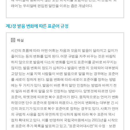
해 우리말에 동화되지 않은 모든 외국어를 포함하는 반면, 이 조항의 ‘외
래어’는 우리말에 편입된 말만을 이르는 좁은 개념이다.
제2장 발음 변화에 따른 표준어 규정
해설
시간의 흐름에 따라 어떤 어휘는 자음과 모음의 발음이 달라지고 길이가
줄어드는 등의 변화를 입게 된다. 어문 규범을 자주 바꾸는 것은 바람직
하지 않으므로 발음에 다소의 변화를 입어도 표준어를 곧바로 바꾸지는
않지만, 발음 변화의 정도가 심하거나 발음이 변한 지 오래되어 대부분의
교양 있는 서울 지역 사람들이 바뀐 발음으로 말을 하는 경우에는 표준어
를 새로이 정하게 된다. 발음 변화에 따라 새로이 표준어를 정하는 방법
에는 두 가지가 있다. 발음이 바뀐 후의 말만 인정하는 방법과 바뀌기 전
의 말과 바뀐 후의 말을 모두 인정하는 방법이다. 앞엣것에 따르면 단수
표준어, 뒤엣것에 따르면 복수 표준어가 된다. 원칙적으로는 언어가 변화
하였으면 단수 표준어로 정해야 하겠으나, 언어의 변화에는 대부분 긴 시
간의 과도기가 있으므로 복수 표준어로 정하는 경우도 있다. 사회가 언어
의 규범적 사용을 점차 유연하게 인식하게 됨에 따라 복수 표준어 역시
점차 확대되고 있다. 이를 반영하여 국립국어원에서는 2011년을 시작으
로 표준어 추가 목록을 발표하고 있고, “표준국어대사전”의 수정ㆍ보완