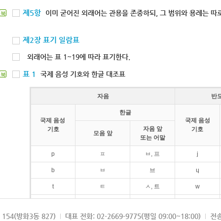
제5항
이미 굳어진 외래어는 관용을 존중하되, 그 범위와 용례는 따로
북
제2장 표기 일람표
외래어는 표 1~19에 따라 표기한다.
표 1
국제 음성 기호와 한글 대조표
북
자음
반
한글
국제 음성
국제 음성
자음 앞
기호
기호
모음 앞
또는 어말
p
ㅍ
ㅂ, 프
j
b
ㅂ
브
ɥ
t
ㅌ
ㅅ, 트
w
d
ㄷ
드
154(방화3동 827)
대표 전화: 02-2669-9775(평일 09:00~18:00)
전송
k
ㅋ
ㄱ, 크