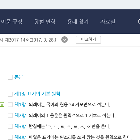
메인콘텐츠 바로가기
어문 규정
항별 연혁
용례 찾기
자료실
비교하기
제2017-14호(2017. 3. 28.)
본문
제1장 표기의 기본 원칙
제1항
외래어는 국어의 현용 24 자모만으로 적는다.
북
제2항
외래어의 1 음운은 원칙적으로 1 기호로 적는다.
제3항
받침에는 ‘ㄱ, ㄴ, ㄹ, ㅁ, ㅂ, ㅅ, ㅇ’만을 쓴다.
제4항
파열음 표기에는 된소리를 쓰지 않는 것을 원칙으로 한다.