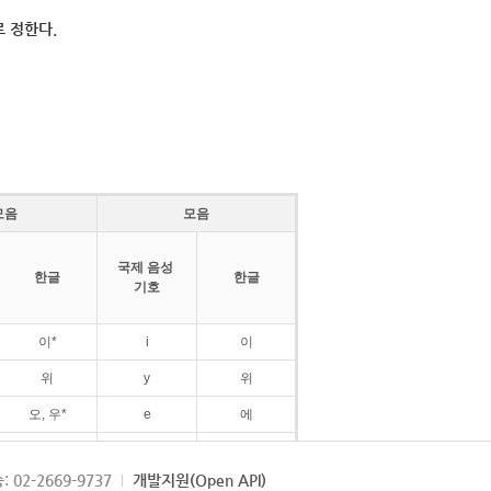
 정한다.
모음
모음
국제 음성
한글
한글
기호
이*
i
이
위
y
위
오, 우*
e
에
ø
외
: 02-2669-9737
개발지원(Open API)
ɛ
에