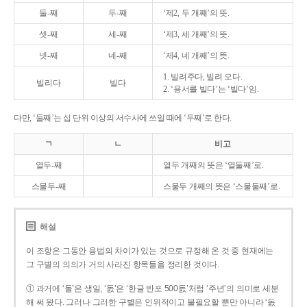
둘-째
두-째
‘제2, 두 개째’의 뜻.
셋-째
세-째
‘제3, 세 개째’의 뜻.
넷-째
네-째
‘제4, 네 개째’의 뜻.
1. 빌려주다, 빌려 오다.
빌리다
빌다
2. ‘용서를 빌다’는 ‘빌다’임.
다만, ‘둘째’는 십 단위 이상의 서수사에 쓰일 때에 ‘두째’로 한다.
ㄱ
ㄴ
비고
열두-째
열두 개째의 뜻은 ‘열둘째’로.
스물두-째
스물두 개째의 뜻은 ‘스물둘째’로.
해설
이 조항은 그동안 용법의 차이가 있는 것으로 규정해 온 것 중 현재에는
그 구별의 의의가 거의 사라진 항목들을 정리한 것이다.
① 과거에 ‘돌’은 생일, ‘돐’은 ‘한글 반포 500돐’처럼 ‘주년’의 의미로 세분
해 써 왔다. 그러나 그러한 구별은 인위적이고 불필요할 뿐만 아니라 ‘돐