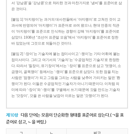
서 ‘강남콩’을 ‘강낭콩’으로 처리한 것과 마찬가지로 ‘냄비’를 표준어로 삼
은 것이다.
[붙임 1] ‘아지랑이’는 과거의 대사전들에서 ‘아지랭이’로 고쳐진 것이 교
과서에 반영되어 ‘아지랭이’가 표준어로 쓰여 왔으나, 현대 언중의 직관
이 ‘아지랑이’를 표준으로 인식하는 경향이 강해 ‘아지랑이’를 표준어로
삼았다. 1936년 “조선어 표준말 모음”에서 ‘아지랑이’를 표준어로 정한
바 있었는데 그것으로 되돌아간 것이다.
[붙임 2] ‘-장이’는 기술자에 붙는 접미사이고 ‘-쟁이’는 기타 어휘에 붙는
접미사이다. 그리고 여기서의 ‘기술자’는 ‘수공업적인 기술자’로 한정한
다. 따라서 ‘칠장이, 유기장이’에서는 ‘-장이’를 표준으로 삼고 ‘멋쟁이, 소
금쟁이, 골목쟁이’ 등에서는 ‘-쟁이’를 표준으로 삼았다. 또한 점을 치는
사람은 ‘점쟁이’가 되고 그림을 그리는 사람을 낮추어 가리키는 말은 ‘환
쟁이’가 된다. 이들은 수공업적인 기술자가 아니기 때문이다. 이처럼 의
미에 따라 ‘-장이’와 ‘-쟁이’를 구별해서 쓰기 때문에 갓을 만드는 기술자
는 ‘갓장이’, 갓을 쓴 사람을 낮잡아 이르는 말은 ‘갓쟁이’가 된다.
제10항
다음 단어는 모음이 단순화한 형태를 표준어로 삼는다.(ㄱ을 표
준어로 삼고, ㄴ을 버림.)
ㄱ
ㄴ
비고