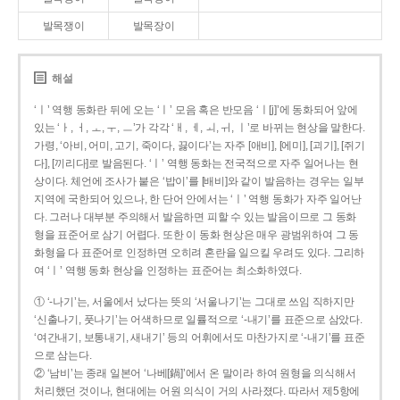
발목쟁이
발목장이
해설
‘ㅣ’ 역행 동화란 뒤에 오는 ‘ㅣ’ 모음 혹은 반모음 ‘ㅣ[j]’에 동화되어 앞에
있는 ‘ㅏ, ㅓ, ㅗ, ㅜ, ㅡ’가 각각 ‘ㅐ, ㅔ, ㅚ, ㅟ, ㅣ’로 바뀌는 현상을 말한다.
가령, ‘아비, 어미, 고기, 죽이다, 끓이다’는 자주 [애비], [에미], [괴기], [쥐기
다], [끼리다]로 발음된다. ‘ㅣ’ 역행 동화는 전국적으로 자주 일어나는 현
상이다. 체언에 조사가 붙은 ‘밥이’를 [배비]와 같이 발음하는 경우는 일부
지역에 국한되어 있으나, 한 단어 안에서는 ‘ㅣ’ 역행 동화가 자주 일어난
다. 그러나 대부분 주의해서 발음하면 피할 수 있는 발음이므로 그 동화
형을 표준어로 삼기 어렵다. 또한 이 동화 현상은 매우 광범위하여 그 동
화형을 다 표준어로 인정하면 오히려 혼란을 일으킬 우려도 있다. 그리하
여 ‘ㅣ’ 역행 동화 현상을 인정하는 표준어는 최소화하였다.
① ‘-나기’는, 서울에서 났다는 뜻의 ‘서울나기’는 그대로 쓰임 직하지만
‘신출나기, 풋나기’는 어색하므로 일률적으로 ‘-내기’를 표준으로 삼았다.
‘여간내기, 보통내기, 새내기’ 등의 어휘에서도 마찬가지로 ‘-내기’를 표준
으로 삼는다.
② ‘남비’는 종래 일본어 ‘나베[鍋]’에서 온 말이라 하여 원형을 의식해서
처리했던 것이나, 현대에는 어원 의식이 거의 사라졌다. 따라서 제5항에