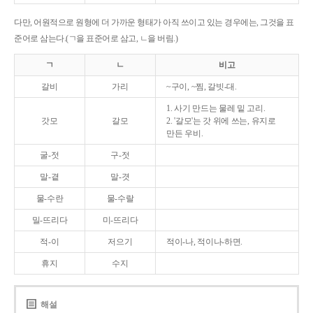
다만, 어원적으로 원형에 더 가까운 형태가 아직 쓰이고 있는 경우에는, 그것을 표
준어로 삼는다.(ㄱ을 표준어로 삼고, ㄴ을 버림.)
ㄱ
ㄴ
비고
갈비
가리
~구이, ~찜, 갈빗-대.
1. 사기 만드는 물레 밑 고리.
갓모
갈모
2. '갈모'는 갓 위에 쓰는, 유지로
만든 우비.
굴-젓
구-젓
말-곁
말-겻
물-수란
물-수랄
밀-뜨리다
미-뜨리다
적-이
저으기
적이-나, 적이나-하면.
휴지
수지
해설