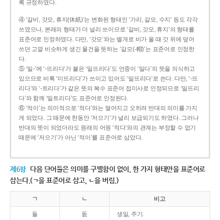
록 규정하였다.
④ ‘갈비, 갓모, 휴지(休紙)’는 변화된 형태인 ‘가리, 갈모, 수지’ 등도 각각
쓰였으나, 본래의 형태가 더 널리 쓰이므로 ‘갈비, 갓모, 휴지’의 형태를
표준어로 인정하였다. 다만, ‘갓모’와는 별개로 비가 올 때 갓 위에 덮어
쓰던 고깔 비슷하게 생긴 물건을 뜻하는 ‘갈모(-帽)’는 표준어로 인정한
다.
⑤ ‘밀-’에 ‘-뜨리다’가 붙은 ‘밀뜨리다’도 언중이 ‘밀다’의 뜻을 의식하고
있으므로 비록 ‘미뜨리다’가 쓰이고 있어도 ‘밀뜨리다’로 쓴다. 다만, ‘-뜨
리다’와 ‘-트리다’가 같은 뜻의 복수 표준어 접미사로 인정되므로 ‘밀뜨리
다’와 함께 ‘밀트리다’도 표준어로 인정된다.
⑥ ‘적이’는 의미적으로 ‘적다’와는 멀어지고 오히려 반대의 의미를 가지
게 되었다. 그 때문에 한동안 ‘저으기’가 널리 보급되기도 하였다. 그러나
반대의 뜻이 되었더라도 원래의 어원 ‘적다’와의 관계는 부정할 수 없기
때문에 ‘저으기’가 아닌 ‘적이’를 표준어로 삼았다.
제6항
다음 단어들은 의미를 구별함이 없이, 한 가지 형태만을 표준어로
삼는다.(ㄱ을 표준어로 삼고, ㄴ을 버림.)
ㄱ
ㄴ
비고
돌
돐
생일, 주기.