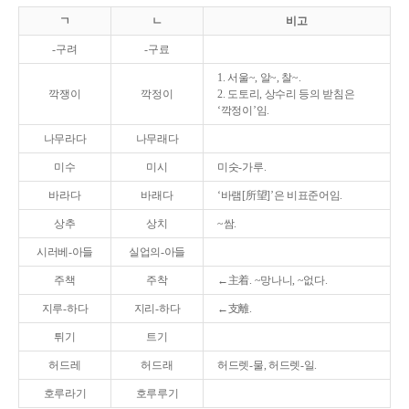
ㄱ
ㄴ
비고
-구려
-구료
1. 서울~, 알~, 찰~.
깍쟁이
깍정이
2. 도토리, 상수리 등의 받침은
‘깍정이’임.
나무라다
나무래다
미수
미시
미숫-가루.
바라다
바래다
‘바램[所望]’은 비표준어임.
상추
상치
~쌈.
시러베-아들
실업의-아들
주책
주착
←主着. ~망나니, ~없다.
지루-하다
지리-하다
←支離.
튀기
트기
허드레
허드래
허드렛-물, 허드렛-일.
호루라기
호루루기