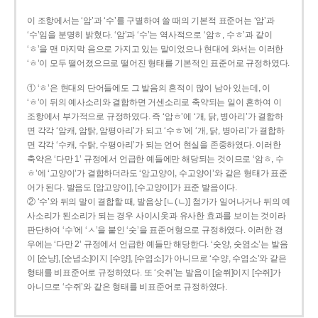
이 조항에서는 ‘암’과 ‘수’를 구별하여 쓸 때의 기본적 표준어는 ‘암’과
‘수’임을 분명히 밝혔다. ‘암’과 ‘수’는 역사적으로 ‘암ㅎ, 수ㅎ’과 같이
‘ㅎ’을 맨 마지막 음으로 가지고 있는 말이었으나 현대에 와서는 이러한
‘ㅎ’이 모두 떨어졌으므로 떨어진 형태를 기본적인 표준어로 규정하였다.
① ‘ㅎ’은 현대의 단어들에도 그 발음의 흔적이 많이 남아 있는데, 이
‘ㅎ’이 뒤의 예사소리와 결합하면 거센소리로 축약되는 일이 흔하여 이
조항에서 부가적으로 규정하였다. 즉 ‘암ㅎ’에 ‘개, 닭, 병아리’가 결합하
면 각각 ‘암캐, 암탉, 암평아리’가 되고 ‘수ㅎ’에 ‘개, 닭, 병아리’가 결합하
면 각각 ‘수캐, 수탉, 수평아리’가 되는 언어 현실을 존중하였다. 이러한
축약은 ‘다만 1’ 규정에서 언급한 예들에만 해당되는 것이므로 ‘암ㅎ, 수
ㅎ’에 ‘고양이’가 결합하더라도 ‘암고양이, 수고양이’와 같은 형태가 표준
어가 된다. 발음도 [암고양이], [수고양이]가 표준 발음이다.
② ‘수’와 뒤의 말이 결합할 때, 발음상 [ㄴ(ㄴ)] 첨가가 일어나거나 뒤의 예
사소리가 된소리가 되는 경우 사이시옷과 유사한 효과를 보이는 것이라
판단하여 ‘수’에 ‘ㅅ’을 붙인 ‘숫’을 표준어형으로 규정하였다. 이러한 경
우에는 ‘다만 2’ 규정에서 언급한 예들만 해당한다. ‘숫양, 숫염소’는 발음
이 [순냥], [순념소]이지 [수양], [수염소]가 아니므로 ‘수양, 수염소’와 같은
형태를 비표준어로 규정하였다. 또 ‘숫쥐’는 발음이 [숟쮜]이지 [수쥐]가
아니므로 ‘수쥐’와 같은 형태를 비표준어로 규정하였다.