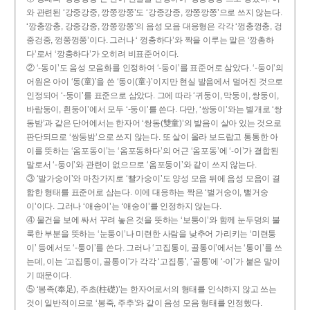
와 관련된 ‘강중강중, 깡쭝깡쭝’도 ‘강종강종, 깡쫑깡쫑’으로 쓰지 않는다.
‘깡충깡충, 강중강중, 깡쭝깡쭝’의 음성 모음 대응형은 각각 ‘껑충껑충, 겅
중겅중, 껑쭝껑쭝’이다. 그러나 ‘ 껑충하다’와 짝을 이루는 말은 ‘깡총하
다’로서 ‘깡충하다’가 오히려 비표준어이다.
② ‘-동이’도 음성 모음화를 인정하여 ‘-둥이’를 표준어로 삼았다. ‘-둥이’의
어원은 아이 ‘동(童)’을 쓴 ‘동이(童-)’이지만 현실 발음에서 멀어진 것으로
인정되어 ‘-둥이’를 표준으로 삼았다. 그에 따라 ‘귀둥이, 막둥이, 쌍둥이,
바람둥이, 흰둥이’에서 모두 ‘-둥이’를 쓴다. 다만, ‘쌍둥이’와는 별개로 ‘쌍
동밤’과 같은 단어에서는 한자어 ‘쌍동(雙童)’의 발음이 살아 있는 것으로
판단되므로 ‘쌍둥밤’으로 쓰지 않는다. 또 살이 올라 보드랍고 통통한 아
이를 뜻하는 ‘옴포동이’는 ‘옴포동하다’의 어근 ‘옴포동’에 ‘-이’가 결합된
말로서 ‘-둥이’와 관련이 없으므로 ‘옴포둥이’와 같이 쓰지 않는다.
③ ‘발가숭이’와 마찬가지로 ‘빨가숭이’도 양성 모음 뒤에 음성 모음이 결
합한 형태를 표준어로 삼는다. 이에 대응하는 짝은 ‘벌거숭이, 뻘거숭
이’이다. 그러나 ‘애송이’는 ‘애숭이’를 인정하지 않는다.
④ 물건을 보에 싸서 꾸려 놓은 것을 뜻하는 ‘보퉁이’와 함께 눈두덩의 불
룩한 부분을 뜻하는 ‘눈퉁이’나 미련한 사람을 낮추어 가리키는 ‘미련퉁
이’ 등에서도 ‘-퉁이’를 쓴다. 그러나 ‘고집통이, 골통이’에서는 ‘통이’를 쓰
는데, 이는 ‘고집통이, 골통이’가 각각 ‘고집통’, ‘골통’에 ‘-이’가 붙은 말이
기 때문이다.
⑤ ‘봉족(奉足), 주초(柱礎)’는 한자어로서의 형태를 인식하지 않고 쓰는
것이 일반적이므로 ‘봉죽, 주추’와 같이 음성 모음 형태를 인정했다.