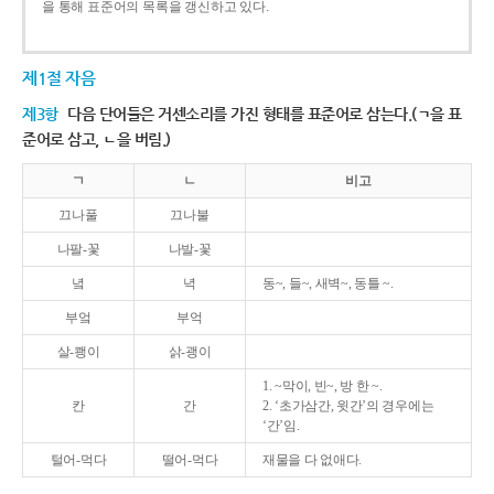
을 통해 표준어의 목록을 갱신하고 있다.
제1절 자음
제3항
다음 단어들은 거센소리를 가진 형태를 표준어로 삼는다.(ㄱ을 표
준어로 삼고, ㄴ을 버림.)
ㄱ
ㄴ
비고
끄나풀
끄나불
나팔-꽃
나발-꽃
녘
녁
동~, 들~, 새벽~, 동틀 ~.
부엌
부억
살-쾡이
삵-괭이
1. ~막이, 빈~, 방 한 ~.
칸
간
2. ‘초가삼간, 윗간’의 경우에는
‘간’임.
털어-먹다
떨어-먹다
재물을 다 없애다.