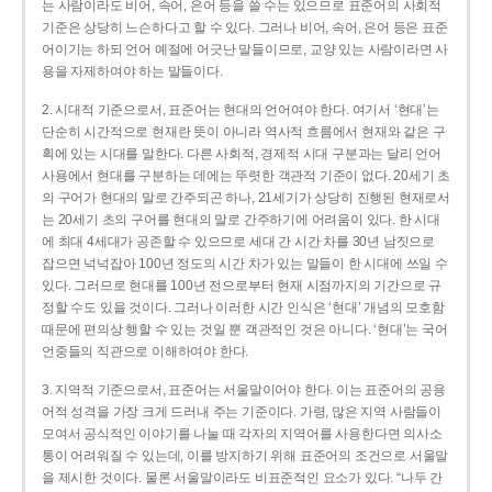
는 사람이라도 비어, 속어, 은어 등을 쓸 수는 있으므로 표준어의 사회적
기준은 상당히 느슨하다고 할 수 있다. 그러나 비어, 속어, 은어 등은 표준
어이기는 하되 언어 예절에 어긋난 말들이므로, 교양 있는 사람이라면 사
용을 자제하여야 하는 말들이다.
2. 시대적 기준으로서, 표준어는 현대의 언어여야 한다. 여기서 ‘현대’는
단순히 시간적으로 현재란 뜻이 아니라 역사적 흐름에서 현재와 같은 구
획에 있는 시대를 말한다. 다른 사회적, 경제적 시대 구분과는 달리 언어
사용에서 현대를 구분하는 데에는 뚜렷한 객관적 기준이 없다. 20세기 초
의 구어가 현대의 말로 간주되곤 하나, 21세기가 상당히 진행된 현재로서
는 20세기 초의 구어를 현대의 말로 간주하기에 어려움이 있다. 한 시대
에 최대 4세대가 공존할 수 있으므로 세대 간 시간 차를 30년 남짓으로
잡으면 넉넉잡아 100년 정도의 시간 차가 있는 말들이 한 시대에 쓰일 수
있다. 그러므로 현대를 100년 전으로부터 현재 시점까지의 기간으로 규
정할 수도 있을 것이다. 그러나 이러한 시간 인식은 ‘현대’ 개념의 모호함
때문에 편의상 행할 수 있는 것일 뿐 객관적인 것은 아니다. ‘현대’는 국어
언중들의 직관으로 이해하여야 한다.
3. 지역적 기준으로서, 표준어는 서울말이어야 한다. 이는 표준어의 공용
어적 성격을 가장 크게 드러내 주는 기준이다. 가령, 많은 지역 사람들이
모여서 공식적인 이야기를 나눌 때 각자의 지역어를 사용한다면 의사소
통이 어려워질 수 있는데, 이를 방지하기 위해 표준어의 조건으로 서울말
을 제시한 것이다. 물론 서울말이라도 비표준적인 요소가 있다. “나두 간