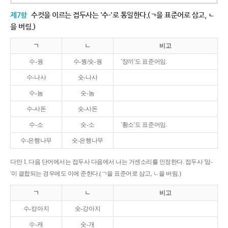
제7항
수컷을 이르는 접두사는 '수-'로 통일한다.(ㄱ을 표준어로 삼고, ㄴ
을 버림.)
ㄱ
ㄴ
비고
수-꿩
수-퀑/숫-꿩
'장끼'도 표준어임.
수-나사
숫-나사
수-놈
숫-놈
수-사돈
숫-사돈
수-소
숫-소
'황소'도 표준어임.
수-은행나무
숫-은행나무
다만 1. 다음 단어에서는 접두사 다음에서 나는 거센소리를 인정한다. 접두사 '암-
'이 결합되는 경우에도 이에 준한다.(ㄱ을 표준어로 삼고, ㄴ을 버림.)
ㄱ
ㄴ
비고
수-캉아지
숫-강아지
수-캐
숫-개