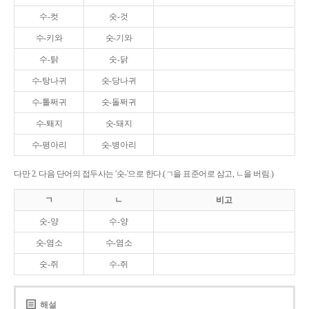
수-컷
숫-것
수-키와
숫-기와
수-탉
숫-닭
수-탕나귀
숫-당나귀
수-톨쩌귀
숫-돌쩌귀
수-퇘지
숫-돼지
수-평아리
숫-병아리
다만 2. 다음 단어의 접두사는 '숫-'으로 한다.(ㄱ을 표준어로 삼고, ㄴ을 버림.)
ㄱ
ㄴ
비고
숫-양
수-양
숫-염소
수-염소
숫-쥐
수-쥐
해설