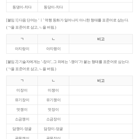
동댕이-치다
동당이-치다
[붙임 1] 다음 단어는 ‘ㅣ’ 역행 동화가 일어나지 아니한 형태를 표준어로 삼는다.
(ㄱ을 표준어로 삼고, ㄴ을 버림.)
ㄱ
ㄴ
비고
아지랑이
아지랭이
[붙임 2] 기술자에게는 ‘-장이’, 그 외에는 ‘-쟁이’가 붙는 형태를 표준어로 삼는다.
(ㄱ을 표준어로 삼고, ㄴ을 버림.)
ㄱ
ㄴ
비고
미장이
미쟁이
유기장이
유기쟁이
멋쟁이
멋장이
소금쟁이
소금장이
담쟁이-덩굴
담장이-덩굴
골목쟁이
골목장이