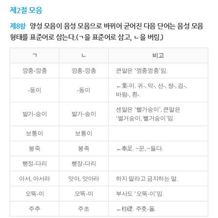
제2절 모음
제8항
양성 모음이 음성 모음으로 바뀌어 굳어진 다음 단어는 음성 모음
형태를 표준어로 삼는다.(ㄱ을 표준어로 삼고, ㄴ을 버림.)
ㄱ
ㄴ
비고
깡충-깡충
깡총-깡총
큰말은 ‘껑충껑충’임.
←童-이. 귀-, 막-, 선-, 쌍-, 검-,
-둥이
-동이
바람-, 흰-.
센말은 ‘빨가숭이’, 큰말은
발가-숭이
발가-송이
‘벌거숭이, 뻘거숭이’임.
보퉁이
보통이
봉죽
봉족
←奉足. ~꾼, ~들다.
뻗정-다리
뻗장-다리
아서, 아서라
앗아, 앗아라
하지 말라고 금지하는 말.
오뚝-이
오똑-이
부사도 ‘오뚝-이’임.
주추
주초
←柱礎. 주춧-돌.