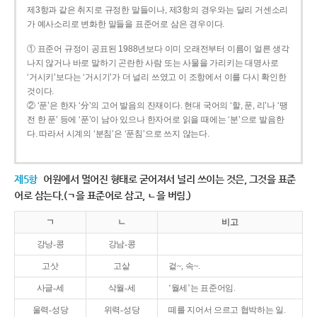
제3항과 같은 취지로 규정한 말들이나, 제3항의 경우와는 달리 거센소리
가 예사소리로 변화한 말들을 표준어로 삼은 경우이다.
① 표준어 규정이 공표된 1988년보다 이미 오래전부터 이름이 얼른 생각
나지 않거나 바로 말하기 곤란한 사람 또는 사물을 가리키는 대명사로
‘거시키’보다는 ‘거시기’가 더 널리 쓰였고 이 조항에서 이를 다시 확인한
것이다.
② ‘푼’은 한자 ‘分’의 고어 발음의 잔재이다. 현대 국어의 ‘할, 푼, 리’나 ‘땡
전 한 푼’ 등에 ‘푼’이 남아 있으나 한자어로 읽을 때에는 ‘분’으로 발음한
다. 따라서 시계의 ‘분침’은 ‘푼침’으로 쓰지 않는다.
제5항
어원에서 멀어진 형태로 굳어져서 널리 쓰이는 것은, 그것을 표준
어로 삼는다.(ㄱ을 표준어로 삼고, ㄴ을 버림.)
ㄱ
ㄴ
비고
강낭-콩
강남-콩
고삿
고샅
겉~, 속~.
사글-세
삭월-세
‘월세’는 표준어임.
울력-성당
위력-성당
떼를 지어서 으르고 협박하는 일.