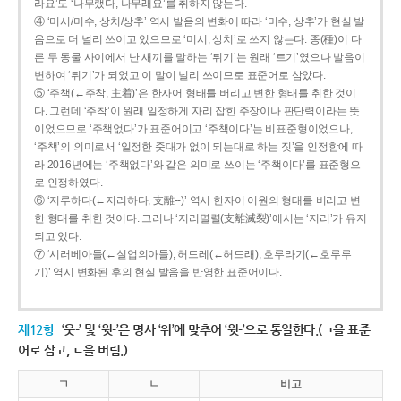
라요’도 ‘나무랬다, 나무래요’를 취하지 않는다.
④ ‘미시/미수, 상치/상추’ 역시 발음의 변화에 따라 ‘미수, 상추’가 현실 발
음으로 더 널리 쓰이고 있으므로 ‘미시, 상치’로 쓰지 않는다. 종(種)이 다
른 두 동물 사이에서 난 새끼를 말하는 ‘튀기’는 원래 ‘트기’였으나 발음이
변하여 ‘튀기’가 되었고 이 말이 널리 쓰이므로 표준어로 삼았다.
⑤ ‘주책(←주착, 主着)’은 한자어 형태를 버리고 변한 형태를 취한 것이
다. 그런데 ‘주착’이 원래 일정하게 자리 잡힌 주장이나 판단력이라는 뜻
이었으므로 ‘주책없다’가 표준어이고 ‘주책이다’는 비표준형이었으나,
‘주책’의 의미로서 ‘일정한 줏대가 없이 되는대로 하는 짓’을 인정함에 따
라 2016년에는 ‘주책없다’와 같은 의미로 쓰이는 ‘주책이다’를 표준형으
로 인정하였다.
⑥ ‘지루하다(←지리하다, 支離--)’ 역시 한자어 어원의 형태를 버리고 변
한 형태를 취한 것이다. 그러나 ‘지리멸렬(支離滅裂)’에서는 ‘지리’가 유지
되고 있다.
⑦ ‘시러베아들(←실업의아들), 허드레(←허드래), 호루라기(←호루루
기)’ 역시 변화된 후의 현실 발음을 반영한 표준어이다.
제12항
‘웃-’ 및 ‘윗-’은 명사 ‘위’에 맞추어 ‘윗-’으로 통일한다.(ㄱ을 표준
어로 삼고, ㄴ을 버림.)
ㄱ
ㄴ
비고