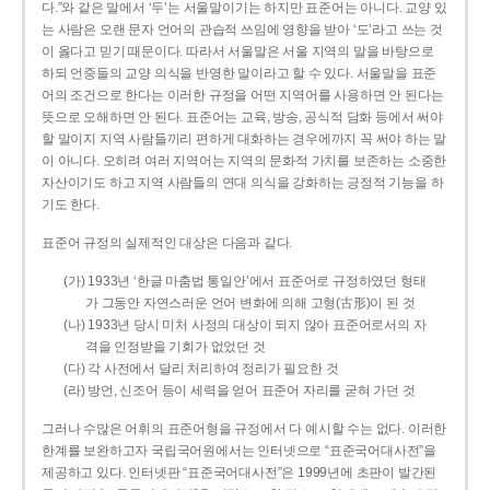
다.”와 같은 말에서 ‘두’는 서울말이기는 하지만 표준어는 아니다. 교양 있
는 사람은 오랜 문자 언어의 관습적 쓰임에 영향을 받아 ‘도’라고 쓰는 것
이 옳다고 믿기 때문이다. 따라서 서울말은 서울 지역의 말을 바탕으로
하되 언중들의 교양 의식을 반영한 말이라고 할 수 있다. 서울말을 표준
어의 조건으로 한다는 이러한 규정을 어떤 지역어를 사용하면 안 된다는
뜻으로 오해하면 안 된다. 표준어는 교육, 방송, 공식적 담화 등에서 써야
할 말이지 지역 사람들끼리 편하게 대화하는 경우에까지 꼭 써야 하는 말
이 아니다. 오히려 여러 지역어는 지역의 문화적 가치를 보존하는 소중한
자산이기도 하고 지역 사람들의 연대 의식을 강화하는 긍정적 기능을 하
기도 한다.
표준어 규정의 실제적인 대상은 다음과 같다.
(가) 1933년 ‘한글 마춤법 통일안’에서 표준어로 규정하였던 형태
가 그동안 자연스러운 언어 변화에 의해 고형(古形)이 된 것
(나) 1933년 당시 미처 사정의 대상이 되지 않아 표준어로서의 자
격을 인정받을 기회가 없었던 것
(다) 각 사전에서 달리 처리하여 정리가 필요한 것
(라) 방언, 신조어 등이 세력을 얻어 표준어 자리를 굳혀 가던 것
그러나 수많은 어휘의 표준어형을 규정에서 다 예시할 수는 없다. 이러한
한계를 보완하고자 국립국어원에서는 인터넷으로 “표준국어대사전”을
제공하고 있다. 인터넷판 “표준국어대사전”은 1999년에 초판이 발간된