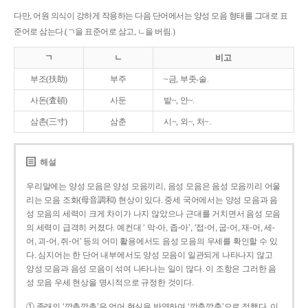
다만, 어원 의식이 강하게 작용하는 다음 단어에서는 양성 모음 형태를 그대로 표
준어로 삼는다.(ㄱ을 표준어로 삼고, ㄴ을 버림.)
ㄱ
ㄴ
비고
부조(扶助)
부주
~금, 부좃-술.
사돈(査頓)
사둔
밭~, 안~.
삼촌(三寸)
삼춘
시~, 외~, 처~.
해설
우리말에는 양성 모음은 양성 모음끼리, 음성 모음은 음성 모음끼리 어울
리는 모음 조화(母音調和) 현상이 있다. 중세 국어에서는 양성 모음과 음
성 모음의 세력이 크게 차이가 나지 않았으나 근대를 거치면서 음성 모음
의 세력이 급격히 커졌다. 예컨대 ‘ 막-아, 좁-아’, ‘접-어, 굽-어, 재-어, 세-
어, 괴-어, 쥐-어’ 등의 어미 활용에서도 음성 모음의 우세를 확인할 수 있
다. 심지어는 한 단어 내부에서도 양성 모음이 일관되게 나타나지 않고
양성 모음과 음성 모음이 섞여 나타나는 일이 많다. 이 조항은 그러한 음
성 모음 우세 현상을 명시적으로 규정한 것이다.
① 종래의 ‘깡총깡총’은 언어 현실을 반영하여 ‘깡충깡충’으로 정했다. 이