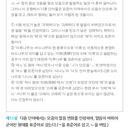
ㅘ, ㅝ’ 등의 원순 모음을 평순 모음으로 발음하는 일은 더 흔히 일어난다.
그러나 이 조항에서 다룬 단어들은 표준어 지역에서도 모음의 단순화 과
정을 겪고, 애초의 형태는 들어 보기 어렵게 된 것들이다.
① 사용 빈도가 높은 ‘괴퍅하다’는 ‘괴팍하다’로 발음이 바뀌었으므로 바
뀐 발음 ‘팍’을 인정하였다. 그러나 사용 빈도가 낮은 ‘강퍅하다, 퍅하다,
퍅성’ 등에서의 ‘퍅’은 ‘팍’으로 발음되지 않으므로 ‘퍅’이 아직도 표준어
형이다.
② ‘미류나무’는 버드나무의 한 종류이므로 ‘미류’는 어원적으로 분명히
버드나무의 의미를 담고 있는 ‘미류(美柳)’인데 이제 ‘미류’라고 발음하는
경우가 거의 없기 때문에 ‘미루나무’를 표준어로 삼았다.
③ ‘여느’도 원래 ‘여늬’였으나 이중 모음 ‘ㅢ’가 단모음 ‘ㅡ’로 변하였으므
로 ‘여느’를 표준어로 삼았다. ‘늬나노’의 ‘늬’도 언어 현실에서 [니]로 소리
나므로 ‘니나노’를 표준어로 삼는다.
④ ‘으례’ 역시 원래 ‘의례(依例)’에서 ‘으례’가 되었던 것인데 ‘례’의 발음
이 ‘레’로 바뀌었으므로 ‘으레’를 표준어로 삼았다. 한편 부사 ‘으레’에 다
시 ‘-이/-히’가 붙은 ‘으레이, 으레히’가 같은 뜻으로 쓰이는 일이 많은데,
이는 인정하지 않는다.
제11항
다음 단어에서는 모음의 발음 변화를 인정하여, 발음이 바뀌어
굳어진 형태를 표준어로 삼는다.(ㄱ을 표준어로 삼고, ㄴ을 버림.)