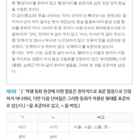
⑥ ‘뻗장다리’를 취하지 않고 ‘뻗정다리’를 표준어로 삼은 것은 언어 현실
을 수용한 것이다.
⑦ 금지(禁止)의 뜻을 나타내는 ‘앗아, 앗아라’는 빼앗는다는 원뜻과는 멀
어져서 단지 하지 말라는 뜻이 되었는데, 현실 발음에 따라 음성 모음 형
태를 취하여 ‘아서, 아서라’로 한 것이다. 어원 의식이 희박해졌으므로 어
법에 따라 ‘앗어, 앗어라’와 같이 적지 않고 ‘아서, 아서라’와 같이 적는다.
⑧ ‘오똑이’도 명사나 부사로 다 인정하지 않고 ‘오뚝이’만을 표준어로 정
하였다. ‘오똑하다’도 취하지 않고 ‘오뚝하다’를 표준어로 삼는다.
⑨ 다만, ‘부주, 사둔, 삼춘’은 널리 쓰이는 형태이나, 이들은 한자어 어원
을 의식하는 경향이 커서 음성 모음화를 인정하지 않고 ‘부조(扶助), 사돈
(査頓), 삼촌(三寸)’과 같이 한자어 발음을 그대로 쓴 것을 표준어로 삼았
다.
제9항
‘ㅣ’ 역행 동화 현상에 의한 발음은 원칙적으로 표준 발음으로 인정
하지 아니하되, 다만 다음 단어들은 그러한 동화가 적용된 형태를 표준어
로 삼는다.(ㄱ을 표준어로 삼고, ㄴ을 버림.)
ㄱ
ㄴ
비고
-내기
-나기
서울-, 시골-, 신출-, 풋-.
냄비
남비