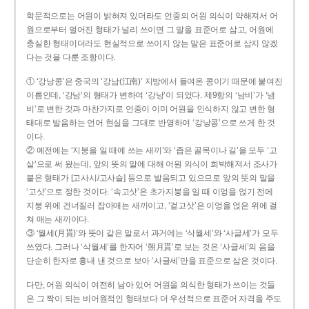
학문적으로는 어원이 밝혀져 있더라도 언중의 어원 의식이 약해져서 어
원으로부터 멀어진 형태가 널리 쓰이면 그 말을 표준어로 삼고, 어원에
충실한 형태이더라도 현실적으로 쓰이지 않는 말은 표준어로 삼지 않겠
다는 것을 다룬 조항이다.
① ‘강낭콩’은 중국의 ‘강남(江南)’ 지방에서 들여온 콩이기 때문에 붙여진
이름인데, ‘강남’의 형태가 변하여 ‘강낭’이 되었다. 제9항의 ‘남비’가 ‘냄
비’로 변한 것과 마찬가지로 언중이 이미 어원을 인식하지 않고 변한 형
태대로 발음하는 언어 현실을 그대로 반영하여 ‘강낭콩’으로 쓰게 한 것
이다.
② 예전에는 ‘지붕을 일 때에 쓰는 새끼’와 ‘좁은 골목이나 길’을 모두 ‘고
샅’으로 써 왔는데, 앞의 뜻의 말에 대해 어원 의식이 희박해져서 조사가
붙은 형태가 [고사시/고사슬] 등으로 발음되고 있으므로 앞의 뜻의 말을
‘고삿’으로 정한 것이다. ‘속고삿’은 초가지붕을 일 때 이엉을 얹기 전에
지붕 위에 건너질러 잡아매는 새끼이고, ‘겉고삿’은 이엉을 얹은 위에 걸
쳐 매는 새끼이다.
③ ‘월세(月貰)’와 뜻이 같은 말로서 과거에는 ‘삭월세’와 ‘사글세’가 모두
쓰였다. 그러나 ‘삭월세’를 한자어 ‘朔月貰’로 보는 것은 ‘사글세’의 음을
단순히 한자로 흉내 낸 것으로 보아 ‘사글세’만을 표준으로 삼은 것이다.
다만, 어원 의식이 여전히 남아 있어 어원을 의식한 형태가 쓰이는 것들
은 그 짝이 되는 비어원적인 형태보다 더 우선적으로 표준어 자격을 주도