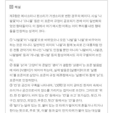
해설
제3항은 예사소리나 된소리가 거센소리로 변한 경우의 예이다. 사실 ‘나
팔꽃’이나 ‘끄나풀’ 등은 이 표준어 규정이 공표되기 전에 이미 일반화되
었던 형태들이다. 이 점에서 여기 예시한 어휘는 이미 뿌리를 내린 형태
들을 인정하는 성격이 크다.
① ‘나발꽃’이 ‘나팔꽃’으로 바뀌었으나 모든 ‘나발’을 ‘나팔’로 바꾸어야
하는 것은 아니다. 일반적인 의미의 ‘나팔’과 함께 놋쇠로 긴 대롱처럼 만
든 전통 관악기의 하나인 ‘나발’도 인정될 뿐만 아니라 ‘나팔바지, 나팔관,
나팔벌레’ 등과 ‘개나발, 병나발’ 등의 합성어에서도 각각 구별되어 쓰인
다.
② 동물 ‘삵’과 ‘고양이’의 준말인 ‘괭이’가 결합한 ‘삵괭이’는 표준 발음법
에 따라 [삭꽹이]가 되어야 하는데, 실제 발음은 [살쾡이]이므로 ‘살쾡
이’를 표준어로 삼았다. 표준어 규정 제26항에서는 ‘살쾡이’와 함께 ‘삵’도
표준어로 인정하였다.
③ ‘칸’은 공간의 구획을 나타내며, ‘간(間)’은 이미 굳어진 한자어 속에서
쓰이거나 공간으로서의 장소를 가리키는 접미사로 쓰인다. 그러므로 ‘위
칸, 한 칸 벌리다, 비어 있는 칸’ 등에서는 ‘칸’을 쓰고 ‘초가삼간, 뒷간, 마
구간, 방앗간, 외양간, 푸줏간, 헛간’ 등에서는 ‘간’을 쓴다.
④ ‘털다’는 달려 있는 것, 붙어 있는 것 따위가 떨어지게 흔들거나 치거나
한다는 뜻으로, 주로 ‘옷, 이불’ 등과 같이 먼지 따위가 붙어 있는 대상을