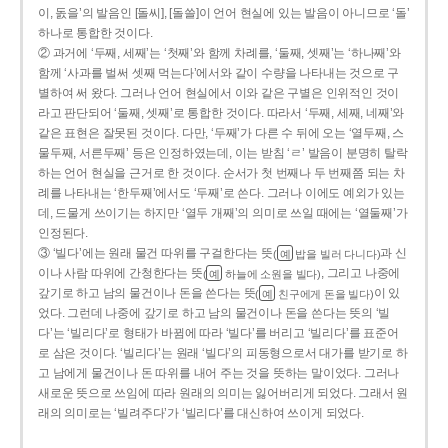
이, 돐을’의 발음인 [돌씨], [돌쓸]이 언어 현실에 있는 발음이 아니므로 ‘돌’
하나로 통합한 것이다.
② 과거에 ‘두째, 세째’는 ‘첫째’와 함께 차례를, ‘둘째, 셋째’는 ‘하나째’와
함께 ‘사과를 벌써 셋째 먹는다’에서와 같이 수량을 나타내는 것으로 구
별하여 써 왔다. 그러나 언어 현실에서 이와 같은 구별은 인위적인 것이
라고 판단되어 ‘둘째, 셋째’로 통합한 것이다. 따라서 ‘두째, 세째, 네째’와
같은 표현은 잘못된 것이다. 다만, ‘두째’가 다른 수 뒤에 오는 ‘열두째, 스
물두째, 서른두째’ 등은 인정하였는데, 이는 받침 ‘ㄹ’ 발음이 분명히 탈락
하는 언어 현실을 근거로 한 것이다. 순서가 첫 번째나 두 번째쯤 되는 차
례를 나타내는 ‘한두째’에서도 ‘두째’로 쓴다. 그러나 이에도 예외가 있는
데, 드물게 쓰이기는 하지만 ‘열두 개째’의 의미로 쓰일 때에는 ‘열둘째’가
인정된다.
③ ‘빌다’에는 원래 물건 따위를 구걸한다는 뜻
과 신
(
밥을 빌러 다니다)
예
이나 사람 따위에 간청한다는 뜻
, 그리고 나중에
(
하늘에 소원을 빌다)
예
갚기로 하고 남의 물건이나 돈을 쓴다는 뜻
이 있
(
친구에게 돈을 빌다)
예
었다. 그런데 나중에 갚기로 하고 남의 물건이나 돈을 쓴다는 뜻의 ‘빌
다’는 ‘빌리다’로 형태가 바뀜에 따라 ‘빌다’를 버리고 ‘빌리다’를 표준어
로 삼은 것이다. ‘빌리다’는 원래 ‘빌다’의 피동형으로서 대가를 받기로 하
고 남에게 물건이나 돈 따위를 내어 주는 것을 뜻하는 말이었다. 그러나
새로운 뜻으로 쓰임에 따라 원래의 의미는 잃어버리게 되었다. 그래서 원
래의 의미로는 ‘빌려주다’가 ‘빌리다’를 대신하여 쓰이게 되었다.