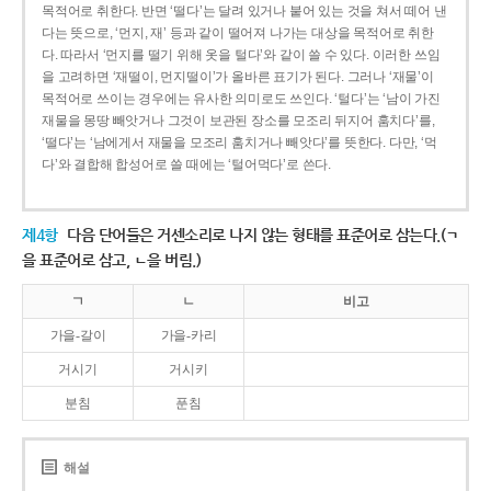
목적어로 취한다. 반면 ‘떨다’는 달려 있거나 붙어 있는 것을 쳐서 떼어 낸
다는 뜻으로, ‘먼지, 재’ 등과 같이 떨어져 나가는 대상을 목적어로 취한
다. 따라서 ‘먼지를 떨기 위해 옷을 털다’와 같이 쓸 수 있다. 이러한 쓰임
을 고려하면 ‘재떨이, 먼지떨이’가 올바른 표기가 된다. 그러나 ‘재물’이
목적어로 쓰이는 경우에는 유사한 의미로도 쓰인다. ‘털다’는 ‘남이 가진
재물을 몽땅 빼앗거나 그것이 보관된 장소를 모조리 뒤지어 훔치다’를,
‘떨다’는 ‘남에게서 재물을 모조리 훔치거나 빼앗다’를 뜻한다. 다만, ‘먹
다’와 결합해 합성어로 쓸 때에는 ‘털어먹다’로 쓴다.
제4항
다음 단어들은 거센소리로 나지 않는 형태를 표준어로 삼는다.(ㄱ
을 표준어로 삼고, ㄴ을 버림.)
ㄱ
ㄴ
비고
가을-갈이
가을-카리
거시기
거시키
분침
푼침
해설