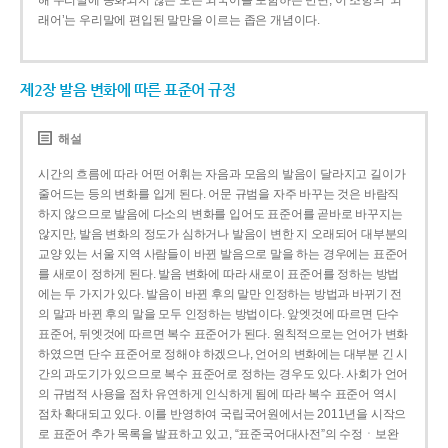
해 우리말에 동화되지 않은 모든 외국어를 포함하는 반면, 이 조항의 ‘외
래어’는 우리말에 편입된 말만을 이르는 좁은 개념이다.
제2장 발음 변화에 따른 표준어 규정
해설
시간의 흐름에 따라 어떤 어휘는 자음과 모음의 발음이 달라지고 길이가
줄어드는 등의 변화를 입게 된다. 어문 규범을 자주 바꾸는 것은 바람직
하지 않으므로 발음에 다소의 변화를 입어도 표준어를 곧바로 바꾸지는
않지만, 발음 변화의 정도가 심하거나 발음이 변한 지 오래되어 대부분의
교양 있는 서울 지역 사람들이 바뀐 발음으로 말을 하는 경우에는 표준어
를 새로이 정하게 된다. 발음 변화에 따라 새로이 표준어를 정하는 방법
에는 두 가지가 있다. 발음이 바뀐 후의 말만 인정하는 방법과 바뀌기 전
의 말과 바뀐 후의 말을 모두 인정하는 방법이다. 앞엣것에 따르면 단수
표준어, 뒤엣것에 따르면 복수 표준어가 된다. 원칙적으로는 언어가 변화
하였으면 단수 표준어로 정해야 하겠으나, 언어의 변화에는 대부분 긴 시
간의 과도기가 있으므로 복수 표준어로 정하는 경우도 있다. 사회가 언어
의 규범적 사용을 점차 유연하게 인식하게 됨에 따라 복수 표준어 역시
점차 확대되고 있다. 이를 반영하여 국립국어원에서는 2011년을 시작으
로 표준어 추가 목록을 발표하고 있고, “표준국어대사전”의 수정ㆍ보완