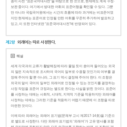
종이 사전 “표준국어대사전”을 바탕으로 한 것으로, 현재에도 계속 수정·
보완 중이다. 여기에서 방대한 어휘의 표준어형을 확인할 수 있다. 그뿐
만 아니라 국립국어원에서는 시간의 흐름에 따라 과거에는 비표준어였
지만 현재에는 표준어로 인정될 만한 어휘를 꾸준히 추가하여 발표하고
있고, 이 또한 인터넷판 “표준국어대사전”에 반영되어 있다.
제2항
외래어는 따로 사정한다.
해설
세계 각국과의 교류가 활발해짐에 따라 물밀 듯이 쏟아져 들어오는 외국
의 말은 지속적으로 조사하여 국어의 일부로 수용할 것인가의 여부를 결
정해 주어야 할 뿐 아니라, 그 표기 역시 결정해 주어야 한다. 이 조항은
외국의 말이 국어의 일부인 외래어로 인정될 수 있는 것인지를 결정하는
사정 작업을 표준어 규정과는 별도로 한다는 사실을 밝힌 것이다. 표준어
를 사정하는 데에는 사회적, 시대적, 지역적 기준을 적용하지만 외래어를
사정하는 데에는 그러한 기준을 적용하기 어렵기 때문에 이 조항을 따로
마련한 것이다.
이에 따라 외래어는 외래어 표기법(문체부 고시 제2017-14호)을 기준으
로 별도로 사정한다. 다만 외래어 표기법의 ‘외래어’가 고유 명사를 포함