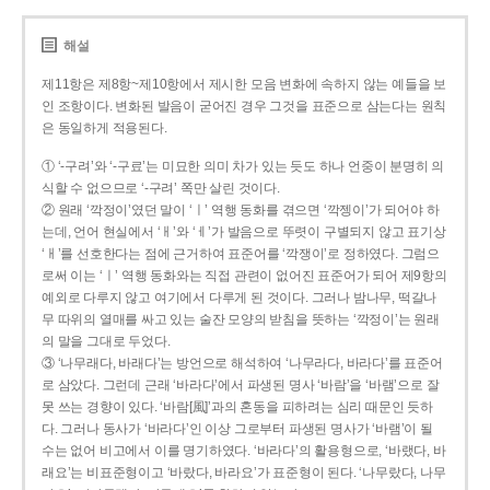
해설
제11항은 제8항~제10항에서 제시한 모음 변화에 속하지 않는 예들을 보
인 조항이다. 변화된 발음이 굳어진 경우 그것을 표준으로 삼는다는 원칙
은 동일하게 적용된다.
① ‘-구려’와 ‘-구료’는 미묘한 의미 차가 있는 듯도 하나 언중이 분명히 의
식할 수 없으므로 ‘-구려’ 쪽만 살린 것이다.
② 원래 ‘깍정이’였던 말이 ‘ㅣ’ 역행 동화를 겪으면 ‘깍젱이’가 되어야 하
는데, 언어 현실에서 ‘ㅐ’와 ‘ㅔ’가 발음으로 뚜렷이 구별되지 않고 표기상
‘ㅐ’를 선호한다는 점에 근거하여 표준어를 ‘깍쟁이’로 정하였다. 그럼으
로써 이는 ‘ㅣ’ 역행 동화와는 직접 관련이 없어진 표준어가 되어 제9항의
예외로 다루지 않고 여기에서 다루게 된 것이다. 그러나 밤나무, 떡갈나
무 따위의 열매를 싸고 있는 술잔 모양의 받침을 뜻하는 ‘깍정이’는 원래
의 말을 그대로 두었다.
③ ‘나무래다, 바래다’는 방언으로 해석하여 ‘나무라다, 바라다’를 표준어
로 삼았다. 그런데 근래 ‘바라다’에서 파생된 명사 ‘바람’을 ‘바램’으로 잘
못 쓰는 경향이 있다. ‘바람[風]’과의 혼동을 피하려는 심리 때문인 듯하
다. 그러나 동사가 ‘바라다’인 이상 그로부터 파생된 명사가 ‘바램’이 될
수는 없어 비고에서 이를 명기하였다. ‘바라다’의 활용형으로, ‘바랬다, 바
래요’는 비표준형이고 ‘바랐다, 바라요’가 표준형이 된다. ‘나무랐다, 나무