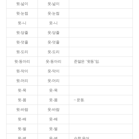
윗-넓이
웃-넓이
윗-눈썹
웃-눈썹
윗-니
웃-니
윗-당줄
웃-당줄
윗-덧줄
웃-덧줄
윗-도리
웃-도리
윗-동아리
웃-동아리
준말은 ‘윗동’임.
윗-막이
웃-막이
윗-머리
웃-머리
윗-목
웃-목
윗-몸
웃-몸
~ 운동.
윗-바람
웃-바람
윗-배
웃-배
윗-벌
웃-벌
윗-변
웃-변
수학 용어.