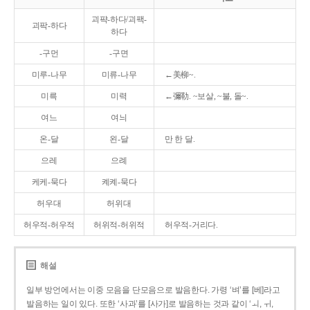
괴퍅-하다/괴팩-
괴팍-하다
하다
-구먼
-구면
미루-나무
미류-나무
←美柳~.
미륵
미력
←彌勒. ~보살, ~불, 돌~.
여느
여늬
온-달
왼-달
만 한 달.
으레
으례
케케-묵다
켸켸-묵다
허우대
허위대
허우적-허우적
허위적-허위적
허우적-거리다.
해설
일부 방언에서는 이중 모음을 단모음으로 발음한다. 가령 ‘벼’를 [베]라고
발음하는 일이 있다. 또한 ‘사과’를 [사가]로 발음하는 것과 같이 ‘ㅚ, ㅟ,