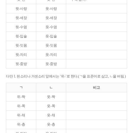
윗-사랑
웃-사랑
윗-세장
웃-세장
윗-수염
웃-수염
윗-입술
웃-입술
윗-잇몸
웃-잇몸
윗-자리
웃-자리
윗-중방
웃-중방
다만 1. 된소리나 거센소리 앞에서는 ‘위-’로 한다.(ㄱ을 표준어로 삼고, ㄴ을 버림.)
ㄱ
ㄴ
비고
위-짝
웃-짝
위-쪽
웃-쪽
위-채
웃-채
위-층
웃-층