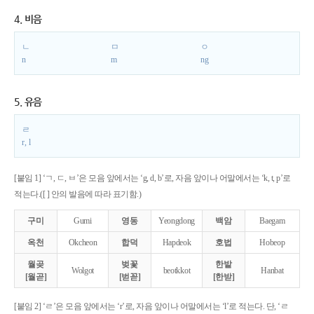
4. 비음
ㄴ
ㅁ
ㅇ
n
m
ng
5. 유음
ㄹ
r, l
[붙임 1] ‘ㄱ, ㄷ, ㅂ’은 모음 앞에서는 ‘g, d, b’로, 자음 앞이나 어말에서는 ‘k, t, p’로
적는다.([ ] 안의 발음에 따라 표기함.)
구미
Gumi
영동
Yeongdong
백암
Baegam
옥천
Okcheon
합덕
Hapdeok
호법
Hobeop
월곶
벚꽃
한밭
Wolgot
beotkkot
Hanbat
[월곧]
[벋꼳]
[한받]
[붙임 2] ‘ㄹ’은 모음 앞에서는 ‘r’로, 자음 앞이나 어말에서는 ‘l’로 적는다. 단, ‘ㄹ