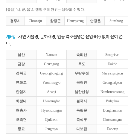
[붙임] ‘시, 군, 읍’의 행정 구역 단위는 생략할 수 있다.
청주시
Cheongju
함평군
Hampyeong
순창읍
Sunchang
제6항
자연 지물명, 문화재명, 인공 축조물명은 붙임표(-) 없이 붙여 쓴
다.
남산
Namsan
속리산
Songnisan
금강
Geumgang
독도
Dokdo
경복궁
Gyeongbokgung
무량수전
Muryangsujeon
연화교
Yeonhwagyo
극락전
Geungnakjeon
안압지
Anapji
남한산성
Namhansanseong
화랑대
Hwarangdae
불국사
Bulguksa
현충사
Hyeonchungsa
독립문
Dongnimmun
오죽헌
Ojukheon
촉석루
Chokseongnu
종묘
Jongmyo
다보탑
Dabotap