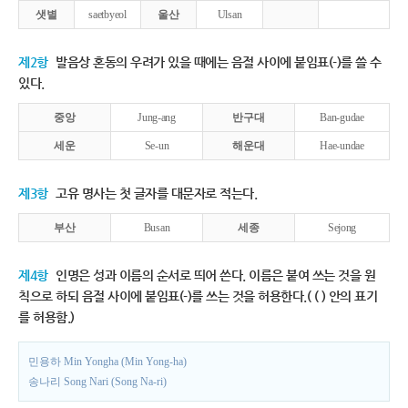
샛별
saetbyeol
울산
Ulsan
제2항
발음상 혼동의 우려가 있을 때에는 음절 사이에 붙임표(-)를 쓸 수
있다.
중앙
Jung-ang
반구대
Ban-gudae
세운
Se-un
해운대
Hae-undae
제3항
고유 명사는 첫 글자를 대문자로 적는다.
부산
Busan
세종
Sejong
제4항
인명은 성과 이름의 순서로 띄어 쓴다. 이름은 붙여 쓰는 것을 원
칙으로 하되 음절 사이에 붙임표(-)를 쓰는 것을 허용한다.( ( ) 안의 표기
를 허용함.)
민용하 Min Yongha (Min Yong-ha)
송나리 Song Nari (Song Na-ri)