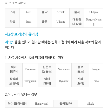
ㄹ’은 ‘ll’로 적는다.
구리
Guri
설악
Seorak
칠곡
Chilgok
대관령
Daegwallyeon
임실
Imsil
울릉
Ulleung
[대괄령]
g
제3장 표기상의 유의점
제1항
음운 변화가 일어날 때에는 변화의 결과에 따라 다음 각호와 같이
적는다.
1. 자음 사이에서 동화 작용이 일어나는 경우
백마
신문로
종로
Baengma
Sinmunno
Jongno
[뱅마]
[신문노]
[종노]
왕십리
별내
신라
Wangsimni
Byeollae
Silla
[왕심니]
[별래]
[실라]
2. ‘ㄴ, ㄹ’이 덧나는 경우
학여울[항녀울]
Hangnyeoul
알약[알략]
allyak