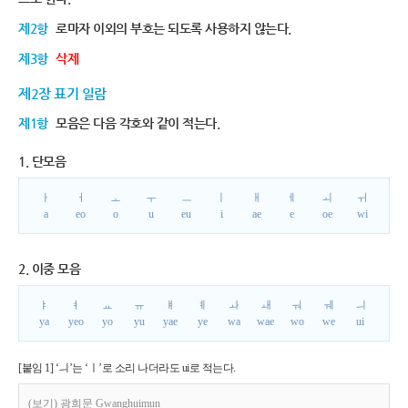
제2항
로마자 이외의 부호는 되도록 사용하지 않는다.
제3항
삭제
제2장 표기 일람
제1항
모음은 다음 각호와 같이 적는다.
1. 단모음
ㅏ
ㅓ
ㅗ
ㅜ
ㅡ
ㅣ
ㅐ
ㅔ
ㅚ
ㅟ
a
eo
o
u
eu
i
ae
e
oe
wi
2. 이중 모음
ㅑ
ㅕ
ㅛ
ㅠ
ㅒ
ㅖ
ㅘ
ㅙ
ㅝ
ㅞ
ㅢ
ya
yeo
yo
yu
yae
ye
wa
wae
wo
we
ui
[붙임 1] ‘ㅢ’는 ‘ㅣ’로 소리 나더라도 ui로 적는다.
(보기) 광희문 Gwanghuimun