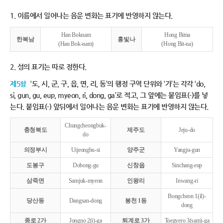
1. 이름에서 일어나는 음운 변화는 표기에 반영하지 않는다.
Han Boknam
Hong Bitna
한복남
홍빛나
(Han Bok-nam)
(Hong Bit-na)
2. 성의 표기는 따로 정한다.
제5항
‘도, 시, 군, 구, 읍, 면, 리, 동’의 행정 구역 단위와 ‘가’는 각각 ‘do,
si, gun, gu, eup, myeon, ri, dong, ga’로 적고, 그 앞에는 붙임표(-)를 넣
는다. 붙임표(-) 앞뒤에서 일어나는 음운 변화는 표기에 반영하지 않는다.
Chungcheongbuk-
충청북도
제주도
Jeju-do
do
의정부시
Uijeongbu-si
양주군
Yangju-gun
도봉구
Dobong-gu
신창읍
Sinchang-eup
삼죽면
Samjuk-myeon
인왕리
Inwang-ri
Bongcheon 1(il)-
당산동
Dangsan-dong
봉천 1동
dong
종로 2가
Jongno 2(i)-ga
퇴계로 3가
Toegyero 3(sam)-ga