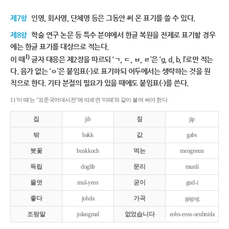
제7항
인명, 회사명, 단체명 등은 그동안 써 온 표기를 쓸 수 있다.
제8항
학술 연구 논문 등 특수 분야에서 한글 복원을 전제로 표기할 경우
에는 한글 표기를 대상으로 적는다.
1)
이 때
글자 대응은 제2장을 따르되 ‘ㄱ, ㄷ, ㅂ, ㄹ’은 ‘g, d, b, l’로만 적는
다. 음가 없는 ‘ㅇ’은 붙임표(-)로 표기하되 어두에서는 생략하는 것을 원
칙으로 한다. 기타 분절의 필요가 있을 때에도 붙임표(-)를 쓴다.
1) '이 때'는 "표준국어대사전"에 따르면 '이때'와 같이 붙여 써야 한다.
집
jib
짚
jip
밖
bakk
값
gabs
붓꽃
buskkoch
먹는
meogneun
독립
doglib
문리
munli
물엿
mul-yeos
굳이
gud-i
좋다
johda
가곡
gagog
조랑말
jolangmal
없었습니다
eobs-eoss-seubnida