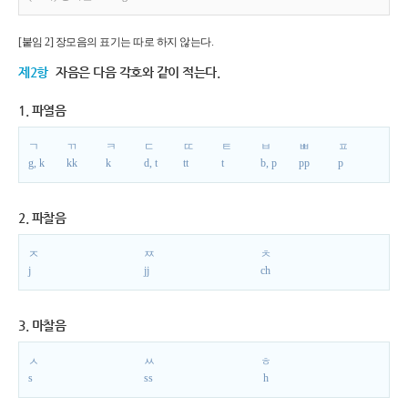
[붙임 2] 장모음의 표기는 따로 하지 않는다.
제2항
자음은 다음 각호와 같이 적는다.
1. 파열음
ㄱ
ㄲ
ㅋ
ㄷ
ㄸ
ㅌ
ㅂ
ㅃ
ㅍ
g, k
kk
k
d, t
tt
t
b, p
pp
p
2. 파찰음
ㅈ
ㅉ
ㅊ
j
jj
ch
3. 마찰음
ㅅ
ㅆ
ㅎ
s
ss
h