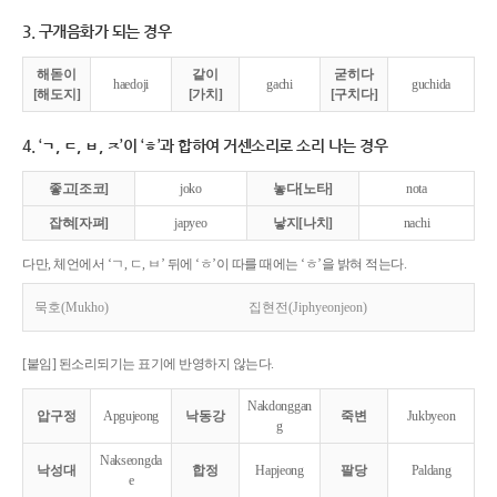
3. 구개음화가 되는 경우
해돋이
같이
굳히다
haedoji
gachi
guchida
[해도지]
[가치]
[구치다]
4. ‘ㄱ, ㄷ, ㅂ, ㅈ’이 ‘ㅎ’과 합하여 거센소리로 소리 나는 경우
좋고[조코]
joko
놓다[노타]
nota
잡혀[자펴]
japyeo
낳지[나치]
nachi
다만, 체언에서 ‘ㄱ, ㄷ, ㅂ’ 뒤에 ‘ㅎ’이 따를 때에는 ‘ㅎ’을 밝혀 적는다.
묵호(Mukho)
집현전(Jiphyeonjeon)
[붙임] 된소리되기는 표기에 반영하지 않는다.
Nakdonggan
압구정
Apgujeong
낙동강
죽변
Jukbyeon
g
Nakseongda
낙성대
합정
Hapjeong
팔당
Paldang
e