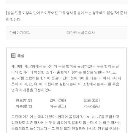
[붙임 3] 둘 이상의 단어로 이루어진 고유 명사를 붙여 쓰는 경우에도 붙임 2에 준하
여 적는다.
한국여자대학
대한요소비료회사
해설
제10항~제12항에서는 국어의 두음 법칙을 규정하였다. 두음 법칙은 단
어의 첫머리에 특정한 소리가 출현하지 못하는 현상을 말한다. ‘녀, 뇨,
뉴, 니’를 포함하는 한자어 음절이 단어 첫머리에 올 때는 ‘ㄴ’이 나타나지
못하여 ‘여, 요, 유, 이’의 형태로 실현되는데, 이 조항에서는 이러한 두음
법칙의 내용을 규정하였다.
연도(年度)
열반(涅槃)
요도(尿道)
이승(尼僧)
이공(泥工)
익사(溺死)
그런데 여기에는 예외가 있다. 한자어 음절이 ‘녀, 뇨, 뉴, 니’를 포함하고
있더라도 의존 명사에는 두음 법칙이 적용되지 않는다. 이는 의존 명사는
독립적으로 쓰이기보다는 그 앞의 말과 연결되어 하나의 단위를 구성하