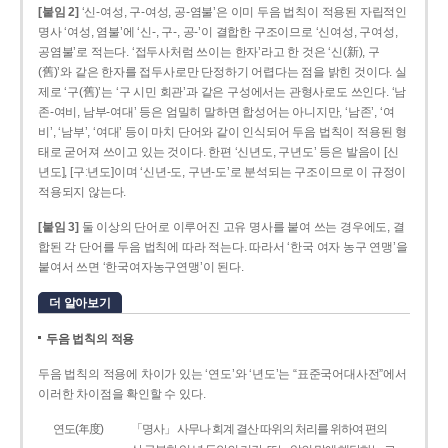
[붙임 2]
‘신-여성, 구-여성, 공-염불’은 이미 두음 법칙이 적용된 자립적인
명사 ‘여성, 염불’에 ‘신-, 구-, 공-’이 결합한 구조이므로 ‘신여성, 구여성,
공염불’로 적는다. ‘접두사처럼 쓰이는 한자’라고 한 것은 ‘신(新), 구
(舊)’와 같은 한자를 접두사로만 단정하기 어렵다는 점을 밝힌 것이다. 실
제로 ‘구(舊)’는 ‘구 시민 회관’과 같은 구성에서는 관형사로도 쓰인다. ‘남
존­-여비, 남부-­여대’ 등은 엄밀히 말하면 합성어는 아니지만, ‘남존’, ‘여
비’, ‘남부’, ‘여대’ 등이 마치 단어와 같이 인식되어 두음 법칙이 적용된 형
태로 굳어져 쓰이고 있는 것이다. 한편 ‘신년도, 구년도’ 등은 발음이 [신
년도], [구ː년도]이며 ‘신년­-도, 구년-­도’로 분석되는 구조이므로 이 규정이
적용되지 않는다.
[붙임 3]
둘 이상의 단어로 이루어진 고유 명사를 붙여 쓰는 경우에도, 결
합된 각 단어를 두음 법칙에 따라 적는다. 따라서 ‘한국 여자 농구 연맹’을
붙여서 쓰면 ‘한국여자농구연맹’이 된다.
더 알아보기
두음 법칙의 적용
두음 법칙의 적용에 차이가 있는 ‘연도’와 ‘년도’는 “표준국어대사전”에서
이러한 차이점을 확인할 수 있다.
연도(年度)
「명사」 사무나 회계 결산 따위의 처리를 위하여 편의