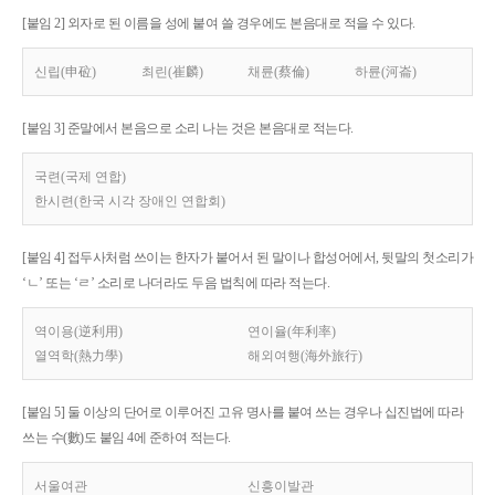
[붙임 2] 외자로 된 이름을 성에 붙여 쓸 경우에도 본음대로 적을 수 있다.
신립(申砬)
최린(崔麟)
채륜(蔡倫)
하륜(河崙)
[붙임 3] 준말에서 본음으로 소리 나는 것은 본음대로 적는다.
국련(국제 연합)
한시련(한국 시각 장애인 연합회)
[붙임 4] 접두사처럼 쓰이는 한자가 붙어서 된 말이나 합성어에서, 뒷말의 첫소리가
‘ㄴ’ 또는 ‘ㄹ’ 소리로 나더라도 두음 법칙에 따라 적는다.
역이용(逆利用)
연이율(年利率)
열역학(熱力學)
해외여행(海外旅行)
[붙임 5] 둘 이상의 단어로 이루어진 고유 명사를 붙여 쓰는 경우나 십진법에 따라
쓰는 수(數)도 붙임 4에 준하여 적는다.
서울여관
신흥이발관