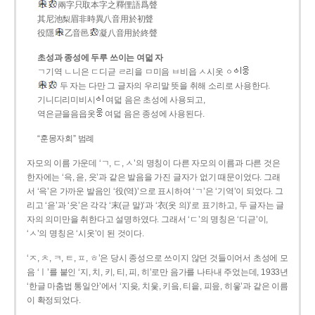
兩字只取本字之釋俚語爲聲
其尼池梨眉非時異八音用於初聲
役隱
乙音邑
凝八音用於終聲
초성과 종성에 두루 쓰이는 여덟 자
ㄱ기역 ㄴ니은 ㄷ디귿 ㄹ리을 ㅁ미음 ㅂ비읍 ㅅ시옷 ㆁ
두 자는 다만 그 글자의 우리말 뜻을 취해 소리로 사용한다.
기니디리미비시
여덟 음은 초성에 사용되고,
역은귿을음읍옷
여덟 음은 종성에 사용된다.
“훈몽자회” 범례
자모의 이름 가운데 ‘ㄱ, ㄷ, ㅅ’의 명칭이 다른 자모의 이름과 다른 것은
한자에는 ‘윽, 읃, 읏’과 같은 발음을 가진 글자가 없기 때문이었다. 그래
서 ‘윽’은 가까운 발음인 ‘役(역)’으로 표시하여 ‘ㄱ’은 ‘기역’이 되었다. 그
리고 ‘읃’과 ‘읏’은 각각 ‘末(귿 말)’과 ‘衣(옷 의)’로 표기하고, 두 글자는 글
자의 의미만을 취한다고 설명하였다. 그래서 ‘ㄷ’의 명칭은 ‘디귿’이,
‘ㅅ’의 명칭은 ‘시옷’이 된 것이다.
‘ㅈ, ㅊ, ㅋ, ㅌ, ㅍ, ㅎ’은 당시 종성으로 쓰이지 않던 것들이어서 초성에 모
음 ‘ㅣ’를 붙인 ‘지, 치, 키, 티, 피, 히’로만 음가를 나타내 주었는데, 1933년
‘한글 마춤법 통일안’에서 ‘지읒, 치읓, 키읔, 티읕, 피읖, 히읗’과 같은 이름
이 확정되었다.