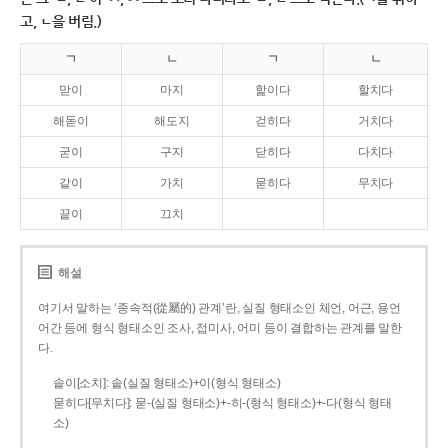
고, ㄴ을 버림.)
ㄱ
ㄴ
ㄱ
ㄴ
맏이
마지
핥이다
할치다
해돋이
해도지
걷히다
거치다
굳이
구지
닫히다
다치다
같이
가치
묻히다
무치다
끝이
끄치
해설
여기서 말하는 ‘종속적(從屬的) 관계’란, 실질 형태소인 체언, 어근, 용언
어간 등에 형식 형태소인 조사, 접미사, 어미 등이 결합하는 관계를 말한
다.
솥이[소치]: 솥(실질 형태소)+이(형식 형태소)
묻히다[무치다]: 묻­-(실질 형태소)+­-히­-(형식 형태소)+-다(형식 형태
소)