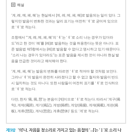
해설
‘계, 례, 몌, 폐, 혜’는 현실에서 [게, 레, 메, 페, 헤]로 발음되는 일이 있다. 그
렇지만 발음이 변화한 것과는 달리 표기는 여전히 ‘ㅖ’로 굳어져 있으므
로 ‘ㅖ’로 적는다.
조항에서 “‘계, 례, 몌, 폐, 혜’의 ‘ㅖ’는 ‘ㅔ’로 소리 나는 경우가 있더라
도”라고 한 것이 ‘례’를 [레]로 발음하는 것을 허용한다는 뜻은 아니다. 표
준 발음법 제5항에서는 [레]로 발음할 수 없다고 명시하고 있기 때문이다.
“소리 나는 경우가 있더라도”는 표준 발음을 제시한 것이 아니라 현실 발
음을 언급한 것이라고 해석해야 한다.
‘계, 몌, 폐, 혜’는 발음의 변화를 따르면 ‘ㅔ’로 적어야 할 것처럼 보인다.
그러나 ‘ㅖ’의 발음이 완전히 사라졌다고 할 수 없고 철자와 발음이 반드
시 일치하는 것도 아니다. 또한 사람들이 여전히 표기를 ‘ㅖ’로 인식하므
로 ‘ㅖ’로 적는다.
다만, 한자 ‘偈, 揭, 憩’는 본음이 [게]이므로 ‘ㅔ’로 적는다. 따라서 ‘게구(偈
句), 게제(偈諦), 게기(揭記), 게방(揭榜), 게양(揭揚), 게재(揭載), 게판(揭
板), 게류(憩流), 게식(憩息), 게휴(憩休)’ 등도 ‘게’로 적는다.
제9항
‘의’나, 자음을 첫소리로 가지고 있는 음절의 ‘ㅢ’는 ‘ㅣ’로 소리 나