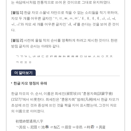
는 속담에서처럼 전통적으로 쓰여 온 것이므로 그대로 유지하였다.
[붙임 1]
한글 자모 스물넉 자만으로 적을 수 없는 소리들을 적기 위하여,
자모 두 개를 어우른 글자인 ‘ㄲ, ㄸ, ㅃ, ㅆ, ㅉ’, ‘ㅐ, ㅒ, ㅔ, ㅖ, ㅘ, ㅚ, ㅝ,
ㅟ, ㅢ’와 자모 세 개를 어우른 글자인 ‘ㅙ, ㅞ’를 쓴다는 것을 보여 준 것이
다.
[붙임 2]
사전에 올릴 적의 순서를 명확하게 하려고 제시한 것이다. 한편
받침 글자의 순서는 아래와 같다.
ㄱ ㄲ ㄳ ㄴ ㄵ ㄶ ㄷ ㄹ ㄺ ㄻ ㄼ ㄽ ㄾ ㄿ ㅀ ㅁ ㅂ ㅄ ㅅ ㅆ ㅇ ㅈ ㅊ
ㅋ ㅌ ㅍ ㅎ
더 알아보기
한글 자모 명칭의 유래
한글 자모의 수, 순서, 이름은 최세진(崔世珍)의 “훈몽자회(訓蒙字會)
(1527)”에서 비롯한다. 최세진은 “훈몽자회” 범례(凡例)에서 한글 자모가
초성에 쓰인 것과 종성에 쓰인 것을 짝을 지어 표시했는데, 그것이 자모
의 이름으로 이어졌다.
初聲終聲通用八字
ㄱ其役 ㄴ尼隱 ㄷ池
ㄹ梨乙 ㅁ眉音 ㅂ非邑 ㅅ時
ㆁ異凝