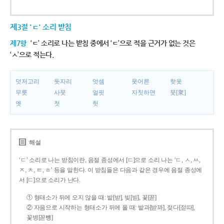
제3절 'ㄷ' 소리 받침
제7항
‘ㄷ’ 소리로 나는 받침 중에서 ‘ㄷ’으로 적을 근거가 없는 것은
‘ㅅ’으로 적는다.
덧저고리
돗자리
엇셈
웃어른
핫옷
무릇
사뭇
얼핏
자칫하면
뭇[衆]
옛
첫
헛
해설
‘ㄷ’ 소리로 나는 받침이란, 음절 종성에서 [ㄷ]으로 소리 나는 ‘ㄷ, ㅅ, ㅆ,
ㅈ, ㅊ, ㅌ, ㅎ’ 등을 말한다. 이 받침들은 다음과 같은 경우에 음절 종성에
서 [ㄷ]으로 소리가 난다.
① 형태소가 뒤에 오지 않을 때: 밭[받], 빚[빋], 꽃[꼳]
② 자음으로 시작하는 형태소가 뒤에 올 때: 밭과[받꽈], 젖다[젇따],
꽃병[꼳뼝]