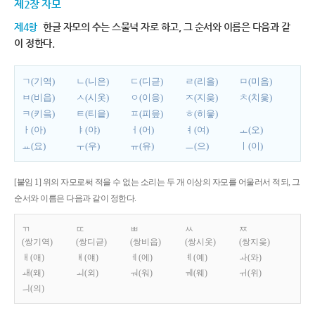
제2장 자모
제4항
한글 자모의 수는 스물넉 자로 하고, 그 순서와 이름은 다음과 같
이 정한다.
ㄱ(기역)
ㄴ(니은)
ㄷ(디귿)
ㄹ(리을)
ㅁ(미음)
ㅂ(비읍)
ㅅ(시옷)
ㅇ(이응)
ㅈ(지읒)
ㅊ(치읓)
ㅋ(키읔)
ㅌ(티읕)
ㅍ(피읖)
ㅎ(히읗)
ㅏ(아)
ㅑ(야)
ㅓ(어)
ㅕ(여)
ㅗ(오)
ㅛ(요)
ㅜ(우)
ㅠ(유)
ㅡ(으)
ㅣ(이)
[붙임 1] 위의 자모로써 적을 수 없는 소리는 두 개 이상의 자모를 어울러서 적되, 그
순서와 이름은 다음과 같이 정한다.
ㄲ
ㄸ
ㅃ
ㅆ
ㅉ
(쌍기역)
(쌍디귿)
(쌍비읍)
(쌍시옷)
(쌍지읒)
ㅐ(애)
ㅒ(얘)
ㅔ(에)
ㅖ(예)
ㅘ(와)
ㅙ(왜)
ㅚ(외)
ㅝ(워)
ㅞ(웨)
ㅟ(위)
ㅢ(의)