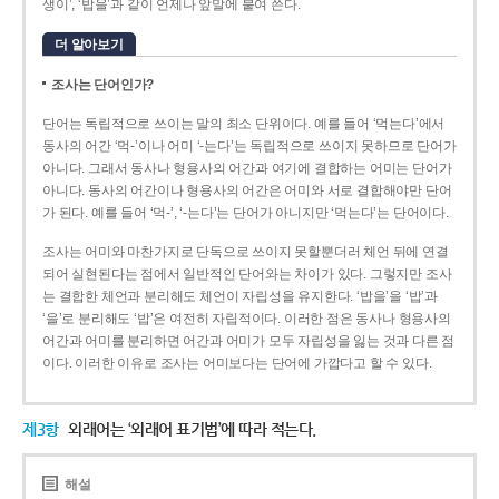
생이’, ‘밥을’과 같이 언제나 앞말에 붙여 쓴다.
더 알아보기
조사는 단어인가?
단어는 독립적으로 쓰이는 말의 최소 단위이다. 예를 들어 ‘먹는다’에서
동사의 어간 ‘먹-­’이나 어미 ‘­-는다’는 독립적으로 쓰이지 못하므로 단어가
아니다. 그래서 동사나 형용사의 어간과 여기에 결합하는 어미는 단어가
아니다. 동사의 어간이나 형용사의 어간은 어미와 서로 결합해야만 단어
가 된다. 예를 들어 ‘먹-’, ‘-는다’는 단어가 아니지만 ‘먹는다’는 단어이다.
조사는 어미와 마찬가지로 단독으로 쓰이지 못할뿐더러 체언 뒤에 연결
되어 실현된다는 점에서 일반적인 단어와는 차이가 있다. 그렇지만 조사
는 결합한 체언과 분리해도 체언이 자립성을 유지한다. ‘밥을’을 ‘밥’과
‘을’로 분리해도 ‘밥’은 여전히 자립적이다. 이러한 점은 동사나 형용사의
어간과 어미를 분리하면 어간과 어미가 모두 자립성을 잃는 것과 다른 점
이다. 이러한 이유로 조사는 어미보다는 단어에 가깝다고 할 수 있다.
제3항
외래어는 ‘외래어 표기법’에 따라 적는다.
해설