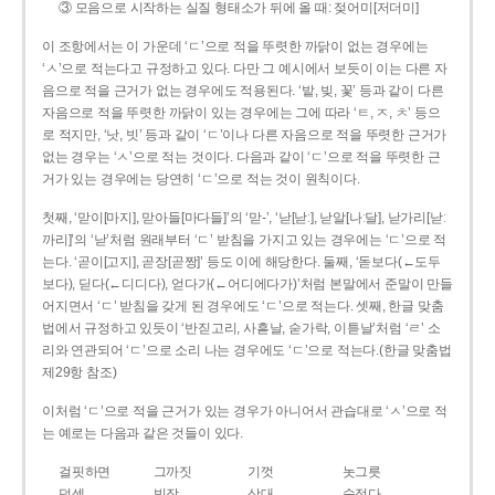
③ 모음으로 시작하는 실질 형태소가 뒤에 올 때: 젖어미[저더미]
이 조항에서는 이 가운데 ‘ㄷ’으로 적을 뚜렷한 까닭이 없는 경우에는
‘ㅅ’으로 적는다고 규정하고 있다. 다만 그 예시에서 보듯이 이는 다른 자
음으로 적을 근거가 없는 경우에도 적용된다. ‘밭, 빚, 꽃’ 등과 같이 다른
자음으로 적을 뚜렷한 까닭이 있는 경우에는 그에 따라 ‘ㅌ, ㅈ, ㅊ’ 등으
로 적지만, ‘낫, 빗’ 등과 같이 ‘ㄷ’이나 다른 자음으로 적을 뚜렷한 근거가
없는 경우는 ‘ㅅ’으로 적는 것이다. 다음과 같이 ‘ㄷ’으로 적을 뚜렷한 근
거가 있는 경우에는 당연히 ‘ㄷ’으로 적는 것이 원칙이다.
첫째, ‘맏이[마지], 맏아들[마다들]’의 ‘맏-’, ‘낟[낟ː], 낟알[나ː달], 낟가리[낟ː
까리]’의 ‘낟’처럼 원래부터 ‘ㄷ’ 받침을 가지고 있는 경우에는 ‘ㄷ’으로 적
는다. ‘곧이[고지], 곧장[곧짱]’ 등도 이에 해당한다. 둘째, ‘돋보다(←도두
보다), 딛다(←디디다), 얻다가(←어디에다가)’처럼 본말에서 준말이 만들
어지면서 ‘ㄷ’ 받침을 갖게 된 경우에도 ‘ㄷ’으로 적는다. 셋째, 한글 맞춤
법에서 규정하고 있듯이 ‘반짇고리, 사흗날, 숟가락, 이튿날’처럼 ‘ㄹ’ 소
리와 연관되어 ‘ㄷ’으로 소리 나는 경우에도 ‘ㄷ’으로 적는다.(한글 맞춤법
제29항 참조)
이처럼 ‘ㄷ’으로 적을 근거가 있는 경우가 아니어서 관습대로 ‘ㅅ’으로 적
는 예로는 다음과 같은 것들이 있다.
걸핏하면
그까짓
기껏
놋그릇
덧셈
빗장
삿대
숫접다