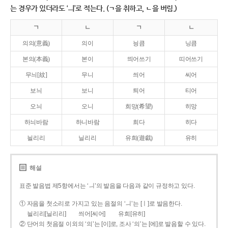
는 경우가 있더라도 ‘ㅢ’로 적는다. (ㄱ을 취하고, ㄴ을 버림.)
ㄱ
ㄴ
ㄱ
ㄴ
의의(意義)
의이
닁큼
닝큼
본의(本義)
본이
띄어쓰기
띠어쓰기
무늬[紋]
무니
씌어
씨어
보늬
보니
틔어
티어
오늬
오니
희망(希望)
히망
하늬바람
하니바람
희다
히다
늴리리
닐리리
유희(遊戱)
유히
해설
표준 발음법 제5항에서는 ‘ㅢ’의 발음을 다음과 같이 규정하고 있다.
① 자음을 첫소리로 가지고 있는 음절의 ‘ㅢ’는 [ㅣ]로 발음한다.
늴리리[닐리리]
씌어[씨어]
유희[유히]
② 단어의 첫음절 이외의 ‘의’는 [이]로, 조사 ‘의’는 [에]로 발음할 수 있다.