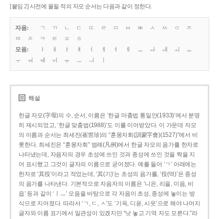
[붙임 2] 사전에 올릴 적의 자모 순서는 다음과 같이 정한다.
자음:
ㄱ
ㄲ
ㄴ
ㄷ
ㄸ
ㄹ
ㅁ
ㅂ
ㅃ
ㅅ
ㅆ
ㅇ
ㅈ
ㅉ
ㅊ
ㅋ
ㅌ
ㅍ
ㅎ
모음:
ㅏ
ㅐ
ㅑ
ㅒ
ㅓ
ㅔ
ㅕ
ㅖ
ㅗ
ㅘ
ㅙ
ㅚ
ㅛ
ㅜ
ㅝ
ㅞ
ㅟ
ㅠ
ㅡ
ㅢ
ㅣ
해설
한글 자모(字母)의 수, 순서, 이름은 ‘한글 마춤법 통일안(1933)’에서 분명
히 제시되었고, ‘한글 맞춤법(1988)’도 이를 이어받았다. 이 가운데 자모
의 이름과 순서는 최세진(崔世珍)의 “훈몽자회(訓蒙字會)(1527)”에서 비
롯한다. 최세진은 “훈몽자회” 범례(凡例)에서 한글 자모의 음가를 한자로
나타냈는데, 자음자의 경우 초성에 쓰인 것과 종성에 쓰인 것을 짝을 지
어 표시했고 그것이 글자의 이름으로 굳어졌다. 예를 들어 ‘ㄱ’ 아래에는
한자로 ‘其役’이라고 적었는데, ‘其(기)’는 초성의 음가를, ‘役(역)’은 종성
의 음가를 나타낸다. 기본적으로 자음자의 이름은 ‘니은, 리을, 미음, 비
읍’ 등과 같이 ‘ㅣㅡ’ 모음을 바탕으로 각 자음이 초성, 종성에 놓이는 방
식으로 지어졌다. 따라서 ‘ㄱ, ㄷ, ㅅ’도 ‘기윽, 디읃, 시읏’으로 해야 나머지
글자와 이름 표기에서 일관성이 있겠지만 “낫 놓고 기역 자도 모른다.”라