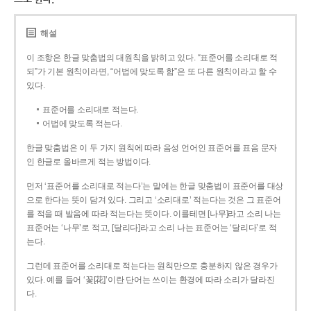
해설
이 조항은 한글 맞춤법의 대원칙을 밝히고 있다. “표준어를 소리대로 적
되”가 기본 원칙이라면, “어법에 맞도록 함”은 또 다른 원칙이라고 할 수
있다.
표준어를 소리대로 적는다.
어법에 맞도록 적는다.
한글 맞춤법은 이 두 가지 원칙에 따라 음성 언어인 표준어를 표음 문자
인 한글로 올바르게 적는 방법이다.
먼저 ‘표준어를 소리대로 적는다’는 말에는 한글 맞춤법이 표준어를 대상
으로 한다는 뜻이 담겨 있다. 그리고 ‘소리대로’ 적는다는 것은 그 표준어
를 적을 때 발음에 따라 적는다는 뜻이다. 이를테면 [나무]라고 소리 나는
표준어는 ‘나무’로 적고, [달리다]라고 소리 나는 표준어는 ‘달리다’로 적
는다.
그런데 표준어를 소리대로 적는다는 원칙만으로 충분하지 않은 경우가
있다. 예를 들어 ‘꽃[花]’이란 단어는 쓰이는 환경에 따라 소리가 달라진
다.