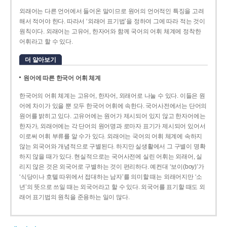
외래어는 다른 언어에서 들어온 말이므로 원어의 언어적인 특징을 고려
해서 적어야 한다. 따라서 ‘외래어 표기법’을 정하여 그에 따라 적는 것이
원칙이다. 외래어는 고유어, 한자어와 함께 국어의 어휘 체계에 정착한
어휘라고 할 수 있다.
더 알아보기
원어에 따른 한국어 어휘 체계
한국어의 어휘 체계는 고유어, 한자어, 외래어로 나눌 수 있다. 이들은 원
어에 차이가 있을 뿐 모두 한국어 어휘에 속한다. 국어사전에서는 단어의
원어를 밝히고 있다. 고유어에는 원어가 제시되어 있지 않고 한자어에는
한자가, 외래어에는 각 단어의 원어명과 로마자 표기가 제시되어 있어서
이로써 어휘 부류를 알 수가 있다. 외래어는 국어의 어휘 체계에 속하지
않는 외국어와 개념적으로 구별된다. 하지만 실생활에서 그 구별이 명확
하지 않을 때가 있다. 현실적으로는 국어사전에 실린 어휘는 외래어, 실
리지 않은 것은 외국어로 구별하는 것이 편리하다. 예컨대 ‘보이(boy)’가
‘식당이나 호텔 따위에서 접대하는 남자’를 의미할 때는 외래어지만 ‘소
년’의 뜻으로 쓰일 때는 외국어라고 할 수 있다. 외국어를 표기할 때도 외
래어 표기법의 원칙을 준용하는 일이 많다.