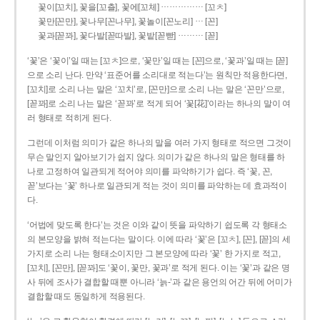
……………
꽃이[꼬치], 꽃을[꼬츨], 꽃에[꼬체]
[꼬ㅊ]
…
꽃만[꼰만], 꽃나무[꼰나무], 꽃놀이[꼰노리]
[꼰]
………
꽃과[꼳꽈], 꽃다발[꼳따발], 꽃밭[꼳빧]
[꼳]
‘꽃’은 ‘꽃이’일 때는 [꼬ㅊ]으로, ‘꽃만’일 때는 [꼰]으로, ‘꽃과’일 때는 [꼳]
으로 소리 난다. 만약 ‘표준어를 소리대로 적는다’는 원칙만 적용한다면,
[꼬치]로 소리 나는 말은 ‘꼬치’로, [꼰만]으로 소리 나는 말은 ‘꼰만’으로,
[꼳꽈]로 소리 나는 말은 ‘꼳꽈’로 적게 되어 ‘꽃[花]’이라는 하나의 말이 여
러 형태로 적히게 된다.
그런데 이처럼 의미가 같은 하나의 말을 여러 가지 형태로 적으면 그것이
무슨 말인지 알아보기가 쉽지 않다. 의미가 같은 하나의 말은 형태를 하
나로 고정하여 일관되게 적어야 의미를 파악하기가 쉽다. 즉 ‘꽃, 꼰,
꼳’보다는 ‘꽃’ 하나로 일관되게 적는 것이 의미를 파악하는 데 효과적이
다.
‘어법에 맞도록 한다’는 것은 이와 같이 뜻을 파악하기 쉽도록 각 형태소
의 본모양을 밝혀 적는다는 말이다. 이에 따라 ‘꽃’은 [꼬ㅊ], [꼰], [꼳]의 세
가지로 소리 나는 형태소이지만 그 본모양에 따라 ‘꽃’ 한 가지로 적고,
[꼬치], [꼰만], [꼳꽈]도 ‘꽃이, 꽃만, 꽃과’로 적게 된다. 이는 ‘꽃’과 같은 명
사 뒤에 조사가 결합할 때뿐 아니라 ‘늙-’과 같은 용언의 어간 뒤에 어미가
결합할 때도 동일하게 적용된다.