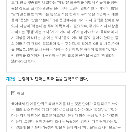
르다. 한글 맞춤법에서 말하는 ‘어법’은 표준어를 어떻게 적을지를 정해
놓은 것으로, 표기와 관련된 원리이다. 그런데 일반적인 의미의 ‘어법’은
‘말의 일정한 법칙’이라는 뜻으로 적용 범위가 무척 넓은 개념이다. 예를
들어 “동생이 밥을 먹는다.”라는 문장에서는 여러 가지 규칙을 찾아볼 수
있다. 서술어 ‘먹는다’는 주어와 목적어가 필요하며, 주어의 지시 대상을
가리키는 ‘동생’에는 조사 ‘가’가 아니라 ‘이’가 붙어야 하고, 목적어의 지
시 대상을 가리키는 ‘밥’에는 조사 ‘를’이 아니라 ‘을’이 붙어야 한다는 등
의 여러 가지 규칙이 적용되어 있는 것이다. 이 외에도 소리를 내고, 단어
를 만들고, 문장을 사용하는 데에는 수없이 많은 규칙이 필요하다. 이처
럼 언어를 조직하거나 운영하는 데에 필요한 규칙을 폭넓게 ‘어법(語
法)’이라고 한다.
제2항
문장의 각 단어는 띄어 씀을 원칙으로 한다.
해설
국어에서 단어를 단위로 띄어쓰기를 하는 것은 단어가 독립적으로 쓰이
는 말의 최소 단위이기 때문이다. ‘동생 밥 먹는다’에서 ‘동생’, ‘밥’, ‘먹는
다’는 각각이 단어이므로 띄어쓰기의 단위가 되어 ‘동생 밥 먹는다’로 띄
어 쓴다. 그런데 단어 가운데 조사는 독립성이 없어서 다른 단어와는 달
리 앞말에 붙여 쓴다. ‘동생이 밥을 먹는다’에서 ‘이’, ‘을’은 조사이므로 ‘동