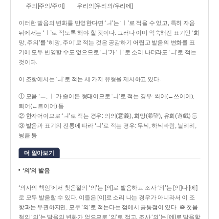
주의[주의/주이]
우리의[우리의/우리에]
이러한 발음의 변화를 반영한다면 ‘ㅢ’는 ‘ㅣ’로 적을 수 있고, 특히 자음
뒤에서는 ‘ㅣ’로 적도록 해야 할 것이다. 그러나 이미 익숙해진 표기인 ‘희
망, 주의’를 ‘히망, 주이’로 적는 것은 공감하기 어렵고 발음의 변화를 표
기에 모두 반영할 수도 없으므로 ‘ㅢ’가 ‘ㅣ’로 소리 나더라도 ‘ㅢ’로 적는
것이다.
이 조항에서는 ‘ㅢ’로 적는 세 가지 유형을 제시하고 있다.
① 모음 ‘ㅡ, ㅣ’가 줄어든 형태이므로 ‘ㅢ’로 적는 경우: 씌어(←쓰이어),
틔어(←트이어) 등
② 한자어이므로 ‘ㅢ’로 적는 경우: 의의(意義), 희망(希望), 유희(遊戱) 등
③ 발음과 표기의 전통에 따라 ‘ㅢ’로 적는 경우: 무늬, 하늬바람, 늴리리,
닁큼 등
더 알아보기
‘의’의 발음
‘의사의 책임’에서 첫음절의 ‘의’는 [의]로 발음하고 조사 ‘의’는 [의]나 [에]
로 모두 발음할 수 있다. 이들은 [이]로 소리 나는 경우가 아니라서 이 조
항과는 무관하지만, 모두 ‘의’로 적는다는 점에서 공통점이 있다. 즉 첫음
절의 ‘의’는 발음의 변화가 없으므로 ‘의’로 적고, 조사 ‘의’는 [에]로 발음할