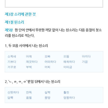
제3장 소리에 관한 것
제1절 된소리
제5항
한 단어 안에서 뚜렷한 까닭 없이 나는 된소리는 다음 음절의 첫소
리를 된소리로 적는다.
1. 두 모음 사이에서 나는 된소리
소쩍새
어깨
오빠
으뜸
아끼다
기쁘다
깨끗하다
어떠하다
해쓱하다
가끔
거꾸로
부썩
어찌
이따금
2. ‘ㄴ, ㄹ, ㅁ, ㅇ’ 받침 뒤에서 나는 된소리
산뜻하다
잔뜩
살짝
훨씬
담뿍
움찔
몽땅
엉뚱하다