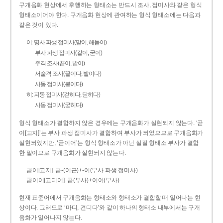
구개음화 현상에서 후행하는 형태소는 반드시 조사, 접미사와 같은 형식
형태소이어야 한다. 구개음화 현상에 관여하는 형식 형태소에는 다음과
같은 것이 있다.
이: 명사 파생 접미사(맏이, 해돋이)
부사 파생 접미사(같이, 굳이)
주격 조사(끝이, 밭이)
서술격 조사(끝이다, 밭이다)
사동 접미사(붙이다)
히: 피동 접미사(걷히다, 닫히다)
사동 접미사(굳히다)
형식 형태소가 결합하지 않은 경우에는 구개음화가 실현되지 않는다. ‘곧
이[고지]’는 부사 파생 접미사가 결합하여 부사가 되었으므로 구개음화가
실현되었지만, ‘곧이어’는 형식 형태소가 아닌 실질 형태소 부사가 결합
한 말이므로 구개음화가 실현되지 않는다.
곧이[고지]: 곧-­(어근)+­-이(부사 파생 접미사)
곧이어[고디어]: 곧(부사)+이어(부사)
현재 표준어에서 구개음화는 형태소와 형태소가 결합할 때 일어나는 현
상이다. 그러므로 ‘마디, 견디다’와 같이 하나의 형태소 내부에서는 구개
음화가 일어나지 않는다.