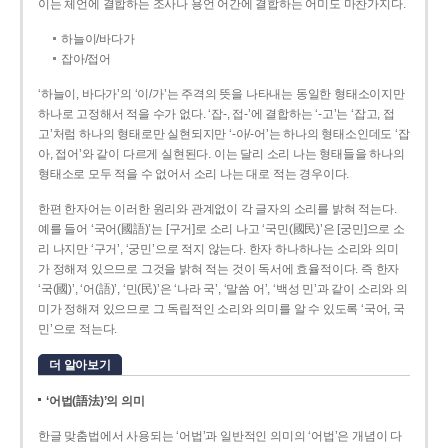
이는 체언에 결합하는 조사나 용언 어간에 결합하는 어미도 마찬가지다.
하늘이/바다가
잡아/접어
‘하늘이, 바다가’의 ‘이/가’는 주격의 뜻을 나타내는 동일한 형태소이지만
하나로 고정해서 적을 수가 없다. ‘잡-, 접-’에 결합하는 ‘-고’는 ‘잡고, 접
고’처럼 하나의 형태로만 실현되지만 ‘-아/-어’는 하나의 형태소인데도 ‘잡
아, 접어’와 같이 다르게 실현된다. 이는 달리 소리 나는 형태들을 하나의
형태소로 모두 적을 수 없어서 소리 나는 대로 적는 경우이다.
한편 한자어는 이러한 원리와 관계없이 각 글자의 소리를 밝혀 적는다.
예를 들어 ‘국어(國語)’는 [구거]로 소리 나고 ‘국민(國民)’은 [궁민]으로 소
리 나지만 ‘구거’, ‘궁민’으로 적지 않는다. 한자 하나하나는 소리와 의미
가 정해져 있으므로 그것을 밝혀 적는 것이 독서에 효율적이다. 즉 한자
‘국(國)’, ‘어(語)’, ‘민(民)’은 ‘나라 국’, ‘말씀 어’, ‘백성 민’과 같이 소리와 의
미가 정해져 있으므로 그 독립적인 소리와 의미를 알 수 있도록 ‘국어, 국
민’으로 적는다.
더 알아보기
‘어법(語法)’의 의미
한글 맞춤법에서 사용되는 ‘어법’과 일반적인 의미의 ‘어법’은 개념이 다