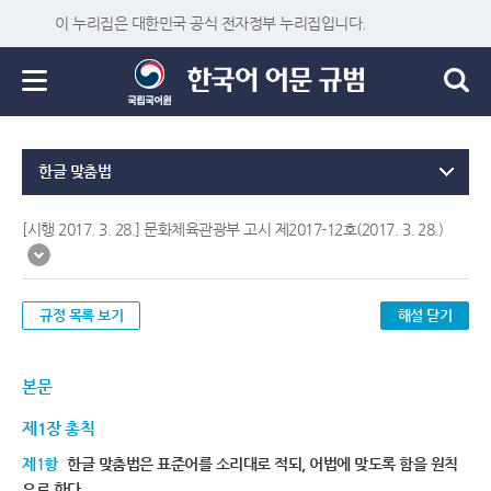
이 누리집은 대한민국 공식 전자정부 누리집입니다.
한글 맞춤법
[시행 2017. 3. 28.] 문화체육관광부 고시 제2017-12호(2017. 3. 28.)
규정 목록 보기
해설 닫기
본문
제1장 총칙
제1항
한글 맞춤법은 표준어를 소리대로 적되, 어법에 맞도록 함을 원칙
으로 한다.