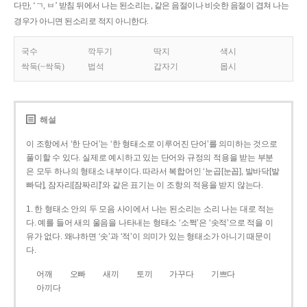
다만, ‘ㄱ, ㅂ’ 받침 뒤에서 나는 된소리는, 같은 음절이나 비슷한 음절이 겹쳐 나는
경우가 아니면 된소리로 적지 아니한다.
국수
깍두기
딱지
색시
싹둑(~싹둑)
법석
갑자기
몹시
해설
이 조항에서 ‘한 단어’는 ‘한 형태소로 이루어진 단어’를 의미하는 것으로
풀이할 수 있다. 실제로 예시하고 있는 단어와 규정의 적용을 받는 부분
은 모두 하나의 형태소 내부이다. 따라서 복합어인 ‘눈곱[눈꼽], 발바닥[발
빠닥], 잠자리[잠짜리]’와 같은 표기는 이 조항의 적용을 받지 않는다.
1. 한 형태소 안의 두 모음 사이에서 나는 된소리는 소리 나는 대로 적는
다. 예를 들어 새의 울음을 나타내는 형태소 ‘소쩍’은 ‘솟적’으로 적을 이
유가 없다. 왜냐하면 ‘솟’과 ‘적’이 의미가 있는 형태소가 아니기 때문이
다.
어깨
오빠
새끼
토끼
가꾸다
기쁘다
아끼다