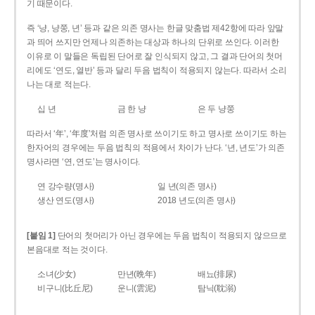
기 때문이다.
즉 ‘냥, 냥쭝, 년’ 등과 같은 의존 명사는 한글 맞춤법 제42항에 따라 앞말
과 띄어 쓰지만 언제나 의존하는 대상과 하나의 단위로 쓰인다. 이러한
이유로 이 말들은 독립된 단어로 잘 인식되지 않고, 그 결과 단어의 첫머
리에도 ‘연도, 열반’ 등과 달리 두음 법칙이 적용되지 않는다. 따라서 소리
나는 대로 적는다.
십 년
금 한 냥
은 두 냥쭝
따라서 ‘年’, ‘年度’처럼 의존 명사로 쓰이기도 하고 명사로 쓰이기도 하는
한자어의 경우에는 두음 법칙의 적용에서 차이가 난다. ‘년, 년도’가 의존
명사라면 ‘연, 연도’는 명사이다.
연 강수량(명사)
일 년(의존 명사)
생산 연도(명사)
2018 년도(의존 명사)
[붙임 1]
단어의 첫머리가 아닌 경우에는 두음 법칙이 적용되지 않으므로
본음대로 적는 것이다.
소녀(少女)
만년(晩年)
배뇨(排尿)
비구니(比丘尼)
운니(雲泥)
탐닉(耽溺)