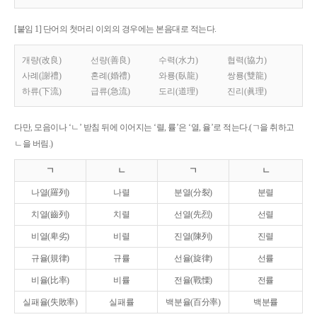
[붙임 1] 단어의 첫머리 이외의 경우에는 본음대로 적는다.
개량(改良)
선량(善良)
수력(水力)
협력(協力)
사례(謝禮)
혼례(婚禮)
와룡(臥龍)
쌍룡(雙龍)
하류(下流)
급류(急流)
도리(道理)
진리(眞理)
다만, 모음이나 ‘ㄴ’ 받침 뒤에 이어지는 ‘렬, 률’은 ‘열, 율’로 적는다.(ㄱ을 취하고
ㄴ을 버림.)
ㄱ
ㄴ
ㄱ
ㄴ
나열(羅列)
나렬
분열(分裂)
분렬
치열(齒列)
치렬
선열(先烈)
선렬
비열(卑劣)
비렬
진열(陳列)
진렬
규율(規律)
규률
선율(旋律)
선률
비율(比率)
비률
전율(戰慄)
전률
실패율(失敗率)
실패률
백분율(百分率)
백분률