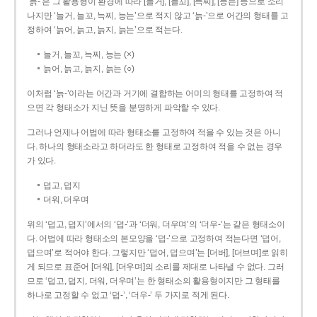
‘늙-’은 그 활용형이 환경에 따라 [늘거], [늘꼬], [늑찌], [능는] 등으로 소리
나지만 ‘늘거, 늘꼬, 늑찌, 능는’으로 적지 않고 ‘늙-’으로 어간의 형태를 고
정하여 ‘늙어, 늙고, 늙지, 늙는’으로 적는다.
늘거, 늘꼬, 늑찌, 능는 (×)
늙어, 늙고, 늙지, 늙는 (○)
이처럼 ‘늙-­’이라는 어간과 거기에 결합하는 어미의 형태를 고정하여 적
으면 각 형태소가 지닌 뜻을 분명하게 파악할 수 있다.
그러나 언제나 어법에 따라 형태소를 고정하여 적을 수 있는 것은 아니
다. 하나의 형태소라고 하더라도 한 형태로 고정하여 적을 수 없는 경우
가 있다.
덥고, 덥지
더워, 더우며
위의 ‘덥고, 덥지’에서의 ‘덥-­’과 ‘더워, 더우며’의 ‘더우-­’는 같은 형태소이
다. 어법에 따라 형태소의 본모양을 ‘덥-­’으로 고정하여 적는다면 ‘덥어,
덥으며’로 적어야 한다. 그렇지만 ‘덥어, 덥으며’는 [더버], [더브며]로 읽히
게 되므로 표준어 [더워], [더우며]의 소리를 제대로 나타낼 수 없다. 그러
므로 ‘덥고, 덥지, 더워, 더우며’는 한 형태소의 활용형이지만 그 형태를
하나로 고정할 수 없고 ‘덥-’, ‘더우-’ 두 가지로 적게 된다.