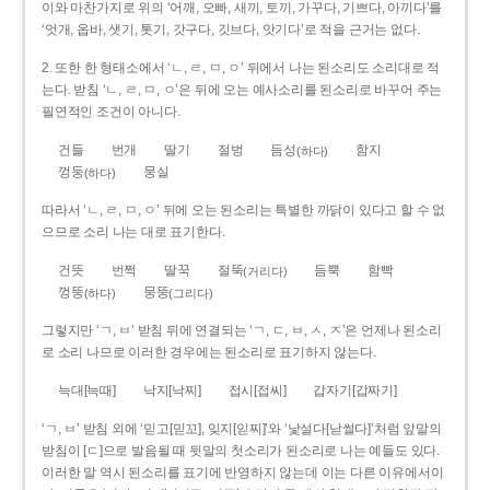
이와 마찬가지로 위의 ‘어깨, 오빠, 새끼, 토끼, 가꾸다, 기쁘다, 아끼다’를
‘엇개, 옵바, 샛기, 톳기, 갓구다, 깃브다, 앗기다’로 적을 근거는 없다.
2. 또한 한 형태소에서 ‘ㄴ, ㄹ, ㅁ, ㅇ’ 뒤에서 나는 된소리도 소리대로 적
는다. 받침 ‘ㄴ, ㄹ, ㅁ, ㅇ’은 뒤에 오는 예사소리를 된소리로 바꾸어 주는
필연적인 조건이 아니다.
건들
번개
딸기
절벙
듬성
함지
(하다)
껑둥
뭉실
(하다)
따라서 ‘ㄴ, ㄹ, ㅁ, ㅇ’ 뒤에 오는 된소리는 특별한 까닭이 있다고 할 수 없
으므로 소리 나는 대로 표기한다.
건뜻
번쩍
딸꾹
절뚝
듬뿍
함빡
(거리다)
껑뚱
뭉뚱
(하다)
(그리다)
그렇지만 ‘ㄱ, ㅂ’ 받침 뒤에 연결되는 ‘ㄱ, ㄷ, ㅂ, ㅅ, ㅈ’은 언제나 된소리
로 소리 나므로 이러한 경우에는 된소리로 표기하지 않는다.
늑대[늑때]
낙지[낙찌]
접시[접씨]
갑자기[갑짜기]
‘ㄱ, ㅂ’ 받침 외에 ‘믿고[믿꼬], 잊지[읻찌]’와 ‘낯설다[낟썰다]’처럼 앞말의
받침이 [ㄷ]으로 발음될 때 뒷말의 첫소리가 된소리로 나는 예들도 있다.
이러한 말 역시 된소리를 표기에 반영하지 않는데 이는 다른 이유에서이