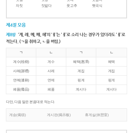
자칫
짓밟다
풋고추
햇곡식
제4절 모음
제8항
‘계, 례, 몌, 폐, 혜’의 ‘ㅖ’는 ‘ㅔ’로 소리 나는 경우가 있더라도 ‘ㅖ’로
적는다. (ㄱ을 취하고, ㄴ을 버림.)
ㄱ
ㄴ
ㄱ
ㄴ
계수(桂樹)
게수
혜택(惠澤)
헤택
사례(謝禮)
사레
계집
게집
연몌(連袂)
연메
핑계
핑게
폐품(廢品)
페품
계시다
게시다
다만, 다음 말은 본음대로 적는다.
게송(偈頌)
게시판(揭示板)
휴게실(休憩室)