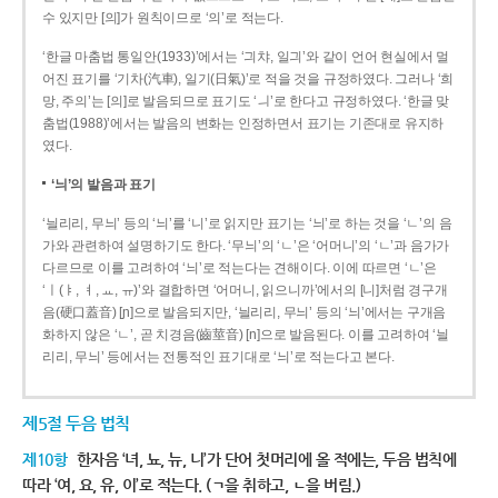
수 있지만 [의]가 원칙이므로 ‘의’로 적는다.
‘한글 마춤법 통일안(1933)’에서는 ‘긔챠, 일긔’와 같이 언어 현실에서 멀
어진 표기를 ‘기차(汽車), 일기(日氣)’로 적을 것을 규정하였다. 그러나 ‘희
망, 주의’는 [의]로 발음되므로 표기도 ‘ㅢ’로 한다고 규정하였다. ‘한글 맞
춤법(1988)’에서는 발음의 변화는 인정하면서 표기는 기존대로 유지하
였다.
‘늬’의 발음과 표기
‘늴리리, 무늬’ 등의 ‘늬’를 ‘니’로 읽지만 표기는 ‘늬’로 하는 것을 ‘ㄴ’의 음
가와 관련하여 설명하기도 한다. ‘무늬’의 ‘ㄴ’은 ‘어머니’의 ‘ㄴ’과 음가가
다르므로 이를 고려하여 ‘늬’로 적는다는 견해이다. 이에 따르면 ‘ㄴ’은
‘ㅣ(ㅑ, ㅕ, ㅛ, ㅠ)’와 결합하면 ‘어머니, 읽으니까’에서의 [니]처럼 경구개
음(硬口蓋音) [ɲ]으로 발음되지만, ‘늴리리, 무늬’ 등의 ‘늬’에서는 구개음
화하지 않은 ‘ㄴ’, 곧 치경음(齒莖音) [n]으로 발음된다. 이를 고려하여 ‘늴
리리, 무늬’ 등에서는 전통적인 표기대로 ‘늬’로 적는다고 본다.
제5절 두음 법칙
제10항
한자음 ‘녀, 뇨, 뉴, 니’가 단어 첫머리에 올 적에는, 두음 법칙에
따라 ‘여, 요, 유, 이’로 적는다. (ㄱ을 취하고, ㄴ을 버림.)