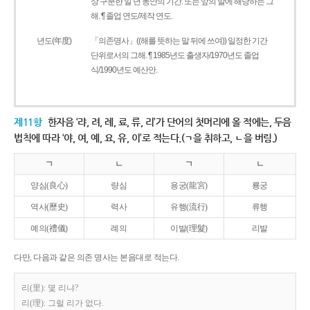
상 구분한 일 년 동안의 기간. 또는 앞의 말에 해당하는 그
해. ¶ 졸업 연도/제작 연도.
년도(年度)
「의존명사」((해를 뜻하는 말 뒤에 쓰여)) 일정한 기간
단위로서의 그해. ¶ 1985년도 출생자/1970년도 졸업
식/1990년도 예산안.
제11항
한자음 ‘랴, 려, 례, 료, 류, 리’가 단어의 첫머리에 올 적에는, 두음
법칙에 따라 ‘야, 여, 예, 요, 유, 이’로 적는다.(ㄱ을 취하고, ㄴ을 버림.)
ㄱ
ㄴ
ㄱ
ㄴ
양심(良心)
량심
용궁(龍宮)
룡궁
역사(歷史)
력사
유행(流行)
류행
예의(禮儀)
례의
이발(理髮)
리발
다만, 다음과 같은 의존 명사는 본음대로 적는다.
리(里): 몇 리냐?
리(理): 그럴 리가 없다.