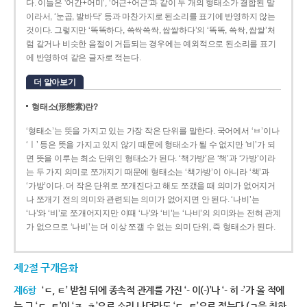
다. 이들은 ‘어간+어미’, ‘어근+어근’과 같이 두 개의 형태소가 결합된 말
이라서, ‘눈곱, 발바닥’ 등과 마찬가지로 된소리를 표기에 반영하지 않는
것이다. 그렇지만 ‘똑똑하다, 쓱싹쓱싹, 쌉쌀하다’의 ‘똑똑, 쓱싹, 쌉쌀’처
럼 같거나 비슷한 음절이 거듭되는 경우에는 예외적으로 된소리를 표기
에 반영하여 같은 글자로 적는다.
더 알아보기
형태소(形態素)란?
‘형태소’는 뜻을 가지고 있는 가장 작은 단위를 말한다. 국어에서 ‘ㅂ’이나
‘ㅣ’ 등은 뜻을 가지고 있지 않기 때문에 형태소가 될 수 없지만 ‘비’가 되
면 뜻을 이루는 최소 단위인 형태소가 된다. ‘책가방’은 ‘책’과 ‘가방’이라
는 두 가지 의미로 쪼개지기 때문에 형태소는 ‘책가방’이 아니라 ‘책’과
‘가방’이다. 더 작은 단위로 쪼개진다고 해도 쪼갰을 때 의미가 없어지거
나 쪼개기 전의 의미와 관련되는 의미가 없어지면 안 된다. ‘나비’는
‘나’와 ‘비’로 쪼개어지지만 이때 ‘나’와 ‘비’는 ‘나비’의 의미와는 전혀 관계
가 없으므로 ‘나비’는 더 이상 쪼갤 수 없는 의미 단위, 즉 형태소가 된다.
제2절 구개음화
제6항
‘ㄷ, ㅌ’ 받침 뒤에 종속적 관계를 가진 ‘- 이(-)’나 ‘- 히 -’가 올 적에
는 그 ‘ㄷ, ㅌ’이 ‘ㅈ, ㅊ’으로 소리 나더라도 ‘ㄷ, ㅌ’으로 적는다.(ㄱ을 취하