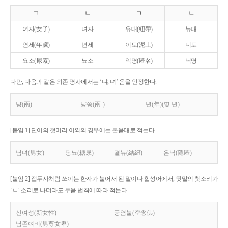
ㄱ
ㄴ
ㄱ
ㄴ
여자(女子)
녀자
유대(紐帶)
뉴대
연세(年歲)
년세
이토(泥土)
니토
요소(尿素)
뇨소
익명(匿名)
닉명
다만, 다음과 같은 의존 명사에서는 ‘냐, 녀’ 음을 인정한다.
냥(兩)
냥쭝(兩-)
년(年)(몇 년)
[붙임 1] 단어의 첫머리 이외의 경우에는 본음대로 적는다.
남녀(男女)
당뇨(糖尿)
결뉴(結紐)
은닉(隱匿)
[붙임 2] 접두사처럼 쓰이는 한자가 붙어서 된 말이나 합성어에서, 뒷말의 첫소리가
‘ㄴ’ 소리로 나더라도 두음 법칙에 따라 적는다.
신여성(新女性)
공염불(空念佛)
남존여비(男尊女卑)