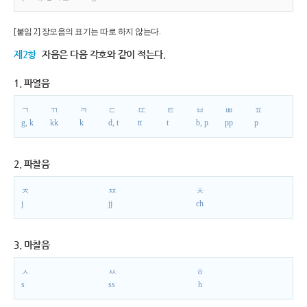
[붙임 2] 장모음의 표기는 따로 하지 않는다.
제2항
자음은 다음 각호와 같이 적는다.
1. 파열음
ㄱ
ㄲ
ㅋ
ㄷ
ㄸ
ㅌ
ㅂ
ㅃ
ㅍ
g, k
kk
k
d, t
tt
t
b, p
pp
p
2. 파찰음
ㅈ
ㅉ
ㅊ
j
jj
ch
3. 마찰음
ㅅ
ㅆ
ㅎ
s
ss
h