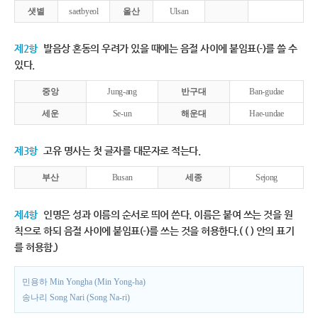
샛별
saetbyeol
울산
Ulsan
제2항
발음상 혼동의 우려가 있을 때에는 음절 사이에 붙임표(-)를 쓸 수
있다.
중앙
Jung-ang
반구대
Ban-gudae
세운
Se-un
해운대
Hae-undae
제3항
고유 명사는 첫 글자를 대문자로 적는다.
부산
Busan
세종
Sejong
제4항
인명은 성과 이름의 순서로 띄어 쓴다. 이름은 붙여 쓰는 것을 원
칙으로 하되 음절 사이에 붙임표(-)를 쓰는 것을 허용한다.( ( ) 안의 표기
를 허용함.)
민용하 Min Yongha (Min Yong-ha)
송나리 Song Nari (Song Na-ri)