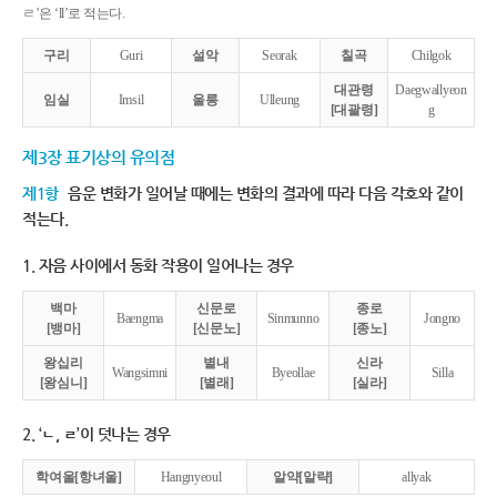
ㄹ’은 ‘ll’로 적는다.
구리
Guri
설악
Seorak
칠곡
Chilgok
대관령
Daegwallyeon
임실
Imsil
울릉
Ulleung
[대괄령]
g
제3장 표기상의 유의점
제1항
음운 변화가 일어날 때에는 변화의 결과에 따라 다음 각호와 같이
적는다.
1. 자음 사이에서 동화 작용이 일어나는 경우
백마
신문로
종로
Baengma
Sinmunno
Jongno
[뱅마]
[신문노]
[종노]
왕십리
별내
신라
Wangsimni
Byeollae
Silla
[왕심니]
[별래]
[실라]
2. ‘ㄴ, ㄹ’이 덧나는 경우
학여울[항녀울]
Hangnyeoul
알약[알략]
allyak