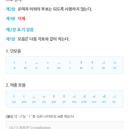
제2항
로마자 이외의 부호는 되도록 사용하지 않는다.
제3항
삭제
제2장 표기 일람
제1항
모음은 다음 각호와 같이 적는다.
1. 단모음
ㅏ
ㅓ
ㅗ
ㅜ
ㅡ
ㅣ
ㅐ
ㅔ
ㅚ
ㅟ
a
eo
o
u
eu
i
ae
e
oe
wi
2. 이중 모음
ㅑ
ㅕ
ㅛ
ㅠ
ㅒ
ㅖ
ㅘ
ㅙ
ㅝ
ㅞ
ㅢ
ya
yeo
yo
yu
yae
ye
wa
wae
wo
we
ui
[붙임 1] ‘ㅢ’는 ‘ㅣ’로 소리 나더라도 ui로 적는다.
(보기) 광희문 Gwanghuimun