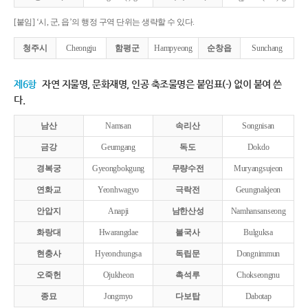
[붙임] ‘시, 군, 읍’의 행정 구역 단위는 생략할 수 있다.
청주시
Cheongju
함평군
Hampyeong
순창읍
Sunchang
제6항
자연 지물명, 문화재명, 인공 축조물명은 붙임표(-) 없이 붙여 쓴
다.
남산
Namsan
속리산
Songnisan
금강
Geumgang
독도
Dokdo
경복궁
Gyeongbokgung
무량수전
Muryangsujeon
연화교
Yeonhwagyo
극락전
Geungnakjeon
안압지
Anapji
남한산성
Namhansanseong
화랑대
Hwarangdae
불국사
Bulguksa
현충사
Hyeonchungsa
독립문
Dongnimmun
오죽헌
Ojukheon
촉석루
Chokseongnu
종묘
Jongmyo
다보탑
Dabotap