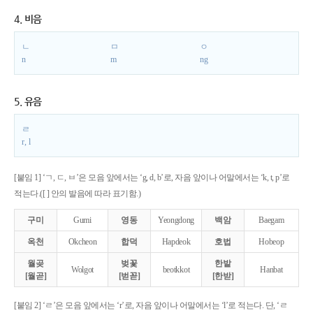
4. 비음
ㄴ
ㅁ
ㅇ
n
m
ng
5. 유음
ㄹ
r, l
[붙임 1] ‘ㄱ, ㄷ, ㅂ’은 모음 앞에서는 ‘g, d, b’로, 자음 앞이나 어말에서는 ‘k, t, p’로
적는다.([ ] 안의 발음에 따라 표기함.)
구미
Gumi
영동
Yeongdong
백암
Baegam
옥천
Okcheon
합덕
Hapdeok
호법
Hobeop
월곶
벚꽃
한밭
Wolgot
beotkkot
Hanbat
[월곧]
[벋꼳]
[한받]
[붙임 2] ‘ㄹ’은 모음 앞에서는 ‘r’로, 자음 앞이나 어말에서는 ‘l’로 적는다. 단, ‘ㄹ