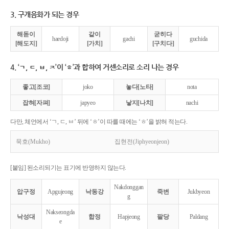
3. 구개음화가 되는 경우
해돋이
같이
굳히다
haedoji
gachi
guchida
[해도지]
[가치]
[구치다]
4. ‘ㄱ, ㄷ, ㅂ, ㅈ’이 ‘ㅎ’과 합하여 거센소리로 소리 나는 경우
좋고[조코]
joko
놓다[노타]
nota
잡혀[자펴]
japyeo
낳지[나치]
nachi
다만, 체언에서 ‘ㄱ, ㄷ, ㅂ’ 뒤에 ‘ㅎ’이 따를 때에는 ‘ㅎ’을 밝혀 적는다.
묵호(Mukho)
집현전(Jiphyeonjeon)
[붙임] 된소리되기는 표기에 반영하지 않는다.
Nakdonggan
압구정
Apgujeong
낙동강
죽변
Jukbyeon
g
Nakseongda
낙성대
합정
Hapjeong
팔당
Paldang
e