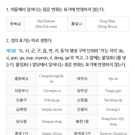
1. 이름에서 일어나는 음운 변화는 표기에 반영하지 않는다.
Han Boknam
Hong Bitna
한복남
홍빛나
(Han Bok-nam)
(Hong Bit-na)
2. 성의 표기는 따로 정한다.
제5항
‘도, 시, 군, 구, 읍, 면, 리, 동’의 행정 구역 단위와 ‘가’는 각각 ‘do,
si, gun, gu, eup, myeon, ri, dong, ga’로 적고, 그 앞에는 붙임표(-)를 넣
는다. 붙임표(-) 앞뒤에서 일어나는 음운 변화는 표기에 반영하지 않는다.
Chungcheongbuk-
충청북도
제주도
Jeju-do
do
의정부시
Uijeongbu-si
양주군
Yangju-gun
도봉구
Dobong-gu
신창읍
Sinchang-eup
삼죽면
Samjuk-myeon
인왕리
Inwang-ri
Bongcheon 1(il)-
당산동
Dangsan-dong
봉천 1동
dong
종로 2가
Jongno 2(i)-ga
퇴계로 3가
Toegyero 3(sam)-ga