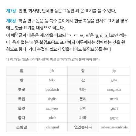
제7항
인명, 회사명, 단체명 등은 그동안 써 온 표기를 쓸 수 있다.
제8항
학술 연구 논문 등 특수 분야에서 한글 복원을 전제로 표기할 경우
에는 한글 표기를 대상으로 적는다.
1)
이 때
글자 대응은 제2장을 따르되 ‘ㄱ, ㄷ, ㅂ, ㄹ’은 ‘g, d, b, l’로만 적는
다. 음가 없는 ‘ㅇ’은 붙임표(-)로 표기하되 어두에서는 생략하는 것을 원
칙으로 한다. 기타 분절의 필요가 있을 때에도 붙임표(-)를 쓴다.
1) '이 때'는 "표준국어대사전"에 따르면 '이때'와 같이 붙여 써야 한다.
집
jib
짚
jip
밖
bakk
값
gabs
붓꽃
buskkoch
먹는
meogneun
독립
doglib
문리
munli
물엿
mul-yeos
굳이
gud-i
좋다
johda
가곡
gagog
조랑말
jolangmal
없었습니다
eobs-eoss-seubnida