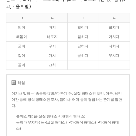
고, ㄴ을 버림.)
ㄱ
ㄴ
ㄱ
ㄴ
맏이
마지
핥이다
할치다
해돋이
해도지
걷히다
거치다
굳이
구지
닫히다
다치다
같이
가치
묻히다
무치다
끝이
끄치
해설
여기서 말하는 ‘종속적(從屬的) 관계’란, 실질 형태소인 체언, 어근, 용언
어간 등에 형식 형태소인 조사, 접미사, 어미 등이 결합하는 관계를 말한
다.
솥이[소치]: 솥(실질 형태소)+이(형식 형태소)
묻히다[무치다]: 묻­-(실질 형태소)+­-히­-(형식 형태소)+-다(형식 형태
소)