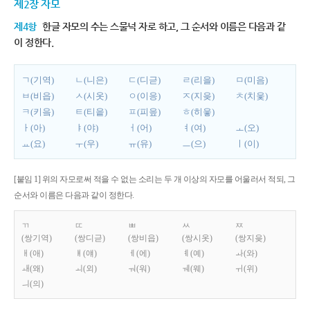
제2장 자모
제4항
한글 자모의 수는 스물넉 자로 하고, 그 순서와 이름은 다음과 같
이 정한다.
ㄱ(기역)
ㄴ(니은)
ㄷ(디귿)
ㄹ(리을)
ㅁ(미음)
ㅂ(비읍)
ㅅ(시옷)
ㅇ(이응)
ㅈ(지읒)
ㅊ(치읓)
ㅋ(키읔)
ㅌ(티읕)
ㅍ(피읖)
ㅎ(히읗)
ㅏ(아)
ㅑ(야)
ㅓ(어)
ㅕ(여)
ㅗ(오)
ㅛ(요)
ㅜ(우)
ㅠ(유)
ㅡ(으)
ㅣ(이)
[붙임 1] 위의 자모로써 적을 수 없는 소리는 두 개 이상의 자모를 어울러서 적되, 그
순서와 이름은 다음과 같이 정한다.
ㄲ
ㄸ
ㅃ
ㅆ
ㅉ
(쌍기역)
(쌍디귿)
(쌍비읍)
(쌍시옷)
(쌍지읒)
ㅐ(애)
ㅒ(얘)
ㅔ(에)
ㅖ(예)
ㅘ(와)
ㅙ(왜)
ㅚ(외)
ㅝ(워)
ㅞ(웨)
ㅟ(위)
ㅢ(의)