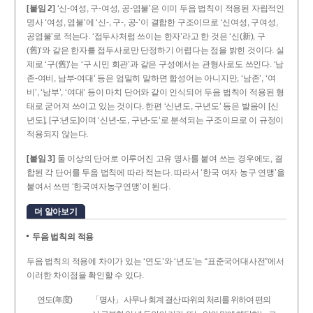
[붙임 2]
‘신-여성, 구-여성, 공-염불’은 이미 두음 법칙이 적용된 자립적인
명사 ‘여성, 염불’에 ‘신-, 구-, 공-’이 결합한 구조이므로 ‘신여성, 구여성,
공염불’로 적는다. ‘접두사처럼 쓰이는 한자’라고 한 것은 ‘신(新), 구
(舊)’와 같은 한자를 접두사로만 단정하기 어렵다는 점을 밝힌 것이다. 실
제로 ‘구(舊)’는 ‘구 시민 회관’과 같은 구성에서는 관형사로도 쓰인다. ‘남
존­-여비, 남부-­여대’ 등은 엄밀히 말하면 합성어는 아니지만, ‘남존’, ‘여
비’, ‘남부’, ‘여대’ 등이 마치 단어와 같이 인식되어 두음 법칙이 적용된 형
태로 굳어져 쓰이고 있는 것이다. 한편 ‘신년도, 구년도’ 등은 발음이 [신
년도], [구ː년도]이며 ‘신년­-도, 구년-­도’로 분석되는 구조이므로 이 규정이
적용되지 않는다.
[붙임 3]
둘 이상의 단어로 이루어진 고유 명사를 붙여 쓰는 경우에도, 결
합된 각 단어를 두음 법칙에 따라 적는다. 따라서 ‘한국 여자 농구 연맹’을
붙여서 쓰면 ‘한국여자농구연맹’이 된다.
더 알아보기
두음 법칙의 적용
두음 법칙의 적용에 차이가 있는 ‘연도’와 ‘년도’는 “표준국어대사전”에서
이러한 차이점을 확인할 수 있다.
연도(年度)
「명사」 사무나 회계 결산 따위의 처리를 위하여 편의