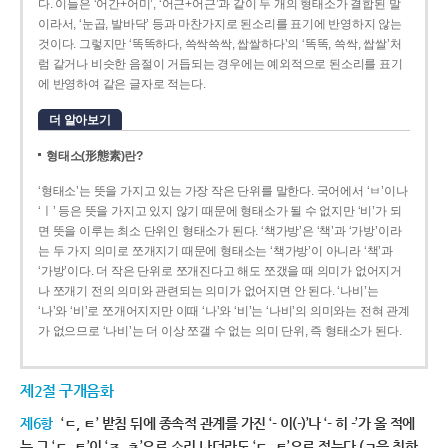
다. 이들은 ‘어간+어미’, ‘어근+어근’과 같이 두 개의 형태소가 결합된 말
이라서, ‘눈곱, 발바닥’ 등과 마찬가지로 된소리를 표기에 반영하지 않는
것이다. 그렇지만 ‘똑똑하다, 쓱싹쓱싹, 쌉쌀하다’의 ‘똑똑, 쓱싹, 쌉쌀’처
럼 같거나 비슷한 음절이 거듭되는 경우에는 예외적으로 된소리를 표기
에 반영하여 같은 글자로 적는다.
더 알아보기
형태소(形態素)란?
‘형태소’는 뜻을 가지고 있는 가장 작은 단위를 말한다. 국어에서 ‘ㅂ’이나
‘ㅣ’ 등은 뜻을 가지고 있지 않기 때문에 형태소가 될 수 없지만 ‘비’가 되
면 뜻을 이루는 최소 단위인 형태소가 된다. ‘책가방’은 ‘책’과 ‘가방’이라
는 두 가지 의미로 쪼개지기 때문에 형태소는 ‘책가방’이 아니라 ‘책’과
‘가방’이다. 더 작은 단위로 쪼개진다고 해도 쪼갰을 때 의미가 없어지거
나 쪼개기 전의 의미와 관련되는 의미가 없어지면 안 된다. ‘나비’는
‘나’와 ‘비’로 쪼개어지지만 이때 ‘나’와 ‘비’는 ‘나비’의 의미와는 전혀 관계
가 없으므로 ‘나비’는 더 이상 쪼갤 수 없는 의미 단위, 즉 형태소가 된다.
제2절 구개음화
제6항
‘ㄷ, ㅌ’ 받침 뒤에 종속적 관계를 가진 ‘- 이(-)’나 ‘- 히 -’가 올 적에
는 그 ‘ㄷ, ㅌ’이 ‘ㅈ, ㅊ’으로 소리 나더라도 ‘ㄷ, ㅌ’으로 적는다.(ㄱ을 취하