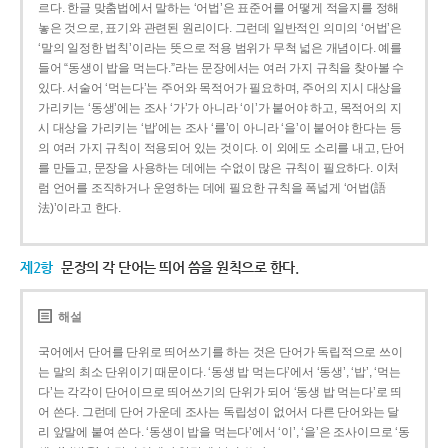
르다. 한글 맞춤법에서 말하는 ‘어법’은 표준어를 어떻게 적을지를 정해
놓은 것으로, 표기와 관련된 원리이다. 그런데 일반적인 의미의 ‘어법’은
‘말의 일정한 법칙’이라는 뜻으로 적용 범위가 무척 넓은 개념이다. 예를
들어 “동생이 밥을 먹는다.”라는 문장에서는 여러 가지 규칙을 찾아볼 수
있다. 서술어 ‘먹는다’는 주어와 목적어가 필요하며, 주어의 지시 대상을
가리키는 ‘동생’에는 조사 ‘가’가 아니라 ‘이’가 붙어야 하고, 목적어의 지
시 대상을 가리키는 ‘밥’에는 조사 ‘를’이 아니라 ‘을’이 붙어야 한다는 등
의 여러 가지 규칙이 적용되어 있는 것이다. 이 외에도 소리를 내고, 단어
를 만들고, 문장을 사용하는 데에는 수없이 많은 규칙이 필요하다. 이처
럼 언어를 조직하거나 운영하는 데에 필요한 규칙을 폭넓게 ‘어법(語
法)’이라고 한다.
제2항
문장의 각 단어는 띄어 씀을 원칙으로 한다.
해설
국어에서 단어를 단위로 띄어쓰기를 하는 것은 단어가 독립적으로 쓰이
는 말의 최소 단위이기 때문이다. ‘동생 밥 먹는다’에서 ‘동생’, ‘밥’, ‘먹는
다’는 각각이 단어이므로 띄어쓰기의 단위가 되어 ‘동생 밥 먹는다’로 띄
어 쓴다. 그런데 단어 가운데 조사는 독립성이 없어서 다른 단어와는 달
리 앞말에 붙여 쓴다. ‘동생이 밥을 먹는다’에서 ‘이’, ‘을’은 조사이므로 ‘동