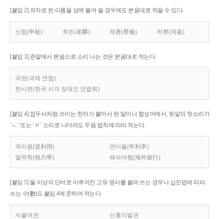
[붙임 2] 외자로 된 이름을 성에 붙여 쓸 경우에도 본음대로 적을 수 있다.
신립(申砬)
최린(崔麟)
채륜(蔡倫)
하륜(河崙)
[붙임 3] 준말에서 본음으로 소리 나는 것은 본음대로 적는다.
국련(국제 연합)
한시련(한국 시각 장애인 연합회)
[붙임 4] 접두사처럼 쓰이는 한자가 붙어서 된 말이나 합성어에서, 뒷말의 첫소리가
‘ㄴ’ 또는 ‘ㄹ’ 소리로 나더라도 두음 법칙에 따라 적는다.
역이용(逆利用)
연이율(年利率)
열역학(熱力學)
해외여행(海外旅行)
[붙임 5] 둘 이상의 단어로 이루어진 고유 명사를 붙여 쓰는 경우나 십진법에 따라
쓰는 수(數)도 붙임 4에 준하여 적는다.
서울여관
신흥이발관