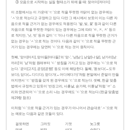
③ 모음으로 시작하는 실질 형태소가 뒤에 올 때: 젖어미[저더미]
이 조항에서는 이 가운데 ‘ㄷ’으로 적을 뚜렷한 까닭이 없는 경우에는
‘ㅅ’으로 적는다고 규정하고 있다. 다만 그 예시에서 보듯이 이는 다른 자
음으로 적을 근거가 없는 경우에도 적용된다. ‘밭, 빚, 꽃’ 등과 같이 다른
자음으로 적을 뚜렷한 까닭이 있는 경우에는 그에 따라 ‘ㅌ, ㅈ, ㅊ’ 등으
로 적지만, ‘낫, 빗’ 등과 같이 ‘ㄷ’이나 다른 자음으로 적을 뚜렷한 근거가
없는 경우는 ‘ㅅ’으로 적는 것이다. 다음과 같이 ‘ㄷ’으로 적을 뚜렷한 근
거가 있는 경우에는 당연히 ‘ㄷ’으로 적는 것이 원칙이다.
첫째, ‘맏이[마지], 맏아들[마다들]’의 ‘맏-’, ‘낟[낟ː], 낟알[나ː달], 낟가리[낟ː
까리]’의 ‘낟’처럼 원래부터 ‘ㄷ’ 받침을 가지고 있는 경우에는 ‘ㄷ’으로 적
는다. ‘곧이[고지], 곧장[곧짱]’ 등도 이에 해당한다. 둘째, ‘돋보다(←도두
보다), 딛다(←디디다), 얻다가(←어디에다가)’처럼 본말에서 준말이 만들
어지면서 ‘ㄷ’ 받침을 갖게 된 경우에도 ‘ㄷ’으로 적는다. 셋째, 한글 맞춤
법에서 규정하고 있듯이 ‘반짇고리, 사흗날, 숟가락, 이튿날’처럼 ‘ㄹ’ 소
리와 연관되어 ‘ㄷ’으로 소리 나는 경우에도 ‘ㄷ’으로 적는다.(한글 맞춤법
제29항 참조)
이처럼 ‘ㄷ’으로 적을 근거가 있는 경우가 아니어서 관습대로 ‘ㅅ’으로 적
는 예로는 다음과 같은 것들이 있다.
걸핏하면
그까짓
기껏
놋그릇
덧셈
빗장
삿대
숫접다