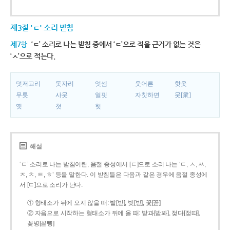
제3절 'ㄷ' 소리 받침
제7항
‘ㄷ’ 소리로 나는 받침 중에서 ‘ㄷ’으로 적을 근거가 없는 것은
‘ㅅ’으로 적는다.
덧저고리
돗자리
엇셈
웃어른
핫옷
무릇
사뭇
얼핏
자칫하면
뭇[衆]
옛
첫
헛
해설
‘ㄷ’ 소리로 나는 받침이란, 음절 종성에서 [ㄷ]으로 소리 나는 ‘ㄷ, ㅅ, ㅆ,
ㅈ, ㅊ, ㅌ, ㅎ’ 등을 말한다. 이 받침들은 다음과 같은 경우에 음절 종성에
서 [ㄷ]으로 소리가 난다.
① 형태소가 뒤에 오지 않을 때: 밭[받], 빚[빋], 꽃[꼳]
② 자음으로 시작하는 형태소가 뒤에 올 때: 밭과[받꽈], 젖다[젇따],
꽃병[꼳뼝]