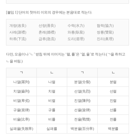
[붙임 1] 단어의 첫머리 이외의 경우에는 본음대로 적는다.
개량(改良)
선량(善良)
수력(水力)
협력(協力)
사례(謝禮)
혼례(婚禮)
와룡(臥龍)
쌍룡(雙龍)
하류(下流)
급류(急流)
도리(道理)
진리(眞理)
다만, 모음이나 ‘ㄴ’ 받침 뒤에 이어지는 ‘렬, 률’은 ‘열, 율’로 적는다.(ㄱ을 취하고
ㄴ을 버림.)
ㄱ
ㄴ
ㄱ
ㄴ
나열(羅列)
나렬
분열(分裂)
분렬
치열(齒列)
치렬
선열(先烈)
선렬
비열(卑劣)
비렬
진열(陳列)
진렬
규율(規律)
규률
선율(旋律)
선률
비율(比率)
비률
전율(戰慄)
전률
실패율(失敗率)
실패률
백분율(百分率)
백분률