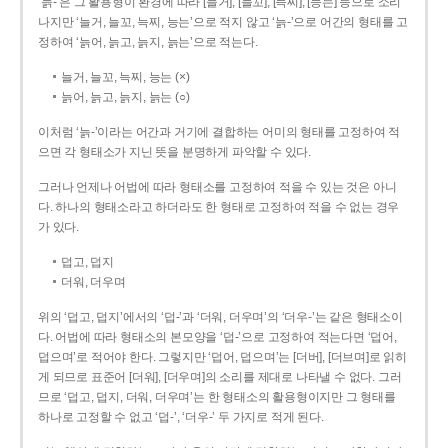
‘늙-’은 그 활용형이 환경에 따라 [늘거], [늘꼬], [늑찌], [능는] 등으로 소리
나지만 ‘늘거, 늘꼬, 늑찌, 능는’으로 적지 않고 ‘늙-’으로 어간의 형태를 고
정하여 ‘늙어, 늙고, 늙지, 늙는’으로 적는다.
늘거, 늘꼬, 늑찌, 능는 (×)
늙어, 늙고, 늙지, 늙는 (○)
이처럼 ‘늙-­’이라는 어간과 거기에 결합하는 어미의 형태를 고정하여 적
으면 각 형태소가 지닌 뜻을 분명하게 파악할 수 있다.
그러나 언제나 어법에 따라 형태소를 고정하여 적을 수 있는 것은 아니
다. 하나의 형태소라고 하더라도 한 형태로 고정하여 적을 수 없는 경우
가 있다.
덥고, 덥지
더워, 더우며
위의 ‘덥고, 덥지’에서의 ‘덥-­’과 ‘더워, 더우며’의 ‘더우-­’는 같은 형태소이
다. 어법에 따라 형태소의 본모양을 ‘덥-­’으로 고정하여 적는다면 ‘덥어,
덥으며’로 적어야 한다. 그렇지만 ‘덥어, 덥으며’는 [더버], [더브며]로 읽히
게 되므로 표준어 [더워], [더우며]의 소리를 제대로 나타낼 수 없다. 그러
므로 ‘덥고, 덥지, 더워, 더우며’는 한 형태소의 활용형이지만 그 형태를
하나로 고정할 수 없고 ‘덥-’, ‘더우-’ 두 가지로 적게 된다.