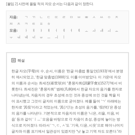
[붙임 2] 사전에 올릴 적의 자모 순서는 다음과 같이 정한다.
자음:
ㄱ
ㄲ
ㄴ
ㄷ
ㄸ
ㄹ
ㅁ
ㅂ
ㅃ
ㅅ
ㅆ
ㅇ
ㅈ
ㅉ
ㅊ
ㅋ
ㅌ
ㅍ
ㅎ
모음:
ㅏ
ㅐ
ㅑ
ㅒ
ㅓ
ㅔ
ㅕ
ㅖ
ㅗ
ㅘ
ㅙ
ㅚ
ㅛ
ㅜ
ㅝ
ㅞ
ㅟ
ㅠ
ㅡ
ㅢ
ㅣ
해설
한글 자모(字母)의 수, 순서, 이름은 ‘한글 마춤법 통일안(1933)’에서 분명
히 제시되었고, ‘한글 맞춤법(1988)’도 이를 이어받았다. 이 가운데 자모
의 이름과 순서는 최세진(崔世珍)의 “훈몽자회(訓蒙字會)(1527)”에서 비
롯한다. 최세진은 “훈몽자회” 범례(凡例)에서 한글 자모의 음가를 한자로
나타냈는데, 자음자의 경우 초성에 쓰인 것과 종성에 쓰인 것을 짝을 지
어 표시했고 그것이 글자의 이름으로 굳어졌다. 예를 들어 ‘ㄱ’ 아래에는
한자로 ‘其役’이라고 적었는데, ‘其(기)’는 초성의 음가를, ‘役(역)’은 종성
의 음가를 나타낸다. 기본적으로 자음자의 이름은 ‘니은, 리을, 미음, 비
읍’ 등과 같이 ‘ㅣㅡ’ 모음을 바탕으로 각 자음이 초성, 종성에 놓이는 방
식으로 지어졌다. 따라서 ‘ㄱ, ㄷ, ㅅ’도 ‘기윽, 디읃, 시읏’으로 해야 나머지
글자와 이름 표기에서 일관성이 있겠지만 “낫 놓고 기역 자도 모른다.”라