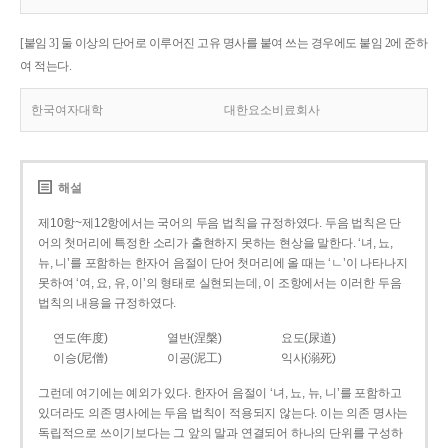
[붙임 3] 둘 이상의 단어로 이루어진 고유 명사를 붙여 쓰는 경우에도 붙임 2에 준하
여 적는다.
한국여자대학
대한요소비료회사
해설
제10항~제12항에서는 국어의 두음 법칙을 규정하였다. 두음 법칙은 단
어의 첫머리에 특정한 소리가 출현하지 못하는 현상을 말한다. ‘녀, 뇨,
뉴, 니’를 포함하는 한자어 음절이 단어 첫머리에 올 때는 ‘ㄴ’이 나타나지
못하여 ‘여, 요, 유, 이’의 형태로 실현되는데, 이 조항에서는 이러한 두음
법칙의 내용을 규정하였다.
연도(年度)
열반(涅槃)
요도(尿道)
이승(尼僧)
이공(泥工)
익사(溺死)
그런데 여기에는 예외가 있다. 한자어 음절이 ‘녀, 뇨, 뉴, 니’를 포함하고
있더라도 의존 명사에는 두음 법칙이 적용되지 않는다. 이는 의존 명사는
독립적으로 쓰이기보다는 그 앞의 말과 연결되어 하나의 단위를 구성하