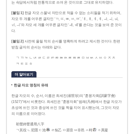
는 속담에서처럼 전통적으로 쓰여 온 것이므로 그대로 유지하였다.
[붙임 1]
한글 자모 스물넉 자만으로 적을 수 없는 소리들을 적기 위하여,
자모 두 개를 어우른 글자인 ‘ㄲ, ㄸ, ㅃ, ㅆ, ㅉ’, ‘ㅐ, ㅒ, ㅔ, ㅖ, ㅘ, ㅚ, ㅝ,
ㅟ, ㅢ’와 자모 세 개를 어우른 글자인 ‘ㅙ, ㅞ’를 쓴다는 것을 보여 준 것이
다.
[붙임 2]
사전에 올릴 적의 순서를 명확하게 하려고 제시한 것이다. 한편
받침 글자의 순서는 아래와 같다.
ㄱ ㄲ ㄳ ㄴ ㄵ ㄶ ㄷ ㄹ ㄺ ㄻ ㄼ ㄽ ㄾ ㄿ ㅀ ㅁ ㅂ ㅄ ㅅ ㅆ ㅇ ㅈ ㅊ
ㅋ ㅌ ㅍ ㅎ
더 알아보기
한글 자모 명칭의 유래
한글 자모의 수, 순서, 이름은 최세진(崔世珍)의 “훈몽자회(訓蒙字會)
(1527)”에서 비롯한다. 최세진은 “훈몽자회” 범례(凡例)에서 한글 자모가
초성에 쓰인 것과 종성에 쓰인 것을 짝을 지어 표시했는데, 그것이 자모
의 이름으로 이어졌다.
初聲終聲通用八字
ㄱ其役 ㄴ尼隱 ㄷ池
ㄹ梨乙 ㅁ眉音 ㅂ非邑 ㅅ時
ㆁ異凝