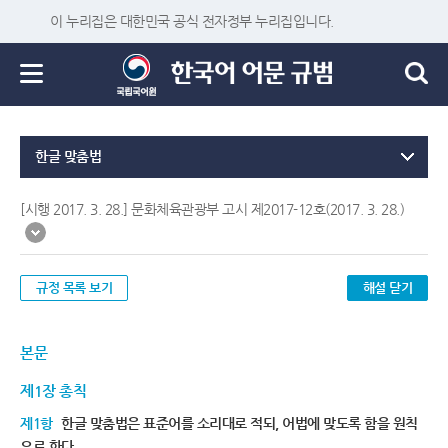
이 누리집은 대한민국 공식 전자정부 누리집입니다.
한글 맞춤법
[시행 2017. 3. 28.] 문화체육관광부 고시 제2017-12호(2017. 3. 28.)
규정 목록 보기
해설 닫기
본문
제1장 총칙
제1항
한글 맞춤법은 표준어를 소리대로 적되, 어법에 맞도록 함을 원칙
으로 한다.