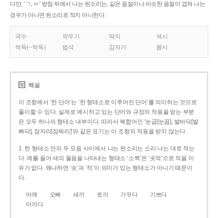
다만, ‘ㄱ, ㅂ’ 받침 뒤에서 나는 된소리는, 같은 음절이나 비슷한 음절이 겹쳐 나는
경우가 아니면 된소리로 적지 아니한다.
국수
깍두기
딱지
색시
싹둑(~싹둑)
법석
갑자기
몹시
해설
이 조항에서 ‘한 단어’는 ‘한 형태소로 이루어진 단어’를 의미하는 것으로
풀이할 수 있다. 실제로 예시하고 있는 단어와 규정의 적용을 받는 부분
은 모두 하나의 형태소 내부이다. 따라서 복합어인 ‘눈곱[눈꼽], 발바닥[발
빠닥], 잠자리[잠짜리]’와 같은 표기는 이 조항의 적용을 받지 않는다.
1. 한 형태소 안의 두 모음 사이에서 나는 된소리는 소리 나는 대로 적는
다. 예를 들어 새의 울음을 나타내는 형태소 ‘소쩍’은 ‘솟적’으로 적을 이
유가 없다. 왜냐하면 ‘솟’과 ‘적’이 의미가 있는 형태소가 아니기 때문이
다.
어깨
오빠
새끼
토끼
가꾸다
기쁘다
아끼다