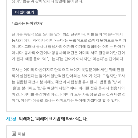
생이’, ‘밥을’과 같이 언제나 앞말에 붙여 쓴다.
더 알아보기
조사는 단어인가?
단어는 독립적으로 쓰이는 말의 최소 단위이다. 예를 들어 ‘먹는다’에서
동사의 어간 ‘먹-­’이나 어미 ‘­-는다’는 독립적으로 쓰이지 못하므로 단어가
아니다. 그래서 동사나 형용사의 어간과 여기에 결합하는 어미는 단어가
아니다. 동사의 어간이나 형용사의 어간은 어미와 서로 결합해야만 단어
가 된다. 예를 들어 ‘먹-’, ‘-는다’는 단어가 아니지만 ‘먹는다’는 단어이다.
조사는 어미와 마찬가지로 단독으로 쓰이지 못할뿐더러 체언 뒤에 연결
되어 실현된다는 점에서 일반적인 단어와는 차이가 있다. 그렇지만 조사
는 결합한 체언과 분리해도 체언이 자립성을 유지한다. ‘밥을’을 ‘밥’과
‘을’로 분리해도 ‘밥’은 여전히 자립적이다. 이러한 점은 동사나 형용사의
어간과 어미를 분리하면 어간과 어미가 모두 자립성을 잃는 것과 다른 점
이다. 이러한 이유로 조사는 어미보다는 단어에 가깝다고 할 수 있다.
제3항
외래어는 ‘외래어 표기법’에 따라 적는다.
해설