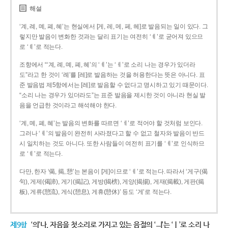
해설
‘계, 례, 몌, 폐, 혜’는 현실에서 [게, 레, 메, 페, 헤]로 발음되는 일이 있다. 그
렇지만 발음이 변화한 것과는 달리 표기는 여전히 ‘ㅖ’로 굳어져 있으므
로 ‘ㅖ’로 적는다.
조항에서 “‘계, 례, 몌, 폐, 혜’의 ‘ㅖ’는 ‘ㅔ’로 소리 나는 경우가 있더라
도”라고 한 것이 ‘례’를 [레]로 발음하는 것을 허용한다는 뜻은 아니다. 표
준 발음법 제5항에서는 [레]로 발음할 수 없다고 명시하고 있기 때문이다.
“소리 나는 경우가 있더라도”는 표준 발음을 제시한 것이 아니라 현실 발
음을 언급한 것이라고 해석해야 한다.
‘계, 몌, 폐, 혜’는 발음의 변화를 따르면 ‘ㅔ’로 적어야 할 것처럼 보인다.
그러나 ‘ㅖ’의 발음이 완전히 사라졌다고 할 수 없고 철자와 발음이 반드
시 일치하는 것도 아니다. 또한 사람들이 여전히 표기를 ‘ㅖ’로 인식하므
로 ‘ㅖ’로 적는다.
다만, 한자 ‘偈, 揭, 憩’는 본음이 [게]이므로 ‘ㅔ’로 적는다. 따라서 ‘게구(偈
句), 게제(偈諦), 게기(揭記), 게방(揭榜), 게양(揭揚), 게재(揭載), 게판(揭
板), 게류(憩流), 게식(憩息), 게휴(憩休)’ 등도 ‘게’로 적는다.
제9항
‘의’나, 자음을 첫소리로 가지고 있는 음절의 ‘ㅢ’는 ‘ㅣ’로 소리 나