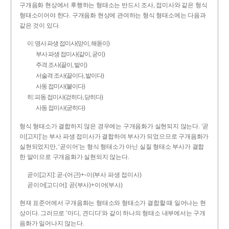
구개음화 현상에서 후행하는 형태소는 반드시 조사, 접미사와 같은 형식
형태소이어야 한다. 구개음화 현상에 관여하는 형식 형태소에는 다음과
같은 것이 있다.
이: 명사 파생 접미사(맏이, 해돋이)
부사 파생 접미사(같이, 굳이)
주격 조사(끝이, 밭이)
서술격 조사(끝이다, 밭이다)
사동 접미사(붙이다)
히: 피동 접미사(걷히다, 닫히다)
사동 접미사(굳히다)
형식 형태소가 결합하지 않은 경우에는 구개음화가 실현되지 않는다. ‘곧
이[고지]’는 부사 파생 접미사가 결합하여 부사가 되었으므로 구개음화가
실현되었지만, ‘곧이어’는 형식 형태소가 아닌 실질 형태소 부사가 결합
한 말이므로 구개음화가 실현되지 않는다.
곧이[고지]: 곧-­(어근)+­-이(부사 파생 접미사)
곧이어[고디어]: 곧(부사)+이어(부사)
현재 표준어에서 구개음화는 형태소와 형태소가 결합할 때 일어나는 현
상이다. 그러므로 ‘마디, 견디다’와 같이 하나의 형태소 내부에서는 구개
음화가 일어나지 않는다.