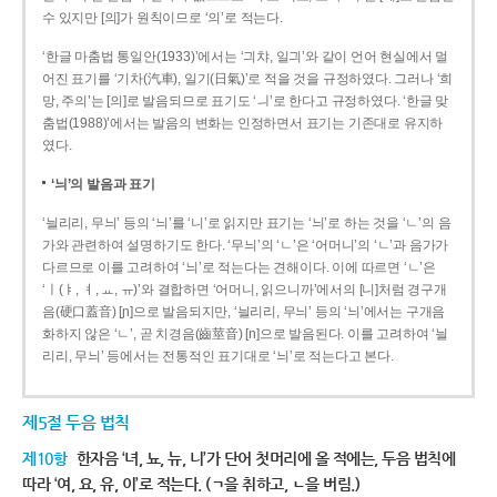
수 있지만 [의]가 원칙이므로 ‘의’로 적는다.
‘한글 마춤법 통일안(1933)’에서는 ‘긔챠, 일긔’와 같이 언어 현실에서 멀
어진 표기를 ‘기차(汽車), 일기(日氣)’로 적을 것을 규정하였다. 그러나 ‘희
망, 주의’는 [의]로 발음되므로 표기도 ‘ㅢ’로 한다고 규정하였다. ‘한글 맞
춤법(1988)’에서는 발음의 변화는 인정하면서 표기는 기존대로 유지하
였다.
‘늬’의 발음과 표기
‘늴리리, 무늬’ 등의 ‘늬’를 ‘니’로 읽지만 표기는 ‘늬’로 하는 것을 ‘ㄴ’의 음
가와 관련하여 설명하기도 한다. ‘무늬’의 ‘ㄴ’은 ‘어머니’의 ‘ㄴ’과 음가가
다르므로 이를 고려하여 ‘늬’로 적는다는 견해이다. 이에 따르면 ‘ㄴ’은
‘ㅣ(ㅑ, ㅕ, ㅛ, ㅠ)’와 결합하면 ‘어머니, 읽으니까’에서의 [니]처럼 경구개
음(硬口蓋音) [ɲ]으로 발음되지만, ‘늴리리, 무늬’ 등의 ‘늬’에서는 구개음
화하지 않은 ‘ㄴ’, 곧 치경음(齒莖音) [n]으로 발음된다. 이를 고려하여 ‘늴
리리, 무늬’ 등에서는 전통적인 표기대로 ‘늬’로 적는다고 본다.
제5절 두음 법칙
제10항
한자음 ‘녀, 뇨, 뉴, 니’가 단어 첫머리에 올 적에는, 두음 법칙에
따라 ‘여, 요, 유, 이’로 적는다. (ㄱ을 취하고, ㄴ을 버림.)