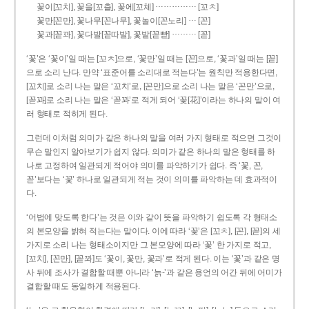
……………
꽃이[꼬치], 꽃을[꼬츨], 꽃에[꼬체]
[꼬ㅊ]
…
꽃만[꼰만], 꽃나무[꼰나무], 꽃놀이[꼰노리]
[꼰]
………
꽃과[꼳꽈], 꽃다발[꼳따발], 꽃밭[꼳빧]
[꼳]
‘꽃’은 ‘꽃이’일 때는 [꼬ㅊ]으로, ‘꽃만’일 때는 [꼰]으로, ‘꽃과’일 때는 [꼳]
으로 소리 난다. 만약 ‘표준어를 소리대로 적는다’는 원칙만 적용한다면,
[꼬치]로 소리 나는 말은 ‘꼬치’로, [꼰만]으로 소리 나는 말은 ‘꼰만’으로,
[꼳꽈]로 소리 나는 말은 ‘꼳꽈’로 적게 되어 ‘꽃[花]’이라는 하나의 말이 여
러 형태로 적히게 된다.
그런데 이처럼 의미가 같은 하나의 말을 여러 가지 형태로 적으면 그것이
무슨 말인지 알아보기가 쉽지 않다. 의미가 같은 하나의 말은 형태를 하
나로 고정하여 일관되게 적어야 의미를 파악하기가 쉽다. 즉 ‘꽃, 꼰,
꼳’보다는 ‘꽃’ 하나로 일관되게 적는 것이 의미를 파악하는 데 효과적이
다.
‘어법에 맞도록 한다’는 것은 이와 같이 뜻을 파악하기 쉽도록 각 형태소
의 본모양을 밝혀 적는다는 말이다. 이에 따라 ‘꽃’은 [꼬ㅊ], [꼰], [꼳]의 세
가지로 소리 나는 형태소이지만 그 본모양에 따라 ‘꽃’ 한 가지로 적고,
[꼬치], [꼰만], [꼳꽈]도 ‘꽃이, 꽃만, 꽃과’로 적게 된다. 이는 ‘꽃’과 같은 명
사 뒤에 조사가 결합할 때뿐 아니라 ‘늙-’과 같은 용언의 어간 뒤에 어미가
결합할 때도 동일하게 적용된다.