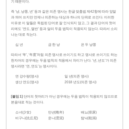
기 때문이다.
즉 ‘냥, 냥쭝, 년’ 등과 같은 의존 명사는 한글 맞춤법 제42항에 따라 앞말
과 띄어 쓰지만 언제나 의존하는 대상과 하나의 단위로 쓰인다. 이러한
이유로 이 말들은 독립된 단어로 잘 인식되지 않고, 그 결과 단어의 첫머
리에도 ‘연도, 열반’ 등과 달리 두음 법칙이 적용되지 않는다. 따라서 소리
나는 대로 적는다.
십 년
금 한 냥
은 두 냥쭝
따라서 ‘年’, ‘年度’처럼 의존 명사로 쓰이기도 하고 명사로 쓰이기도 하는
한자어의 경우에는 두음 법칙의 적용에서 차이가 난다. ‘년, 년도’가 의존
명사라면 ‘연, 연도’는 명사이다.
연 강수량(명사)
일 년(의존 명사)
생산 연도(명사)
2018 년도(의존 명사)
[붙임 1]
단어의 첫머리가 아닌 경우에는 두음 법칙이 적용되지 않으므로
본음대로 적는 것이다.
소녀(少女)
만년(晩年)
배뇨(排尿)
비구니(比丘尼)
운니(雲泥)
탐닉(耽溺)