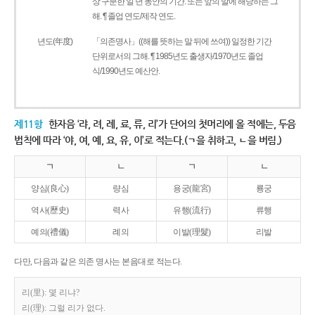
상 구분한 일 년 동안의 기간. 또는 앞의 말에 해당하는 그
해. ¶ 졸업 연도/제작 연도.
년도(年度)
「의존명사」((해를 뜻하는 말 뒤에 쓰여)) 일정한 기간
단위로서의 그해. ¶ 1985년도 출생자/1970년도 졸업
식/1990년도 예산안.
제11항
한자음 ‘랴, 려, 례, 료, 류, 리’가 단어의 첫머리에 올 적에는, 두음
법칙에 따라 ‘야, 여, 예, 요, 유, 이’로 적는다.(ㄱ을 취하고, ㄴ을 버림.)
ㄱ
ㄴ
ㄱ
ㄴ
양심(良心)
량심
용궁(龍宮)
룡궁
역사(歷史)
력사
유행(流行)
류행
예의(禮儀)
례의
이발(理髮)
리발
다만, 다음과 같은 의존 명사는 본음대로 적는다.
리(里): 몇 리냐?
리(理): 그럴 리가 없다.