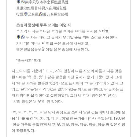
兩字只取本字之釋俚語爲聲
其尼池梨眉非時異八音用於初聲
役隱
乙音邑
凝八音用於終聲
초성과 종성에 두루 쓰이는 여덟 자
ㄱ기역 ㄴ니은 ㄷ디귿 ㄹ리을 ㅁ미음 ㅂ비읍 ㅅ시옷 ㆁ
두 자는 다만 그 글자의 우리말 뜻을 취해 소리로 사용한다.
기니디리미비시
여덟 음은 초성에 사용되고,
역은귿을음읍옷
여덟 음은 종성에 사용된다.
“훈몽자회” 범례
자모의 이름 가운데 ‘ㄱ, ㄷ, ㅅ’의 명칭이 다른 자모의 이름과 다른 것은
한자에는 ‘윽, 읃, 읏’과 같은 발음을 가진 글자가 없기 때문이었다. 그래
서 ‘윽’은 가까운 발음인 ‘役(역)’으로 표시하여 ‘ㄱ’은 ‘기역’이 되었다. 그
리고 ‘읃’과 ‘읏’은 각각 ‘末(귿 말)’과 ‘衣(옷 의)’로 표기하고, 두 글자는 글
자의 의미만을 취한다고 설명하였다. 그래서 ‘ㄷ’의 명칭은 ‘디귿’이,
‘ㅅ’의 명칭은 ‘시옷’이 된 것이다.
‘ㅈ, ㅊ, ㅋ, ㅌ, ㅍ, ㅎ’은 당시 종성으로 쓰이지 않던 것들이어서 초성에 모
음 ‘ㅣ’를 붙인 ‘지, 치, 키, 티, 피, 히’로만 음가를 나타내 주었는데, 1933년
‘한글 마춤법 통일안’에서 ‘지읒, 치읓, 키읔, 티읕, 피읖, 히읗’과 같은 이름
이 확정되었다.