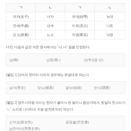
ㄱ
ㄴ
ㄱ
ㄴ
여자(女子)
녀자
유대(紐帶)
뉴대
연세(年歲)
년세
이토(泥土)
니토
요소(尿素)
뇨소
익명(匿名)
닉명
다만, 다음과 같은 의존 명사에서는 ‘냐, 녀’ 음을 인정한다.
냥(兩)
냥쭝(兩-)
년(年)(몇 년)
[붙임 1] 단어의 첫머리 이외의 경우에는 본음대로 적는다.
남녀(男女)
당뇨(糖尿)
결뉴(結紐)
은닉(隱匿)
[붙임 2] 접두사처럼 쓰이는 한자가 붙어서 된 말이나 합성어에서, 뒷말의 첫소리가
‘ㄴ’ 소리로 나더라도 두음 법칙에 따라 적는다.
신여성(新女性)
공염불(空念佛)
남존여비(男尊女卑)