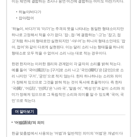
이는 체언에 결합하는 조사나 용언 어간에 결합하는 어미도 마찬가지다.
하늘이/바다가
잡아/접어
‘하늘이, 바다가’의 ‘이/가’는 주격의 뜻을 나타내는 동일한 형태소이지만
하나로 고정해서 적을 수가 없다. ‘잡-, 접-’에 결합하는 ‘-고’는 ‘잡고, 접
고’처럼 하나의 형태로만 실현되지만 ‘-아/-어’는 하나의 형태소인데도 ‘잡
아, 접어’와 같이 다르게 실현된다. 이는 달리 소리 나는 형태들을 하나의
형태소로 모두 적을 수 없어서 소리 나는 대로 적는 경우이다.
한편 한자어는 이러한 원리와 관계없이 각 글자의 소리를 밝혀 적는다.
예를 들어 ‘국어(國語)’는 [구거]로 소리 나고 ‘국민(國民)’은 [궁민]으로 소
리 나지만 ‘구거’, ‘궁민’으로 적지 않는다. 한자 하나하나는 소리와 의미
가 정해져 있으므로 그것을 밝혀 적는 것이 독서에 효율적이다. 즉 한자
‘국(國)’, ‘어(語)’, ‘민(民)’은 ‘나라 국’, ‘말씀 어’, ‘백성 민’과 같이 소리와 의
미가 정해져 있으므로 그 독립적인 소리와 의미를 알 수 있도록 ‘국어, 국
민’으로 적는다.
더 알아보기
‘어법(語法)’의 의미
한글 맞춤법에서 사용되는 ‘어법’과 일반적인 의미의 ‘어법’은 개념이 다