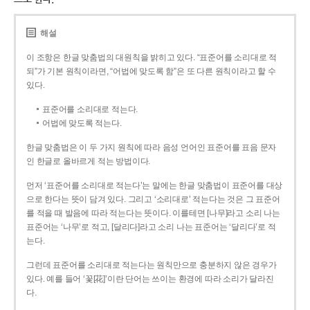
해설
이 조항은 한글 맞춤법의 대원칙을 밝히고 있다. “표준어를 소리대로 적
되”가 기본 원칙이라면, “어법에 맞도록 함”은 또 다른 원칙이라고 할 수
있다.
표준어를 소리대로 적는다.
어법에 맞도록 적는다.
한글 맞춤법은 이 두 가지 원칙에 따라 음성 언어인 표준어를 표음 문자
인 한글로 올바르게 적는 방법이다.
먼저 ‘표준어를 소리대로 적는다’는 말에는 한글 맞춤법이 표준어를 대상
으로 한다는 뜻이 담겨 있다. 그리고 ‘소리대로’ 적는다는 것은 그 표준어
를 적을 때 발음에 따라 적는다는 뜻이다. 이를테면 [나무]라고 소리 나는
표준어는 ‘나무’로 적고, [달리다]라고 소리 나는 표준어는 ‘달리다’로 적
는다.
그런데 표준어를 소리대로 적는다는 원칙만으로 충분하지 않은 경우가
있다. 예를 들어 ‘꽃[花]’이란 단어는 쓰이는 환경에 따라 소리가 달라진
다.