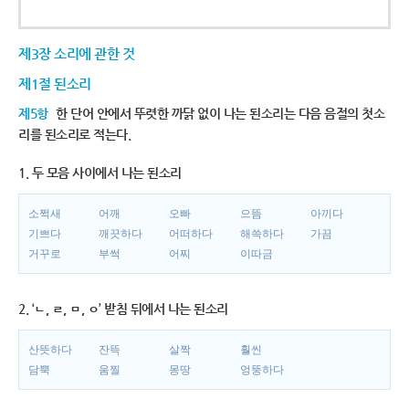
제3장 소리에 관한 것
제1절 된소리
제5항
한 단어 안에서 뚜렷한 까닭 없이 나는 된소리는 다음 음절의 첫소
리를 된소리로 적는다.
1. 두 모음 사이에서 나는 된소리
소쩍새
어깨
오빠
으뜸
아끼다
기쁘다
깨끗하다
어떠하다
해쓱하다
가끔
거꾸로
부썩
어찌
이따금
2. ‘ㄴ, ㄹ, ㅁ, ㅇ’ 받침 뒤에서 나는 된소리
산뜻하다
잔뜩
살짝
훨씬
담뿍
움찔
몽땅
엉뚱하다