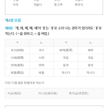
자칫
짓밟다
풋고추
햇곡식
제4절 모음
제8항
‘계, 례, 몌, 폐, 혜’의 ‘ㅖ’는 ‘ㅔ’로 소리 나는 경우가 있더라도 ‘ㅖ’로
적는다. (ㄱ을 취하고, ㄴ을 버림.)
ㄱ
ㄴ
ㄱ
ㄴ
계수(桂樹)
게수
혜택(惠澤)
헤택
사례(謝禮)
사레
계집
게집
연몌(連袂)
연메
핑계
핑게
폐품(廢品)
페품
계시다
게시다
다만, 다음 말은 본음대로 적는다.
게송(偈頌)
게시판(揭示板)
휴게실(休憩室)