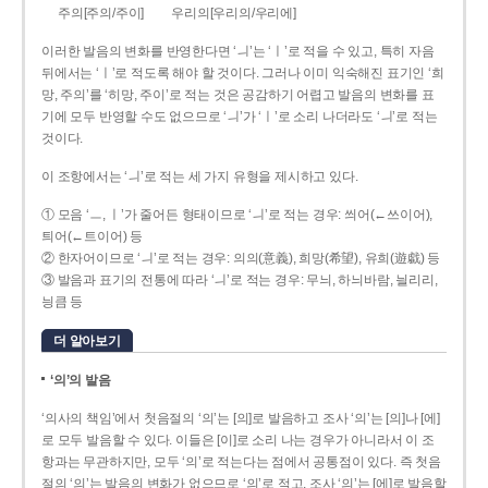
주의[주의/주이]
우리의[우리의/우리에]
이러한 발음의 변화를 반영한다면 ‘ㅢ’는 ‘ㅣ’로 적을 수 있고, 특히 자음
뒤에서는 ‘ㅣ’로 적도록 해야 할 것이다. 그러나 이미 익숙해진 표기인 ‘희
망, 주의’를 ‘히망, 주이’로 적는 것은 공감하기 어렵고 발음의 변화를 표
기에 모두 반영할 수도 없으므로 ‘ㅢ’가 ‘ㅣ’로 소리 나더라도 ‘ㅢ’로 적는
것이다.
이 조항에서는 ‘ㅢ’로 적는 세 가지 유형을 제시하고 있다.
① 모음 ‘ㅡ, ㅣ’가 줄어든 형태이므로 ‘ㅢ’로 적는 경우: 씌어(←쓰이어),
틔어(←트이어) 등
② 한자어이므로 ‘ㅢ’로 적는 경우: 의의(意義), 희망(希望), 유희(遊戱) 등
③ 발음과 표기의 전통에 따라 ‘ㅢ’로 적는 경우: 무늬, 하늬바람, 늴리리,
닁큼 등
더 알아보기
‘의’의 발음
‘의사의 책임’에서 첫음절의 ‘의’는 [의]로 발음하고 조사 ‘의’는 [의]나 [에]
로 모두 발음할 수 있다. 이들은 [이]로 소리 나는 경우가 아니라서 이 조
항과는 무관하지만, 모두 ‘의’로 적는다는 점에서 공통점이 있다. 즉 첫음
절의 ‘의’는 발음의 변화가 없으므로 ‘의’로 적고, 조사 ‘의’는 [에]로 발음할