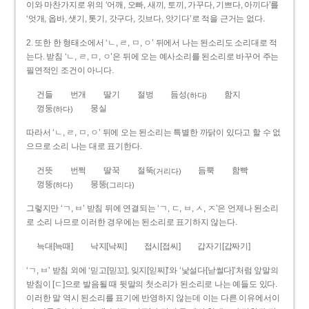
이와 마찬가지로 위의 ‘어깨, 오빠, 새끼, 토끼, 가꾸다, 기쁘다, 아끼다’를
‘엇개, 옵바, 샛기, 톳기, 갓구다, 깃브다, 앗기다’로 적을 근거는 없다.
2. 또한 한 형태소에서 ‘ㄴ, ㄹ, ㅁ, ㅇ’ 뒤에서 나는 된소리도 소리대로 적
는다. 받침 ‘ㄴ, ㄹ, ㅁ, ㅇ’은 뒤에 오는 예사소리를 된소리로 바꾸어 주는
필연적인 조건이 아니다.
건들
번개
딸기
절벙
듬성
함지
(하다)
껑둥
뭉실
(하다)
따라서 ‘ㄴ, ㄹ, ㅁ, ㅇ’ 뒤에 오는 된소리는 특별한 까닭이 있다고 할 수 없
으므로 소리 나는 대로 표기한다.
건뜻
번쩍
딸꾹
절뚝
듬뿍
함빡
(거리다)
껑뚱
뭉뚱
(하다)
(그리다)
그렇지만 ‘ㄱ, ㅂ’ 받침 뒤에 연결되는 ‘ㄱ, ㄷ, ㅂ, ㅅ, ㅈ’은 언제나 된소리
로 소리 나므로 이러한 경우에는 된소리로 표기하지 않는다.
늑대[늑때]
낙지[낙찌]
접시[접씨]
갑자기[갑짜기]
‘ㄱ, ㅂ’ 받침 외에 ‘믿고[믿꼬], 잊지[읻찌]’와 ‘낯설다[낟썰다]’처럼 앞말의
받침이 [ㄷ]으로 발음될 때 뒷말의 첫소리가 된소리로 나는 예들도 있다.
이러한 말 역시 된소리를 표기에 반영하지 않는데 이는 다른 이유에서이