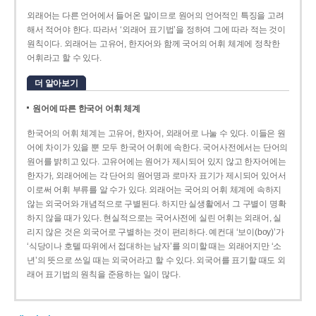
외래어는 다른 언어에서 들어온 말이므로 원어의 언어적인 특징을 고려
해서 적어야 한다. 따라서 ‘외래어 표기법’을 정하여 그에 따라 적는 것이
원칙이다. 외래어는 고유어, 한자어와 함께 국어의 어휘 체계에 정착한
어휘라고 할 수 있다.
더 알아보기
원어에 따른 한국어 어휘 체계
한국어의 어휘 체계는 고유어, 한자어, 외래어로 나눌 수 있다. 이들은 원
어에 차이가 있을 뿐 모두 한국어 어휘에 속한다. 국어사전에서는 단어의
원어를 밝히고 있다. 고유어에는 원어가 제시되어 있지 않고 한자어에는
한자가, 외래어에는 각 단어의 원어명과 로마자 표기가 제시되어 있어서
이로써 어휘 부류를 알 수가 있다. 외래어는 국어의 어휘 체계에 속하지
않는 외국어와 개념적으로 구별된다. 하지만 실생활에서 그 구별이 명확
하지 않을 때가 있다. 현실적으로는 국어사전에 실린 어휘는 외래어, 실
리지 않은 것은 외국어로 구별하는 것이 편리하다. 예컨대 ‘보이(boy)’가
‘식당이나 호텔 따위에서 접대하는 남자’를 의미할 때는 외래어지만 ‘소
년’의 뜻으로 쓰일 때는 외국어라고 할 수 있다. 외국어를 표기할 때도 외
래어 표기법의 원칙을 준용하는 일이 많다.