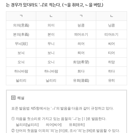
는 경우가 있더라도 ‘ㅢ’로 적는다. (ㄱ을 취하고, ㄴ을 버림.)
ㄱ
ㄴ
ㄱ
ㄴ
의의(意義)
의이
닁큼
닝큼
본의(本義)
본이
띄어쓰기
띠어쓰기
무늬[紋]
무니
씌어
씨어
보늬
보니
틔어
티어
오늬
오니
희망(希望)
히망
하늬바람
하니바람
희다
히다
늴리리
닐리리
유희(遊戱)
유히
해설
표준 발음법 제5항에서는 ‘ㅢ’의 발음을 다음과 같이 규정하고 있다.
① 자음을 첫소리로 가지고 있는 음절의 ‘ㅢ’는 [ㅣ]로 발음한다.
늴리리[닐리리]
씌어[씨어]
유희[유히]
② 단어의 첫음절 이외의 ‘의’는 [이]로, 조사 ‘의’는 [에]로 발음할 수 있다.