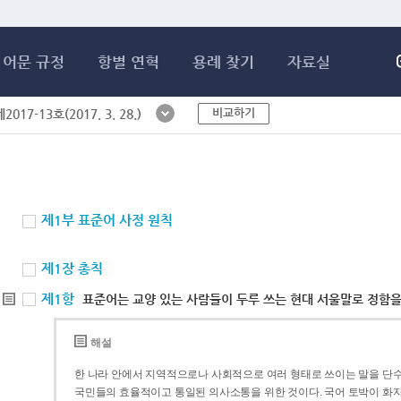
메인콘텐츠 바로가기
어문 규정
항별 연혁
용례 찾기
자료실
비교하기
017-13호(2017. 3. 28.)
제1부 표준어 사정 원칙
제1장 총칙
제1항
표준어는 교양 있는 사람들이 두루 쓰는 현대 서울말로 정함을
해설
한 나라 안에서 지역적으로나 사회적으로 여러 형태로 쓰이는 말을 단수
국민들의 효율적이고 통일된 의사소통을 위한 것이다. 국어 토박이 화자