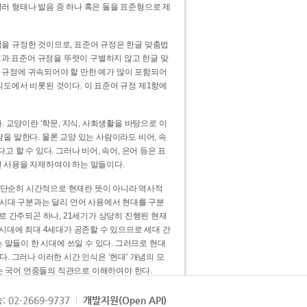
러 형태나 발음 중 하나 혹은 둘을 표준형으로 제
을 규정한 것이므로, 표준어 규정은 한글 맞춤법
법과 표준어 규정을 뚜렷이 구별하지 않고 한글 맞
 규정에 귀속되어야 할 만한 예가 많이 포함되어
의도에서 비롯된 것이다. 이 표준어 규정 제1항에
. 교양이란 ‘학문, 지식, 사회생활을 바탕으로 이
을 말한다. 물론 교양 있는 사람이라도 비어, 속
 할 수 있다. 그러나 비어, 속어, 은어 등은 표
 사용을 자제하여야 하는 말들이다.
’는 단순히 시간적으로 현재란 뜻이 아니라 역사적
 시대 구분과는 달리 언어 사용에서 현대를 구분
로 간주되곤 하나, 21세기가 상당히 진행된 현재
 시대에 최대 4세대가 공존할 수 있으므로 세대 간
는 말들이 한 시대에 쓰일 수 있다. 그러므로 현대
. 그러나 이러한 시간 인식은 ‘현대’ 개념의 모
’는 국어 언중들의 직관으로 이해하여야 한다.
용어적 성격을 가장 크게 드러내 주는 기준이다.
: 02-2669-9737
개발지원(Open API)