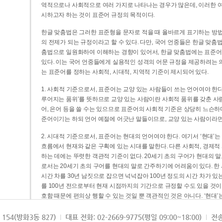
역적으로나 사회적으로 여러 가지로 나타나는 경우가 많은데, 이러한 여
시하고자 하는 것이 표준어 규정의 목적이다.
한글 맞춤법은 그러한 표준형을 문자로 적을 때 올바르게 표기하는 방법
의 전제가 되는 규정이라고 할 수 있다. 다만, 국어 언중들은 한글 맞춤
춤법으로 일원화하여 이해하는 경향이 있어서, 한글 맞춤법에는 표준어
있다. 이는 국어 언중들에게 실용적인 성격의 어문 규정을 제공하려는 
는 표준어를 정하는 사회적, 시대적, 지역적 기준이 제시되어 있다.
1. 사회적 기준으로서, 표준어는 교양 있는 사람들이 쓰는 언어여야 한다
루어지는 품위’를 뜻하므로 교양 있는 사람이란 사회적 품위를 갖춘 사람
어, 은어 등을 쓸 수는 있으므로 표준어의 사회적 기준은 상당히 느슨하다고
준어이기는 하되 언어 예절에 어긋난 말들이므로, 교양 있는 사람이라면
2. 시대적 기준으로서, 표준어는 현대의 언어여야 한다. 여기서 ‘현대
흐름에서 현재와 같은 구획에 있는 시대를 말한다. 다른 사회적, 경제적
하는 데에는 뚜렷한 객관적 기준이 없다. 20세기 초의 구어가 현대의 말
로서는 20세기 초의 구어를 현대의 말로 간주하기에 어려움이 있다. 한
시간 차를 30년 남짓으로 잡으면 넉넉잡아 100년 정도의 시간 차가 있
를 100년 전으로부터 현재 시점까지의 기간으로 규정할 수도 있을 것이다
호함 때문에 편의상 행할 수 있는 것일 뿐 객관적인 것은 아니다. ‘현대
3. 지역적 기준으로서, 표준어는 서울말이어야 한다. 이는 표준어의 공
154(방화3동 827)
대표 전화: 02-2669-9775(평일 09:00~18:00)
전송