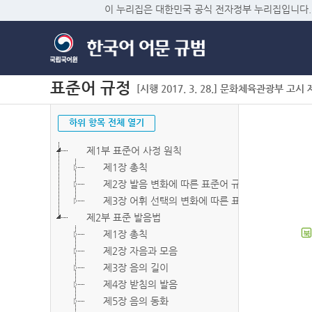
이 누리집은 대한민국 공식 전자정부 누리집입니다.
표준어 규정
[시행 2017. 3. 28.] 문화체육관광부 고시 제2
하위 항목 전체 열기
제1부 표준어 사정 원칙
제1장 총칙
제2장 발음 변화에 따른 표준어 규정
제3장 어휘 선택의 변화에 따른 표준어 규정
제2부 표준 발음법
제1장 총칙
북
제2장 자음과 모음
제3장 음의 길이
제4장 받침의 발음
제5장 음의 동화