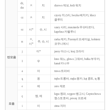
dż,
ㅈ
치
drzewo 제보, łodż 워치
drz
czysty 치스티, beczka 베치카, klucz
cz
ㅊ
치
클루치
szary 샤리, musztarda 무슈타르다,
sz
시*
슈, 시
kapelusz 카펠루시
ㅈ,
rzeka 제카, Przemyśl 프셰미실, kołnierz
rz
주, 슈, 시
시*
코우니에시
j
이*
jasny 야스니, kraj 크라이
반모음
łono 워노, głowa 그워바, bułka 부우카,
ł
우
kanał 카나우
a
아
trawa 트라바
ą̨
옹
trąba 트롱바, mąka 몽카, kąt 콩트, tą 통
e
에
zero 제로
kępa 켕파, węgorz 벵고시, Częstochowa
ę
엥, 에
쳉스토호바, proszę 프로셰
모음
i
이
zima 지마