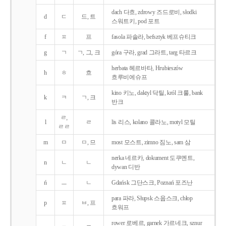
dach 다흐, zdrowy 즈드로비, słodki
d
ㄷ
드, 트
스워트키, pod 포트
f
ㅍ
프
fasola 파솔라, befsztyk 베프슈티크
g
ㄱ
ㄱ, 그, 크
góra 구라, grad 그라트, targ 타르크
herbata 헤르바타, Hrubieszów
h
ㅎ
흐
흐루비에슈프
kino 키노, daktyl 닥틸, król 크룰, bank
k
ㅋ
ㄱ, 크
반크
ㄹ,
l
ㄹ
lis 리스, kolano 콜라노, motyl 모틸
ㄹㄹ
m
ㅁ
ㅁ, 므
most 모스트, zimno 짐노, sam 삼
nerka 네르카, dokument 도쿠멘트,
n
ㄴ
ㄴ
dywan 디반
ń
ㅡ
ㄴ
Gdańsk 그단스크, Poznań 포즈난
para 파라, Słupsk 스웁스크, chłop
p
ㅍ
ㅂ, 프
흐워프
rower 로베르, garnek 가르네크, sznur