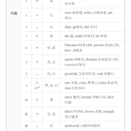
r
ㄹ
르
슈누르
serce 세르체, srebro 스레브로, pas
자음
s
ㅅ
스
파스
ś
ㅡ
시
ślepy 실레피, dziś 지시
t
ㅌ
트
tam 탐, matka 마트카, but 부트
Warszawa 바르샤바, piwnica 피브니차,
w
ㅂ
브, 프
krew 크레프
zamek 자메크, zbrodnia 즈브로드니아,
z
ㅈ
즈, 스
wywóz 비부스
ź
ㅡ
지, 시
gwoździk 그보지지크, więź 비엥시
ㅈ,
żyto 지토, różny 루주니, łyżka 위슈카,
ż
주, 슈, 시
시*
straż 스트라시
chory 호리, kuchnia 쿠흐니아, dach
ch
ㅎ
흐
다흐
dziura 지우라, dzwon 즈본, mosiądz
dz
ㅈ
즈, 츠
모시옹츠
dź
ㅡ
치
niedźwiedź 니에치비에치