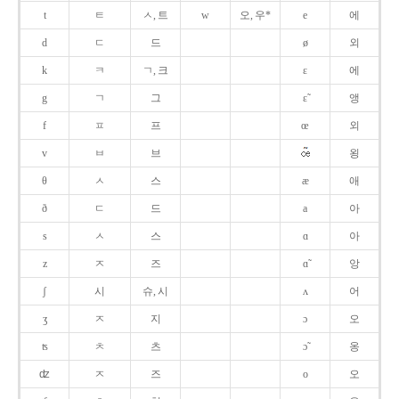
t
ㅌ
ㅅ, 트
w
오, 우*
e
에
d
ㄷ
드
ø
외
k
ㅋ
ㄱ, 크
ɛ
에
g
ㄱ
그
ɛ̃
앵
f
ㅍ
프
œ
외
v
ㅂ
브
욍
θ
ㅅ
스
æ
애
ð
ㄷ
드
a
아
s
ㅅ
스
ɑ
아
z
ㅈ
즈
ɑ̃
앙
ʃ
시
슈, 시
ʌ
어
ʒ
ㅈ
지
ɔ
오
ʦ
ㅊ
츠
ɔ̃
옹
ʣ
ㅈ
즈
o
오