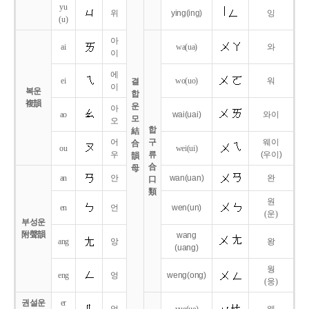
yu
위
ying
(ing)
잉
(u)
아
ai
wa
(ua)
와
이
에
ei
wo
(uo)
워
결
이
복운
합
複韻
운
아
ao
wai
(uai)
와이
모
오
합
結
어
구
웨이
合
ou
wei
(ui)
우
류
(우이)
韻
合
母
an
안
wan
(uan)
완
口
類
원
en
언
wen
(un)
(운)
부성운
附聲韻
wang
ang
앙
왕
(uang)
웡
eng
엉
weng
(ong)
(웅)
권설운
er