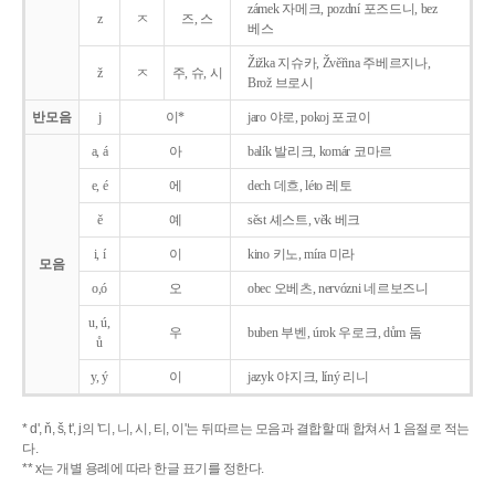
zámek 자메크, pozdní 포즈드니, bez
z
ㅈ
즈, 스
베스
Žižka 지슈카, Žvěřina 주베르지나,
ž
ㅈ
주, 슈, 시
Brož 브로시
반모음
j
이*
jaro 야로, pokoj 포코이
a, á
아
balík 발리크, komár 코마르
e, é
에
dech 데흐, léto 레토
ě
예
sěst 셰스트, věk 베크
i, í
이
kino 키노, míra 미라
모음
o,ó
오
obec 오베츠, nervózni 네르보즈니
u, ú,
우
buben 부벤, úrok 우로크, dům 둠
ů
y, ý
이
jazyk
야지크, líný 리니
* d', ň, š, t', j의 '디, 니, 시, 티, 이'는 뒤따르는 모음과 결합할 때 합쳐서 1 음절로 적는
다.
** x는 개별 용례에 따라 한글 표기를 정한다.