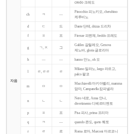
credo 크레도
Pinocchio 피노키오, cherubino
ch
ㅋ
―
케루비노
d
ㄷ
드
Dante 단테, drizza 드리차
f
ㅍ
프
Firenze 피렌체, freddo 프레도
Galileo 갈릴레오, Genova
g
ㄱ, ㅈ
그
제노바, gloria 글로리아
h
―
―
hanno 안노, oh 오
Milano 밀라노, largo 라르고,
l
ㄹ, ㄹㄹ
ㄹ
palco 팔코
자음
Macchiavelli 마키아벨리, mamma
m
ㅁ
ㅁ
맘마, Campanella 캄파넬라
Nero 네로, Anna 안나,
n
ㄴ
ㄴ
divertimento 디베르티멘토
p
ㅍ
프
Pisa 피사, prima 프리마
q
ㅋ
―
quando 콴도, queto 퀘토
r
ㄹ
르
Roma 로마, Marconi 마르코니