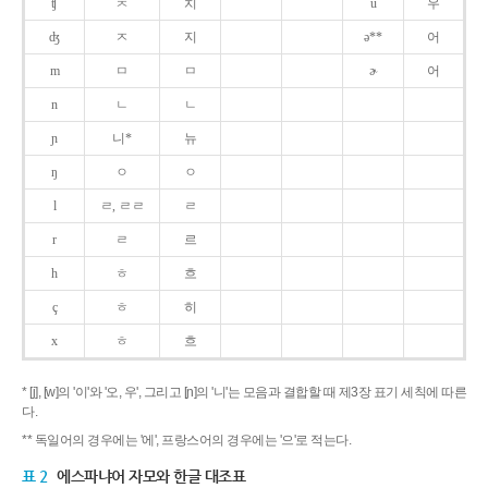
ʧ
ㅊ
치
u
우
ʤ
ㅈ
지
ə**
어
m
ㅁ
ㅁ
ɚ
어
n
ㄴ
ㄴ
ɲ
니*
뉴
ŋ
ㅇ
ㅇ
l
ㄹ, ㄹㄹ
ㄹ
r
ㄹ
르
h
ㅎ
흐
ç
ㅎ
히
x
ㅎ
흐
* [j], [w]의 '이'와 '오, 우', 그리고 [ɲ]의 '니'는 모음과 결합할 때 제3장 표기 세칙에 따른
다.
** 독일어의 경우에는 '에', 프랑스어의 경우에는 '으'로 적는다.
표 2
에스파냐어 자모와 한글 대조표