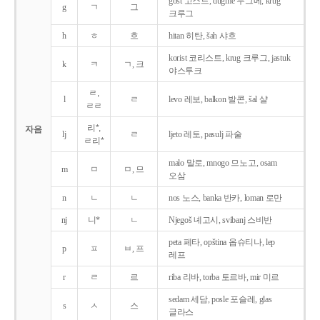
gost 고스트, dugme 두그메, krug
g
ㄱ
그
크루그
h
ㅎ
흐
hitan 히탄, šah 샤흐
korist 코리스트, krug 크루그, jastuk
k
ㅋ
ㄱ, 크
야스투크
ㄹ,
l
ㄹ
levo 레보, balkon 발콘, šal 샬
ㄹㄹ
리*,
자음
lj
ㄹ
ljeto 레토, pasulj 파술
ㄹ리*
malo 말로, mnogo 므노고, osam
m
ㅁ
ㅁ, 므
오삼
n
ㄴ
ㄴ
nos 노스, banka 반카, loman 로만
nj
니*
ㄴ
Njegoš 녜고시, svibanj 스비반
peta 페타, opština 옵슈티나, lep
p
ㅍ
ㅂ, 프
레프
r
ㄹ
르
riba 리바, torba 토르바, mir 미르
sedam 세담, posle 포슬레, glas
s
ㅅ
스
글라스