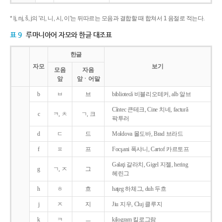
* lj, nj, š, j의 '리, 니, 시, 이'는 뒤따르는 모음과 결합할 때 합쳐서 1 음절로 적는다.
표 9
루마니아어 자모와 한글 대조표
한글
자모
보기
모음
자음
앞
앞ㆍ어말
b
ㅂ
브
bibliotecǎ 비블리오테커, alb 알브
Cîntec 큰테크, Cine 치네, facturǎ
c
ㅋ, ㅊ
ㄱ, 크
팍투러
d
ㄷ
드
Moldova 몰도바, Brad 브라드
f
ㅍ
프
Focşani 폭샤니, Cartof 카르토프
Galaţi 갈라치, Gigel 지젤, hering
g
ㄱ, ㅈ
그
헤린그
h
ㅎ
흐
haţeg 하체그, duh 두흐
j
ㅈ
지
Jiu 지우, Cluj 클루지
k
ㅋ
ㅡ
kilogram 킬로그람