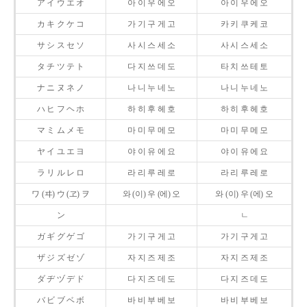
ア イ ウ エ オ
아 이 우 에 오
아 이 우 에 오
カ キ ク ケ コ
가 기 구 게 고
카 키 쿠 케 코
サ シ ス セ ソ
사 시 스 세 소
사 시 스 세 소
タ チ ツ テ ト
다 지 쓰 데 도
타 치 쓰 테 토
ナ ニ ヌ ネ ノ
나 니 누 네 노
나 니 누 네 노
ハ ヒ フ ヘ ホ
하 히 후 헤 호
하 히 후 헤 호
マ ミ ム メ モ
마 미 무 메 모
마 미 무 메 모
ヤ イ ユ エ ヨ
야 이 유 에 요
야 이 유 에 요
ラ リ ル レ ロ
라 리 루 레 로
라 리 루 레 로
ワ (ヰ) ウ (ヱ) ヲ
와 (이) 우 (에) 오
와 (이) 우 (에) 오
ン
ㄴ
ガ ギ グ ゲ ゴ
가 기 구 게 고
가 기 구 게 고
ザ ジ ズ ゼ ゾ
자 지 즈 제 조
자 지 즈 제 조
ダ ヂ ヅ デ ド
다 지 즈 데 도
다 지 즈 데 도
バ ビ ブ ベ ボ
바 비 부 베 보
바 비 부 베 보