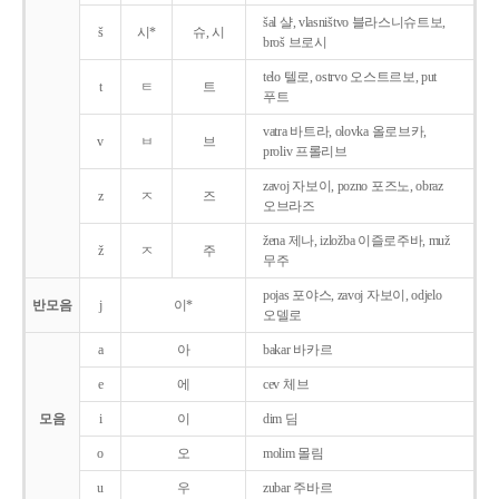
šal 샬, vlasništvo 블라스니슈트보,
š
시*
슈, 시
broš 브로시
telo 텔로, ostrvo 오스트르보, put
t
ㅌ
트
푸트
vatra 바트라, olovka 올로브카,
v
ㅂ
브
proliv 프롤리브
zavoj 자보이, pozno 포즈노, obraz
z
ㅈ
즈
오브라즈
žena 제나, izložba 이즐로주바, muž
ž
ㅈ
주
무주
pojas 포야스, zavoj 자보이, odjelo
반모음
j
이*
오델로
a
아
bakar 바카르
e
에
cev 체브
모음
i
이
dim 딤
o
오
molim 몰림
u
우
zubar 주바르