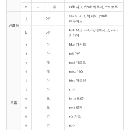
zs
ㅈ
주
zsák 자크, tőzsde 퇴주데, rozs 로주
ajak 어여크, fej 페이, január
j
이*
여누아르
반모음
lyuk 유크, mélység 메이셰그, király
ly
이*
키라이
a
어
lakat 러커트
á
아
máj 마이
e
에
mert 메르트
é
에
mész 메스
i
이
isten 이슈텐
í
이
sí 시
o
오
torna 토르너
모음
ó
오
róka 로커
ö
외
sör 쇠르
ő
외
nő 뇌