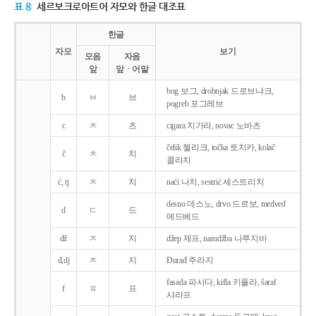
표 8
세르보크로아트어 자모와 한글 대조표
한글
자모
보기
모음
자음
앞
앞ㆍ어말
bog 보그, drobnjak 드로브냐크,
b
ㅂ
브
pogreb 포그레브
c
ㅊ
츠
cigara 치가라, novac 노바츠
čelik 첼리크, točka 토치카, kolač
č
ㅊ
치
콜라치
ć, tj
ㅊ
치
naći 나치, sestrić 세스트리치
desno 데스노, drvo 드르보, medved
d
ㄷ
드
메드베드
dž
ㅈ
지
džep 제프, narudžba 나루지바
đ,dj
ㅈ
지
Ðurađ 주라지
fasada 파사다, kifla 키플라, šaraf
f
ㅍ
프
샤라프