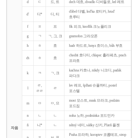
d
ㄷ
드, 트
dech 데흐, divadlo 디바들로, led 레트
d'ábel 댜벨, lod'ka 로티카, hrud'
d'
디*
디, 티
흐루티
f
ㅍ
프
fík 피크, knoflík 크노플리크
g
ㄱ
ㄱ, 그, 크
gramofon 그라모폰
h
ㅎ
흐
hadr 하드르, hmyz 흐미스, bůh 부흐
choditi 호디티, chlapec 흘라페츠, prach
ch
ㅎ
흐
프라흐
kachna 카흐나, nikdy 니크디, padák
k
ㅋ
ㄱ, 크
파다크
ㄹ,
lev 레프, šplhati 슈플하티, postel
l
ㄹ
ㄹㄹ
포스텔
most 모스트, mrak 므라크, podzim
m
ㅁ
ㅁ, 므
포드짐
n
ㄴ
ㄴ
noha 노하, podmínka 포드민카
ň
니*
ㄴ
němý 네미, sáňky 산키, Plzeň 플젠
자음
Praha 프라하, koroptev 코롭테프, strop
p
ㅍ
ㅂ, 프