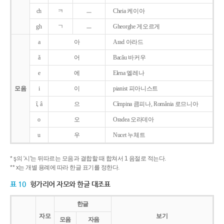
ch
ㅋ
ㅡ
Cheia 케이아
gh
ㄱ
ㅡ
Gheorghe 게오르게
a
아
Arad 아라드
ǎ
어
Bacǎu 바커우
e
에
Elena 엘레나
모음
i
이
pianist 피아니스트
î, â
으
Cîmpina 큼피나, România 로므니아
o
오
Oradea 오라데아
u
우
Nucet 누체트
* ş의 '시'는 뒤따르는 모음과 결합할 때 합쳐서 1 음절로 적는다.
** x는 개별 용례에 따라 한글 표기를 정한다.
표 10
헝가리어 자모와 한글 대조표
한글
자모
보기
모음
자음