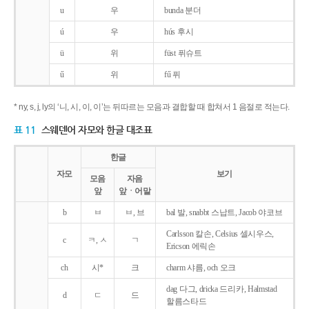
u
우
bunda 분더
ú
우
hús 후시
ü
위
füst 퓌슈트
ű
위
fű 퓌
* ny, s, j, ly의 ‘니, 시, 이, 이’는 뒤따르는 모음과 결합할 때 합쳐서 1 음절로 적는다.
표 11
스웨덴어 자모와 한글 대조표
한글
자모
보기
모음
자음
앞
앞ㆍ어말
b
ㅂ
ㅂ, 브
bal 발, snabbt 스납트, Jacob 야코브
Carlsson 칼손, Celsius 셀시우스,
c
ㅋ, ㅅ
ㄱ
Ericson 에릭손
ch
시*
크
charm 샤름, och 오크
dag 다그, dricka 드리카, Halmstad
d
ㄷ
드
할름스타드