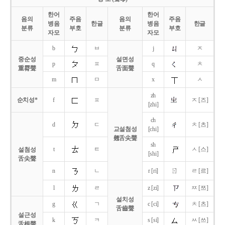
한어
한어
음의
주음
음의
주음
병음
한글
병음
한글
분류
부호
분류
부호
자모
자모
b
ㅂ
j
ㅈ
중순성
설면성
p
ㅍ
q
ㅊ
重脣聲
舌面聲
m
ㅁ
x
ㅅ
zh
순치성*
f
ㅍ
ㅈ [즈]
[zhi]
ch
d
ㄷ
ㅊ [츠]
교설첨성
[chi]
翹舌尖聲
sh
t
ㅌ
ㅅ [스]
설첨성
[shi]
舌尖聲
ㄖ
n
ㄴ
r [ri]
ㄹ [르]
l
ㄹ
z [zi]
ㅉ [쯔]
설치성
g
ㄱ
c [ci]
ㅊ [츠]
舌齒聲
설근성
k
ㅋ
s [si]
ㅆ [쓰]
舌根聲