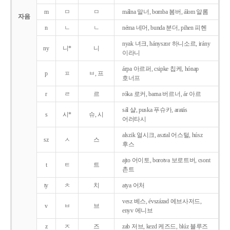
m
ㅁ
ㅁ
málna 말너, bomba 봄버, álom 알롬
자음
n
ㄴ
ㄴ
néma 네머, bunda 분더, pihen 피헨
nyak 녀크, hányszor 하니소르, irány
ny
니*
니
이라니
árpa 아르퍼, csipke 칩케, hónap
p
ㅍ
ㅂ, 프
호너프
r
ㄹ
르
róka 로커, barna 버르너, ár 아르
sál 샬, puska 푸슈카, aratás
s
시*
슈, 시
어러타시
alszik 얼시크, asztal 어스털, húsz
sz
ㅅ
스
후스
ajto 어이토, borotva 보로트버, csont
t
ㅌ
트
촌트
ty
ㅊ
치
atya 어처
vesz 베스, évszázad 에브사저드,
v
ㅂ
브
enyv 에니브
z
ㅈ
즈
zab 저브, kezd 케즈드, blúz 블루즈