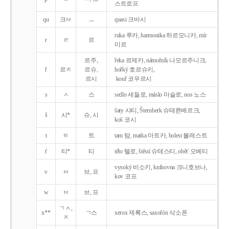
스트로프
qu
크ㅂ
ㅡ
quasi 크바시
ruka 루카, harmonika 하르모니카, mír
r
ㄹ
르
미르
르주,
řeka 르제카, námořník 나모르주니크,
ř
르ㅈ
르슈,
hořký 호르슈키,
르시
kouř 코우르시
s
ㅅ
스
sedlo 세들로, máslo 마슬로, nos 노스
šaty 샤티, Šternberk 슈테른베르크,
š
시*
슈, 시
koš 코시
t
ㅌ
트
tam 탐, matka 마트카, bolest 볼레스트
t'
티*
티
tělo 텔로, štěstí 슈테스티, obět' 오베티
vysoký 비소키, knihovna 크니호브나,
v
ㅂ
브, 프
kov 코프
w
ㅂ
브, 프
ㄱㅅ,
x**
ㄱ스
xerox 제록스, saxofón 삭소폰
ㅈ