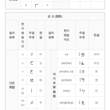
h
ㅎ
운 모 (韻母)
한
어
한어
음의
병
주음
한
음의
주음
병음
한글
분류
음
부호
글
분류
부호
자모
자
모
a
아
yai
야이
o
오
yao
(iao)
야오
e
어
you
(iou,
iu)
유
제
치
ê
에
yan
(ian)
옌
단운
류
單韻
齊
yi
이
yin(in)
인
齒
(i)
類
wu
우
yang
(iang)
양
(u)