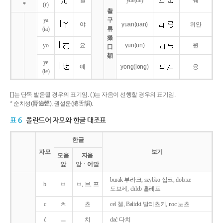
얼
yue
(ue)
웨
*
(r)
촬
ya
구
야
yuan
(uan)
위안
(ia)
류
撮
yo
요
yun
(un)
윈
口
類
ye
예
yong
(iong)
융
(ie)
[ ]는 단독 발음될 경우의 표기임. ( )는 자음이 선행할 경우의 표기임.
* 순치성(脣齒聲), 권설운(捲舌韻).
표 6
폴란드어 자모와 한글 대조표
한글
자모
보기
모음
자음
앞
앞ㆍ어말
burak 부라크, szybko 십코, dobrze
b
ㅂ
ㅂ, 브, 프
도브제, chleb 흘레프
c
ㅊ
츠
cel 첼, Balicki 발리츠키, noc 노츠
ć
ㅡ
치
dać 다치