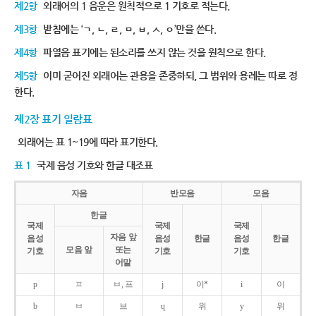
제2항
외래어의 1 음운은 원칙적으로 1 기호로 적는다.
제3항
받침에는 ‘ㄱ, ㄴ, ㄹ, ㅁ, ㅂ, ㅅ, ㅇ’만을 쓴다.
제4항
파열음 표기에는 된소리를 쓰지 않는 것을 원칙으로 한다.
제5항
이미 굳어진 외래어는 관용을 존중하되, 그 범위와 용례는 따로 정
한다.
제2장 표기 일람표
외래어는 표 1~19에 따라 표기한다.
표 1
국제 음성 기호와 한글 대조표
자음
반모음
모음
한글
국제
국제
국제
자음 앞
음성
음성
한글
음성
한글
모음 앞
또는
기호
기호
기호
어말
p
ㅍ
ㅂ, 프
j
이*
i
이
b
ㅂ
브
ɥ
위
y
위