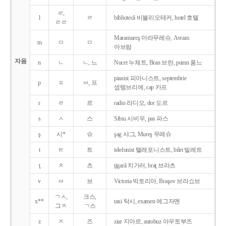
ㄹ,
l
ㄹ
bibliotecǎ 비블리오테커, hotel 호텔
ㄹㄹ
Maramureş 마라무레슈, Avram
m
ㅁ
ㅁ
아브람
자음
n
ㄴ
ㄴ, 느
Nucet 누체트, Bran 브란, pumn 품느
pianist 피아니스트, septembrie
p
ㅍ
ㅂ, 프
셉템브리에, cap 카프
r
ㄹ
르
radio 라디오, dor 도르
s
ㅅ
스
Sibiu 시비우, pas 파스
ş
시*
슈
şag 샤그, Mureş 무레슈
t
ㅌ
트
telefonist 텔레포니스트, bilet 빌레트
ţ
ㅊ
츠
ţigarǎ 치가러, braţ 브라츠
v
ㅂ
브
Victoria 빅토리아, Braşov 브라쇼브
ㄱㅅ,
크스,
x**
taxi 탁시, examen 에그자멘
그ㅈ
ㄱ스
z
ㅈ
즈
ziar 지아르, autobuz 아우토부즈