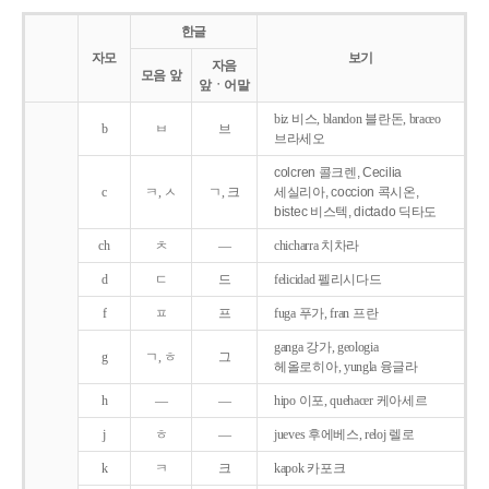
한글
자모
보기
자음
모음 앞
앞ㆍ어말
biz 비스, blandon 블란돈, braceo
b
ㅂ
브
브라세오
colcren 콜크렌, Cecilia
c
ㅋ, ㅅ
ㄱ, 크
세실리아, coccion 콕시온,
bistec 비스텍, dictado 딕타도
ch
ㅊ
―
chicharra 치차라
d
ㄷ
드
felicidad 펠리시다드
f
ㅍ
프
fuga 푸가, fran 프란
ganga 강가, geologia
g
ㄱ, ㅎ
그
헤올로히아, yungla 융글라
h
―
―
hipo 이포, quehacer 케아세르
j
ㅎ
―
jueves 후에베스, reloj 렐로
k
ㅋ
크
kapok 카포크