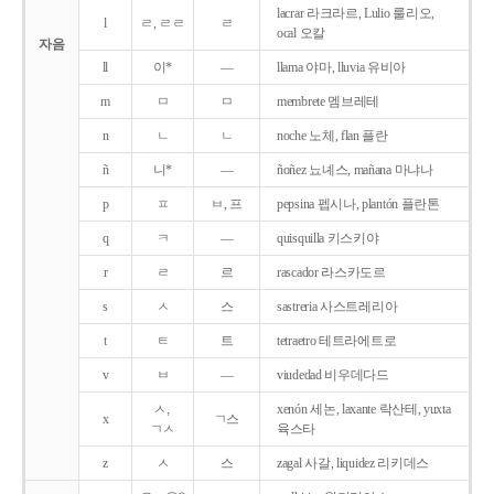
lacrar 라크라르, Lulio 룰리오,
l
ㄹ, ㄹㄹ
ㄹ
ocal 오칼
자음
ll
이*
―
llama 야마, lluvia 유비아
m
ㅁ
ㅁ
membrete 멤브레테
n
ㄴ
ㄴ
noche 노체, flan 플란
ñ
니*
―
ñoñez 뇨녜스, mañana 마냐나
p
ㅍ
ㅂ, 프
pepsina 펩시나, plantón 플란톤
q
ㅋ
―
quisquilla 키스키야
r
ㄹ
르
rascador 라스카도르
s
ㅅ
스
sastreria 사스트레리아
t
ㅌ
트
tetraetro 테트라에트로
v
ㅂ
―
viudedad 비우데다드
ㅅ,
xenón 세논, laxante 락산테, yuxta
x
ㄱ스
ㄱㅅ
육스타
z
ㅅ
스
zagal 사갈, liquidez 리키데스