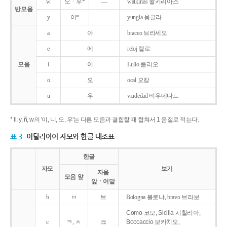
w
오ㆍ우*
―
walkirias 왈키리아스
반모음
y
이*
―
yungla 융글라
a
아
braceo 브라세오
e
에
reloj 렐로
모음
i
이
Lulio 룰리오
o
오
ocal 오칼
u
우
viudedad 비우데다드
* ll, y, ñ, w의 '이, 니, 오, 우'는 다른 모음과 결합할 때 합쳐서 1 음절로 적는다.
표 3
이탈리아어 자모와 한글 대조표
한글
자모
보기
자음
모음 앞
앞ㆍ어말
b
ㅂ
브
Bologna 볼로냐, bravo 브라보
Como 코모, Sicilia 시칠리아,
c
ㅋ, ㅊ
크
Boccaccio 보카치오,