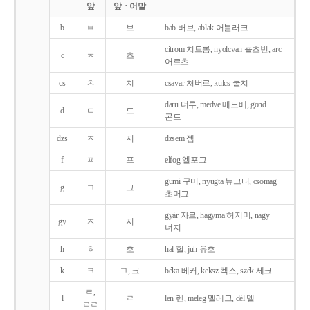
앞
앞ㆍ어말
b
ㅂ
브
bab 버브, ablak 어블러크
citrom 치트롬, nyolcvan 뇰츠번, arc
c
ㅊ
츠
어르츠
cs
ㅊ
치
csavar 처버르, kulcs 쿨치
daru 더루, medve 메드베, gond
d
ㄷ
드
곤드
dzs
ㅈ
지
dzsem 젬
f
ㅍ
프
elfog 엘포그
gumi 구미, nyugta 뉴그터, csomag
g
ㄱ
그
초머그
gyár 자르, hagyma 허지머, nagy
gy
ㅈ
지
너지
h
ㅎ
흐
hal 헐, juh 유흐
k
ㅋ
ㄱ, 크
béka 베커, keksz 켁스, szék 세크
ㄹ,
l
ㄹ
len 렌, meleg 멜레그, dél 델
ㄹㄹ