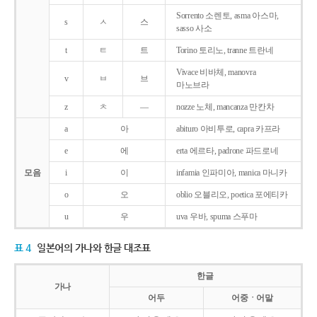
Sorrento 소렌토, asma 아스마,
s
ㅅ
스
sasso 사소
t
ㅌ
트
Torino 토리노, tranne 트란네
Vivace 비바체, manovra
v
ㅂ
브
마노브라
z
ㅊ
―
nozze 노체, mancanza 만칸차
a
아
abituro 아비투로, capra 카프라
e
에
erta 에르타, padrone 파드로네
모음
i
이
infamia 인파미아, manica 마니카
o
오
oblio 오블리오, poetica 포에티카
u
우
uva 우바, spuma 스푸마
표 4
일본어의 가나와 한글 대조표
한글
가나
어두
어중ㆍ어말