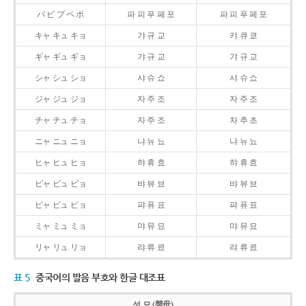
パ ピ プ ペ ポ
파 피 푸 페 포
파 피 푸 페 포
キャ キュ キョ
갸 규 교
캬 큐 쿄
ギャ ギュ ギョ
갸 규 교
갸 규 교
シャ シュ ショ
샤 슈 쇼
샤 슈 쇼
ジャ ジュ ジョ
자 주 조
자 주 조
チャ チュ チョ
자 주 조
차 추 초
ニャ ニュ ニョ
냐 뉴 뇨
냐 뉴 뇨
ヒャ ヒュ ヒョ
햐 휴 효
햐 휴 효
ビャ ビュ ビョ
뱌 뷰 뵤
뱌 뷰 뵤
ピャ ピュ ピョ
퍄 퓨 표
퍄 퓨 표
ミャ ミュ ミョ
먀 뮤 묘
먀 뮤 묘
リャ リュ リョ
랴 류 료
랴 류 료
표 5
중국어의 발음 부호와 한글 대조표
성 모 (聲母)