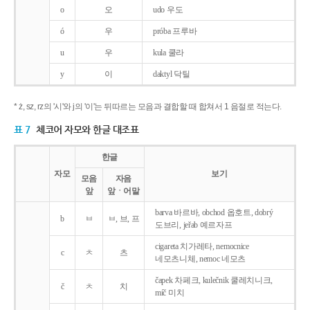
o
오
udo 우도
ó
우
próba 프루바
u
우
kula 쿨라
y
이
daktyl 닥틸
* ż, sz, rz의 '시'와 j의 '이'는 뒤따르는 모음과 결합할 때 합쳐서 1 음절로 적는다.
표 7
체코어 자모와 한글 대조표
한글
자모
보기
모음
자음
앞
앞ㆍ어말
barva 바르바, obchod 옵호트, dobrý
b
ㅂ
ㅂ, 브, 프
도브리, jeřab 예르자프
cigareta 치가레타, nemocnice
c
ㅊ
츠
네모츠니체, nemoc 네모츠
čapek 차페크, kulečnik 쿨레치니크,
č
ㅊ
치
míč 미치