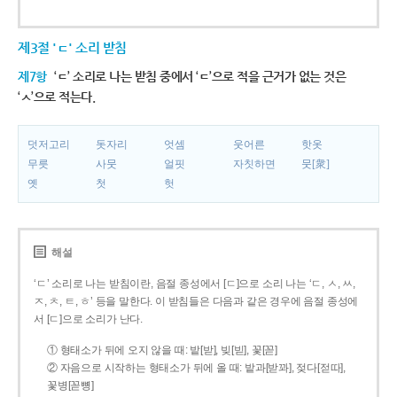
제3절 'ㄷ' 소리 받침
제7항
‘ㄷ’ 소리로 나는 받침 중에서 ‘ㄷ’으로 적을 근거가 없는 것은
‘ㅅ’으로 적는다.
덧저고리
돗자리
엇셈
웃어른
핫옷
무릇
사뭇
얼핏
자칫하면
뭇[衆]
옛
첫
헛
해설
‘ㄷ’ 소리로 나는 받침이란, 음절 종성에서 [ㄷ]으로 소리 나는 ‘ㄷ, ㅅ, ㅆ,
ㅈ, ㅊ, ㅌ, ㅎ’ 등을 말한다. 이 받침들은 다음과 같은 경우에 음절 종성에
서 [ㄷ]으로 소리가 난다.
① 형태소가 뒤에 오지 않을 때: 밭[받], 빚[빋], 꽃[꼳]
② 자음으로 시작하는 형태소가 뒤에 올 때: 밭과[받꽈], 젖다[젇따],
꽃병[꼳뼝]