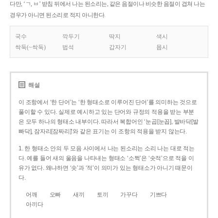
다만, ‘ㄱ, ㅂ’ 받침 뒤에서 나는 된소리는, 같은 음절이나 비슷한 음절이 겹쳐 나는
경우가 아니면 된소리로 적지 아니한다.
국수
깍두기
딱지
색시
싹둑(~싹둑)
법석
갑자기
몹시
해설
이 조항에서 ‘한 단어’는 ‘한 형태소로 이루어진 단어’를 의미하는 것으로
풀이할 수 있다. 실제로 예시하고 있는 단어와 규정의 적용을 받는 부분
은 모두 하나의 형태소 내부이다. 따라서 복합어인 ‘눈곱[눈꼽], 발바닥[발
빠닥], 잠자리[잠짜리]’와 같은 표기는 이 조항의 적용을 받지 않는다.
1. 한 형태소 안의 두 모음 사이에서 나는 된소리는 소리 나는 대로 적는
다. 예를 들어 새의 울음을 나타내는 형태소 ‘소쩍’은 ‘솟적’으로 적을 이
유가 없다. 왜냐하면 ‘솟’과 ‘적’이 의미가 있는 형태소가 아니기 때문이
다.
어깨
오빠
새끼
토끼
가꾸다
기쁘다
아끼다