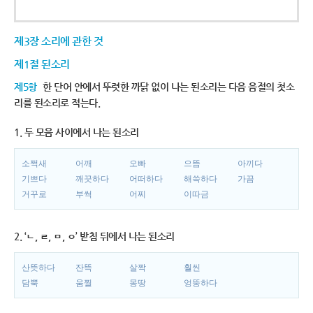
제3장 소리에 관한 것
제1절 된소리
제5항
한 단어 안에서 뚜렷한 까닭 없이 나는 된소리는 다음 음절의 첫소
리를 된소리로 적는다.
1. 두 모음 사이에서 나는 된소리
소쩍새
어깨
오빠
으뜸
아끼다
기쁘다
깨끗하다
어떠하다
해쓱하다
가끔
거꾸로
부썩
어찌
이따금
2. ‘ㄴ, ㄹ, ㅁ, ㅇ’ 받침 뒤에서 나는 된소리
산뜻하다
잔뜩
살짝
훨씬
담뿍
움찔
몽땅
엉뚱하다