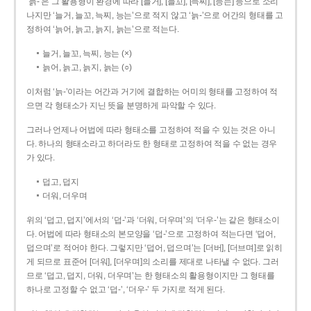
‘늙-’은 그 활용형이 환경에 따라 [늘거], [늘꼬], [늑찌], [능는] 등으로 소리
나지만 ‘늘거, 늘꼬, 늑찌, 능는’으로 적지 않고 ‘늙-’으로 어간의 형태를 고
정하여 ‘늙어, 늙고, 늙지, 늙는’으로 적는다.
늘거, 늘꼬, 늑찌, 능는 (×)
늙어, 늙고, 늙지, 늙는 (○)
이처럼 ‘늙-­’이라는 어간과 거기에 결합하는 어미의 형태를 고정하여 적
으면 각 형태소가 지닌 뜻을 분명하게 파악할 수 있다.
그러나 언제나 어법에 따라 형태소를 고정하여 적을 수 있는 것은 아니
다. 하나의 형태소라고 하더라도 한 형태로 고정하여 적을 수 없는 경우
가 있다.
덥고, 덥지
더워, 더우며
위의 ‘덥고, 덥지’에서의 ‘덥-­’과 ‘더워, 더우며’의 ‘더우-­’는 같은 형태소이
다. 어법에 따라 형태소의 본모양을 ‘덥-­’으로 고정하여 적는다면 ‘덥어,
덥으며’로 적어야 한다. 그렇지만 ‘덥어, 덥으며’는 [더버], [더브며]로 읽히
게 되므로 표준어 [더워], [더우며]의 소리를 제대로 나타낼 수 없다. 그러
므로 ‘덥고, 덥지, 더워, 더우며’는 한 형태소의 활용형이지만 그 형태를
하나로 고정할 수 없고 ‘덥-’, ‘더우-’ 두 가지로 적게 된다.