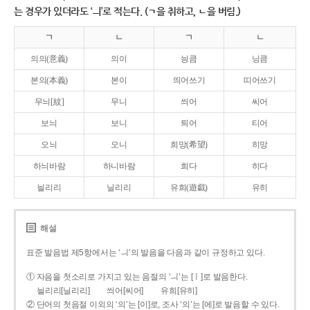
는 경우가 있더라도 ‘ㅢ’로 적는다. (ㄱ을 취하고, ㄴ을 버림.)
ㄱ
ㄴ
ㄱ
ㄴ
의의(意義)
의이
닁큼
닝큼
본의(本義)
본이
띄어쓰기
띠어쓰기
무늬[紋]
무니
씌어
씨어
보늬
보니
틔어
티어
오늬
오니
희망(希望)
히망
하늬바람
하니바람
희다
히다
늴리리
닐리리
유희(遊戱)
유히
해설
표준 발음법 제5항에서는 ‘ㅢ’의 발음을 다음과 같이 규정하고 있다.
① 자음을 첫소리로 가지고 있는 음절의 ‘ㅢ’는 [ㅣ]로 발음한다.
늴리리[닐리리]
씌어[씨어]
유희[유히]
② 단어의 첫음절 이외의 ‘의’는 [이]로, 조사 ‘의’는 [에]로 발음할 수 있다.