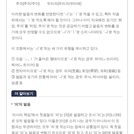
주의[주의/주이]
우리의[우리의/우리에]
이러한 발음의 변화를 반영한다면 ‘ㅢ’는 ‘ㅣ’로 적을 수 있고, 특히 자음
뒤에서는 ‘ㅣ’로 적도록 해야 할 것이다. 그러나 이미 익숙해진 표기인 ‘희
망, 주의’를 ‘히망, 주이’로 적는 것은 공감하기 어렵고 발음의 변화를 표
기에 모두 반영할 수도 없으므로 ‘ㅢ’가 ‘ㅣ’로 소리 나더라도 ‘ㅢ’로 적는
것이다.
이 조항에서는 ‘ㅢ’로 적는 세 가지 유형을 제시하고 있다.
① 모음 ‘ㅡ, ㅣ’가 줄어든 형태이므로 ‘ㅢ’로 적는 경우: 씌어(←쓰이어),
틔어(←트이어) 등
② 한자어이므로 ‘ㅢ’로 적는 경우: 의의(意義), 희망(希望), 유희(遊戱) 등
③ 발음과 표기의 전통에 따라 ‘ㅢ’로 적는 경우: 무늬, 하늬바람, 늴리리,
닁큼 등
더 알아보기
‘의’의 발음
‘의사의 책임’에서 첫음절의 ‘의’는 [의]로 발음하고 조사 ‘의’는 [의]나 [에]
로 모두 발음할 수 있다. 이들은 [이]로 소리 나는 경우가 아니라서 이 조
항과는 무관하지만, 모두 ‘의’로 적는다는 점에서 공통점이 있다. 즉 첫음
절의 ‘의’는 발음의 변화가 없으므로 ‘의’로 적고, 조사 ‘의’는 [에]로 발음할