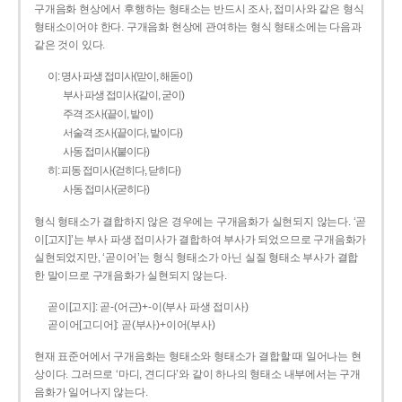
구개음화 현상에서 후행하는 형태소는 반드시 조사, 접미사와 같은 형식
형태소이어야 한다. 구개음화 현상에 관여하는 형식 형태소에는 다음과
같은 것이 있다.
이: 명사 파생 접미사(맏이, 해돋이)
부사 파생 접미사(같이, 굳이)
주격 조사(끝이, 밭이)
서술격 조사(끝이다, 밭이다)
사동 접미사(붙이다)
히: 피동 접미사(걷히다, 닫히다)
사동 접미사(굳히다)
형식 형태소가 결합하지 않은 경우에는 구개음화가 실현되지 않는다. ‘곧
이[고지]’는 부사 파생 접미사가 결합하여 부사가 되었으므로 구개음화가
실현되었지만, ‘곧이어’는 형식 형태소가 아닌 실질 형태소 부사가 결합
한 말이므로 구개음화가 실현되지 않는다.
곧이[고지]: 곧-­(어근)+­-이(부사 파생 접미사)
곧이어[고디어]: 곧(부사)+이어(부사)
현재 표준어에서 구개음화는 형태소와 형태소가 결합할 때 일어나는 현
상이다. 그러므로 ‘마디, 견디다’와 같이 하나의 형태소 내부에서는 구개
음화가 일어나지 않는다.