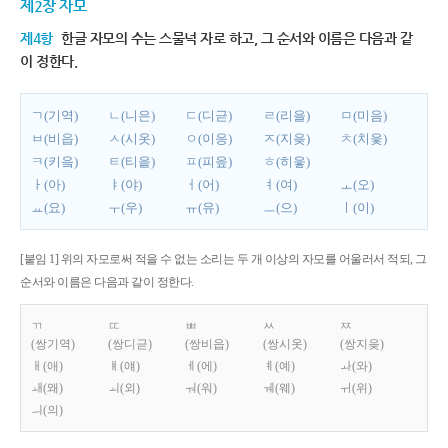
제2장 자모
제4항
한글 자모의 수는 스물넉 자로 하고, 그 순서와 이름은 다음과 같
이 정한다.
ㄱ(기역)
ㄴ(니은)
ㄷ(디귿)
ㄹ(리을)
ㅁ(미음)
ㅂ(비읍)
ㅅ(시옷)
ㅇ(이응)
ㅈ(지읒)
ㅊ(치읓)
ㅋ(키읔)
ㅌ(티읕)
ㅍ(피읖)
ㅎ(히읗)
ㅏ(아)
ㅑ(야)
ㅓ(어)
ㅕ(여)
ㅗ(오)
ㅛ(요)
ㅜ(우)
ㅠ(유)
ㅡ(으)
ㅣ(이)
[붙임 1] 위의 자모로써 적을 수 없는 소리는 두 개 이상의 자모를 어울러서 적되, 그
순서와 이름은 다음과 같이 정한다.
ㄲ
ㄸ
ㅃ
ㅆ
ㅉ
(쌍기역)
(쌍디귿)
(쌍비읍)
(쌍시옷)
(쌍지읒)
ㅐ(애)
ㅒ(얘)
ㅔ(에)
ㅖ(예)
ㅘ(와)
ㅙ(왜)
ㅚ(외)
ㅝ(워)
ㅞ(웨)
ㅟ(위)
ㅢ(의)