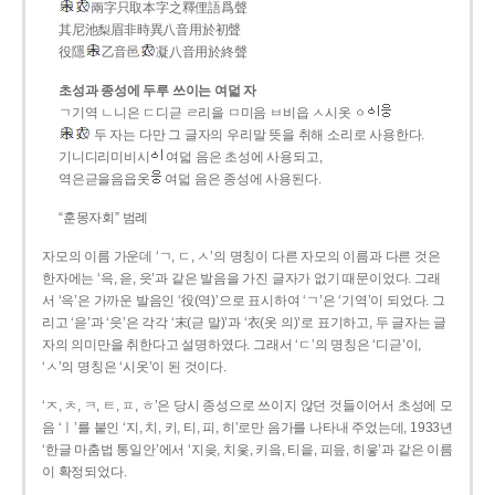
兩字只取本字之釋俚語爲聲
其尼池梨眉非時異八音用於初聲
役隱
乙音邑
凝八音用於終聲
초성과 종성에 두루 쓰이는 여덟 자
ㄱ기역 ㄴ니은 ㄷ디귿 ㄹ리을 ㅁ미음 ㅂ비읍 ㅅ시옷 ㆁ
두 자는 다만 그 글자의 우리말 뜻을 취해 소리로 사용한다.
기니디리미비시
여덟 음은 초성에 사용되고,
역은귿을음읍옷
여덟 음은 종성에 사용된다.
“훈몽자회” 범례
자모의 이름 가운데 ‘ㄱ, ㄷ, ㅅ’의 명칭이 다른 자모의 이름과 다른 것은
한자에는 ‘윽, 읃, 읏’과 같은 발음을 가진 글자가 없기 때문이었다. 그래
서 ‘윽’은 가까운 발음인 ‘役(역)’으로 표시하여 ‘ㄱ’은 ‘기역’이 되었다. 그
리고 ‘읃’과 ‘읏’은 각각 ‘末(귿 말)’과 ‘衣(옷 의)’로 표기하고, 두 글자는 글
자의 의미만을 취한다고 설명하였다. 그래서 ‘ㄷ’의 명칭은 ‘디귿’이,
‘ㅅ’의 명칭은 ‘시옷’이 된 것이다.
‘ㅈ, ㅊ, ㅋ, ㅌ, ㅍ, ㅎ’은 당시 종성으로 쓰이지 않던 것들이어서 초성에 모
음 ‘ㅣ’를 붙인 ‘지, 치, 키, 티, 피, 히’로만 음가를 나타내 주었는데, 1933년
‘한글 마춤법 통일안’에서 ‘지읒, 치읓, 키읔, 티읕, 피읖, 히읗’과 같은 이름
이 확정되었다.