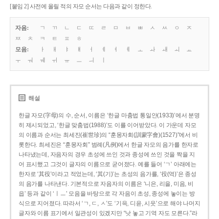
[붙임 2] 사전에 올릴 적의 자모 순서는 다음과 같이 정한다.
자음:
ㄱ
ㄲ
ㄴ
ㄷ
ㄸ
ㄹ
ㅁ
ㅂ
ㅃ
ㅅ
ㅆ
ㅇ
ㅈ
ㅉ
ㅊ
ㅋ
ㅌ
ㅍ
ㅎ
모음:
ㅏ
ㅐ
ㅑ
ㅒ
ㅓ
ㅔ
ㅕ
ㅖ
ㅗ
ㅘ
ㅙ
ㅚ
ㅛ
ㅜ
ㅝ
ㅞ
ㅟ
ㅠ
ㅡ
ㅢ
ㅣ
해설
한글 자모(字母)의 수, 순서, 이름은 ‘한글 마춤법 통일안(1933)’에서 분명
히 제시되었고, ‘한글 맞춤법(1988)’도 이를 이어받았다. 이 가운데 자모
의 이름과 순서는 최세진(崔世珍)의 “훈몽자회(訓蒙字會)(1527)”에서 비
롯한다. 최세진은 “훈몽자회” 범례(凡例)에서 한글 자모의 음가를 한자로
나타냈는데, 자음자의 경우 초성에 쓰인 것과 종성에 쓰인 것을 짝을 지
어 표시했고 그것이 글자의 이름으로 굳어졌다. 예를 들어 ‘ㄱ’ 아래에는
한자로 ‘其役’이라고 적었는데, ‘其(기)’는 초성의 음가를, ‘役(역)’은 종성
의 음가를 나타낸다. 기본적으로 자음자의 이름은 ‘니은, 리을, 미음, 비
읍’ 등과 같이 ‘ㅣㅡ’ 모음을 바탕으로 각 자음이 초성, 종성에 놓이는 방
식으로 지어졌다. 따라서 ‘ㄱ, ㄷ, ㅅ’도 ‘기윽, 디읃, 시읏’으로 해야 나머지
글자와 이름 표기에서 일관성이 있겠지만 “낫 놓고 기역 자도 모른다.”라