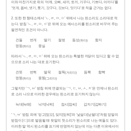
이와 마찬가지로 위의 ‘어깨, 오빠, 새끼, 토끼, 가꾸다, 기쁘다, 아끼다’를
‘엇개, 옵바, 샛기, 톳기, 갓구다, 깃브다, 앗기다’로 적을 근거는 없다.
2. 또한 한 형태소에서 ‘ㄴ, ㄹ, ㅁ, ㅇ’ 뒤에서 나는 된소리도 소리대로 적
는다. 받침 ‘ㄴ, ㄹ, ㅁ, ㅇ’은 뒤에 오는 예사소리를 된소리로 바꾸어 주는
필연적인 조건이 아니다.
건들
번개
딸기
절벙
듬성
함지
(하다)
껑둥
뭉실
(하다)
따라서 ‘ㄴ, ㄹ, ㅁ, ㅇ’ 뒤에 오는 된소리는 특별한 까닭이 있다고 할 수 없
으므로 소리 나는 대로 표기한다.
건뜻
번쩍
딸꾹
절뚝
듬뿍
함빡
(거리다)
껑뚱
뭉뚱
(하다)
(그리다)
그렇지만 ‘ㄱ, ㅂ’ 받침 뒤에 연결되는 ‘ㄱ, ㄷ, ㅂ, ㅅ, ㅈ’은 언제나 된소리
로 소리 나므로 이러한 경우에는 된소리로 표기하지 않는다.
늑대[늑때]
낙지[낙찌]
접시[접씨]
갑자기[갑짜기]
‘ㄱ, ㅂ’ 받침 외에 ‘믿고[믿꼬], 잊지[읻찌]’와 ‘낯설다[낟썰다]’처럼 앞말의
받침이 [ㄷ]으로 발음될 때 뒷말의 첫소리가 된소리로 나는 예들도 있다.
이러한 말 역시 된소리를 표기에 반영하지 않는데 이는 다른 이유에서이