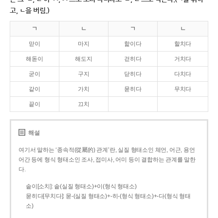
고, ㄴ을 버림.)
ㄱ
ㄴ
ㄱ
ㄴ
맏이
마지
핥이다
할치다
해돋이
해도지
걷히다
거치다
굳이
구지
닫히다
다치다
같이
가치
묻히다
무치다
끝이
끄치
해설
여기서 말하는 ‘종속적(從屬的) 관계’란, 실질 형태소인 체언, 어근, 용언
어간 등에 형식 형태소인 조사, 접미사, 어미 등이 결합하는 관계를 말한
다.
솥이[소치]: 솥(실질 형태소)+이(형식 형태소)
묻히다[무치다]: 묻­-(실질 형태소)+­-히­-(형식 형태소)+-다(형식 형태
소)