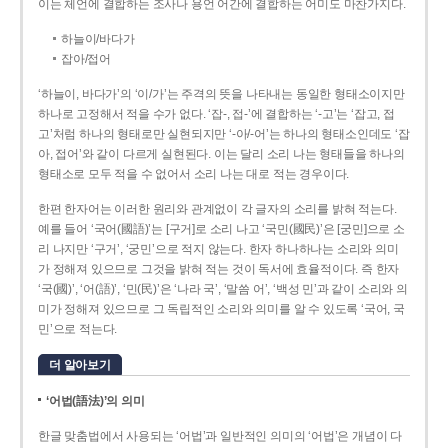
이는 체언에 결합하는 조사나 용언 어간에 결합하는 어미도 마찬가지다.
하늘이/바다가
잡아/접어
‘하늘이, 바다가’의 ‘이/가’는 주격의 뜻을 나타내는 동일한 형태소이지만
하나로 고정해서 적을 수가 없다. ‘잡-, 접-’에 결합하는 ‘-고’는 ‘잡고, 접
고’처럼 하나의 형태로만 실현되지만 ‘-아/-어’는 하나의 형태소인데도 ‘잡
아, 접어’와 같이 다르게 실현된다. 이는 달리 소리 나는 형태들을 하나의
형태소로 모두 적을 수 없어서 소리 나는 대로 적는 경우이다.
한편 한자어는 이러한 원리와 관계없이 각 글자의 소리를 밝혀 적는다.
예를 들어 ‘국어(國語)’는 [구거]로 소리 나고 ‘국민(國民)’은 [궁민]으로 소
리 나지만 ‘구거’, ‘궁민’으로 적지 않는다. 한자 하나하나는 소리와 의미
가 정해져 있으므로 그것을 밝혀 적는 것이 독서에 효율적이다. 즉 한자
‘국(國)’, ‘어(語)’, ‘민(民)’은 ‘나라 국’, ‘말씀 어’, ‘백성 민’과 같이 소리와 의
미가 정해져 있으므로 그 독립적인 소리와 의미를 알 수 있도록 ‘국어, 국
민’으로 적는다.
더 알아보기
‘어법(語法)’의 의미
한글 맞춤법에서 사용되는 ‘어법’과 일반적인 의미의 ‘어법’은 개념이 다