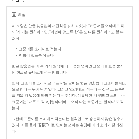
해설
이 조항은 한글 맞춤법의 대원칙을 밝히고 있다. “표준어를 소리대로 적
되”가 기본 원칙이라면, “어법에 맞도록 함”은 또 다른 원칙이라고 할 수
있다.
표준어를 소리대로 적는다.
어법에 맞도록 적는다.
한글 맞춤법은 이 두 가지 원칙에 따라 음성 언어인 표준어를 표음 문자
인 한글로 올바르게 적는 방법이다.
먼저 ‘표준어를 소리대로 적는다’는 말에는 한글 맞춤법이 표준어를 대상
으로 한다는 뜻이 담겨 있다. 그리고 ‘소리대로’ 적는다는 것은 그 표준어
를 적을 때 발음에 따라 적는다는 뜻이다. 이를테면 [나무]라고 소리 나는
표준어는 ‘나무’로 적고, [달리다]라고 소리 나는 표준어는 ‘달리다’로 적
는다.
그런데 표준어를 소리대로 적는다는 원칙만으로 충분하지 않은 경우가
있다. 예를 들어 ‘꽃[花]’이란 단어는 쓰이는 환경에 따라 소리가 달라진
다.