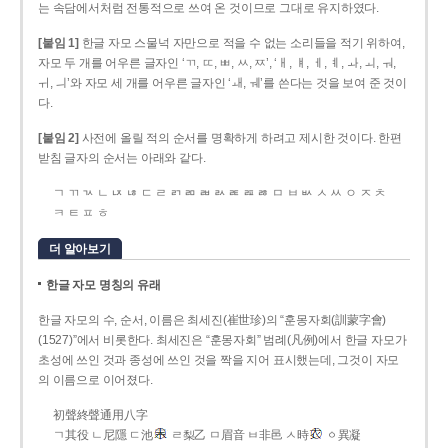
는 속담에서처럼 전통적으로 쓰여 온 것이므로 그대로 유지하였다.
[붙임 1]
한글 자모 스물넉 자만으로 적을 수 없는 소리들을 적기 위하여,
자모 두 개를 어우른 글자인 ‘ㄲ, ㄸ, ㅃ, ㅆ, ㅉ’, ‘ㅐ, ㅒ, ㅔ, ㅖ, ㅘ, ㅚ, ㅝ,
ㅟ, ㅢ’와 자모 세 개를 어우른 글자인 ‘ㅙ, ㅞ’를 쓴다는 것을 보여 준 것이
다.
[붙임 2]
사전에 올릴 적의 순서를 명확하게 하려고 제시한 것이다. 한편
받침 글자의 순서는 아래와 같다.
ㄱ ㄲ ㄳ ㄴ ㄵ ㄶ ㄷ ㄹ ㄺ ㄻ ㄼ ㄽ ㄾ ㄿ ㅀ ㅁ ㅂ ㅄ ㅅ ㅆ ㅇ ㅈ ㅊ
ㅋ ㅌ ㅍ ㅎ
더 알아보기
한글 자모 명칭의 유래
한글 자모의 수, 순서, 이름은 최세진(崔世珍)의 “훈몽자회(訓蒙字會)
(1527)”에서 비롯한다. 최세진은 “훈몽자회” 범례(凡例)에서 한글 자모가
초성에 쓰인 것과 종성에 쓰인 것을 짝을 지어 표시했는데, 그것이 자모
의 이름으로 이어졌다.
初聲終聲通用八字
ㄱ其役 ㄴ尼隱 ㄷ池
ㄹ梨乙 ㅁ眉音 ㅂ非邑 ㅅ時
ㆁ異凝