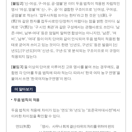
[붙임 2]
‘신-여성, 구-여성, 공-염불’은 이미 두음 법칙이 적용된 자립적인
명사 ‘여성, 염불’에 ‘신-, 구-, 공-’이 결합한 구조이므로 ‘신여성, 구여성,
공염불’로 적는다. ‘접두사처럼 쓰이는 한자’라고 한 것은 ‘신(新), 구
(舊)’와 같은 한자를 접두사로만 단정하기 어렵다는 점을 밝힌 것이다. 실
제로 ‘구(舊)’는 ‘구 시민 회관’과 같은 구성에서는 관형사로도 쓰인다. ‘남
존­-여비, 남부-­여대’ 등은 엄밀히 말하면 합성어는 아니지만, ‘남존’, ‘여
비’, ‘남부’, ‘여대’ 등이 마치 단어와 같이 인식되어 두음 법칙이 적용된 형
태로 굳어져 쓰이고 있는 것이다. 한편 ‘신년도, 구년도’ 등은 발음이 [신
년도], [구ː년도]이며 ‘신년­-도, 구년-­도’로 분석되는 구조이므로 이 규정이
적용되지 않는다.
[붙임 3]
둘 이상의 단어로 이루어진 고유 명사를 붙여 쓰는 경우에도, 결
합된 각 단어를 두음 법칙에 따라 적는다. 따라서 ‘한국 여자 농구 연맹’을
붙여서 쓰면 ‘한국여자농구연맹’이 된다.
더 알아보기
두음 법칙의 적용
두음 법칙의 적용에 차이가 있는 ‘연도’와 ‘년도’는 “표준국어대사전”에서
이러한 차이점을 확인할 수 있다.
연도(年度)
「명사」 사무나 회계 결산 따위의 처리를 위하여 편의