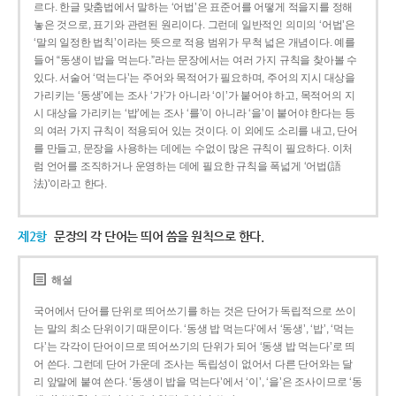
르다. 한글 맞춤법에서 말하는 ‘어법’은 표준어를 어떻게 적을지를 정해
놓은 것으로, 표기와 관련된 원리이다. 그런데 일반적인 의미의 ‘어법’은
‘말의 일정한 법칙’이라는 뜻으로 적용 범위가 무척 넓은 개념이다. 예를
들어 “동생이 밥을 먹는다.”라는 문장에서는 여러 가지 규칙을 찾아볼 수
있다. 서술어 ‘먹는다’는 주어와 목적어가 필요하며, 주어의 지시 대상을
가리키는 ‘동생’에는 조사 ‘가’가 아니라 ‘이’가 붙어야 하고, 목적어의 지
시 대상을 가리키는 ‘밥’에는 조사 ‘를’이 아니라 ‘을’이 붙어야 한다는 등
의 여러 가지 규칙이 적용되어 있는 것이다. 이 외에도 소리를 내고, 단어
를 만들고, 문장을 사용하는 데에는 수없이 많은 규칙이 필요하다. 이처
럼 언어를 조직하거나 운영하는 데에 필요한 규칙을 폭넓게 ‘어법(語
法)’이라고 한다.
제2항
문장의 각 단어는 띄어 씀을 원칙으로 한다.
해설
국어에서 단어를 단위로 띄어쓰기를 하는 것은 단어가 독립적으로 쓰이
는 말의 최소 단위이기 때문이다. ‘동생 밥 먹는다’에서 ‘동생’, ‘밥’, ‘먹는
다’는 각각이 단어이므로 띄어쓰기의 단위가 되어 ‘동생 밥 먹는다’로 띄
어 쓴다. 그런데 단어 가운데 조사는 독립성이 없어서 다른 단어와는 달
리 앞말에 붙여 쓴다. ‘동생이 밥을 먹는다’에서 ‘이’, ‘을’은 조사이므로 ‘동