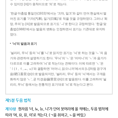
수 있지만 [의]가 원칙이므로 ‘의’로 적는다.
‘한글 마춤법 통일안(1933)’에서는 ‘긔챠, 일긔’와 같이 언어 현실에서 멀
어진 표기를 ‘기차(汽車), 일기(日氣)’로 적을 것을 규정하였다. 그러나 ‘희
망, 주의’는 [의]로 발음되므로 표기도 ‘ㅢ’로 한다고 규정하였다. ‘한글 맞
춤법(1988)’에서는 발음의 변화는 인정하면서 표기는 기존대로 유지하
였다.
‘늬’의 발음과 표기
‘늴리리, 무늬’ 등의 ‘늬’를 ‘니’로 읽지만 표기는 ‘늬’로 하는 것을 ‘ㄴ’의 음
가와 관련하여 설명하기도 한다. ‘무늬’의 ‘ㄴ’은 ‘어머니’의 ‘ㄴ’과 음가가
다르므로 이를 고려하여 ‘늬’로 적는다는 견해이다. 이에 따르면 ‘ㄴ’은
‘ㅣ(ㅑ, ㅕ, ㅛ, ㅠ)’와 결합하면 ‘어머니, 읽으니까’에서의 [니]처럼 경구개
음(硬口蓋音) [ɲ]으로 발음되지만, ‘늴리리, 무늬’ 등의 ‘늬’에서는 구개음
화하지 않은 ‘ㄴ’, 곧 치경음(齒莖音) [n]으로 발음된다. 이를 고려하여 ‘늴
리리, 무늬’ 등에서는 전통적인 표기대로 ‘늬’로 적는다고 본다.
제5절 두음 법칙
제10항
한자음 ‘녀, 뇨, 뉴, 니’가 단어 첫머리에 올 적에는, 두음 법칙에
따라 ‘여, 요, 유, 이’로 적는다. (ㄱ을 취하고, ㄴ을 버림.)