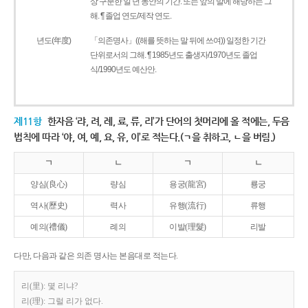
상 구분한 일 년 동안의 기간. 또는 앞의 말에 해당하는 그
해. ¶ 졸업 연도/제작 연도.
년도(年度)
「의존명사」((해를 뜻하는 말 뒤에 쓰여)) 일정한 기간
단위로서의 그해. ¶ 1985년도 출생자/1970년도 졸업
식/1990년도 예산안.
제11항
한자음 ‘랴, 려, 례, 료, 류, 리’가 단어의 첫머리에 올 적에는, 두음
법칙에 따라 ‘야, 여, 예, 요, 유, 이’로 적는다.(ㄱ을 취하고, ㄴ을 버림.)
ㄱ
ㄴ
ㄱ
ㄴ
양심(良心)
량심
용궁(龍宮)
룡궁
역사(歷史)
력사
유행(流行)
류행
예의(禮儀)
례의
이발(理髮)
리발
다만, 다음과 같은 의존 명사는 본음대로 적는다.
리(里): 몇 리냐?
리(理): 그럴 리가 없다.