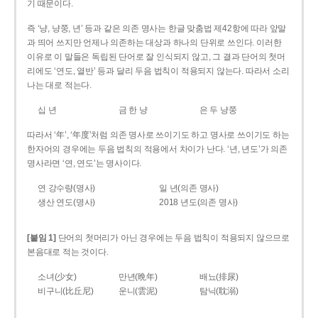
기 때문이다.
즉 ‘냥, 냥쭝, 년’ 등과 같은 의존 명사는 한글 맞춤법 제42항에 따라 앞말
과 띄어 쓰지만 언제나 의존하는 대상과 하나의 단위로 쓰인다. 이러한
이유로 이 말들은 독립된 단어로 잘 인식되지 않고, 그 결과 단어의 첫머
리에도 ‘연도, 열반’ 등과 달리 두음 법칙이 적용되지 않는다. 따라서 소리
나는 대로 적는다.
십 년
금 한 냥
은 두 냥쭝
따라서 ‘年’, ‘年度’처럼 의존 명사로 쓰이기도 하고 명사로 쓰이기도 하는
한자어의 경우에는 두음 법칙의 적용에서 차이가 난다. ‘년, 년도’가 의존
명사라면 ‘연, 연도’는 명사이다.
연 강수량(명사)
일 년(의존 명사)
생산 연도(명사)
2018 년도(의존 명사)
[붙임 1]
단어의 첫머리가 아닌 경우에는 두음 법칙이 적용되지 않으므로
본음대로 적는 것이다.
소녀(少女)
만년(晩年)
배뇨(排尿)
비구니(比丘尼)
운니(雲泥)
탐닉(耽溺)