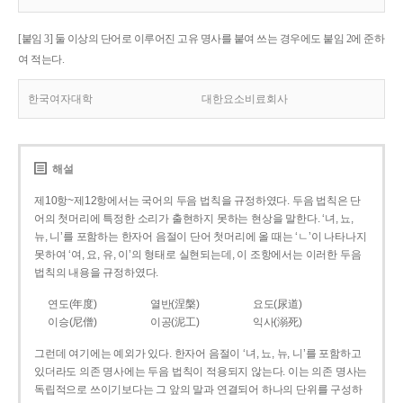
[붙임 3] 둘 이상의 단어로 이루어진 고유 명사를 붙여 쓰는 경우에도 붙임 2에 준하
여 적는다.
한국여자대학
대한요소비료회사
해설
제10항~제12항에서는 국어의 두음 법칙을 규정하였다. 두음 법칙은 단
어의 첫머리에 특정한 소리가 출현하지 못하는 현상을 말한다. ‘녀, 뇨,
뉴, 니’를 포함하는 한자어 음절이 단어 첫머리에 올 때는 ‘ㄴ’이 나타나지
못하여 ‘여, 요, 유, 이’의 형태로 실현되는데, 이 조항에서는 이러한 두음
법칙의 내용을 규정하였다.
연도(年度)
열반(涅槃)
요도(尿道)
이승(尼僧)
이공(泥工)
익사(溺死)
그런데 여기에는 예외가 있다. 한자어 음절이 ‘녀, 뇨, 뉴, 니’를 포함하고
있더라도 의존 명사에는 두음 법칙이 적용되지 않는다. 이는 의존 명사는
독립적으로 쓰이기보다는 그 앞의 말과 연결되어 하나의 단위를 구성하