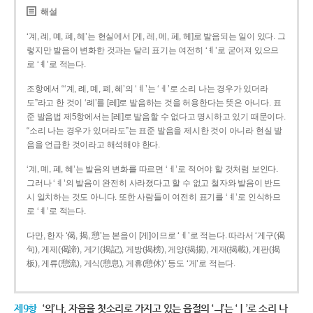
해설
‘계, 례, 몌, 폐, 혜’는 현실에서 [게, 레, 메, 페, 헤]로 발음되는 일이 있다. 그
렇지만 발음이 변화한 것과는 달리 표기는 여전히 ‘ㅖ’로 굳어져 있으므
로 ‘ㅖ’로 적는다.
조항에서 “‘계, 례, 몌, 폐, 혜’의 ‘ㅖ’는 ‘ㅔ’로 소리 나는 경우가 있더라
도”라고 한 것이 ‘례’를 [레]로 발음하는 것을 허용한다는 뜻은 아니다. 표
준 발음법 제5항에서는 [레]로 발음할 수 없다고 명시하고 있기 때문이다.
“소리 나는 경우가 있더라도”는 표준 발음을 제시한 것이 아니라 현실 발
음을 언급한 것이라고 해석해야 한다.
‘계, 몌, 폐, 혜’는 발음의 변화를 따르면 ‘ㅔ’로 적어야 할 것처럼 보인다.
그러나 ‘ㅖ’의 발음이 완전히 사라졌다고 할 수 없고 철자와 발음이 반드
시 일치하는 것도 아니다. 또한 사람들이 여전히 표기를 ‘ㅖ’로 인식하므
로 ‘ㅖ’로 적는다.
다만, 한자 ‘偈, 揭, 憩’는 본음이 [게]이므로 ‘ㅔ’로 적는다. 따라서 ‘게구(偈
句), 게제(偈諦), 게기(揭記), 게방(揭榜), 게양(揭揚), 게재(揭載), 게판(揭
板), 게류(憩流), 게식(憩息), 게휴(憩休)’ 등도 ‘게’로 적는다.
제9항
‘의’나, 자음을 첫소리로 가지고 있는 음절의 ‘ㅢ’는 ‘ㅣ’로 소리 나