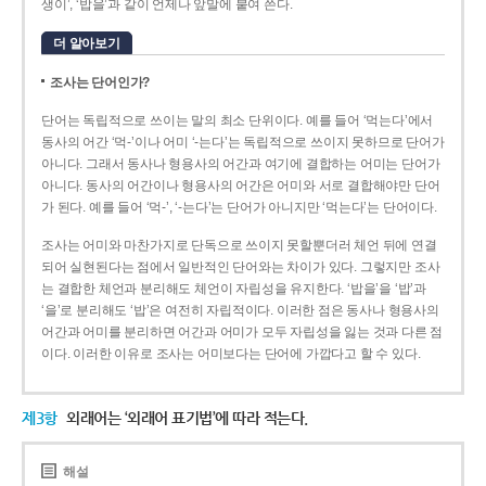
생이’, ‘밥을’과 같이 언제나 앞말에 붙여 쓴다.
더 알아보기
조사는 단어인가?
단어는 독립적으로 쓰이는 말의 최소 단위이다. 예를 들어 ‘먹는다’에서
동사의 어간 ‘먹-­’이나 어미 ‘­-는다’는 독립적으로 쓰이지 못하므로 단어가
아니다. 그래서 동사나 형용사의 어간과 여기에 결합하는 어미는 단어가
아니다. 동사의 어간이나 형용사의 어간은 어미와 서로 결합해야만 단어
가 된다. 예를 들어 ‘먹-’, ‘-는다’는 단어가 아니지만 ‘먹는다’는 단어이다.
조사는 어미와 마찬가지로 단독으로 쓰이지 못할뿐더러 체언 뒤에 연결
되어 실현된다는 점에서 일반적인 단어와는 차이가 있다. 그렇지만 조사
는 결합한 체언과 분리해도 체언이 자립성을 유지한다. ‘밥을’을 ‘밥’과
‘을’로 분리해도 ‘밥’은 여전히 자립적이다. 이러한 점은 동사나 형용사의
어간과 어미를 분리하면 어간과 어미가 모두 자립성을 잃는 것과 다른 점
이다. 이러한 이유로 조사는 어미보다는 단어에 가깝다고 할 수 있다.
제3항
외래어는 ‘외래어 표기법’에 따라 적는다.
해설