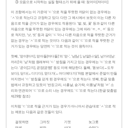
③ 모음으로 시작하는 실질 형태소가 뒤에 올 때: 젖어미[저더미]
이 조항에서는 이 가운데 ‘ㄷ’으로 적을 뚜렷한 까닭이 없는 경우에는
‘ㅅ’으로 적는다고 규정하고 있다. 다만 그 예시에서 보듯이 이는 다른 자
음으로 적을 근거가 없는 경우에도 적용된다. ‘밭, 빚, 꽃’ 등과 같이 다른
자음으로 적을 뚜렷한 까닭이 있는 경우에는 그에 따라 ‘ㅌ, ㅈ, ㅊ’ 등으
로 적지만, ‘낫, 빗’ 등과 같이 ‘ㄷ’이나 다른 자음으로 적을 뚜렷한 근거가
없는 경우는 ‘ㅅ’으로 적는 것이다. 다음과 같이 ‘ㄷ’으로 적을 뚜렷한 근
거가 있는 경우에는 당연히 ‘ㄷ’으로 적는 것이 원칙이다.
첫째, ‘맏이[마지], 맏아들[마다들]’의 ‘맏-’, ‘낟[낟ː], 낟알[나ː달], 낟가리[낟ː
까리]’의 ‘낟’처럼 원래부터 ‘ㄷ’ 받침을 가지고 있는 경우에는 ‘ㄷ’으로 적
는다. ‘곧이[고지], 곧장[곧짱]’ 등도 이에 해당한다. 둘째, ‘돋보다(←도두
보다), 딛다(←디디다), 얻다가(←어디에다가)’처럼 본말에서 준말이 만들
어지면서 ‘ㄷ’ 받침을 갖게 된 경우에도 ‘ㄷ’으로 적는다. 셋째, 한글 맞춤
법에서 규정하고 있듯이 ‘반짇고리, 사흗날, 숟가락, 이튿날’처럼 ‘ㄹ’ 소
리와 연관되어 ‘ㄷ’으로 소리 나는 경우에도 ‘ㄷ’으로 적는다.(한글 맞춤법
제29항 참조)
이처럼 ‘ㄷ’으로 적을 근거가 있는 경우가 아니어서 관습대로 ‘ㅅ’으로 적
는 예로는 다음과 같은 것들이 있다.
걸핏하면
그까짓
기껏
놋그릇
덧셈
빗장
삿대
숫접다