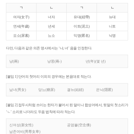
ㄱ
ㄴ
ㄱ
ㄴ
여자(女子)
녀자
유대(紐帶)
뉴대
연세(年歲)
년세
이토(泥土)
니토
요소(尿素)
뇨소
익명(匿名)
닉명
다만, 다음과 같은 의존 명사에서는 ‘냐, 녀’ 음을 인정한다.
냥(兩)
냥쭝(兩-)
년(年)(몇 년)
[붙임 1] 단어의 첫머리 이외의 경우에는 본음대로 적는다.
남녀(男女)
당뇨(糖尿)
결뉴(結紐)
은닉(隱匿)
[붙임 2] 접두사처럼 쓰이는 한자가 붙어서 된 말이나 합성어에서, 뒷말의 첫소리가
‘ㄴ’ 소리로 나더라도 두음 법칙에 따라 적는다.
신여성(新女性)
공염불(空念佛)
남존여비(男尊女卑)