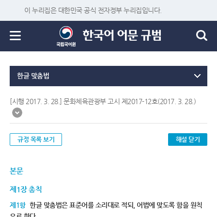
이 누리집은 대한민국 공식 전자정부 누리집입니다.
한글 맞춤법
[시행 2017. 3. 28.] 문화체육관광부 고시 제2017-12호(2017. 3. 28.)
규정 목록 보기
해설 닫기
본문
제1장 총칙
제1항
한글 맞춤법은 표준어를 소리대로 적되, 어법에 맞도록 함을 원칙
으로 한다.