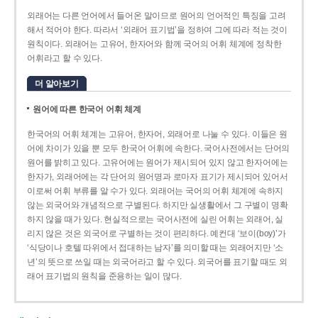
외래어는 다른 언어에서 들어온 말이므로 원어의 언어적인 특징을 고려
해서 적어야 한다. 따라서 ‘외래어 표기법’을 정하여 그에 따라 적는 것이
원칙이다. 외래어는 고유어, 한자어와 함께 국어의 어휘 체계에 정착한
어휘라고 할 수 있다.
더 알아보기
원어에 따른 한국어 어휘 체계
한국어의 어휘 체계는 고유어, 한자어, 외래어로 나눌 수 있다. 이들은 원
어에 차이가 있을 뿐 모두 한국어 어휘에 속한다. 국어사전에서는 단어의
원어를 밝히고 있다. 고유어에는 원어가 제시되어 있지 않고 한자어에는
한자가, 외래어에는 각 단어의 원어명과 로마자 표기가 제시되어 있어서
이로써 어휘 부류를 알 수가 있다. 외래어는 국어의 어휘 체계에 속하지
않는 외국어와 개념적으로 구별된다. 하지만 실생활에서 그 구별이 명확
하지 않을 때가 있다. 현실적으로는 국어사전에 실린 어휘는 외래어, 실
리지 않은 것은 외국어로 구별하는 것이 편리하다. 예컨대 ‘보이(boy)’가
‘식당이나 호텔 따위에서 접대하는 남자’를 의미할 때는 외래어지만 ‘소
년’의 뜻으로 쓰일 때는 외국어라고 할 수 있다. 외국어를 표기할 때도 외
래어 표기법의 원칙을 준용하는 일이 많다.