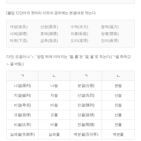
[붙임 1] 단어의 첫머리 이외의 경우에는 본음대로 적는다.
개량(改良)
선량(善良)
수력(水力)
협력(協力)
사례(謝禮)
혼례(婚禮)
와룡(臥龍)
쌍룡(雙龍)
하류(下流)
급류(急流)
도리(道理)
진리(眞理)
다만, 모음이나 ‘ㄴ’ 받침 뒤에 이어지는 ‘렬, 률’은 ‘열, 율’로 적는다.(ㄱ을 취하고
ㄴ을 버림.)
ㄱ
ㄴ
ㄱ
ㄴ
나열(羅列)
나렬
분열(分裂)
분렬
치열(齒列)
치렬
선열(先烈)
선렬
비열(卑劣)
비렬
진열(陳列)
진렬
규율(規律)
규률
선율(旋律)
선률
비율(比率)
비률
전율(戰慄)
전률
실패율(失敗率)
실패률
백분율(百分率)
백분률