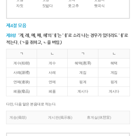
자칫
짓밟다
풋고추
햇곡식
제4절 모음
제8항
‘계, 례, 몌, 폐, 혜’의 ‘ㅖ’는 ‘ㅔ’로 소리 나는 경우가 있더라도 ‘ㅖ’로
적는다. (ㄱ을 취하고, ㄴ을 버림.)
ㄱ
ㄴ
ㄱ
ㄴ
계수(桂樹)
게수
혜택(惠澤)
헤택
사례(謝禮)
사레
계집
게집
연몌(連袂)
연메
핑계
핑게
폐품(廢品)
페품
계시다
게시다
다만, 다음 말은 본음대로 적는다.
게송(偈頌)
게시판(揭示板)
휴게실(休憩室)