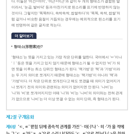
다. 이들은 ‘어간+어미’, ‘어근+어근’과 같이 두 개의 형태소가 결합된 말
이라서, ‘눈곱, 발바닥’ 등과 마찬가지로 된소리를 표기에 반영하지 않는
것이다. 그렇지만 ‘똑똑하다, 쓱싹쓱싹, 쌉쌀하다’의 ‘똑똑, 쓱싹, 쌉쌀’처
럼 같거나 비슷한 음절이 거듭되는 경우에는 예외적으로 된소리를 표기
에 반영하여 같은 글자로 적는다.
더 알아보기
형태소(形態素)란?
‘형태소’는 뜻을 가지고 있는 가장 작은 단위를 말한다. 국어에서 ‘ㅂ’이나
‘ㅣ’ 등은 뜻을 가지고 있지 않기 때문에 형태소가 될 수 없지만 ‘비’가 되
면 뜻을 이루는 최소 단위인 형태소가 된다. ‘책가방’은 ‘책’과 ‘가방’이라
는 두 가지 의미로 쪼개지기 때문에 형태소는 ‘책가방’이 아니라 ‘책’과
‘가방’이다. 더 작은 단위로 쪼개진다고 해도 쪼갰을 때 의미가 없어지거
나 쪼개기 전의 의미와 관련되는 의미가 없어지면 안 된다. ‘나비’는
‘나’와 ‘비’로 쪼개어지지만 이때 ‘나’와 ‘비’는 ‘나비’의 의미와는 전혀 관계
가 없으므로 ‘나비’는 더 이상 쪼갤 수 없는 의미 단위, 즉 형태소가 된다.
제2절 구개음화
제6항
‘ㄷ, ㅌ’ 받침 뒤에 종속적 관계를 가진 ‘- 이(-)’나 ‘- 히 -’가 올 적에
는 그 ‘ㄷ, ㅌ’이 ‘ㅈ, ㅊ’으로 소리 나더라도 ‘ㄷ, ㅌ’으로 적는다.(ㄱ을 취하