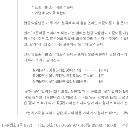
표준어를 소리대로 적는다.
어법에 맞도록 적는다.
한글 맞춤법은 이 두 가지 원칙에 따라 음성 언어인 표준어를 표음 문자
먼저 ‘표준어를 소리대로 적는다’는 말에는 한글 맞춤법이 표준어를 대상
적는다는 것은 그 표준어를 적을 때 발음에 따라 적는다는 뜻이다. 이를테면 [나무]라고 소리 나는 표준어는 ‘나무’로 적
고, [달리다]라고 소리 나는 표준어는 ‘달리다’로 적는다.
그런데 표준어를 소리대로 적는다는 원칙만으로 충분하지 않은 경우가 있다
에 따라 소리가 달라진다.
……………
꽃이[꼬치], 꽃을[꼬츨], 꽃에[꼬체]
[꼬ㅊ]
…
꽃만[꼰만], 꽃나무[꼰나무], 꽃놀이[꼰노리]
[꼰]
………
꽃과[꼳꽈], 꽃다발[꼳따발], 꽃밭[꼳빧]
[꼳]
‘꽃’은 ‘꽃이’일 때는 [꼬ㅊ]으로, ‘꽃만’일 때는 [꼰]으로, ‘꽃과’일 때는
다’는 원칙만 적용한다면, [꼬치]로 소리 나는 말은 ‘꼬치’로, [꼰만]으로 소리 나는 말은 ‘꼰만’으로, [꼳꽈]로 소리 나는 말
은 ‘꼳꽈’로 적게 되어 ‘꽃[花]’이라는 하나의 말이 여러 형태로 적히게 된
그런데 이처럼 의미가 같은 하나의 말을 여러 가지 형태로 적으면 그것이
은 하나의 말은 형태를 하나로 고정하여 일관되게 적어야 의미를 파악하기가 
되게 적는 것이 의미를 파악하는 데 효과적이다.
154(방화3동 827)
대표 전화: 02-2669-9775(평일 09:00~18:00)
전송