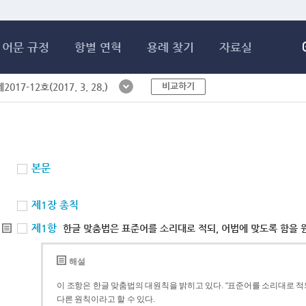
메인콘텐츠 바로가기
어문 규정
항별 연혁
용례 찾기
자료실
비교하기
017-12호(2017. 3. 28.)
본문
제1장 총칙
제1항
한글 맞춤법은 표준어를 소리대로 적되, 어법에 맞도록 함을 
해설
이 조항은 한글 맞춤법의 대원칙을 밝히고 있다. “표준어를 소리대로 적되
다른 원칙이라고 할 수 있다.