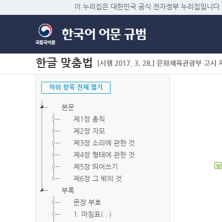
이 누리집은 대한민국 공식 전자정부 누리집입니다.
한글 맞춤법
[시행 2017. 3. 28.] 문화체육관광부 고시 제2
하위 항목 전체 열기
본문
제1장 총칙
제2장 자모
제3장 소리에 관한 것
제4장 형태에 관한 것
제5장 띄어쓰기
북
제6장 그 밖의 것
부록
문장 부호
1. 마침표( . )