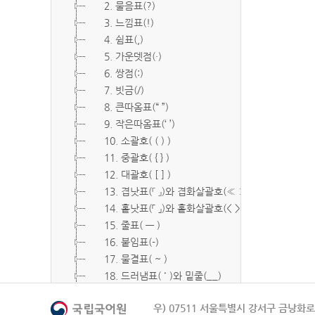
2. 물음표(?)
3. 느낌표(!)
4. 쉼표(,)
5. 가운뎃점(·)
6. 쌍점(:)
7. 빗금(/)
8. 큰따옴표(“ ”)
9. 작은따옴표(‘ ’)
10. 소괄호( ( ) )
11. 중괄호( { } )
12. 대괄호( [ ] )
13. 겹낫표(『 』)와 겹화살괄호(≪ ≫)
14. 홑낫표(「 」)와 홑화살괄호(< >)
15. 줄표( ― )
16. 붙임표(-)
17. 물결표( ~ )
18. 드러냄표( ˙ )와 밑줄(__)
19. 숨김표( O, X )
우) 07511 서울특별시 강서구 금낭화로 
20. 빠짐표( □ )