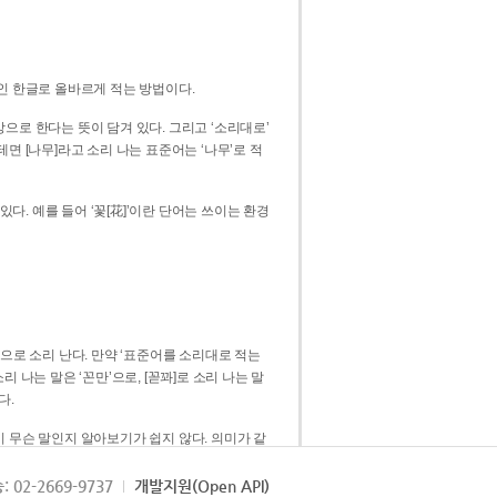
인 한글로 올바르게 적는 방법이다.
으로 한다는 뜻이 담겨 있다. 그리고 ‘소리대로’
. 예를 들어 ‘꽃[花]’이란 단어는 쓰이는 환경
 [꼳]으로 소리 난다. 만약 ‘표준어를 소리대로 적는
다.
 무슨 말인지 알아보기가 쉽지 않다. 의미가 같
쉽다. 즉 ‘꽃, 꼰, 꼳’보다는 ‘꽃’ 하나로 일관
: 02-2669-9737
개발지원(Open API)