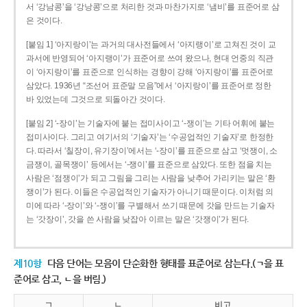
서 ‘강남콩’을 ‘강낭콩’으로 처리한 것과 마찬가지로 ‘냄비’를 표준어로 삼
은 것이다.
[붙임 1] ‘아지랑이’는 과거의 대사전들에서 ‘아지랭이’로 고쳐진 것이 교
과서에 반영되어 ‘아지랭이’가 표준어로 쓰여 왔으나, 현대 언중의 직관
이 ‘아지랑이’를 표준으로 인식하는 경향이 강해 ‘아지랑이’를 표준어로
삼았다. 1936년 “조선어 표준말 모음”에서 ‘아지랑이’를 표준어로 정한
바 있었는데 그것으로 되돌아간 것이다.
[붙임 2] ‘-장이’는 기술자에 붙는 접미사이고 ‘-쟁이’는 기타 어휘에 붙는
접미사이다. 그리고 여기서의 ‘기술자’는 ‘수공업적인 기술자’로 한정한
다. 따라서 ‘칠장이, 유기장이’에서는 ‘-장이’를 표준으로 삼고 ‘멋쟁이, 소
금쟁이, 골목쟁이’ 등에서는 ‘-쟁이’를 표준으로 삼았다. 또한 점을 치는
사람은 ‘점쟁이’가 되고 그림을 그리는 사람을 낮추어 가리키는 말은 ‘환
쟁이’가 된다. 이들은 수공업적인 기술자가 아니기 때문이다. 이처럼 의
미에 따라 ‘-장이’와 ‘-쟁이’를 구별해서 쓰기 때문에 갓을 만드는 기술자
는 ‘갓장이’, 갓을 쓴 사람을 낮잡아 이르는 말은 ‘갓쟁이’가 된다.
제10항
다음 단어는 모음이 단순화한 형태를 표준어로 삼는다.(ㄱ을 표
준어로 삼고, ㄴ을 버림.)
ㄱ
ㄴ
비고