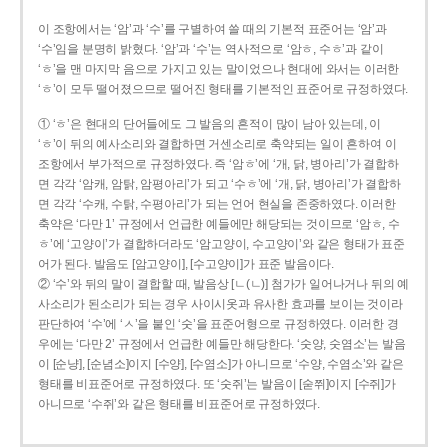
이 조항에서는 ‘암’과 ‘수’를 구별하여 쓸 때의 기본적 표준어는 ‘암’과
‘수’임을 분명히 밝혔다. ‘암’과 ‘수’는 역사적으로 ‘암ㅎ, 수ㅎ’과 같이
‘ㅎ’을 맨 마지막 음으로 가지고 있는 말이었으나 현대에 와서는 이러한
‘ㅎ’이 모두 떨어졌으므로 떨어진 형태를 기본적인 표준어로 규정하였다.
① ‘ㅎ’은 현대의 단어들에도 그 발음의 흔적이 많이 남아 있는데, 이
‘ㅎ’이 뒤의 예사소리와 결합하면 거센소리로 축약되는 일이 흔하여 이
조항에서 부가적으로 규정하였다. 즉 ‘암ㅎ’에 ‘개, 닭, 병아리’가 결합하
면 각각 ‘암캐, 암탉, 암평아리’가 되고 ‘수ㅎ’에 ‘개, 닭, 병아리’가 결합하
면 각각 ‘수캐, 수탉, 수평아리’가 되는 언어 현실을 존중하였다. 이러한
축약은 ‘다만 1’ 규정에서 언급한 예들에만 해당되는 것이므로 ‘암ㅎ, 수
ㅎ’에 ‘고양이’가 결합하더라도 ‘암고양이, 수고양이’와 같은 형태가 표준
어가 된다. 발음도 [암고양이], [수고양이]가 표준 발음이다.
② ‘수’와 뒤의 말이 결합할 때, 발음상 [ㄴ(ㄴ)] 첨가가 일어나거나 뒤의 예
사소리가 된소리가 되는 경우 사이시옷과 유사한 효과를 보이는 것이라
판단하여 ‘수’에 ‘ㅅ’을 붙인 ‘숫’을 표준어형으로 규정하였다. 이러한 경
우에는 ‘다만 2’ 규정에서 언급한 예들만 해당한다. ‘숫양, 숫염소’는 발음
이 [순냥], [순념소]이지 [수양], [수염소]가 아니므로 ‘수양, 수염소’와 같은
형태를 비표준어로 규정하였다. 또 ‘숫쥐’는 발음이 [숟쮜]이지 [수쥐]가
아니므로 ‘수쥐’와 같은 형태를 비표준어로 규정하였다.