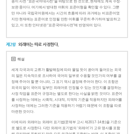
종이 사전 “표준국어대사전”을 바탕으로 한 것으로, 현재에도 계속 수정·
보완 중이다. 여기에서 방대한 어휘의 표준어형을 확인할 수 있다. 그뿐
만 아니라 국립국어원에서는 시간의 흐름에 따라 과거에는 비표준어였
지만 현재에는 표준어로 인정될 만한 어휘를 꾸준히 추가하여 발표하고
있고, 이 또한 인터넷판 “표준국어대사전”에 반영되어 있다.
제2항
외래어는 따로 사정한다.
해설
세계 각국과의 교류가 활발해짐에 따라 물밀 듯이 쏟아져 들어오는 외국
의 말은 지속적으로 조사하여 국어의 일부로 수용할 것인가의 여부를 결
정해 주어야 할 뿐 아니라, 그 표기 역시 결정해 주어야 한다. 이 조항은
외국의 말이 국어의 일부인 외래어로 인정될 수 있는 것인지를 결정하는
사정 작업을 표준어 규정과는 별도로 한다는 사실을 밝힌 것이다. 표준어
를 사정하는 데에는 사회적, 시대적, 지역적 기준을 적용하지만 외래어를
사정하는 데에는 그러한 기준을 적용하기 어렵기 때문에 이 조항을 따로
마련한 것이다.
이에 따라 외래어는 외래어 표기법(문체부 고시 제2017-14호)을 기준으
로 별도로 사정한다. 다만 외래어 표기법의 ‘외래어’가 고유 명사를 포함