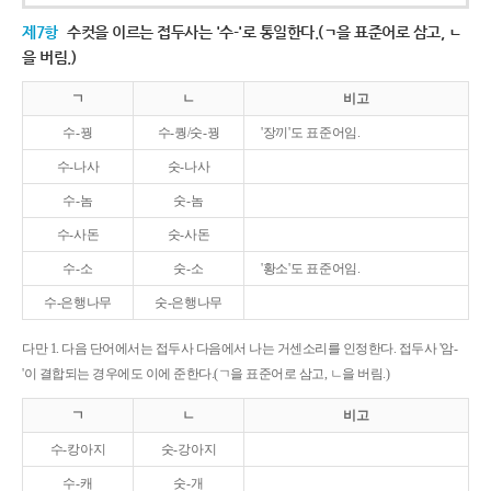
제7항
수컷을 이르는 접두사는 '수-'로 통일한다.(ㄱ을 표준어로 삼고, ㄴ
을 버림.)
ㄱ
ㄴ
비고
수-꿩
수-퀑/숫-꿩
'장끼'도 표준어임.
수-나사
숫-나사
수-놈
숫-놈
수-사돈
숫-사돈
수-소
숫-소
'황소'도 표준어임.
수-은행나무
숫-은행나무
다만 1. 다음 단어에서는 접두사 다음에서 나는 거센소리를 인정한다. 접두사 '암-
'이 결합되는 경우에도 이에 준한다.(ㄱ을 표준어로 삼고, ㄴ을 버림.)
ㄱ
ㄴ
비고
수-캉아지
숫-강아지
수-캐
숫-개