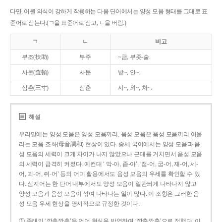
다만, 어원 의식이 강하게 작용하는 다음 단어에서는 양성 모음 형태를 그대로 표
준어로 삼는다.(ㄱ을 표준어로 삼고, ㄴ을 버림.)
ㄱ
ㄴ
비고
부조(扶助)
부주
~금, 부좃-술.
사돈(査頓)
사둔
밭~, 안~.
삼촌(三寸)
삼춘
시~, 외~, 처~.
해설
우리말에는 양성 모음은 양성 모음끼리, 음성 모음은 음성 모음끼리 어울
리는 모음 조화(母音調和) 현상이 있다. 중세 국어에서는 양성 모음과 음
성 모음의 세력이 크게 차이가 나지 않았으나 근대를 거치면서 음성 모음
의 세력이 급격히 커졌다. 예컨대 ‘ 막-아, 좁-아’, ‘접-어, 굽-어, 재-어, 세-
어, 괴-어, 쥐-어’ 등의 어미 활용에서도 음성 모음의 우세를 확인할 수 있
다. 심지어는 한 단어 내부에서도 양성 모음이 일관되게 나타나지 않고
양성 모음과 음성 모음이 섞여 나타나는 일이 많다. 이 조항은 그러한 음
성 모음 우세 현상을 명시적으로 규정한 것이다.
① 종래의 ‘깡총깡총’은 언어 현실을 반영하여 ‘깡충깡충’으로 정했다. 이