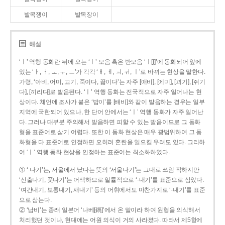
발목쟁이
발목장이
해설
‘ㅣ’ 역행 동화란 뒤에 오는 ‘ㅣ’ 모음 혹은 반모음 ‘ㅣ[j]’에 동화되어 앞에
있는 ‘ㅏ, ㅓ, ㅗ, ㅜ, ㅡ’가 각각 ‘ㅐ, ㅔ, ㅚ, ㅟ, ㅣ’로 바뀌는 현상을 말한다.
가령, ‘아비, 어미, 고기, 죽이다, 끓이다’는 자주 [애비], [에미], [괴기], [쥐기
다], [끼리다]로 발음된다. ‘ㅣ’ 역행 동화는 전국적으로 자주 일어나는 현
상이다. 체언에 조사가 붙은 ‘밥이’를 [배비]와 같이 발음하는 경우는 일부
지역에 국한되어 있으나, 한 단어 안에서는 ‘ㅣ’ 역행 동화가 자주 일어난
다. 그러나 대부분 주의해서 발음하면 피할 수 있는 발음이므로 그 동화
형을 표준어로 삼기 어렵다. 또한 이 동화 현상은 매우 광범위하여 그 동
화형을 다 표준어로 인정하면 오히려 혼란을 일으킬 우려도 있다. 그리하
여 ‘ㅣ’ 역행 동화 현상을 인정하는 표준어는 최소화하였다.
① ‘-나기’는, 서울에서 났다는 뜻의 ‘서울나기’는 그대로 쓰임 직하지만
‘신출나기, 풋나기’는 어색하므로 일률적으로 ‘-내기’를 표준으로 삼았다.
‘여간내기, 보통내기, 새내기’ 등의 어휘에서도 마찬가지로 ‘-내기’를 표준
으로 삼는다.
② ‘남비’는 종래 일본어 ‘나베[鍋]’에서 온 말이라 하여 원형을 의식해서
처리했던 것이나, 현대에는 어원 의식이 거의 사라졌다. 따라서 제5항에