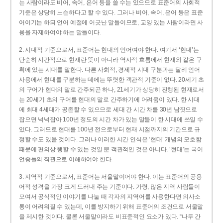
는 사람이라도 비어, 속어, 은어 등을 쓸 수는 있으므로 표준어의 사회적
기준은 상당히 느슨하다고 할 수 있다. 그러나 비어, 속어, 은어 등은 표준
어이기는 하되 언어 예절에 어긋난 말들이므로, 교양 있는 사람이라면 사
용을 자제하여야 하는 말들이다.
2. 시대적 기준으로서, 표준어는 현대의 언어여야 한다. 여기서 ‘현대’는
단순히 시간적으로 현재란 뜻이 아니라 역사적 흐름에서 현재와 같은 구
획에 있는 시대를 말한다. 다른 사회적, 경제적 시대 구분과는 달리 언어
사용에서 현대를 구분하는 데에는 뚜렷한 객관적 기준이 없다. 20세기 초
의 구어가 현대의 말로 간주되곤 하나, 21세기가 상당히 진행된 현재로서
는 20세기 초의 구어를 현대의 말로 간주하기에 어려움이 있다. 한 시대
에 최대 4세대가 공존할 수 있으므로 세대 간 시간 차를 30년 남짓으로
잡으면 넉넉잡아 100년 정도의 시간 차가 있는 말들이 한 시대에 쓰일 수
있다. 그러므로 현대를 100년 전으로부터 현재 시점까지의 기간으로 규
정할 수도 있을 것이다. 그러나 이러한 시간 인식은 ‘현대’ 개념의 모호함
때문에 편의상 행할 수 있는 것일 뿐 객관적인 것은 아니다. ‘현대’는 국어
언중들의 직관으로 이해하여야 한다.
3. 지역적 기준으로서, 표준어는 서울말이어야 한다. 이는 표준어의 공용
어적 성격을 가장 크게 드러내 주는 기준이다. 가령, 많은 지역 사람들이
모여서 공식적인 이야기를 나눌 때 각자의 지역어를 사용한다면 의사소
통이 어려워질 수 있는데, 이를 방지하기 위해 표준어의 조건으로 서울말
을 제시한 것이다. 물론 서울말이라도 비표준적인 요소가 있다. “나두 간