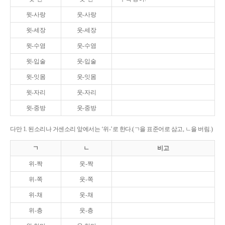
윗-사랑
웃-사랑
윗-세장
웃-세장
윗-수염
웃-수염
윗-입술
웃-입술
윗-잇몸
웃-잇몸
윗-자리
웃-자리
윗-중방
웃-중방
다만 1. 된소리나 거센소리 앞에서는 ‘위-’로 한다.(ㄱ을 표준어로 삼고, ㄴ을 버림.)
ㄱ
ㄴ
비고
위-짝
웃-짝
위-쪽
웃-쪽
위-채
웃-채
위-층
웃-층