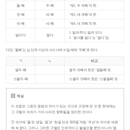
둘-째
두-째
‘제2, 두 개째’의 뜻.
셋-째
세-째
‘제3, 세 개째’의 뜻.
넷-째
네-째
‘제4, 네 개째’의 뜻.
1. 빌려주다, 빌려 오다.
빌리다
빌다
2. ‘용서를 빌다’는 ‘빌다’임.
다만, ‘둘째’는 십 단위 이상의 서수사에 쓰일 때에 ‘두째’로 한다.
ㄱ
ㄴ
비고
열두-째
열두 개째의 뜻은 ‘열둘째’로.
스물두-째
스물두 개째의 뜻은 ‘스물둘째’로.
해설
이 조항은 그동안 용법의 차이가 있는 것으로 규정해 온 것 중 현재에는
그 구별의 의의가 거의 사라진 항목들을 정리한 것이다.
① 과거에 ‘돌’은 생일, ‘돐’은 ‘한글 반포 500돐’처럼 ‘주년’의 의미로 세분
해 써 왔다. 그러나 그러한 구별은 인위적이고 불필요할 뿐만 아니라 ‘돐