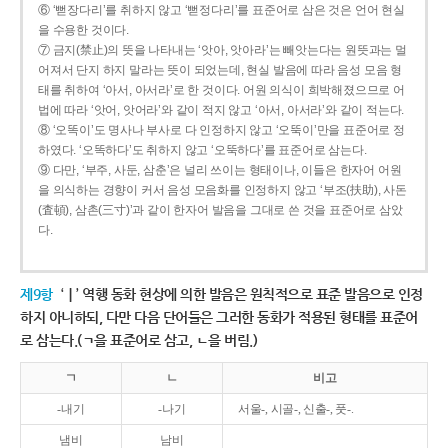
⑥ ‘뻗장다리’를 취하지 않고 ‘뻗정다리’를 표준어로 삼은 것은 언어 현실
을 수용한 것이다.
⑦ 금지(禁止)의 뜻을 나타내는 ‘앗아, 앗아라’는 빼앗는다는 원뜻과는 멀
어져서 단지 하지 말라는 뜻이 되었는데, 현실 발음에 따라 음성 모음 형
태를 취하여 ‘아서, 아서라’로 한 것이다. 어원 의식이 희박해졌으므로 어
법에 따라 ‘앗어, 앗어라’와 같이 적지 않고 ‘아서, 아서라’와 같이 적는다.
⑧ ‘오똑이’도 명사나 부사로 다 인정하지 않고 ‘오뚝이’만을 표준어로 정
하였다. ‘오똑하다’도 취하지 않고 ‘오뚝하다’를 표준어로 삼는다.
⑨ 다만, ‘부주, 사둔, 삼춘’은 널리 쓰이는 형태이나, 이들은 한자어 어원
을 의식하는 경향이 커서 음성 모음화를 인정하지 않고 ‘부조(扶助), 사돈
(査頓), 삼촌(三寸)’과 같이 한자어 발음을 그대로 쓴 것을 표준어로 삼았
다.
제9항
‘ㅣ’ 역행 동화 현상에 의한 발음은 원칙적으로 표준 발음으로 인정
하지 아니하되, 다만 다음 단어들은 그러한 동화가 적용된 형태를 표준어
로 삼는다.(ㄱ을 표준어로 삼고, ㄴ을 버림.)
ㄱ
ㄴ
비고
-내기
-나기
서울-, 시골-, 신출-, 풋-.
냄비
남비