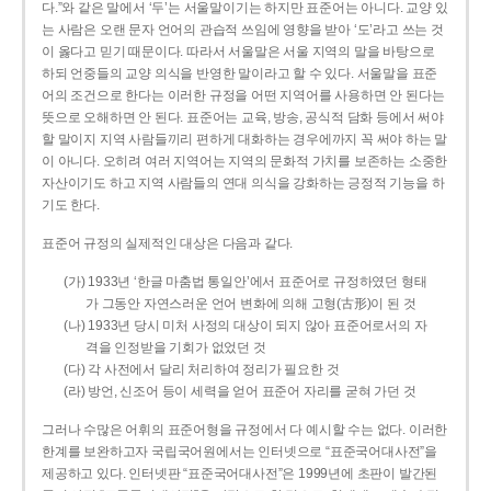
다.”와 같은 말에서 ‘두’는 서울말이기는 하지만 표준어는 아니다. 교양 있
는 사람은 오랜 문자 언어의 관습적 쓰임에 영향을 받아 ‘도’라고 쓰는 것
이 옳다고 믿기 때문이다. 따라서 서울말은 서울 지역의 말을 바탕으로
하되 언중들의 교양 의식을 반영한 말이라고 할 수 있다. 서울말을 표준
어의 조건으로 한다는 이러한 규정을 어떤 지역어를 사용하면 안 된다는
뜻으로 오해하면 안 된다. 표준어는 교육, 방송, 공식적 담화 등에서 써야
할 말이지 지역 사람들끼리 편하게 대화하는 경우에까지 꼭 써야 하는 말
이 아니다. 오히려 여러 지역어는 지역의 문화적 가치를 보존하는 소중한
자산이기도 하고 지역 사람들의 연대 의식을 강화하는 긍정적 기능을 하
기도 한다.
표준어 규정의 실제적인 대상은 다음과 같다.
(가) 1933년 ‘한글 마춤법 통일안’에서 표준어로 규정하였던 형태
가 그동안 자연스러운 언어 변화에 의해 고형(古形)이 된 것
(나) 1933년 당시 미처 사정의 대상이 되지 않아 표준어로서의 자
격을 인정받을 기회가 없었던 것
(다) 각 사전에서 달리 처리하여 정리가 필요한 것
(라) 방언, 신조어 등이 세력을 얻어 표준어 자리를 굳혀 가던 것
그러나 수많은 어휘의 표준어형을 규정에서 다 예시할 수는 없다. 이러한
한계를 보완하고자 국립국어원에서는 인터넷으로 “표준국어대사전”을
제공하고 있다. 인터넷판 “표준국어대사전”은 1999년에 초판이 발간된