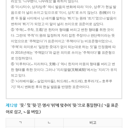
라요’도 ‘나무랬다, 나무래요’를 취하지 않는다.
④ ‘미시/미수, 상치/상추’ 역시 발음의 변화에 따라 ‘미수, 상추’가 현실 발
음으로 더 널리 쓰이고 있으므로 ‘미시, 상치’로 쓰지 않는다. 종(種)이 다
른 두 동물 사이에서 난 새끼를 말하는 ‘튀기’는 원래 ‘트기’였으나 발음이
변하여 ‘튀기’가 되었고 이 말이 널리 쓰이므로 표준어로 삼았다.
⑤ ‘주책(←주착, 主着)’은 한자어 형태를 버리고 변한 형태를 취한 것이
다. 그런데 ‘주착’이 원래 일정하게 자리 잡힌 주장이나 판단력이라는 뜻
이었으므로 ‘주책없다’가 표준어이고 ‘주책이다’는 비표준형이었으나,
‘주책’의 의미로서 ‘일정한 줏대가 없이 되는대로 하는 짓’을 인정함에 따
라 2016년에는 ‘주책없다’와 같은 의미로 쓰이는 ‘주책이다’를 표준형으
로 인정하였다.
⑥ ‘지루하다(←지리하다, 支離--)’ 역시 한자어 어원의 형태를 버리고 변
한 형태를 취한 것이다. 그러나 ‘지리멸렬(支離滅裂)’에서는 ‘지리’가 유지
되고 있다.
⑦ ‘시러베아들(←실업의아들), 허드레(←허드래), 호루라기(←호루루
기)’ 역시 변화된 후의 현실 발음을 반영한 표준어이다.
제12항
‘웃-’ 및 ‘윗-’은 명사 ‘위’에 맞추어 ‘윗-’으로 통일한다.(ㄱ을 표준
어로 삼고, ㄴ을 버림.)
ㄱ
ㄴ
비고