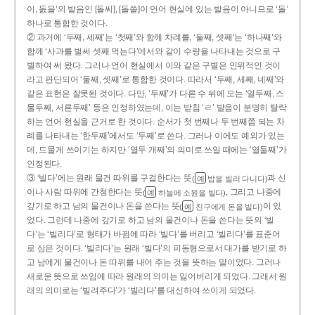
이, 돐을’의 발음인 [돌씨], [돌쓸]이 언어 현실에 있는 발음이 아니므로 ‘돌’
하나로 통합한 것이다.
② 과거에 ‘두째, 세째’는 ‘첫째’와 함께 차례를, ‘둘째, 셋째’는 ‘하나째’와
함께 ‘사과를 벌써 셋째 먹는다’에서와 같이 수량을 나타내는 것으로 구
별하여 써 왔다. 그러나 언어 현실에서 이와 같은 구별은 인위적인 것이
라고 판단되어 ‘둘째, 셋째’로 통합한 것이다. 따라서 ‘두째, 세째, 네째’와
같은 표현은 잘못된 것이다. 다만, ‘두째’가 다른 수 뒤에 오는 ‘열두째, 스
물두째, 서른두째’ 등은 인정하였는데, 이는 받침 ‘ㄹ’ 발음이 분명히 탈락
하는 언어 현실을 근거로 한 것이다. 순서가 첫 번째나 두 번째쯤 되는 차
례를 나타내는 ‘한두째’에서도 ‘두째’로 쓴다. 그러나 이에도 예외가 있는
데, 드물게 쓰이기는 하지만 ‘열두 개째’의 의미로 쓰일 때에는 ‘열둘째’가
인정된다.
③ ‘빌다’에는 원래 물건 따위를 구걸한다는 뜻
과 신
(
밥을 빌러 다니다)
예
이나 사람 따위에 간청한다는 뜻
, 그리고 나중에
(
하늘에 소원을 빌다)
예
갚기로 하고 남의 물건이나 돈을 쓴다는 뜻
이 있
(
친구에게 돈을 빌다)
예
었다. 그런데 나중에 갚기로 하고 남의 물건이나 돈을 쓴다는 뜻의 ‘빌
다’는 ‘빌리다’로 형태가 바뀜에 따라 ‘빌다’를 버리고 ‘빌리다’를 표준어
로 삼은 것이다. ‘빌리다’는 원래 ‘빌다’의 피동형으로서 대가를 받기로 하
고 남에게 물건이나 돈 따위를 내어 주는 것을 뜻하는 말이었다. 그러나
새로운 뜻으로 쓰임에 따라 원래의 의미는 잃어버리게 되었다. 그래서 원
래의 의미로는 ‘빌려주다’가 ‘빌리다’를 대신하여 쓰이게 되었다.