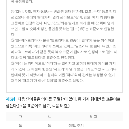
록 규정하였다.
④ ‘갈비, 갓모, 휴지(休紙)’는 변화된 형태인 ‘가리, 갈모, 수지’ 등도 각각
쓰였으나, 본래의 형태가 더 널리 쓰이므로 ‘갈비, 갓모, 휴지’의 형태를
표준어로 인정하였다. 다만, ‘갓모’와는 별개로 비가 올 때 갓 위에 덮어
쓰던 고깔 비슷하게 생긴 물건을 뜻하는 ‘갈모(-帽)’는 표준어로 인정한
다.
⑤ ‘밀-’에 ‘-뜨리다’가 붙은 ‘밀뜨리다’도 언중이 ‘밀다’의 뜻을 의식하고
있으므로 비록 ‘미뜨리다’가 쓰이고 있어도 ‘밀뜨리다’로 쓴다. 다만, ‘-뜨
리다’와 ‘-트리다’가 같은 뜻의 복수 표준어 접미사로 인정되므로 ‘밀뜨리
다’와 함께 ‘밀트리다’도 표준어로 인정된다.
⑥ ‘적이’는 의미적으로 ‘적다’와는 멀어지고 오히려 반대의 의미를 가지
게 되었다. 그 때문에 한동안 ‘저으기’가 널리 보급되기도 하였다. 그러나
반대의 뜻이 되었더라도 원래의 어원 ‘적다’와의 관계는 부정할 수 없기
때문에 ‘저으기’가 아닌 ‘적이’를 표준어로 삼았다.
제6항
다음 단어들은 의미를 구별함이 없이, 한 가지 형태만을 표준어로
삼는다.(ㄱ을 표준어로 삼고, ㄴ을 버림.)
ㄱ
ㄴ
비고
돌
돐
생일, 주기.