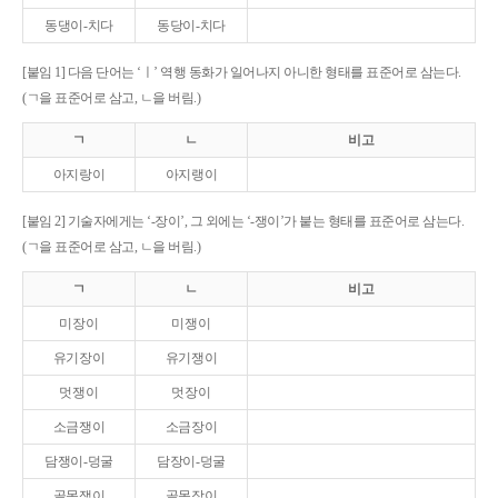
동댕이-치다
동당이-치다
[붙임 1] 다음 단어는 ‘ㅣ’ 역행 동화가 일어나지 아니한 형태를 표준어로 삼는다.
(ㄱ을 표준어로 삼고, ㄴ을 버림.)
ㄱ
ㄴ
비고
아지랑이
아지랭이
[붙임 2] 기술자에게는 ‘-장이’, 그 외에는 ‘-쟁이’가 붙는 형태를 표준어로 삼는다.
(ㄱ을 표준어로 삼고, ㄴ을 버림.)
ㄱ
ㄴ
비고
미장이
미쟁이
유기장이
유기쟁이
멋쟁이
멋장이
소금쟁이
소금장이
담쟁이-덩굴
담장이-덩굴
골목쟁이
골목장이