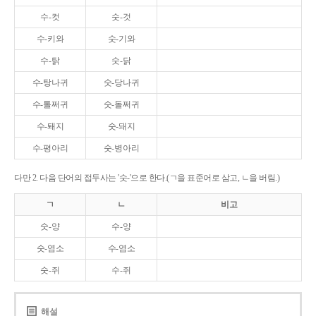
수-컷
숫-것
수-키와
숫-기와
수-탉
숫-닭
수-탕나귀
숫-당나귀
수-톨쩌귀
숫-돌쩌귀
수-퇘지
숫-돼지
수-평아리
숫-병아리
다만 2. 다음 단어의 접두사는 '숫-'으로 한다.(ㄱ을 표준어로 삼고, ㄴ을 버림.)
ㄱ
ㄴ
비고
숫-양
수-양
숫-염소
수-염소
숫-쥐
수-쥐
해설