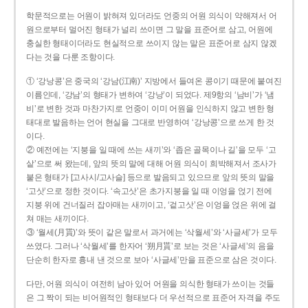
학문적으로는 어원이 밝혀져 있더라도 언중의 어원 의식이 약해져서 어
원으로부터 멀어진 형태가 널리 쓰이면 그 말을 표준어로 삼고, 어원에
충실한 형태이더라도 현실적으로 쓰이지 않는 말은 표준어로 삼지 않겠
다는 것을 다룬 조항이다.
① ‘강낭콩’은 중국의 ‘강남(江南)’ 지방에서 들여온 콩이기 때문에 붙여진
이름인데, ‘강남’의 형태가 변하여 ‘강낭’이 되었다. 제9항의 ‘남비’가 ‘냄
비’로 변한 것과 마찬가지로 언중이 이미 어원을 인식하지 않고 변한 형
태대로 발음하는 언어 현실을 그대로 반영하여 ‘강낭콩’으로 쓰게 한 것
이다.
② 예전에는 ‘지붕을 일 때에 쓰는 새끼’와 ‘좁은 골목이나 길’을 모두 ‘고
샅’으로 써 왔는데, 앞의 뜻의 말에 대해 어원 의식이 희박해져서 조사가
붙은 형태가 [고사시/고사슬] 등으로 발음되고 있으므로 앞의 뜻의 말을
‘고삿’으로 정한 것이다. ‘속고삿’은 초가지붕을 일 때 이엉을 얹기 전에
지붕 위에 건너질러 잡아매는 새끼이고, ‘겉고삿’은 이엉을 얹은 위에 걸
쳐 매는 새끼이다.
③ ‘월세(月貰)’와 뜻이 같은 말로서 과거에는 ‘삭월세’와 ‘사글세’가 모두
쓰였다. 그러나 ‘삭월세’를 한자어 ‘朔月貰’로 보는 것은 ‘사글세’의 음을
단순히 한자로 흉내 낸 것으로 보아 ‘사글세’만을 표준으로 삼은 것이다.
다만, 어원 의식이 여전히 남아 있어 어원을 의식한 형태가 쓰이는 것들
은 그 짝이 되는 비어원적인 형태보다 더 우선적으로 표준어 자격을 주도