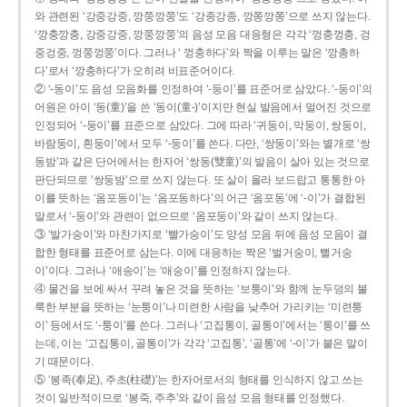
와 관련된 ‘강중강중, 깡쭝깡쭝’도 ‘강종강종, 깡쫑깡쫑’으로 쓰지 않는다.
‘깡충깡충, 강중강중, 깡쭝깡쭝’의 음성 모음 대응형은 각각 ‘껑충껑충, 겅
중겅중, 껑쭝껑쭝’이다. 그러나 ‘ 껑충하다’와 짝을 이루는 말은 ‘깡총하
다’로서 ‘깡충하다’가 오히려 비표준어이다.
② ‘-동이’도 음성 모음화를 인정하여 ‘-둥이’를 표준어로 삼았다. ‘-둥이’의
어원은 아이 ‘동(童)’을 쓴 ‘동이(童-)’이지만 현실 발음에서 멀어진 것으로
인정되어 ‘-둥이’를 표준으로 삼았다. 그에 따라 ‘귀둥이, 막둥이, 쌍둥이,
바람둥이, 흰둥이’에서 모두 ‘-둥이’를 쓴다. 다만, ‘쌍둥이’와는 별개로 ‘쌍
동밤’과 같은 단어에서는 한자어 ‘쌍동(雙童)’의 발음이 살아 있는 것으로
판단되므로 ‘쌍둥밤’으로 쓰지 않는다. 또 살이 올라 보드랍고 통통한 아
이를 뜻하는 ‘옴포동이’는 ‘옴포동하다’의 어근 ‘옴포동’에 ‘-이’가 결합된
말로서 ‘-둥이’와 관련이 없으므로 ‘옴포둥이’와 같이 쓰지 않는다.
③ ‘발가숭이’와 마찬가지로 ‘빨가숭이’도 양성 모음 뒤에 음성 모음이 결
합한 형태를 표준어로 삼는다. 이에 대응하는 짝은 ‘벌거숭이, 뻘거숭
이’이다. 그러나 ‘애송이’는 ‘애숭이’를 인정하지 않는다.
④ 물건을 보에 싸서 꾸려 놓은 것을 뜻하는 ‘보퉁이’와 함께 눈두덩의 불
룩한 부분을 뜻하는 ‘눈퉁이’나 미련한 사람을 낮추어 가리키는 ‘미련퉁
이’ 등에서도 ‘-퉁이’를 쓴다. 그러나 ‘고집통이, 골통이’에서는 ‘통이’를 쓰
는데, 이는 ‘고집통이, 골통이’가 각각 ‘고집통’, ‘골통’에 ‘-이’가 붙은 말이
기 때문이다.
⑤ ‘봉족(奉足), 주초(柱礎)’는 한자어로서의 형태를 인식하지 않고 쓰는
것이 일반적이므로 ‘봉죽, 주추’와 같이 음성 모음 형태를 인정했다.