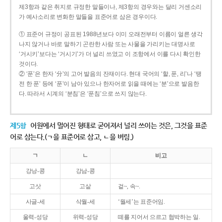
제3항과 같은 취지로 규정한 말들이나, 제3항의 경우와는 달리 거센소리
가 예사소리로 변화한 말들을 표준어로 삼은 경우이다.
① 표준어 규정이 공표된 1988년보다 이미 오래전부터 이름이 얼른 생각
나지 않거나 바로 말하기 곤란한 사람 또는 사물을 가리키는 대명사로
‘거시키’보다는 ‘거시기’가 더 널리 쓰였고 이 조항에서 이를 다시 확인한
것이다.
② ‘푼’은 한자 ‘分’의 고어 발음의 잔재이다. 현대 국어의 ‘할, 푼, 리’나 ‘땡
전 한 푼’ 등에 ‘푼’이 남아 있으나 한자어로 읽을 때에는 ‘분’으로 발음한
다. 따라서 시계의 ‘분침’은 ‘푼침’으로 쓰지 않는다.
제5항
어원에서 멀어진 형태로 굳어져서 널리 쓰이는 것은, 그것을 표준
어로 삼는다.(ㄱ을 표준어로 삼고, ㄴ을 버림.)
ㄱ
ㄴ
비고
강낭-콩
강남-콩
고삿
고샅
겉~, 속~.
사글-세
삭월-세
‘월세’는 표준어임.
울력-성당
위력-성당
떼를 지어서 으르고 협박하는 일.