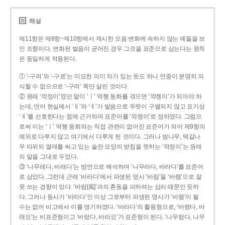
해설
제11항은 제8항~제10항에서 제시한 모음 변화에 속하지 않는 예들을 보
인 조항이다. 변화된 발음이 굳어진 경우 그것을 표준으로 삼는다는 원칙
은 동일하게 적용된다.
① ‘-구려’와 ‘-구료’는 미묘한 의미 차가 있는 듯도 하나 언중이 분명히 의
식할 수 없으므로 ‘-구려’ 쪽만 살린 것이다.
② 원래 ‘깍정이’였던 말이 ‘ㅣ’ 역행 동화를 겪으면 ‘깍젱이’가 되어야 하
는데, 언어 현실에서 ‘ㅐ’와 ‘ㅔ’가 발음으로 뚜렷이 구별되지 않고 표기상
‘ㅐ’를 선호한다는 점에 근거하여 표준어를 ‘깍쟁이’로 정하였다. 그럼으
로써 이는 ‘ㅣ’ 역행 동화와는 직접 관련이 없어진 표준어가 되어 제9항의
예외로 다루지 않고 여기에서 다루게 된 것이다. 그러나 밤나무, 떡갈나
무 따위의 열매를 싸고 있는 술잔 모양의 받침을 뜻하는 ‘깍정이’는 원래
의 말을 그대로 두었다.
③ ‘나무래다, 바래다’는 방언으로 해석하여 ‘나무라다, 바라다’를 표준어
로 삼았다. 그런데 근래 ‘바라다’에서 파생된 명사 ‘바람’을 ‘바램’으로 잘
못 쓰는 경향이 있다. ‘바람[風]’과의 혼동을 피하려는 심리 때문인 듯하
다. 그러나 동사가 ‘바라다’인 이상 그로부터 파생된 명사가 ‘바램’이 될
수는 없어 비고에서 이를 명기하였다. ‘바라다’의 활용형으로, ‘바랬다, 바
래요’는 비표준형이고 ‘바랐다, 바라요’가 표준형이 된다. ‘나무랐다, 나무