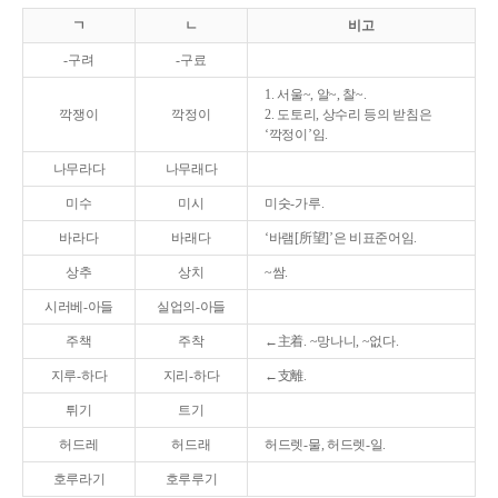
ㄱ
ㄴ
비고
-구려
-구료
1. 서울~, 알~, 찰~.
깍쟁이
깍정이
2. 도토리, 상수리 등의 받침은
‘깍정이’임.
나무라다
나무래다
미수
미시
미숫-가루.
바라다
바래다
‘바램[所望]’은 비표준어임.
상추
상치
~쌈.
시러베-아들
실업의-아들
주책
주착
←主着. ~망나니, ~없다.
지루-하다
지리-하다
←支離.
튀기
트기
허드레
허드래
허드렛-물, 허드렛-일.
호루라기
호루루기