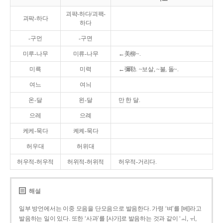
괴퍅-하다/괴팩-
괴팍-하다
하다
-구먼
-구면
미루-나무
미류-나무
←美柳~.
미륵
미력
←彌勒. ~보살, ~불, 돌~.
여느
여늬
온-달
왼-달
만 한 달.
으레
으례
케케-묵다
켸켸-묵다
허우대
허위대
허우적-허우적
허위적-허위적
허우적-거리다.
해설
일부 방언에서는 이중 모음을 단모음으로 발음한다. 가령 ‘벼’를 [베]라고
발음하는 일이 있다. 또한 ‘사과’를 [사가]로 발음하는 것과 같이 ‘ㅚ, ㅟ,