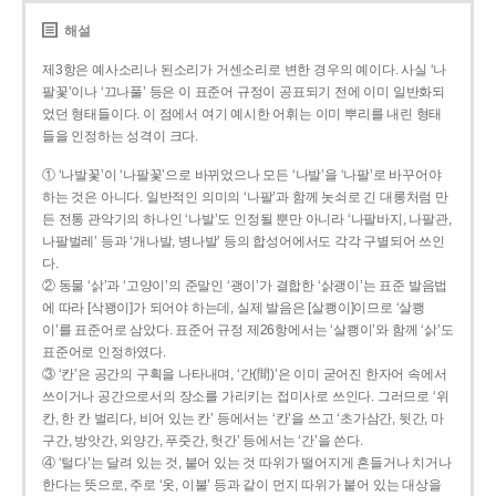
해설
제3항은 예사소리나 된소리가 거센소리로 변한 경우의 예이다. 사실 ‘나
팔꽃’이나 ‘끄나풀’ 등은 이 표준어 규정이 공표되기 전에 이미 일반화되
었던 형태들이다. 이 점에서 여기 예시한 어휘는 이미 뿌리를 내린 형태
들을 인정하는 성격이 크다.
① ‘나발꽃’이 ‘나팔꽃’으로 바뀌었으나 모든 ‘나발’을 ‘나팔’로 바꾸어야
하는 것은 아니다. 일반적인 의미의 ‘나팔’과 함께 놋쇠로 긴 대롱처럼 만
든 전통 관악기의 하나인 ‘나발’도 인정될 뿐만 아니라 ‘나팔바지, 나팔관,
나팔벌레’ 등과 ‘개나발, 병나발’ 등의 합성어에서도 각각 구별되어 쓰인
다.
② 동물 ‘삵’과 ‘고양이’의 준말인 ‘괭이’가 결합한 ‘삵괭이’는 표준 발음법
에 따라 [삭꽹이]가 되어야 하는데, 실제 발음은 [살쾡이]이므로 ‘살쾡
이’를 표준어로 삼았다. 표준어 규정 제26항에서는 ‘살쾡이’와 함께 ‘삵’도
표준어로 인정하였다.
③ ‘칸’은 공간의 구획을 나타내며, ‘간(間)’은 이미 굳어진 한자어 속에서
쓰이거나 공간으로서의 장소를 가리키는 접미사로 쓰인다. 그러므로 ‘위
칸, 한 칸 벌리다, 비어 있는 칸’ 등에서는 ‘칸’을 쓰고 ‘초가삼간, 뒷간, 마
구간, 방앗간, 외양간, 푸줏간, 헛간’ 등에서는 ‘간’을 쓴다.
④ ‘털다’는 달려 있는 것, 붙어 있는 것 따위가 떨어지게 흔들거나 치거나
한다는 뜻으로, 주로 ‘옷, 이불’ 등과 같이 먼지 따위가 붙어 있는 대상을