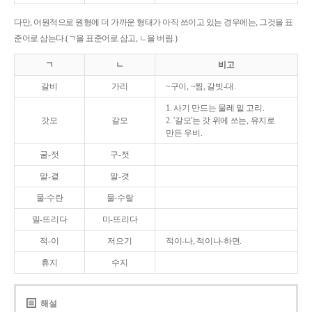
다만, 어원적으로 원형에 더 가까운 형태가 아직 쓰이고 있는 경우에는, 그것을 표
준어로 삼는다.(ㄱ을 표준어로 삼고, ㄴ을 버림.)
ㄱ
ㄴ
비고
갈비
가리
~구이, ~찜, 갈빗-대.
1. 사기 만드는 물레 밑 고리.
갓모
갈모
2. '갈모'는 갓 위에 쓰는, 유지로
만든 우비.
굴-젓
구-젓
말-곁
말-겻
물-수란
물-수랄
밀-뜨리다
미-뜨리다
적-이
저으기
적이-나, 적이나-하면.
휴지
수지
해설