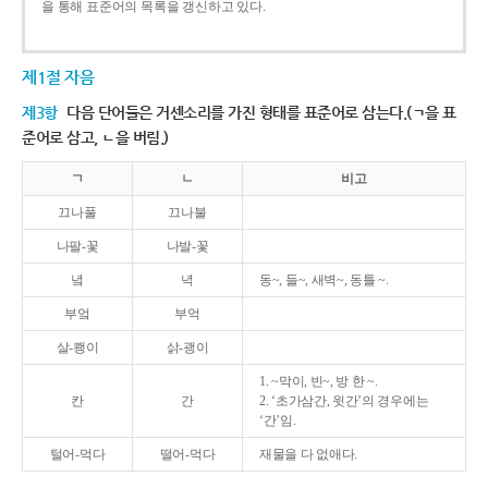
을 통해 표준어의 목록을 갱신하고 있다.
제1절 자음
제3항
다음 단어들은 거센소리를 가진 형태를 표준어로 삼는다.(ㄱ을 표
준어로 삼고, ㄴ을 버림.)
ㄱ
ㄴ
비고
끄나풀
끄나불
나팔-꽃
나발-꽃
녘
녁
동~, 들~, 새벽~, 동틀 ~.
부엌
부억
살-쾡이
삵-괭이
1. ~막이, 빈~, 방 한 ~.
칸
간
2. ‘초가삼간, 윗간’의 경우에는
‘간’임.
털어-먹다
떨어-먹다
재물을 다 없애다.