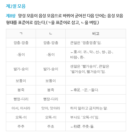
제2절 모음
제8항
양성 모음이 음성 모음으로 바뀌어 굳어진 다음 단어는 음성 모음
형태를 표준어로 삼는다.(ㄱ을 표준어로 삼고, ㄴ을 버림.)
ㄱ
ㄴ
비고
깡충-깡충
깡총-깡총
큰말은 ‘껑충껑충’임.
←童-이. 귀-, 막-, 선-, 쌍-, 검-,
-둥이
-동이
바람-, 흰-.
센말은 ‘빨가숭이’, 큰말은
발가-숭이
발가-송이
‘벌거숭이, 뻘거숭이’임.
보퉁이
보통이
봉죽
봉족
←奉足. ~꾼, ~들다.
뻗정-다리
뻗장-다리
아서, 아서라
앗아, 앗아라
하지 말라고 금지하는 말.
오뚝-이
오똑-이
부사도 ‘오뚝-이’임.
주추
주초
←柱礎. 주춧-돌.