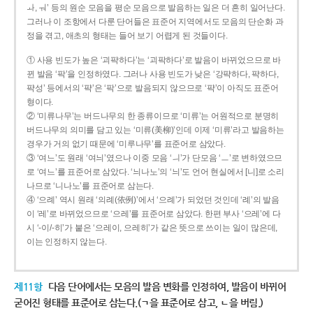
ㅘ, ㅝ’ 등의 원순 모음을 평순 모음으로 발음하는 일은 더 흔히 일어난다.
그러나 이 조항에서 다룬 단어들은 표준어 지역에서도 모음의 단순화 과
정을 겪고, 애초의 형태는 들어 보기 어렵게 된 것들이다.
① 사용 빈도가 높은 ‘괴퍅하다’는 ‘괴팍하다’로 발음이 바뀌었으므로 바
뀐 발음 ‘팍’을 인정하였다. 그러나 사용 빈도가 낮은 ‘강퍅하다, 퍅하다,
퍅성’ 등에서의 ‘퍅’은 ‘팍’으로 발음되지 않으므로 ‘퍅’이 아직도 표준어
형이다.
② ‘미류나무’는 버드나무의 한 종류이므로 ‘미류’는 어원적으로 분명히
버드나무의 의미를 담고 있는 ‘미류(美柳)’인데 이제 ‘미류’라고 발음하는
경우가 거의 없기 때문에 ‘미루나무’를 표준어로 삼았다.
③ ‘여느’도 원래 ‘여늬’였으나 이중 모음 ‘ㅢ’가 단모음 ‘ㅡ’로 변하였으므
로 ‘여느’를 표준어로 삼았다. ‘늬나노’의 ‘늬’도 언어 현실에서 [니]로 소리
나므로 ‘니나노’를 표준어로 삼는다.
④ ‘으례’ 역시 원래 ‘의례(依例)’에서 ‘으례’가 되었던 것인데 ‘례’의 발음
이 ‘레’로 바뀌었으므로 ‘으레’를 표준어로 삼았다. 한편 부사 ‘으레’에 다
시 ‘-이/-히’가 붙은 ‘으레이, 으레히’가 같은 뜻으로 쓰이는 일이 많은데,
이는 인정하지 않는다.
제11항
다음 단어에서는 모음의 발음 변화를 인정하여, 발음이 바뀌어
굳어진 형태를 표준어로 삼는다.(ㄱ을 표준어로 삼고, ㄴ을 버림.)