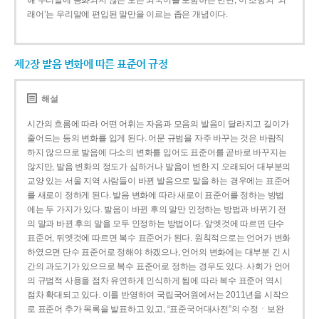
해 우리말에 동화되지 않은 모든 외국어를 포함하는 반면, 이 조항의 ‘외
래어’는 우리말에 편입된 말만을 이르는 좁은 개념이다.
제2장 발음 변화에 따른 표준어 규정
해설
시간의 흐름에 따라 어떤 어휘는 자음과 모음의 발음이 달라지고 길이가
줄어드는 등의 변화를 입게 된다. 어문 규범을 자주 바꾸는 것은 바람직
하지 않으므로 발음에 다소의 변화를 입어도 표준어를 곧바로 바꾸지는
않지만, 발음 변화의 정도가 심하거나 발음이 변한 지 오래되어 대부분의
교양 있는 서울 지역 사람들이 바뀐 발음으로 말을 하는 경우에는 표준어
를 새로이 정하게 된다. 발음 변화에 따라 새로이 표준어를 정하는 방법
에는 두 가지가 있다. 발음이 바뀐 후의 말만 인정하는 방법과 바뀌기 전
의 말과 바뀐 후의 말을 모두 인정하는 방법이다. 앞엣것에 따르면 단수
표준어, 뒤엣것에 따르면 복수 표준어가 된다. 원칙적으로는 언어가 변화
하였으면 단수 표준어로 정해야 하겠으나, 언어의 변화에는 대부분 긴 시
간의 과도기가 있으므로 복수 표준어로 정하는 경우도 있다. 사회가 언어
의 규범적 사용을 점차 유연하게 인식하게 됨에 따라 복수 표준어 역시
점차 확대되고 있다. 이를 반영하여 국립국어원에서는 2011년을 시작으
로 표준어 추가 목록을 발표하고 있고, “표준국어대사전”의 수정ㆍ보완