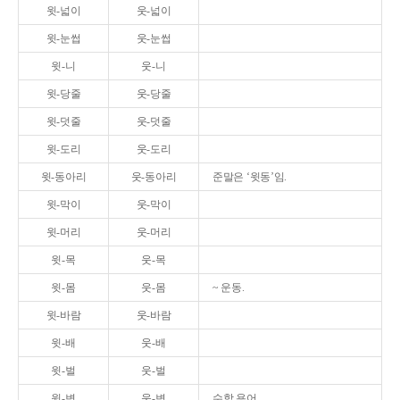
윗-넓이
웃-넓이
윗-눈썹
웃-눈썹
윗-니
웃-니
윗-당줄
웃-당줄
윗-덧줄
웃-덧줄
윗-도리
웃-도리
윗-동아리
웃-동아리
준말은 ‘윗동’임.
윗-막이
웃-막이
윗-머리
웃-머리
윗-목
웃-목
윗-몸
웃-몸
~ 운동.
윗-바람
웃-바람
윗-배
웃-배
윗-벌
웃-벌
윗-변
웃-변
수학 용어.