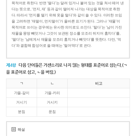
목적어로 취한다. 반면 ‘떨다’는 달려 있거나 붙어 있는 것을 쳐서 떼어 낸
다는 뜻으로, ‘먼지, 재’ 등과 같이 떨어져 나가는 대상을 목적어로 취한
다. 따라서 ‘먼지를 떨기 위해 옷을 털다’와 같이 쓸 수 있다. 이러한 쓰임
을 고려하면 ‘재떨이, 먼지떨이’가 올바른 표기가 된다. 그러나 ‘재물’이
목적어로 쓰이는 경우에는 유사한 의미로도 쓰인다. ‘털다’는 ‘남이 가진
재물을 몽땅 빼앗거나 그것이 보관된 장소를 모조리 뒤지어 훔치다’를,
‘떨다’는 ‘남에게서 재물을 모조리 훔치거나 빼앗다’를 뜻한다. 다만, ‘먹
다’와 결합해 합성어로 쓸 때에는 ‘털어먹다’로 쓴다.
제4항
다음 단어들은 거센소리로 나지 않는 형태를 표준어로 삼는다.(ㄱ
을 표준어로 삼고, ㄴ을 버림.)
ㄱ
ㄴ
비고
가을-갈이
가을-카리
거시기
거시키
분침
푼침
해설