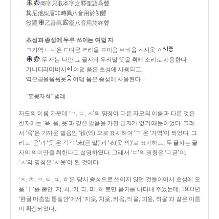
兩字只取本字之釋俚語爲聲
其尼池梨眉非時異八音用於初聲
役隱
乙音邑
凝八音用於終聲
초성과 종성에 두루 쓰이는 여덟 자
ㄱ기역 ㄴ니은 ㄷ디귿 ㄹ리을 ㅁ미음 ㅂ비읍 ㅅ시옷 ㆁ
두 자는 다만 그 글자의 우리말 뜻을 취해 소리로 사용한다.
기니디리미비시
여덟 음은 초성에 사용되고,
역은귿을음읍옷
여덟 음은 종성에 사용된다.
“훈몽자회” 범례
자모의 이름 가운데 ‘ㄱ, ㄷ, ㅅ’의 명칭이 다른 자모의 이름과 다른 것은
한자에는 ‘윽, 읃, 읏’과 같은 발음을 가진 글자가 없기 때문이었다. 그래
서 ‘윽’은 가까운 발음인 ‘役(역)’으로 표시하여 ‘ㄱ’은 ‘기역’이 되었다. 그
리고 ‘읃’과 ‘읏’은 각각 ‘末(귿 말)’과 ‘衣(옷 의)’로 표기하고, 두 글자는 글
자의 의미만을 취한다고 설명하였다. 그래서 ‘ㄷ’의 명칭은 ‘디귿’이,
‘ㅅ’의 명칭은 ‘시옷’이 된 것이다.
‘ㅈ, ㅊ, ㅋ, ㅌ, ㅍ, ㅎ’은 당시 종성으로 쓰이지 않던 것들이어서 초성에 모
음 ‘ㅣ’를 붙인 ‘지, 치, 키, 티, 피, 히’로만 음가를 나타내 주었는데, 1933년
‘한글 마춤법 통일안’에서 ‘지읒, 치읓, 키읔, 티읕, 피읖, 히읗’과 같은 이름
이 확정되었다.