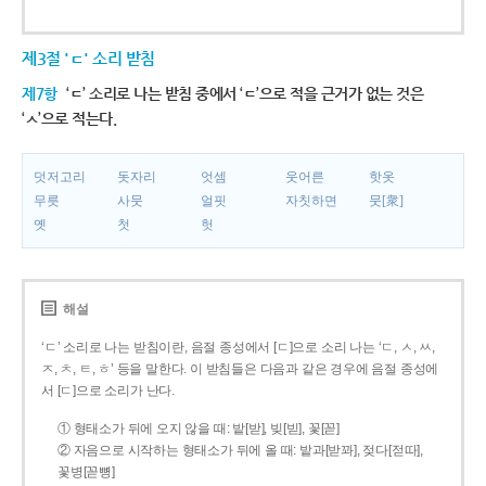
제3절 'ㄷ' 소리 받침
제7항
‘ㄷ’ 소리로 나는 받침 중에서 ‘ㄷ’으로 적을 근거가 없는 것은
‘ㅅ’으로 적는다.
덧저고리
돗자리
엇셈
웃어른
핫옷
무릇
사뭇
얼핏
자칫하면
뭇[衆]
옛
첫
헛
해설
‘ㄷ’ 소리로 나는 받침이란, 음절 종성에서 [ㄷ]으로 소리 나는 ‘ㄷ, ㅅ, ㅆ,
ㅈ, ㅊ, ㅌ, ㅎ’ 등을 말한다. 이 받침들은 다음과 같은 경우에 음절 종성에
서 [ㄷ]으로 소리가 난다.
① 형태소가 뒤에 오지 않을 때: 밭[받], 빚[빋], 꽃[꼳]
② 자음으로 시작하는 형태소가 뒤에 올 때: 밭과[받꽈], 젖다[젇따],
꽃병[꼳뼝]