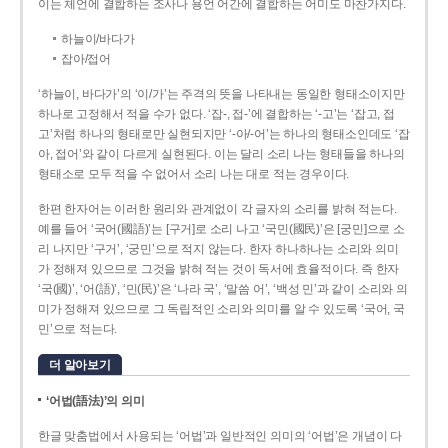
이는 체언에 결합하는 조사나 용언 어간에 결합하는 어미도 마찬가지다.
하늘이/바다가
잡아/접어
‘하늘이, 바다가’의 ‘이/가’는 주격의 뜻을 나타내는 동일한 형태소이지만
하나로 고정해서 적을 수가 없다. ‘잡-, 접-’에 결합하는 ‘-고’는 ‘잡고, 접
고’처럼 하나의 형태로만 실현되지만 ‘-아/-어’는 하나의 형태소인데도 ‘잡
아, 접어’와 같이 다르게 실현된다. 이는 달리 소리 나는 형태들을 하나의
형태소로 모두 적을 수 없어서 소리 나는 대로 적는 경우이다.
한편 한자어는 이러한 원리와 관계없이 각 글자의 소리를 밝혀 적는다.
예를 들어 ‘국어(國語)’는 [구거]로 소리 나고 ‘국민(國民)’은 [궁민]으로 소
리 나지만 ‘구거’, ‘궁민’으로 적지 않는다. 한자 하나하나는 소리와 의미
가 정해져 있으므로 그것을 밝혀 적는 것이 독서에 효율적이다. 즉 한자
‘국(國)’, ‘어(語)’, ‘민(民)’은 ‘나라 국’, ‘말씀 어’, ‘백성 민’과 같이 소리와 의
미가 정해져 있으므로 그 독립적인 소리와 의미를 알 수 있도록 ‘국어, 국
민’으로 적는다.
더 알아보기
‘어법(語法)’의 의미
한글 맞춤법에서 사용되는 ‘어법’과 일반적인 의미의 ‘어법’은 개념이 다