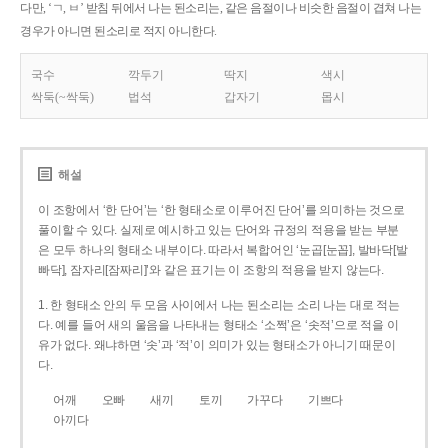
다만, ‘ㄱ, ㅂ’ 받침 뒤에서 나는 된소리는, 같은 음절이나 비슷한 음절이 겹쳐 나는
경우가 아니면 된소리로 적지 아니한다.
국수
깍두기
딱지
색시
싹둑(~싹둑)
법석
갑자기
몹시
해설
이 조항에서 ‘한 단어’는 ‘한 형태소로 이루어진 단어’를 의미하는 것으로
풀이할 수 있다. 실제로 예시하고 있는 단어와 규정의 적용을 받는 부분
은 모두 하나의 형태소 내부이다. 따라서 복합어인 ‘눈곱[눈꼽], 발바닥[발
빠닥], 잠자리[잠짜리]’와 같은 표기는 이 조항의 적용을 받지 않는다.
1. 한 형태소 안의 두 모음 사이에서 나는 된소리는 소리 나는 대로 적는
다. 예를 들어 새의 울음을 나타내는 형태소 ‘소쩍’은 ‘솟적’으로 적을 이
유가 없다. 왜냐하면 ‘솟’과 ‘적’이 의미가 있는 형태소가 아니기 때문이
다.
어깨
오빠
새끼
토끼
가꾸다
기쁘다
아끼다