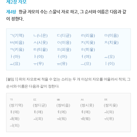
제2장 자모
제4항
한글 자모의 수는 스물넉 자로 하고, 그 순서와 이름은 다음과 같
이 정한다.
ㄱ(기역)
ㄴ(니은)
ㄷ(디귿)
ㄹ(리을)
ㅁ(미음)
ㅂ(비읍)
ㅅ(시옷)
ㅇ(이응)
ㅈ(지읒)
ㅊ(치읓)
ㅋ(키읔)
ㅌ(티읕)
ㅍ(피읖)
ㅎ(히읗)
ㅏ(아)
ㅑ(야)
ㅓ(어)
ㅕ(여)
ㅗ(오)
ㅛ(요)
ㅜ(우)
ㅠ(유)
ㅡ(으)
ㅣ(이)
[붙임 1] 위의 자모로써 적을 수 없는 소리는 두 개 이상의 자모를 어울러서 적되, 그
순서와 이름은 다음과 같이 정한다.
ㄲ
ㄸ
ㅃ
ㅆ
ㅉ
(쌍기역)
(쌍디귿)
(쌍비읍)
(쌍시옷)
(쌍지읒)
ㅐ(애)
ㅒ(얘)
ㅔ(에)
ㅖ(예)
ㅘ(와)
ㅙ(왜)
ㅚ(외)
ㅝ(워)
ㅞ(웨)
ㅟ(위)
ㅢ(의)