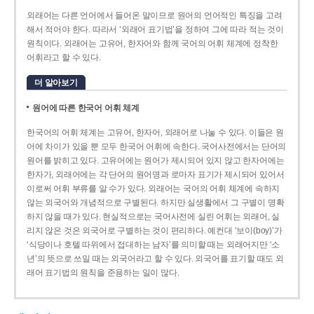
외래어는 다른 언어에서 들어온 말이므로 원어의 언어적인 특징을 고려
해서 적어야 한다. 따라서 ‘외래어 표기법’을 정하여 그에 따라 적는 것이
원칙이다. 외래어는 고유어, 한자어와 함께 국어의 어휘 체계에 정착한
어휘라고 할 수 있다.
더 알아보기
원어에 따른 한국어 어휘 체계
한국어의 어휘 체계는 고유어, 한자어, 외래어로 나눌 수 있다. 이들은 원
어에 차이가 있을 뿐 모두 한국어 어휘에 속한다. 국어사전에서는 단어의
원어를 밝히고 있다. 고유어에는 원어가 제시되어 있지 않고 한자어에는
한자가, 외래어에는 각 단어의 원어명과 로마자 표기가 제시되어 있어서
이로써 어휘 부류를 알 수가 있다. 외래어는 국어의 어휘 체계에 속하지
않는 외국어와 개념적으로 구별된다. 하지만 실생활에서 그 구별이 명확
하지 않을 때가 있다. 현실적으로는 국어사전에 실린 어휘는 외래어, 실
리지 않은 것은 외국어로 구별하는 것이 편리하다. 예컨대 ‘보이(boy)’가
‘식당이나 호텔 따위에서 접대하는 남자’를 의미할 때는 외래어지만 ‘소
년’의 뜻으로 쓰일 때는 외국어라고 할 수 있다. 외국어를 표기할 때도 외
래어 표기법의 원칙을 준용하는 일이 많다.