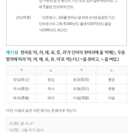
상 구분한 일 년 동안의 기간. 또는 앞의 말에 해당하는 그
해. ¶ 졸업 연도/제작 연도.
년도(年度)
「의존명사」((해를 뜻하는 말 뒤에 쓰여)) 일정한 기간
단위로서의 그해. ¶ 1985년도 출생자/1970년도 졸업
식/1990년도 예산안.
제11항
한자음 ‘랴, 려, 례, 료, 류, 리’가 단어의 첫머리에 올 적에는, 두음
법칙에 따라 ‘야, 여, 예, 요, 유, 이’로 적는다.(ㄱ을 취하고, ㄴ을 버림.)
ㄱ
ㄴ
ㄱ
ㄴ
양심(良心)
량심
용궁(龍宮)
룡궁
역사(歷史)
력사
유행(流行)
류행
예의(禮儀)
례의
이발(理髮)
리발
다만, 다음과 같은 의존 명사는 본음대로 적는다.
리(里): 몇 리냐?
리(理): 그럴 리가 없다.