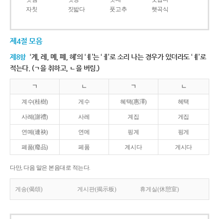
자칫
짓밟다
풋고추
햇곡식
제4절 모음
제8항
‘계, 례, 몌, 폐, 혜’의 ‘ㅖ’는 ‘ㅔ’로 소리 나는 경우가 있더라도 ‘ㅖ’로
적는다. (ㄱ을 취하고, ㄴ을 버림.)
ㄱ
ㄴ
ㄱ
ㄴ
계수(桂樹)
게수
혜택(惠澤)
헤택
사례(謝禮)
사레
계집
게집
연몌(連袂)
연메
핑계
핑게
폐품(廢品)
페품
계시다
게시다
다만, 다음 말은 본음대로 적는다.
게송(偈頌)
게시판(揭示板)
휴게실(休憩室)