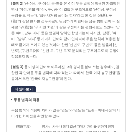
[붙임 2]
‘신-여성, 구-여성, 공-염불’은 이미 두음 법칙이 적용된 자립적인
명사 ‘여성, 염불’에 ‘신-, 구-, 공-’이 결합한 구조이므로 ‘신여성, 구여성,
공염불’로 적는다. ‘접두사처럼 쓰이는 한자’라고 한 것은 ‘신(新), 구
(舊)’와 같은 한자를 접두사로만 단정하기 어렵다는 점을 밝힌 것이다. 실
제로 ‘구(舊)’는 ‘구 시민 회관’과 같은 구성에서는 관형사로도 쓰인다. ‘남
존­-여비, 남부-­여대’ 등은 엄밀히 말하면 합성어는 아니지만, ‘남존’, ‘여
비’, ‘남부’, ‘여대’ 등이 마치 단어와 같이 인식되어 두음 법칙이 적용된 형
태로 굳어져 쓰이고 있는 것이다. 한편 ‘신년도, 구년도’ 등은 발음이 [신
년도], [구ː년도]이며 ‘신년­-도, 구년-­도’로 분석되는 구조이므로 이 규정이
적용되지 않는다.
[붙임 3]
둘 이상의 단어로 이루어진 고유 명사를 붙여 쓰는 경우에도, 결
합된 각 단어를 두음 법칙에 따라 적는다. 따라서 ‘한국 여자 농구 연맹’을
붙여서 쓰면 ‘한국여자농구연맹’이 된다.
더 알아보기
두음 법칙의 적용
두음 법칙의 적용에 차이가 있는 ‘연도’와 ‘년도’는 “표준국어대사전”에서
이러한 차이점을 확인할 수 있다.
연도(年度)
「명사」 사무나 회계 결산 따위의 처리를 위하여 편의