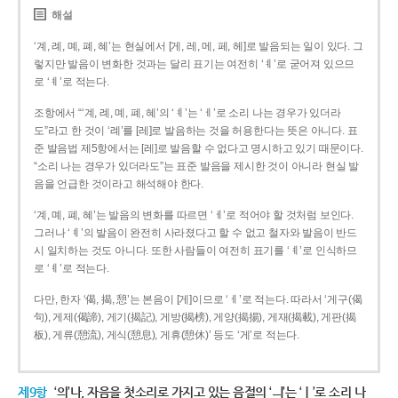
해설
‘계, 례, 몌, 폐, 혜’는 현실에서 [게, 레, 메, 페, 헤]로 발음되는 일이 있다. 그
렇지만 발음이 변화한 것과는 달리 표기는 여전히 ‘ㅖ’로 굳어져 있으므
로 ‘ㅖ’로 적는다.
조항에서 “‘계, 례, 몌, 폐, 혜’의 ‘ㅖ’는 ‘ㅔ’로 소리 나는 경우가 있더라
도”라고 한 것이 ‘례’를 [레]로 발음하는 것을 허용한다는 뜻은 아니다. 표
준 발음법 제5항에서는 [레]로 발음할 수 없다고 명시하고 있기 때문이다.
“소리 나는 경우가 있더라도”는 표준 발음을 제시한 것이 아니라 현실 발
음을 언급한 것이라고 해석해야 한다.
‘계, 몌, 폐, 혜’는 발음의 변화를 따르면 ‘ㅔ’로 적어야 할 것처럼 보인다.
그러나 ‘ㅖ’의 발음이 완전히 사라졌다고 할 수 없고 철자와 발음이 반드
시 일치하는 것도 아니다. 또한 사람들이 여전히 표기를 ‘ㅖ’로 인식하므
로 ‘ㅖ’로 적는다.
다만, 한자 ‘偈, 揭, 憩’는 본음이 [게]이므로 ‘ㅔ’로 적는다. 따라서 ‘게구(偈
句), 게제(偈諦), 게기(揭記), 게방(揭榜), 게양(揭揚), 게재(揭載), 게판(揭
板), 게류(憩流), 게식(憩息), 게휴(憩休)’ 등도 ‘게’로 적는다.
제9항
‘의’나, 자음을 첫소리로 가지고 있는 음절의 ‘ㅢ’는 ‘ㅣ’로 소리 나