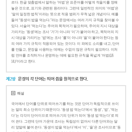
르다. 한글 맞춤법에서 말하는 ‘어법’은 표준어를 어떻게 적을지를 정해
놓은 것으로, 표기와 관련된 원리이다. 그런데 일반적인 의미의 ‘어법’은
‘말의 일정한 법칙’이라는 뜻으로 적용 범위가 무척 넓은 개념이다. 예를
들어 “동생이 밥을 먹는다.”라는 문장에서는 여러 가지 규칙을 찾아볼 수
있다. 서술어 ‘먹는다’는 주어와 목적어가 필요하며, 주어의 지시 대상을
가리키는 ‘동생’에는 조사 ‘가’가 아니라 ‘이’가 붙어야 하고, 목적어의 지
시 대상을 가리키는 ‘밥’에는 조사 ‘를’이 아니라 ‘을’이 붙어야 한다는 등
의 여러 가지 규칙이 적용되어 있는 것이다. 이 외에도 소리를 내고, 단어
를 만들고, 문장을 사용하는 데에는 수없이 많은 규칙이 필요하다. 이처
럼 언어를 조직하거나 운영하는 데에 필요한 규칙을 폭넓게 ‘어법(語
法)’이라고 한다.
제2항
문장의 각 단어는 띄어 씀을 원칙으로 한다.
해설
국어에서 단어를 단위로 띄어쓰기를 하는 것은 단어가 독립적으로 쓰이
는 말의 최소 단위이기 때문이다. ‘동생 밥 먹는다’에서 ‘동생’, ‘밥’, ‘먹는
다’는 각각이 단어이므로 띄어쓰기의 단위가 되어 ‘동생 밥 먹는다’로 띄
어 쓴다. 그런데 단어 가운데 조사는 독립성이 없어서 다른 단어와는 달
리 앞말에 붙여 쓴다. ‘동생이 밥을 먹는다’에서 ‘이’, ‘을’은 조사이므로 ‘동