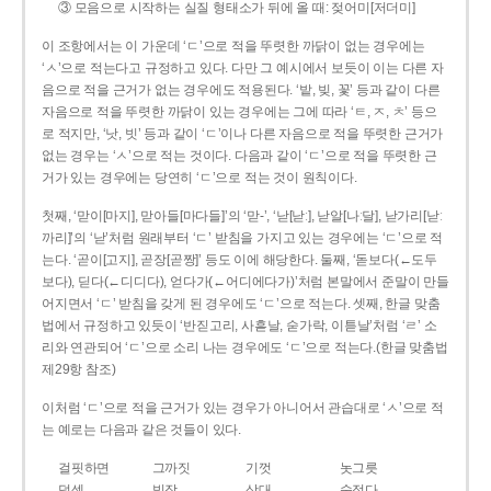
③ 모음으로 시작하는 실질 형태소가 뒤에 올 때: 젖어미[저더미]
이 조항에서는 이 가운데 ‘ㄷ’으로 적을 뚜렷한 까닭이 없는 경우에는
‘ㅅ’으로 적는다고 규정하고 있다. 다만 그 예시에서 보듯이 이는 다른 자
음으로 적을 근거가 없는 경우에도 적용된다. ‘밭, 빚, 꽃’ 등과 같이 다른
자음으로 적을 뚜렷한 까닭이 있는 경우에는 그에 따라 ‘ㅌ, ㅈ, ㅊ’ 등으
로 적지만, ‘낫, 빗’ 등과 같이 ‘ㄷ’이나 다른 자음으로 적을 뚜렷한 근거가
없는 경우는 ‘ㅅ’으로 적는 것이다. 다음과 같이 ‘ㄷ’으로 적을 뚜렷한 근
거가 있는 경우에는 당연히 ‘ㄷ’으로 적는 것이 원칙이다.
첫째, ‘맏이[마지], 맏아들[마다들]’의 ‘맏-’, ‘낟[낟ː], 낟알[나ː달], 낟가리[낟ː
까리]’의 ‘낟’처럼 원래부터 ‘ㄷ’ 받침을 가지고 있는 경우에는 ‘ㄷ’으로 적
는다. ‘곧이[고지], 곧장[곧짱]’ 등도 이에 해당한다. 둘째, ‘돋보다(←도두
보다), 딛다(←디디다), 얻다가(←어디에다가)’처럼 본말에서 준말이 만들
어지면서 ‘ㄷ’ 받침을 갖게 된 경우에도 ‘ㄷ’으로 적는다. 셋째, 한글 맞춤
법에서 규정하고 있듯이 ‘반짇고리, 사흗날, 숟가락, 이튿날’처럼 ‘ㄹ’ 소
리와 연관되어 ‘ㄷ’으로 소리 나는 경우에도 ‘ㄷ’으로 적는다.(한글 맞춤법
제29항 참조)
이처럼 ‘ㄷ’으로 적을 근거가 있는 경우가 아니어서 관습대로 ‘ㅅ’으로 적
는 예로는 다음과 같은 것들이 있다.
걸핏하면
그까짓
기껏
놋그릇
덧셈
빗장
삿대
숫접다