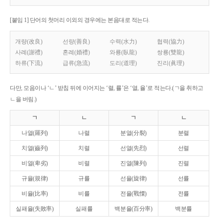
[붙임 1] 단어의 첫머리 이외의 경우에는 본음대로 적는다.
개량(改良)
선량(善良)
수력(水力)
협력(協力)
사례(謝禮)
혼례(婚禮)
와룡(臥龍)
쌍룡(雙龍)
하류(下流)
급류(急流)
도리(道理)
진리(眞理)
다만, 모음이나 ‘ㄴ’ 받침 뒤에 이어지는 ‘렬, 률’은 ‘열, 율’로 적는다.(ㄱ을 취하고
ㄴ을 버림.)
ㄱ
ㄴ
ㄱ
ㄴ
나열(羅列)
나렬
분열(分裂)
분렬
치열(齒列)
치렬
선열(先烈)
선렬
비열(卑劣)
비렬
진열(陳列)
진렬
규율(規律)
규률
선율(旋律)
선률
비율(比率)
비률
전율(戰慄)
전률
실패율(失敗率)
실패률
백분율(百分率)
백분률