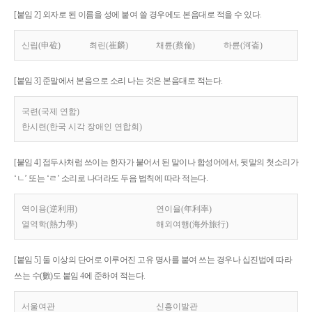
[붙임 2] 외자로 된 이름을 성에 붙여 쓸 경우에도 본음대로 적을 수 있다.
신립(申砬)
최린(崔麟)
채륜(蔡倫)
하륜(河崙)
[붙임 3] 준말에서 본음으로 소리 나는 것은 본음대로 적는다.
국련(국제 연합)
한시련(한국 시각 장애인 연합회)
[붙임 4] 접두사처럼 쓰이는 한자가 붙어서 된 말이나 합성어에서, 뒷말의 첫소리가
‘ㄴ’ 또는 ‘ㄹ’ 소리로 나더라도 두음 법칙에 따라 적는다.
역이용(逆利用)
연이율(年利率)
열역학(熱力學)
해외여행(海外旅行)
[붙임 5] 둘 이상의 단어로 이루어진 고유 명사를 붙여 쓰는 경우나 십진법에 따라
쓰는 수(數)도 붙임 4에 준하여 적는다.
서울여관
신흥이발관