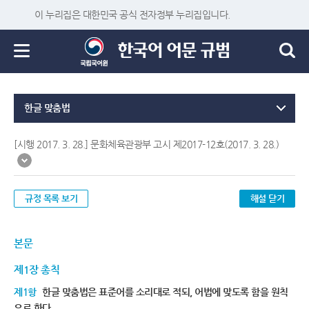
이 누리집은 대한민국 공식 전자정부 누리집입니다.
한글 맞춤법
[시행 2017. 3. 28.] 문화체육관광부 고시 제2017-12호(2017. 3. 28.)
규정 목록 보기
해설 닫기
본문
제1장 총칙
제1항
한글 맞춤법은 표준어를 소리대로 적되, 어법에 맞도록 함을 원칙
으로 한다.