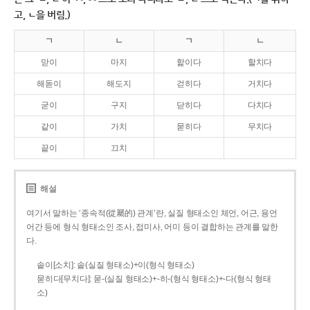
고, ㄴ을 버림.)
ㄱ
ㄴ
ㄱ
ㄴ
맏이
마지
핥이다
할치다
해돋이
해도지
걷히다
거치다
굳이
구지
닫히다
다치다
같이
가치
묻히다
무치다
끝이
끄치
해설
여기서 말하는 ‘종속적(從屬的) 관계’란, 실질 형태소인 체언, 어근, 용언
어간 등에 형식 형태소인 조사, 접미사, 어미 등이 결합하는 관계를 말한
다.
솥이[소치]: 솥(실질 형태소)+이(형식 형태소)
묻히다[무치다]: 묻­-(실질 형태소)+­-히­-(형식 형태소)+-다(형식 형태
소)