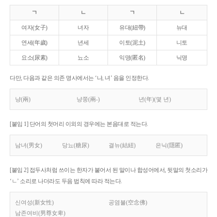
ㄱ
ㄴ
ㄱ
ㄴ
여자(女子)
녀자
유대(紐帶)
뉴대
연세(年歲)
년세
이토(泥土)
니토
요소(尿素)
뇨소
익명(匿名)
닉명
다만, 다음과 같은 의존 명사에서는 ‘냐, 녀’ 음을 인정한다.
냥(兩)
냥쭝(兩-)
년(年)(몇 년)
[붙임 1] 단어의 첫머리 이외의 경우에는 본음대로 적는다.
남녀(男女)
당뇨(糖尿)
결뉴(結紐)
은닉(隱匿)
[붙임 2] 접두사처럼 쓰이는 한자가 붙어서 된 말이나 합성어에서, 뒷말의 첫소리가
‘ㄴ’ 소리로 나더라도 두음 법칙에 따라 적는다.
신여성(新女性)
공염불(空念佛)
남존여비(男尊女卑)