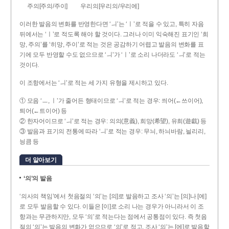
주의[주의/주이]
우리의[우리의/우리에]
이러한 발음의 변화를 반영한다면 ‘ㅢ’는 ‘ㅣ’로 적을 수 있고, 특히 자음
뒤에서는 ‘ㅣ’로 적도록 해야 할 것이다. 그러나 이미 익숙해진 표기인 ‘희
망, 주의’를 ‘히망, 주이’로 적는 것은 공감하기 어렵고 발음의 변화를 표
기에 모두 반영할 수도 없으므로 ‘ㅢ’가 ‘ㅣ’로 소리 나더라도 ‘ㅢ’로 적는
것이다.
이 조항에서는 ‘ㅢ’로 적는 세 가지 유형을 제시하고 있다.
① 모음 ‘ㅡ, ㅣ’가 줄어든 형태이므로 ‘ㅢ’로 적는 경우: 씌어(←쓰이어),
틔어(←트이어) 등
② 한자어이므로 ‘ㅢ’로 적는 경우: 의의(意義), 희망(希望), 유희(遊戱) 등
③ 발음과 표기의 전통에 따라 ‘ㅢ’로 적는 경우: 무늬, 하늬바람, 늴리리,
닁큼 등
더 알아보기
‘의’의 발음
‘의사의 책임’에서 첫음절의 ‘의’는 [의]로 발음하고 조사 ‘의’는 [의]나 [에]
로 모두 발음할 수 있다. 이들은 [이]로 소리 나는 경우가 아니라서 이 조
항과는 무관하지만, 모두 ‘의’로 적는다는 점에서 공통점이 있다. 즉 첫음
절의 ‘의’는 발음의 변화가 없으므로 ‘의’로 적고, 조사 ‘의’는 [에]로 발음할