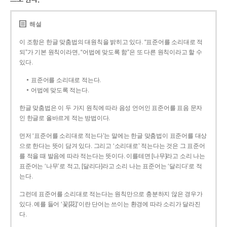
해설
이 조항은 한글 맞춤법의 대원칙을 밝히고 있다. “표준어를 소리대로 적
되”가 기본 원칙이라면, “어법에 맞도록 함”은 또 다른 원칙이라고 할 수
있다.
표준어를 소리대로 적는다.
어법에 맞도록 적는다.
한글 맞춤법은 이 두 가지 원칙에 따라 음성 언어인 표준어를 표음 문자
인 한글로 올바르게 적는 방법이다.
먼저 ‘표준어를 소리대로 적는다’는 말에는 한글 맞춤법이 표준어를 대상
으로 한다는 뜻이 담겨 있다. 그리고 ‘소리대로’ 적는다는 것은 그 표준어
를 적을 때 발음에 따라 적는다는 뜻이다. 이를테면 [나무]라고 소리 나는
표준어는 ‘나무’로 적고, [달리다]라고 소리 나는 표준어는 ‘달리다’로 적
는다.
그런데 표준어를 소리대로 적는다는 원칙만으로 충분하지 않은 경우가
있다. 예를 들어 ‘꽃[花]’이란 단어는 쓰이는 환경에 따라 소리가 달라진
다.