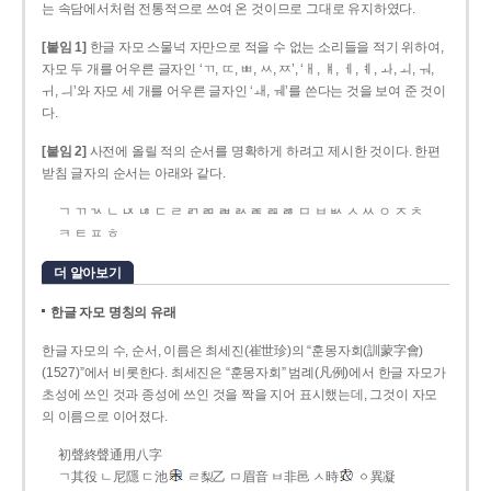
는 속담에서처럼 전통적으로 쓰여 온 것이므로 그대로 유지하였다.
[붙임 1]
한글 자모 스물넉 자만으로 적을 수 없는 소리들을 적기 위하여,
자모 두 개를 어우른 글자인 ‘ㄲ, ㄸ, ㅃ, ㅆ, ㅉ’, ‘ㅐ, ㅒ, ㅔ, ㅖ, ㅘ, ㅚ, ㅝ,
ㅟ, ㅢ’와 자모 세 개를 어우른 글자인 ‘ㅙ, ㅞ’를 쓴다는 것을 보여 준 것이
다.
[붙임 2]
사전에 올릴 적의 순서를 명확하게 하려고 제시한 것이다. 한편
받침 글자의 순서는 아래와 같다.
ㄱ ㄲ ㄳ ㄴ ㄵ ㄶ ㄷ ㄹ ㄺ ㄻ ㄼ ㄽ ㄾ ㄿ ㅀ ㅁ ㅂ ㅄ ㅅ ㅆ ㅇ ㅈ ㅊ
ㅋ ㅌ ㅍ ㅎ
더 알아보기
한글 자모 명칭의 유래
한글 자모의 수, 순서, 이름은 최세진(崔世珍)의 “훈몽자회(訓蒙字會)
(1527)”에서 비롯한다. 최세진은 “훈몽자회” 범례(凡例)에서 한글 자모가
초성에 쓰인 것과 종성에 쓰인 것을 짝을 지어 표시했는데, 그것이 자모
의 이름으로 이어졌다.
初聲終聲通用八字
ㄱ其役 ㄴ尼隱 ㄷ池
ㄹ梨乙 ㅁ眉音 ㅂ非邑 ㅅ時
ㆁ異凝