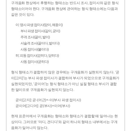
구개음화 현상에서 후행하는 형태소는 반드시 조사, 접미사와 같은 형식
형태소이어야 한다. 구개음화 현상에 관여하는 형식 형태소에는 다음과
같은 것이 있다.
이: 명사 파생 접미사(맏이, 해돋이)
부사 파생 접미사(같이, 굳이)
주격 조사(끝이, 밭이)
서술격 조사(끝이다, 밭이다)
사동 접미사(붙이다)
히: 피동 접미사(걷히다, 닫히다)
사동 접미사(굳히다)
형식 형태소가 결합하지 않은 경우에는 구개음화가 실현되지 않는다. ‘곧
이[고지]’는 부사 파생 접미사가 결합하여 부사가 되었으므로 구개음화가
실현되었지만, ‘곧이어’는 형식 형태소가 아닌 실질 형태소 부사가 결합
한 말이므로 구개음화가 실현되지 않는다.
곧이[고지]: 곧-­(어근)+­-이(부사 파생 접미사)
곧이어[고디어]: 곧(부사)+이어(부사)
현재 표준어에서 구개음화는 형태소와 형태소가 결합할 때 일어나는 현
상이다. 그러므로 ‘마디, 견디다’와 같이 하나의 형태소 내부에서는 구개
음화가 일어나지 않는다.