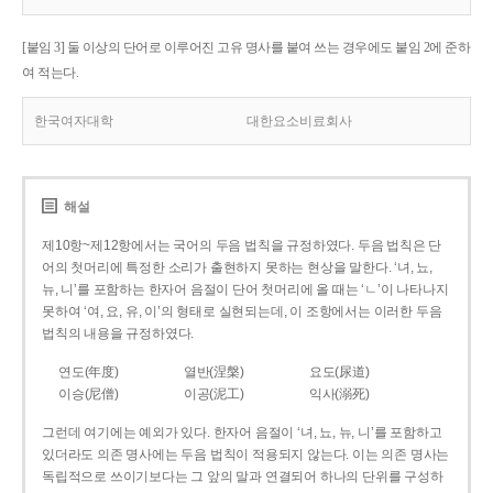
[붙임 3] 둘 이상의 단어로 이루어진 고유 명사를 붙여 쓰는 경우에도 붙임 2에 준하
여 적는다.
한국여자대학
대한요소비료회사
해설
제10항~제12항에서는 국어의 두음 법칙을 규정하였다. 두음 법칙은 단
어의 첫머리에 특정한 소리가 출현하지 못하는 현상을 말한다. ‘녀, 뇨,
뉴, 니’를 포함하는 한자어 음절이 단어 첫머리에 올 때는 ‘ㄴ’이 나타나지
못하여 ‘여, 요, 유, 이’의 형태로 실현되는데, 이 조항에서는 이러한 두음
법칙의 내용을 규정하였다.
연도(年度)
열반(涅槃)
요도(尿道)
이승(尼僧)
이공(泥工)
익사(溺死)
그런데 여기에는 예외가 있다. 한자어 음절이 ‘녀, 뇨, 뉴, 니’를 포함하고
있더라도 의존 명사에는 두음 법칙이 적용되지 않는다. 이는 의존 명사는
독립적으로 쓰이기보다는 그 앞의 말과 연결되어 하나의 단위를 구성하