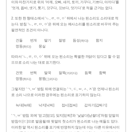
이와 마찬가지로 위의 ‘어깨, 오빠, 새끼, 토끼, 가꾸다, 기쁘다, 아끼다’를
‘엇개, 옵바, 샛기, 톳기, 갓구다, 깃브다, 앗기다’로 적을 근거는 없다.
2. 또한 한 형태소에서 ‘ㄴ, ㄹ, ㅁ, ㅇ’ 뒤에서 나는 된소리도 소리대로 적
는다. 받침 ‘ㄴ, ㄹ, ㅁ, ㅇ’은 뒤에 오는 예사소리를 된소리로 바꾸어 주는
필연적인 조건이 아니다.
건들
번개
딸기
절벙
듬성
함지
(하다)
껑둥
뭉실
(하다)
따라서 ‘ㄴ, ㄹ, ㅁ, ㅇ’ 뒤에 오는 된소리는 특별한 까닭이 있다고 할 수 없
으므로 소리 나는 대로 표기한다.
건뜻
번쩍
딸꾹
절뚝
듬뿍
함빡
(거리다)
껑뚱
뭉뚱
(하다)
(그리다)
그렇지만 ‘ㄱ, ㅂ’ 받침 뒤에 연결되는 ‘ㄱ, ㄷ, ㅂ, ㅅ, ㅈ’은 언제나 된소리
로 소리 나므로 이러한 경우에는 된소리로 표기하지 않는다.
늑대[늑때]
낙지[낙찌]
접시[접씨]
갑자기[갑짜기]
‘ㄱ, ㅂ’ 받침 외에 ‘믿고[믿꼬], 잊지[읻찌]’와 ‘낯설다[낟썰다]’처럼 앞말의
받침이 [ㄷ]으로 발음될 때 뒷말의 첫소리가 된소리로 나는 예들도 있다.
이러한 말 역시 된소리를 표기에 반영하지 않는데 이는 다른 이유에서이