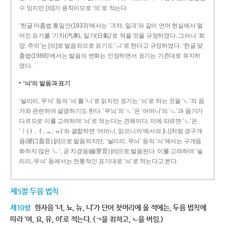
수 있지만 [의]가 원칙이므로 ‘의’로 적는다.
‘한글 마춤법 통일안(1933)’에서는 ‘긔챠, 일긔’와 같이 언어 현실에서 멀
어진 표기를 ‘기차(汽車), 일기(日氣)’로 적을 것을 규정하였다. 그러나 ‘희
망, 주의’는 [의]로 발음되므로 표기도 ‘ㅢ’로 한다고 규정하였다. ‘한글 맞
춤법(1988)’에서는 발음의 변화는 인정하면서 표기는 기존대로 유지하
였다.
‘늬’의 발음과 표기
‘늴리리, 무늬’ 등의 ‘늬’를 ‘니’로 읽지만 표기는 ‘늬’로 하는 것을 ‘ㄴ’의 음
가와 관련하여 설명하기도 한다. ‘무늬’의 ‘ㄴ’은 ‘어머니’의 ‘ㄴ’과 음가가
다르므로 이를 고려하여 ‘늬’로 적는다는 견해이다. 이에 따르면 ‘ㄴ’은
‘ㅣ(ㅑ, ㅕ, ㅛ, ㅠ)’와 결합하면 ‘어머니, 읽으니까’에서의 [니]처럼 경구개
음(硬口蓋音) [ɲ]으로 발음되지만, ‘늴리리, 무늬’ 등의 ‘늬’에서는 구개음
화하지 않은 ‘ㄴ’, 곧 치경음(齒莖音) [n]으로 발음된다. 이를 고려하여 ‘늴
리리, 무늬’ 등에서는 전통적인 표기대로 ‘늬’로 적는다고 본다.
제5절 두음 법칙
제10항
한자음 ‘녀, 뇨, 뉴, 니’가 단어 첫머리에 올 적에는, 두음 법칙에
따라 ‘여, 요, 유, 이’로 적는다. (ㄱ을 취하고, ㄴ을 버림.)