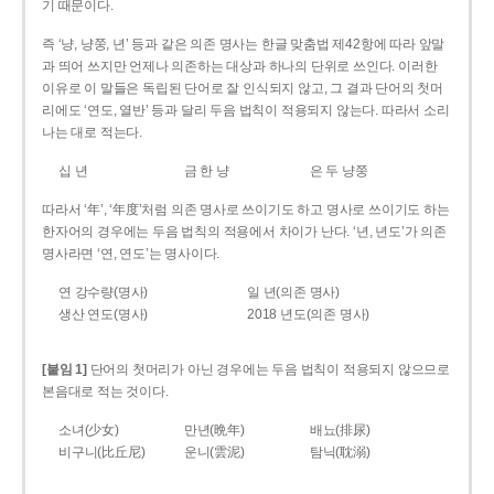
기 때문이다.
즉 ‘냥, 냥쭝, 년’ 등과 같은 의존 명사는 한글 맞춤법 제42항에 따라 앞말
과 띄어 쓰지만 언제나 의존하는 대상과 하나의 단위로 쓰인다. 이러한
이유로 이 말들은 독립된 단어로 잘 인식되지 않고, 그 결과 단어의 첫머
리에도 ‘연도, 열반’ 등과 달리 두음 법칙이 적용되지 않는다. 따라서 소리
나는 대로 적는다.
십 년
금 한 냥
은 두 냥쭝
따라서 ‘年’, ‘年度’처럼 의존 명사로 쓰이기도 하고 명사로 쓰이기도 하는
한자어의 경우에는 두음 법칙의 적용에서 차이가 난다. ‘년, 년도’가 의존
명사라면 ‘연, 연도’는 명사이다.
연 강수량(명사)
일 년(의존 명사)
생산 연도(명사)
2018 년도(의존 명사)
[붙임 1]
단어의 첫머리가 아닌 경우에는 두음 법칙이 적용되지 않으므로
본음대로 적는 것이다.
소녀(少女)
만년(晩年)
배뇨(排尿)
비구니(比丘尼)
운니(雲泥)
탐닉(耽溺)