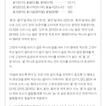
……………
꽃이[꼬치], 꽃을[꼬츨], 꽃에[꼬체]
[꼬ㅊ]
…
꽃만[꼰만], 꽃나무[꼰나무], 꽃놀이[꼰노리]
[꼰]
………
꽃과[꼳꽈], 꽃다발[꼳따발], 꽃밭[꼳빧]
[꼳]
‘꽃’은 ‘꽃이’일 때는 [꼬ㅊ]으로, ‘꽃만’일 때는 [꼰]으로, ‘꽃과’일 때는 [꼳]
으로 소리 난다. 만약 ‘표준어를 소리대로 적는다’는 원칙만 적용한다면,
[꼬치]로 소리 나는 말은 ‘꼬치’로, [꼰만]으로 소리 나는 말은 ‘꼰만’으로,
[꼳꽈]로 소리 나는 말은 ‘꼳꽈’로 적게 되어 ‘꽃[花]’이라는 하나의 말이 여
러 형태로 적히게 된다.
그런데 이처럼 의미가 같은 하나의 말을 여러 가지 형태로 적으면 그것이
무슨 말인지 알아보기가 쉽지 않다. 의미가 같은 하나의 말은 형태를 하
나로 고정하여 일관되게 적어야 의미를 파악하기가 쉽다. 즉 ‘꽃, 꼰,
꼳’보다는 ‘꽃’ 하나로 일관되게 적는 것이 의미를 파악하는 데 효과적이
다.
‘어법에 맞도록 한다’는 것은 이와 같이 뜻을 파악하기 쉽도록 각 형태소
의 본모양을 밝혀 적는다는 말이다. 이에 따라 ‘꽃’은 [꼬ㅊ], [꼰], [꼳]의 세
가지로 소리 나는 형태소이지만 그 본모양에 따라 ‘꽃’ 한 가지로 적고,
[꼬치], [꼰만], [꼳꽈]도 ‘꽃이, 꽃만, 꽃과’로 적게 된다. 이는 ‘꽃’과 같은 명
사 뒤에 조사가 결합할 때뿐 아니라 ‘늙-’과 같은 용언의 어간 뒤에 어미가
결합할 때도 동일하게 적용된다.