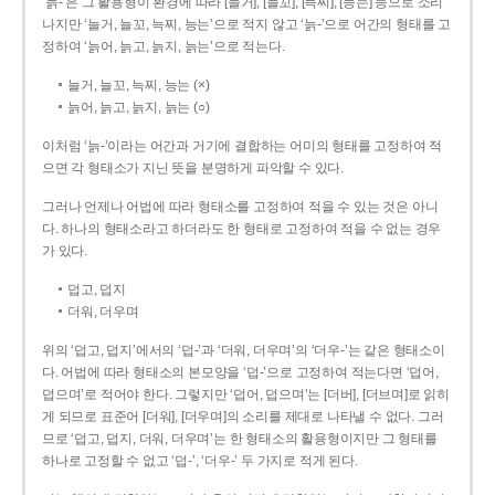
‘늙-’은 그 활용형이 환경에 따라 [늘거], [늘꼬], [늑찌], [능는] 등으로 소리
나지만 ‘늘거, 늘꼬, 늑찌, 능는’으로 적지 않고 ‘늙-’으로 어간의 형태를 고
정하여 ‘늙어, 늙고, 늙지, 늙는’으로 적는다.
늘거, 늘꼬, 늑찌, 능는 (×)
늙어, 늙고, 늙지, 늙는 (○)
이처럼 ‘늙-­’이라는 어간과 거기에 결합하는 어미의 형태를 고정하여 적
으면 각 형태소가 지닌 뜻을 분명하게 파악할 수 있다.
그러나 언제나 어법에 따라 형태소를 고정하여 적을 수 있는 것은 아니
다. 하나의 형태소라고 하더라도 한 형태로 고정하여 적을 수 없는 경우
가 있다.
덥고, 덥지
더워, 더우며
위의 ‘덥고, 덥지’에서의 ‘덥-­’과 ‘더워, 더우며’의 ‘더우-­’는 같은 형태소이
다. 어법에 따라 형태소의 본모양을 ‘덥-­’으로 고정하여 적는다면 ‘덥어,
덥으며’로 적어야 한다. 그렇지만 ‘덥어, 덥으며’는 [더버], [더브며]로 읽히
게 되므로 표준어 [더워], [더우며]의 소리를 제대로 나타낼 수 없다. 그러
므로 ‘덥고, 덥지, 더워, 더우며’는 한 형태소의 활용형이지만 그 형태를
하나로 고정할 수 없고 ‘덥-’, ‘더우-’ 두 가지로 적게 된다.