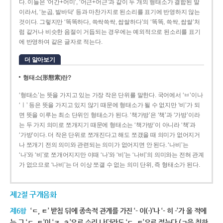
다. 이들은 ‘어간+어미’, ‘어근+어근’과 같이 두 개의 형태소가 결합된 말
이라서, ‘눈곱, 발바닥’ 등과 마찬가지로 된소리를 표기에 반영하지 않는
것이다. 그렇지만 ‘똑똑하다, 쓱싹쓱싹, 쌉쌀하다’의 ‘똑똑, 쓱싹, 쌉쌀’처
럼 같거나 비슷한 음절이 거듭되는 경우에는 예외적으로 된소리를 표기
에 반영하여 같은 글자로 적는다.
더 알아보기
형태소(形態素)란?
‘형태소’는 뜻을 가지고 있는 가장 작은 단위를 말한다. 국어에서 ‘ㅂ’이나
‘ㅣ’ 등은 뜻을 가지고 있지 않기 때문에 형태소가 될 수 없지만 ‘비’가 되
면 뜻을 이루는 최소 단위인 형태소가 된다. ‘책가방’은 ‘책’과 ‘가방’이라
는 두 가지 의미로 쪼개지기 때문에 형태소는 ‘책가방’이 아니라 ‘책’과
‘가방’이다. 더 작은 단위로 쪼개진다고 해도 쪼갰을 때 의미가 없어지거
나 쪼개기 전의 의미와 관련되는 의미가 없어지면 안 된다. ‘나비’는
‘나’와 ‘비’로 쪼개어지지만 이때 ‘나’와 ‘비’는 ‘나비’의 의미와는 전혀 관계
가 없으므로 ‘나비’는 더 이상 쪼갤 수 없는 의미 단위, 즉 형태소가 된다.
제2절 구개음화
제6항
‘ㄷ, ㅌ’ 받침 뒤에 종속적 관계를 가진 ‘- 이(-)’나 ‘- 히 -’가 올 적에
는 그 ‘ㄷ, ㅌ’이 ‘ㅈ, ㅊ’으로 소리 나더라도 ‘ㄷ, ㅌ’으로 적는다.(ㄱ을 취하