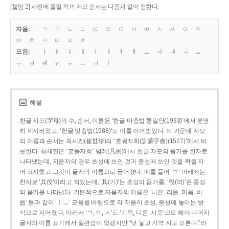
[붙임 2] 사전에 올릴 적의 자모 순서는 다음과 같이 정한다.
자음:
ㄱ
ㄲ
ㄴ
ㄷ
ㄸ
ㄹ
ㅁ
ㅂ
ㅃ
ㅅ
ㅆ
ㅇ
ㅈ
ㅉ
ㅊ
ㅋ
ㅌ
ㅍ
ㅎ
모음:
ㅏ
ㅐ
ㅑ
ㅒ
ㅓ
ㅔ
ㅕ
ㅖ
ㅗ
ㅘ
ㅙ
ㅚ
ㅛ
ㅜ
ㅝ
ㅞ
ㅟ
ㅠ
ㅡ
ㅢ
ㅣ
해설
한글 자모(字母)의 수, 순서, 이름은 ‘한글 마춤법 통일안(1933)’에서 분명
히 제시되었고, ‘한글 맞춤법(1988)’도 이를 이어받았다. 이 가운데 자모
의 이름과 순서는 최세진(崔世珍)의 “훈몽자회(訓蒙字會)(1527)”에서 비
롯한다. 최세진은 “훈몽자회” 범례(凡例)에서 한글 자모의 음가를 한자로
나타냈는데, 자음자의 경우 초성에 쓰인 것과 종성에 쓰인 것을 짝을 지
어 표시했고 그것이 글자의 이름으로 굳어졌다. 예를 들어 ‘ㄱ’ 아래에는
한자로 ‘其役’이라고 적었는데, ‘其(기)’는 초성의 음가를, ‘役(역)’은 종성
의 음가를 나타낸다. 기본적으로 자음자의 이름은 ‘니은, 리을, 미음, 비
읍’ 등과 같이 ‘ㅣㅡ’ 모음을 바탕으로 각 자음이 초성, 종성에 놓이는 방
식으로 지어졌다. 따라서 ‘ㄱ, ㄷ, ㅅ’도 ‘기윽, 디읃, 시읏’으로 해야 나머지
글자와 이름 표기에서 일관성이 있겠지만 “낫 놓고 기역 자도 모른다.”라