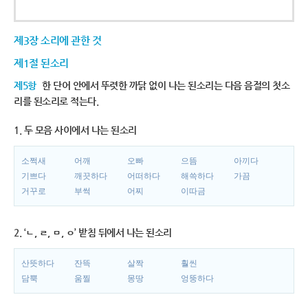
제3장 소리에 관한 것
제1절 된소리
제5항
한 단어 안에서 뚜렷한 까닭 없이 나는 된소리는 다음 음절의 첫소
리를 된소리로 적는다.
1. 두 모음 사이에서 나는 된소리
소쩍새
어깨
오빠
으뜸
아끼다
기쁘다
깨끗하다
어떠하다
해쓱하다
가끔
거꾸로
부썩
어찌
이따금
2. ‘ㄴ, ㄹ, ㅁ, ㅇ’ 받침 뒤에서 나는 된소리
산뜻하다
잔뜩
살짝
훨씬
담뿍
움찔
몽땅
엉뚱하다