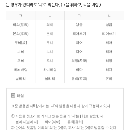
는 경우가 있더라도 ‘ㅢ’로 적는다. (ㄱ을 취하고, ㄴ을 버림.)
ㄱ
ㄴ
ㄱ
ㄴ
의의(意義)
의이
닁큼
닝큼
본의(本義)
본이
띄어쓰기
띠어쓰기
무늬[紋]
무니
씌어
씨어
보늬
보니
틔어
티어
오늬
오니
희망(希望)
히망
하늬바람
하니바람
희다
히다
늴리리
닐리리
유희(遊戱)
유히
해설
표준 발음법 제5항에서는 ‘ㅢ’의 발음을 다음과 같이 규정하고 있다.
① 자음을 첫소리로 가지고 있는 음절의 ‘ㅢ’는 [ㅣ]로 발음한다.
늴리리[닐리리]
씌어[씨어]
유희[유히]
② 단어의 첫음절 이외의 ‘의’는 [이]로, 조사 ‘의’는 [에]로 발음할 수 있다.