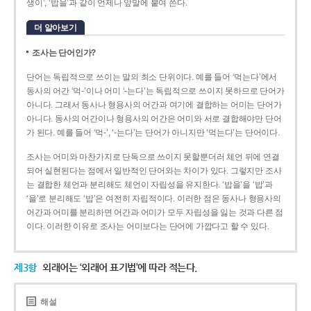
생이’, ‘밥을’과 같이 언제나 앞말에 붙여 쓴다.
더 알아보기
조사는 단어인가?
단어는 독립적으로 쓰이는 말의 최소 단위이다. 예를 들어 ‘먹는다’에서
동사의 어간 ‘먹-­’이나 어미 ‘­-는다’는 독립적으로 쓰이지 못하므로 단어가
아니다. 그래서 동사나 형용사의 어간과 여기에 결합하는 어미는 단어가
아니다. 동사의 어간이나 형용사의 어간은 어미와 서로 결합해야만 단어
가 된다. 예를 들어 ‘먹-’, ‘-는다’는 단어가 아니지만 ‘먹는다’는 단어이다.
조사는 어미와 마찬가지로 단독으로 쓰이지 못할뿐더러 체언 뒤에 연결
되어 실현된다는 점에서 일반적인 단어와는 차이가 있다. 그렇지만 조사
는 결합한 체언과 분리해도 체언이 자립성을 유지한다. ‘밥을’을 ‘밥’과
‘을’로 분리해도 ‘밥’은 여전히 자립적이다. 이러한 점은 동사나 형용사의
어간과 어미를 분리하면 어간과 어미가 모두 자립성을 잃는 것과 다른 점
이다. 이러한 이유로 조사는 어미보다는 단어에 가깝다고 할 수 있다.
제3항
외래어는 ‘외래어 표기법’에 따라 적는다.
해설