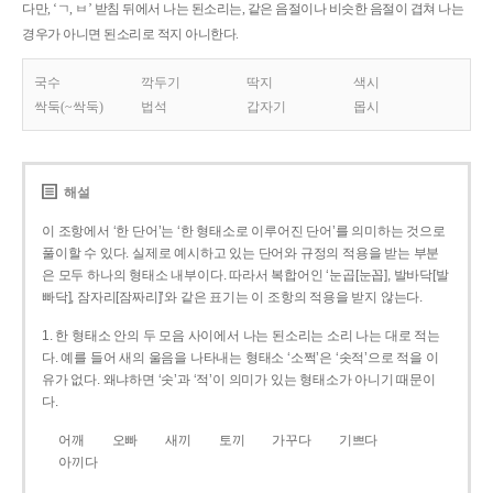
다만, ‘ㄱ, ㅂ’ 받침 뒤에서 나는 된소리는, 같은 음절이나 비슷한 음절이 겹쳐 나는
경우가 아니면 된소리로 적지 아니한다.
국수
깍두기
딱지
색시
싹둑(~싹둑)
법석
갑자기
몹시
해설
이 조항에서 ‘한 단어’는 ‘한 형태소로 이루어진 단어’를 의미하는 것으로
풀이할 수 있다. 실제로 예시하고 있는 단어와 규정의 적용을 받는 부분
은 모두 하나의 형태소 내부이다. 따라서 복합어인 ‘눈곱[눈꼽], 발바닥[발
빠닥], 잠자리[잠짜리]’와 같은 표기는 이 조항의 적용을 받지 않는다.
1. 한 형태소 안의 두 모음 사이에서 나는 된소리는 소리 나는 대로 적는
다. 예를 들어 새의 울음을 나타내는 형태소 ‘소쩍’은 ‘솟적’으로 적을 이
유가 없다. 왜냐하면 ‘솟’과 ‘적’이 의미가 있는 형태소가 아니기 때문이
다.
어깨
오빠
새끼
토끼
가꾸다
기쁘다
아끼다