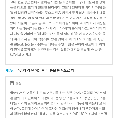
르다. 한글 맞춤법에서 말하는 ‘어법’은 표준어를 어떻게 적을지를 정해
놓은 것으로, 표기와 관련된 원리이다. 그런데 일반적인 의미의 ‘어법’은
‘말의 일정한 법칙’이라는 뜻으로 적용 범위가 무척 넓은 개념이다. 예를
들어 “동생이 밥을 먹는다.”라는 문장에서는 여러 가지 규칙을 찾아볼 수
있다. 서술어 ‘먹는다’는 주어와 목적어가 필요하며, 주어의 지시 대상을
가리키는 ‘동생’에는 조사 ‘가’가 아니라 ‘이’가 붙어야 하고, 목적어의 지
시 대상을 가리키는 ‘밥’에는 조사 ‘를’이 아니라 ‘을’이 붙어야 한다는 등
의 여러 가지 규칙이 적용되어 있는 것이다. 이 외에도 소리를 내고, 단어
를 만들고, 문장을 사용하는 데에는 수없이 많은 규칙이 필요하다. 이처
럼 언어를 조직하거나 운영하는 데에 필요한 규칙을 폭넓게 ‘어법(語
法)’이라고 한다.
제2항
문장의 각 단어는 띄어 씀을 원칙으로 한다.
해설
국어에서 단어를 단위로 띄어쓰기를 하는 것은 단어가 독립적으로 쓰이
는 말의 최소 단위이기 때문이다. ‘동생 밥 먹는다’에서 ‘동생’, ‘밥’, ‘먹는
다’는 각각이 단어이므로 띄어쓰기의 단위가 되어 ‘동생 밥 먹는다’로 띄
어 쓴다. 그런데 단어 가운데 조사는 독립성이 없어서 다른 단어와는 달
리 앞말에 붙여 쓴다. ‘동생이 밥을 먹는다’에서 ‘이’, ‘을’은 조사이므로 ‘동