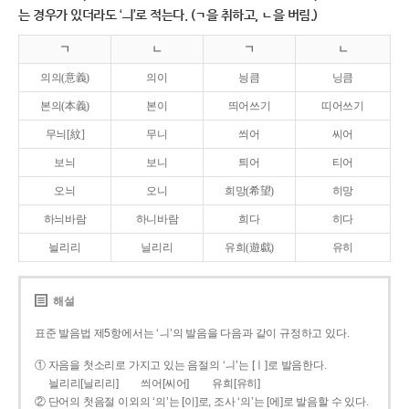
는 경우가 있더라도 ‘ㅢ’로 적는다. (ㄱ을 취하고, ㄴ을 버림.)
ㄱ
ㄴ
ㄱ
ㄴ
의의(意義)
의이
닁큼
닝큼
본의(本義)
본이
띄어쓰기
띠어쓰기
무늬[紋]
무니
씌어
씨어
보늬
보니
틔어
티어
오늬
오니
희망(希望)
히망
하늬바람
하니바람
희다
히다
늴리리
닐리리
유희(遊戱)
유히
해설
표준 발음법 제5항에서는 ‘ㅢ’의 발음을 다음과 같이 규정하고 있다.
① 자음을 첫소리로 가지고 있는 음절의 ‘ㅢ’는 [ㅣ]로 발음한다.
늴리리[닐리리]
씌어[씨어]
유희[유히]
② 단어의 첫음절 이외의 ‘의’는 [이]로, 조사 ‘의’는 [에]로 발음할 수 있다.