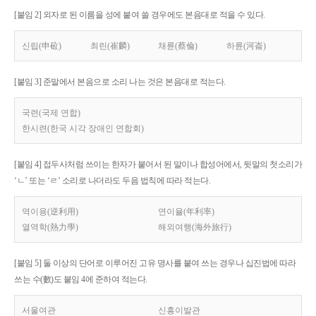
[붙임 2] 외자로 된 이름을 성에 붙여 쓸 경우에도 본음대로 적을 수 있다.
신립(申砬)
최린(崔麟)
채륜(蔡倫)
하륜(河崙)
[붙임 3] 준말에서 본음으로 소리 나는 것은 본음대로 적는다.
국련(국제 연합)
한시련(한국 시각 장애인 연합회)
[붙임 4] 접두사처럼 쓰이는 한자가 붙어서 된 말이나 합성어에서, 뒷말의 첫소리가
‘ㄴ’ 또는 ‘ㄹ’ 소리로 나더라도 두음 법칙에 따라 적는다.
역이용(逆利用)
연이율(年利率)
열역학(熱力學)
해외여행(海外旅行)
[붙임 5] 둘 이상의 단어로 이루어진 고유 명사를 붙여 쓰는 경우나 십진법에 따라
쓰는 수(數)도 붙임 4에 준하여 적는다.
서울여관
신흥이발관