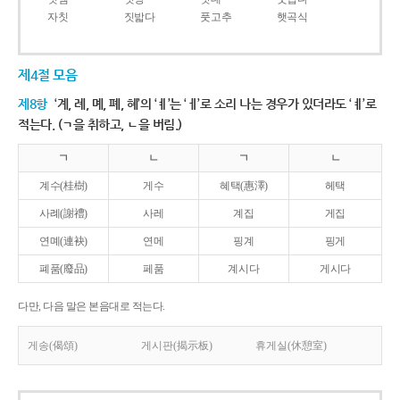
자칫
짓밟다
풋고추
햇곡식
제4절 모음
제8항
‘계, 례, 몌, 폐, 혜’의 ‘ㅖ’는 ‘ㅔ’로 소리 나는 경우가 있더라도 ‘ㅖ’로
적는다. (ㄱ을 취하고, ㄴ을 버림.)
ㄱ
ㄴ
ㄱ
ㄴ
계수(桂樹)
게수
혜택(惠澤)
헤택
사례(謝禮)
사레
계집
게집
연몌(連袂)
연메
핑계
핑게
폐품(廢品)
페품
계시다
게시다
다만, 다음 말은 본음대로 적는다.
게송(偈頌)
게시판(揭示板)
휴게실(休憩室)