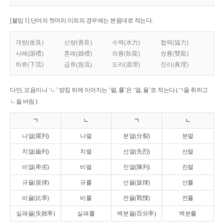
[붙임 1] 단어의 첫머리 이외의 경우에는 본음대로 적는다.
개량(改良)
선량(善良)
수력(水力)
협력(協力)
사례(謝禮)
혼례(婚禮)
와룡(臥龍)
쌍룡(雙龍)
하류(下流)
급류(急流)
도리(道理)
진리(眞理)
다만, 모음이나 ‘ㄴ’ 받침 뒤에 이어지는 ‘렬, 률’은 ‘열, 율’로 적는다.(ㄱ을 취하고
ㄴ을 버림.)
ㄱ
ㄴ
ㄱ
ㄴ
나열(羅列)
나렬
분열(分裂)
분렬
치열(齒列)
치렬
선열(先烈)
선렬
비열(卑劣)
비렬
진열(陳列)
진렬
규율(規律)
규률
선율(旋律)
선률
비율(比率)
비률
전율(戰慄)
전률
실패율(失敗率)
실패률
백분율(百分率)
백분률