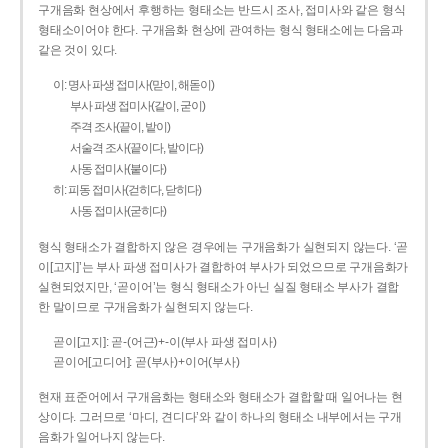
구개음화 현상에서 후행하는 형태소는 반드시 조사, 접미사와 같은 형식
형태소이어야 한다. 구개음화 현상에 관여하는 형식 형태소에는 다음과
같은 것이 있다.
이: 명사 파생 접미사(맏이, 해돋이)
부사 파생 접미사(같이, 굳이)
주격 조사(끝이, 밭이)
서술격 조사(끝이다, 밭이다)
사동 접미사(붙이다)
히: 피동 접미사(걷히다, 닫히다)
사동 접미사(굳히다)
형식 형태소가 결합하지 않은 경우에는 구개음화가 실현되지 않는다. ‘곧
이[고지]’는 부사 파생 접미사가 결합하여 부사가 되었으므로 구개음화가
실현되었지만, ‘곧이어’는 형식 형태소가 아닌 실질 형태소 부사가 결합
한 말이므로 구개음화가 실현되지 않는다.
곧이[고지]: 곧-­(어근)+­-이(부사 파생 접미사)
곧이어[고디어]: 곧(부사)+이어(부사)
현재 표준어에서 구개음화는 형태소와 형태소가 결합할 때 일어나는 현
상이다. 그러므로 ‘마디, 견디다’와 같이 하나의 형태소 내부에서는 구개
음화가 일어나지 않는다.