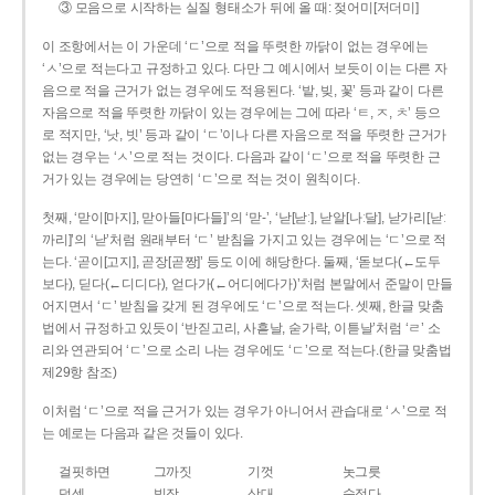
③ 모음으로 시작하는 실질 형태소가 뒤에 올 때: 젖어미[저더미]
이 조항에서는 이 가운데 ‘ㄷ’으로 적을 뚜렷한 까닭이 없는 경우에는
‘ㅅ’으로 적는다고 규정하고 있다. 다만 그 예시에서 보듯이 이는 다른 자
음으로 적을 근거가 없는 경우에도 적용된다. ‘밭, 빚, 꽃’ 등과 같이 다른
자음으로 적을 뚜렷한 까닭이 있는 경우에는 그에 따라 ‘ㅌ, ㅈ, ㅊ’ 등으
로 적지만, ‘낫, 빗’ 등과 같이 ‘ㄷ’이나 다른 자음으로 적을 뚜렷한 근거가
없는 경우는 ‘ㅅ’으로 적는 것이다. 다음과 같이 ‘ㄷ’으로 적을 뚜렷한 근
거가 있는 경우에는 당연히 ‘ㄷ’으로 적는 것이 원칙이다.
첫째, ‘맏이[마지], 맏아들[마다들]’의 ‘맏-’, ‘낟[낟ː], 낟알[나ː달], 낟가리[낟ː
까리]’의 ‘낟’처럼 원래부터 ‘ㄷ’ 받침을 가지고 있는 경우에는 ‘ㄷ’으로 적
는다. ‘곧이[고지], 곧장[곧짱]’ 등도 이에 해당한다. 둘째, ‘돋보다(←도두
보다), 딛다(←디디다), 얻다가(←어디에다가)’처럼 본말에서 준말이 만들
어지면서 ‘ㄷ’ 받침을 갖게 된 경우에도 ‘ㄷ’으로 적는다. 셋째, 한글 맞춤
법에서 규정하고 있듯이 ‘반짇고리, 사흗날, 숟가락, 이튿날’처럼 ‘ㄹ’ 소
리와 연관되어 ‘ㄷ’으로 소리 나는 경우에도 ‘ㄷ’으로 적는다.(한글 맞춤법
제29항 참조)
이처럼 ‘ㄷ’으로 적을 근거가 있는 경우가 아니어서 관습대로 ‘ㅅ’으로 적
는 예로는 다음과 같은 것들이 있다.
걸핏하면
그까짓
기껏
놋그릇
덧셈
빗장
삿대
숫접다