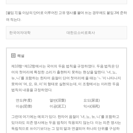
[붙임 3] 둘 이상의 단어로 이루어진 고유 명사를 붙여 쓰는 경우에도 붙임 2에 준하
여 적는다.
한국여자대학
대한요소비료회사
해설
제10항~제12항에서는 국어의 두음 법칙을 규정하였다. 두음 법칙은 단
어의 첫머리에 특정한 소리가 출현하지 못하는 현상을 말한다. ‘녀, 뇨,
뉴, 니’를 포함하는 한자어 음절이 단어 첫머리에 올 때는 ‘ㄴ’이 나타나지
못하여 ‘여, 요, 유, 이’의 형태로 실현되는데, 이 조항에서는 이러한 두음
법칙의 내용을 규정하였다.
연도(年度)
열반(涅槃)
요도(尿道)
이승(尼僧)
이공(泥工)
익사(溺死)
그런데 여기에는 예외가 있다. 한자어 음절이 ‘녀, 뇨, 뉴, 니’를 포함하고
있더라도 의존 명사에는 두음 법칙이 적용되지 않는다. 이는 의존 명사는
독립적으로 쓰이기보다는 그 앞의 말과 연결되어 하나의 단위를 구성하