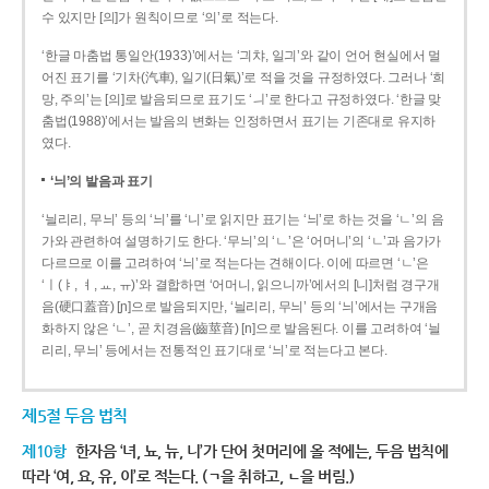
수 있지만 [의]가 원칙이므로 ‘의’로 적는다.
‘한글 마춤법 통일안(1933)’에서는 ‘긔챠, 일긔’와 같이 언어 현실에서 멀
어진 표기를 ‘기차(汽車), 일기(日氣)’로 적을 것을 규정하였다. 그러나 ‘희
망, 주의’는 [의]로 발음되므로 표기도 ‘ㅢ’로 한다고 규정하였다. ‘한글 맞
춤법(1988)’에서는 발음의 변화는 인정하면서 표기는 기존대로 유지하
였다.
‘늬’의 발음과 표기
‘늴리리, 무늬’ 등의 ‘늬’를 ‘니’로 읽지만 표기는 ‘늬’로 하는 것을 ‘ㄴ’의 음
가와 관련하여 설명하기도 한다. ‘무늬’의 ‘ㄴ’은 ‘어머니’의 ‘ㄴ’과 음가가
다르므로 이를 고려하여 ‘늬’로 적는다는 견해이다. 이에 따르면 ‘ㄴ’은
‘ㅣ(ㅑ, ㅕ, ㅛ, ㅠ)’와 결합하면 ‘어머니, 읽으니까’에서의 [니]처럼 경구개
음(硬口蓋音) [ɲ]으로 발음되지만, ‘늴리리, 무늬’ 등의 ‘늬’에서는 구개음
화하지 않은 ‘ㄴ’, 곧 치경음(齒莖音) [n]으로 발음된다. 이를 고려하여 ‘늴
리리, 무늬’ 등에서는 전통적인 표기대로 ‘늬’로 적는다고 본다.
제5절 두음 법칙
제10항
한자음 ‘녀, 뇨, 뉴, 니’가 단어 첫머리에 올 적에는, 두음 법칙에
따라 ‘여, 요, 유, 이’로 적는다. (ㄱ을 취하고, ㄴ을 버림.)