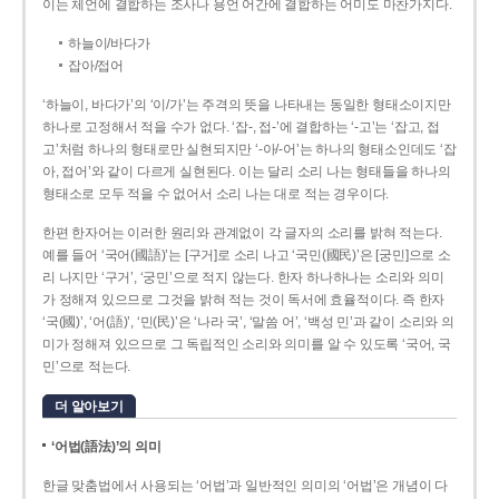
이는 체언에 결합하는 조사나 용언 어간에 결합하는 어미도 마찬가지다.
하늘이/바다가
잡아/접어
‘하늘이, 바다가’의 ‘이/가’는 주격의 뜻을 나타내는 동일한 형태소이지만
하나로 고정해서 적을 수가 없다. ‘잡-, 접-’에 결합하는 ‘-고’는 ‘잡고, 접
고’처럼 하나의 형태로만 실현되지만 ‘-아/-어’는 하나의 형태소인데도 ‘잡
아, 접어’와 같이 다르게 실현된다. 이는 달리 소리 나는 형태들을 하나의
형태소로 모두 적을 수 없어서 소리 나는 대로 적는 경우이다.
한편 한자어는 이러한 원리와 관계없이 각 글자의 소리를 밝혀 적는다.
예를 들어 ‘국어(國語)’는 [구거]로 소리 나고 ‘국민(國民)’은 [궁민]으로 소
리 나지만 ‘구거’, ‘궁민’으로 적지 않는다. 한자 하나하나는 소리와 의미
가 정해져 있으므로 그것을 밝혀 적는 것이 독서에 효율적이다. 즉 한자
‘국(國)’, ‘어(語)’, ‘민(民)’은 ‘나라 국’, ‘말씀 어’, ‘백성 민’과 같이 소리와 의
미가 정해져 있으므로 그 독립적인 소리와 의미를 알 수 있도록 ‘국어, 국
민’으로 적는다.
더 알아보기
‘어법(語法)’의 의미
한글 맞춤법에서 사용되는 ‘어법’과 일반적인 의미의 ‘어법’은 개념이 다