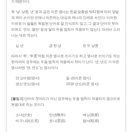
기 때문이다.
즉 ‘냥, 냥쭝, 년’ 등과 같은 의존 명사는 한글 맞춤법 제42항에 따라 앞말
과 띄어 쓰지만 언제나 의존하는 대상과 하나의 단위로 쓰인다. 이러한
이유로 이 말들은 독립된 단어로 잘 인식되지 않고, 그 결과 단어의 첫머
리에도 ‘연도, 열반’ 등과 달리 두음 법칙이 적용되지 않는다. 따라서 소리
나는 대로 적는다.
십 년
금 한 냥
은 두 냥쭝
따라서 ‘年’, ‘年度’처럼 의존 명사로 쓰이기도 하고 명사로 쓰이기도 하는
한자어의 경우에는 두음 법칙의 적용에서 차이가 난다. ‘년, 년도’가 의존
명사라면 ‘연, 연도’는 명사이다.
연 강수량(명사)
일 년(의존 명사)
생산 연도(명사)
2018 년도(의존 명사)
[붙임 1]
단어의 첫머리가 아닌 경우에는 두음 법칙이 적용되지 않으므로
본음대로 적는 것이다.
소녀(少女)
만년(晩年)
배뇨(排尿)
비구니(比丘尼)
운니(雲泥)
탐닉(耽溺)