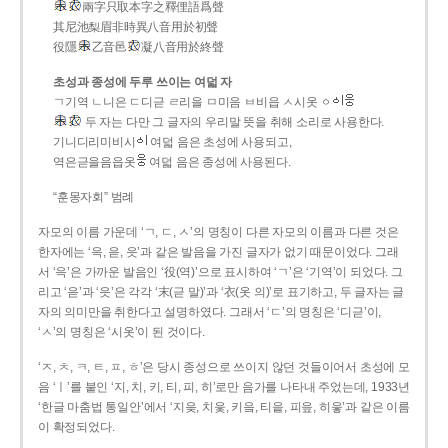
兩字只取本字之釋俚語爲聲
其尼池梨眉非時異八音用於初聲
役隱
乙音邑
凝八音用於終聲
초성과 종성에 두루 쓰이는 여덟 자
ㄱ기역 ㄴ니은 ㄷ디귿 ㄹ리을 ㅁ미음 ㅂ비읍 ㅅ시옷 ㆁ
두 자는 다만 그 글자의 우리말 뜻을 취해 소리로 사용한다.
기니디리미비시
여덟 음은 초성에 사용되고,
역은귿을음읍옷
여덟 음은 종성에 사용된다.
“훈몽자회” 범례
자모의 이름 가운데 ‘ㄱ, ㄷ, ㅅ’의 명칭이 다른 자모의 이름과 다른 것은
한자에는 ‘윽, 읃, 읏’과 같은 발음을 가진 글자가 없기 때문이었다. 그래
서 ‘윽’은 가까운 발음인 ‘役(역)’으로 표시하여 ‘ㄱ’은 ‘기역’이 되었다. 그
리고 ‘읃’과 ‘읏’은 각각 ‘末(귿 말)’과 ‘衣(옷 의)’로 표기하고, 두 글자는 글
자의 의미만을 취한다고 설명하였다. 그래서 ‘ㄷ’의 명칭은 ‘디귿’이,
‘ㅅ’의 명칭은 ‘시옷’이 된 것이다.
‘ㅈ, ㅊ, ㅋ, ㅌ, ㅍ, ㅎ’은 당시 종성으로 쓰이지 않던 것들이어서 초성에 모
음 ‘ㅣ’를 붙인 ‘지, 치, 키, 티, 피, 히’로만 음가를 나타내 주었는데, 1933년
‘한글 마춤법 통일안’에서 ‘지읒, 치읓, 키읔, 티읕, 피읖, 히읗’과 같은 이름
이 확정되었다.