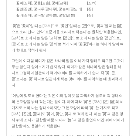
……………
꽃이[꼬치], 꽃을[꼬츨], 꽃에[꼬체]
[꼬ㅊ]
…
꽃만[꼰만], 꽃나무[꼰나무], 꽃놀이[꼰노리]
[꼰]
………
꽃과[꼳꽈], 꽃다발[꼳따발], 꽃밭[꼳빧]
[꼳]
‘꽃’은 ‘꽃이’일 때는 [꼬ㅊ]으로, ‘꽃만’일 때는 [꼰]으로, ‘꽃과’일 때는 [꼳]
으로 소리 난다. 만약 ‘표준어를 소리대로 적는다’는 원칙만 적용한다면,
[꼬치]로 소리 나는 말은 ‘꼬치’로, [꼰만]으로 소리 나는 말은 ‘꼰만’으로,
[꼳꽈]로 소리 나는 말은 ‘꼳꽈’로 적게 되어 ‘꽃[花]’이라는 하나의 말이 여
러 형태로 적히게 된다.
그런데 이처럼 의미가 같은 하나의 말을 여러 가지 형태로 적으면 그것이
무슨 말인지 알아보기가 쉽지 않다. 의미가 같은 하나의 말은 형태를 하
나로 고정하여 일관되게 적어야 의미를 파악하기가 쉽다. 즉 ‘꽃, 꼰,
꼳’보다는 ‘꽃’ 하나로 일관되게 적는 것이 의미를 파악하는 데 효과적이
다.
‘어법에 맞도록 한다’는 것은 이와 같이 뜻을 파악하기 쉽도록 각 형태소
의 본모양을 밝혀 적는다는 말이다. 이에 따라 ‘꽃’은 [꼬ㅊ], [꼰], [꼳]의 세
가지로 소리 나는 형태소이지만 그 본모양에 따라 ‘꽃’ 한 가지로 적고,
[꼬치], [꼰만], [꼳꽈]도 ‘꽃이, 꽃만, 꽃과’로 적게 된다. 이는 ‘꽃’과 같은 명
사 뒤에 조사가 결합할 때뿐 아니라 ‘늙-’과 같은 용언의 어간 뒤에 어미가
결합할 때도 동일하게 적용된다.