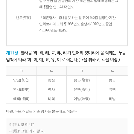
상 구분한 일 년 동안의 기간. 또는 앞의 말에 해당하는 그
해. ¶ 졸업 연도/제작 연도.
년도(年度)
「의존명사」((해를 뜻하는 말 뒤에 쓰여)) 일정한 기간
단위로서의 그해. ¶ 1985년도 출생자/1970년도 졸업
식/1990년도 예산안.
제11항
한자음 ‘랴, 려, 례, 료, 류, 리’가 단어의 첫머리에 올 적에는, 두음
법칙에 따라 ‘야, 여, 예, 요, 유, 이’로 적는다.(ㄱ을 취하고, ㄴ을 버림.)
ㄱ
ㄴ
ㄱ
ㄴ
양심(良心)
량심
용궁(龍宮)
룡궁
역사(歷史)
력사
유행(流行)
류행
예의(禮儀)
례의
이발(理髮)
리발
다만, 다음과 같은 의존 명사는 본음대로 적는다.
리(里): 몇 리냐?
리(理): 그럴 리가 없다.