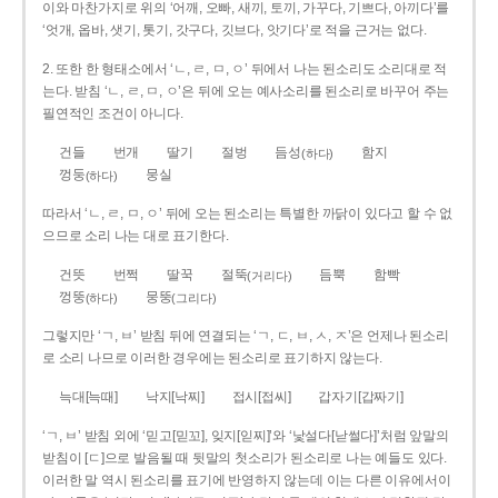
이와 마찬가지로 위의 ‘어깨, 오빠, 새끼, 토끼, 가꾸다, 기쁘다, 아끼다’를
‘엇개, 옵바, 샛기, 톳기, 갓구다, 깃브다, 앗기다’로 적을 근거는 없다.
2. 또한 한 형태소에서 ‘ㄴ, ㄹ, ㅁ, ㅇ’ 뒤에서 나는 된소리도 소리대로 적
는다. 받침 ‘ㄴ, ㄹ, ㅁ, ㅇ’은 뒤에 오는 예사소리를 된소리로 바꾸어 주는
필연적인 조건이 아니다.
건들
번개
딸기
절벙
듬성
함지
(하다)
껑둥
뭉실
(하다)
따라서 ‘ㄴ, ㄹ, ㅁ, ㅇ’ 뒤에 오는 된소리는 특별한 까닭이 있다고 할 수 없
으므로 소리 나는 대로 표기한다.
건뜻
번쩍
딸꾹
절뚝
듬뿍
함빡
(거리다)
껑뚱
뭉뚱
(하다)
(그리다)
그렇지만 ‘ㄱ, ㅂ’ 받침 뒤에 연결되는 ‘ㄱ, ㄷ, ㅂ, ㅅ, ㅈ’은 언제나 된소리
로 소리 나므로 이러한 경우에는 된소리로 표기하지 않는다.
늑대[늑때]
낙지[낙찌]
접시[접씨]
갑자기[갑짜기]
‘ㄱ, ㅂ’ 받침 외에 ‘믿고[믿꼬], 잊지[읻찌]’와 ‘낯설다[낟썰다]’처럼 앞말의
받침이 [ㄷ]으로 발음될 때 뒷말의 첫소리가 된소리로 나는 예들도 있다.
이러한 말 역시 된소리를 표기에 반영하지 않는데 이는 다른 이유에서이