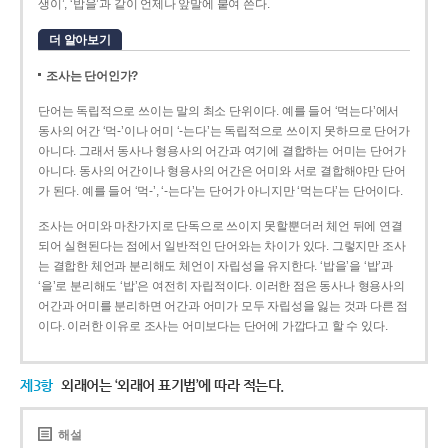
생이’, ‘밥을’과 같이 언제나 앞말에 붙여 쓴다.
더 알아보기
조사는 단어인가?
단어는 독립적으로 쓰이는 말의 최소 단위이다. 예를 들어 ‘먹는다’에서
동사의 어간 ‘먹-­’이나 어미 ‘­-는다’는 독립적으로 쓰이지 못하므로 단어가
아니다. 그래서 동사나 형용사의 어간과 여기에 결합하는 어미는 단어가
아니다. 동사의 어간이나 형용사의 어간은 어미와 서로 결합해야만 단어
가 된다. 예를 들어 ‘먹-’, ‘-는다’는 단어가 아니지만 ‘먹는다’는 단어이다.
조사는 어미와 마찬가지로 단독으로 쓰이지 못할뿐더러 체언 뒤에 연결
되어 실현된다는 점에서 일반적인 단어와는 차이가 있다. 그렇지만 조사
는 결합한 체언과 분리해도 체언이 자립성을 유지한다. ‘밥을’을 ‘밥’과
‘을’로 분리해도 ‘밥’은 여전히 자립적이다. 이러한 점은 동사나 형용사의
어간과 어미를 분리하면 어간과 어미가 모두 자립성을 잃는 것과 다른 점
이다. 이러한 이유로 조사는 어미보다는 단어에 가깝다고 할 수 있다.
제3항
외래어는 ‘외래어 표기법’에 따라 적는다.
해설