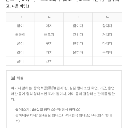
고, ㄴ을 버림.)
ㄱ
ㄴ
ㄱ
ㄴ
맏이
마지
핥이다
할치다
해돋이
해도지
걷히다
거치다
굳이
구지
닫히다
다치다
같이
가치
묻히다
무치다
끝이
끄치
해설
여기서 말하는 ‘종속적(從屬的) 관계’란, 실질 형태소인 체언, 어근, 용언
어간 등에 형식 형태소인 조사, 접미사, 어미 등이 결합하는 관계를 말한
다.
솥이[소치]: 솥(실질 형태소)+이(형식 형태소)
묻히다[무치다]: 묻­-(실질 형태소)+­-히­-(형식 형태소)+-다(형식 형태
소)