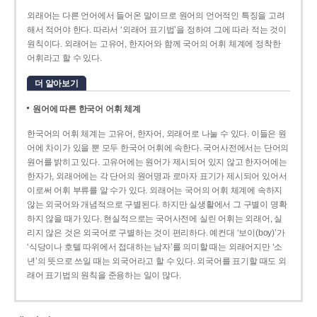
외래어는 다른 언어에서 들어온 말이므로 원어의 언어적인 특징을 고려
해서 적어야 한다. 따라서 ‘외래어 표기법’을 정하여 그에 따라 적는 것이
원칙이다. 외래어는 고유어, 한자어와 함께 국어의 어휘 체계에 정착한
어휘라고 할 수 있다.
더 알아보기
원어에 따른 한국어 어휘 체계
한국어의 어휘 체계는 고유어, 한자어, 외래어로 나눌 수 있다. 이들은 원
어에 차이가 있을 뿐 모두 한국어 어휘에 속한다. 국어사전에서는 단어의
원어를 밝히고 있다. 고유어에는 원어가 제시되어 있지 않고 한자어에는
한자가, 외래어에는 각 단어의 원어명과 로마자 표기가 제시되어 있어서
이로써 어휘 부류를 알 수가 있다. 외래어는 국어의 어휘 체계에 속하지
않는 외국어와 개념적으로 구별된다. 하지만 실생활에서 그 구별이 명확
하지 않을 때가 있다. 현실적으로는 국어사전에 실린 어휘는 외래어, 실
리지 않은 것은 외국어로 구별하는 것이 편리하다. 예컨대 ‘보이(boy)’가
‘식당이나 호텔 따위에서 접대하는 남자’를 의미할 때는 외래어지만 ‘소
년’의 뜻으로 쓰일 때는 외국어라고 할 수 있다. 외국어를 표기할 때도 외
래어 표기법의 원칙을 준용하는 일이 많다.