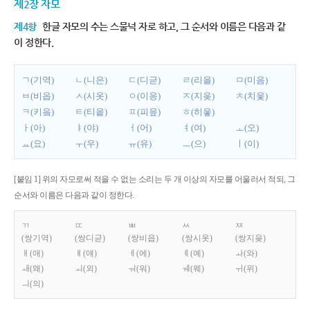
제2장 자모
제4항
한글 자모의 수는 스물넉 자로 하고, 그 순서와 이름은 다음과 같
이 정한다.
ㄱ(기역)
ㄴ(니은)
ㄷ(디귿)
ㄹ(리을)
ㅁ(미음)
ㅂ(비읍)
ㅅ(시옷)
ㅇ(이응)
ㅈ(지읒)
ㅊ(치읓)
ㅋ(키읔)
ㅌ(티읕)
ㅍ(피읖)
ㅎ(히읗)
ㅏ(아)
ㅑ(야)
ㅓ(어)
ㅕ(여)
ㅗ(오)
ㅛ(요)
ㅜ(우)
ㅠ(유)
ㅡ(으)
ㅣ(이)
[붙임 1] 위의 자모로써 적을 수 없는 소리는 두 개 이상의 자모를 어울러서 적되, 그
순서와 이름은 다음과 같이 정한다.
ㄲ
ㄸ
ㅃ
ㅆ
ㅉ
(쌍기역)
(쌍디귿)
(쌍비읍)
(쌍시옷)
(쌍지읒)
ㅐ(애)
ㅒ(얘)
ㅔ(에)
ㅖ(예)
ㅘ(와)
ㅙ(왜)
ㅚ(외)
ㅝ(워)
ㅞ(웨)
ㅟ(위)
ㅢ(의)