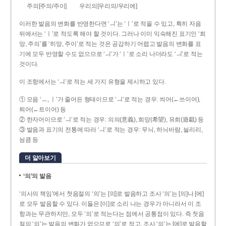
주의[주의/주이]
우리의[우리의/우리에]
이러한 발음의 변화를 반영한다면 ‘ㅢ’는 ‘ㅣ’로 적을 수 있고, 특히 자음
뒤에서는 ‘ㅣ’로 적도록 해야 할 것이다. 그러나 이미 익숙해진 표기인 ‘희
망, 주의’를 ‘히망, 주이’로 적는 것은 공감하기 어렵고 발음의 변화를 표
기에 모두 반영할 수도 없으므로 ‘ㅢ’가 ‘ㅣ’로 소리 나더라도 ‘ㅢ’로 적는
것이다.
이 조항에서는 ‘ㅢ’로 적는 세 가지 유형을 제시하고 있다.
① 모음 ‘ㅡ, ㅣ’가 줄어든 형태이므로 ‘ㅢ’로 적는 경우: 씌어(←쓰이어),
틔어(←트이어) 등
② 한자어이므로 ‘ㅢ’로 적는 경우: 의의(意義), 희망(希望), 유희(遊戱) 등
③ 발음과 표기의 전통에 따라 ‘ㅢ’로 적는 경우: 무늬, 하늬바람, 늴리리,
닁큼 등
더 알아보기
‘의’의 발음
‘의사의 책임’에서 첫음절의 ‘의’는 [의]로 발음하고 조사 ‘의’는 [의]나 [에]
로 모두 발음할 수 있다. 이들은 [이]로 소리 나는 경우가 아니라서 이 조
항과는 무관하지만, 모두 ‘의’로 적는다는 점에서 공통점이 있다. 즉 첫음
절의 ‘의’는 발음의 변화가 없으므로 ‘의’로 적고, 조사 ‘의’는 [에]로 발음할