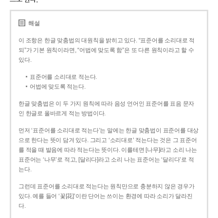
해설
이 조항은 한글 맞춤법의 대원칙을 밝히고 있다. “표준어를 소리대로 적
되”가 기본 원칙이라면, “어법에 맞도록 함”은 또 다른 원칙이라고 할 수
있다.
표준어를 소리대로 적는다.
어법에 맞도록 적는다.
한글 맞춤법은 이 두 가지 원칙에 따라 음성 언어인 표준어를 표음 문자
인 한글로 올바르게 적는 방법이다.
먼저 ‘표준어를 소리대로 적는다’는 말에는 한글 맞춤법이 표준어를 대상
으로 한다는 뜻이 담겨 있다. 그리고 ‘소리대로’ 적는다는 것은 그 표준어
를 적을 때 발음에 따라 적는다는 뜻이다. 이를테면 [나무]라고 소리 나는
표준어는 ‘나무’로 적고, [달리다]라고 소리 나는 표준어는 ‘달리다’로 적
는다.
그런데 표준어를 소리대로 적는다는 원칙만으로 충분하지 않은 경우가
있다. 예를 들어 ‘꽃[花]’이란 단어는 쓰이는 환경에 따라 소리가 달라진
다.