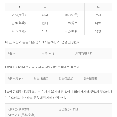
ㄱ
ㄴ
ㄱ
ㄴ
여자(女子)
녀자
유대(紐帶)
뉴대
연세(年歲)
년세
이토(泥土)
니토
요소(尿素)
뇨소
익명(匿名)
닉명
다만, 다음과 같은 의존 명사에서는 ‘냐, 녀’ 음을 인정한다.
냥(兩)
냥쭝(兩-)
년(年)(몇 년)
[붙임 1] 단어의 첫머리 이외의 경우에는 본음대로 적는다.
남녀(男女)
당뇨(糖尿)
결뉴(結紐)
은닉(隱匿)
[붙임 2] 접두사처럼 쓰이는 한자가 붙어서 된 말이나 합성어에서, 뒷말의 첫소리가
‘ㄴ’ 소리로 나더라도 두음 법칙에 따라 적는다.
신여성(新女性)
공염불(空念佛)
남존여비(男尊女卑)