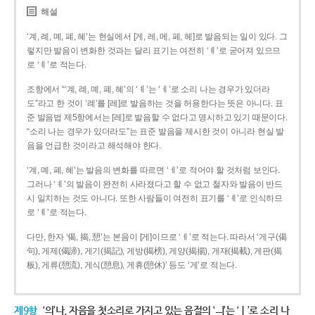
해설
‘계, 례, 몌, 폐, 혜’는 현실에서 [게, 레, 메, 페, 헤]로 발음되는 일이 있다. 그
렇지만 발음이 변화한 것과는 달리 표기는 여전히 ‘ㅖ’로 굳어져 있으므
로 ‘ㅖ’로 적는다.
조항에서 “‘계, 례, 몌, 폐, 혜’의 ‘ㅖ’는 ‘ㅔ’로 소리 나는 경우가 있더라
도”라고 한 것이 ‘례’를 [레]로 발음하는 것을 허용한다는 뜻은 아니다. 표
준 발음법 제5항에서는 [레]로 발음할 수 없다고 명시하고 있기 때문이다.
“소리 나는 경우가 있더라도”는 표준 발음을 제시한 것이 아니라 현실 발
음을 언급한 것이라고 해석해야 한다.
‘계, 몌, 폐, 혜’는 발음의 변화를 따르면 ‘ㅔ’로 적어야 할 것처럼 보인다.
그러나 ‘ㅖ’의 발음이 완전히 사라졌다고 할 수 없고 철자와 발음이 반드
시 일치하는 것도 아니다. 또한 사람들이 여전히 표기를 ‘ㅖ’로 인식하므
로 ‘ㅖ’로 적는다.
다만, 한자 ‘偈, 揭, 憩’는 본음이 [게]이므로 ‘ㅔ’로 적는다. 따라서 ‘게구(偈
句), 게제(偈諦), 게기(揭記), 게방(揭榜), 게양(揭揚), 게재(揭載), 게판(揭
板), 게류(憩流), 게식(憩息), 게휴(憩休)’ 등도 ‘게’로 적는다.
제9항
‘의’나, 자음을 첫소리로 가지고 있는 음절의 ‘ㅢ’는 ‘ㅣ’로 소리 나