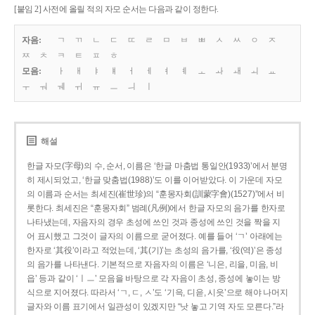
[붙임 2] 사전에 올릴 적의 자모 순서는 다음과 같이 정한다.
자음:
ㄱ
ㄲ
ㄴ
ㄷ
ㄸ
ㄹ
ㅁ
ㅂ
ㅃ
ㅅ
ㅆ
ㅇ
ㅈ
ㅉ
ㅊ
ㅋ
ㅌ
ㅍ
ㅎ
모음:
ㅏ
ㅐ
ㅑ
ㅒ
ㅓ
ㅔ
ㅕ
ㅖ
ㅗ
ㅘ
ㅙ
ㅚ
ㅛ
ㅜ
ㅝ
ㅞ
ㅟ
ㅠ
ㅡ
ㅢ
ㅣ
해설
한글 자모(字母)의 수, 순서, 이름은 ‘한글 마춤법 통일안(1933)’에서 분명
히 제시되었고, ‘한글 맞춤법(1988)’도 이를 이어받았다. 이 가운데 자모
의 이름과 순서는 최세진(崔世珍)의 “훈몽자회(訓蒙字會)(1527)”에서 비
롯한다. 최세진은 “훈몽자회” 범례(凡例)에서 한글 자모의 음가를 한자로
나타냈는데, 자음자의 경우 초성에 쓰인 것과 종성에 쓰인 것을 짝을 지
어 표시했고 그것이 글자의 이름으로 굳어졌다. 예를 들어 ‘ㄱ’ 아래에는
한자로 ‘其役’이라고 적었는데, ‘其(기)’는 초성의 음가를, ‘役(역)’은 종성
의 음가를 나타낸다. 기본적으로 자음자의 이름은 ‘니은, 리을, 미음, 비
읍’ 등과 같이 ‘ㅣㅡ’ 모음을 바탕으로 각 자음이 초성, 종성에 놓이는 방
식으로 지어졌다. 따라서 ‘ㄱ, ㄷ, ㅅ’도 ‘기윽, 디읃, 시읏’으로 해야 나머지
글자와 이름 표기에서 일관성이 있겠지만 “낫 놓고 기역 자도 모른다.”라