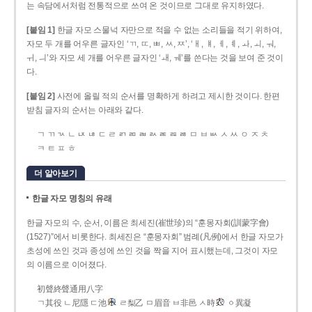
는 속담에서처럼 전통적으로 쓰여 온 것이므로 그대로 유지하였다.
[붙임 1]
한글 자모 스물넉 자만으로 적을 수 없는 소리들을 적기 위하여,
자모 두 개를 어우른 글자인 ‘ㄲ, ㄸ, ㅃ, ㅆ, ㅉ’, ‘ㅐ, ㅒ, ㅔ, ㅖ, ㅘ, ㅚ, ㅝ,
ㅟ, ㅢ’와 자모 세 개를 어우른 글자인 ‘ㅙ, ㅞ’를 쓴다는 것을 보여 준 것이
다.
[붙임 2]
사전에 올릴 적의 순서를 명확하게 하려고 제시한 것이다. 한편
받침 글자의 순서는 아래와 같다.
ㄱ ㄲ ㄳ ㄴ ㄵ ㄶ ㄷ ㄹ ㄺ ㄻ ㄼ ㄽ ㄾ ㄿ ㅀ ㅁ ㅂ ㅄ ㅅ ㅆ ㅇ ㅈ ㅊ
ㅋ ㅌ ㅍ ㅎ
더 알아보기
한글 자모 명칭의 유래
한글 자모의 수, 순서, 이름은 최세진(崔世珍)의 “훈몽자회(訓蒙字會)
(1527)”에서 비롯한다. 최세진은 “훈몽자회” 범례(凡例)에서 한글 자모가
초성에 쓰인 것과 종성에 쓰인 것을 짝을 지어 표시했는데, 그것이 자모
의 이름으로 이어졌다.
初聲終聲通用八字
ㄱ其役 ㄴ尼隱 ㄷ池
ㄹ梨乙 ㅁ眉音 ㅂ非邑 ㅅ時
ㆁ異凝