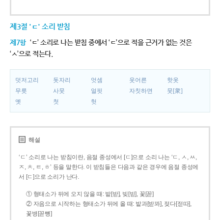
제3절 'ㄷ' 소리 받침
제7항
‘ㄷ’ 소리로 나는 받침 중에서 ‘ㄷ’으로 적을 근거가 없는 것은
‘ㅅ’으로 적는다.
덧저고리
돗자리
엇셈
웃어른
핫옷
무릇
사뭇
얼핏
자칫하면
뭇[衆]
옛
첫
헛
해설
‘ㄷ’ 소리로 나는 받침이란, 음절 종성에서 [ㄷ]으로 소리 나는 ‘ㄷ, ㅅ, ㅆ,
ㅈ, ㅊ, ㅌ, ㅎ’ 등을 말한다. 이 받침들은 다음과 같은 경우에 음절 종성에
서 [ㄷ]으로 소리가 난다.
① 형태소가 뒤에 오지 않을 때: 밭[받], 빚[빋], 꽃[꼳]
② 자음으로 시작하는 형태소가 뒤에 올 때: 밭과[받꽈], 젖다[젇따],
꽃병[꼳뼝]