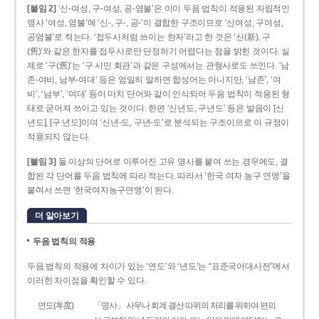
[붙임 2]
‘신-여성, 구-여성, 공-염불’은 이미 두음 법칙이 적용된 자립적인
명사 ‘여성, 염불’에 ‘신-, 구-, 공-’이 결합한 구조이므로 ‘신여성, 구여성,
공염불’로 적는다. ‘접두사처럼 쓰이는 한자’라고 한 것은 ‘신(新), 구
(舊)’와 같은 한자를 접두사로만 단정하기 어렵다는 점을 밝힌 것이다. 실
제로 ‘구(舊)’는 ‘구 시민 회관’과 같은 구성에서는 관형사로도 쓰인다. ‘남
존­-여비, 남부-­여대’ 등은 엄밀히 말하면 합성어는 아니지만, ‘남존’, ‘여
비’, ‘남부’, ‘여대’ 등이 마치 단어와 같이 인식되어 두음 법칙이 적용된 형
태로 굳어져 쓰이고 있는 것이다. 한편 ‘신년도, 구년도’ 등은 발음이 [신
년도], [구ː년도]이며 ‘신년­-도, 구년-­도’로 분석되는 구조이므로 이 규정이
적용되지 않는다.
[붙임 3]
둘 이상의 단어로 이루어진 고유 명사를 붙여 쓰는 경우에도, 결
합된 각 단어를 두음 법칙에 따라 적는다. 따라서 ‘한국 여자 농구 연맹’을
붙여서 쓰면 ‘한국여자농구연맹’이 된다.
더 알아보기
두음 법칙의 적용
두음 법칙의 적용에 차이가 있는 ‘연도’와 ‘년도’는 “표준국어대사전”에서
이러한 차이점을 확인할 수 있다.
연도(年度)
「명사」 사무나 회계 결산 따위의 처리를 위하여 편의