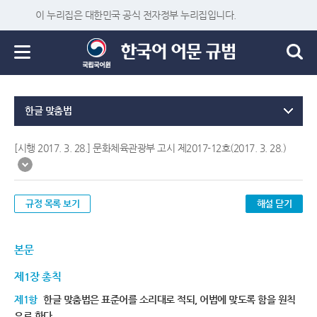
이 누리집은 대한민국 공식 전자정부 누리집입니다.
한글 맞춤법
[시행 2017. 3. 28.] 문화체육관광부 고시 제2017-12호(2017. 3. 28.)
규정 목록 보기
해설 닫기
본문
제1장 총칙
제1항
한글 맞춤법은 표준어를 소리대로 적되, 어법에 맞도록 함을 원칙
으로 한다.