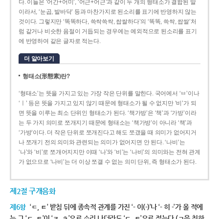
다. 이들은 ‘어간+어미’, ‘어근+어근’과 같이 두 개의 형태소가 결합된 말
이라서, ‘눈곱, 발바닥’ 등과 마찬가지로 된소리를 표기에 반영하지 않는
것이다. 그렇지만 ‘똑똑하다, 쓱싹쓱싹, 쌉쌀하다’의 ‘똑똑, 쓱싹, 쌉쌀’처
럼 같거나 비슷한 음절이 거듭되는 경우에는 예외적으로 된소리를 표기
에 반영하여 같은 글자로 적는다.
더 알아보기
형태소(形態素)란?
‘형태소’는 뜻을 가지고 있는 가장 작은 단위를 말한다. 국어에서 ‘ㅂ’이나
‘ㅣ’ 등은 뜻을 가지고 있지 않기 때문에 형태소가 될 수 없지만 ‘비’가 되
면 뜻을 이루는 최소 단위인 형태소가 된다. ‘책가방’은 ‘책’과 ‘가방’이라
는 두 가지 의미로 쪼개지기 때문에 형태소는 ‘책가방’이 아니라 ‘책’과
‘가방’이다. 더 작은 단위로 쪼개진다고 해도 쪼갰을 때 의미가 없어지거
나 쪼개기 전의 의미와 관련되는 의미가 없어지면 안 된다. ‘나비’는
‘나’와 ‘비’로 쪼개어지지만 이때 ‘나’와 ‘비’는 ‘나비’의 의미와는 전혀 관계
가 없으므로 ‘나비’는 더 이상 쪼갤 수 없는 의미 단위, 즉 형태소가 된다.
제2절 구개음화
제6항
‘ㄷ, ㅌ’ 받침 뒤에 종속적 관계를 가진 ‘- 이(-)’나 ‘- 히 -’가 올 적에
는 그 ‘ㄷ, ㅌ’이 ‘ㅈ, ㅊ’으로 소리 나더라도 ‘ㄷ, ㅌ’으로 적는다.(ㄱ을 취하