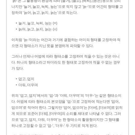
‘늙-’은 그 활용형이 환경에 따라 [늘거], [늘꼬], [늑찌], [능는] 등으로 소리
나지만 ‘늘거, 늘꼬, 늑찌, 능는’으로 적지 않고 ‘늙-’으로 어간의 형태를 고
정하여 ‘늙어, 늙고, 늙지, 늙는’으로 적는다.
늘거, 늘꼬, 늑찌, 능는 (×)
늙어, 늙고, 늙지, 늙는 (○)
이처럼 ‘늙-­’이라는 어간과 거기에 결합하는 어미의 형태를 고정하여 적
으면 각 형태소가 지닌 뜻을 분명하게 파악할 수 있다.
그러나 언제나 어법에 따라 형태소를 고정하여 적을 수 있는 것은 아니
다. 하나의 형태소라고 하더라도 한 형태로 고정하여 적을 수 없는 경우
가 있다.
덥고, 덥지
더워, 더우며
위의 ‘덥고, 덥지’에서의 ‘덥-­’과 ‘더워, 더우며’의 ‘더우-­’는 같은 형태소이
다. 어법에 따라 형태소의 본모양을 ‘덥-­’으로 고정하여 적는다면 ‘덥어,
덥으며’로 적어야 한다. 그렇지만 ‘덥어, 덥으며’는 [더버], [더브며]로 읽히
게 되므로 표준어 [더워], [더우며]의 소리를 제대로 나타낼 수 없다. 그러
므로 ‘덥고, 덥지, 더워, 더우며’는 한 형태소의 활용형이지만 그 형태를
하나로 고정할 수 없고 ‘덥-’, ‘더우-’ 두 가지로 적게 된다.