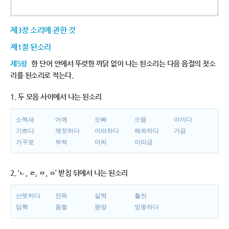
제3장 소리에 관한 것
제1절 된소리
제5항
한 단어 안에서 뚜렷한 까닭 없이 나는 된소리는 다음 음절의 첫소
리를 된소리로 적는다.
1. 두 모음 사이에서 나는 된소리
소쩍새
어깨
오빠
으뜸
아끼다
기쁘다
깨끗하다
어떠하다
해쓱하다
가끔
거꾸로
부썩
어찌
이따금
2. ‘ㄴ, ㄹ, ㅁ, ㅇ’ 받침 뒤에서 나는 된소리
산뜻하다
잔뜩
살짝
훨씬
담뿍
움찔
몽땅
엉뚱하다