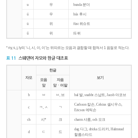
u
우
bunda 분더
ú
우
hús 후시
ü
위
füst 퓌슈트
ű
위
fű 퓌
* ny, s, j, ly의 ‘니, 시, 이, 이’는 뒤따르는 모음과 결합할 때 합쳐서 1 음절로 적는다.
표 11
스웨덴어 자모와 한글 대조표
한글
자모
보기
모음
자음
앞
앞ㆍ어말
b
ㅂ
ㅂ, 브
bal 발, snabbt 스납트, Jacob 야코브
Carlsson 칼손, Celsius 셀시우스,
c
ㅋ, ㅅ
ㄱ
Ericson 에릭손
ch
시*
크
charm 샤름, och 오크
dag 다그, dricka 드리카, Halmstad
d
ㄷ
드
할름스타드