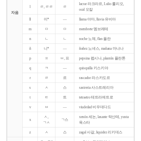
lacrar 라크라르, Lulio 룰리오,
l
ㄹ, ㄹㄹ
ㄹ
ocal 오칼
자음
ll
이*
―
llama 야마, lluvia 유비아
m
ㅁ
ㅁ
membrete 멤브레테
n
ㄴ
ㄴ
noche 노체, flan 플란
ñ
니*
―
ñoñez 뇨녜스, mañana 마냐나
p
ㅍ
ㅂ, 프
pepsina 펩시나, plantón 플란톤
q
ㅋ
―
quisquilla 키스키야
r
ㄹ
르
rascador 라스카도르
s
ㅅ
스
sastreria 사스트레리아
t
ㅌ
트
tetraetro 테트라에트로
v
ㅂ
―
viudedad 비우데다드
ㅅ,
xenón 세논, laxante 락산테, yuxta
x
ㄱ스
ㄱㅅ
육스타
z
ㅅ
스
zagal 사갈, liquidez 리키데스