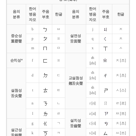
한어
한어
음의
주음
음의
주음
병음
한글
병음
한글
분류
부호
분류
부호
자모
자모
b
ㅂ
j
ㅈ
중순성
설면성
p
ㅍ
q
ㅊ
重脣聲
舌面聲
m
ㅁ
x
ㅅ
zh
순치성*
f
ㅍ
ㅈ [즈]
[zhi]
ch
d
ㄷ
ㅊ [츠]
교설첨성
[chi]
翹舌尖聲
sh
t
ㅌ
ㅅ [스]
설첨성
[shi]
舌尖聲
ㄖ
n
ㄴ
r [ri]
ㄹ [르]
l
ㄹ
z [zi]
ㅉ [쯔]
설치성
g
ㄱ
c [ci]
ㅊ [츠]
舌齒聲
설근성
k
ㅋ
s [si]
ㅆ [쓰]
舌根聲