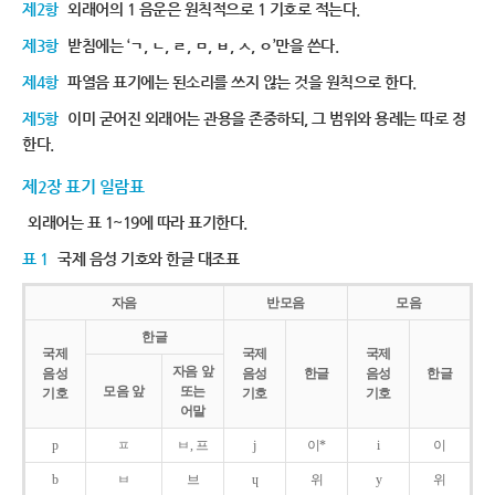
제2항
외래어의 1 음운은 원칙적으로 1 기호로 적는다.
제3항
받침에는 ‘ㄱ, ㄴ, ㄹ, ㅁ, ㅂ, ㅅ, ㅇ’만을 쓴다.
제4항
파열음 표기에는 된소리를 쓰지 않는 것을 원칙으로 한다.
제5항
이미 굳어진 외래어는 관용을 존중하되, 그 범위와 용례는 따로 정
한다.
제2장 표기 일람표
외래어는 표 1~19에 따라 표기한다.
표 1
국제 음성 기호와 한글 대조표
자음
반모음
모음
한글
국제
국제
국제
자음 앞
음성
음성
한글
음성
한글
모음 앞
또는
기호
기호
기호
어말
p
ㅍ
ㅂ, 프
j
이*
i
이
b
ㅂ
브
ɥ
위
y
위