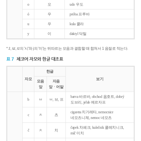
o
오
udo 우도
ó
우
próba 프루바
u
우
kula 쿨라
y
이
daktyl 닥틸
* ż, sz, rz의 '시'와 j의 '이'는 뒤따르는 모음과 결합할 때 합쳐서 1 음절로 적는다.
표 7
체코어 자모와 한글 대조표
한글
자모
보기
모음
자음
앞
앞ㆍ어말
barva 바르바, obchod 옵호트, dobrý
b
ㅂ
ㅂ, 브, 프
도브리, jeřab 예르자프
cigareta 치가레타, nemocnice
c
ㅊ
츠
네모츠니체, nemoc 네모츠
čapek 차페크, kulečnik 쿨레치니크,
č
ㅊ
치
míč 미치