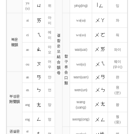
yu
위
ying
(ing)
잉
(u)
아
ai
wa
(ua)
와
이
에
ei
wo
(uo)
워
결
이
복운
합
複韻
운
아
ao
wai
(uai)
와이
모
오
합
結
어
구
웨이
合
ou
wei
(ui)
우
류
(우이)
韻
合
母
an
안
wan
(uan)
완
口
類
원
en
언
wen
(un)
(운)
부성운
附聲韻
wang
ang
앙
왕
(uang)
웡
eng
엉
weng
(ong)
(웅)
권설운
er