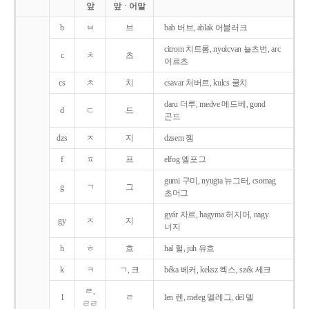
앞
앞ㆍ어말
b
ㅂ
브
bab 버브, ablak 어블러크
citrom 치트롬, nyolcvan 뇰츠번, arc
c
ㅊ
츠
어르츠
cs
ㅊ
치
csavar 처버르, kulcs 쿨치
daru 더루, medve 메드베, gond
d
ㄷ
드
곤드
dzs
ㅈ
지
dzsem 젬
f
ㅍ
프
elfog 엘포그
gumi 구미, nyugta 뉴그터, csomag
g
ㄱ
그
초머그
gyár 자르, hagyma 허지머, nagy
gy
ㅈ
지
너지
h
ㅎ
흐
hal 헐, juh 유흐
k
ㅋ
ㄱ, 크
béka 베커, keksz 켁스, szék 세크
ㄹ,
l
ㄹ
len 렌, meleg 멜레그, dél 델
ㄹㄹ