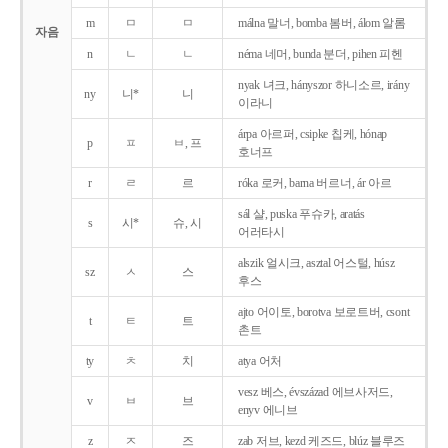
m
ㅁ
ㅁ
málna 말너, bomba 봄버, álom 알롬
자음
n
ㄴ
ㄴ
néma 네머, bunda 분더, pihen 피헨
nyak 녀크, hányszor 하니소르, irány
ny
니*
니
이라니
árpa 아르퍼, csipke 칩케, hónap
p
ㅍ
ㅂ, 프
호너프
r
ㄹ
르
róka 로커, barna 버르너, ár 아르
sál 샬, puska 푸슈카, aratás
s
시*
슈, 시
어러타시
alszik 얼시크, asztal 어스털, húsz
sz
ㅅ
스
후스
ajto 어이토, borotva 보로트버, csont
t
ㅌ
트
촌트
ty
ㅊ
치
atya 어처
vesz 베스, évszázad 에브사저드,
v
ㅂ
브
enyv 에니브
z
ㅈ
즈
zab 저브, kezd 케즈드, blúz 블루즈