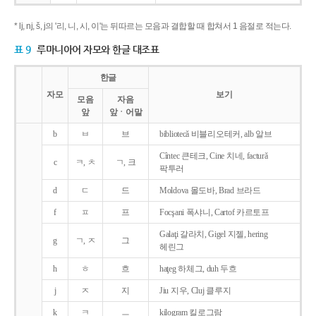
* lj, nj, š, j의 '리, 니, 시, 이'는 뒤따르는 모음과 결합할 때 합쳐서 1 음절로 적는다.
표 9
루마니아어 자모와 한글 대조표
한글
자모
보기
모음
자음
앞
앞ㆍ어말
b
ㅂ
브
bibliotecǎ 비블리오테커, alb 알브
Cîntec 큰테크, Cine 치네, facturǎ
c
ㅋ, ㅊ
ㄱ, 크
팍투러
d
ㄷ
드
Moldova 몰도바, Brad 브라드
f
ㅍ
프
Focşani 폭샤니, Cartof 카르토프
Galaţi 갈라치, Gigel 지젤, hering
g
ㄱ, ㅈ
그
헤린그
h
ㅎ
흐
haţeg 하체그, duh 두흐
j
ㅈ
지
Jiu 지우, Cluj 클루지
k
ㅋ
ㅡ
kilogram 킬로그람