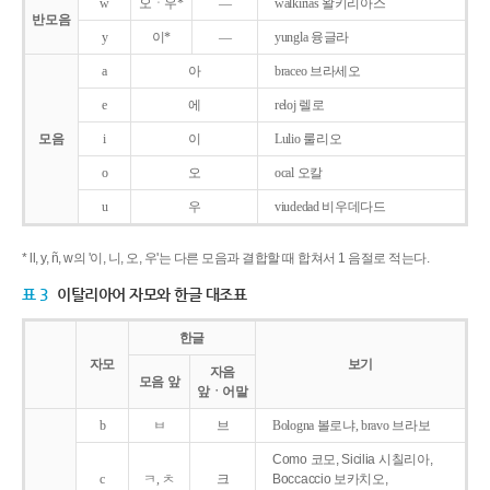
w
오ㆍ우*
―
walkirias 왈키리아스
반모음
y
이*
―
yungla 융글라
a
아
braceo 브라세오
e
에
reloj 렐로
모음
i
이
Lulio 룰리오
o
오
ocal 오칼
u
우
viudedad 비우데다드
* ll, y, ñ, w의 '이, 니, 오, 우'는 다른 모음과 결합할 때 합쳐서 1 음절로 적는다.
표 3
이탈리아어 자모와 한글 대조표
한글
자모
보기
자음
모음 앞
앞ㆍ어말
b
ㅂ
브
Bologna 볼로냐, bravo 브라보
Como 코모, Sicilia 시칠리아,
c
ㅋ, ㅊ
크
Boccaccio 보카치오,