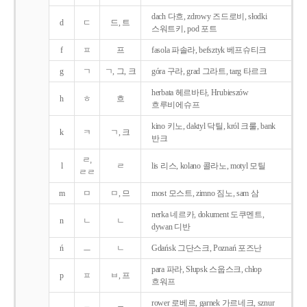
dach 다흐, zdrowy 즈드로비, słodki
d
ㄷ
드, 트
스워트키, pod 포트
f
ㅍ
프
fasola 파솔라, befsztyk 베프슈티크
g
ㄱ
ㄱ, 그, 크
góra 구라, grad 그라트, targ 타르크
herbata 헤르바타, Hrubieszów
h
ㅎ
흐
흐루비에슈프
kino 키노, daktyl 닥틸, król 크룰, bank
k
ㅋ
ㄱ, 크
반크
ㄹ,
l
ㄹ
lis 리스, kolano 콜라노, motyl 모틸
ㄹㄹ
m
ㅁ
ㅁ, 므
most 모스트, zimno 짐노, sam 삼
nerka 네르카, dokument 도쿠멘트,
n
ㄴ
ㄴ
dywan 디반
ń
ㅡ
ㄴ
Gdańsk 그단스크, Poznań 포즈난
para 파라, Słupsk 스웁스크, chłop
p
ㅍ
ㅂ, 프
흐워프
rower 로베르, garnek 가르네크, sznur