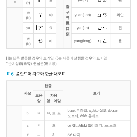
얼
yue
(ue)
웨
*
(r)
촬
ya
구
야
yuan
(uan)
위안
(ia)
류
撮
yo
요
yun
(un)
윈
口
類
ye
예
yong
(iong)
융
(ie)
[ ]는 단독 발음될 경우의 표기임. ( )는 자음이 선행할 경우의 표기임.
* 순치성(脣齒聲), 권설운(捲舌韻).
표 6
폴란드어 자모와 한글 대조표
한글
자모
보기
모음
자음
앞
앞ㆍ어말
burak 부라크, szybko 십코, dobrze
b
ㅂ
ㅂ, 브, 프
도브제, chleb 흘레프
c
ㅊ
츠
cel 첼, Balicki 발리츠키, noc 노츠
ć
ㅡ
치
dać 다치