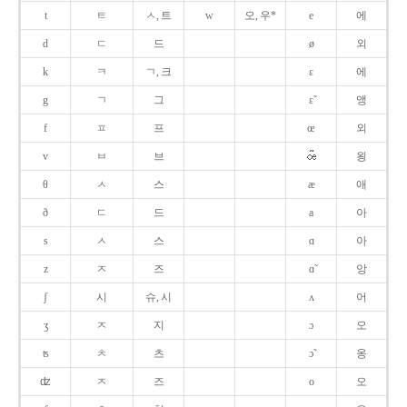
t
ㅌ
ㅅ, 트
w
오, 우*
e
에
d
ㄷ
드
ø
외
k
ㅋ
ㄱ, 크
ɛ
에
g
ㄱ
그
ɛ̃
앵
f
ㅍ
프
œ
외
v
ㅂ
브
욍
θ
ㅅ
스
æ
애
ð
ㄷ
드
a
아
s
ㅅ
스
ɑ
아
z
ㅈ
즈
ɑ̃
앙
ʃ
시
슈, 시
ʌ
어
ʒ
ㅈ
지
ɔ
오
ʦ
ㅊ
츠
ɔ̃
옹
ʣ
ㅈ
즈
o
오