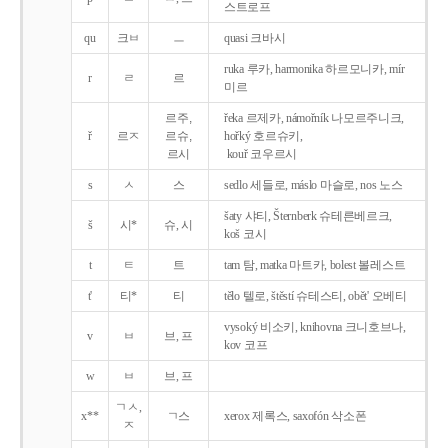
스트로프
qu
크ㅂ
ㅡ
quasi 크바시
ruka 루카, harmonika 하르모니카, mír
r
ㄹ
르
미르
르주,
řeka 르제카, námořník 나모르주니크,
ř
르ㅈ
르슈,
hořký 호르슈키,
르시
kouř 코우르시
s
ㅅ
스
sedlo 세들로, máslo 마슬로, nos 노스
šaty 샤티, Šternberk 슈테른베르크,
š
시*
슈, 시
koš 코시
t
ㅌ
트
tam 탐, matka 마트카, bolest 볼레스트
t'
티*
티
tělo 텔로, štěstí 슈테스티, obět' 오베티
vysoký 비소키, knihovna 크니호브나,
v
ㅂ
브, 프
kov 코프
w
ㅂ
브, 프
ㄱㅅ,
x**
ㄱ스
xerox 제록스, saxofón 삭소폰
ㅈ