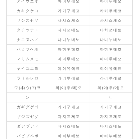
ア イ ウ エ オ
아 이 우 에 오
아 이 우 에 오
カ キ ク ケ コ
가 기 구 게 고
카 키 쿠 케 코
サ シ ス セ ソ
사 시 스 세 소
사 시 스 세 소
タ チ ツ テ ト
다 지 쓰 데 도
타 치 쓰 테 토
ナ ニ ヌ ネ ノ
나 니 누 네 노
나 니 누 네 노
ハ ヒ フ ヘ ホ
하 히 후 헤 호
하 히 후 헤 호
マ ミ ム メ モ
마 미 무 메 모
마 미 무 메 모
ヤ イ ユ エ ヨ
야 이 유 에 요
야 이 유 에 요
ラ リ ル レ ロ
라 리 루 레 로
라 리 루 레 로
ワ (ヰ) ウ (ヱ) ヲ
와 (이) 우 (에) 오
와 (이) 우 (에) 오
ン
ㄴ
ガ ギ グ ゲ ゴ
가 기 구 게 고
가 기 구 게 고
ザ ジ ズ ゼ ゾ
자 지 즈 제 조
자 지 즈 제 조
ダ ヂ ヅ デ ド
다 지 즈 데 도
다 지 즈 데 도
バ ビ ブ ベ ボ
바 비 부 베 보
바 비 부 베 보