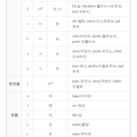
šal 샬, vlasništvo 블라스니슈트보,
š
시*
슈, 시
broš 브로시
telo 텔로, ostrvo 오스트르보, put
t
ㅌ
트
푸트
vatra 바트라, olovka 올로브카,
v
ㅂ
브
proliv 프롤리브
zavoj 자보이, pozno 포즈노, obraz
z
ㅈ
즈
오브라즈
žena 제나, izložba 이즐로주바, muž
ž
ㅈ
주
무주
pojas 포야스, zavoj 자보이, odjelo
반모음
j
이*
오델로
a
아
bakar 바카르
e
에
cev 체브
모음
i
이
dim 딤
o
오
molim 몰림
u
우
zubar 주바르