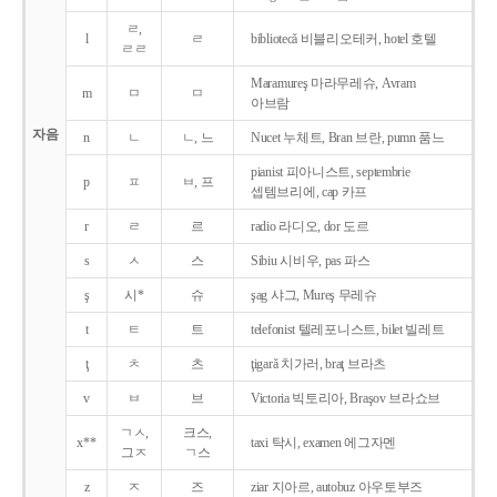
ㄹ,
l
ㄹ
bibliotecǎ 비블리오테커, hotel 호텔
ㄹㄹ
Maramureş 마라무레슈, Avram
m
ㅁ
ㅁ
아브람
자음
n
ㄴ
ㄴ, 느
Nucet 누체트, Bran 브란, pumn 품느
pianist 피아니스트, septembrie
p
ㅍ
ㅂ, 프
셉템브리에, cap 카프
r
ㄹ
르
radio 라디오, dor 도르
s
ㅅ
스
Sibiu 시비우, pas 파스
ş
시*
슈
şag 샤그, Mureş 무레슈
t
ㅌ
트
telefonist 텔레포니스트, bilet 빌레트
ţ
ㅊ
츠
ţigarǎ 치가러, braţ 브라츠
v
ㅂ
브
Victoria 빅토리아, Braşov 브라쇼브
ㄱㅅ,
크스,
x**
taxi 탁시, examen 에그자멘
그ㅈ
ㄱ스
z
ㅈ
즈
ziar 지아르, autobuz 아우토부즈