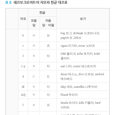
표 8
세르보크로아트어 자모와 한글 대조표
한글
자모
보기
모음
자음
앞
앞ㆍ어말
bog 보그, drobnjak 드로브냐크,
b
ㅂ
브
pogreb 포그레브
c
ㅊ
츠
cigara 치가라, novac 노바츠
čelik 첼리크, točka 토치카, kolač
č
ㅊ
치
콜라치
ć, tj
ㅊ
치
naći 나치, sestrić 세스트리치
desno 데스노, drvo 드르보, medved
d
ㄷ
드
메드베드
dž
ㅈ
지
džep 제프, narudžba 나루지바
đ,dj
ㅈ
지
Ðurađ 주라지
fasada 파사다, kifla 키플라, šaraf
f
ㅍ
프
샤라프