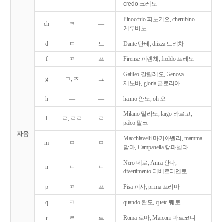
credo 크레도
Pinocchio 피노키오, cherubino
ch
ㅋ
―
케루비노
d
ㄷ
드
Dante 단테, drizza 드리차
f
ㅍ
프
Firenze 피렌체, freddo 프레도
Galileo 갈릴레오, Genova
g
ㄱ, ㅈ
그
제노바, gloria 글로리아
h
―
―
hanno 안노, oh 오
Milano 밀라노, largo 라르고,
l
ㄹ, ㄹㄹ
ㄹ
palco 팔코
자음
Macchiavelli 마키아벨리, mamma
m
ㅁ
ㅁ
맘마, Campanella 캄파넬라
Nero 네로, Anna 안나,
n
ㄴ
ㄴ
divertimento 디베르티멘토
p
ㅍ
프
Pisa 피사, prima 프리마
q
ㅋ
―
quando 콴도, queto 퀘토
r
ㄹ
르
Roma 로마, Marconi 마르코니