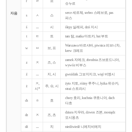
r
ㄹ
르
슈누르
serce 세르체, srebro 스레브로, pas
자음
s
ㅅ
스
파스
ś
ㅡ
시
ślepy 실레피, dziś 지시
t
ㅌ
트
tam 탐, matka 마트카, but 부트
Warszawa 바르샤바, piwnica 피브니차,
w
ㅂ
브, 프
krew 크레프
zamek 자메크, zbrodnia 즈브로드니아,
z
ㅈ
즈, 스
wywóz 비부스
ź
ㅡ
지, 시
gwoździk 그보지지크, więź 비엥시
ㅈ,
żyto 지토, różny 루주니, łyżka 위슈카,
ż
주, 슈, 시
시*
straż 스트라시
chory 호리, kuchnia 쿠흐니아, dach
ch
ㅎ
흐
다흐
dziura 지우라, dzwon 즈본, mosiądz
dz
ㅈ
즈, 츠
모시옹츠
dź
ㅡ
치
niedźwiedź 니에치비에치