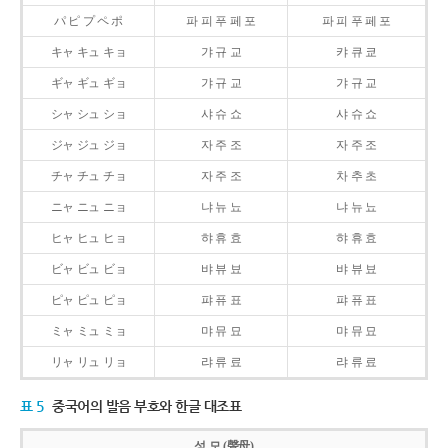
パ ピ プ ペ ポ
파 피 푸 페 포
파 피 푸 페 포
キャ キュ キョ
갸 규 교
캬 큐 쿄
ギャ ギュ ギョ
갸 규 교
갸 규 교
シャ シュ ショ
샤 슈 쇼
샤 슈 쇼
ジャ ジュ ジョ
자 주 조
자 주 조
チャ チュ チョ
자 주 조
차 추 초
ニャ ニュ ニョ
냐 뉴 뇨
냐 뉴 뇨
ヒャ ヒュ ヒョ
햐 휴 효
햐 휴 효
ビャ ビュ ビョ
뱌 뷰 뵤
뱌 뷰 뵤
ピャ ピュ ピョ
퍄 퓨 표
퍄 퓨 표
ミャ ミュ ミョ
먀 뮤 묘
먀 뮤 묘
リャ リュ リョ
랴 류 료
랴 류 료
표 5
중국어의 발음 부호와 한글 대조표
성 모 (聲母)