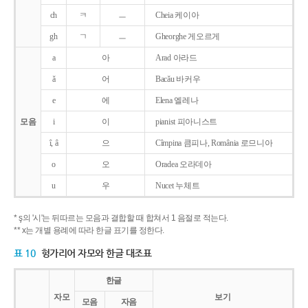
ch
ㅋ
ㅡ
Cheia 케이아
gh
ㄱ
ㅡ
Gheorghe 게오르게
a
아
Arad 아라드
ǎ
어
Bacǎu 바커우
e
에
Elena 엘레나
모음
i
이
pianist 피아니스트
î, â
으
Cîmpina 큼피나, România 로므니아
o
오
Oradea 오라데아
u
우
Nucet 누체트
* ş의 '시'는 뒤따르는 모음과 결합할 때 합쳐서 1 음절로 적는다.
** x는 개별 용례에 따라 한글 표기를 정한다.
표 10
헝가리어 자모와 한글 대조표
한글
자모
보기
모음
자음