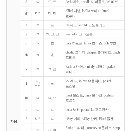
d
ㄷ
드, 트
dech 데흐, divadlo 디바들로, led 레트
d'ábel 댜벨, lod'ka 로티카, hrud'
d'
디*
디, 티
흐루티
f
ㅍ
프
fík 피크, knoflík 크노플리크
g
ㄱ
ㄱ, 그, 크
gramofon 그라모폰
h
ㅎ
흐
hadr 하드르, hmyz 흐미스, bůh 부흐
choditi 호디티, chlapec 흘라페츠, prach
ch
ㅎ
흐
프라흐
kachna 카흐나, nikdy 니크디, padák
k
ㅋ
ㄱ, 크
파다크
ㄹ,
lev 레프, šplhati 슈플하티, postel
l
ㄹ
ㄹㄹ
포스텔
most 모스트, mrak 므라크, podzim
m
ㅁ
ㅁ, 므
포드짐
n
ㄴ
ㄴ
noha 노하, podmínka 포드민카
ň
니*
ㄴ
němý 네미, sáňky 산키, Plzeň 플젠
자음
Praha 프라하, koroptev 코롭테프, strop
p
ㅍ
ㅂ, 프