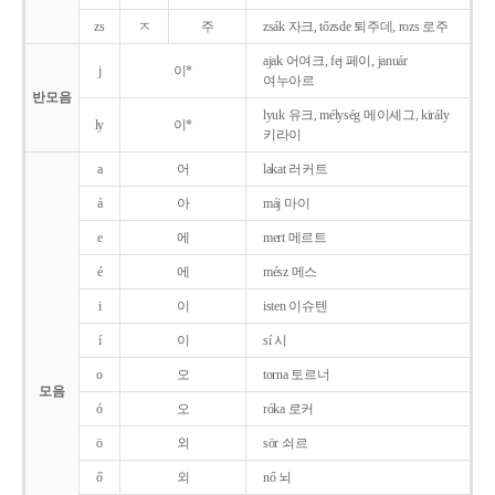
zs
ㅈ
주
zsák 자크, tőzsde 퇴주데, rozs 로주
ajak 어여크, fej 페이, január
j
이*
여누아르
반모음
lyuk 유크, mélység 메이셰그, király
ly
이*
키라이
a
어
lakat 러커트
á
아
máj 마이
e
에
mert 메르트
é
에
mész 메스
i
이
isten 이슈텐
í
이
sí 시
o
오
torna 토르너
모음
ó
오
róka 로커
ö
외
sör 쇠르
ő
외
nő 뇌