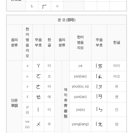
h
ㅎ
운 모 (韻母)
한
어
한어
음의
병
주음
한
음의
주음
병음
한글
분류
음
부호
글
분류
부호
자모
자
모
a
아
yai
야이
o
오
yao
(iao)
야오
e
어
you
(iou,
iu)
유
제
치
ê
에
yan
(ian)
옌
단운
류
單韻
齊
yi
이
yin(in)
인
齒
(i)
類
wu
우
yang
(iang)
양
(u)