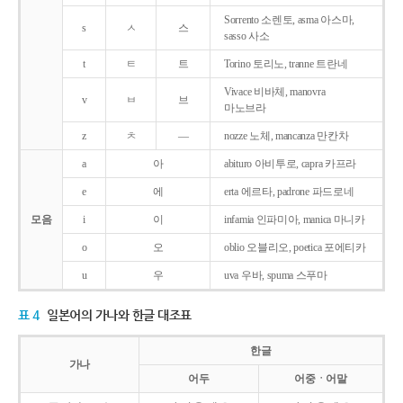
Sorrento 소렌토, asma 아스마,
s
ㅅ
스
sasso 사소
t
ㅌ
트
Torino 토리노, tranne 트란네
Vivace 비바체, manovra
v
ㅂ
브
마노브라
z
ㅊ
―
nozze 노체, mancanza 만칸차
a
아
abituro 아비투로, capra 카프라
e
에
erta 에르타, padrone 파드로네
모음
i
이
infamia 인파미아, manica 마니카
o
오
oblio 오블리오, poetica 포에티카
u
우
uva 우바, spuma 스푸마
표 4
일본어의 가나와 한글 대조표
한글
가나
어두
어중ㆍ어말