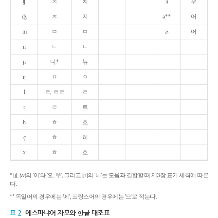
ʧ
ㅊ
치
u
우
ʤ
ㅈ
지
ə**
어
m
ㅁ
ㅁ
ɚ
어
n
ㄴ
ㄴ
ɲ
니*
뉴
ŋ
ㅇ
ㅇ
l
ㄹ, ㄹㄹ
ㄹ
r
ㄹ
르
h
ㅎ
흐
ç
ㅎ
히
x
ㅎ
흐
* [j], [w]의 '이'와 '오, 우', 그리고 [ɲ]의 '니'는 모음과 결합할 때 제3장 표기 세칙에 따른
다.
** 독일어의 경우에는 '에', 프랑스어의 경우에는 '으'로 적는다.
표 2
에스파냐어 자모와 한글 대조표