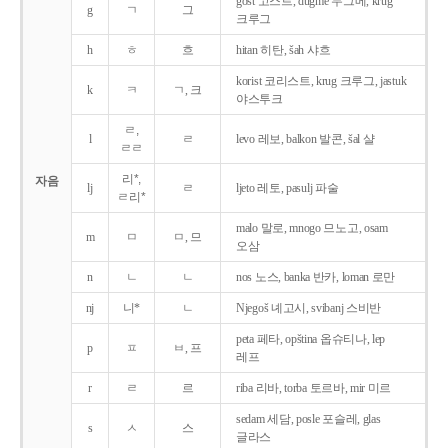
gost 고스트, dugme 두그메, krug
g
ㄱ
그
크루그
h
ㅎ
흐
hitan 히탄, šah 샤흐
korist 코리스트, krug 크루그, jastuk
k
ㅋ
ㄱ, 크
야스투크
ㄹ,
l
ㄹ
levo 레보, balkon 발콘, šal 샬
ㄹㄹ
리*,
자음
lj
ㄹ
ljeto 레토, pasulj 파술
ㄹ리*
malo 말로, mnogo 므노고, osam
m
ㅁ
ㅁ, 므
오삼
n
ㄴ
ㄴ
nos 노스, banka 반카, loman 로만
nj
니*
ㄴ
Njegoš 녜고시, svibanj 스비반
peta 페타, opština 옵슈티나, lep
p
ㅍ
ㅂ, 프
레프
r
ㄹ
르
riba 리바, torba 토르바, mir 미르
sedam 세담, posle 포슬레, glas
s
ㅅ
스
글라스