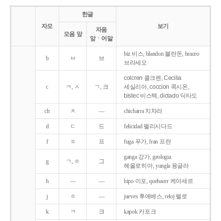
한글
자모
보기
자음
모음 앞
앞ㆍ어말
biz 비스, blandon 블란돈, braceo
b
ㅂ
브
브라세오
colcren 콜크렌, Cecilia
c
ㅋ, ㅅ
ㄱ, 크
세실리아, coccion 콕시온,
bistec 비스텍, dictado 딕타도
ch
ㅊ
―
chicharra 치차라
d
ㄷ
드
felicidad 펠리시다드
f
ㅍ
프
fuga 푸가, fran 프란
ganga 강가, geologia
g
ㄱ, ㅎ
그
헤올로히아, yungla 융글라
h
―
―
hipo 이포, quehacer 케아세르
j
ㅎ
―
jueves 후에베스, reloj 렐로
k
ㅋ
크
kapok 카포크