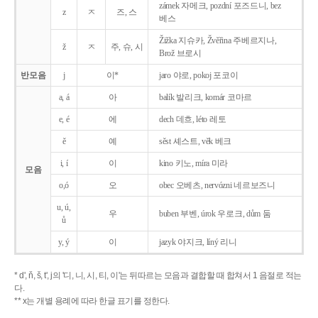
zámek 자메크, pozdní 포즈드니, bez
z
ㅈ
즈, 스
베스
Žižka 지슈카, Žvěřina 주베르지나,
ž
ㅈ
주, 슈, 시
Brož 브로시
반모음
j
이*
jaro 야로, pokoj 포코이
a, á
아
balík 발리크, komár 코마르
e, é
에
dech 데흐, léto 레토
ě
예
sěst 셰스트, věk 베크
i, í
이
kino 키노, míra 미라
모음
o,ó
오
obec 오베츠, nervózni 네르보즈니
u, ú,
우
buben 부벤, úrok 우로크, dům 둠
ů
y, ý
이
jazyk
야지크, líný 리니
* d', ň, š, t', j의 '디, 니, 시, 티, 이'는 뒤따르는 모음과 결합할 때 합쳐서 1 음절로 적는
다.
** x는 개별 용례에 따라 한글 표기를 정한다.