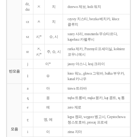
dż,
ㅈ
치
drzewo 제보, łodż 워치
drz
czysty 치스티, beczka 베치카, klucz
cz
ㅊ
치
클루치
szary 샤리, musztarda 무슈타르다,
sz
시*
슈, 시
kapelusz 카펠루시
ㅈ,
rzeka 제카, Przemyśl 프셰미실, kołnierz
rz
주, 슈, 시
시*
코우니에시
j
이*
jasny 야스니, kraj 크라이
반모음
łono 워노, głowa 그워바, bułka 부우카,
ł
우
kanał 카나우
a
아
trawa 트라바
ą̨
옹
trąba 트롱바, mąka 몽카, kąt 콩트, tą 통
e
에
zero 제로
kępa 켕파, węgorz 벵고시, Częstochowa
ę
엥, 에
쳉스토호바, proszę 프로셰
모음
i
이
zima 지마