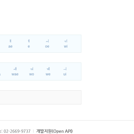
ㅐ
ㅔ
ㅚ
ㅟ
ae
e
oe
wi
ㅘ
ㅙ
ㅝ
ㅞ
ㅢ
a
wae
wo
we
ui
: 02-2669-9737
개발지원(Open API)