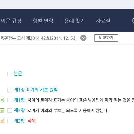
메인콘텐츠 바로가기
어문 규정
항별 연혁
용례 찾기
자료실
비교하기
체육관광부 고시 제2014-42호(2014. 12. 5.)
본문
제1장 표기의 기본 원칙
제1항
국어의 로마자 표기는 국어의 표준 발음법에 따라 적는 것을 
북
제2항
로마자 이외의 부호는 되도록 사용하지 않는다.
북
제3항
삭제
연