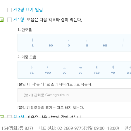
제2장 표기 일람
제1항
모음은 다음 각호와 같이 적는다.
북
1. 단모음
ㅏ
ㅓ
ㅗ
ㅜ
ㅡ
ㅣ
a
eo
o
u
eu
i
2. 이중 모음
ㅑ
ㅕ
ㅛ
ㅠ
ㅒ
ㅖ
ya
yeo
yo
yu
yae
ye
w
[붙임 1] ‘ㅢ’는 ‘ㅣ’로 소리 나더라도 ui로 적는다.
(보기) 광희문 Gwanghuimun
[붙임 2] 장모음의 표기는 따로 하지 않는다.
제2항
자음은 다음 각호와 같이 적는다.
북
1. 파열음
154(방화3동 827)
대표 전화: 02-2669-9775(평일 09:00~18:00)
전송