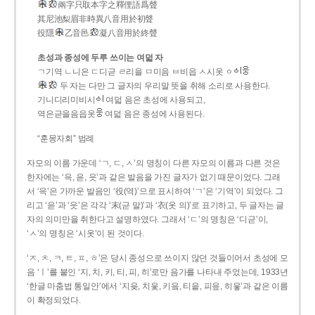
兩字只取本字之釋俚語爲聲
其尼池梨眉非時異八音用於初聲
役隱
乙音邑
凝八音用於終聲
초성과 종성에 두루 쓰이는 여덟 자
ㄱ기역 ㄴ니은 ㄷ디귿 ㄹ리을 ㅁ미음 ㅂ비읍 ㅅ시옷 ㆁ
두 자는 다만 그 글자의 우리말 뜻을 취해 소리로 사용한다.
기니디리미비시
여덟 음은 초성에 사용되고,
역은귿을음읍옷
여덟 음은 종성에 사용된다.
“훈몽자회” 범례
자모의 이름 가운데 ‘ㄱ, ㄷ, ㅅ’의 명칭이 다른 자모의 이름과 다른 것은
한자에는 ‘윽, 읃, 읏’과 같은 발음을 가진 글자가 없기 때문이었다. 그래
서 ‘윽’은 가까운 발음인 ‘役(역)’으로 표시하여 ‘ㄱ’은 ‘기역’이 되었다. 그
리고 ‘읃’과 ‘읏’은 각각 ‘末(귿 말)’과 ‘衣(옷 의)’로 표기하고, 두 글자는 글
자의 의미만을 취한다고 설명하였다. 그래서 ‘ㄷ’의 명칭은 ‘디귿’이,
‘ㅅ’의 명칭은 ‘시옷’이 된 것이다.
‘ㅈ, ㅊ, ㅋ, ㅌ, ㅍ, ㅎ’은 당시 종성으로 쓰이지 않던 것들이어서 초성에 모
음 ‘ㅣ’를 붙인 ‘지, 치, 키, 티, 피, 히’로만 음가를 나타내 주었는데, 1933년
‘한글 마춤법 통일안’에서 ‘지읒, 치읓, 키읔, 티읕, 피읖, 히읗’과 같은 이름
이 확정되었다.