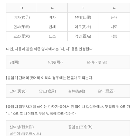
ㄱ
ㄴ
ㄱ
ㄴ
여자(女子)
녀자
유대(紐帶)
뉴대
연세(年歲)
년세
이토(泥土)
니토
요소(尿素)
뇨소
익명(匿名)
닉명
다만, 다음과 같은 의존 명사에서는 ‘냐, 녀’ 음을 인정한다.
냥(兩)
냥쭝(兩-)
년(年)(몇 년)
[붙임 1] 단어의 첫머리 이외의 경우에는 본음대로 적는다.
남녀(男女)
당뇨(糖尿)
결뉴(結紐)
은닉(隱匿)
[붙임 2] 접두사처럼 쓰이는 한자가 붙어서 된 말이나 합성어에서, 뒷말의 첫소리가
‘ㄴ’ 소리로 나더라도 두음 법칙에 따라 적는다.
신여성(新女性)
공염불(空念佛)
남존여비(男尊女卑)