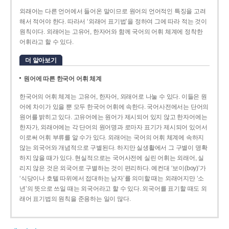
외래어는 다른 언어에서 들어온 말이므로 원어의 언어적인 특징을 고려
해서 적어야 한다. 따라서 ‘외래어 표기법’을 정하여 그에 따라 적는 것이
원칙이다. 외래어는 고유어, 한자어와 함께 국어의 어휘 체계에 정착한
어휘라고 할 수 있다.
더 알아보기
원어에 따른 한국어 어휘 체계
한국어의 어휘 체계는 고유어, 한자어, 외래어로 나눌 수 있다. 이들은 원
어에 차이가 있을 뿐 모두 한국어 어휘에 속한다. 국어사전에서는 단어의
원어를 밝히고 있다. 고유어에는 원어가 제시되어 있지 않고 한자어에는
한자가, 외래어에는 각 단어의 원어명과 로마자 표기가 제시되어 있어서
이로써 어휘 부류를 알 수가 있다. 외래어는 국어의 어휘 체계에 속하지
않는 외국어와 개념적으로 구별된다. 하지만 실생활에서 그 구별이 명확
하지 않을 때가 있다. 현실적으로는 국어사전에 실린 어휘는 외래어, 실
리지 않은 것은 외국어로 구별하는 것이 편리하다. 예컨대 ‘보이(boy)’가
‘식당이나 호텔 따위에서 접대하는 남자’를 의미할 때는 외래어지만 ‘소
년’의 뜻으로 쓰일 때는 외국어라고 할 수 있다. 외국어를 표기할 때도 외
래어 표기법의 원칙을 준용하는 일이 많다.