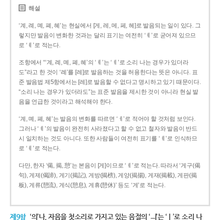
해설
‘계, 례, 몌, 폐, 혜’는 현실에서 [게, 레, 메, 페, 헤]로 발음되는 일이 있다. 그
렇지만 발음이 변화한 것과는 달리 표기는 여전히 ‘ㅖ’로 굳어져 있으므
로 ‘ㅖ’로 적는다.
조항에서 “‘계, 례, 몌, 폐, 혜’의 ‘ㅖ’는 ‘ㅔ’로 소리 나는 경우가 있더라
도”라고 한 것이 ‘례’를 [레]로 발음하는 것을 허용한다는 뜻은 아니다. 표
준 발음법 제5항에서는 [레]로 발음할 수 없다고 명시하고 있기 때문이다.
“소리 나는 경우가 있더라도”는 표준 발음을 제시한 것이 아니라 현실 발
음을 언급한 것이라고 해석해야 한다.
‘계, 몌, 폐, 혜’는 발음의 변화를 따르면 ‘ㅔ’로 적어야 할 것처럼 보인다.
그러나 ‘ㅖ’의 발음이 완전히 사라졌다고 할 수 없고 철자와 발음이 반드
시 일치하는 것도 아니다. 또한 사람들이 여전히 표기를 ‘ㅖ’로 인식하므
로 ‘ㅖ’로 적는다.
다만, 한자 ‘偈, 揭, 憩’는 본음이 [게]이므로 ‘ㅔ’로 적는다. 따라서 ‘게구(偈
句), 게제(偈諦), 게기(揭記), 게방(揭榜), 게양(揭揚), 게재(揭載), 게판(揭
板), 게류(憩流), 게식(憩息), 게휴(憩休)’ 등도 ‘게’로 적는다.
제9항
‘의’나, 자음을 첫소리로 가지고 있는 음절의 ‘ㅢ’는 ‘ㅣ’로 소리 나