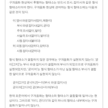
구개음화 현상에서 후행하는 형태소는 반드시 조사, 접미사와 같은 형식
형태소이어야 한다. 구개음화 현상에 관여하는 형식 형태소에는 다음과
같은 것이 있다.
이: 명사 파생 접미사(맏이, 해돋이)
부사 파생 접미사(같이, 굳이)
주격 조사(끝이, 밭이)
서술격 조사(끝이다, 밭이다)
사동 접미사(붙이다)
히: 피동 접미사(걷히다, 닫히다)
사동 접미사(굳히다)
형식 형태소가 결합하지 않은 경우에는 구개음화가 실현되지 않는다. ‘곧
이[고지]’는 부사 파생 접미사가 결합하여 부사가 되었으므로 구개음화가
실현되었지만, ‘곧이어’는 형식 형태소가 아닌 실질 형태소 부사가 결합
한 말이므로 구개음화가 실현되지 않는다.
곧이[고지]: 곧-­(어근)+­-이(부사 파생 접미사)
곧이어[고디어]: 곧(부사)+이어(부사)
현재 표준어에서 구개음화는 형태소와 형태소가 결합할 때 일어나는 현
상이다. 그러므로 ‘마디, 견디다’와 같이 하나의 형태소 내부에서는 구개
음화가 일어나지 않는다.