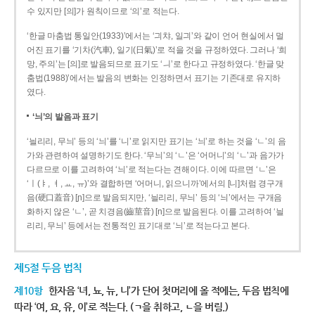
수 있지만 [의]가 원칙이므로 ‘의’로 적는다.
‘한글 마춤법 통일안(1933)’에서는 ‘긔챠, 일긔’와 같이 언어 현실에서 멀
어진 표기를 ‘기차(汽車), 일기(日氣)’로 적을 것을 규정하였다. 그러나 ‘희
망, 주의’는 [의]로 발음되므로 표기도 ‘ㅢ’로 한다고 규정하였다. ‘한글 맞
춤법(1988)’에서는 발음의 변화는 인정하면서 표기는 기존대로 유지하
였다.
‘늬’의 발음과 표기
‘늴리리, 무늬’ 등의 ‘늬’를 ‘니’로 읽지만 표기는 ‘늬’로 하는 것을 ‘ㄴ’의 음
가와 관련하여 설명하기도 한다. ‘무늬’의 ‘ㄴ’은 ‘어머니’의 ‘ㄴ’과 음가가
다르므로 이를 고려하여 ‘늬’로 적는다는 견해이다. 이에 따르면 ‘ㄴ’은
‘ㅣ(ㅑ, ㅕ, ㅛ, ㅠ)’와 결합하면 ‘어머니, 읽으니까’에서의 [니]처럼 경구개
음(硬口蓋音) [ɲ]으로 발음되지만, ‘늴리리, 무늬’ 등의 ‘늬’에서는 구개음
화하지 않은 ‘ㄴ’, 곧 치경음(齒莖音) [n]으로 발음된다. 이를 고려하여 ‘늴
리리, 무늬’ 등에서는 전통적인 표기대로 ‘늬’로 적는다고 본다.
제5절 두음 법칙
제10항
한자음 ‘녀, 뇨, 뉴, 니’가 단어 첫머리에 올 적에는, 두음 법칙에
따라 ‘여, 요, 유, 이’로 적는다. (ㄱ을 취하고, ㄴ을 버림.)