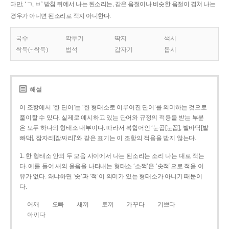
다만, ‘ㄱ, ㅂ’ 받침 뒤에서 나는 된소리는, 같은 음절이나 비슷한 음절이 겹쳐 나는
경우가 아니면 된소리로 적지 아니한다.
국수
깍두기
딱지
색시
싹둑(~싹둑)
법석
갑자기
몹시
해설
이 조항에서 ‘한 단어’는 ‘한 형태소로 이루어진 단어’를 의미하는 것으로
풀이할 수 있다. 실제로 예시하고 있는 단어와 규정의 적용을 받는 부분
은 모두 하나의 형태소 내부이다. 따라서 복합어인 ‘눈곱[눈꼽], 발바닥[발
빠닥], 잠자리[잠짜리]’와 같은 표기는 이 조항의 적용을 받지 않는다.
1. 한 형태소 안의 두 모음 사이에서 나는 된소리는 소리 나는 대로 적는
다. 예를 들어 새의 울음을 나타내는 형태소 ‘소쩍’은 ‘솟적’으로 적을 이
유가 없다. 왜냐하면 ‘솟’과 ‘적’이 의미가 있는 형태소가 아니기 때문이
다.
어깨
오빠
새끼
토끼
가꾸다
기쁘다
아끼다