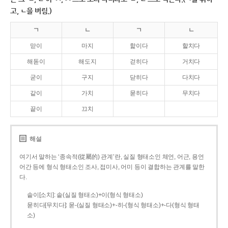
고, ㄴ을 버림.)
ㄱ
ㄴ
ㄱ
ㄴ
맏이
마지
핥이다
할치다
해돋이
해도지
걷히다
거치다
굳이
구지
닫히다
다치다
같이
가치
묻히다
무치다
끝이
끄치
해설
여기서 말하는 ‘종속적(從屬的) 관계’란, 실질 형태소인 체언, 어근, 용언
어간 등에 형식 형태소인 조사, 접미사, 어미 등이 결합하는 관계를 말한
다.
솥이[소치]: 솥(실질 형태소)+이(형식 형태소)
묻히다[무치다]: 묻­-(실질 형태소)+­-히­-(형식 형태소)+-다(형식 형태
소)