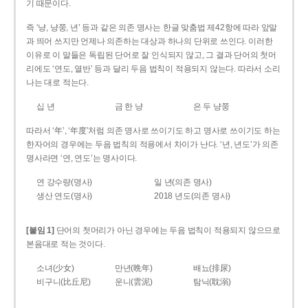
기 때문이다.
즉 ‘냥, 냥쭝, 년’ 등과 같은 의존 명사는 한글 맞춤법 제42항에 따라 앞말
과 띄어 쓰지만 언제나 의존하는 대상과 하나의 단위로 쓰인다. 이러한
이유로 이 말들은 독립된 단어로 잘 인식되지 않고, 그 결과 단어의 첫머
리에도 ‘연도, 열반’ 등과 달리 두음 법칙이 적용되지 않는다. 따라서 소리
나는 대로 적는다.
십 년
금 한 냥
은 두 냥쭝
따라서 ‘年’, ‘年度’처럼 의존 명사로 쓰이기도 하고 명사로 쓰이기도 하는
한자어의 경우에는 두음 법칙의 적용에서 차이가 난다. ‘년, 년도’가 의존
명사라면 ‘연, 연도’는 명사이다.
연 강수량(명사)
일 년(의존 명사)
생산 연도(명사)
2018 년도(의존 명사)
[붙임 1]
단어의 첫머리가 아닌 경우에는 두음 법칙이 적용되지 않으므로
본음대로 적는 것이다.
소녀(少女)
만년(晩年)
배뇨(排尿)
비구니(比丘尼)
운니(雲泥)
탐닉(耽溺)