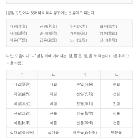
[붙임 1] 단어의 첫머리 이외의 경우에는 본음대로 적는다.
개량(改良)
선량(善良)
수력(水力)
협력(協力)
사례(謝禮)
혼례(婚禮)
와룡(臥龍)
쌍룡(雙龍)
하류(下流)
급류(急流)
도리(道理)
진리(眞理)
다만, 모음이나 ‘ㄴ’ 받침 뒤에 이어지는 ‘렬, 률’은 ‘열, 율’로 적는다.(ㄱ을 취하고
ㄴ을 버림.)
ㄱ
ㄴ
ㄱ
ㄴ
나열(羅列)
나렬
분열(分裂)
분렬
치열(齒列)
치렬
선열(先烈)
선렬
비열(卑劣)
비렬
진열(陳列)
진렬
규율(規律)
규률
선율(旋律)
선률
비율(比率)
비률
전율(戰慄)
전률
실패율(失敗率)
실패률
백분율(百分率)
백분률