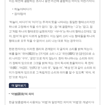
이는 체언에 결합하는 조사나 용언 어간에 결합하는 어미도 마찬가지다.
하늘이/바다가
잡아/접어
‘하늘이, 바다가’의 ‘이/가’는 주격의 뜻을 나타내는 동일한 형태소이지만
하나로 고정해서 적을 수가 없다. ‘잡-, 접-’에 결합하는 ‘-고’는 ‘잡고, 접
고’처럼 하나의 형태로만 실현되지만 ‘-아/-어’는 하나의 형태소인데도 ‘잡
아, 접어’와 같이 다르게 실현된다. 이는 달리 소리 나는 형태들을 하나의
형태소로 모두 적을 수 없어서 소리 나는 대로 적는 경우이다.
한편 한자어는 이러한 원리와 관계없이 각 글자의 소리를 밝혀 적는다.
예를 들어 ‘국어(國語)’는 [구거]로 소리 나고 ‘국민(國民)’은 [궁민]으로 소
리 나지만 ‘구거’, ‘궁민’으로 적지 않는다. 한자 하나하나는 소리와 의미
가 정해져 있으므로 그것을 밝혀 적는 것이 독서에 효율적이다. 즉 한자
‘국(國)’, ‘어(語)’, ‘민(民)’은 ‘나라 국’, ‘말씀 어’, ‘백성 민’과 같이 소리와 의
미가 정해져 있으므로 그 독립적인 소리와 의미를 알 수 있도록 ‘국어, 국
민’으로 적는다.
더 알아보기
‘어법(語法)’의 의미
한글 맞춤법에서 사용되는 ‘어법’과 일반적인 의미의 ‘어법’은 개념이 다