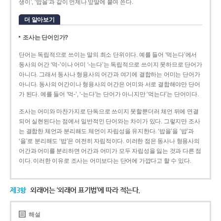
생이’, ‘밥을’과 같이 언제나 앞말에 붙여 쓴다.
더 알아보기
조사는 단어인가?
단어는 독립적으로 쓰이는 말의 최소 단위이다. 예를 들어 ‘먹는다’에서
동사의 어간 ‘먹-­’이나 어미 ‘­-는다’는 독립적으로 쓰이지 못하므로 단어가
아니다. 그래서 동사나 형용사의 어간과 여기에 결합하는 어미는 단어가
아니다. 동사의 어간이나 형용사의 어간은 어미와 서로 결합해야만 단어
가 된다. 예를 들어 ‘먹-’, ‘-는다’는 단어가 아니지만 ‘먹는다’는 단어이다.
조사는 어미와 마찬가지로 단독으로 쓰이지 못할뿐더러 체언 뒤에 연결
되어 실현된다는 점에서 일반적인 단어와는 차이가 있다. 그렇지만 조사
는 결합한 체언과 분리해도 체언이 자립성을 유지한다. ‘밥을’을 ‘밥’과
‘을’로 분리해도 ‘밥’은 여전히 자립적이다. 이러한 점은 동사나 형용사의
어간과 어미를 분리하면 어간과 어미가 모두 자립성을 잃는 것과 다른 점
이다. 이러한 이유로 조사는 어미보다는 단어에 가깝다고 할 수 있다.
제3항
외래어는 ‘외래어 표기법’에 따라 적는다.
해설