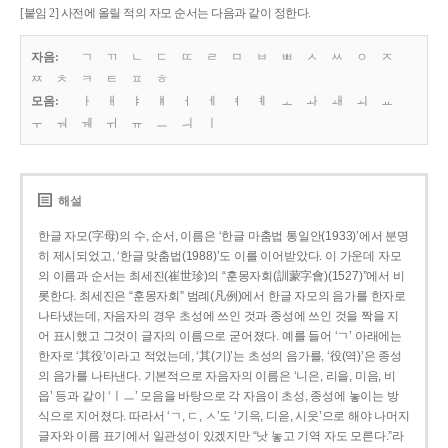
[붙임 2] 사전에 올릴 적의 자모 순서는 다음과 같이 정한다.
자음:
ㄱ
ㄲ
ㄴ
ㄷ
ㄸ
ㄹ
ㅁ
ㅂ
ㅃ
ㅅ
ㅆ
ㅇ
ㅈ
ㅉ
ㅊ
ㅋ
ㅌ
ㅍ
ㅎ
모음:
ㅏ
ㅐ
ㅑ
ㅒ
ㅓ
ㅔ
ㅕ
ㅖ
ㅗ
ㅘ
ㅙ
ㅚ
ㅛ
ㅜ
ㅝ
ㅞ
ㅟ
ㅠ
ㅡ
ㅢ
ㅣ
해설
한글 자모(字母)의 수, 순서, 이름은 ‘한글 마춤법 통일안(1933)’에서 분명
히 제시되었고, ‘한글 맞춤법(1988)’도 이를 이어받았다. 이 가운데 자모
의 이름과 순서는 최세진(崔世珍)의 “훈몽자회(訓蒙字會)(1527)”에서 비
롯한다. 최세진은 “훈몽자회” 범례(凡例)에서 한글 자모의 음가를 한자로
나타냈는데, 자음자의 경우 초성에 쓰인 것과 종성에 쓰인 것을 짝을 지
어 표시했고 그것이 글자의 이름으로 굳어졌다. 예를 들어 ‘ㄱ’ 아래에는
한자로 ‘其役’이라고 적었는데, ‘其(기)’는 초성의 음가를, ‘役(역)’은 종성
의 음가를 나타낸다. 기본적으로 자음자의 이름은 ‘니은, 리을, 미음, 비
읍’ 등과 같이 ‘ㅣㅡ’ 모음을 바탕으로 각 자음이 초성, 종성에 놓이는 방
식으로 지어졌다. 따라서 ‘ㄱ, ㄷ, ㅅ’도 ‘기윽, 디읃, 시읏’으로 해야 나머지
글자와 이름 표기에서 일관성이 있겠지만 “낫 놓고 기역 자도 모른다.”라