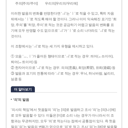
주의[주의/주이]
우리의[우리의/우리에]
이러한 발음의 변화를 반영한다면 ‘ㅢ’는 ‘ㅣ’로 적을 수 있고, 특히 자음
뒤에서는 ‘ㅣ’로 적도록 해야 할 것이다. 그러나 이미 익숙해진 표기인 ‘희
망, 주의’를 ‘히망, 주이’로 적는 것은 공감하기 어렵고 발음의 변화를 표
기에 모두 반영할 수도 없으므로 ‘ㅢ’가 ‘ㅣ’로 소리 나더라도 ‘ㅢ’로 적는
것이다.
이 조항에서는 ‘ㅢ’로 적는 세 가지 유형을 제시하고 있다.
① 모음 ‘ㅡ, ㅣ’가 줄어든 형태이므로 ‘ㅢ’로 적는 경우: 씌어(←쓰이어),
틔어(←트이어) 등
② 한자어이므로 ‘ㅢ’로 적는 경우: 의의(意義), 희망(希望), 유희(遊戱) 등
③ 발음과 표기의 전통에 따라 ‘ㅢ’로 적는 경우: 무늬, 하늬바람, 늴리리,
닁큼 등
더 알아보기
‘의’의 발음
‘의사의 책임’에서 첫음절의 ‘의’는 [의]로 발음하고 조사 ‘의’는 [의]나 [에]
로 모두 발음할 수 있다. 이들은 [이]로 소리 나는 경우가 아니라서 이 조
항과는 무관하지만, 모두 ‘의’로 적는다는 점에서 공통점이 있다. 즉 첫음
절의 ‘의’는 발음의 변화가 없으므로 ‘의’로 적고, 조사 ‘의’는 [에]로 발음할