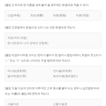
[붙임 2] 외자로 된 이름을 성에 붙여 쓸 경우에도 본음대로 적을 수 있다.
신립(申砬)
최린(崔麟)
채륜(蔡倫)
하륜(河崙)
[붙임 3] 준말에서 본음으로 소리 나는 것은 본음대로 적는다.
국련(국제 연합)
한시련(한국 시각 장애인 연합회)
[붙임 4] 접두사처럼 쓰이는 한자가 붙어서 된 말이나 합성어에서, 뒷말의 첫소리가
‘ㄴ’ 또는 ‘ㄹ’ 소리로 나더라도 두음 법칙에 따라 적는다.
역이용(逆利用)
연이율(年利率)
열역학(熱力學)
해외여행(海外旅行)
[붙임 5] 둘 이상의 단어로 이루어진 고유 명사를 붙여 쓰는 경우나 십진법에 따라
쓰는 수(數)도 붙임 4에 준하여 적는다.
서울여관
신흥이발관