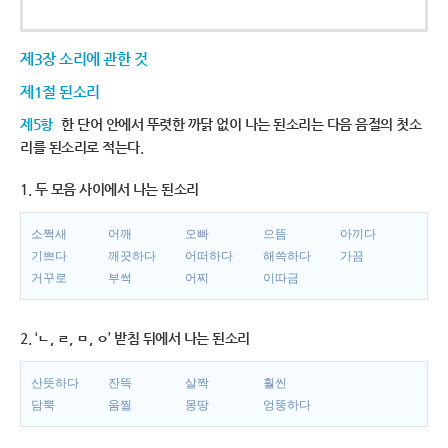
제3장 소리에 관한 것
제1절 된소리
제5항
한 단어 안에서 뚜렷한 까닭 없이 나는 된소리는 다음 음절의 첫소
리를 된소리로 적는다.
1. 두 모음 사이에서 나는 된소리
소쩍새
어깨
오빠
으뜸
아끼다
기쁘다
깨끗하다
어떠하다
해쓱하다
가끔
거꾸로
부썩
어찌
이따금
2. ‘ㄴ, ㄹ, ㅁ, ㅇ’ 받침 뒤에서 나는 된소리
산뜻하다
잔뜩
살짝
훨씬
담뿍
움찔
몽땅
엉뚱하다