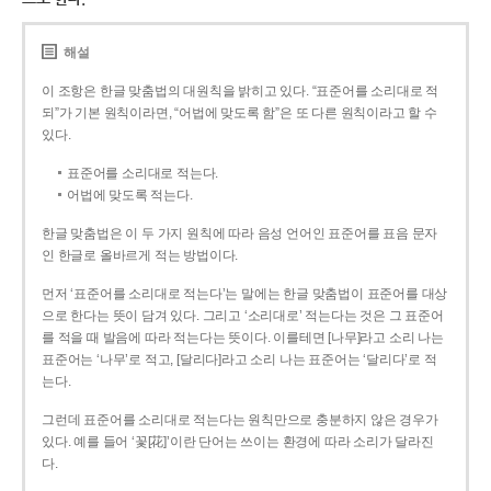
해설
이 조항은 한글 맞춤법의 대원칙을 밝히고 있다. “표준어를 소리대로 적
되”가 기본 원칙이라면, “어법에 맞도록 함”은 또 다른 원칙이라고 할 수
있다.
표준어를 소리대로 적는다.
어법에 맞도록 적는다.
한글 맞춤법은 이 두 가지 원칙에 따라 음성 언어인 표준어를 표음 문자
인 한글로 올바르게 적는 방법이다.
먼저 ‘표준어를 소리대로 적는다’는 말에는 한글 맞춤법이 표준어를 대상
으로 한다는 뜻이 담겨 있다. 그리고 ‘소리대로’ 적는다는 것은 그 표준어
를 적을 때 발음에 따라 적는다는 뜻이다. 이를테면 [나무]라고 소리 나는
표준어는 ‘나무’로 적고, [달리다]라고 소리 나는 표준어는 ‘달리다’로 적
는다.
그런데 표준어를 소리대로 적는다는 원칙만으로 충분하지 않은 경우가
있다. 예를 들어 ‘꽃[花]’이란 단어는 쓰이는 환경에 따라 소리가 달라진
다.