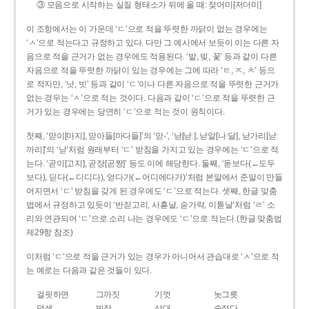
③ 모음으로 시작하는 실질 형태소가 뒤에 올 때: 젖어미[저더미]
이 조항에서는 이 가운데 ‘ㄷ’으로 적을 뚜렷한 까닭이 없는 경우에는
‘ㅅ’으로 적는다고 규정하고 있다. 다만 그 예시에서 보듯이 이는 다른 자
음으로 적을 근거가 없는 경우에도 적용된다. ‘밭, 빚, 꽃’ 등과 같이 다른
자음으로 적을 뚜렷한 까닭이 있는 경우에는 그에 따라 ‘ㅌ, ㅈ, ㅊ’ 등으
로 적지만, ‘낫, 빗’ 등과 같이 ‘ㄷ’이나 다른 자음으로 적을 뚜렷한 근거가
없는 경우는 ‘ㅅ’으로 적는 것이다. 다음과 같이 ‘ㄷ’으로 적을 뚜렷한 근
거가 있는 경우에는 당연히 ‘ㄷ’으로 적는 것이 원칙이다.
첫째, ‘맏이[마지], 맏아들[마다들]’의 ‘맏-’, ‘낟[낟ː], 낟알[나ː달], 낟가리[낟ː
까리]’의 ‘낟’처럼 원래부터 ‘ㄷ’ 받침을 가지고 있는 경우에는 ‘ㄷ’으로 적
는다. ‘곧이[고지], 곧장[곧짱]’ 등도 이에 해당한다. 둘째, ‘돋보다(←도두
보다), 딛다(←디디다), 얻다가(←어디에다가)’처럼 본말에서 준말이 만들
어지면서 ‘ㄷ’ 받침을 갖게 된 경우에도 ‘ㄷ’으로 적는다. 셋째, 한글 맞춤
법에서 규정하고 있듯이 ‘반짇고리, 사흗날, 숟가락, 이튿날’처럼 ‘ㄹ’ 소
리와 연관되어 ‘ㄷ’으로 소리 나는 경우에도 ‘ㄷ’으로 적는다.(한글 맞춤법
제29항 참조)
이처럼 ‘ㄷ’으로 적을 근거가 있는 경우가 아니어서 관습대로 ‘ㅅ’으로 적
는 예로는 다음과 같은 것들이 있다.
걸핏하면
그까짓
기껏
놋그릇
덧셈
빗장
삿대
숫접다