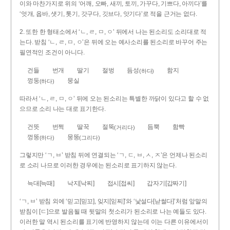
이와 마찬가지로 위의 ‘어깨, 오빠, 새끼, 토끼, 가꾸다, 기쁘다, 아끼다’를
‘엇개, 옵바, 샛기, 톳기, 갓구다, 깃브다, 앗기다’로 적을 근거는 없다.
2. 또한 한 형태소에서 ‘ㄴ, ㄹ, ㅁ, ㅇ’ 뒤에서 나는 된소리도 소리대로 적
는다. 받침 ‘ㄴ, ㄹ, ㅁ, ㅇ’은 뒤에 오는 예사소리를 된소리로 바꾸어 주는
필연적인 조건이 아니다.
건들
번개
딸기
절벙
듬성
함지
(하다)
껑둥
뭉실
(하다)
따라서 ‘ㄴ, ㄹ, ㅁ, ㅇ’ 뒤에 오는 된소리는 특별한 까닭이 있다고 할 수 없
으므로 소리 나는 대로 표기한다.
건뜻
번쩍
딸꾹
절뚝
듬뿍
함빡
(거리다)
껑뚱
뭉뚱
(하다)
(그리다)
그렇지만 ‘ㄱ, ㅂ’ 받침 뒤에 연결되는 ‘ㄱ, ㄷ, ㅂ, ㅅ, ㅈ’은 언제나 된소리
로 소리 나므로 이러한 경우에는 된소리로 표기하지 않는다.
늑대[늑때]
낙지[낙찌]
접시[접씨]
갑자기[갑짜기]
‘ㄱ, ㅂ’ 받침 외에 ‘믿고[믿꼬], 잊지[읻찌]’와 ‘낯설다[낟썰다]’처럼 앞말의
받침이 [ㄷ]으로 발음될 때 뒷말의 첫소리가 된소리로 나는 예들도 있다.
이러한 말 역시 된소리를 표기에 반영하지 않는데 이는 다른 이유에서이