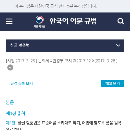
이 누리집은 대한민국 공식 전자정부 누리집입니다.
한글 맞춤법
[시행 2017. 3. 28.] 문화체육관광부 고시 제2017-12호(2017. 3. 28.)
규정 목록 보기
해설 닫기
본문
제1장 총칙
제1항
한글 맞춤법은 표준어를 소리대로 적되, 어법에 맞도록 함을 원칙
으로 한다.