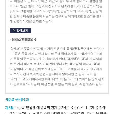
다. 이들은 ‘어간+어미’, ‘어근+어근’과 같이 두 개의 형태소가 결합된 말
이라서, ‘눈곱, 발바닥’ 등과 마찬가지로 된소리를 표기에 반영하지 않는
것이다. 그렇지만 ‘똑똑하다, 쓱싹쓱싹, 쌉쌀하다’의 ‘똑똑, 쓱싹, 쌉쌀’처
럼 같거나 비슷한 음절이 거듭되는 경우에는 예외적으로 된소리를 표기
에 반영하여 같은 글자로 적는다.
더 알아보기
형태소(形態素)란?
‘형태소’는 뜻을 가지고 있는 가장 작은 단위를 말한다. 국어에서 ‘ㅂ’이나
‘ㅣ’ 등은 뜻을 가지고 있지 않기 때문에 형태소가 될 수 없지만 ‘비’가 되
면 뜻을 이루는 최소 단위인 형태소가 된다. ‘책가방’은 ‘책’과 ‘가방’이라
는 두 가지 의미로 쪼개지기 때문에 형태소는 ‘책가방’이 아니라 ‘책’과
‘가방’이다. 더 작은 단위로 쪼개진다고 해도 쪼갰을 때 의미가 없어지거
나 쪼개기 전의 의미와 관련되는 의미가 없어지면 안 된다. ‘나비’는
‘나’와 ‘비’로 쪼개어지지만 이때 ‘나’와 ‘비’는 ‘나비’의 의미와는 전혀 관계
가 없으므로 ‘나비’는 더 이상 쪼갤 수 없는 의미 단위, 즉 형태소가 된다.
제2절 구개음화
제6항
‘ㄷ, ㅌ’ 받침 뒤에 종속적 관계를 가진 ‘- 이(-)’나 ‘- 히 -’가 올 적에
는 그 ‘ㄷ, ㅌ’이 ‘ㅈ, ㅊ’으로 소리 나더라도 ‘ㄷ, ㅌ’으로 적는다.(ㄱ을 취하