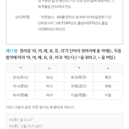
상 구분한 일 년 동안의 기간. 또는 앞의 말에 해당하는 그
해. ¶ 졸업 연도/제작 연도.
년도(年度)
「의존명사」((해를 뜻하는 말 뒤에 쓰여)) 일정한 기간
단위로서의 그해. ¶ 1985년도 출생자/1970년도 졸업
식/1990년도 예산안.
제11항
한자음 ‘랴, 려, 례, 료, 류, 리’가 단어의 첫머리에 올 적에는, 두음
법칙에 따라 ‘야, 여, 예, 요, 유, 이’로 적는다.(ㄱ을 취하고, ㄴ을 버림.)
ㄱ
ㄴ
ㄱ
ㄴ
양심(良心)
량심
용궁(龍宮)
룡궁
역사(歷史)
력사
유행(流行)
류행
예의(禮儀)
례의
이발(理髮)
리발
다만, 다음과 같은 의존 명사는 본음대로 적는다.
리(里): 몇 리냐?
리(理): 그럴 리가 없다.