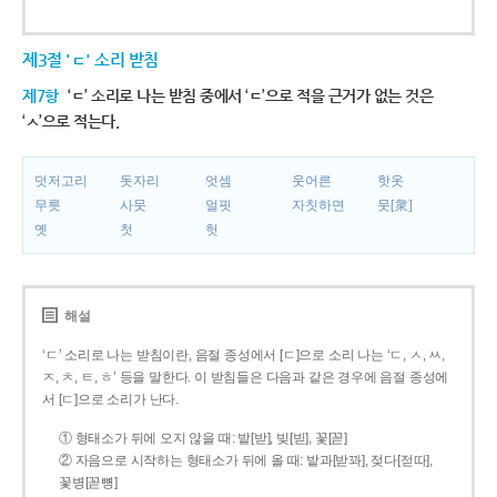
제3절 'ㄷ' 소리 받침
제7항
‘ㄷ’ 소리로 나는 받침 중에서 ‘ㄷ’으로 적을 근거가 없는 것은
‘ㅅ’으로 적는다.
덧저고리
돗자리
엇셈
웃어른
핫옷
무릇
사뭇
얼핏
자칫하면
뭇[衆]
옛
첫
헛
해설
‘ㄷ’ 소리로 나는 받침이란, 음절 종성에서 [ㄷ]으로 소리 나는 ‘ㄷ, ㅅ, ㅆ,
ㅈ, ㅊ, ㅌ, ㅎ’ 등을 말한다. 이 받침들은 다음과 같은 경우에 음절 종성에
서 [ㄷ]으로 소리가 난다.
① 형태소가 뒤에 오지 않을 때: 밭[받], 빚[빋], 꽃[꼳]
② 자음으로 시작하는 형태소가 뒤에 올 때: 밭과[받꽈], 젖다[젇따],
꽃병[꼳뼝]