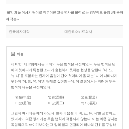
[붙임 3] 둘 이상의 단어로 이루어진 고유 명사를 붙여 쓰는 경우에도 붙임 2에 준하
여 적는다.
한국여자대학
대한요소비료회사
해설
제10항~제12항에서는 국어의 두음 법칙을 규정하였다. 두음 법칙은 단
어의 첫머리에 특정한 소리가 출현하지 못하는 현상을 말한다. ‘녀, 뇨,
뉴, 니’를 포함하는 한자어 음절이 단어 첫머리에 올 때는 ‘ㄴ’이 나타나지
못하여 ‘여, 요, 유, 이’의 형태로 실현되는데, 이 조항에서는 이러한 두음
법칙의 내용을 규정하였다.
연도(年度)
열반(涅槃)
요도(尿道)
이승(尼僧)
이공(泥工)
익사(溺死)
그런데 여기에는 예외가 있다. 한자어 음절이 ‘녀, 뇨, 뉴, 니’를 포함하고
있더라도 의존 명사에는 두음 법칙이 적용되지 않는다. 이는 의존 명사는
독립적으로 쓰이기보다는 그 앞의 말과 연결되어 하나의 단위를 구성하