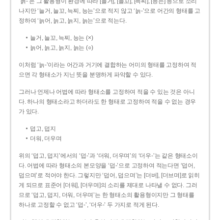
‘늙-’은 그 활용형이 환경에 따라 [늘거], [늘꼬], [늑찌], [능는] 등으로 소리
나지만 ‘늘거, 늘꼬, 늑찌, 능는’으로 적지 않고 ‘늙-’으로 어간의 형태를 고
정하여 ‘늙어, 늙고, 늙지, 늙는’으로 적는다.
늘거, 늘꼬, 늑찌, 능는 (×)
늙어, 늙고, 늙지, 늙는 (○)
이처럼 ‘늙-­’이라는 어간과 거기에 결합하는 어미의 형태를 고정하여 적
으면 각 형태소가 지닌 뜻을 분명하게 파악할 수 있다.
그러나 언제나 어법에 따라 형태소를 고정하여 적을 수 있는 것은 아니
다. 하나의 형태소라고 하더라도 한 형태로 고정하여 적을 수 없는 경우
가 있다.
덥고, 덥지
더워, 더우며
위의 ‘덥고, 덥지’에서의 ‘덥-­’과 ‘더워, 더우며’의 ‘더우-­’는 같은 형태소이
다. 어법에 따라 형태소의 본모양을 ‘덥-­’으로 고정하여 적는다면 ‘덥어,
덥으며’로 적어야 한다. 그렇지만 ‘덥어, 덥으며’는 [더버], [더브며]로 읽히
게 되므로 표준어 [더워], [더우며]의 소리를 제대로 나타낼 수 없다. 그러
므로 ‘덥고, 덥지, 더워, 더우며’는 한 형태소의 활용형이지만 그 형태를
하나로 고정할 수 없고 ‘덥-’, ‘더우-’ 두 가지로 적게 된다.