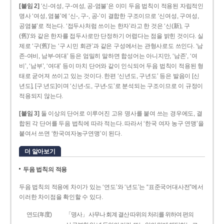
[붙임 2]
‘신-여성, 구-여성, 공-염불’은 이미 두음 법칙이 적용된 자립적인
명사 ‘여성, 염불’에 ‘신-, 구-, 공-’이 결합한 구조이므로 ‘신여성, 구여성,
공염불’로 적는다. ‘접두사처럼 쓰이는 한자’라고 한 것은 ‘신(新), 구
(舊)’와 같은 한자를 접두사로만 단정하기 어렵다는 점을 밝힌 것이다. 실
제로 ‘구(舊)’는 ‘구 시민 회관’과 같은 구성에서는 관형사로도 쓰인다. ‘남
존­-여비, 남부-­여대’ 등은 엄밀히 말하면 합성어는 아니지만, ‘남존’, ‘여
비’, ‘남부’, ‘여대’ 등이 마치 단어와 같이 인식되어 두음 법칙이 적용된 형
태로 굳어져 쓰이고 있는 것이다. 한편 ‘신년도, 구년도’ 등은 발음이 [신
년도], [구ː년도]이며 ‘신년­-도, 구년-­도’로 분석되는 구조이므로 이 규정이
적용되지 않는다.
[붙임 3]
둘 이상의 단어로 이루어진 고유 명사를 붙여 쓰는 경우에도, 결
합된 각 단어를 두음 법칙에 따라 적는다. 따라서 ‘한국 여자 농구 연맹’을
붙여서 쓰면 ‘한국여자농구연맹’이 된다.
더 알아보기
두음 법칙의 적용
두음 법칙의 적용에 차이가 있는 ‘연도’와 ‘년도’는 “표준국어대사전”에서
이러한 차이점을 확인할 수 있다.
연도(年度)
「명사」 사무나 회계 결산 따위의 처리를 위하여 편의