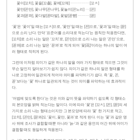
……………
꽃이[꼬치], 꽃을[꼬츨], 꽃에[꼬체]
[꼬ㅊ]
…
꽃만[꼰만], 꽃나무[꼰나무], 꽃놀이[꼰노리]
[꼰]
………
꽃과[꼳꽈], 꽃다발[꼳따발], 꽃밭[꼳빧]
[꼳]
‘꽃’은 ‘꽃이’일 때는 [꼬ㅊ]으로, ‘꽃만’일 때는 [꼰]으로, ‘꽃과’일 때는 [꼳]
으로 소리 난다. 만약 ‘표준어를 소리대로 적는다’는 원칙만 적용한다면,
[꼬치]로 소리 나는 말은 ‘꼬치’로, [꼰만]으로 소리 나는 말은 ‘꼰만’으로,
[꼳꽈]로 소리 나는 말은 ‘꼳꽈’로 적게 되어 ‘꽃[花]’이라는 하나의 말이 여
러 형태로 적히게 된다.
그런데 이처럼 의미가 같은 하나의 말을 여러 가지 형태로 적으면 그것이
무슨 말인지 알아보기가 쉽지 않다. 의미가 같은 하나의 말은 형태를 하
나로 고정하여 일관되게 적어야 의미를 파악하기가 쉽다. 즉 ‘꽃, 꼰,
꼳’보다는 ‘꽃’ 하나로 일관되게 적는 것이 의미를 파악하는 데 효과적이
다.
‘어법에 맞도록 한다’는 것은 이와 같이 뜻을 파악하기 쉽도록 각 형태소
의 본모양을 밝혀 적는다는 말이다. 이에 따라 ‘꽃’은 [꼬ㅊ], [꼰], [꼳]의 세
가지로 소리 나는 형태소이지만 그 본모양에 따라 ‘꽃’ 한 가지로 적고,
[꼬치], [꼰만], [꼳꽈]도 ‘꽃이, 꽃만, 꽃과’로 적게 된다. 이는 ‘꽃’과 같은 명
사 뒤에 조사가 결합할 때뿐 아니라 ‘늙-’과 같은 용언의 어간 뒤에 어미가
결합할 때도 동일하게 적용된다.