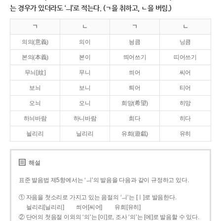
는 경우가 있더라도 ‘ㅢ’로 적는다. (ㄱ을 취하고, ㄴ을 버림.)
ㄱ
ㄴ
ㄱ
ㄴ
의의(意義)
의이
닁큼
닝큼
본의(本義)
본이
띄어쓰기
띠어쓰기
무늬[紋]
무니
씌어
씨어
보늬
보니
틔어
티어
오늬
오니
희망(希望)
히망
하늬바람
하니바람
희다
히다
늴리리
닐리리
유희(遊戱)
유히
해설
표준 발음법 제5항에서는 ‘ㅢ’의 발음을 다음과 같이 규정하고 있다.
① 자음을 첫소리로 가지고 있는 음절의 ‘ㅢ’는 [ㅣ]로 발음한다.
늴리리[닐리리]
씌어[씨어]
유희[유히]
② 단어의 첫음절 이외의 ‘의’는 [이]로, 조사 ‘의’는 [에]로 발음할 수 있다.