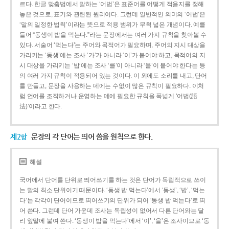
르다. 한글 맞춤법에서 말하는 ‘어법’은 표준어를 어떻게 적을지를 정해
놓은 것으로, 표기와 관련된 원리이다. 그런데 일반적인 의미의 ‘어법’은
‘말의 일정한 법칙’이라는 뜻으로 적용 범위가 무척 넓은 개념이다. 예를
들어 “동생이 밥을 먹는다.”라는 문장에서는 여러 가지 규칙을 찾아볼 수
있다. 서술어 ‘먹는다’는 주어와 목적어가 필요하며, 주어의 지시 대상을
가리키는 ‘동생’에는 조사 ‘가’가 아니라 ‘이’가 붙어야 하고, 목적어의 지
시 대상을 가리키는 ‘밥’에는 조사 ‘를’이 아니라 ‘을’이 붙어야 한다는 등
의 여러 가지 규칙이 적용되어 있는 것이다. 이 외에도 소리를 내고, 단어
를 만들고, 문장을 사용하는 데에는 수없이 많은 규칙이 필요하다. 이처
럼 언어를 조직하거나 운영하는 데에 필요한 규칙을 폭넓게 ‘어법(語
法)’이라고 한다.
제2항
문장의 각 단어는 띄어 씀을 원칙으로 한다.
해설
국어에서 단어를 단위로 띄어쓰기를 하는 것은 단어가 독립적으로 쓰이
는 말의 최소 단위이기 때문이다. ‘동생 밥 먹는다’에서 ‘동생’, ‘밥’, ‘먹는
다’는 각각이 단어이므로 띄어쓰기의 단위가 되어 ‘동생 밥 먹는다’로 띄
어 쓴다. 그런데 단어 가운데 조사는 독립성이 없어서 다른 단어와는 달
리 앞말에 붙여 쓴다. ‘동생이 밥을 먹는다’에서 ‘이’, ‘을’은 조사이므로 ‘동