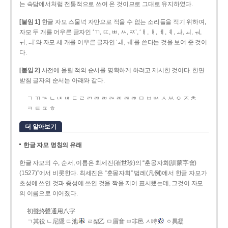
는 속담에서처럼 전통적으로 쓰여 온 것이므로 그대로 유지하였다.
[붙임 1]
한글 자모 스물넉 자만으로 적을 수 없는 소리들을 적기 위하여,
자모 두 개를 어우른 글자인 ‘ㄲ, ㄸ, ㅃ, ㅆ, ㅉ’, ‘ㅐ, ㅒ, ㅔ, ㅖ, ㅘ, ㅚ, ㅝ,
ㅟ, ㅢ’와 자모 세 개를 어우른 글자인 ‘ㅙ, ㅞ’를 쓴다는 것을 보여 준 것이
다.
[붙임 2]
사전에 올릴 적의 순서를 명확하게 하려고 제시한 것이다. 한편
받침 글자의 순서는 아래와 같다.
ㄱ ㄲ ㄳ ㄴ ㄵ ㄶ ㄷ ㄹ ㄺ ㄻ ㄼ ㄽ ㄾ ㄿ ㅀ ㅁ ㅂ ㅄ ㅅ ㅆ ㅇ ㅈ ㅊ
ㅋ ㅌ ㅍ ㅎ
더 알아보기
한글 자모 명칭의 유래
한글 자모의 수, 순서, 이름은 최세진(崔世珍)의 “훈몽자회(訓蒙字會)
(1527)”에서 비롯한다. 최세진은 “훈몽자회” 범례(凡例)에서 한글 자모가
초성에 쓰인 것과 종성에 쓰인 것을 짝을 지어 표시했는데, 그것이 자모
의 이름으로 이어졌다.
初聲終聲通用八字
ㄱ其役 ㄴ尼隱 ㄷ池
ㄹ梨乙 ㅁ眉音 ㅂ非邑 ㅅ時
ㆁ異凝