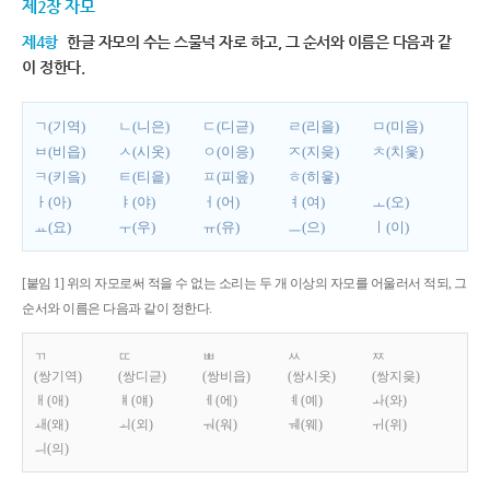
제2장 자모
제4항
한글 자모의 수는 스물넉 자로 하고, 그 순서와 이름은 다음과 같
이 정한다.
ㄱ(기역)
ㄴ(니은)
ㄷ(디귿)
ㄹ(리을)
ㅁ(미음)
ㅂ(비읍)
ㅅ(시옷)
ㅇ(이응)
ㅈ(지읒)
ㅊ(치읓)
ㅋ(키읔)
ㅌ(티읕)
ㅍ(피읖)
ㅎ(히읗)
ㅏ(아)
ㅑ(야)
ㅓ(어)
ㅕ(여)
ㅗ(오)
ㅛ(요)
ㅜ(우)
ㅠ(유)
ㅡ(으)
ㅣ(이)
[붙임 1] 위의 자모로써 적을 수 없는 소리는 두 개 이상의 자모를 어울러서 적되, 그
순서와 이름은 다음과 같이 정한다.
ㄲ
ㄸ
ㅃ
ㅆ
ㅉ
(쌍기역)
(쌍디귿)
(쌍비읍)
(쌍시옷)
(쌍지읒)
ㅐ(애)
ㅒ(얘)
ㅔ(에)
ㅖ(예)
ㅘ(와)
ㅙ(왜)
ㅚ(외)
ㅝ(워)
ㅞ(웨)
ㅟ(위)
ㅢ(의)