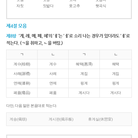
자칫
짓밟다
풋고추
햇곡식
제4절 모음
제8항
‘계, 례, 몌, 폐, 혜’의 ‘ㅖ’는 ‘ㅔ’로 소리 나는 경우가 있더라도 ‘ㅖ’로
적는다. (ㄱ을 취하고, ㄴ을 버림.)
ㄱ
ㄴ
ㄱ
ㄴ
계수(桂樹)
게수
혜택(惠澤)
헤택
사례(謝禮)
사레
계집
게집
연몌(連袂)
연메
핑계
핑게
폐품(廢品)
페품
계시다
게시다
다만, 다음 말은 본음대로 적는다.
게송(偈頌)
게시판(揭示板)
휴게실(休憩室)