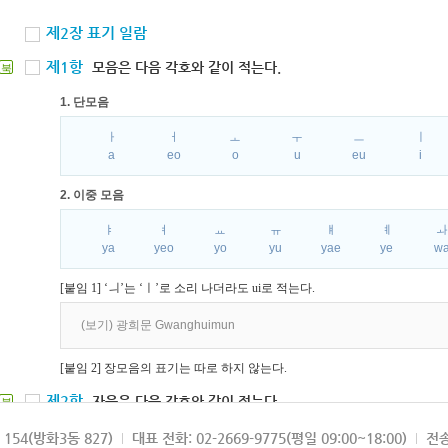
제2장 표기 일람
제1항
모음은 다음 각호와 같이 적는다.
북
1. 단모음
ㅏ
ㅓ
ㅗ
ㅜ
ㅡ
ㅣ
a
eo
o
u
eu
i
2. 이중 모음
ㅑ
ㅕ
ㅛ
ㅠ
ㅒ
ㅖ
ya
yeo
yo
yu
yae
ye
w
[붙임 1] ‘ㅢ’는 ‘ㅣ’로 소리 나더라도 ui로 적는다.
(보기) 광희문 Gwanghuimun
[붙임 2] 장모음의 표기는 따로 하지 않는다.
제2항
자음은 다음 각호와 같이 적는다.
북
1. 파열음
154(방화3동 827)
대표 전화: 02-2669-9775(평일 09:00~18:00)
전송