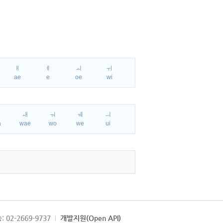
ㅐ
ㅔ
ㅚ
ㅟ
ae
e
oe
wi
ㅘ
ㅙ
ㅝ
ㅞ
ㅢ
a
wae
wo
we
ui
: 02-2669-9737
개발지원(Open API)