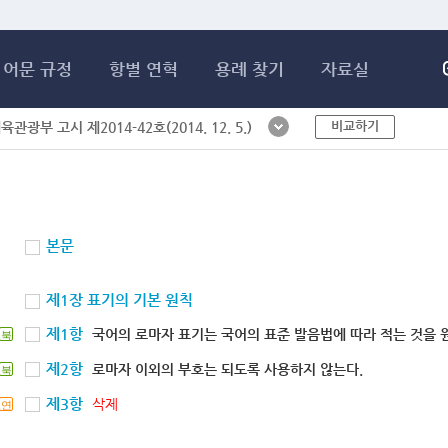
메인콘텐츠 바로가기
어문 규정
항별 연혁
용례 찾기
자료실
비교하기
체육관광부 고시 제2014-42호(2014. 12. 5.)
본문
제1장 표기의 기본 원칙
제1항
국어의 로마자 표기는 국어의 표준 발음법에 따라 적는 것을 
북
제2항
로마자 이외의 부호는 되도록 사용하지 않는다.
북
제3항
삭제
연