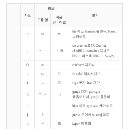
한글
자모
보기
자음
모음 앞
앞ㆍ어말
biz 비스, blandon 블란돈, braceo
b
ㅂ
브
브라세오
colcren 콜크렌, Cecilia
c
ㅋ, ㅅ
ㄱ, 크
세실리아, coccion 콕시온,
bistec 비스텍, dictado 딕타도
ch
ㅊ
―
chicharra 치차라
d
ㄷ
드
felicidad 펠리시다드
f
ㅍ
프
fuga 푸가, fran 프란
ganga 강가, geologia
g
ㄱ, ㅎ
그
헤올로히아, yungla 융글라
h
―
―
hipo 이포, quehacer 케아세르
j
ㅎ
―
jueves 후에베스, reloj 렐로
k
ㅋ
크
kapok 카포크