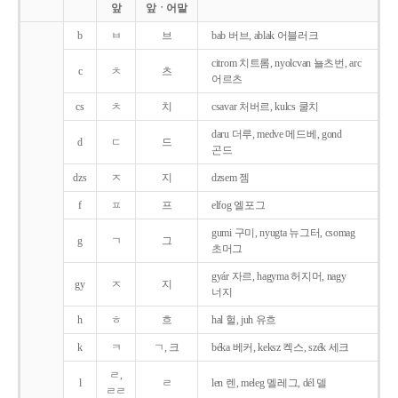
앞
앞ㆍ어말
b
ㅂ
브
bab 버브, ablak 어블러크
citrom 치트롬, nyolcvan 뇰츠번, arc
c
ㅊ
츠
어르츠
cs
ㅊ
치
csavar 처버르, kulcs 쿨치
daru 더루, medve 메드베, gond
d
ㄷ
드
곤드
dzs
ㅈ
지
dzsem 젬
f
ㅍ
프
elfog 엘포그
gumi 구미, nyugta 뉴그터, csomag
g
ㄱ
그
초머그
gyár 자르, hagyma 허지머, nagy
gy
ㅈ
지
너지
h
ㅎ
흐
hal 헐, juh 유흐
k
ㅋ
ㄱ, 크
béka 베커, keksz 켁스, szék 세크
ㄹ,
l
ㄹ
len 렌, meleg 멜레그, dél 델
ㄹㄹ