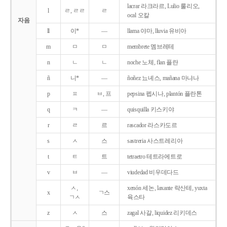
lacrar 라크라르, Lulio 룰리오,
l
ㄹ, ㄹㄹ
ㄹ
ocal 오칼
자음
ll
이*
―
llama 야마, lluvia 유비아
m
ㅁ
ㅁ
membrete 멤브레테
n
ㄴ
ㄴ
noche 노체, flan 플란
ñ
니*
―
ñoñez 뇨녜스, mañana 마냐나
p
ㅍ
ㅂ, 프
pepsina 펩시나, plantón 플란톤
q
ㅋ
―
quisquilla 키스키야
r
ㄹ
르
rascador 라스카도르
s
ㅅ
스
sastreria 사스트레리아
t
ㅌ
트
tetraetro 테트라에트로
v
ㅂ
―
viudedad 비우데다드
ㅅ,
xenón 세논, laxante 락산테, yuxta
x
ㄱ스
ㄱㅅ
육스타
z
ㅅ
스
zagal 사갈, liquidez 리키데스