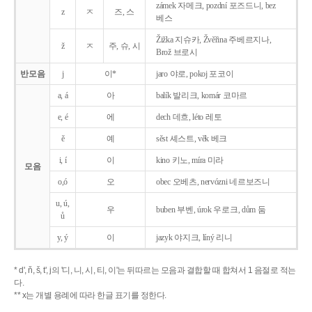
zámek 자메크, pozdní 포즈드니, bez
z
ㅈ
즈, 스
베스
Žižka 지슈카, Žvěřina 주베르지나,
ž
ㅈ
주, 슈, 시
Brož 브로시
반모음
j
이*
jaro 야로, pokoj 포코이
a, á
아
balík 발리크, komár 코마르
e, é
에
dech 데흐, léto 레토
ě
예
sěst 셰스트, věk 베크
i, í
이
kino 키노, míra 미라
모음
o,ó
오
obec 오베츠, nervózni 네르보즈니
u, ú,
우
buben 부벤, úrok 우로크, dům 둠
ů
y, ý
이
jazyk
야지크, líný 리니
* d', ň, š, t', j의 '디, 니, 시, 티, 이'는 뒤따르는 모음과 결합할 때 합쳐서 1 음절로 적는
다.
** x는 개별 용례에 따라 한글 표기를 정한다.