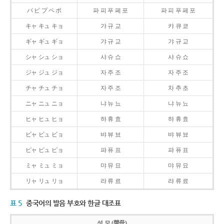
パ ピ プ ペ ポ
파 피 푸 페 포
파 피 푸 페 포
キャ キュ キョ
갸 규 교
캬 큐 쿄
ギャ ギュ ギョ
갸 규 교
갸 규 교
シャ シュ ショ
샤 슈 쇼
샤 슈 쇼
ジャ ジュ ジョ
자 주 조
자 주 조
チャ チュ チョ
자 주 조
차 추 초
ニャ ニュ ニョ
냐 뉴 뇨
냐 뉴 뇨
ヒャ ヒュ ヒョ
햐 휴 효
햐 휴 효
ビャ ビュ ビョ
뱌 뷰 뵤
뱌 뷰 뵤
ピャ ピュ ピョ
퍄 퓨 표
퍄 퓨 표
ミャ ミュ ミョ
먀 뮤 묘
먀 뮤 묘
リャ リュ リョ
랴 류 료
랴 류 료
표 5
중국어의 발음 부호와 한글 대조표
성 모 (聲母)