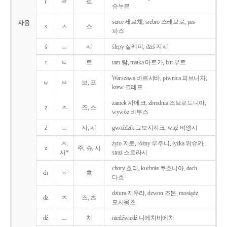
r
ㄹ
르
슈누르
serce 세르체, srebro 스레브로, pas
자음
s
ㅅ
스
파스
ś
ㅡ
시
ślepy 실레피, dziś 지시
t
ㅌ
트
tam 탐, matka 마트카, but 부트
Warszawa 바르샤바, piwnica 피브니차,
w
ㅂ
브, 프
krew 크레프
zamek 자메크, zbrodnia 즈브로드니아,
z
ㅈ
즈, 스
wywóz 비부스
ź
ㅡ
지, 시
gwoździk 그보지지크, więź 비엥시
ㅈ,
żyto 지토, różny 루주니, łyżka 위슈카,
ż
주, 슈, 시
시*
straż 스트라시
chory 호리, kuchnia 쿠흐니아, dach
ch
ㅎ
흐
다흐
dziura 지우라, dzwon 즈본, mosiądz
dz
ㅈ
즈, 츠
모시옹츠
dź
ㅡ
치
niedźwiedź 니에치비에치