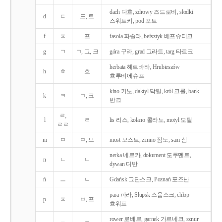
dach 다흐, zdrowy 즈드로비, słodki
d
ㄷ
드, 트
스워트키, pod 포트
f
ㅍ
프
fasola 파솔라, befsztyk 베프슈티크
g
ㄱ
ㄱ, 그, 크
góra 구라, grad 그라트, targ 타르크
herbata 헤르바타, Hrubieszów
h
ㅎ
흐
흐루비에슈프
kino 키노, daktyl 닥틸, król 크룰, bank
k
ㅋ
ㄱ, 크
반크
ㄹ,
l
ㄹ
lis 리스, kolano 콜라노, motyl 모틸
ㄹㄹ
m
ㅁ
ㅁ, 므
most 모스트, zimno 짐노, sam 삼
nerka 네르카, dokument 도쿠멘트,
n
ㄴ
ㄴ
dywan 디반
ń
ㅡ
ㄴ
Gdańsk 그단스크, Poznań 포즈난
para 파라, Słupsk 스웁스크, chłop
p
ㅍ
ㅂ, 프
흐워프
rower 로베르, garnek 가르네크, sznur