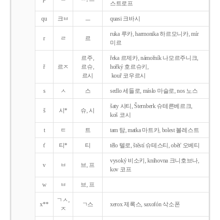
스트로프
qu
크ㅂ
ㅡ
quasi 크바시
ruka 루카, harmonika 하르모니카, mír
r
ㄹ
르
미르
르주,
řeka 르제카, námořník 나모르주니크,
ř
르ㅈ
르슈,
hořký 호르슈키,
르시
kouř 코우르시
s
ㅅ
스
sedlo 세들로, máslo 마슬로, nos 노스
šaty 샤티, Šternberk 슈테른베르크,
š
시*
슈, 시
koš 코시
t
ㅌ
트
tam 탐, matka 마트카, bolest 볼레스트
t'
티*
티
tělo 텔로, štěstí 슈테스티, obět' 오베티
vysoký 비소키, knihovna 크니호브나,
v
ㅂ
브, 프
kov 코프
w
ㅂ
브, 프
ㄱㅅ,
x**
ㄱ스
xerox 제록스, saxofón 삭소폰
ㅈ