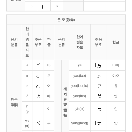
h
ㅎ
운 모 (韻母)
한
어
한어
음의
병
주음
한
음의
주음
병음
한글
분류
음
부호
글
분류
부호
자모
자
모
a
아
yai
야이
o
오
yao
(iao)
야오
e
어
you
(iou,
iu)
유
제
치
ê
에
yan
(ian)
옌
단운
류
單韻
齊
yi
이
yin(in)
인
齒
(i)
類
wu
우
yang
(iang)
양
(u)