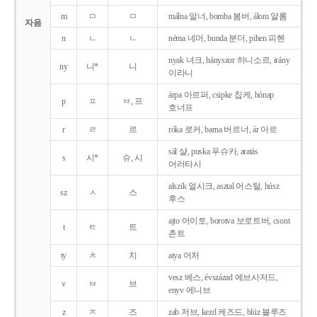
m
ㅁ
ㅁ
málna 말너, bomba 봄버, álom 알롬
자음
n
ㄴ
ㄴ
néma 네머, bunda 분더, pihen 피헨
nyak 녀크, hányszor 하니소르, irány
ny
니*
니
이라니
árpa 아르퍼, csipke 칩케, hónap
p
ㅍ
ㅂ, 프
호너프
r
ㄹ
르
róka 로커, barna 버르너, ár 아르
sál 샬, puska 푸슈카, aratás
s
시*
슈, 시
어러타시
alszik 얼시크, asztal 어스털, húsz
sz
ㅅ
스
후스
ajto 어이토, borotva 보로트버, csont
t
ㅌ
트
촌트
ty
ㅊ
치
atya 어처
vesz 베스, évszázad 에브사저드,
v
ㅂ
브
enyv 에니브
z
ㅈ
즈
zab 저브, kezd 케즈드, blúz 블루즈