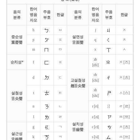
한어
한어
음의
주음
음의
주음
병음
한글
병음
한글
분류
부호
분류
부호
자모
자모
b
ㅂ
j
ㅈ
중순성
설면성
p
ㅍ
q
ㅊ
重脣聲
舌面聲
m
ㅁ
x
ㅅ
zh
순치성*
f
ㅍ
ㅈ [즈]
[zhi]
ch
d
ㄷ
ㅊ [츠]
교설첨성
[chi]
翹舌尖聲
sh
t
ㅌ
ㅅ [스]
설첨성
[shi]
舌尖聲
ㄖ
n
ㄴ
r [ri]
ㄹ [르]
l
ㄹ
z [zi]
ㅉ [쯔]
설치성
g
ㄱ
c [ci]
ㅊ [츠]
舌齒聲
설근성
k
ㅋ
s [si]
ㅆ [쓰]
舌根聲