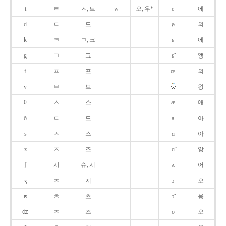
t
ㅌ
ㅅ, 트
w
오, 우*
e
에
d
ㄷ
드
ø
외
k
ㅋ
ㄱ, 크
ɛ
에
g
ㄱ
그
ɛ̃
앵
f
ㅍ
프
œ
외
v
ㅂ
브
욍
θ
ㅅ
스
æ
애
ð
ㄷ
드
a
아
s
ㅅ
스
ɑ
아
z
ㅈ
즈
ɑ̃
앙
ʃ
시
슈, 시
ʌ
어
ʒ
ㅈ
지
ɔ
오
ʦ
ㅊ
츠
ɔ̃
옹
ʣ
ㅈ
즈
o
오