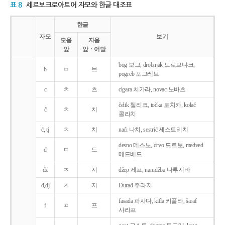
표 8
세르보크로아트어 자모와 한글 대조표
한글
자모
보기
모음
자음
앞
앞ㆍ어말
bog 보그, drobnjak 드로브냐크,
b
ㅂ
브
pogreb 포그레브
c
ㅊ
츠
cigara 치가라, novac 노바츠
čelik 첼리크, točka 토치카, kolač
č
ㅊ
치
콜라치
ć, tj
ㅊ
치
naći 나치, sestrić 세스트리치
desno 데스노, drvo 드르보, medved
d
ㄷ
드
메드베드
dž
ㅈ
지
džep 제프, narudžba 나루지바
đ,dj
ㅈ
지
Ðurađ 주라지
fasada 파사다, kifla 키플라, šaraf
f
ㅍ
프
샤라프