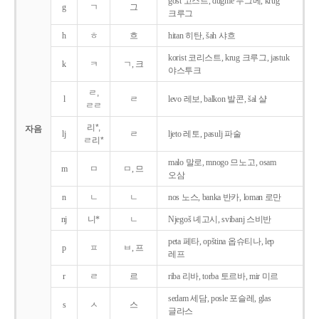
gost 고스트, dugme 두그메, krug
g
ㄱ
그
크루그
h
ㅎ
흐
hitan 히탄, šah 샤흐
korist 코리스트, krug 크루그, jastuk
k
ㅋ
ㄱ, 크
야스투크
ㄹ,
l
ㄹ
levo 레보, balkon 발콘, šal 샬
ㄹㄹ
리*,
자음
lj
ㄹ
ljeto 레토, pasulj 파술
ㄹ리*
malo 말로, mnogo 므노고, osam
m
ㅁ
ㅁ, 므
오삼
n
ㄴ
ㄴ
nos 노스, banka 반카, loman 로만
nj
니*
ㄴ
Njegoš 녜고시, svibanj 스비반
peta 페타, opština 옵슈티나, lep
p
ㅍ
ㅂ, 프
레프
r
ㄹ
르
riba 리바, torba 토르바, mir 미르
sedam 세담, posle 포슬레, glas
s
ㅅ
스
글라스