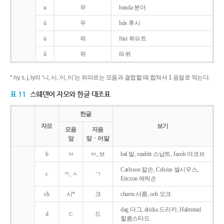
u
우
bunda 분더
ú
우
hús 후시
ü
위
füst 퓌슈트
ű
위
fű 퓌
* ny, s, j, ly의 ‘니, 시, 이, 이’는 뒤따르는 모음과 결합할 때 합쳐서 1 음절로 적는다.
표 11
스웨덴어 자모와 한글 대조표
한글
자모
보기
모음
자음
앞
앞ㆍ어말
b
ㅂ
ㅂ, 브
bal 발, snabbt 스납트, Jacob 야코브
Carlsson 칼손, Celsius 셀시우스,
c
ㅋ, ㅅ
ㄱ
Ericson 에릭손
ch
시*
크
charm 샤름, och 오크
dag 다그, dricka 드리카, Halmstad
d
ㄷ
드
할름스타드