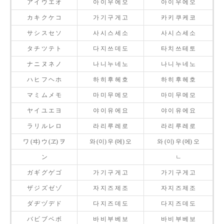
ア イ ウ エ オ
아 이 우 에 오
아 이 우 에 오
カ キ ク ケ コ
가 기 구 게 고
카 키 쿠 케 코
サ シ ス セ ソ
사 시 스 세 소
사 시 스 세 소
タ チ ツ テ ト
다 지 쓰 데 도
타 치 쓰 테 토
ナ ニ ヌ ネ ノ
나 니 누 네 노
나 니 누 네 노
ハ ヒ フ ヘ ホ
하 히 후 헤 호
하 히 후 헤 호
マ ミ ム メ モ
마 미 무 메 모
마 미 무 메 모
ヤ イ ユ エ ヨ
야 이 유 에 요
야 이 유 에 요
ラ リ ル レ ロ
라 리 루 레 로
라 리 루 레 로
ワ (ヰ) ウ (ヱ) ヲ
와 (이) 우 (에) 오
와 (이) 우 (에) 오
ン
ㄴ
ガ ギ グ ゲ ゴ
가 기 구 게 고
가 기 구 게 고
ザ ジ ズ ゼ ゾ
자 지 즈 제 조
자 지 즈 제 조
ダ ヂ ヅ デ ド
다 지 즈 데 도
다 지 즈 데 도
バ ビ ブ ベ ボ
바 비 부 베 보
바 비 부 베 보