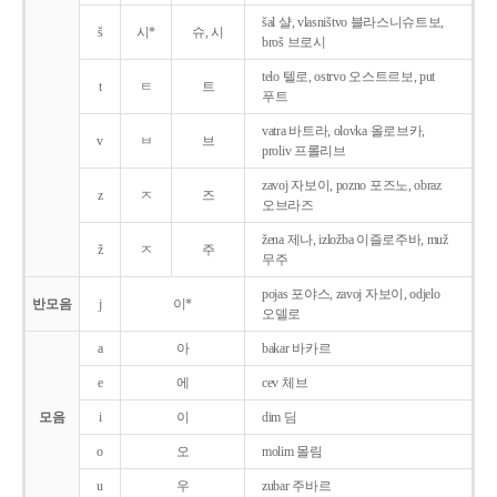
šal 샬, vlasništvo 블라스니슈트보,
š
시*
슈, 시
broš 브로시
telo 텔로, ostrvo 오스트르보, put
t
ㅌ
트
푸트
vatra 바트라, olovka 올로브카,
v
ㅂ
브
proliv 프롤리브
zavoj 자보이, pozno 포즈노, obraz
z
ㅈ
즈
오브라즈
žena 제나, izložba 이즐로주바, muž
ž
ㅈ
주
무주
pojas 포야스, zavoj 자보이, odjelo
반모음
j
이*
오델로
a
아
bakar 바카르
e
에
cev 체브
모음
i
이
dim 딤
o
오
molim 몰림
u
우
zubar 주바르