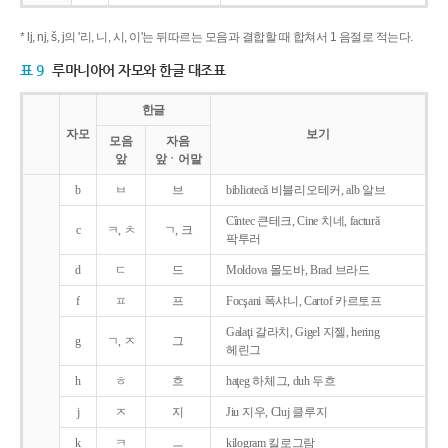
* lj, nj, š, j의 '리, 니, 시, 이'는 뒤따르는 모음과 결합할 때 합쳐서 1 음절로 적는다.
표 9
루마니아어 자모와 한글 대조표
한글
자모
보기
모음
자음
앞
앞ㆍ어말
b
ㅂ
브
bibliotecǎ 비블리오테커, alb 알브
Cîntec 큰테크, Cine 치네, facturǎ
c
ㅋ, ㅊ
ㄱ, 크
팍투러
d
ㄷ
드
Moldova 몰도바, Brad 브라드
f
ㅍ
프
Focşani 폭샤니, Cartof 카르토프
Galaţi 갈라치, Gigel 지젤, hering
g
ㄱ, ㅈ
그
헤린그
h
ㅎ
흐
haţeg 하체그, duh 두흐
j
ㅈ
지
Jiu 지우, Cluj 클루지
k
ㅋ
ㅡ
kilogram 킬로그람