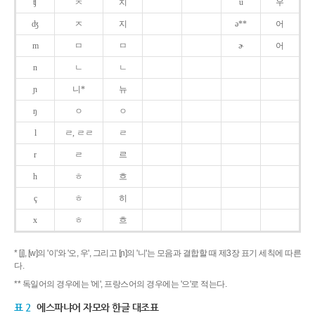
ʧ
ㅊ
치
u
우
ʤ
ㅈ
지
ə**
어
m
ㅁ
ㅁ
ɚ
어
n
ㄴ
ㄴ
ɲ
니*
뉴
ŋ
ㅇ
ㅇ
l
ㄹ, ㄹㄹ
ㄹ
r
ㄹ
르
h
ㅎ
흐
ç
ㅎ
히
x
ㅎ
흐
* [j], [w]의 '이'와 '오, 우', 그리고 [ɲ]의 '니'는 모음과 결합할 때 제3장 표기 세칙에 따른
다.
** 독일어의 경우에는 '에', 프랑스어의 경우에는 '으'로 적는다.
표 2
에스파냐어 자모와 한글 대조표