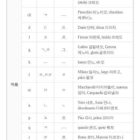
credo 크레도
Pinocchio 피노키오, cherubino
ch
ㅋ
―
케루비노
d
ㄷ
드
Dante 단테, drizza 드리차
f
ㅍ
프
Firenze 피렌체, freddo 프레도
Galileo 갈릴레오, Genova
g
ㄱ, ㅈ
그
제노바, gloria 글로리아
h
―
―
hanno 안노, oh 오
Milano 밀라노, largo 라르고,
l
ㄹ, ㄹㄹ
ㄹ
palco 팔코
자음
Macchiavelli 마키아벨리, mamma
m
ㅁ
ㅁ
맘마, Campanella 캄파넬라
Nero 네로, Anna 안나,
n
ㄴ
ㄴ
divertimento 디베르티멘토
p
ㅍ
프
Pisa 피사, prima 프리마
q
ㅋ
―
quando 콴도, queto 퀘토
r
ㄹ
르
Roma 로마, Marconi 마르코니