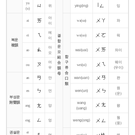
yu
위
ying
(ing)
잉
(u)
아
ai
wa
(ua)
와
이
에
ei
wo
(uo)
워
결
이
복운
합
複韻
운
아
ao
wai
(uai)
와이
모
오
합
結
어
구
웨이
合
ou
wei
(ui)
우
류
(우이)
韻
合
母
an
안
wan
(uan)
완
口
類
원
en
언
wen
(un)
(운)
부성운
附聲韻
wang
ang
앙
왕
(uang)
웡
eng
엉
weng
(ong)
(웅)
권설운
er