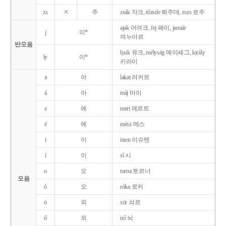
zs
ㅈ
주
zsák 자크, tőzsde 퇴주데, rozs 로주
ajak 어여크, fej 페이, január
j
이*
여누아르
반모음
lyuk 유크, mélység 메이셰그, király
ly
이*
키라이
a
어
lakat 러커트
á
아
máj 마이
e
에
mert 메르트
é
에
mész 메스
i
이
isten 이슈텐
í
이
sí 시
o
오
torna 토르너
모음
ó
오
róka 로커
ö
외
sör 쇠르
ő
외
nő 뇌