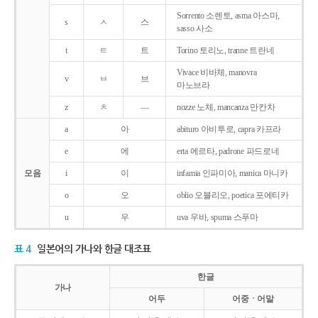
Sorrento 소렌토, asma 아스마,
s
ㅅ
스
sasso 사소
t
ㅌ
트
Torino 토리노, tranne 트란네
Vivace 비바체, manovra
v
ㅂ
브
마노브라
z
ㅊ
―
nozze 노체, mancanza 만칸차
a
아
abituro 아비투로, capra 카프라
e
에
erta 에르타, padrone 파드로네
모음
i
이
infamia 인파미아, manica 마니카
o
오
oblio 오블리오, poetica 포에티카
u
우
uva 우바, spuma 스푸마
표 4
일본어의 가나와 한글 대조표
한글
가나
어두
어중ㆍ어말