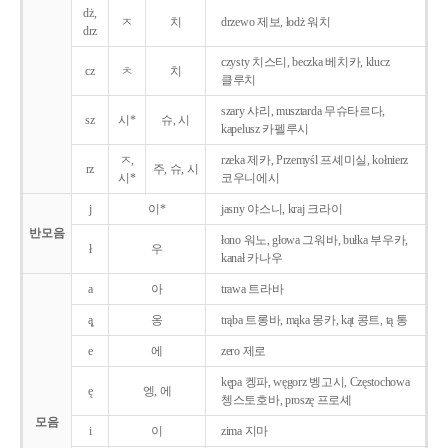
dż,
ㅈ
치
drzewo 제보, łodż 워치
drz
czysty 치스티, beczka 베치카, klucz
cz
ㅊ
치
클루치
szary 샤리, musztarda 무슈타르다,
sz
시*
슈, 시
kapelusz 카펠루시
ㅈ,
rzeka 제카, Przemyśl 프셰미실, kołnierz
rz
주, 슈, 시
시*
코우니에시
j
이*
jasny 야스니, kraj 크라이
반모음
łono 워노, głowa 그워바, bułka 부우카,
ł
우
kanał 카나우
a
아
trawa 트라바
ą̨
옹
trąba 트롱바, mąka 몽카, kąt 콩트, tą 통
e
에
zero 제로
kępa 켕파, węgorz 벵고시, Częstochowa
ę
엥, 에
쳉스토호바, proszę 프로셰
모음
i
이
zima 지마