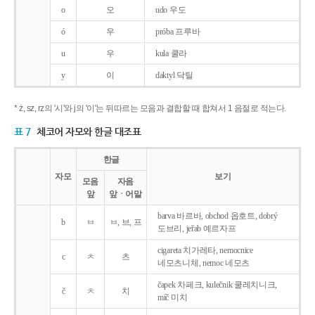
o
오
udo 우도
ó
우
próba 프루바
u
우
kula 쿨라
y
이
daktyl 닥틸
* ż, sz, rz의 '시'와 j의 '이'는 뒤따르는 모음과 결합할 때 합쳐서 1 음절로 적는다.
표 7
체코어 자모와 한글 대조표
한글
자모
보기
모음
자음
앞
앞ㆍ어말
barva 바르바, obchod 옵호트, dobrý
b
ㅂ
ㅂ, 브, 프
도브리, jeřab 예르자프
cigareta 치가레타, nemocnice
c
ㅊ
츠
네모츠니체, nemoc 네모츠
čapek 차페크, kulečnik 쿨레치니크,
č
ㅊ
치
míč 미치