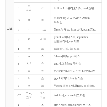
ㄹ,
l
ㄹ
bibliotecǎ 비블리오테커, hotel 호텔
ㄹㄹ
Maramureş 마라무레슈, Avram
m
ㅁ
ㅁ
아브람
자음
n
ㄴ
ㄴ, 느
Nucet 누체트, Bran 브란, pumn 품느
pianist 피아니스트, septembrie
p
ㅍ
ㅂ, 프
셉템브리에, cap 카프
r
ㄹ
르
radio 라디오, dor 도르
s
ㅅ
스
Sibiu 시비우, pas 파스
ş
시*
슈
şag 샤그, Mureş 무레슈
t
ㅌ
트
telefonist 텔레포니스트, bilet 빌레트
ţ
ㅊ
츠
ţigarǎ 치가러, braţ 브라츠
v
ㅂ
브
Victoria 빅토리아, Braşov 브라쇼브
ㄱㅅ,
크스,
x**
taxi 탁시, examen 에그자멘
그ㅈ
ㄱ스
z
ㅈ
즈
ziar 지아르, autobuz 아우토부즈