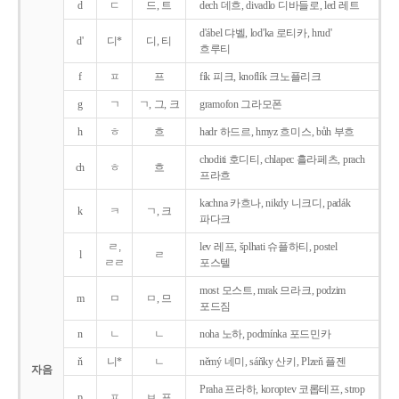
d
ㄷ
드, 트
dech 데흐, divadlo 디바들로, led 레트
d'ábel 댜벨, lod'ka 로티카, hrud'
d'
디*
디, 티
흐루티
f
ㅍ
프
fík 피크, knoflík 크노플리크
g
ㄱ
ㄱ, 그, 크
gramofon 그라모폰
h
ㅎ
흐
hadr 하드르, hmyz 흐미스, bůh 부흐
choditi 호디티, chlapec 흘라페츠, prach
ch
ㅎ
흐
프라흐
kachna 카흐나, nikdy 니크디, padák
k
ㅋ
ㄱ, 크
파다크
ㄹ,
lev 레프, šplhati 슈플하티, postel
l
ㄹ
ㄹㄹ
포스텔
most 모스트, mrak 므라크, podzim
m
ㅁ
ㅁ, 므
포드짐
n
ㄴ
ㄴ
noha 노하, podmínka 포드민카
ň
니*
ㄴ
němý 네미, sáňky 산키, Plzeň 플젠
자음
Praha 프라하, koroptev 코롭테프, strop
p
ㅍ
ㅂ, 프