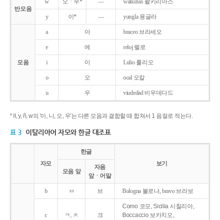
w
오ㆍ우*
―
walkirias 왈키리아스
반모음
y
이*
―
yungla 융글라
a
아
braceo 브라세오
e
에
reloj 렐로
모음
i
이
Lulio 룰리오
o
오
ocal 오칼
u
우
viudedad 비우데다드
* ll, y, ñ, w의 '이, 니, 오, 우'는 다른 모음과 결합할 때 합쳐서 1 음절로 적는다.
표 3
이탈리아어 자모와 한글 대조표
한글
자모
보기
자음
모음 앞
앞ㆍ어말
b
ㅂ
브
Bologna 볼로냐, bravo 브라보
Como 코모, Sicilia 시칠리아,
c
ㅋ, ㅊ
크
Boccaccio 보카치오,