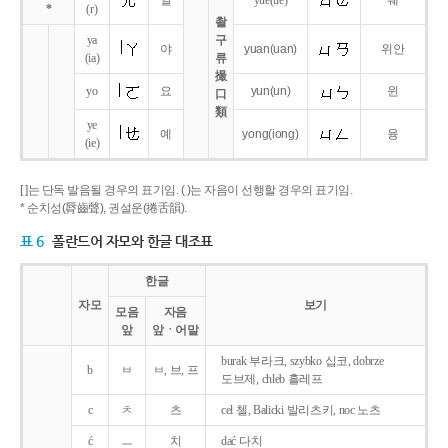
얼
yue
(ue)
웨
*
(r)
촬
ya
구
야
yuan
(uan)
위안
(ia)
류
撮
yo
요
yun
(un)
윈
口
類
ye
예
yong
(iong)
융
(ie)
[ ]는 단독 발음될 경우의 표기임. ( )는 자음이 선행할 경우의 표기임.
* 순치성(脣齒聲), 권설운(捲舌韻).
표 6
폴란드어 자모와 한글 대조표
한글
자모
보기
모음
자음
앞
앞ㆍ어말
burak 부라크, szybko 십코, dobrze
b
ㅂ
ㅂ, 브, 프
도브제, chleb 흘레프
c
ㅊ
츠
cel 첼, Balicki 발리츠키, noc 노츠
ć
ㅡ
치
dać 다치