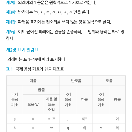
제2항
외래어의 1 음운은 원칙적으로 1 기호로 적는다.
제3항
받침에는 ‘ㄱ, ㄴ, ㄹ, ㅁ, ㅂ, ㅅ, ㅇ’만을 쓴다.
제4항
파열음 표기에는 된소리를 쓰지 않는 것을 원칙으로 한다.
제5항
이미 굳어진 외래어는 관용을 존중하되, 그 범위와 용례는 따로 정
한다.
제2장 표기 일람표
외래어는 표 1~19에 따라 표기한다.
표 1
국제 음성 기호와 한글 대조표
자음
반모음
모음
한글
국제
국제
국제
자음 앞
음성
음성
한글
음성
한글
모음 앞
또는
기호
기호
기호
어말
p
ㅍ
ㅂ, 프
j
이*
i
이
b
ㅂ
브
ɥ
위
y
위