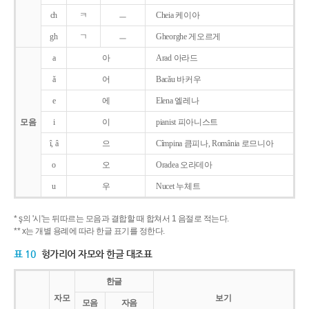
ch
ㅋ
ㅡ
Cheia 케이아
gh
ㄱ
ㅡ
Gheorghe 게오르게
a
아
Arad 아라드
ǎ
어
Bacǎu 바커우
e
에
Elena 엘레나
모음
i
이
pianist 피아니스트
î, â
으
Cîmpina 큼피나, România 로므니아
o
오
Oradea 오라데아
u
우
Nucet 누체트
* ş의 '시'는 뒤따르는 모음과 결합할 때 합쳐서 1 음절로 적는다.
** x는 개별 용례에 따라 한글 표기를 정한다.
표 10
헝가리어 자모와 한글 대조표
한글
자모
보기
모음
자음