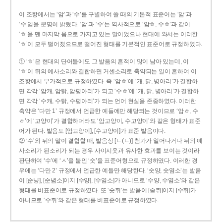
이 조항에서는 ‘암’과 ‘수’를 구별하여 쓸 때의 기본적 표준어는 ‘암’과
‘수’임을 분명히 밝혔다. ‘암’과 ‘수’는 역사적으로 ‘암ㅎ, 수ㅎ’과 같이
‘ㅎ’을 맨 마지막 음으로 가지고 있는 말이었으나 현대에 와서는 이러한
‘ㅎ’이 모두 떨어졌으므로 떨어진 형태를 기본적인 표준어로 규정하였다.
① ‘ㅎ’은 현대의 단어들에도 그 발음의 흔적이 많이 남아 있는데, 이
‘ㅎ’이 뒤의 예사소리와 결합하면 거센소리로 축약되는 일이 흔하여 이
조항에서 부가적으로 규정하였다. 즉 ‘암ㅎ’에 ‘개, 닭, 병아리’가 결합하
면 각각 ‘암캐, 암탉, 암평아리’가 되고 ‘수ㅎ’에 ‘개, 닭, 병아리’가 결합하
면 각각 ‘수캐, 수탉, 수평아리’가 되는 언어 현실을 존중하였다. 이러한
축약은 ‘다만 1’ 규정에서 언급한 예들에만 해당되는 것이므로 ‘암ㅎ, 수
ㅎ’에 ‘고양이’가 결합하더라도 ‘암고양이, 수고양이’와 같은 형태가 표준
어가 된다. 발음도 [암고양이], [수고양이]가 표준 발음이다.
② ‘수’와 뒤의 말이 결합할 때, 발음상 [ㄴ(ㄴ)] 첨가가 일어나거나 뒤의 예
사소리가 된소리가 되는 경우 사이시옷과 유사한 효과를 보이는 것이라
판단하여 ‘수’에 ‘ㅅ’을 붙인 ‘숫’을 표준어형으로 규정하였다. 이러한 경
우에는 ‘다만 2’ 규정에서 언급한 예들만 해당한다. ‘숫양, 숫염소’는 발음
이 [순냥], [순념소]이지 [수양], [수염소]가 아니므로 ‘수양, 수염소’와 같은
형태를 비표준어로 규정하였다. 또 ‘숫쥐’는 발음이 [숟쮜]이지 [수쥐]가
아니므로 ‘수쥐’와 같은 형태를 비표준어로 규정하였다.