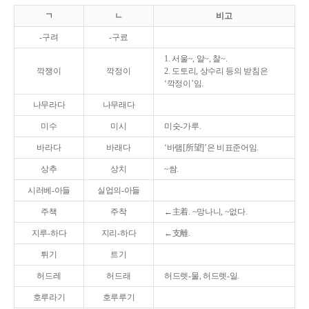
ㄱ
ㄴ
비고
-구려
-구료
1. 서울~, 알~, 찰~.
깍쟁이
깍정이
2. 도토리, 상수리 등의 받침은
‘깍정이’임.
나무라다
나무래다
미수
미시
미숫-가루.
바라다
바래다
‘바램[所望]’은 비표준어임.
상추
상치
~쌈.
시러베-아들
실업의-아들
주책
주착
←主着. ~망나니, ~없다.
지루-하다
지리-하다
←支離.
튀기
트기
허드레
허드래
허드렛-물, 허드렛-일.
호루라기
호루루기