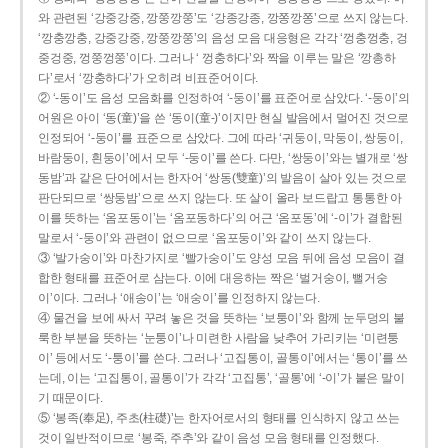
와 관련된 ‘강중강중, 깡쭝깡쭝’도 ‘강종강종, 깡쫑깡쫑’으로 쓰지 않는다.
‘깡충깡충, 강중강중, 깡쭝깡쭝’의 음성 모음 대응형은 각각 ‘껑충껑충, 겅
중겅중, 껑쭝껑쭝’이다. 그러나 ‘ 껑충하다’와 짝을 이루는 말은 ‘깡총하
다’로서 ‘깡충하다’가 오히려 비표준어이다.
② ‘-동이’도 음성 모음화를 인정하여 ‘-둥이’를 표준어로 삼았다. ‘-둥이’의
어원은 아이 ‘동(童)’을 쓴 ‘동이(童-)’이지만 현실 발음에서 멀어진 것으로
인정되어 ‘-둥이’를 표준으로 삼았다. 그에 따라 ‘귀둥이, 막둥이, 쌍둥이,
바람둥이, 흰둥이’에서 모두 ‘-둥이’를 쓴다. 다만, ‘쌍둥이’와는 별개로 ‘쌍
동밤’과 같은 단어에서는 한자어 ‘쌍동(雙童)’의 발음이 살아 있는 것으로
판단되므로 ‘쌍둥밤’으로 쓰지 않는다. 또 살이 올라 보드랍고 통통한 아
이를 뜻하는 ‘옴포동이’는 ‘옴포동하다’의 어근 ‘옴포동’에 ‘-이’가 결합된
말로서 ‘-둥이’와 관련이 없으므로 ‘옴포둥이’와 같이 쓰지 않는다.
③ ‘발가숭이’와 마찬가지로 ‘빨가숭이’도 양성 모음 뒤에 음성 모음이 결
합한 형태를 표준어로 삼는다. 이에 대응하는 짝은 ‘벌거숭이, 뻘거숭
이’이다. 그러나 ‘애송이’는 ‘애숭이’를 인정하지 않는다.
④ 물건을 보에 싸서 꾸려 놓은 것을 뜻하는 ‘보퉁이’와 함께 눈두덩의 불
룩한 부분을 뜻하는 ‘눈퉁이’나 미련한 사람을 낮추어 가리키는 ‘미련퉁
이’ 등에서도 ‘-퉁이’를 쓴다. 그러나 ‘고집통이, 골통이’에서는 ‘통이’를 쓰
는데, 이는 ‘고집통이, 골통이’가 각각 ‘고집통’, ‘골통’에 ‘-이’가 붙은 말이
기 때문이다.
⑤ ‘봉족(奉足), 주초(柱礎)’는 한자어로서의 형태를 인식하지 않고 쓰는
것이 일반적이므로 ‘봉죽, 주추’와 같이 음성 모음 형태를 인정했다.