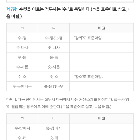
제7항
수컷을 이르는 접두사는 '수-'로 통일한다.(ㄱ을 표준어로 삼고, ㄴ
을 버림.)
ㄱ
ㄴ
비고
수-꿩
수-퀑/숫-꿩
'장끼'도 표준어임.
수-나사
숫-나사
수-놈
숫-놈
수-사돈
숫-사돈
수-소
숫-소
'황소'도 표준어임.
수-은행나무
숫-은행나무
다만 1. 다음 단어에서는 접두사 다음에서 나는 거센소리를 인정한다. 접두사 '암-
'이 결합되는 경우에도 이에 준한다.(ㄱ을 표준어로 삼고, ㄴ을 버림.)
ㄱ
ㄴ
비고
수-캉아지
숫-강아지
수-캐
숫-개