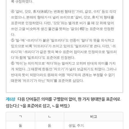
록 규정하였다.
④ ‘갈비, 갓모, 휴지(休紙)’는 변화된 형태인 ‘가리, 갈모, 수지’ 등도 각각
쓰였으나, 본래의 형태가 더 널리 쓰이므로 ‘갈비, 갓모, 휴지’의 형태를
표준어로 인정하였다. 다만, ‘갓모’와는 별개로 비가 올 때 갓 위에 덮어
쓰던 고깔 비슷하게 생긴 물건을 뜻하는 ‘갈모(-帽)’는 표준어로 인정한
다.
⑤ ‘밀-’에 ‘-뜨리다’가 붙은 ‘밀뜨리다’도 언중이 ‘밀다’의 뜻을 의식하고
있으므로 비록 ‘미뜨리다’가 쓰이고 있어도 ‘밀뜨리다’로 쓴다. 다만, ‘-뜨
리다’와 ‘-트리다’가 같은 뜻의 복수 표준어 접미사로 인정되므로 ‘밀뜨리
다’와 함께 ‘밀트리다’도 표준어로 인정된다.
⑥ ‘적이’는 의미적으로 ‘적다’와는 멀어지고 오히려 반대의 의미를 가지
게 되었다. 그 때문에 한동안 ‘저으기’가 널리 보급되기도 하였다. 그러나
반대의 뜻이 되었더라도 원래의 어원 ‘적다’와의 관계는 부정할 수 없기
때문에 ‘저으기’가 아닌 ‘적이’를 표준어로 삼았다.
제6항
다음 단어들은 의미를 구별함이 없이, 한 가지 형태만을 표준어로
삼는다.(ㄱ을 표준어로 삼고, ㄴ을 버림.)
ㄱ
ㄴ
비고
돌
돐
생일, 주기.