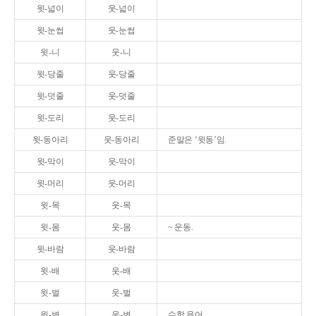
윗-넓이
웃-넓이
윗-눈썹
웃-눈썹
윗-니
웃-니
윗-당줄
웃-당줄
윗-덧줄
웃-덧줄
윗-도리
웃-도리
윗-동아리
웃-동아리
준말은 ‘윗동’임.
윗-막이
웃-막이
윗-머리
웃-머리
윗-목
웃-목
윗-몸
웃-몸
~ 운동.
윗-바람
웃-바람
윗-배
웃-배
윗-벌
웃-벌
윗-변
웃-변
수학 용어.