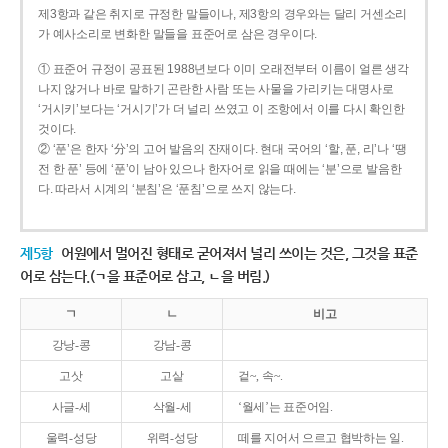
제3항과 같은 취지로 규정한 말들이나, 제3항의 경우와는 달리 거센소리
가 예사소리로 변화한 말들을 표준어로 삼은 경우이다.
① 표준어 규정이 공표된 1988년보다 이미 오래전부터 이름이 얼른 생각
나지 않거나 바로 말하기 곤란한 사람 또는 사물을 가리키는 대명사로
‘거시키’보다는 ‘거시기’가 더 널리 쓰였고 이 조항에서 이를 다시 확인한
것이다.
② ‘푼’은 한자 ‘分’의 고어 발음의 잔재이다. 현대 국어의 ‘할, 푼, 리’나 ‘땡
전 한 푼’ 등에 ‘푼’이 남아 있으나 한자어로 읽을 때에는 ‘분’으로 발음한
다. 따라서 시계의 ‘분침’은 ‘푼침’으로 쓰지 않는다.
제5항
어원에서 멀어진 형태로 굳어져서 널리 쓰이는 것은, 그것을 표준
어로 삼는다.(ㄱ을 표준어로 삼고, ㄴ을 버림.)
ㄱ
ㄴ
비고
강낭-콩
강남-콩
고삿
고샅
겉~, 속~.
사글-세
삭월-세
‘월세’는 표준어임.
울력-성당
위력-성당
떼를 지어서 으르고 협박하는 일.