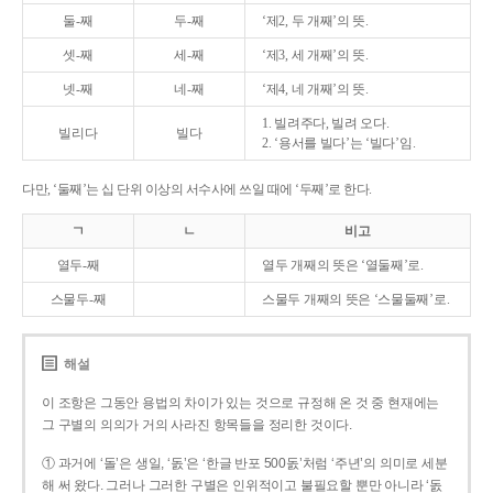
둘-째
두-째
‘제2, 두 개째’의 뜻.
셋-째
세-째
‘제3, 세 개째’의 뜻.
넷-째
네-째
‘제4, 네 개째’의 뜻.
1. 빌려주다, 빌려 오다.
빌리다
빌다
2. ‘용서를 빌다’는 ‘빌다’임.
다만, ‘둘째’는 십 단위 이상의 서수사에 쓰일 때에 ‘두째’로 한다.
ㄱ
ㄴ
비고
열두-째
열두 개째의 뜻은 ‘열둘째’로.
스물두-째
스물두 개째의 뜻은 ‘스물둘째’로.
해설
이 조항은 그동안 용법의 차이가 있는 것으로 규정해 온 것 중 현재에는
그 구별의 의의가 거의 사라진 항목들을 정리한 것이다.
① 과거에 ‘돌’은 생일, ‘돐’은 ‘한글 반포 500돐’처럼 ‘주년’의 의미로 세분
해 써 왔다. 그러나 그러한 구별은 인위적이고 불필요할 뿐만 아니라 ‘돐