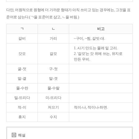
다만, 어원적으로 원형에 더 가까운 형태가 아직 쓰이고 있는 경우에는, 그것을 표
준어로 삼는다.(ㄱ을 표준어로 삼고, ㄴ을 버림.)
ㄱ
ㄴ
비고
갈비
가리
~구이, ~찜, 갈빗-대.
1. 사기 만드는 물레 밑 고리.
갓모
갈모
2. '갈모'는 갓 위에 쓰는, 유지로
만든 우비.
굴-젓
구-젓
말-곁
말-겻
물-수란
물-수랄
밀-뜨리다
미-뜨리다
적-이
저으기
적이-나, 적이나-하면.
휴지
수지
해설