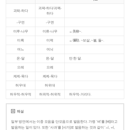
괴퍅-하다/괴팩-
괴팍-하다
하다
-구먼
-구면
미루-나무
미류-나무
←美柳~.
미륵
미력
←彌勒. ~보살, ~불, 돌~.
여느
여늬
온-달
왼-달
만 한 달.
으레
으례
케케-묵다
켸켸-묵다
허우대
허위대
허우적-허우적
허위적-허위적
허우적-거리다.
해설
일부 방언에서는 이중 모음을 단모음으로 발음한다. 가령 ‘벼’를 [베]라고
발음하는 일이 있다. 또한 ‘사과’를 [사가]로 발음하는 것과 같이 ‘ㅚ, ㅟ,