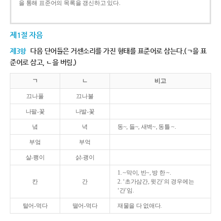
을 통해 표준어의 목록을 갱신하고 있다.
제1절 자음
제3항
다음 단어들은 거센소리를 가진 형태를 표준어로 삼는다.(ㄱ을 표
준어로 삼고, ㄴ을 버림.)
ㄱ
ㄴ
비고
끄나풀
끄나불
나팔-꽃
나발-꽃
녘
녁
동~, 들~, 새벽~, 동틀 ~.
부엌
부억
살-쾡이
삵-괭이
1. ~막이, 빈~, 방 한 ~.
칸
간
2. ‘초가삼간, 윗간’의 경우에는
‘간’임.
털어-먹다
떨어-먹다
재물을 다 없애다.