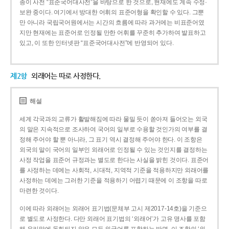
종이 사전 “표준국어대사전”을 바탕으로 한 것으로, 현재에도 계속 수정·
보완 중이다. 여기에서 방대한 어휘의 표준어형을 확인할 수 있다. 그뿐
만 아니라 국립국어원에서는 시간의 흐름에 따라 과거에는 비표준어였
지만 현재에는 표준어로 인정될 만한 어휘를 꾸준히 추가하여 발표하고
있고, 이 또한 인터넷판 “표준국어대사전”에 반영되어 있다.
제2항
외래어는 따로 사정한다.
해설
세계 각국과의 교류가 활발해짐에 따라 물밀 듯이 쏟아져 들어오는 외국
의 말은 지속적으로 조사하여 국어의 일부로 수용할 것인가의 여부를 결
정해 주어야 할 뿐 아니라, 그 표기 역시 결정해 주어야 한다. 이 조항은
외국의 말이 국어의 일부인 외래어로 인정될 수 있는 것인지를 결정하는
사정 작업을 표준어 규정과는 별도로 한다는 사실을 밝힌 것이다. 표준어
를 사정하는 데에는 사회적, 시대적, 지역적 기준을 적용하지만 외래어를
사정하는 데에는 그러한 기준을 적용하기 어렵기 때문에 이 조항을 따로
마련한 것이다.
이에 따라 외래어는 외래어 표기법(문체부 고시 제2017-14호)을 기준으
로 별도로 사정한다. 다만 외래어 표기법의 ‘외래어’가 고유 명사를 포함