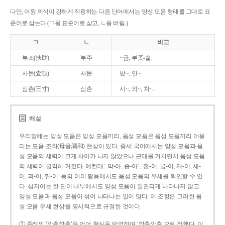
다만, 어원 의식이 강하게 작용하는 다음 단어에서는 양성 모음 형태를 그대로 표
준어로 삼는다.(ㄱ을 표준어로 삼고, ㄴ을 버림.)
ㄱ
ㄴ
비고
부조(扶助)
부주
~금, 부좃-술.
사돈(査頓)
사둔
밭~, 안~.
삼촌(三寸)
삼춘
시~, 외~, 처~.
해설
우리말에는 양성 모음은 양성 모음끼리, 음성 모음은 음성 모음끼리 어울
리는 모음 조화(母音調和) 현상이 있다. 중세 국어에서는 양성 모음과 음
성 모음의 세력이 크게 차이가 나지 않았으나 근대를 거치면서 음성 모음
의 세력이 급격히 커졌다. 예컨대 ‘ 막-아, 좁-아’, ‘접-어, 굽-어, 재-어, 세-
어, 괴-어, 쥐-어’ 등의 어미 활용에서도 음성 모음의 우세를 확인할 수 있
다. 심지어는 한 단어 내부에서도 양성 모음이 일관되게 나타나지 않고
양성 모음과 음성 모음이 섞여 나타나는 일이 많다. 이 조항은 그러한 음
성 모음 우세 현상을 명시적으로 규정한 것이다.
① 종래의 ‘깡총깡총’은 언어 현실을 반영하여 ‘깡충깡충’으로 정했다. 이