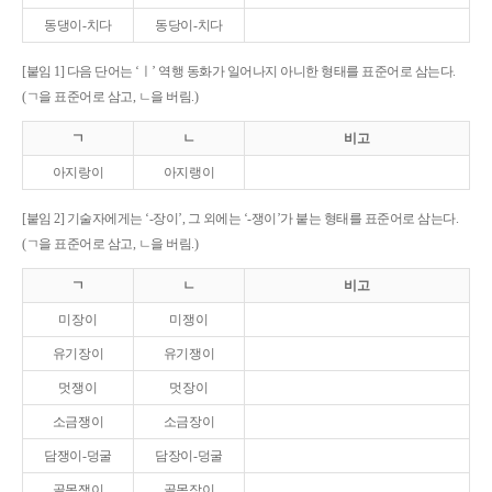
동댕이-치다
동당이-치다
[붙임 1] 다음 단어는 ‘ㅣ’ 역행 동화가 일어나지 아니한 형태를 표준어로 삼는다.
(ㄱ을 표준어로 삼고, ㄴ을 버림.)
ㄱ
ㄴ
비고
아지랑이
아지랭이
[붙임 2] 기술자에게는 ‘-장이’, 그 외에는 ‘-쟁이’가 붙는 형태를 표준어로 삼는다.
(ㄱ을 표준어로 삼고, ㄴ을 버림.)
ㄱ
ㄴ
비고
미장이
미쟁이
유기장이
유기쟁이
멋쟁이
멋장이
소금쟁이
소금장이
담쟁이-덩굴
담장이-덩굴
골목쟁이
골목장이