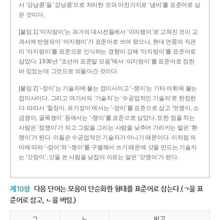
서 ‘강남콩’을 ‘강낭콩’으로 처리한 것과 마찬가지로 ‘냄비’를 표준어로 삼
은 것이다.
[붙임 1] ‘아지랑이’는 과거의 대사전들에서 ‘아지랭이’로 고쳐진 것이 교
과서에 반영되어 ‘아지랭이’가 표준어로 쓰여 왔으나, 현대 언중의 직관
이 ‘아지랑이’를 표준으로 인식하는 경향이 강해 ‘아지랑이’를 표준어로
삼았다. 1936년 “조선어 표준말 모음”에서 ‘아지랑이’를 표준어로 정한
바 있었는데 그것으로 되돌아간 것이다.
[붙임 2] ‘-장이’는 기술자에 붙는 접미사이고 ‘-쟁이’는 기타 어휘에 붙는
접미사이다. 그리고 여기서의 ‘기술자’는 ‘수공업적인 기술자’로 한정한
다. 따라서 ‘칠장이, 유기장이’에서는 ‘-장이’를 표준으로 삼고 ‘멋쟁이, 소
금쟁이, 골목쟁이’ 등에서는 ‘-쟁이’를 표준으로 삼았다. 또한 점을 치는
사람은 ‘점쟁이’가 되고 그림을 그리는 사람을 낮추어 가리키는 말은 ‘환
쟁이’가 된다. 이들은 수공업적인 기술자가 아니기 때문이다. 이처럼 의
미에 따라 ‘-장이’와 ‘-쟁이’를 구별해서 쓰기 때문에 갓을 만드는 기술자
는 ‘갓장이’, 갓을 쓴 사람을 낮잡아 이르는 말은 ‘갓쟁이’가 된다.
제10항
다음 단어는 모음이 단순화한 형태를 표준어로 삼는다.(ㄱ을 표
준어로 삼고, ㄴ을 버림.)
ㄱ
ㄴ
비고