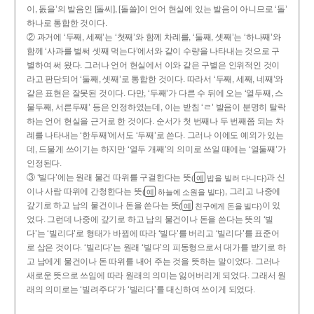
이, 돐을’의 발음인 [돌씨], [돌쓸]이 언어 현실에 있는 발음이 아니므로 ‘돌’
하나로 통합한 것이다.
② 과거에 ‘두째, 세째’는 ‘첫째’와 함께 차례를, ‘둘째, 셋째’는 ‘하나째’와
함께 ‘사과를 벌써 셋째 먹는다’에서와 같이 수량을 나타내는 것으로 구
별하여 써 왔다. 그러나 언어 현실에서 이와 같은 구별은 인위적인 것이
라고 판단되어 ‘둘째, 셋째’로 통합한 것이다. 따라서 ‘두째, 세째, 네째’와
같은 표현은 잘못된 것이다. 다만, ‘두째’가 다른 수 뒤에 오는 ‘열두째, 스
물두째, 서른두째’ 등은 인정하였는데, 이는 받침 ‘ㄹ’ 발음이 분명히 탈락
하는 언어 현실을 근거로 한 것이다. 순서가 첫 번째나 두 번째쯤 되는 차
례를 나타내는 ‘한두째’에서도 ‘두째’로 쓴다. 그러나 이에도 예외가 있는
데, 드물게 쓰이기는 하지만 ‘열두 개째’의 의미로 쓰일 때에는 ‘열둘째’가
인정된다.
③ ‘빌다’에는 원래 물건 따위를 구걸한다는 뜻
과 신
(
밥을 빌러 다니다)
예
이나 사람 따위에 간청한다는 뜻
, 그리고 나중에
(
하늘에 소원을 빌다)
예
갚기로 하고 남의 물건이나 돈을 쓴다는 뜻
이 있
(
친구에게 돈을 빌다)
예
었다. 그런데 나중에 갚기로 하고 남의 물건이나 돈을 쓴다는 뜻의 ‘빌
다’는 ‘빌리다’로 형태가 바뀜에 따라 ‘빌다’를 버리고 ‘빌리다’를 표준어
로 삼은 것이다. ‘빌리다’는 원래 ‘빌다’의 피동형으로서 대가를 받기로 하
고 남에게 물건이나 돈 따위를 내어 주는 것을 뜻하는 말이었다. 그러나
새로운 뜻으로 쓰임에 따라 원래의 의미는 잃어버리게 되었다. 그래서 원
래의 의미로는 ‘빌려주다’가 ‘빌리다’를 대신하여 쓰이게 되었다.