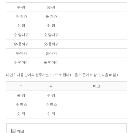
수-컷
숫-것
수-키와
숫-기와
수-탉
숫-닭
수-탕나귀
숫-당나귀
수-톨쩌귀
숫-돌쩌귀
수-퇘지
숫-돼지
수-평아리
숫-병아리
다만 2. 다음 단어의 접두사는 '숫-'으로 한다.(ㄱ을 표준어로 삼고, ㄴ을 버림.)
ㄱ
ㄴ
비고
숫-양
수-양
숫-염소
수-염소
숫-쥐
수-쥐
해설