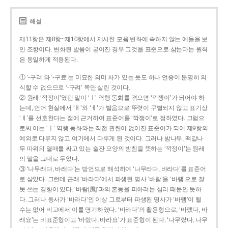
해설
제11항은 제8항~제10항에서 제시한 모음 변화에 속하지 않는 예들을 보
인 조항이다. 변화된 발음이 굳어진 경우 그것을 표준으로 삼는다는 원칙
은 동일하게 적용된다.
① ‘-구려’와 ‘-구료’는 미묘한 의미 차가 있는 듯도 하나 언중이 분명히 의
식할 수 없으므로 ‘-구려’ 쪽만 살린 것이다.
② 원래 ‘깍정이’였던 말이 ‘ㅣ’ 역행 동화를 겪으면 ‘깍젱이’가 되어야 하
는데, 언어 현실에서 ‘ㅐ’와 ‘ㅔ’가 발음으로 뚜렷이 구별되지 않고 표기상
‘ㅐ’를 선호한다는 점에 근거하여 표준어를 ‘깍쟁이’로 정하였다. 그럼으
로써 이는 ‘ㅣ’ 역행 동화와는 직접 관련이 없어진 표준어가 되어 제9항의
예외로 다루지 않고 여기에서 다루게 된 것이다. 그러나 밤나무, 떡갈나
무 따위의 열매를 싸고 있는 술잔 모양의 받침을 뜻하는 ‘깍정이’는 원래
의 말을 그대로 두었다.
③ ‘나무래다, 바래다’는 방언으로 해석하여 ‘나무라다, 바라다’를 표준어
로 삼았다. 그런데 근래 ‘바라다’에서 파생된 명사 ‘바람’을 ‘바램’으로 잘
못 쓰는 경향이 있다. ‘바람[風]’과의 혼동을 피하려는 심리 때문인 듯하
다. 그러나 동사가 ‘바라다’인 이상 그로부터 파생된 명사가 ‘바램’이 될
수는 없어 비고에서 이를 명기하였다. ‘바라다’의 활용형으로, ‘바랬다, 바
래요’는 비표준형이고 ‘바랐다, 바라요’가 표준형이 된다. ‘나무랐다, 나무