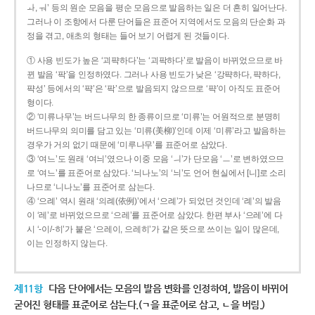
ㅘ, ㅝ’ 등의 원순 모음을 평순 모음으로 발음하는 일은 더 흔히 일어난다.
그러나 이 조항에서 다룬 단어들은 표준어 지역에서도 모음의 단순화 과
정을 겪고, 애초의 형태는 들어 보기 어렵게 된 것들이다.
① 사용 빈도가 높은 ‘괴퍅하다’는 ‘괴팍하다’로 발음이 바뀌었으므로 바
뀐 발음 ‘팍’을 인정하였다. 그러나 사용 빈도가 낮은 ‘강퍅하다, 퍅하다,
퍅성’ 등에서의 ‘퍅’은 ‘팍’으로 발음되지 않으므로 ‘퍅’이 아직도 표준어
형이다.
② ‘미류나무’는 버드나무의 한 종류이므로 ‘미류’는 어원적으로 분명히
버드나무의 의미를 담고 있는 ‘미류(美柳)’인데 이제 ‘미류’라고 발음하는
경우가 거의 없기 때문에 ‘미루나무’를 표준어로 삼았다.
③ ‘여느’도 원래 ‘여늬’였으나 이중 모음 ‘ㅢ’가 단모음 ‘ㅡ’로 변하였으므
로 ‘여느’를 표준어로 삼았다. ‘늬나노’의 ‘늬’도 언어 현실에서 [니]로 소리
나므로 ‘니나노’를 표준어로 삼는다.
④ ‘으례’ 역시 원래 ‘의례(依例)’에서 ‘으례’가 되었던 것인데 ‘례’의 발음
이 ‘레’로 바뀌었으므로 ‘으레’를 표준어로 삼았다. 한편 부사 ‘으레’에 다
시 ‘-이/-히’가 붙은 ‘으레이, 으레히’가 같은 뜻으로 쓰이는 일이 많은데,
이는 인정하지 않는다.
제11항
다음 단어에서는 모음의 발음 변화를 인정하여, 발음이 바뀌어
굳어진 형태를 표준어로 삼는다.(ㄱ을 표준어로 삼고, ㄴ을 버림.)