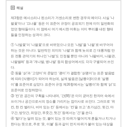
해설
제3항은 예사소리나 된소리가 거센소리로 변한 경우의 예이다. 사실 ‘나
팔꽃’이나 ‘끄나풀’ 등은 이 표준어 규정이 공표되기 전에 이미 일반화되
었던 형태들이다. 이 점에서 여기 예시한 어휘는 이미 뿌리를 내린 형태
들을 인정하는 성격이 크다.
① ‘나발꽃’이 ‘나팔꽃’으로 바뀌었으나 모든 ‘나발’을 ‘나팔’로 바꾸어야
하는 것은 아니다. 일반적인 의미의 ‘나팔’과 함께 놋쇠로 긴 대롱처럼 만
든 전통 관악기의 하나인 ‘나발’도 인정될 뿐만 아니라 ‘나팔바지, 나팔관,
나팔벌레’ 등과 ‘개나발, 병나발’ 등의 합성어에서도 각각 구별되어 쓰인
다.
② 동물 ‘삵’과 ‘고양이’의 준말인 ‘괭이’가 결합한 ‘삵괭이’는 표준 발음법
에 따라 [삭꽹이]가 되어야 하는데, 실제 발음은 [살쾡이]이므로 ‘살쾡
이’를 표준어로 삼았다. 표준어 규정 제26항에서는 ‘살쾡이’와 함께 ‘삵’도
표준어로 인정하였다.
③ ‘칸’은 공간의 구획을 나타내며, ‘간(間)’은 이미 굳어진 한자어 속에서
쓰이거나 공간으로서의 장소를 가리키는 접미사로 쓰인다. 그러므로 ‘위
칸, 한 칸 벌리다, 비어 있는 칸’ 등에서는 ‘칸’을 쓰고 ‘초가삼간, 뒷간, 마
구간, 방앗간, 외양간, 푸줏간, 헛간’ 등에서는 ‘간’을 쓴다.
④ ‘털다’는 달려 있는 것, 붙어 있는 것 따위가 떨어지게 흔들거나 치거나
한다는 뜻으로, 주로 ‘옷, 이불’ 등과 같이 먼지 따위가 붙어 있는 대상을