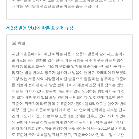
해 우리말에 동화되지 않은 모든 외국어를 포함하는 반면, 이 조항의 ‘외
래어’는 우리말에 편입된 말만을 이르는 좁은 개념이다.
제2장 발음 변화에 따른 표준어 규정
해설
시간의 흐름에 따라 어떤 어휘는 자음과 모음의 발음이 달라지고 길이가
줄어드는 등의 변화를 입게 된다. 어문 규범을 자주 바꾸는 것은 바람직
하지 않으므로 발음에 다소의 변화를 입어도 표준어를 곧바로 바꾸지는
않지만, 발음 변화의 정도가 심하거나 발음이 변한 지 오래되어 대부분의
교양 있는 서울 지역 사람들이 바뀐 발음으로 말을 하는 경우에는 표준어
를 새로이 정하게 된다. 발음 변화에 따라 새로이 표준어를 정하는 방법
에는 두 가지가 있다. 발음이 바뀐 후의 말만 인정하는 방법과 바뀌기 전
의 말과 바뀐 후의 말을 모두 인정하는 방법이다. 앞엣것에 따르면 단수
표준어, 뒤엣것에 따르면 복수 표준어가 된다. 원칙적으로는 언어가 변화
하였으면 단수 표준어로 정해야 하겠으나, 언어의 변화에는 대부분 긴 시
간의 과도기가 있으므로 복수 표준어로 정하는 경우도 있다. 사회가 언어
의 규범적 사용을 점차 유연하게 인식하게 됨에 따라 복수 표준어 역시
점차 확대되고 있다. 이를 반영하여 국립국어원에서는 2011년을 시작으
로 표준어 추가 목록을 발표하고 있고, “표준국어대사전”의 수정ㆍ보완