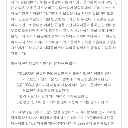
다.”와 같은 말에서 ‘두’는 서울말이기는 하지만 표준어는 아니다. 교양 있
는 사람은 오랜 문자 언어의 관습적 쓰임에 영향을 받아 ‘도’라고 쓰는 것
이 옳다고 믿기 때문이다. 따라서 서울말은 서울 지역의 말을 바탕으로
하되 언중들의 교양 의식을 반영한 말이라고 할 수 있다. 서울말을 표준
어의 조건으로 한다는 이러한 규정을 어떤 지역어를 사용하면 안 된다는
뜻으로 오해하면 안 된다. 표준어는 교육, 방송, 공식적 담화 등에서 써야
할 말이지 지역 사람들끼리 편하게 대화하는 경우에까지 꼭 써야 하는 말
이 아니다. 오히려 여러 지역어는 지역의 문화적 가치를 보존하는 소중한
자산이기도 하고 지역 사람들의 연대 의식을 강화하는 긍정적 기능을 하
기도 한다.
표준어 규정의 실제적인 대상은 다음과 같다.
(가) 1933년 ‘한글 마춤법 통일안’에서 표준어로 규정하였던 형태
가 그동안 자연스러운 언어 변화에 의해 고형(古形)이 된 것
(나) 1933년 당시 미처 사정의 대상이 되지 않아 표준어로서의 자
격을 인정받을 기회가 없었던 것
(다) 각 사전에서 달리 처리하여 정리가 필요한 것
(라) 방언, 신조어 등이 세력을 얻어 표준어 자리를 굳혀 가던 것
그러나 수많은 어휘의 표준어형을 규정에서 다 예시할 수는 없다. 이러한
한계를 보완하고자 국립국어원에서는 인터넷으로 “표준국어대사전”을
제공하고 있다. 인터넷판 “표준국어대사전”은 1999년에 초판이 발간된