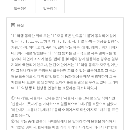
발목쟁이
발목장이
해설
‘ㅣ’ 역행 동화란 뒤에 오는 ‘ㅣ’ 모음 혹은 반모음 ‘ㅣ[j]’에 동화되어 앞에
있는 ‘ㅏ, ㅓ, ㅗ, ㅜ, ㅡ’가 각각 ‘ㅐ, ㅔ, ㅚ, ㅟ, ㅣ’로 바뀌는 현상을 말한다.
가령, ‘아비, 어미, 고기, 죽이다, 끓이다’는 자주 [애비], [에미], [괴기], [쥐기
다], [끼리다]로 발음된다. ‘ㅣ’ 역행 동화는 전국적으로 자주 일어나는 현
상이다. 체언에 조사가 붙은 ‘밥이’를 [배비]와 같이 발음하는 경우는 일부
지역에 국한되어 있으나, 한 단어 안에서는 ‘ㅣ’ 역행 동화가 자주 일어난
다. 그러나 대부분 주의해서 발음하면 피할 수 있는 발음이므로 그 동화
형을 표준어로 삼기 어렵다. 또한 이 동화 현상은 매우 광범위하여 그 동
화형을 다 표준어로 인정하면 오히려 혼란을 일으킬 우려도 있다. 그리하
여 ‘ㅣ’ 역행 동화 현상을 인정하는 표준어는 최소화하였다.
① ‘-나기’는, 서울에서 났다는 뜻의 ‘서울나기’는 그대로 쓰임 직하지만
‘신출나기, 풋나기’는 어색하므로 일률적으로 ‘-내기’를 표준으로 삼았다.
‘여간내기, 보통내기, 새내기’ 등의 어휘에서도 마찬가지로 ‘-내기’를 표준
으로 삼는다.
② ‘남비’는 종래 일본어 ‘나베[鍋]’에서 온 말이라 하여 원형을 의식해서
처리했던 것이나, 현대에는 어원 의식이 거의 사라졌다. 따라서 제5항에