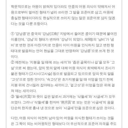
학문적으로는 어원이 밝혀져 있더라도 언중의 어원 의식이 약해져서 어
원으로부터 멀어진 형태가 널리 쓰이면 그 말을 표준어로 삼고, 어원에
충실한 형태이더라도 현실적으로 쓰이지 않는 말은 표준어로 삼지 않겠
다는 것을 다룬 조항이다.
① ‘강낭콩’은 중국의 ‘강남(江南)’ 지방에서 들여온 콩이기 때문에 붙여진
이름인데, ‘강남’의 형태가 변하여 ‘강낭’이 되었다. 제9항의 ‘남비’가 ‘냄
비’로 변한 것과 마찬가지로 언중이 이미 어원을 인식하지 않고 변한 형
태대로 발음하는 언어 현실을 그대로 반영하여 ‘강낭콩’으로 쓰게 한 것
이다.
② 예전에는 ‘지붕을 일 때에 쓰는 새끼’와 ‘좁은 골목이나 길’을 모두 ‘고
샅’으로 써 왔는데, 앞의 뜻의 말에 대해 어원 의식이 희박해져서 조사가
붙은 형태가 [고사시/고사슬] 등으로 발음되고 있으므로 앞의 뜻의 말을
‘고삿’으로 정한 것이다. ‘속고삿’은 초가지붕을 일 때 이엉을 얹기 전에
지붕 위에 건너질러 잡아매는 새끼이고, ‘겉고삿’은 이엉을 얹은 위에 걸
쳐 매는 새끼이다.
③ ‘월세(月貰)’와 뜻이 같은 말로서 과거에는 ‘삭월세’와 ‘사글세’가 모두
쓰였다. 그러나 ‘삭월세’를 한자어 ‘朔月貰’로 보는 것은 ‘사글세’의 음을
단순히 한자로 흉내 낸 것으로 보아 ‘사글세’만을 표준으로 삼은 것이다.
다만, 어원 의식이 여전히 남아 있어 어원을 의식한 형태가 쓰이는 것들
은 그 짝이 되는 비어원적인 형태보다 더 우선적으로 표준어 자격을 주도