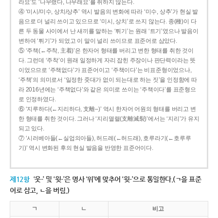
라요’도 ‘나무랬다, 나무래요’를 취하지 않는다.
④ ‘미시/미수, 상치/상추’ 역시 발음의 변화에 따라 ‘미수, 상추’가 현실 발
음으로 더 널리 쓰이고 있으므로 ‘미시, 상치’로 쓰지 않는다. 종(種)이 다
른 두 동물 사이에서 난 새끼를 말하는 ‘튀기’는 원래 ‘트기’였으나 발음이
변하여 ‘튀기’가 되었고 이 말이 널리 쓰이므로 표준어로 삼았다.
⑤ ‘주책(←주착, 主着)’은 한자어 형태를 버리고 변한 형태를 취한 것이
다. 그런데 ‘주착’이 원래 일정하게 자리 잡힌 주장이나 판단력이라는 뜻
이었으므로 ‘주책없다’가 표준어이고 ‘주책이다’는 비표준형이었으나,
‘주책’의 의미로서 ‘일정한 줏대가 없이 되는대로 하는 짓’을 인정함에 따
라 2016년에는 ‘주책없다’와 같은 의미로 쓰이는 ‘주책이다’를 표준형으
로 인정하였다.
⑥ ‘지루하다(←지리하다, 支離--)’ 역시 한자어 어원의 형태를 버리고 변
한 형태를 취한 것이다. 그러나 ‘지리멸렬(支離滅裂)’에서는 ‘지리’가 유지
되고 있다.
⑦ ‘시러베아들(←실업의아들), 허드레(←허드래), 호루라기(←호루루
기)’ 역시 변화된 후의 현실 발음을 반영한 표준어이다.
제12항
‘웃-’ 및 ‘윗-’은 명사 ‘위’에 맞추어 ‘윗-’으로 통일한다.(ㄱ을 표준
어로 삼고, ㄴ을 버림.)
ㄱ
ㄴ
비고