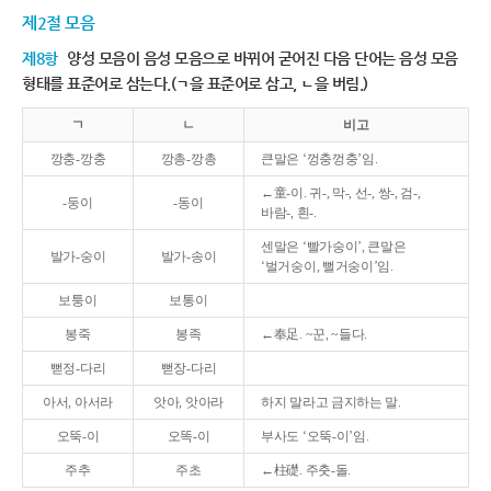
제2절 모음
제8항
양성 모음이 음성 모음으로 바뀌어 굳어진 다음 단어는 음성 모음
형태를 표준어로 삼는다.(ㄱ을 표준어로 삼고, ㄴ을 버림.)
ㄱ
ㄴ
비고
깡충-깡충
깡총-깡총
큰말은 ‘껑충껑충’임.
←童-이. 귀-, 막-, 선-, 쌍-, 검-,
-둥이
-동이
바람-, 흰-.
센말은 ‘빨가숭이’, 큰말은
발가-숭이
발가-송이
‘벌거숭이, 뻘거숭이’임.
보퉁이
보통이
봉죽
봉족
←奉足. ~꾼, ~들다.
뻗정-다리
뻗장-다리
아서, 아서라
앗아, 앗아라
하지 말라고 금지하는 말.
오뚝-이
오똑-이
부사도 ‘오뚝-이’임.
주추
주초
←柱礎. 주춧-돌.