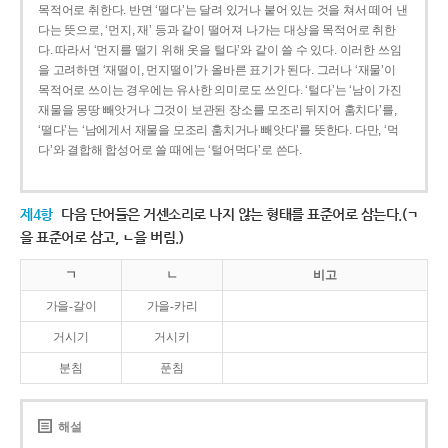
목적어로 취한다. 반면 ‘떨다’는 달려 있거나 붙어 있는 것을 쳐서 떼어 낸
다는 뜻으로, ‘먼지, 재’ 등과 같이 떨어져 나가는 대상을 목적어로 취한
다. 따라서 ‘먼지를 떨기 위해 옷을 털다’와 같이 쓸 수 있다. 이러한 쓰임
을 고려하면 ‘재떨이, 먼지떨이’가 올바른 표기가 된다. 그러나 ‘재물’이
목적어로 쓰이는 경우에는 유사한 의미로도 쓰인다. ‘털다’는 ‘남이 가진
재물을 몽땅 빼앗거나 그것이 보관된 장소를 모조리 뒤지어 훔치다’를,
‘떨다’는 ‘남에게서 재물을 모조리 훔치거나 빼앗다’를 뜻한다. 다만, ‘먹
다’와 결합해 합성어로 쓸 때에는 ‘털어먹다’로 쓴다.
제4항
다음 단어들은 거센소리로 나지 않는 형태를 표준어로 삼는다.(ㄱ
을 표준어로 삼고, ㄴ을 버림.)
ㄱ
ㄴ
비고
가을-갈이
가을-카리
거시기
거시키
분침
푼침
해설