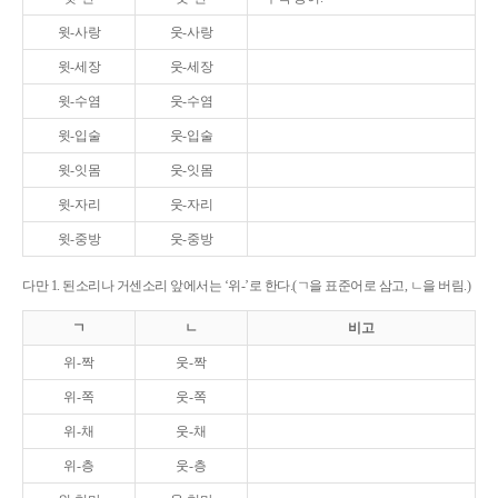
윗-사랑
웃-사랑
윗-세장
웃-세장
윗-수염
웃-수염
윗-입술
웃-입술
윗-잇몸
웃-잇몸
윗-자리
웃-자리
윗-중방
웃-중방
다만 1. 된소리나 거센소리 앞에서는 ‘위-’로 한다.(ㄱ을 표준어로 삼고, ㄴ을 버림.)
ㄱ
ㄴ
비고
위-짝
웃-짝
위-쪽
웃-쪽
위-채
웃-채
위-층
웃-층