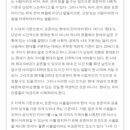
는 사람이라도 비어, 속어, 은어 등을 쓸 수는 있으므로 표준어의 사회적
기준은 상당히 느슨하다고 할 수 있다. 그러나 비어, 속어, 은어 등은 표준
어이기는 하되 언어 예절에 어긋난 말들이므로, 교양 있는 사람이라면 사
용을 자제하여야 하는 말들이다.
2. 시대적 기준으로서, 표준어는 현대의 언어여야 한다. 여기서 ‘현대’는
단순히 시간적으로 현재란 뜻이 아니라 역사적 흐름에서 현재와 같은 구
획에 있는 시대를 말한다. 다른 사회적, 경제적 시대 구분과는 달리 언어
사용에서 현대를 구분하는 데에는 뚜렷한 객관적 기준이 없다. 20세기 초
의 구어가 현대의 말로 간주되곤 하나, 21세기가 상당히 진행된 현재로서
는 20세기 초의 구어를 현대의 말로 간주하기에 어려움이 있다. 한 시대
에 최대 4세대가 공존할 수 있으므로 세대 간 시간 차를 30년 남짓으로
잡으면 넉넉잡아 100년 정도의 시간 차가 있는 말들이 한 시대에 쓰일 수
있다. 그러므로 현대를 100년 전으로부터 현재 시점까지의 기간으로 규
정할 수도 있을 것이다. 그러나 이러한 시간 인식은 ‘현대’ 개념의 모호함
때문에 편의상 행할 수 있는 것일 뿐 객관적인 것은 아니다. ‘현대’는 국어
언중들의 직관으로 이해하여야 한다.
3. 지역적 기준으로서, 표준어는 서울말이어야 한다. 이는 표준어의 공용
어적 성격을 가장 크게 드러내 주는 기준이다. 가령, 많은 지역 사람들이
모여서 공식적인 이야기를 나눌 때 각자의 지역어를 사용한다면 의사소
통이 어려워질 수 있는데, 이를 방지하기 위해 표준어의 조건으로 서울말
을 제시한 것이다. 물론 서울말이라도 비표준적인 요소가 있다. “나두 간