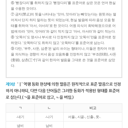
⑥ ‘뻗장다리’를 취하지 않고 ‘뻗정다리’를 표준어로 삼은 것은 언어 현실
을 수용한 것이다.
⑦ 금지(禁止)의 뜻을 나타내는 ‘앗아, 앗아라’는 빼앗는다는 원뜻과는 멀
어져서 단지 하지 말라는 뜻이 되었는데, 현실 발음에 따라 음성 모음 형
태를 취하여 ‘아서, 아서라’로 한 것이다. 어원 의식이 희박해졌으므로 어
법에 따라 ‘앗어, 앗어라’와 같이 적지 않고 ‘아서, 아서라’와 같이 적는다.
⑧ ‘오똑이’도 명사나 부사로 다 인정하지 않고 ‘오뚝이’만을 표준어로 정
하였다. ‘오똑하다’도 취하지 않고 ‘오뚝하다’를 표준어로 삼는다.
⑨ 다만, ‘부주, 사둔, 삼춘’은 널리 쓰이는 형태이나, 이들은 한자어 어원
을 의식하는 경향이 커서 음성 모음화를 인정하지 않고 ‘부조(扶助), 사돈
(査頓), 삼촌(三寸)’과 같이 한자어 발음을 그대로 쓴 것을 표준어로 삼았
다.
제9항
‘ㅣ’ 역행 동화 현상에 의한 발음은 원칙적으로 표준 발음으로 인정
하지 아니하되, 다만 다음 단어들은 그러한 동화가 적용된 형태를 표준어
로 삼는다.(ㄱ을 표준어로 삼고, ㄴ을 버림.)
ㄱ
ㄴ
비고
-내기
-나기
서울-, 시골-, 신출-, 풋-.
냄비
남비