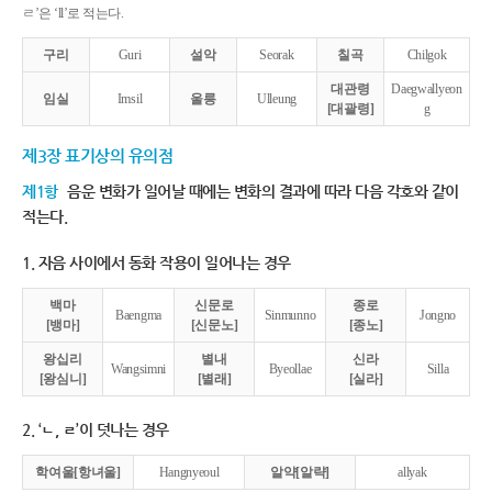
ㄹ’은 ‘ll’로 적는다.
구리
Guri
설악
Seorak
칠곡
Chilgok
대관령
Daegwallyeon
임실
Imsil
울릉
Ulleung
[대괄령]
g
제3장 표기상의 유의점
제1항
음운 변화가 일어날 때에는 변화의 결과에 따라 다음 각호와 같이
적는다.
1. 자음 사이에서 동화 작용이 일어나는 경우
백마
신문로
종로
Baengma
Sinmunno
Jongno
[뱅마]
[신문노]
[종노]
왕십리
별내
신라
Wangsimni
Byeollae
Silla
[왕심니]
[별래]
[실라]
2. ‘ㄴ, ㄹ’이 덧나는 경우
학여울[항녀울]
Hangnyeoul
알약[알략]
allyak