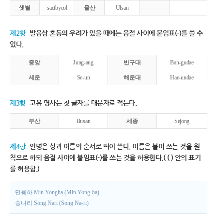
샛별
saetbyeol
울산
Ulsan
제2항
발음상 혼동의 우려가 있을 때에는 음절 사이에 붙임표(-)를 쓸 수
있다.
중앙
Jung-ang
반구대
Ban-gudae
세운
Se-un
해운대
Hae-undae
제3항
고유 명사는 첫 글자를 대문자로 적는다.
부산
Busan
세종
Sejong
제4항
인명은 성과 이름의 순서로 띄어 쓴다. 이름은 붙여 쓰는 것을 원
칙으로 하되 음절 사이에 붙임표(-)를 쓰는 것을 허용한다.( ( ) 안의 표기
를 허용함.)
민용하 Min Yongha (Min Yong-ha)
송나리 Song Nari (Song Na-ri)