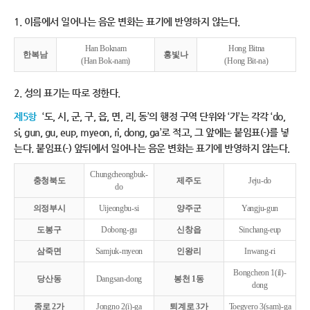
1. 이름에서 일어나는 음운 변화는 표기에 반영하지 않는다.
Han Boknam
Hong Bitna
한복남
홍빛나
(Han Bok-nam)
(Hong Bit-na)
2. 성의 표기는 따로 정한다.
제5항
‘도, 시, 군, 구, 읍, 면, 리, 동’의 행정 구역 단위와 ‘가’는 각각 ‘do,
si, gun, gu, eup, myeon, ri, dong, ga’로 적고, 그 앞에는 붙임표(-)를 넣
는다. 붙임표(-) 앞뒤에서 일어나는 음운 변화는 표기에 반영하지 않는다.
Chungcheongbuk-
충청북도
제주도
Jeju-do
do
의정부시
Uijeongbu-si
양주군
Yangju-gun
도봉구
Dobong-gu
신창읍
Sinchang-eup
삼죽면
Samjuk-myeon
인왕리
Inwang-ri
Bongcheon 1(il)-
당산동
Dangsan-dong
봉천 1동
dong
종로 2가
Jongno 2(i)-ga
퇴계로 3가
Toegyero 3(sam)-ga