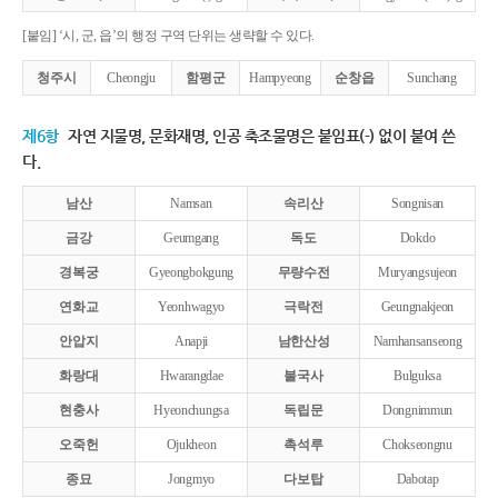
[붙임] ‘시, 군, 읍’의 행정 구역 단위는 생략할 수 있다.
청주시
Cheongju
함평군
Hampyeong
순창읍
Sunchang
제6항
자연 지물명, 문화재명, 인공 축조물명은 붙임표(-) 없이 붙여 쓴
다.
남산
Namsan
속리산
Songnisan
금강
Geumgang
독도
Dokdo
경복궁
Gyeongbokgung
무량수전
Muryangsujeon
연화교
Yeonhwagyo
극락전
Geungnakjeon
안압지
Anapji
남한산성
Namhansanseong
화랑대
Hwarangdae
불국사
Bulguksa
현충사
Hyeonchungsa
독립문
Dongnimmun
오죽헌
Ojukheon
촉석루
Chokseongnu
종묘
Jongmyo
다보탑
Dabotap