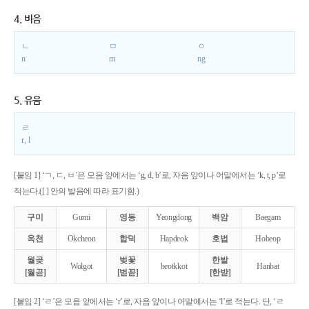
4. 비음
ㄴ
ㅁ
ㅇ
n
m
ng
5. 유음
ㄹ
r, l
[붙임 1] ‘ㄱ, ㄷ, ㅂ’은 모음 앞에서는 ‘g, d, b’로, 자음 앞이나 어말에서는 ‘k, t, p’로
적는다.([ ] 안의 발음에 따라 표기함.)
구미
Gumi
영동
Yeongdong
백암
Baegam
옥천
Okcheon
합덕
Hapdeok
호법
Hobeop
월곶
벚꽃
한밭
Wolgot
beotkkot
Hanbat
[월곧]
[벋꼳]
[한받]
[붙임 2] ‘ㄹ’은 모음 앞에서는 ‘r’로, 자음 앞이나 어말에서는 ‘l’로 적는다. 단, ‘ㄹ