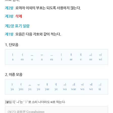
제2항
로마자 이외의 부호는 되도록 사용하지 않는다.
제3항
삭제
제2장 표기 일람
제1항
모음은 다음 각호와 같이 적는다.
1. 단모음
ㅏ
ㅓ
ㅗ
ㅜ
ㅡ
ㅣ
ㅐ
ㅔ
ㅚ
ㅟ
a
eo
o
u
eu
i
ae
e
oe
wi
2. 이중 모음
ㅑ
ㅕ
ㅛ
ㅠ
ㅒ
ㅖ
ㅘ
ㅙ
ㅝ
ㅞ
ㅢ
ya
yeo
yo
yu
yae
ye
wa
wae
wo
we
ui
[붙임 1] ‘ㅢ’는 ‘ㅣ’로 소리 나더라도 ui로 적는다.
(보기) 광희문 Gwanghuimun