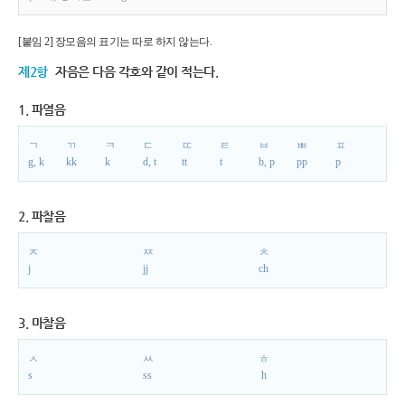
[붙임 2] 장모음의 표기는 따로 하지 않는다.
제2항
자음은 다음 각호와 같이 적는다.
1. 파열음
ㄱ
ㄲ
ㅋ
ㄷ
ㄸ
ㅌ
ㅂ
ㅃ
ㅍ
g, k
kk
k
d, t
tt
t
b, p
pp
p
2. 파찰음
ㅈ
ㅉ
ㅊ
j
jj
ch
3. 마찰음
ㅅ
ㅆ
ㅎ
s
ss
h