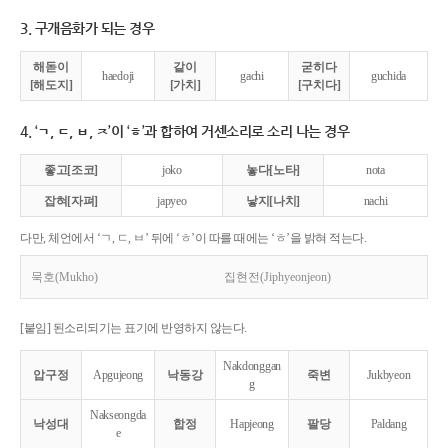
3. 구개음화가 되는 경우
해돋이
같이
굳히다
haedoji
gachi
guchida
[해도지]
[가치]
[구치다]
4. ‘ㄱ, ㄷ, ㅂ, ㅈ’이 ‘ㅎ’과 합하여 거센소리로 소리 나는 경우
좋고[조코]
joko
놓다[노타]
nota
잡혀[자펴]
japyeo
낳지[나치]
nachi
다만, 체언에서 ‘ㄱ, ㄷ, ㅂ’ 뒤에 ‘ㅎ’이 따를 때에는 ‘ㅎ’을 밝혀 적는다.
묵호(Mukho)
집현전(Jiphyeonjeon)
[붙임] 된소리되기는 표기에 반영하지 않는다.
Nakdonggan
압구정
Apgujeong
낙동강
죽변
Jukbyeon
g
Nakseongda
낙성대
합정
Hapjeong
팔당
Paldang
e