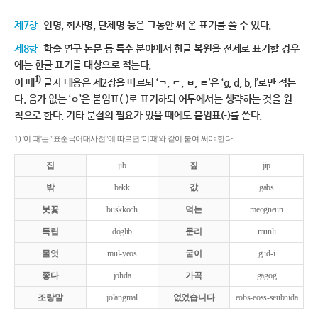
제7항
인명, 회사명, 단체명 등은 그동안 써 온 표기를 쓸 수 있다.
제8항
학술 연구 논문 등 특수 분야에서 한글 복원을 전제로 표기할 경우
에는 한글 표기를 대상으로 적는다.
1)
이 때
글자 대응은 제2장을 따르되 ‘ㄱ, ㄷ, ㅂ, ㄹ’은 ‘g, d, b, l’로만 적는
다. 음가 없는 ‘ㅇ’은 붙임표(-)로 표기하되 어두에서는 생략하는 것을 원
칙으로 한다. 기타 분절의 필요가 있을 때에도 붙임표(-)를 쓴다.
1) '이 때'는 "표준국어대사전"에 따르면 '이때'와 같이 붙여 써야 한다.
집
jib
짚
jip
밖
bakk
값
gabs
붓꽃
buskkoch
먹는
meogneun
독립
doglib
문리
munli
물엿
mul-yeos
굳이
gud-i
좋다
johda
가곡
gagog
조랑말
jolangmal
없었습니다
eobs-eoss-seubnida