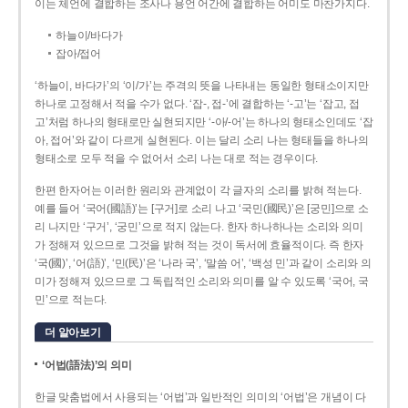
이는 체언에 결합하는 조사나 용언 어간에 결합하는 어미도 마찬가지다.
하늘이/바다가
잡아/접어
‘하늘이, 바다가’의 ‘이/가’는 주격의 뜻을 나타내는 동일한 형태소이지만
하나로 고정해서 적을 수가 없다. ‘잡-, 접-’에 결합하는 ‘-고’는 ‘잡고, 접
고’처럼 하나의 형태로만 실현되지만 ‘-아/-어’는 하나의 형태소인데도 ‘잡
아, 접어’와 같이 다르게 실현된다. 이는 달리 소리 나는 형태들을 하나의
형태소로 모두 적을 수 없어서 소리 나는 대로 적는 경우이다.
한편 한자어는 이러한 원리와 관계없이 각 글자의 소리를 밝혀 적는다.
예를 들어 ‘국어(國語)’는 [구거]로 소리 나고 ‘국민(國民)’은 [궁민]으로 소
리 나지만 ‘구거’, ‘궁민’으로 적지 않는다. 한자 하나하나는 소리와 의미
가 정해져 있으므로 그것을 밝혀 적는 것이 독서에 효율적이다. 즉 한자
‘국(國)’, ‘어(語)’, ‘민(民)’은 ‘나라 국’, ‘말씀 어’, ‘백성 민’과 같이 소리와 의
미가 정해져 있으므로 그 독립적인 소리와 의미를 알 수 있도록 ‘국어, 국
민’으로 적는다.
더 알아보기
‘어법(語法)’의 의미
한글 맞춤법에서 사용되는 ‘어법’과 일반적인 의미의 ‘어법’은 개념이 다