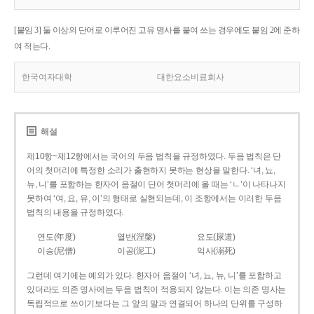
[붙임 3] 둘 이상의 단어로 이루어진 고유 명사를 붙여 쓰는 경우에도 붙임 2에 준하
여 적는다.
한국여자대학
대한요소비료회사
해설
제10항~제12항에서는 국어의 두음 법칙을 규정하였다. 두음 법칙은 단
어의 첫머리에 특정한 소리가 출현하지 못하는 현상을 말한다. ‘녀, 뇨,
뉴, 니’를 포함하는 한자어 음절이 단어 첫머리에 올 때는 ‘ㄴ’이 나타나지
못하여 ‘여, 요, 유, 이’의 형태로 실현되는데, 이 조항에서는 이러한 두음
법칙의 내용을 규정하였다.
연도(年度)
열반(涅槃)
요도(尿道)
이승(尼僧)
이공(泥工)
익사(溺死)
그런데 여기에는 예외가 있다. 한자어 음절이 ‘녀, 뇨, 뉴, 니’를 포함하고
있더라도 의존 명사에는 두음 법칙이 적용되지 않는다. 이는 의존 명사는
독립적으로 쓰이기보다는 그 앞의 말과 연결되어 하나의 단위를 구성하