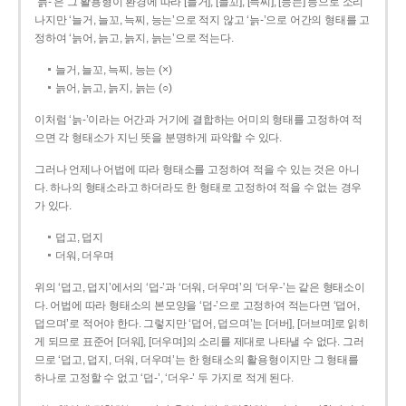
‘늙-’은 그 활용형이 환경에 따라 [늘거], [늘꼬], [늑찌], [능는] 등으로 소리
나지만 ‘늘거, 늘꼬, 늑찌, 능는’으로 적지 않고 ‘늙-’으로 어간의 형태를 고
정하여 ‘늙어, 늙고, 늙지, 늙는’으로 적는다.
늘거, 늘꼬, 늑찌, 능는 (×)
늙어, 늙고, 늙지, 늙는 (○)
이처럼 ‘늙-­’이라는 어간과 거기에 결합하는 어미의 형태를 고정하여 적
으면 각 형태소가 지닌 뜻을 분명하게 파악할 수 있다.
그러나 언제나 어법에 따라 형태소를 고정하여 적을 수 있는 것은 아니
다. 하나의 형태소라고 하더라도 한 형태로 고정하여 적을 수 없는 경우
가 있다.
덥고, 덥지
더워, 더우며
위의 ‘덥고, 덥지’에서의 ‘덥-­’과 ‘더워, 더우며’의 ‘더우-­’는 같은 형태소이
다. 어법에 따라 형태소의 본모양을 ‘덥-­’으로 고정하여 적는다면 ‘덥어,
덥으며’로 적어야 한다. 그렇지만 ‘덥어, 덥으며’는 [더버], [더브며]로 읽히
게 되므로 표준어 [더워], [더우며]의 소리를 제대로 나타낼 수 없다. 그러
므로 ‘덥고, 덥지, 더워, 더우며’는 한 형태소의 활용형이지만 그 형태를
하나로 고정할 수 없고 ‘덥-’, ‘더우-’ 두 가지로 적게 된다.