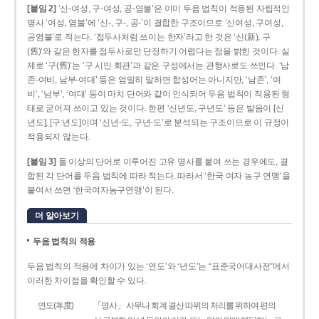
[붙임 2]
‘신-여성, 구-여성, 공-염불’은 이미 두음 법칙이 적용된 자립적인
명사 ‘여성, 염불’에 ‘신-, 구-, 공-’이 결합한 구조이므로 ‘신여성, 구여성,
공염불’로 적는다. ‘접두사처럼 쓰이는 한자’라고 한 것은 ‘신(新), 구
(舊)’와 같은 한자를 접두사로만 단정하기 어렵다는 점을 밝힌 것이다. 실
제로 ‘구(舊)’는 ‘구 시민 회관’과 같은 구성에서는 관형사로도 쓰인다. ‘남
존­-여비, 남부-­여대’ 등은 엄밀히 말하면 합성어는 아니지만, ‘남존’, ‘여
비’, ‘남부’, ‘여대’ 등이 마치 단어와 같이 인식되어 두음 법칙이 적용된 형
태로 굳어져 쓰이고 있는 것이다. 한편 ‘신년도, 구년도’ 등은 발음이 [신
년도], [구ː년도]이며 ‘신년­-도, 구년-­도’로 분석되는 구조이므로 이 규정이
적용되지 않는다.
[붙임 3]
둘 이상의 단어로 이루어진 고유 명사를 붙여 쓰는 경우에도, 결
합된 각 단어를 두음 법칙에 따라 적는다. 따라서 ‘한국 여자 농구 연맹’을
붙여서 쓰면 ‘한국여자농구연맹’이 된다.
더 알아보기
두음 법칙의 적용
두음 법칙의 적용에 차이가 있는 ‘연도’와 ‘년도’는 “표준국어대사전”에서
이러한 차이점을 확인할 수 있다.
연도(年度)
「명사」 사무나 회계 결산 따위의 처리를 위하여 편의