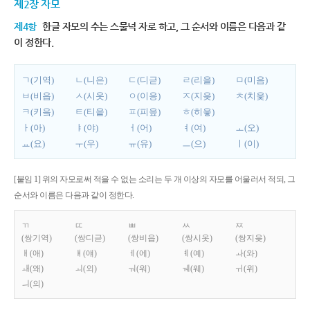
제2장 자모
제4항
한글 자모의 수는 스물넉 자로 하고, 그 순서와 이름은 다음과 같
이 정한다.
ㄱ(기역)
ㄴ(니은)
ㄷ(디귿)
ㄹ(리을)
ㅁ(미음)
ㅂ(비읍)
ㅅ(시옷)
ㅇ(이응)
ㅈ(지읒)
ㅊ(치읓)
ㅋ(키읔)
ㅌ(티읕)
ㅍ(피읖)
ㅎ(히읗)
ㅏ(아)
ㅑ(야)
ㅓ(어)
ㅕ(여)
ㅗ(오)
ㅛ(요)
ㅜ(우)
ㅠ(유)
ㅡ(으)
ㅣ(이)
[붙임 1] 위의 자모로써 적을 수 없는 소리는 두 개 이상의 자모를 어울러서 적되, 그
순서와 이름은 다음과 같이 정한다.
ㄲ
ㄸ
ㅃ
ㅆ
ㅉ
(쌍기역)
(쌍디귿)
(쌍비읍)
(쌍시옷)
(쌍지읒)
ㅐ(애)
ㅒ(얘)
ㅔ(에)
ㅖ(예)
ㅘ(와)
ㅙ(왜)
ㅚ(외)
ㅝ(워)
ㅞ(웨)
ㅟ(위)
ㅢ(의)