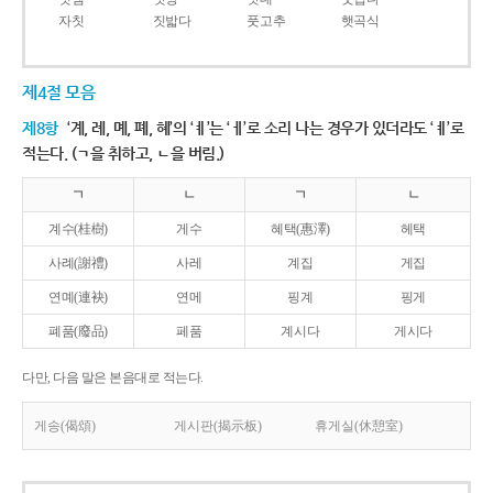
자칫
짓밟다
풋고추
햇곡식
제4절 모음
제8항
‘계, 례, 몌, 폐, 혜’의 ‘ㅖ’는 ‘ㅔ’로 소리 나는 경우가 있더라도 ‘ㅖ’로
적는다. (ㄱ을 취하고, ㄴ을 버림.)
ㄱ
ㄴ
ㄱ
ㄴ
계수(桂樹)
게수
혜택(惠澤)
헤택
사례(謝禮)
사레
계집
게집
연몌(連袂)
연메
핑계
핑게
폐품(廢品)
페품
계시다
게시다
다만, 다음 말은 본음대로 적는다.
게송(偈頌)
게시판(揭示板)
휴게실(休憩室)