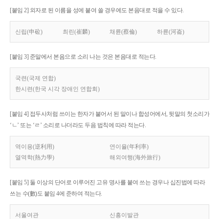
[붙임 2] 외자로 된 이름을 성에 붙여 쓸 경우에도 본음대로 적을 수 있다.
신립(申砬)
최린(崔麟)
채륜(蔡倫)
하륜(河崙)
[붙임 3] 준말에서 본음으로 소리 나는 것은 본음대로 적는다.
국련(국제 연합)
한시련(한국 시각 장애인 연합회)
[붙임 4] 접두사처럼 쓰이는 한자가 붙어서 된 말이나 합성어에서, 뒷말의 첫소리가
‘ㄴ’ 또는 ‘ㄹ’ 소리로 나더라도 두음 법칙에 따라 적는다.
역이용(逆利用)
연이율(年利率)
열역학(熱力學)
해외여행(海外旅行)
[붙임 5] 둘 이상의 단어로 이루어진 고유 명사를 붙여 쓰는 경우나 십진법에 따라
쓰는 수(數)도 붙임 4에 준하여 적는다.
서울여관
신흥이발관