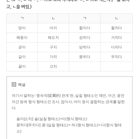
고, ㄴ을 버림.)
ㄱ
ㄴ
ㄱ
ㄴ
맏이
마지
핥이다
할치다
해돋이
해도지
걷히다
거치다
굳이
구지
닫히다
다치다
같이
가치
묻히다
무치다
끝이
끄치
해설
여기서 말하는 ‘종속적(從屬的) 관계’란, 실질 형태소인 체언, 어근, 용언
어간 등에 형식 형태소인 조사, 접미사, 어미 등이 결합하는 관계를 말한
다.
솥이[소치]: 솥(실질 형태소)+이(형식 형태소)
묻히다[무치다]: 묻­-(실질 형태소)+­-히­-(형식 형태소)+-다(형식 형태
소)