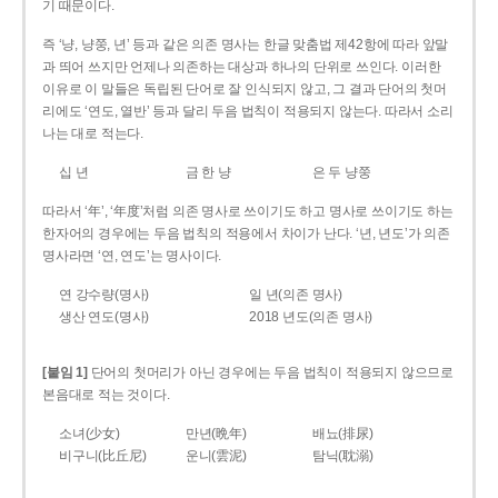
기 때문이다.
즉 ‘냥, 냥쭝, 년’ 등과 같은 의존 명사는 한글 맞춤법 제42항에 따라 앞말
과 띄어 쓰지만 언제나 의존하는 대상과 하나의 단위로 쓰인다. 이러한
이유로 이 말들은 독립된 단어로 잘 인식되지 않고, 그 결과 단어의 첫머
리에도 ‘연도, 열반’ 등과 달리 두음 법칙이 적용되지 않는다. 따라서 소리
나는 대로 적는다.
십 년
금 한 냥
은 두 냥쭝
따라서 ‘年’, ‘年度’처럼 의존 명사로 쓰이기도 하고 명사로 쓰이기도 하는
한자어의 경우에는 두음 법칙의 적용에서 차이가 난다. ‘년, 년도’가 의존
명사라면 ‘연, 연도’는 명사이다.
연 강수량(명사)
일 년(의존 명사)
생산 연도(명사)
2018 년도(의존 명사)
[붙임 1]
단어의 첫머리가 아닌 경우에는 두음 법칙이 적용되지 않으므로
본음대로 적는 것이다.
소녀(少女)
만년(晩年)
배뇨(排尿)
비구니(比丘尼)
운니(雲泥)
탐닉(耽溺)