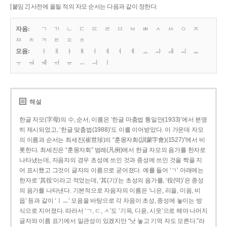
[붙임 2] 사전에 올릴 적의 자모 순서는 다음과 같이 정한다.
자음:
ㄱ
ㄲ
ㄴ
ㄷ
ㄸ
ㄹ
ㅁ
ㅂ
ㅃ
ㅅ
ㅆ
ㅇ
ㅈ
ㅉ
ㅊ
ㅋ
ㅌ
ㅍ
ㅎ
모음:
ㅏ
ㅐ
ㅑ
ㅒ
ㅓ
ㅔ
ㅕ
ㅖ
ㅗ
ㅘ
ㅙ
ㅚ
ㅛ
ㅜ
ㅝ
ㅞ
ㅟ
ㅠ
ㅡ
ㅢ
ㅣ
해설
한글 자모(字母)의 수, 순서, 이름은 ‘한글 마춤법 통일안(1933)’에서 분명
히 제시되었고, ‘한글 맞춤법(1988)’도 이를 이어받았다. 이 가운데 자모
의 이름과 순서는 최세진(崔世珍)의 “훈몽자회(訓蒙字會)(1527)”에서 비
롯한다. 최세진은 “훈몽자회” 범례(凡例)에서 한글 자모의 음가를 한자로
나타냈는데, 자음자의 경우 초성에 쓰인 것과 종성에 쓰인 것을 짝을 지
어 표시했고 그것이 글자의 이름으로 굳어졌다. 예를 들어 ‘ㄱ’ 아래에는
한자로 ‘其役’이라고 적었는데, ‘其(기)’는 초성의 음가를, ‘役(역)’은 종성
의 음가를 나타낸다. 기본적으로 자음자의 이름은 ‘니은, 리을, 미음, 비
읍’ 등과 같이 ‘ㅣㅡ’ 모음을 바탕으로 각 자음이 초성, 종성에 놓이는 방
식으로 지어졌다. 따라서 ‘ㄱ, ㄷ, ㅅ’도 ‘기윽, 디읃, 시읏’으로 해야 나머지
글자와 이름 표기에서 일관성이 있겠지만 “낫 놓고 기역 자도 모른다.”라