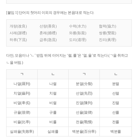
[붙임 1] 단어의 첫머리 이외의 경우에는 본음대로 적는다.
개량(改良)
선량(善良)
수력(水力)
협력(協力)
사례(謝禮)
혼례(婚禮)
와룡(臥龍)
쌍룡(雙龍)
하류(下流)
급류(急流)
도리(道理)
진리(眞理)
다만, 모음이나 ‘ㄴ’ 받침 뒤에 이어지는 ‘렬, 률’은 ‘열, 율’로 적는다.(ㄱ을 취하고
ㄴ을 버림.)
ㄱ
ㄴ
ㄱ
ㄴ
나열(羅列)
나렬
분열(分裂)
분렬
치열(齒列)
치렬
선열(先烈)
선렬
비열(卑劣)
비렬
진열(陳列)
진렬
규율(規律)
규률
선율(旋律)
선률
비율(比率)
비률
전율(戰慄)
전률
실패율(失敗率)
실패률
백분율(百分率)
백분률