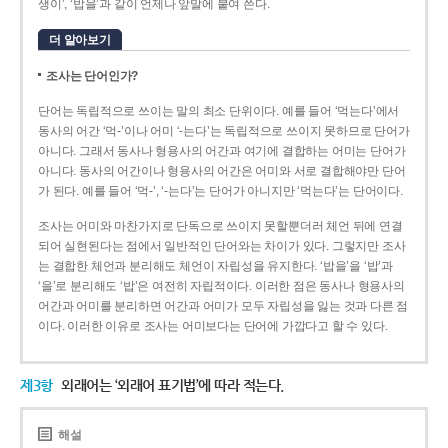
생이’, ‘밥을’과 같이 언제나 앞말에 붙여 쓴다.
더 알아보기
조사는 단어인가?
단어는 독립적으로 쓰이는 말의 최소 단위이다. 예를 들어 ‘먹는다’에서
동사의 어간 ‘먹-­’이나 어미 ‘­-는다’는 독립적으로 쓰이지 못하므로 단어가
아니다. 그래서 동사나 형용사의 어간과 여기에 결합하는 어미는 단어가
아니다. 동사의 어간이나 형용사의 어간은 어미와 서로 결합해야만 단어
가 된다. 예를 들어 ‘먹-’, ‘-는다’는 단어가 아니지만 ‘먹는다’는 단어이다.
조사는 어미와 마찬가지로 단독으로 쓰이지 못할뿐더러 체언 뒤에 연결
되어 실현된다는 점에서 일반적인 단어와는 차이가 있다. 그렇지만 조사
는 결합한 체언과 분리해도 체언이 자립성을 유지한다. ‘밥을’을 ‘밥’과
‘을’로 분리해도 ‘밥’은 여전히 자립적이다. 이러한 점은 동사나 형용사의
어간과 어미를 분리하면 어간과 어미가 모두 자립성을 잃는 것과 다른 점
이다. 이러한 이유로 조사는 어미보다는 단어에 가깝다고 할 수 있다.
제3항
외래어는 ‘외래어 표기법’에 따라 적는다.
해설