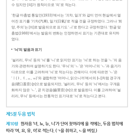
수 있지만 [의]가 원칙이므로 ‘의’로 적는다.
‘한글 마춤법 통일안(1933)’에서는 ‘긔챠, 일긔’와 같이 언어 현실에서 멀
어진 표기를 ‘기차(汽車), 일기(日氣)’로 적을 것을 규정하였다. 그러나 ‘희
망, 주의’는 [의]로 발음되므로 표기도 ‘ㅢ’로 한다고 규정하였다. ‘한글 맞
춤법(1988)’에서는 발음의 변화는 인정하면서 표기는 기존대로 유지하
였다.
‘늬’의 발음과 표기
‘늴리리, 무늬’ 등의 ‘늬’를 ‘니’로 읽지만 표기는 ‘늬’로 하는 것을 ‘ㄴ’의 음
가와 관련하여 설명하기도 한다. ‘무늬’의 ‘ㄴ’은 ‘어머니’의 ‘ㄴ’과 음가가
다르므로 이를 고려하여 ‘늬’로 적는다는 견해이다. 이에 따르면 ‘ㄴ’은
‘ㅣ(ㅑ, ㅕ, ㅛ, ㅠ)’와 결합하면 ‘어머니, 읽으니까’에서의 [니]처럼 경구개
음(硬口蓋音) [ɲ]으로 발음되지만, ‘늴리리, 무늬’ 등의 ‘늬’에서는 구개음
화하지 않은 ‘ㄴ’, 곧 치경음(齒莖音) [n]으로 발음된다. 이를 고려하여 ‘늴
리리, 무늬’ 등에서는 전통적인 표기대로 ‘늬’로 적는다고 본다.
제5절 두음 법칙
제10항
한자음 ‘녀, 뇨, 뉴, 니’가 단어 첫머리에 올 적에는, 두음 법칙에
따라 ‘여, 요, 유, 이’로 적는다. (ㄱ을 취하고, ㄴ을 버림.)