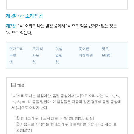
제3절 'ㄷ' 소리 받침
제7항
‘ㄷ’ 소리로 나는 받침 중에서 ‘ㄷ’으로 적을 근거가 없는 것은
‘ㅅ’으로 적는다.
덧저고리
돗자리
엇셈
웃어른
핫옷
무릇
사뭇
얼핏
자칫하면
뭇[衆]
옛
첫
헛
해설
‘ㄷ’ 소리로 나는 받침이란, 음절 종성에서 [ㄷ]으로 소리 나는 ‘ㄷ, ㅅ, ㅆ,
ㅈ, ㅊ, ㅌ, ㅎ’ 등을 말한다. 이 받침들은 다음과 같은 경우에 음절 종성에
서 [ㄷ]으로 소리가 난다.
① 형태소가 뒤에 오지 않을 때: 밭[받], 빚[빋], 꽃[꼳]
② 자음으로 시작하는 형태소가 뒤에 올 때: 밭과[받꽈], 젖다[젇따],
꽃병[꼳뼝]