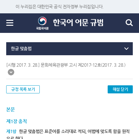
이 누리집은 대한민국 공식 전자정부 누리집입니다.
한글 맞춤법
[시행 2017. 3. 28.] 문화체육관광부 고시 제2017-12호(2017. 3. 28.)
규정 목록 보기
해설 닫기
본문
제1장 총칙
제1항
한글 맞춤법은 표준어를 소리대로 적되, 어법에 맞도록 함을 원칙
으로 한다.