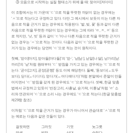
③ 모음으로 시작하는 실질 형태소가 뒤에 올 때: 젖어미[저더미]
이 조항에서는 이 가운데 ‘ㄷ’으로 적을 뚜렷한 까닭이 없는 경우에는
‘ㅅ’으로 적는다고 규정하고 있다. 다만 그 예시에서 보듯이 이는 다른 자
음으로 적을 근거가 없는 경우에도 적용된다. ‘밭, 빚, 꽃’ 등과 같이 다른
자음으로 적을 뚜렷한 까닭이 있는 경우에는 그에 따라 ‘ㅌ, ㅈ, ㅊ’ 등으
로 적지만, ‘낫, 빗’ 등과 같이 ‘ㄷ’이나 다른 자음으로 적을 뚜렷한 근거가
없는 경우는 ‘ㅅ’으로 적는 것이다. 다음과 같이 ‘ㄷ’으로 적을 뚜렷한 근
거가 있는 경우에는 당연히 ‘ㄷ’으로 적는 것이 원칙이다.
첫째, ‘맏이[마지], 맏아들[마다들]’의 ‘맏-’, ‘낟[낟ː], 낟알[나ː달], 낟가리[낟ː
까리]’의 ‘낟’처럼 원래부터 ‘ㄷ’ 받침을 가지고 있는 경우에는 ‘ㄷ’으로 적
는다. ‘곧이[고지], 곧장[곧짱]’ 등도 이에 해당한다. 둘째, ‘돋보다(←도두
보다), 딛다(←디디다), 얻다가(←어디에다가)’처럼 본말에서 준말이 만들
어지면서 ‘ㄷ’ 받침을 갖게 된 경우에도 ‘ㄷ’으로 적는다. 셋째, 한글 맞춤
법에서 규정하고 있듯이 ‘반짇고리, 사흗날, 숟가락, 이튿날’처럼 ‘ㄹ’ 소
리와 연관되어 ‘ㄷ’으로 소리 나는 경우에도 ‘ㄷ’으로 적는다.(한글 맞춤법
제29항 참조)
이처럼 ‘ㄷ’으로 적을 근거가 있는 경우가 아니어서 관습대로 ‘ㅅ’으로 적
는 예로는 다음과 같은 것들이 있다.
걸핏하면
그까짓
기껏
놋그릇
덧셈
빗장
삿대
숫접다