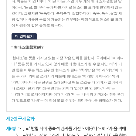
다. 이들은 ‘어간+어미’, ‘어근+어근’과 같이 두 개의 형태소가 결합된 말
이라서, ‘눈곱, 발바닥’ 등과 마찬가지로 된소리를 표기에 반영하지 않는
것이다. 그렇지만 ‘똑똑하다, 쓱싹쓱싹, 쌉쌀하다’의 ‘똑똑, 쓱싹, 쌉쌀’처
럼 같거나 비슷한 음절이 거듭되는 경우에는 예외적으로 된소리를 표기
에 반영하여 같은 글자로 적는다.
더 알아보기
형태소(形態素)란?
‘형태소’는 뜻을 가지고 있는 가장 작은 단위를 말한다. 국어에서 ‘ㅂ’이나
‘ㅣ’ 등은 뜻을 가지고 있지 않기 때문에 형태소가 될 수 없지만 ‘비’가 되
면 뜻을 이루는 최소 단위인 형태소가 된다. ‘책가방’은 ‘책’과 ‘가방’이라
는 두 가지 의미로 쪼개지기 때문에 형태소는 ‘책가방’이 아니라 ‘책’과
‘가방’이다. 더 작은 단위로 쪼개진다고 해도 쪼갰을 때 의미가 없어지거
나 쪼개기 전의 의미와 관련되는 의미가 없어지면 안 된다. ‘나비’는
‘나’와 ‘비’로 쪼개어지지만 이때 ‘나’와 ‘비’는 ‘나비’의 의미와는 전혀 관계
가 없으므로 ‘나비’는 더 이상 쪼갤 수 없는 의미 단위, 즉 형태소가 된다.
제2절 구개음화
제6항
‘ㄷ, ㅌ’ 받침 뒤에 종속적 관계를 가진 ‘- 이(-)’나 ‘- 히 -’가 올 적에
는 그 ‘ㄷ, ㅌ’이 ‘ㅈ, ㅊ’으로 소리 나더라도 ‘ㄷ, ㅌ’으로 적는다.(ㄱ을 취하