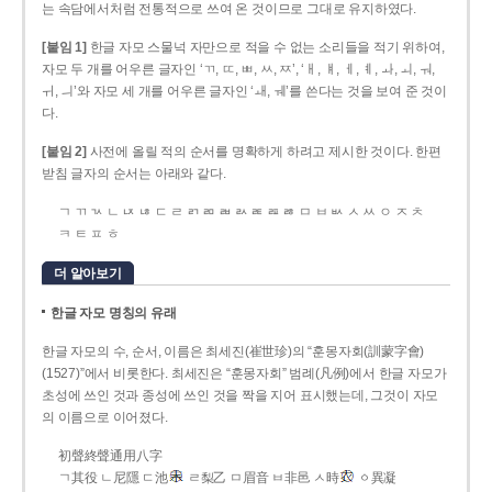
는 속담에서처럼 전통적으로 쓰여 온 것이므로 그대로 유지하였다.
[붙임 1]
한글 자모 스물넉 자만으로 적을 수 없는 소리들을 적기 위하여,
자모 두 개를 어우른 글자인 ‘ㄲ, ㄸ, ㅃ, ㅆ, ㅉ’, ‘ㅐ, ㅒ, ㅔ, ㅖ, ㅘ, ㅚ, ㅝ,
ㅟ, ㅢ’와 자모 세 개를 어우른 글자인 ‘ㅙ, ㅞ’를 쓴다는 것을 보여 준 것이
다.
[붙임 2]
사전에 올릴 적의 순서를 명확하게 하려고 제시한 것이다. 한편
받침 글자의 순서는 아래와 같다.
ㄱ ㄲ ㄳ ㄴ ㄵ ㄶ ㄷ ㄹ ㄺ ㄻ ㄼ ㄽ ㄾ ㄿ ㅀ ㅁ ㅂ ㅄ ㅅ ㅆ ㅇ ㅈ ㅊ
ㅋ ㅌ ㅍ ㅎ
더 알아보기
한글 자모 명칭의 유래
한글 자모의 수, 순서, 이름은 최세진(崔世珍)의 “훈몽자회(訓蒙字會)
(1527)”에서 비롯한다. 최세진은 “훈몽자회” 범례(凡例)에서 한글 자모가
초성에 쓰인 것과 종성에 쓰인 것을 짝을 지어 표시했는데, 그것이 자모
의 이름으로 이어졌다.
初聲終聲通用八字
ㄱ其役 ㄴ尼隱 ㄷ池
ㄹ梨乙 ㅁ眉音 ㅂ非邑 ㅅ時
ㆁ異凝