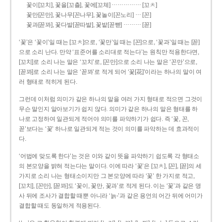
……………
꽃이[꼬치], 꽃을[꼬츨], 꽃에[꼬체]
[꼬ㅊ]
…
꽃만[꼰만], 꽃나무[꼰나무], 꽃놀이[꼰노리]
[꼰]
………
꽃과[꼳꽈], 꽃다발[꼳따발], 꽃밭[꼳빧]
[꼳]
‘꽃’은 ‘꽃이’일 때는 [꼬ㅊ]으로, ‘꽃만’일 때는 [꼰]으로, ‘꽃과’일 때는 [꼳]
으로 소리 난다. 만약 ‘표준어를 소리대로 적는다’는 원칙만 적용한다면,
[꼬치]로 소리 나는 말은 ‘꼬치’로, [꼰만]으로 소리 나는 말은 ‘꼰만’으로,
[꼳꽈]로 소리 나는 말은 ‘꼳꽈’로 적게 되어 ‘꽃[花]’이라는 하나의 말이 여
러 형태로 적히게 된다.
그런데 이처럼 의미가 같은 하나의 말을 여러 가지 형태로 적으면 그것이
무슨 말인지 알아보기가 쉽지 않다. 의미가 같은 하나의 말은 형태를 하
나로 고정하여 일관되게 적어야 의미를 파악하기가 쉽다. 즉 ‘꽃, 꼰,
꼳’보다는 ‘꽃’ 하나로 일관되게 적는 것이 의미를 파악하는 데 효과적이
다.
‘어법에 맞도록 한다’는 것은 이와 같이 뜻을 파악하기 쉽도록 각 형태소
의 본모양을 밝혀 적는다는 말이다. 이에 따라 ‘꽃’은 [꼬ㅊ], [꼰], [꼳]의 세
가지로 소리 나는 형태소이지만 그 본모양에 따라 ‘꽃’ 한 가지로 적고,
[꼬치], [꼰만], [꼳꽈]도 ‘꽃이, 꽃만, 꽃과’로 적게 된다. 이는 ‘꽃’과 같은 명
사 뒤에 조사가 결합할 때뿐 아니라 ‘늙-’과 같은 용언의 어간 뒤에 어미가
결합할 때도 동일하게 적용된다.