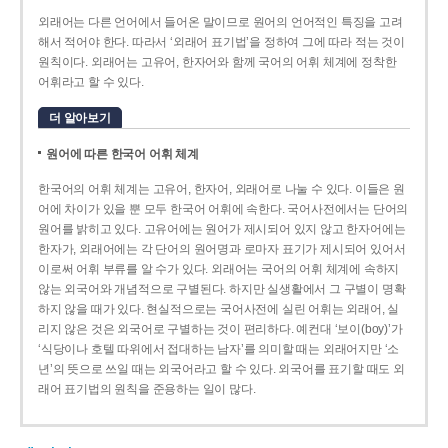
외래어는 다른 언어에서 들어온 말이므로 원어의 언어적인 특징을 고려
해서 적어야 한다. 따라서 ‘외래어 표기법’을 정하여 그에 따라 적는 것이
원칙이다. 외래어는 고유어, 한자어와 함께 국어의 어휘 체계에 정착한
어휘라고 할 수 있다.
더 알아보기
원어에 따른 한국어 어휘 체계
한국어의 어휘 체계는 고유어, 한자어, 외래어로 나눌 수 있다. 이들은 원
어에 차이가 있을 뿐 모두 한국어 어휘에 속한다. 국어사전에서는 단어의
원어를 밝히고 있다. 고유어에는 원어가 제시되어 있지 않고 한자어에는
한자가, 외래어에는 각 단어의 원어명과 로마자 표기가 제시되어 있어서
이로써 어휘 부류를 알 수가 있다. 외래어는 국어의 어휘 체계에 속하지
않는 외국어와 개념적으로 구별된다. 하지만 실생활에서 그 구별이 명확
하지 않을 때가 있다. 현실적으로는 국어사전에 실린 어휘는 외래어, 실
리지 않은 것은 외국어로 구별하는 것이 편리하다. 예컨대 ‘보이(boy)’가
‘식당이나 호텔 따위에서 접대하는 남자’를 의미할 때는 외래어지만 ‘소
년’의 뜻으로 쓰일 때는 외국어라고 할 수 있다. 외국어를 표기할 때도 외
래어 표기법의 원칙을 준용하는 일이 많다.