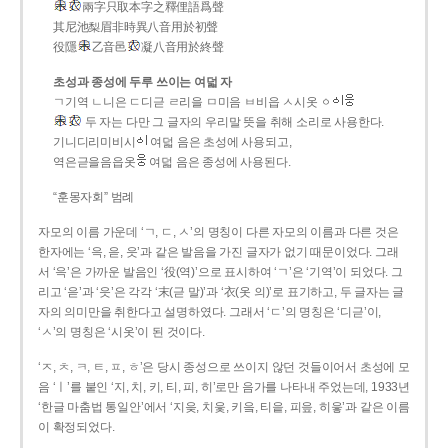
兩字只取本字之釋俚語爲聲
其尼池梨眉非時異八音用於初聲
役隱
乙音邑
凝八音用於終聲
초성과 종성에 두루 쓰이는 여덟 자
ㄱ기역 ㄴ니은 ㄷ디귿 ㄹ리을 ㅁ미음 ㅂ비읍 ㅅ시옷 ㆁ
두 자는 다만 그 글자의 우리말 뜻을 취해 소리로 사용한다.
기니디리미비시
여덟 음은 초성에 사용되고,
역은귿을음읍옷
여덟 음은 종성에 사용된다.
“훈몽자회” 범례
자모의 이름 가운데 ‘ㄱ, ㄷ, ㅅ’의 명칭이 다른 자모의 이름과 다른 것은
한자에는 ‘윽, 읃, 읏’과 같은 발음을 가진 글자가 없기 때문이었다. 그래
서 ‘윽’은 가까운 발음인 ‘役(역)’으로 표시하여 ‘ㄱ’은 ‘기역’이 되었다. 그
리고 ‘읃’과 ‘읏’은 각각 ‘末(귿 말)’과 ‘衣(옷 의)’로 표기하고, 두 글자는 글
자의 의미만을 취한다고 설명하였다. 그래서 ‘ㄷ’의 명칭은 ‘디귿’이,
‘ㅅ’의 명칭은 ‘시옷’이 된 것이다.
‘ㅈ, ㅊ, ㅋ, ㅌ, ㅍ, ㅎ’은 당시 종성으로 쓰이지 않던 것들이어서 초성에 모
음 ‘ㅣ’를 붙인 ‘지, 치, 키, 티, 피, 히’로만 음가를 나타내 주었는데, 1933년
‘한글 마춤법 통일안’에서 ‘지읒, 치읓, 키읔, 티읕, 피읖, 히읗’과 같은 이름
이 확정되었다.