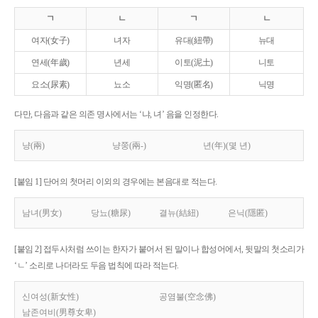
ㄱ
ㄴ
ㄱ
ㄴ
여자(女子)
녀자
유대(紐帶)
뉴대
연세(年歲)
년세
이토(泥土)
니토
요소(尿素)
뇨소
익명(匿名)
닉명
다만, 다음과 같은 의존 명사에서는 ‘냐, 녀’ 음을 인정한다.
냥(兩)
냥쭝(兩-)
년(年)(몇 년)
[붙임 1] 단어의 첫머리 이외의 경우에는 본음대로 적는다.
남녀(男女)
당뇨(糖尿)
결뉴(結紐)
은닉(隱匿)
[붙임 2] 접두사처럼 쓰이는 한자가 붙어서 된 말이나 합성어에서, 뒷말의 첫소리가
‘ㄴ’ 소리로 나더라도 두음 법칙에 따라 적는다.
신여성(新女性)
공염불(空念佛)
남존여비(男尊女卑)