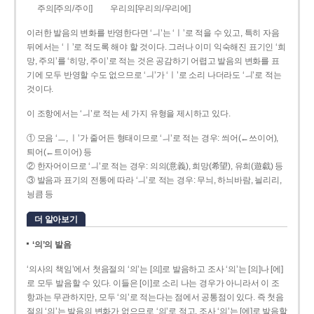
주의[주의/주이]
우리의[우리의/우리에]
이러한 발음의 변화를 반영한다면 ‘ㅢ’는 ‘ㅣ’로 적을 수 있고, 특히 자음
뒤에서는 ‘ㅣ’로 적도록 해야 할 것이다. 그러나 이미 익숙해진 표기인 ‘희
망, 주의’를 ‘히망, 주이’로 적는 것은 공감하기 어렵고 발음의 변화를 표
기에 모두 반영할 수도 없으므로 ‘ㅢ’가 ‘ㅣ’로 소리 나더라도 ‘ㅢ’로 적는
것이다.
이 조항에서는 ‘ㅢ’로 적는 세 가지 유형을 제시하고 있다.
① 모음 ‘ㅡ, ㅣ’가 줄어든 형태이므로 ‘ㅢ’로 적는 경우: 씌어(←쓰이어),
틔어(←트이어) 등
② 한자어이므로 ‘ㅢ’로 적는 경우: 의의(意義), 희망(希望), 유희(遊戱) 등
③ 발음과 표기의 전통에 따라 ‘ㅢ’로 적는 경우: 무늬, 하늬바람, 늴리리,
닁큼 등
더 알아보기
‘의’의 발음
‘의사의 책임’에서 첫음절의 ‘의’는 [의]로 발음하고 조사 ‘의’는 [의]나 [에]
로 모두 발음할 수 있다. 이들은 [이]로 소리 나는 경우가 아니라서 이 조
항과는 무관하지만, 모두 ‘의’로 적는다는 점에서 공통점이 있다. 즉 첫음
절의 ‘의’는 발음의 변화가 없으므로 ‘의’로 적고, 조사 ‘의’는 [에]로 발음할