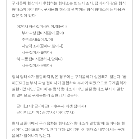
구개음화 현상에서 후행하는 형태소는 반드시 조사, 접미사와 같은 형식
형태소이어야 한다. 구개음화 현상에 관여하는 형식 형태소에는 다음과
같은 것이 있다.
이: 명사 파생 접미사(맏이, 해돋이)
부사 파생 접미사(같이, 굳이)
주격 조사(끝이, 밭이)
서술격 조사(끝이다, 밭이다)
사동 접미사(붙이다)
히: 피동 접미사(걷히다, 닫히다)
사동 접미사(굳히다)
형식 형태소가 결합하지 않은 경우에는 구개음화가 실현되지 않는다. ‘곧
이[고지]’는 부사 파생 접미사가 결합하여 부사가 되었으므로 구개음화가
실현되었지만, ‘곧이어’는 형식 형태소가 아닌 실질 형태소 부사가 결합
한 말이므로 구개음화가 실현되지 않는다.
곧이[고지]: 곧-­(어근)+­-이(부사 파생 접미사)
곧이어[고디어]: 곧(부사)+이어(부사)
현재 표준어에서 구개음화는 형태소와 형태소가 결합할 때 일어나는 현
상이다. 그러므로 ‘마디, 견디다’와 같이 하나의 형태소 내부에서는 구개
음화가 일어나지 않는다.