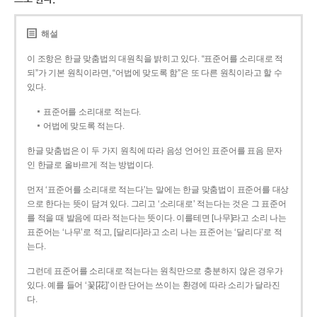
해설
이 조항은 한글 맞춤법의 대원칙을 밝히고 있다. “표준어를 소리대로 적
되”가 기본 원칙이라면, “어법에 맞도록 함”은 또 다른 원칙이라고 할 수
있다.
표준어를 소리대로 적는다.
어법에 맞도록 적는다.
한글 맞춤법은 이 두 가지 원칙에 따라 음성 언어인 표준어를 표음 문자
인 한글로 올바르게 적는 방법이다.
먼저 ‘표준어를 소리대로 적는다’는 말에는 한글 맞춤법이 표준어를 대상
으로 한다는 뜻이 담겨 있다. 그리고 ‘소리대로’ 적는다는 것은 그 표준어
를 적을 때 발음에 따라 적는다는 뜻이다. 이를테면 [나무]라고 소리 나는
표준어는 ‘나무’로 적고, [달리다]라고 소리 나는 표준어는 ‘달리다’로 적
는다.
그런데 표준어를 소리대로 적는다는 원칙만으로 충분하지 않은 경우가
있다. 예를 들어 ‘꽃[花]’이란 단어는 쓰이는 환경에 따라 소리가 달라진
다.