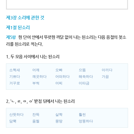
제3장 소리에 관한 것
제1절 된소리
제5항
한 단어 안에서 뚜렷한 까닭 없이 나는 된소리는 다음 음절의 첫소
리를 된소리로 적는다.
1. 두 모음 사이에서 나는 된소리
소쩍새
어깨
오빠
으뜸
아끼다
기쁘다
깨끗하다
어떠하다
해쓱하다
가끔
거꾸로
부썩
어찌
이따금
2. ‘ㄴ, ㄹ, ㅁ, ㅇ’ 받침 뒤에서 나는 된소리
산뜻하다
잔뜩
살짝
훨씬
담뿍
움찔
몽땅
엉뚱하다