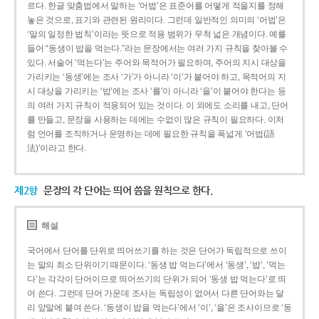
르다. 한글 맞춤법에서 말하는 ‘어법’은 표준어를 어떻게 적을지를 정해
놓은 것으로, 표기와 관련된 원리이다. 그런데 일반적인 의미의 ‘어법’은
‘말의 일정한 법칙’이라는 뜻으로 적용 범위가 무척 넓은 개념이다. 예를
들어 “동생이 밥을 먹는다.”라는 문장에서는 여러 가지 규칙을 찾아볼 수
있다. 서술어 ‘먹는다’는 주어와 목적어가 필요하며, 주어의 지시 대상을
가리키는 ‘동생’에는 조사 ‘가’가 아니라 ‘이’가 붙어야 하고, 목적어의 지
시 대상을 가리키는 ‘밥’에는 조사 ‘를’이 아니라 ‘을’이 붙어야 한다는 등
의 여러 가지 규칙이 적용되어 있는 것이다. 이 외에도 소리를 내고, 단어
를 만들고, 문장을 사용하는 데에는 수없이 많은 규칙이 필요하다. 이처
럼 언어를 조직하거나 운영하는 데에 필요한 규칙을 폭넓게 ‘어법(語
法)’이라고 한다.
제2항
문장의 각 단어는 띄어 씀을 원칙으로 한다.
해설
국어에서 단어를 단위로 띄어쓰기를 하는 것은 단어가 독립적으로 쓰이
는 말의 최소 단위이기 때문이다. ‘동생 밥 먹는다’에서 ‘동생’, ‘밥’, ‘먹는
다’는 각각이 단어이므로 띄어쓰기의 단위가 되어 ‘동생 밥 먹는다’로 띄
어 쓴다. 그런데 단어 가운데 조사는 독립성이 없어서 다른 단어와는 달
리 앞말에 붙여 쓴다. ‘동생이 밥을 먹는다’에서 ‘이’, ‘을’은 조사이므로 ‘동