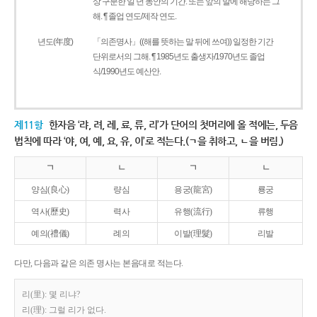
상 구분한 일 년 동안의 기간. 또는 앞의 말에 해당하는 그
해. ¶ 졸업 연도/제작 연도.
년도(年度)
「의존명사」((해를 뜻하는 말 뒤에 쓰여)) 일정한 기간
단위로서의 그해. ¶ 1985년도 출생자/1970년도 졸업
식/1990년도 예산안.
제11항
한자음 ‘랴, 려, 례, 료, 류, 리’가 단어의 첫머리에 올 적에는, 두음
법칙에 따라 ‘야, 여, 예, 요, 유, 이’로 적는다.(ㄱ을 취하고, ㄴ을 버림.)
ㄱ
ㄴ
ㄱ
ㄴ
양심(良心)
량심
용궁(龍宮)
룡궁
역사(歷史)
력사
유행(流行)
류행
예의(禮儀)
례의
이발(理髮)
리발
다만, 다음과 같은 의존 명사는 본음대로 적는다.
리(里): 몇 리냐?
리(理): 그럴 리가 없다.