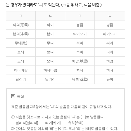
는 경우가 있더라도 ‘ㅢ’로 적는다. (ㄱ을 취하고, ㄴ을 버림.)
ㄱ
ㄴ
ㄱ
ㄴ
의의(意義)
의이
닁큼
닝큼
본의(本義)
본이
띄어쓰기
띠어쓰기
무늬[紋]
무니
씌어
씨어
보늬
보니
틔어
티어
오늬
오니
희망(希望)
히망
하늬바람
하니바람
희다
히다
늴리리
닐리리
유희(遊戱)
유히
해설
표준 발음법 제5항에서는 ‘ㅢ’의 발음을 다음과 같이 규정하고 있다.
① 자음을 첫소리로 가지고 있는 음절의 ‘ㅢ’는 [ㅣ]로 발음한다.
늴리리[닐리리]
씌어[씨어]
유희[유히]
② 단어의 첫음절 이외의 ‘의’는 [이]로, 조사 ‘의’는 [에]로 발음할 수 있다.