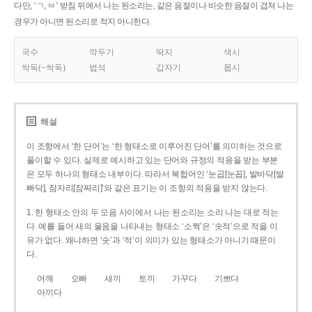
다만, ‘ㄱ, ㅂ’ 받침 뒤에서 나는 된소리는, 같은 음절이나 비슷한 음절이 겹쳐 나는
경우가 아니면 된소리로 적지 아니한다.
국수
깍두기
딱지
색시
싹둑(~싹둑)
법석
갑자기
몹시
해설
이 조항에서 ‘한 단어’는 ‘한 형태소로 이루어진 단어’를 의미하는 것으로
풀이할 수 있다. 실제로 예시하고 있는 단어와 규정의 적용을 받는 부분
은 모두 하나의 형태소 내부이다. 따라서 복합어인 ‘눈곱[눈꼽], 발바닥[발
빠닥], 잠자리[잠짜리]’와 같은 표기는 이 조항의 적용을 받지 않는다.
1. 한 형태소 안의 두 모음 사이에서 나는 된소리는 소리 나는 대로 적는
다. 예를 들어 새의 울음을 나타내는 형태소 ‘소쩍’은 ‘솟적’으로 적을 이
유가 없다. 왜냐하면 ‘솟’과 ‘적’이 의미가 있는 형태소가 아니기 때문이
다.
어깨
오빠
새끼
토끼
가꾸다
기쁘다
아끼다