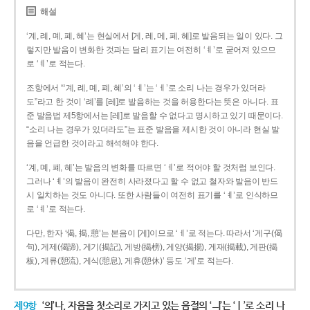
해설
‘계, 례, 몌, 폐, 혜’는 현실에서 [게, 레, 메, 페, 헤]로 발음되는 일이 있다. 그
렇지만 발음이 변화한 것과는 달리 표기는 여전히 ‘ㅖ’로 굳어져 있으므
로 ‘ㅖ’로 적는다.
조항에서 “‘계, 례, 몌, 폐, 혜’의 ‘ㅖ’는 ‘ㅔ’로 소리 나는 경우가 있더라
도”라고 한 것이 ‘례’를 [레]로 발음하는 것을 허용한다는 뜻은 아니다. 표
준 발음법 제5항에서는 [레]로 발음할 수 없다고 명시하고 있기 때문이다.
“소리 나는 경우가 있더라도”는 표준 발음을 제시한 것이 아니라 현실 발
음을 언급한 것이라고 해석해야 한다.
‘계, 몌, 폐, 혜’는 발음의 변화를 따르면 ‘ㅔ’로 적어야 할 것처럼 보인다.
그러나 ‘ㅖ’의 발음이 완전히 사라졌다고 할 수 없고 철자와 발음이 반드
시 일치하는 것도 아니다. 또한 사람들이 여전히 표기를 ‘ㅖ’로 인식하므
로 ‘ㅖ’로 적는다.
다만, 한자 ‘偈, 揭, 憩’는 본음이 [게]이므로 ‘ㅔ’로 적는다. 따라서 ‘게구(偈
句), 게제(偈諦), 게기(揭記), 게방(揭榜), 게양(揭揚), 게재(揭載), 게판(揭
板), 게류(憩流), 게식(憩息), 게휴(憩休)’ 등도 ‘게’로 적는다.
제9항
‘의’나, 자음을 첫소리로 가지고 있는 음절의 ‘ㅢ’는 ‘ㅣ’로 소리 나