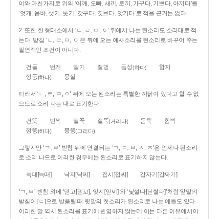
이와 마찬가지로 위의 ‘어깨, 오빠, 새끼, 토끼, 가꾸다, 기쁘다, 아끼다’를
‘엇개, 옵바, 샛기, 톳기, 갓구다, 깃브다, 앗기다’로 적을 근거는 없다.
2. 또한 한 형태소에서 ‘ㄴ, ㄹ, ㅁ, ㅇ’ 뒤에서 나는 된소리도 소리대로 적
는다. 받침 ‘ㄴ, ㄹ, ㅁ, ㅇ’은 뒤에 오는 예사소리를 된소리로 바꾸어 주는
필연적인 조건이 아니다.
건들
번개
딸기
절벙
듬성
함지
(하다)
껑둥
뭉실
(하다)
따라서 ‘ㄴ, ㄹ, ㅁ, ㅇ’ 뒤에 오는 된소리는 특별한 까닭이 있다고 할 수 없
으므로 소리 나는 대로 표기한다.
건뜻
번쩍
딸꾹
절뚝
듬뿍
함빡
(거리다)
껑뚱
뭉뚱
(하다)
(그리다)
그렇지만 ‘ㄱ, ㅂ’ 받침 뒤에 연결되는 ‘ㄱ, ㄷ, ㅂ, ㅅ, ㅈ’은 언제나 된소리
로 소리 나므로 이러한 경우에는 된소리로 표기하지 않는다.
늑대[늑때]
낙지[낙찌]
접시[접씨]
갑자기[갑짜기]
‘ㄱ, ㅂ’ 받침 외에 ‘믿고[믿꼬], 잊지[읻찌]’와 ‘낯설다[낟썰다]’처럼 앞말의
받침이 [ㄷ]으로 발음될 때 뒷말의 첫소리가 된소리로 나는 예들도 있다.
이러한 말 역시 된소리를 표기에 반영하지 않는데 이는 다른 이유에서이