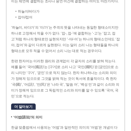
이는 체언에 결합하는 조사나 용언 어간에 결합하는 어미도 마찬가지다.
하늘이/바다가
잡아/접어
‘하늘이, 바다가’의 ‘이/가’는 주격의 뜻을 나타내는 동일한 형태소이지만
하나로 고정해서 적을 수가 없다. ‘잡-, 접-’에 결합하는 ‘-고’는 ‘잡고, 접
고’처럼 하나의 형태로만 실현되지만 ‘-아/-어’는 하나의 형태소인데도 ‘잡
아, 접어’와 같이 다르게 실현된다. 이는 달리 소리 나는 형태들을 하나의
형태소로 모두 적을 수 없어서 소리 나는 대로 적는 경우이다.
한편 한자어는 이러한 원리와 관계없이 각 글자의 소리를 밝혀 적는다.
예를 들어 ‘국어(國語)’는 [구거]로 소리 나고 ‘국민(國民)’은 [궁민]으로 소
리 나지만 ‘구거’, ‘궁민’으로 적지 않는다. 한자 하나하나는 소리와 의미
가 정해져 있으므로 그것을 밝혀 적는 것이 독서에 효율적이다. 즉 한자
‘국(國)’, ‘어(語)’, ‘민(民)’은 ‘나라 국’, ‘말씀 어’, ‘백성 민’과 같이 소리와 의
미가 정해져 있으므로 그 독립적인 소리와 의미를 알 수 있도록 ‘국어, 국
민’으로 적는다.
더 알아보기
‘어법(語法)’의 의미
한글 맞춤법에서 사용되는 ‘어법’과 일반적인 의미의 ‘어법’은 개념이 다