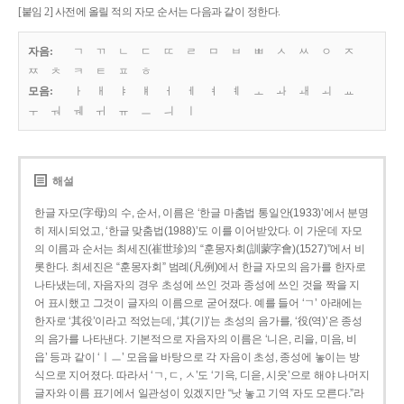
[붙임 2] 사전에 올릴 적의 자모 순서는 다음과 같이 정한다.
자음:
ㄱ
ㄲ
ㄴ
ㄷ
ㄸ
ㄹ
ㅁ
ㅂ
ㅃ
ㅅ
ㅆ
ㅇ
ㅈ
ㅉ
ㅊ
ㅋ
ㅌ
ㅍ
ㅎ
모음:
ㅏ
ㅐ
ㅑ
ㅒ
ㅓ
ㅔ
ㅕ
ㅖ
ㅗ
ㅘ
ㅙ
ㅚ
ㅛ
ㅜ
ㅝ
ㅞ
ㅟ
ㅠ
ㅡ
ㅢ
ㅣ
해설
한글 자모(字母)의 수, 순서, 이름은 ‘한글 마춤법 통일안(1933)’에서 분명
히 제시되었고, ‘한글 맞춤법(1988)’도 이를 이어받았다. 이 가운데 자모
의 이름과 순서는 최세진(崔世珍)의 “훈몽자회(訓蒙字會)(1527)”에서 비
롯한다. 최세진은 “훈몽자회” 범례(凡例)에서 한글 자모의 음가를 한자로
나타냈는데, 자음자의 경우 초성에 쓰인 것과 종성에 쓰인 것을 짝을 지
어 표시했고 그것이 글자의 이름으로 굳어졌다. 예를 들어 ‘ㄱ’ 아래에는
한자로 ‘其役’이라고 적었는데, ‘其(기)’는 초성의 음가를, ‘役(역)’은 종성
의 음가를 나타낸다. 기본적으로 자음자의 이름은 ‘니은, 리을, 미음, 비
읍’ 등과 같이 ‘ㅣㅡ’ 모음을 바탕으로 각 자음이 초성, 종성에 놓이는 방
식으로 지어졌다. 따라서 ‘ㄱ, ㄷ, ㅅ’도 ‘기윽, 디읃, 시읏’으로 해야 나머지
글자와 이름 표기에서 일관성이 있겠지만 “낫 놓고 기역 자도 모른다.”라