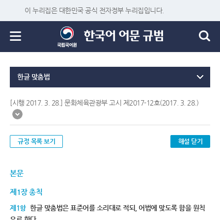
이 누리집은 대한민국 공식 전자정부 누리집입니다.
한글 맞춤법
[시행 2017. 3. 28.] 문화체육관광부 고시 제2017-12호(2017. 3. 28.)
규정 목록 보기
해설 닫기
본문
제1장 총칙
제1항
한글 맞춤법은 표준어를 소리대로 적되, 어법에 맞도록 함을 원칙
으로 한다.