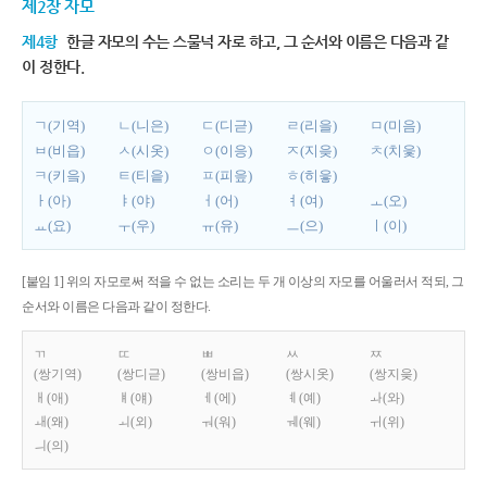
제2장 자모
제4항
한글 자모의 수는 스물넉 자로 하고, 그 순서와 이름은 다음과 같
이 정한다.
ㄱ(기역)
ㄴ(니은)
ㄷ(디귿)
ㄹ(리을)
ㅁ(미음)
ㅂ(비읍)
ㅅ(시옷)
ㅇ(이응)
ㅈ(지읒)
ㅊ(치읓)
ㅋ(키읔)
ㅌ(티읕)
ㅍ(피읖)
ㅎ(히읗)
ㅏ(아)
ㅑ(야)
ㅓ(어)
ㅕ(여)
ㅗ(오)
ㅛ(요)
ㅜ(우)
ㅠ(유)
ㅡ(으)
ㅣ(이)
[붙임 1] 위의 자모로써 적을 수 없는 소리는 두 개 이상의 자모를 어울러서 적되, 그
순서와 이름은 다음과 같이 정한다.
ㄲ
ㄸ
ㅃ
ㅆ
ㅉ
(쌍기역)
(쌍디귿)
(쌍비읍)
(쌍시옷)
(쌍지읒)
ㅐ(애)
ㅒ(얘)
ㅔ(에)
ㅖ(예)
ㅘ(와)
ㅙ(왜)
ㅚ(외)
ㅝ(워)
ㅞ(웨)
ㅟ(위)
ㅢ(의)