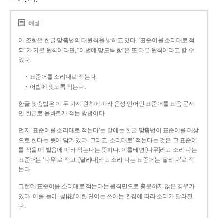
해설
이 조항은 한글 맞춤법의 대원칙을 밝히고 있다. “표준어를 소리대로 적
되”가 기본 원칙이라면, “어법에 맞도록 함”은 또 다른 원칙이라고 할 수
있다.
표준어를 소리대로 적는다.
어법에 맞도록 적는다.
한글 맞춤법은 이 두 가지 원칙에 따라 음성 언어인 표준어를 표음 문자
인 한글로 올바르게 적는 방법이다.
먼저 ‘표준어를 소리대로 적는다’는 말에는 한글 맞춤법이 표준어를 대상
으로 한다는 뜻이 담겨 있다. 그리고 ‘소리대로’ 적는다는 것은 그 표준어
를 적을 때 발음에 따라 적는다는 뜻이다. 이를테면 [나무]라고 소리 나는
표준어는 ‘나무’로 적고, [달리다]라고 소리 나는 표준어는 ‘달리다’로 적
는다.
그런데 표준어를 소리대로 적는다는 원칙만으로 충분하지 않은 경우가
있다. 예를 들어 ‘꽃[花]’이란 단어는 쓰이는 환경에 따라 소리가 달라진
다.