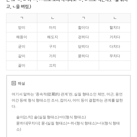
고, ㄴ을 버림.)
ㄱ
ㄴ
ㄱ
ㄴ
맏이
마지
핥이다
할치다
해돋이
해도지
걷히다
거치다
굳이
구지
닫히다
다치다
같이
가치
묻히다
무치다
끝이
끄치
해설
여기서 말하는 ‘종속적(從屬的) 관계’란, 실질 형태소인 체언, 어근, 용언
어간 등에 형식 형태소인 조사, 접미사, 어미 등이 결합하는 관계를 말한
다.
솥이[소치]: 솥(실질 형태소)+이(형식 형태소)
묻히다[무치다]: 묻­-(실질 형태소)+­-히­-(형식 형태소)+-다(형식 형태
소)