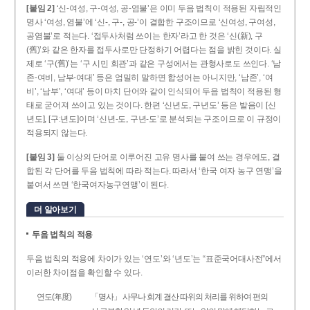
[붙임 2]
‘신-여성, 구-여성, 공-염불’은 이미 두음 법칙이 적용된 자립적인
명사 ‘여성, 염불’에 ‘신-, 구-, 공-’이 결합한 구조이므로 ‘신여성, 구여성,
공염불’로 적는다. ‘접두사처럼 쓰이는 한자’라고 한 것은 ‘신(新), 구
(舊)’와 같은 한자를 접두사로만 단정하기 어렵다는 점을 밝힌 것이다. 실
제로 ‘구(舊)’는 ‘구 시민 회관’과 같은 구성에서는 관형사로도 쓰인다. ‘남
존­-여비, 남부-­여대’ 등은 엄밀히 말하면 합성어는 아니지만, ‘남존’, ‘여
비’, ‘남부’, ‘여대’ 등이 마치 단어와 같이 인식되어 두음 법칙이 적용된 형
태로 굳어져 쓰이고 있는 것이다. 한편 ‘신년도, 구년도’ 등은 발음이 [신
년도], [구ː년도]이며 ‘신년­-도, 구년-­도’로 분석되는 구조이므로 이 규정이
적용되지 않는다.
[붙임 3]
둘 이상의 단어로 이루어진 고유 명사를 붙여 쓰는 경우에도, 결
합된 각 단어를 두음 법칙에 따라 적는다. 따라서 ‘한국 여자 농구 연맹’을
붙여서 쓰면 ‘한국여자농구연맹’이 된다.
더 알아보기
두음 법칙의 적용
두음 법칙의 적용에 차이가 있는 ‘연도’와 ‘년도’는 “표준국어대사전”에서
이러한 차이점을 확인할 수 있다.
연도(年度)
「명사」 사무나 회계 결산 따위의 처리를 위하여 편의