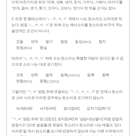
이와 마찬가지로 위의 ‘어깨, 오빠, 새끼, 토끼, 가꾸다, 기쁘다, 아끼다’를
‘엇개, 옵바, 샛기, 톳기, 갓구다, 깃브다, 앗기다’로 적을 근거는 없다.
2. 또한 한 형태소에서 ‘ㄴ, ㄹ, ㅁ, ㅇ’ 뒤에서 나는 된소리도 소리대로 적
는다. 받침 ‘ㄴ, ㄹ, ㅁ, ㅇ’은 뒤에 오는 예사소리를 된소리로 바꾸어 주는
필연적인 조건이 아니다.
건들
번개
딸기
절벙
듬성
함지
(하다)
껑둥
뭉실
(하다)
따라서 ‘ㄴ, ㄹ, ㅁ, ㅇ’ 뒤에 오는 된소리는 특별한 까닭이 있다고 할 수 없
으므로 소리 나는 대로 표기한다.
건뜻
번쩍
딸꾹
절뚝
듬뿍
함빡
(거리다)
껑뚱
뭉뚱
(하다)
(그리다)
그렇지만 ‘ㄱ, ㅂ’ 받침 뒤에 연결되는 ‘ㄱ, ㄷ, ㅂ, ㅅ, ㅈ’은 언제나 된소리
로 소리 나므로 이러한 경우에는 된소리로 표기하지 않는다.
늑대[늑때]
낙지[낙찌]
접시[접씨]
갑자기[갑짜기]
‘ㄱ, ㅂ’ 받침 외에 ‘믿고[믿꼬], 잊지[읻찌]’와 ‘낯설다[낟썰다]’처럼 앞말의
받침이 [ㄷ]으로 발음될 때 뒷말의 첫소리가 된소리로 나는 예들도 있다.
이러한 말 역시 된소리를 표기에 반영하지 않는데 이는 다른 이유에서이