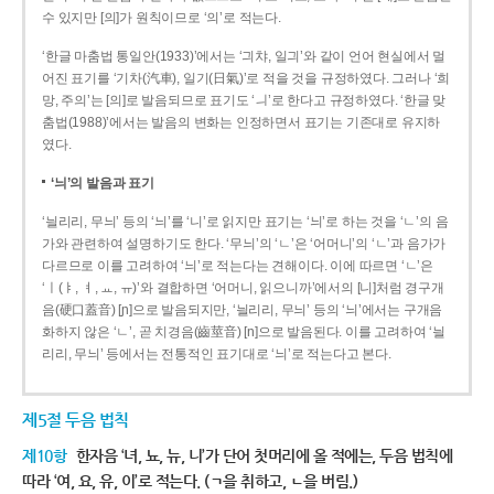
수 있지만 [의]가 원칙이므로 ‘의’로 적는다.
‘한글 마춤법 통일안(1933)’에서는 ‘긔챠, 일긔’와 같이 언어 현실에서 멀
어진 표기를 ‘기차(汽車), 일기(日氣)’로 적을 것을 규정하였다. 그러나 ‘희
망, 주의’는 [의]로 발음되므로 표기도 ‘ㅢ’로 한다고 규정하였다. ‘한글 맞
춤법(1988)’에서는 발음의 변화는 인정하면서 표기는 기존대로 유지하
였다.
‘늬’의 발음과 표기
‘늴리리, 무늬’ 등의 ‘늬’를 ‘니’로 읽지만 표기는 ‘늬’로 하는 것을 ‘ㄴ’의 음
가와 관련하여 설명하기도 한다. ‘무늬’의 ‘ㄴ’은 ‘어머니’의 ‘ㄴ’과 음가가
다르므로 이를 고려하여 ‘늬’로 적는다는 견해이다. 이에 따르면 ‘ㄴ’은
‘ㅣ(ㅑ, ㅕ, ㅛ, ㅠ)’와 결합하면 ‘어머니, 읽으니까’에서의 [니]처럼 경구개
음(硬口蓋音) [ɲ]으로 발음되지만, ‘늴리리, 무늬’ 등의 ‘늬’에서는 구개음
화하지 않은 ‘ㄴ’, 곧 치경음(齒莖音) [n]으로 발음된다. 이를 고려하여 ‘늴
리리, 무늬’ 등에서는 전통적인 표기대로 ‘늬’로 적는다고 본다.
제5절 두음 법칙
제10항
한자음 ‘녀, 뇨, 뉴, 니’가 단어 첫머리에 올 적에는, 두음 법칙에
따라 ‘여, 요, 유, 이’로 적는다. (ㄱ을 취하고, ㄴ을 버림.)