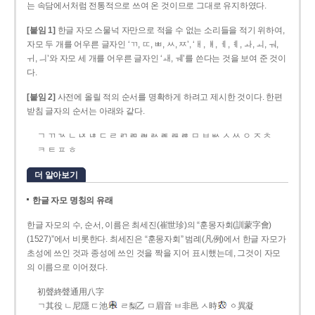
는 속담에서처럼 전통적으로 쓰여 온 것이므로 그대로 유지하였다.
[붙임 1]
한글 자모 스물넉 자만으로 적을 수 없는 소리들을 적기 위하여,
자모 두 개를 어우른 글자인 ‘ㄲ, ㄸ, ㅃ, ㅆ, ㅉ’, ‘ㅐ, ㅒ, ㅔ, ㅖ, ㅘ, ㅚ, ㅝ,
ㅟ, ㅢ’와 자모 세 개를 어우른 글자인 ‘ㅙ, ㅞ’를 쓴다는 것을 보여 준 것이
다.
[붙임 2]
사전에 올릴 적의 순서를 명확하게 하려고 제시한 것이다. 한편
받침 글자의 순서는 아래와 같다.
ㄱ ㄲ ㄳ ㄴ ㄵ ㄶ ㄷ ㄹ ㄺ ㄻ ㄼ ㄽ ㄾ ㄿ ㅀ ㅁ ㅂ ㅄ ㅅ ㅆ ㅇ ㅈ ㅊ
ㅋ ㅌ ㅍ ㅎ
더 알아보기
한글 자모 명칭의 유래
한글 자모의 수, 순서, 이름은 최세진(崔世珍)의 “훈몽자회(訓蒙字會)
(1527)”에서 비롯한다. 최세진은 “훈몽자회” 범례(凡例)에서 한글 자모가
초성에 쓰인 것과 종성에 쓰인 것을 짝을 지어 표시했는데, 그것이 자모
의 이름으로 이어졌다.
初聲終聲通用八字
ㄱ其役 ㄴ尼隱 ㄷ池
ㄹ梨乙 ㅁ眉音 ㅂ非邑 ㅅ時
ㆁ異凝