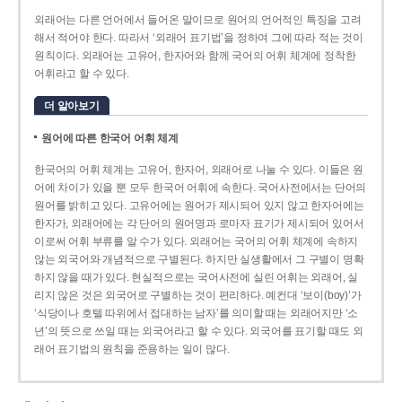
외래어는 다른 언어에서 들어온 말이므로 원어의 언어적인 특징을 고려
해서 적어야 한다. 따라서 ‘외래어 표기법’을 정하여 그에 따라 적는 것이
원칙이다. 외래어는 고유어, 한자어와 함께 국어의 어휘 체계에 정착한
어휘라고 할 수 있다.
더 알아보기
원어에 따른 한국어 어휘 체계
한국어의 어휘 체계는 고유어, 한자어, 외래어로 나눌 수 있다. 이들은 원
어에 차이가 있을 뿐 모두 한국어 어휘에 속한다. 국어사전에서는 단어의
원어를 밝히고 있다. 고유어에는 원어가 제시되어 있지 않고 한자어에는
한자가, 외래어에는 각 단어의 원어명과 로마자 표기가 제시되어 있어서
이로써 어휘 부류를 알 수가 있다. 외래어는 국어의 어휘 체계에 속하지
않는 외국어와 개념적으로 구별된다. 하지만 실생활에서 그 구별이 명확
하지 않을 때가 있다. 현실적으로는 국어사전에 실린 어휘는 외래어, 실
리지 않은 것은 외국어로 구별하는 것이 편리하다. 예컨대 ‘보이(boy)’가
‘식당이나 호텔 따위에서 접대하는 남자’를 의미할 때는 외래어지만 ‘소
년’의 뜻으로 쓰일 때는 외국어라고 할 수 있다. 외국어를 표기할 때도 외
래어 표기법의 원칙을 준용하는 일이 많다.