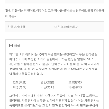
[붙임 3] 둘 이상의 단어로 이루어진 고유 명사를 붙여 쓰는 경우에도 붙임 2에 준하
여 적는다.
한국여자대학
대한요소비료회사
해설
제10항~제12항에서는 국어의 두음 법칙을 규정하였다. 두음 법칙은 단
어의 첫머리에 특정한 소리가 출현하지 못하는 현상을 말한다. ‘녀, 뇨,
뉴, 니’를 포함하는 한자어 음절이 단어 첫머리에 올 때는 ‘ㄴ’이 나타나지
못하여 ‘여, 요, 유, 이’의 형태로 실현되는데, 이 조항에서는 이러한 두음
법칙의 내용을 규정하였다.
연도(年度)
열반(涅槃)
요도(尿道)
이승(尼僧)
이공(泥工)
익사(溺死)
그런데 여기에는 예외가 있다. 한자어 음절이 ‘녀, 뇨, 뉴, 니’를 포함하고
있더라도 의존 명사에는 두음 법칙이 적용되지 않는다. 이는 의존 명사는
독립적으로 쓰이기보다는 그 앞의 말과 연결되어 하나의 단위를 구성하