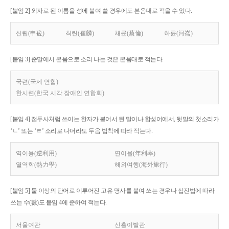
[붙임 2] 외자로 된 이름을 성에 붙여 쓸 경우에도 본음대로 적을 수 있다.
신립(申砬)
최린(崔麟)
채륜(蔡倫)
하륜(河崙)
[붙임 3] 준말에서 본음으로 소리 나는 것은 본음대로 적는다.
국련(국제 연합)
한시련(한국 시각 장애인 연합회)
[붙임 4] 접두사처럼 쓰이는 한자가 붙어서 된 말이나 합성어에서, 뒷말의 첫소리가
‘ㄴ’ 또는 ‘ㄹ’ 소리로 나더라도 두음 법칙에 따라 적는다.
역이용(逆利用)
연이율(年利率)
열역학(熱力學)
해외여행(海外旅行)
[붙임 5] 둘 이상의 단어로 이루어진 고유 명사를 붙여 쓰는 경우나 십진법에 따라
쓰는 수(數)도 붙임 4에 준하여 적는다.
서울여관
신흥이발관