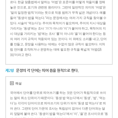
르다. 한글 맞춤법에서 말하는 ‘어법’은 표준어를 어떻게 적을지를 정해
놓은 것으로, 표기와 관련된 원리이다. 그런데 일반적인 의미의 ‘어법’은
‘말의 일정한 법칙’이라는 뜻으로 적용 범위가 무척 넓은 개념이다. 예를
들어 “동생이 밥을 먹는다.”라는 문장에서는 여러 가지 규칙을 찾아볼 수
있다. 서술어 ‘먹는다’는 주어와 목적어가 필요하며, 주어의 지시 대상을
가리키는 ‘동생’에는 조사 ‘가’가 아니라 ‘이’가 붙어야 하고, 목적어의 지
시 대상을 가리키는 ‘밥’에는 조사 ‘를’이 아니라 ‘을’이 붙어야 한다는 등
의 여러 가지 규칙이 적용되어 있는 것이다. 이 외에도 소리를 내고, 단어
를 만들고, 문장을 사용하는 데에는 수없이 많은 규칙이 필요하다. 이처
럼 언어를 조직하거나 운영하는 데에 필요한 규칙을 폭넓게 ‘어법(語
法)’이라고 한다.
제2항
문장의 각 단어는 띄어 씀을 원칙으로 한다.
해설
국어에서 단어를 단위로 띄어쓰기를 하는 것은 단어가 독립적으로 쓰이
는 말의 최소 단위이기 때문이다. ‘동생 밥 먹는다’에서 ‘동생’, ‘밥’, ‘먹는
다’는 각각이 단어이므로 띄어쓰기의 단위가 되어 ‘동생 밥 먹는다’로 띄
어 쓴다. 그런데 단어 가운데 조사는 독립성이 없어서 다른 단어와는 달
리 앞말에 붙여 쓴다. ‘동생이 밥을 먹는다’에서 ‘이’, ‘을’은 조사이므로 ‘동