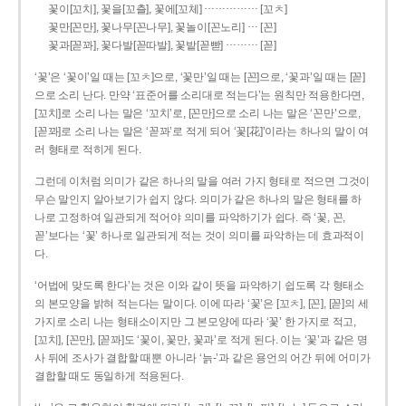
……………
꽃이[꼬치], 꽃을[꼬츨], 꽃에[꼬체]
[꼬ㅊ]
…
꽃만[꼰만], 꽃나무[꼰나무], 꽃놀이[꼰노리]
[꼰]
………
꽃과[꼳꽈], 꽃다발[꼳따발], 꽃밭[꼳빧]
[꼳]
‘꽃’은 ‘꽃이’일 때는 [꼬ㅊ]으로, ‘꽃만’일 때는 [꼰]으로, ‘꽃과’일 때는 [꼳]
으로 소리 난다. 만약 ‘표준어를 소리대로 적는다’는 원칙만 적용한다면,
[꼬치]로 소리 나는 말은 ‘꼬치’로, [꼰만]으로 소리 나는 말은 ‘꼰만’으로,
[꼳꽈]로 소리 나는 말은 ‘꼳꽈’로 적게 되어 ‘꽃[花]’이라는 하나의 말이 여
러 형태로 적히게 된다.
그런데 이처럼 의미가 같은 하나의 말을 여러 가지 형태로 적으면 그것이
무슨 말인지 알아보기가 쉽지 않다. 의미가 같은 하나의 말은 형태를 하
나로 고정하여 일관되게 적어야 의미를 파악하기가 쉽다. 즉 ‘꽃, 꼰,
꼳’보다는 ‘꽃’ 하나로 일관되게 적는 것이 의미를 파악하는 데 효과적이
다.
‘어법에 맞도록 한다’는 것은 이와 같이 뜻을 파악하기 쉽도록 각 형태소
의 본모양을 밝혀 적는다는 말이다. 이에 따라 ‘꽃’은 [꼬ㅊ], [꼰], [꼳]의 세
가지로 소리 나는 형태소이지만 그 본모양에 따라 ‘꽃’ 한 가지로 적고,
[꼬치], [꼰만], [꼳꽈]도 ‘꽃이, 꽃만, 꽃과’로 적게 된다. 이는 ‘꽃’과 같은 명
사 뒤에 조사가 결합할 때뿐 아니라 ‘늙-’과 같은 용언의 어간 뒤에 어미가
결합할 때도 동일하게 적용된다.