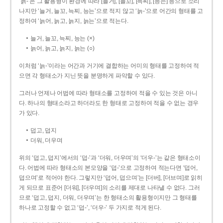
‘늙-’은 그 활용형이 환경에 따라 [늘거], [늘꼬], [늑찌], [능는] 등으로 소리
나지만 ‘늘거, 늘꼬, 늑찌, 능는’으로 적지 않고 ‘늙-’으로 어간의 형태를 고
정하여 ‘늙어, 늙고, 늙지, 늙는’으로 적는다.
늘거, 늘꼬, 늑찌, 능는 (×)
늙어, 늙고, 늙지, 늙는 (○)
이처럼 ‘늙-­’이라는 어간과 거기에 결합하는 어미의 형태를 고정하여 적
으면 각 형태소가 지닌 뜻을 분명하게 파악할 수 있다.
그러나 언제나 어법에 따라 형태소를 고정하여 적을 수 있는 것은 아니
다. 하나의 형태소라고 하더라도 한 형태로 고정하여 적을 수 없는 경우
가 있다.
덥고, 덥지
더워, 더우며
위의 ‘덥고, 덥지’에서의 ‘덥-­’과 ‘더워, 더우며’의 ‘더우-­’는 같은 형태소이
다. 어법에 따라 형태소의 본모양을 ‘덥-­’으로 고정하여 적는다면 ‘덥어,
덥으며’로 적어야 한다. 그렇지만 ‘덥어, 덥으며’는 [더버], [더브며]로 읽히
게 되므로 표준어 [더워], [더우며]의 소리를 제대로 나타낼 수 없다. 그러
므로 ‘덥고, 덥지, 더워, 더우며’는 한 형태소의 활용형이지만 그 형태를
하나로 고정할 수 없고 ‘덥-’, ‘더우-’ 두 가지로 적게 된다.