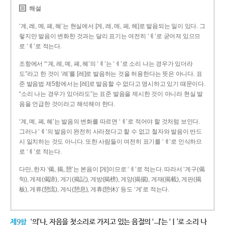
해설
‘계, 례, 몌, 폐, 혜’는 현실에서 [게, 레, 메, 페, 헤]로 발음되는 일이 있다. 그
렇지만 발음이 변화한 것과는 달리 표기는 여전히 ‘ㅖ’로 굳어져 있으므
로 ‘ㅖ’로 적는다.
조항에서 “‘계, 례, 몌, 폐, 혜’의 ‘ㅖ’는 ‘ㅔ’로 소리 나는 경우가 있더라
도”라고 한 것이 ‘례’를 [레]로 발음하는 것을 허용한다는 뜻은 아니다. 표
준 발음법 제5항에서는 [레]로 발음할 수 없다고 명시하고 있기 때문이다.
“소리 나는 경우가 있더라도”는 표준 발음을 제시한 것이 아니라 현실 발
음을 언급한 것이라고 해석해야 한다.
‘계, 몌, 폐, 혜’는 발음의 변화를 따르면 ‘ㅔ’로 적어야 할 것처럼 보인다.
그러나 ‘ㅖ’의 발음이 완전히 사라졌다고 할 수 없고 철자와 발음이 반드
시 일치하는 것도 아니다. 또한 사람들이 여전히 표기를 ‘ㅖ’로 인식하므
로 ‘ㅖ’로 적는다.
다만, 한자 ‘偈, 揭, 憩’는 본음이 [게]이므로 ‘ㅔ’로 적는다. 따라서 ‘게구(偈
句), 게제(偈諦), 게기(揭記), 게방(揭榜), 게양(揭揚), 게재(揭載), 게판(揭
板), 게류(憩流), 게식(憩息), 게휴(憩休)’ 등도 ‘게’로 적는다.
제9항
‘의’나, 자음을 첫소리로 가지고 있는 음절의 ‘ㅢ’는 ‘ㅣ’로 소리 나