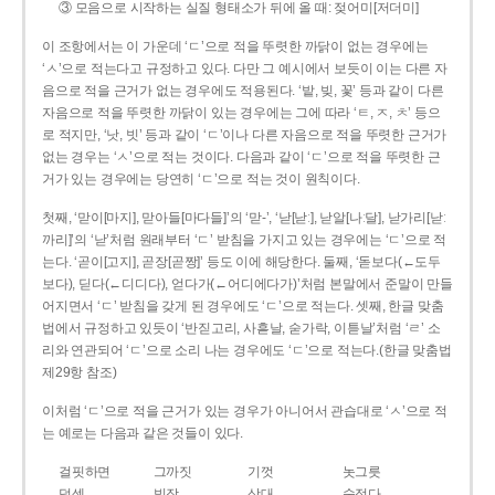
③ 모음으로 시작하는 실질 형태소가 뒤에 올 때: 젖어미[저더미]
이 조항에서는 이 가운데 ‘ㄷ’으로 적을 뚜렷한 까닭이 없는 경우에는
‘ㅅ’으로 적는다고 규정하고 있다. 다만 그 예시에서 보듯이 이는 다른 자
음으로 적을 근거가 없는 경우에도 적용된다. ‘밭, 빚, 꽃’ 등과 같이 다른
자음으로 적을 뚜렷한 까닭이 있는 경우에는 그에 따라 ‘ㅌ, ㅈ, ㅊ’ 등으
로 적지만, ‘낫, 빗’ 등과 같이 ‘ㄷ’이나 다른 자음으로 적을 뚜렷한 근거가
없는 경우는 ‘ㅅ’으로 적는 것이다. 다음과 같이 ‘ㄷ’으로 적을 뚜렷한 근
거가 있는 경우에는 당연히 ‘ㄷ’으로 적는 것이 원칙이다.
첫째, ‘맏이[마지], 맏아들[마다들]’의 ‘맏-’, ‘낟[낟ː], 낟알[나ː달], 낟가리[낟ː
까리]’의 ‘낟’처럼 원래부터 ‘ㄷ’ 받침을 가지고 있는 경우에는 ‘ㄷ’으로 적
는다. ‘곧이[고지], 곧장[곧짱]’ 등도 이에 해당한다. 둘째, ‘돋보다(←도두
보다), 딛다(←디디다), 얻다가(←어디에다가)’처럼 본말에서 준말이 만들
어지면서 ‘ㄷ’ 받침을 갖게 된 경우에도 ‘ㄷ’으로 적는다. 셋째, 한글 맞춤
법에서 규정하고 있듯이 ‘반짇고리, 사흗날, 숟가락, 이튿날’처럼 ‘ㄹ’ 소
리와 연관되어 ‘ㄷ’으로 소리 나는 경우에도 ‘ㄷ’으로 적는다.(한글 맞춤법
제29항 참조)
이처럼 ‘ㄷ’으로 적을 근거가 있는 경우가 아니어서 관습대로 ‘ㅅ’으로 적
는 예로는 다음과 같은 것들이 있다.
걸핏하면
그까짓
기껏
놋그릇
덧셈
빗장
삿대
숫접다