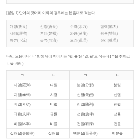
[붙임 1] 단어의 첫머리 이외의 경우에는 본음대로 적는다.
개량(改良)
선량(善良)
수력(水力)
협력(協力)
사례(謝禮)
혼례(婚禮)
와룡(臥龍)
쌍룡(雙龍)
하류(下流)
급류(急流)
도리(道理)
진리(眞理)
다만, 모음이나 ‘ㄴ’ 받침 뒤에 이어지는 ‘렬, 률’은 ‘열, 율’로 적는다.(ㄱ을 취하고
ㄴ을 버림.)
ㄱ
ㄴ
ㄱ
ㄴ
나열(羅列)
나렬
분열(分裂)
분렬
치열(齒列)
치렬
선열(先烈)
선렬
비열(卑劣)
비렬
진열(陳列)
진렬
규율(規律)
규률
선율(旋律)
선률
비율(比率)
비률
전율(戰慄)
전률
실패율(失敗率)
실패률
백분율(百分率)
백분률