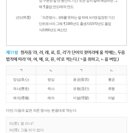
상 구분한 일 년 동안의 기간. 또는 앞의 말에 해당하는 그
해. ¶ 졸업 연도/제작 연도.
년도(年度)
「의존명사」((해를 뜻하는 말 뒤에 쓰여)) 일정한 기간
단위로서의 그해. ¶ 1985년도 출생자/1970년도 졸업
식/1990년도 예산안.
제11항
한자음 ‘랴, 려, 례, 료, 류, 리’가 단어의 첫머리에 올 적에는, 두음
법칙에 따라 ‘야, 여, 예, 요, 유, 이’로 적는다.(ㄱ을 취하고, ㄴ을 버림.)
ㄱ
ㄴ
ㄱ
ㄴ
양심(良心)
량심
용궁(龍宮)
룡궁
역사(歷史)
력사
유행(流行)
류행
예의(禮儀)
례의
이발(理髮)
리발
다만, 다음과 같은 의존 명사는 본음대로 적는다.
리(里): 몇 리냐?
리(理): 그럴 리가 없다.