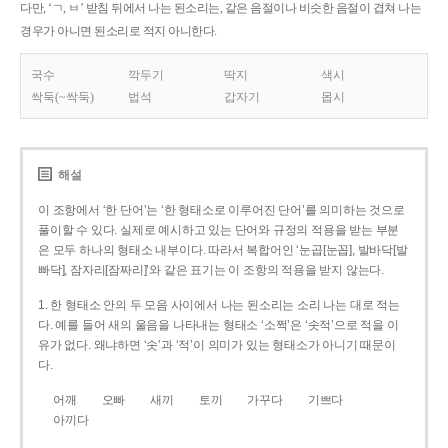
다만, ‘ㄱ, ㅂ’ 받침 뒤에서 나는 된소리는, 같은 음절이나 비슷한 음절이 겹쳐 나는
경우가 아니면 된소리로 적지 아니한다.
국수
깍두기
딱지
색시
싹둑(~싹둑)
법석
갑자기
몹시
해설
이 조항에서 ‘한 단어’는 ‘한 형태소로 이루어진 단어’를 의미하는 것으로
풀이할 수 있다. 실제로 예시하고 있는 단어와 규정의 적용을 받는 부분
은 모두 하나의 형태소 내부이다. 따라서 복합어인 ‘눈곱[눈꼽], 발바닥[발
빠닥], 잠자리[잠짜리]’와 같은 표기는 이 조항의 적용을 받지 않는다.
1. 한 형태소 안의 두 모음 사이에서 나는 된소리는 소리 나는 대로 적는
다. 예를 들어 새의 울음을 나타내는 형태소 ‘소쩍’은 ‘솟적’으로 적을 이
유가 없다. 왜냐하면 ‘솟’과 ‘적’이 의미가 있는 형태소가 아니기 때문이
다.
어깨
오빠
새끼
토끼
가꾸다
기쁘다
아끼다