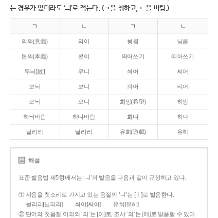
는 경우가 있더라도 ‘ㅢ’로 적는다. (ㄱ을 취하고, ㄴ을 버림.)
ㄱ
ㄴ
ㄱ
ㄴ
의의(意義)
의이
닁큼
닝큼
본의(本義)
본이
띄어쓰기
띠어쓰기
무늬[紋]
무니
씌어
씨어
보늬
보니
틔어
티어
오늬
오니
희망(希望)
히망
하늬바람
하니바람
희다
히다
늴리리
닐리리
유희(遊戱)
유히
해설
표준 발음법 제5항에서는 ‘ㅢ’의 발음을 다음과 같이 규정하고 있다.
① 자음을 첫소리로 가지고 있는 음절의 ‘ㅢ’는 [ㅣ]로 발음한다.
늴리리[닐리리]
씌어[씨어]
유희[유히]
② 단어의 첫음절 이외의 ‘의’는 [이]로, 조사 ‘의’는 [에]로 발음할 수 있다.