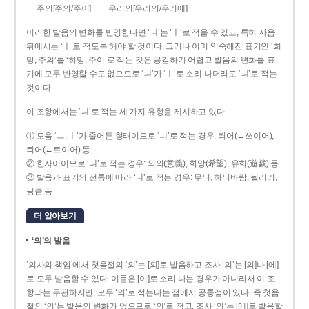
주의[주의/주이]
우리의[우리의/우리에]
이러한 발음의 변화를 반영한다면 ‘ㅢ’는 ‘ㅣ’로 적을 수 있고, 특히 자음
뒤에서는 ‘ㅣ’로 적도록 해야 할 것이다. 그러나 이미 익숙해진 표기인 ‘희
망, 주의’를 ‘히망, 주이’로 적는 것은 공감하기 어렵고 발음의 변화를 표
기에 모두 반영할 수도 없으므로 ‘ㅢ’가 ‘ㅣ’로 소리 나더라도 ‘ㅢ’로 적는
것이다.
이 조항에서는 ‘ㅢ’로 적는 세 가지 유형을 제시하고 있다.
① 모음 ‘ㅡ, ㅣ’가 줄어든 형태이므로 ‘ㅢ’로 적는 경우: 씌어(←쓰이어),
틔어(←트이어) 등
② 한자어이므로 ‘ㅢ’로 적는 경우: 의의(意義), 희망(希望), 유희(遊戱) 등
③ 발음과 표기의 전통에 따라 ‘ㅢ’로 적는 경우: 무늬, 하늬바람, 늴리리,
닁큼 등
더 알아보기
‘의’의 발음
‘의사의 책임’에서 첫음절의 ‘의’는 [의]로 발음하고 조사 ‘의’는 [의]나 [에]
로 모두 발음할 수 있다. 이들은 [이]로 소리 나는 경우가 아니라서 이 조
항과는 무관하지만, 모두 ‘의’로 적는다는 점에서 공통점이 있다. 즉 첫음
절의 ‘의’는 발음의 변화가 없으므로 ‘의’로 적고, 조사 ‘의’는 [에]로 발음할