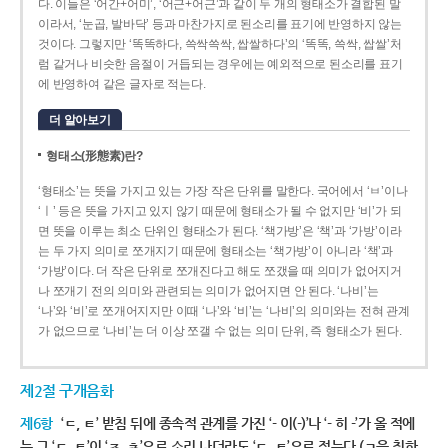
다. 이들은 ‘어간+어미’, ‘어근+어근’과 같이 두 개의 형태소가 결합된 말
이라서, ‘눈곱, 발바닥’ 등과 마찬가지로 된소리를 표기에 반영하지 않는
것이다. 그렇지만 ‘똑똑하다, 쓱싹쓱싹, 쌉쌀하다’의 ‘똑똑, 쓱싹, 쌉쌀’처
럼 같거나 비슷한 음절이 거듭되는 경우에는 예외적으로 된소리를 표기
에 반영하여 같은 글자로 적는다.
더 알아보기
형태소(形態素)란?
‘형태소’는 뜻을 가지고 있는 가장 작은 단위를 말한다. 국어에서 ‘ㅂ’이나
‘ㅣ’ 등은 뜻을 가지고 있지 않기 때문에 형태소가 될 수 없지만 ‘비’가 되
면 뜻을 이루는 최소 단위인 형태소가 된다. ‘책가방’은 ‘책’과 ‘가방’이라
는 두 가지 의미로 쪼개지기 때문에 형태소는 ‘책가방’이 아니라 ‘책’과
‘가방’이다. 더 작은 단위로 쪼개진다고 해도 쪼갰을 때 의미가 없어지거
나 쪼개기 전의 의미와 관련되는 의미가 없어지면 안 된다. ‘나비’는
‘나’와 ‘비’로 쪼개어지지만 이때 ‘나’와 ‘비’는 ‘나비’의 의미와는 전혀 관계
가 없으므로 ‘나비’는 더 이상 쪼갤 수 없는 의미 단위, 즉 형태소가 된다.
제2절 구개음화
제6항
‘ㄷ, ㅌ’ 받침 뒤에 종속적 관계를 가진 ‘- 이(-)’나 ‘- 히 -’가 올 적에
는 그 ‘ㄷ, ㅌ’이 ‘ㅈ, ㅊ’으로 소리 나더라도 ‘ㄷ, ㅌ’으로 적는다.(ㄱ을 취하