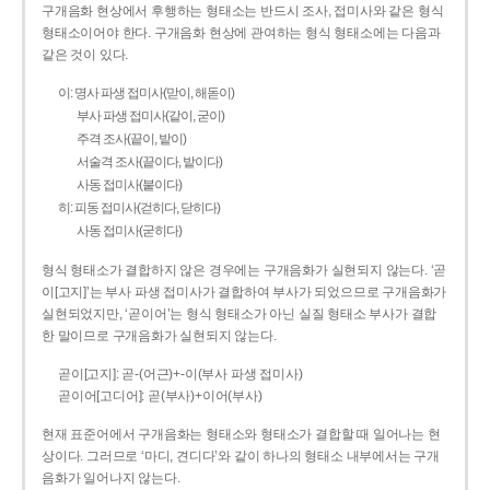
구개음화 현상에서 후행하는 형태소는 반드시 조사, 접미사와 같은 형식
형태소이어야 한다. 구개음화 현상에 관여하는 형식 형태소에는 다음과
같은 것이 있다.
이: 명사 파생 접미사(맏이, 해돋이)
부사 파생 접미사(같이, 굳이)
주격 조사(끝이, 밭이)
서술격 조사(끝이다, 밭이다)
사동 접미사(붙이다)
히: 피동 접미사(걷히다, 닫히다)
사동 접미사(굳히다)
형식 형태소가 결합하지 않은 경우에는 구개음화가 실현되지 않는다. ‘곧
이[고지]’는 부사 파생 접미사가 결합하여 부사가 되었으므로 구개음화가
실현되었지만, ‘곧이어’는 형식 형태소가 아닌 실질 형태소 부사가 결합
한 말이므로 구개음화가 실현되지 않는다.
곧이[고지]: 곧-­(어근)+­-이(부사 파생 접미사)
곧이어[고디어]: 곧(부사)+이어(부사)
현재 표준어에서 구개음화는 형태소와 형태소가 결합할 때 일어나는 현
상이다. 그러므로 ‘마디, 견디다’와 같이 하나의 형태소 내부에서는 구개
음화가 일어나지 않는다.