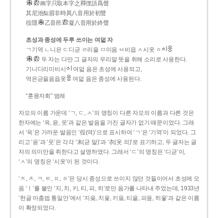
兩字只取本字之釋俚語爲聲
其尼池梨眉非時異八音用於初聲
役隱
乙音邑
凝八音用於終聲
초성과 종성에 두루 쓰이는 여덟 자
ㄱ기역 ㄴ니은 ㄷ디귿 ㄹ리을 ㅁ미음 ㅂ비읍 ㅅ시옷 ㆁ
두 자는 다만 그 글자의 우리말 뜻을 취해 소리로 사용한다.
기니디리미비시
여덟 음은 초성에 사용되고,
역은귿을음읍옷
여덟 음은 종성에 사용된다.
“훈몽자회” 범례
자모의 이름 가운데 ‘ㄱ, ㄷ, ㅅ’의 명칭이 다른 자모의 이름과 다른 것은
한자에는 ‘윽, 읃, 읏’과 같은 발음을 가진 글자가 없기 때문이었다. 그래
서 ‘윽’은 가까운 발음인 ‘役(역)’으로 표시하여 ‘ㄱ’은 ‘기역’이 되었다. 그
리고 ‘읃’과 ‘읏’은 각각 ‘末(귿 말)’과 ‘衣(옷 의)’로 표기하고, 두 글자는 글
자의 의미만을 취한다고 설명하였다. 그래서 ‘ㄷ’의 명칭은 ‘디귿’이,
‘ㅅ’의 명칭은 ‘시옷’이 된 것이다.
‘ㅈ, ㅊ, ㅋ, ㅌ, ㅍ, ㅎ’은 당시 종성으로 쓰이지 않던 것들이어서 초성에 모
음 ‘ㅣ’를 붙인 ‘지, 치, 키, 티, 피, 히’로만 음가를 나타내 주었는데, 1933년
‘한글 마춤법 통일안’에서 ‘지읒, 치읓, 키읔, 티읕, 피읖, 히읗’과 같은 이름
이 확정되었다.