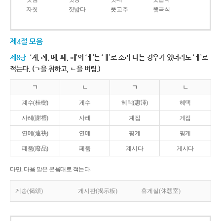
자칫
짓밟다
풋고추
햇곡식
제4절 모음
제8항
‘계, 례, 몌, 폐, 혜’의 ‘ㅖ’는 ‘ㅔ’로 소리 나는 경우가 있더라도 ‘ㅖ’로
적는다. (ㄱ을 취하고, ㄴ을 버림.)
ㄱ
ㄴ
ㄱ
ㄴ
계수(桂樹)
게수
혜택(惠澤)
헤택
사례(謝禮)
사레
계집
게집
연몌(連袂)
연메
핑계
핑게
폐품(廢品)
페품
계시다
게시다
다만, 다음 말은 본음대로 적는다.
게송(偈頌)
게시판(揭示板)
휴게실(休憩室)