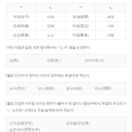
ㄱ
ㄴ
ㄱ
ㄴ
여자(女子)
녀자
유대(紐帶)
뉴대
연세(年歲)
년세
이토(泥土)
니토
요소(尿素)
뇨소
익명(匿名)
닉명
다만, 다음과 같은 의존 명사에서는 ‘냐, 녀’ 음을 인정한다.
냥(兩)
냥쭝(兩-)
년(年)(몇 년)
[붙임 1] 단어의 첫머리 이외의 경우에는 본음대로 적는다.
남녀(男女)
당뇨(糖尿)
결뉴(結紐)
은닉(隱匿)
[붙임 2] 접두사처럼 쓰이는 한자가 붙어서 된 말이나 합성어에서, 뒷말의 첫소리가
‘ㄴ’ 소리로 나더라도 두음 법칙에 따라 적는다.
신여성(新女性)
공염불(空念佛)
남존여비(男尊女卑)