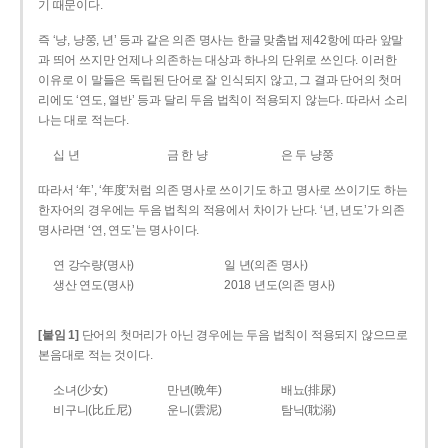
기 때문이다.
즉 ‘냥, 냥쭝, 년’ 등과 같은 의존 명사는 한글 맞춤법 제42항에 따라 앞말
과 띄어 쓰지만 언제나 의존하는 대상과 하나의 단위로 쓰인다. 이러한
이유로 이 말들은 독립된 단어로 잘 인식되지 않고, 그 결과 단어의 첫머
리에도 ‘연도, 열반’ 등과 달리 두음 법칙이 적용되지 않는다. 따라서 소리
나는 대로 적는다.
십 년
금 한 냥
은 두 냥쭝
따라서 ‘年’, ‘年度’처럼 의존 명사로 쓰이기도 하고 명사로 쓰이기도 하는
한자어의 경우에는 두음 법칙의 적용에서 차이가 난다. ‘년, 년도’가 의존
명사라면 ‘연, 연도’는 명사이다.
연 강수량(명사)
일 년(의존 명사)
생산 연도(명사)
2018 년도(의존 명사)
[붙임 1]
단어의 첫머리가 아닌 경우에는 두음 법칙이 적용되지 않으므로
본음대로 적는 것이다.
소녀(少女)
만년(晩年)
배뇨(排尿)
비구니(比丘尼)
운니(雲泥)
탐닉(耽溺)