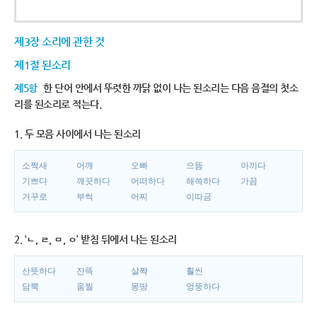
제3장 소리에 관한 것
제1절 된소리
제5항
한 단어 안에서 뚜렷한 까닭 없이 나는 된소리는 다음 음절의 첫소
리를 된소리로 적는다.
1. 두 모음 사이에서 나는 된소리
소쩍새
어깨
오빠
으뜸
아끼다
기쁘다
깨끗하다
어떠하다
해쓱하다
가끔
거꾸로
부썩
어찌
이따금
2. ‘ㄴ, ㄹ, ㅁ, ㅇ’ 받침 뒤에서 나는 된소리
산뜻하다
잔뜩
살짝
훨씬
담뿍
움찔
몽땅
엉뚱하다