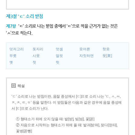
제3절 'ㄷ' 소리 받침
제7항
‘ㄷ’ 소리로 나는 받침 중에서 ‘ㄷ’으로 적을 근거가 없는 것은
‘ㅅ’으로 적는다.
덧저고리
돗자리
엇셈
웃어른
핫옷
무릇
사뭇
얼핏
자칫하면
뭇[衆]
옛
첫
헛
해설
‘ㄷ’ 소리로 나는 받침이란, 음절 종성에서 [ㄷ]으로 소리 나는 ‘ㄷ, ㅅ, ㅆ,
ㅈ, ㅊ, ㅌ, ㅎ’ 등을 말한다. 이 받침들은 다음과 같은 경우에 음절 종성에
서 [ㄷ]으로 소리가 난다.
① 형태소가 뒤에 오지 않을 때: 밭[받], 빚[빋], 꽃[꼳]
② 자음으로 시작하는 형태소가 뒤에 올 때: 밭과[받꽈], 젖다[젇따],
꽃병[꼳뼝]