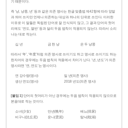
기 때문이다.
즉 ‘냥, 냥쭝, 년’ 등과 같은 의존 명사는 한글 맞춤법 제42항에 따라 앞말
과 띄어 쓰지만 언제나 의존하는 대상과 하나의 단위로 쓰인다. 이러한
이유로 이 말들은 독립된 단어로 잘 인식되지 않고, 그 결과 단어의 첫머
리에도 ‘연도, 열반’ 등과 달리 두음 법칙이 적용되지 않는다. 따라서 소리
나는 대로 적는다.
십 년
금 한 냥
은 두 냥쭝
따라서 ‘年’, ‘年度’처럼 의존 명사로 쓰이기도 하고 명사로 쓰이기도 하는
한자어의 경우에는 두음 법칙의 적용에서 차이가 난다. ‘년, 년도’가 의존
명사라면 ‘연, 연도’는 명사이다.
연 강수량(명사)
일 년(의존 명사)
생산 연도(명사)
2018 년도(의존 명사)
[붙임 1]
단어의 첫머리가 아닌 경우에는 두음 법칙이 적용되지 않으므로
본음대로 적는 것이다.
소녀(少女)
만년(晩年)
배뇨(排尿)
비구니(比丘尼)
운니(雲泥)
탐닉(耽溺)