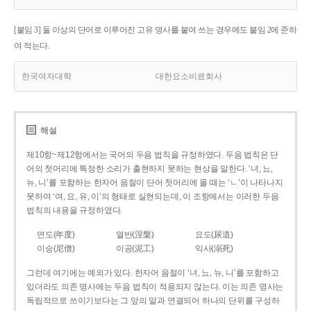
[붙임 3] 둘 이상의 단어로 이루어진 고유 명사를 붙여 쓰는 경우에도 붙임 2에 준하
여 적는다.
한국여자대학
대한요소비료회사
해설
제10항~제12항에서는 국어의 두음 법칙을 규정하였다. 두음 법칙은 단
어의 첫머리에 특정한 소리가 출현하지 못하는 현상을 말한다. ‘녀, 뇨,
뉴, 니’를 포함하는 한자어 음절이 단어 첫머리에 올 때는 ‘ㄴ’이 나타나지
못하여 ‘여, 요, 유, 이’의 형태로 실현되는데, 이 조항에서는 이러한 두음
법칙의 내용을 규정하였다.
연도(年度)
열반(涅槃)
요도(尿道)
이승(尼僧)
이공(泥工)
익사(溺死)
그런데 여기에는 예외가 있다. 한자어 음절이 ‘녀, 뇨, 뉴, 니’를 포함하고
있더라도 의존 명사에는 두음 법칙이 적용되지 않는다. 이는 의존 명사는
독립적으로 쓰이기보다는 그 앞의 말과 연결되어 하나의 단위를 구성하