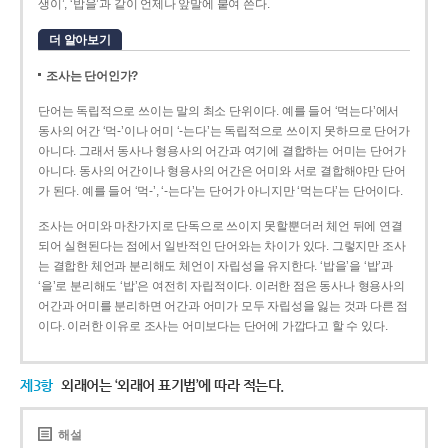
생이’, ‘밥을’과 같이 언제나 앞말에 붙여 쓴다.
더 알아보기
조사는 단어인가?
단어는 독립적으로 쓰이는 말의 최소 단위이다. 예를 들어 ‘먹는다’에서
동사의 어간 ‘먹-­’이나 어미 ‘­-는다’는 독립적으로 쓰이지 못하므로 단어가
아니다. 그래서 동사나 형용사의 어간과 여기에 결합하는 어미는 단어가
아니다. 동사의 어간이나 형용사의 어간은 어미와 서로 결합해야만 단어
가 된다. 예를 들어 ‘먹-’, ‘-는다’는 단어가 아니지만 ‘먹는다’는 단어이다.
조사는 어미와 마찬가지로 단독으로 쓰이지 못할뿐더러 체언 뒤에 연결
되어 실현된다는 점에서 일반적인 단어와는 차이가 있다. 그렇지만 조사
는 결합한 체언과 분리해도 체언이 자립성을 유지한다. ‘밥을’을 ‘밥’과
‘을’로 분리해도 ‘밥’은 여전히 자립적이다. 이러한 점은 동사나 형용사의
어간과 어미를 분리하면 어간과 어미가 모두 자립성을 잃는 것과 다른 점
이다. 이러한 이유로 조사는 어미보다는 단어에 가깝다고 할 수 있다.
제3항
외래어는 ‘외래어 표기법’에 따라 적는다.
해설