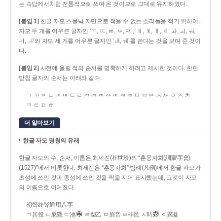
는 속담에서처럼 전통적으로 쓰여 온 것이므로 그대로 유지하였다.
[붙임 1]
한글 자모 스물넉 자만으로 적을 수 없는 소리들을 적기 위하여,
자모 두 개를 어우른 글자인 ‘ㄲ, ㄸ, ㅃ, ㅆ, ㅉ’, ‘ㅐ, ㅒ, ㅔ, ㅖ, ㅘ, ㅚ, ㅝ,
ㅟ, ㅢ’와 자모 세 개를 어우른 글자인 ‘ㅙ, ㅞ’를 쓴다는 것을 보여 준 것이
다.
[붙임 2]
사전에 올릴 적의 순서를 명확하게 하려고 제시한 것이다. 한편
받침 글자의 순서는 아래와 같다.
ㄱ ㄲ ㄳ ㄴ ㄵ ㄶ ㄷ ㄹ ㄺ ㄻ ㄼ ㄽ ㄾ ㄿ ㅀ ㅁ ㅂ ㅄ ㅅ ㅆ ㅇ ㅈ ㅊ
ㅋ ㅌ ㅍ ㅎ
더 알아보기
한글 자모 명칭의 유래
한글 자모의 수, 순서, 이름은 최세진(崔世珍)의 “훈몽자회(訓蒙字會)
(1527)”에서 비롯한다. 최세진은 “훈몽자회” 범례(凡例)에서 한글 자모가
초성에 쓰인 것과 종성에 쓰인 것을 짝을 지어 표시했는데, 그것이 자모
의 이름으로 이어졌다.
初聲終聲通用八字
ㄱ其役 ㄴ尼隱 ㄷ池
ㄹ梨乙 ㅁ眉音 ㅂ非邑 ㅅ時
ㆁ異凝