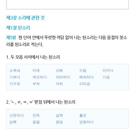
제3장 소리에 관한 것
제1절 된소리
제5항
한 단어 안에서 뚜렷한 까닭 없이 나는 된소리는 다음 음절의 첫소
리를 된소리로 적는다.
1. 두 모음 사이에서 나는 된소리
소쩍새
어깨
오빠
으뜸
아끼다
기쁘다
깨끗하다
어떠하다
해쓱하다
가끔
거꾸로
부썩
어찌
이따금
2. ‘ㄴ, ㄹ, ㅁ, ㅇ’ 받침 뒤에서 나는 된소리
산뜻하다
잔뜩
살짝
훨씬
담뿍
움찔
몽땅
엉뚱하다