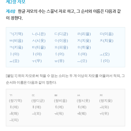
제2장 자모
제4항
한글 자모의 수는 스물넉 자로 하고, 그 순서와 이름은 다음과 같
이 정한다.
ㄱ(기역)
ㄴ(니은)
ㄷ(디귿)
ㄹ(리을)
ㅁ(미음)
ㅂ(비읍)
ㅅ(시옷)
ㅇ(이응)
ㅈ(지읒)
ㅊ(치읓)
ㅋ(키읔)
ㅌ(티읕)
ㅍ(피읖)
ㅎ(히읗)
ㅏ(아)
ㅑ(야)
ㅓ(어)
ㅕ(여)
ㅗ(오)
ㅛ(요)
ㅜ(우)
ㅠ(유)
ㅡ(으)
ㅣ(이)
[붙임 1] 위의 자모로써 적을 수 없는 소리는 두 개 이상의 자모를 어울러서 적되, 그
순서와 이름은 다음과 같이 정한다.
ㄲ
ㄸ
ㅃ
ㅆ
ㅉ
(쌍기역)
(쌍디귿)
(쌍비읍)
(쌍시옷)
(쌍지읒)
ㅐ(애)
ㅒ(얘)
ㅔ(에)
ㅖ(예)
ㅘ(와)
ㅙ(왜)
ㅚ(외)
ㅝ(워)
ㅞ(웨)
ㅟ(위)
ㅢ(의)