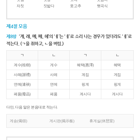
자칫
짓밟다
풋고추
햇곡식
제4절 모음
제8항
‘계, 례, 몌, 폐, 혜’의 ‘ㅖ’는 ‘ㅔ’로 소리 나는 경우가 있더라도 ‘ㅖ’로
적는다. (ㄱ을 취하고, ㄴ을 버림.)
ㄱ
ㄴ
ㄱ
ㄴ
계수(桂樹)
게수
혜택(惠澤)
헤택
사례(謝禮)
사레
계집
게집
연몌(連袂)
연메
핑계
핑게
폐품(廢品)
페품
계시다
게시다
다만, 다음 말은 본음대로 적는다.
게송(偈頌)
게시판(揭示板)
휴게실(休憩室)