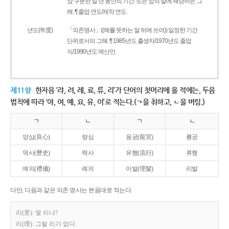
상 구분한 일 년 동안의 기간. 또는 앞의 말에 해당하는 그
해. ¶ 졸업 연도/제작 연도.
년도(年度)
「의존명사」((해를 뜻하는 말 뒤에 쓰여)) 일정한 기간
단위로서의 그해. ¶ 1985년도 출생자/1970년도 졸업
식/1990년도 예산안.
제11항
한자음 ‘랴, 려, 례, 료, 류, 리’가 단어의 첫머리에 올 적에는, 두음
법칙에 따라 ‘야, 여, 예, 요, 유, 이’로 적는다.(ㄱ을 취하고, ㄴ을 버림.)
ㄱ
ㄴ
ㄱ
ㄴ
양심(良心)
량심
용궁(龍宮)
룡궁
역사(歷史)
력사
유행(流行)
류행
예의(禮儀)
례의
이발(理髮)
리발
다만, 다음과 같은 의존 명사는 본음대로 적는다.
리(里): 몇 리냐?
리(理): 그럴 리가 없다.