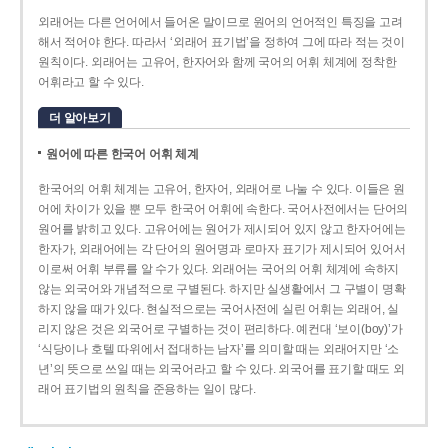
외래어는 다른 언어에서 들어온 말이므로 원어의 언어적인 특징을 고려
해서 적어야 한다. 따라서 ‘외래어 표기법’을 정하여 그에 따라 적는 것이
원칙이다. 외래어는 고유어, 한자어와 함께 국어의 어휘 체계에 정착한
어휘라고 할 수 있다.
더 알아보기
원어에 따른 한국어 어휘 체계
한국어의 어휘 체계는 고유어, 한자어, 외래어로 나눌 수 있다. 이들은 원
어에 차이가 있을 뿐 모두 한국어 어휘에 속한다. 국어사전에서는 단어의
원어를 밝히고 있다. 고유어에는 원어가 제시되어 있지 않고 한자어에는
한자가, 외래어에는 각 단어의 원어명과 로마자 표기가 제시되어 있어서
이로써 어휘 부류를 알 수가 있다. 외래어는 국어의 어휘 체계에 속하지
않는 외국어와 개념적으로 구별된다. 하지만 실생활에서 그 구별이 명확
하지 않을 때가 있다. 현실적으로는 국어사전에 실린 어휘는 외래어, 실
리지 않은 것은 외국어로 구별하는 것이 편리하다. 예컨대 ‘보이(boy)’가
‘식당이나 호텔 따위에서 접대하는 남자’를 의미할 때는 외래어지만 ‘소
년’의 뜻으로 쓰일 때는 외국어라고 할 수 있다. 외국어를 표기할 때도 외
래어 표기법의 원칙을 준용하는 일이 많다.