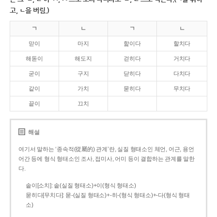
고, ㄴ을 버림.)
ㄱ
ㄴ
ㄱ
ㄴ
맏이
마지
핥이다
할치다
해돋이
해도지
걷히다
거치다
굳이
구지
닫히다
다치다
같이
가치
묻히다
무치다
끝이
끄치
해설
여기서 말하는 ‘종속적(從屬的) 관계’란, 실질 형태소인 체언, 어근, 용언
어간 등에 형식 형태소인 조사, 접미사, 어미 등이 결합하는 관계를 말한
다.
솥이[소치]: 솥(실질 형태소)+이(형식 형태소)
묻히다[무치다]: 묻­-(실질 형태소)+­-히­-(형식 형태소)+-다(형식 형태
소)