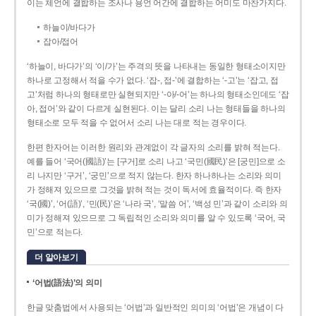
이는 체언에 결합하는 조사나 용언 어간에 결합하는 어미도 마찬가지다.
하늘이/바다가
잡아/접어
‘하늘이, 바다가’의 ‘이/가’는 주격의 뜻을 나타내는 동일한 형태소이지만
하나로 고정해서 적을 수가 없다. ‘잡-, 접-’에 결합하는 ‘-고’는 ‘잡고, 접
고’처럼 하나의 형태로만 실현되지만 ‘-아/-어’는 하나의 형태소인데도 ‘잡
아, 접어’와 같이 다르게 실현된다. 이는 달리 소리 나는 형태들을 하나의
형태소로 모두 적을 수 없어서 소리 나는 대로 적는 경우이다.
한편 한자어는 이러한 원리와 관계없이 각 글자의 소리를 밝혀 적는다.
예를 들어 ‘국어(國語)’는 [구거]로 소리 나고 ‘국민(國民)’은 [궁민]으로 소
리 나지만 ‘구거’, ‘궁민’으로 적지 않는다. 한자 하나하나는 소리와 의미
가 정해져 있으므로 그것을 밝혀 적는 것이 독서에 효율적이다. 즉 한자
‘국(國)’, ‘어(語)’, ‘민(民)’은 ‘나라 국’, ‘말씀 어’, ‘백성 민’과 같이 소리와 의
미가 정해져 있으므로 그 독립적인 소리와 의미를 알 수 있도록 ‘국어, 국
민’으로 적는다.
더 알아보기
‘어법(語法)’의 의미
한글 맞춤법에서 사용되는 ‘어법’과 일반적인 의미의 ‘어법’은 개념이 다