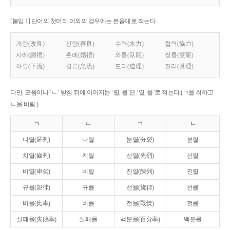
[붙임 1] 단어의 첫머리 이외의 경우에는 본음대로 적는다.
개량(改良)
선량(善良)
수력(水力)
협력(協力)
사례(謝禮)
혼례(婚禮)
와룡(臥龍)
쌍룡(雙龍)
하류(下流)
급류(急流)
도리(道理)
진리(眞理)
다만, 모음이나 ‘ㄴ’ 받침 뒤에 이어지는 ‘렬, 률’은 ‘열, 율’로 적는다.(ㄱ을 취하고
ㄴ을 버림.)
ㄱ
ㄴ
ㄱ
ㄴ
나열(羅列)
나렬
분열(分裂)
분렬
치열(齒列)
치렬
선열(先烈)
선렬
비열(卑劣)
비렬
진열(陳列)
진렬
규율(規律)
규률
선율(旋律)
선률
비율(比率)
비률
전율(戰慄)
전률
실패율(失敗率)
실패률
백분율(百分率)
백분률