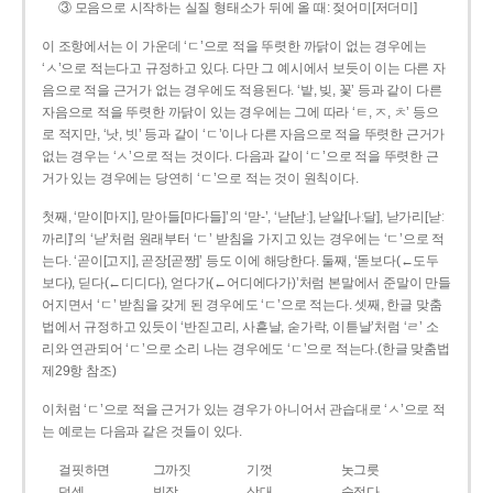
③ 모음으로 시작하는 실질 형태소가 뒤에 올 때: 젖어미[저더미]
이 조항에서는 이 가운데 ‘ㄷ’으로 적을 뚜렷한 까닭이 없는 경우에는
‘ㅅ’으로 적는다고 규정하고 있다. 다만 그 예시에서 보듯이 이는 다른 자
음으로 적을 근거가 없는 경우에도 적용된다. ‘밭, 빚, 꽃’ 등과 같이 다른
자음으로 적을 뚜렷한 까닭이 있는 경우에는 그에 따라 ‘ㅌ, ㅈ, ㅊ’ 등으
로 적지만, ‘낫, 빗’ 등과 같이 ‘ㄷ’이나 다른 자음으로 적을 뚜렷한 근거가
없는 경우는 ‘ㅅ’으로 적는 것이다. 다음과 같이 ‘ㄷ’으로 적을 뚜렷한 근
거가 있는 경우에는 당연히 ‘ㄷ’으로 적는 것이 원칙이다.
첫째, ‘맏이[마지], 맏아들[마다들]’의 ‘맏-’, ‘낟[낟ː], 낟알[나ː달], 낟가리[낟ː
까리]’의 ‘낟’처럼 원래부터 ‘ㄷ’ 받침을 가지고 있는 경우에는 ‘ㄷ’으로 적
는다. ‘곧이[고지], 곧장[곧짱]’ 등도 이에 해당한다. 둘째, ‘돋보다(←도두
보다), 딛다(←디디다), 얻다가(←어디에다가)’처럼 본말에서 준말이 만들
어지면서 ‘ㄷ’ 받침을 갖게 된 경우에도 ‘ㄷ’으로 적는다. 셋째, 한글 맞춤
법에서 규정하고 있듯이 ‘반짇고리, 사흗날, 숟가락, 이튿날’처럼 ‘ㄹ’ 소
리와 연관되어 ‘ㄷ’으로 소리 나는 경우에도 ‘ㄷ’으로 적는다.(한글 맞춤법
제29항 참조)
이처럼 ‘ㄷ’으로 적을 근거가 있는 경우가 아니어서 관습대로 ‘ㅅ’으로 적
는 예로는 다음과 같은 것들이 있다.
걸핏하면
그까짓
기껏
놋그릇
덧셈
빗장
삿대
숫접다