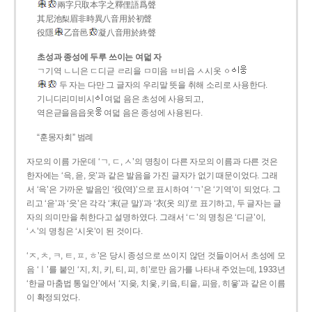
兩字只取本字之釋俚語爲聲
其尼池梨眉非時異八音用於初聲
役隱
乙音邑
凝八音用於終聲
초성과 종성에 두루 쓰이는 여덟 자
ㄱ기역 ㄴ니은 ㄷ디귿 ㄹ리을 ㅁ미음 ㅂ비읍 ㅅ시옷 ㆁ
두 자는 다만 그 글자의 우리말 뜻을 취해 소리로 사용한다.
기니디리미비시
여덟 음은 초성에 사용되고,
역은귿을음읍옷
여덟 음은 종성에 사용된다.
“훈몽자회” 범례
자모의 이름 가운데 ‘ㄱ, ㄷ, ㅅ’의 명칭이 다른 자모의 이름과 다른 것은
한자에는 ‘윽, 읃, 읏’과 같은 발음을 가진 글자가 없기 때문이었다. 그래
서 ‘윽’은 가까운 발음인 ‘役(역)’으로 표시하여 ‘ㄱ’은 ‘기역’이 되었다. 그
리고 ‘읃’과 ‘읏’은 각각 ‘末(귿 말)’과 ‘衣(옷 의)’로 표기하고, 두 글자는 글
자의 의미만을 취한다고 설명하였다. 그래서 ‘ㄷ’의 명칭은 ‘디귿’이,
‘ㅅ’의 명칭은 ‘시옷’이 된 것이다.
‘ㅈ, ㅊ, ㅋ, ㅌ, ㅍ, ㅎ’은 당시 종성으로 쓰이지 않던 것들이어서 초성에 모
음 ‘ㅣ’를 붙인 ‘지, 치, 키, 티, 피, 히’로만 음가를 나타내 주었는데, 1933년
‘한글 마춤법 통일안’에서 ‘지읒, 치읓, 키읔, 티읕, 피읖, 히읗’과 같은 이름
이 확정되었다.