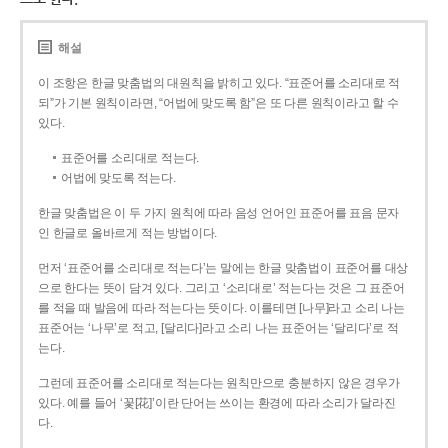
해설
이 조항은 한글 맞춤법의 대원칙을 밝히고 있다. “표준어를 소리대로 적
되”가 기본 원칙이라면, “어법에 맞도록 함”은 또 다른 원칙이라고 할 수
있다.
표준어를 소리대로 적는다.
어법에 맞도록 적는다.
한글 맞춤법은 이 두 가지 원칙에 따라 음성 언어인 표준어를 표음 문자
인 한글로 올바르게 적는 방법이다.
먼저 ‘표준어를 소리대로 적는다’는 말에는 한글 맞춤법이 표준어를 대상
으로 한다는 뜻이 담겨 있다. 그리고 ‘소리대로’ 적는다는 것은 그 표준어
를 적을 때 발음에 따라 적는다는 뜻이다. 이를테면 [나무]라고 소리 나는
표준어는 ‘나무’로 적고, [달리다]라고 소리 나는 표준어는 ‘달리다’로 적
는다.
그런데 표준어를 소리대로 적는다는 원칙만으로 충분하지 않은 경우가
있다. 예를 들어 ‘꽃[花]’이란 단어는 쓰이는 환경에 따라 소리가 달라진
다.