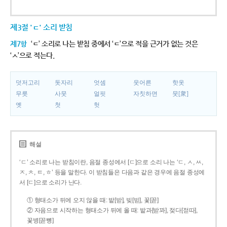
제3절 'ㄷ' 소리 받침
제7항
‘ㄷ’ 소리로 나는 받침 중에서 ‘ㄷ’으로 적을 근거가 없는 것은
‘ㅅ’으로 적는다.
덧저고리
돗자리
엇셈
웃어른
핫옷
무릇
사뭇
얼핏
자칫하면
뭇[衆]
옛
첫
헛
해설
‘ㄷ’ 소리로 나는 받침이란, 음절 종성에서 [ㄷ]으로 소리 나는 ‘ㄷ, ㅅ, ㅆ,
ㅈ, ㅊ, ㅌ, ㅎ’ 등을 말한다. 이 받침들은 다음과 같은 경우에 음절 종성에
서 [ㄷ]으로 소리가 난다.
① 형태소가 뒤에 오지 않을 때: 밭[받], 빚[빋], 꽃[꼳]
② 자음으로 시작하는 형태소가 뒤에 올 때: 밭과[받꽈], 젖다[젇따],
꽃병[꼳뼝]