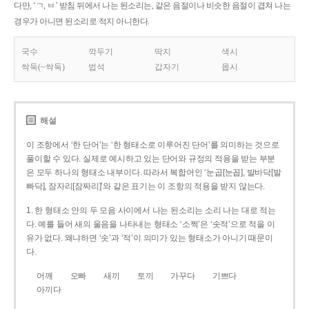
다만, ‘ㄱ, ㅂ’ 받침 뒤에서 나는 된소리는, 같은 음절이나 비슷한 음절이 겹쳐 나는
경우가 아니면 된소리로 적지 아니한다.
국수
깍두기
딱지
색시
싹둑(~싹둑)
법석
갑자기
몹시
해설
이 조항에서 ‘한 단어’는 ‘한 형태소로 이루어진 단어’를 의미하는 것으로
풀이할 수 있다. 실제로 예시하고 있는 단어와 규정의 적용을 받는 부분
은 모두 하나의 형태소 내부이다. 따라서 복합어인 ‘눈곱[눈꼽], 발바닥[발
빠닥], 잠자리[잠짜리]’와 같은 표기는 이 조항의 적용을 받지 않는다.
1. 한 형태소 안의 두 모음 사이에서 나는 된소리는 소리 나는 대로 적는
다. 예를 들어 새의 울음을 나타내는 형태소 ‘소쩍’은 ‘솟적’으로 적을 이
유가 없다. 왜냐하면 ‘솟’과 ‘적’이 의미가 있는 형태소가 아니기 때문이
다.
어깨
오빠
새끼
토끼
가꾸다
기쁘다
아끼다