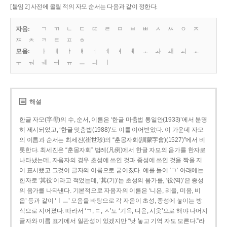
[붙임 2] 사전에 올릴 적의 자모 순서는 다음과 같이 정한다.
자음:
ㄱ
ㄲ
ㄴ
ㄷ
ㄸ
ㄹ
ㅁ
ㅂ
ㅃ
ㅅ
ㅆ
ㅇ
ㅈ
ㅉ
ㅊ
ㅋ
ㅌ
ㅍ
ㅎ
모음:
ㅏ
ㅐ
ㅑ
ㅒ
ㅓ
ㅔ
ㅕ
ㅖ
ㅗ
ㅘ
ㅙ
ㅚ
ㅛ
ㅜ
ㅝ
ㅞ
ㅟ
ㅠ
ㅡ
ㅢ
ㅣ
해설
한글 자모(字母)의 수, 순서, 이름은 ‘한글 마춤법 통일안(1933)’에서 분명
히 제시되었고, ‘한글 맞춤법(1988)’도 이를 이어받았다. 이 가운데 자모
의 이름과 순서는 최세진(崔世珍)의 “훈몽자회(訓蒙字會)(1527)”에서 비
롯한다. 최세진은 “훈몽자회” 범례(凡例)에서 한글 자모의 음가를 한자로
나타냈는데, 자음자의 경우 초성에 쓰인 것과 종성에 쓰인 것을 짝을 지
어 표시했고 그것이 글자의 이름으로 굳어졌다. 예를 들어 ‘ㄱ’ 아래에는
한자로 ‘其役’이라고 적었는데, ‘其(기)’는 초성의 음가를, ‘役(역)’은 종성
의 음가를 나타낸다. 기본적으로 자음자의 이름은 ‘니은, 리을, 미음, 비
읍’ 등과 같이 ‘ㅣㅡ’ 모음을 바탕으로 각 자음이 초성, 종성에 놓이는 방
식으로 지어졌다. 따라서 ‘ㄱ, ㄷ, ㅅ’도 ‘기윽, 디읃, 시읏’으로 해야 나머지
글자와 이름 표기에서 일관성이 있겠지만 “낫 놓고 기역 자도 모른다.”라