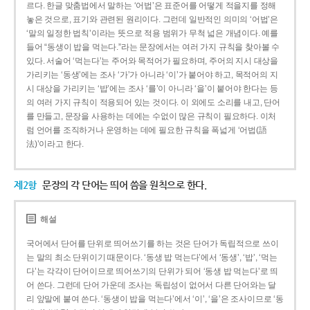
르다. 한글 맞춤법에서 말하는 ‘어법’은 표준어를 어떻게 적을지를 정해
놓은 것으로, 표기와 관련된 원리이다. 그런데 일반적인 의미의 ‘어법’은
‘말의 일정한 법칙’이라는 뜻으로 적용 범위가 무척 넓은 개념이다. 예를
들어 “동생이 밥을 먹는다.”라는 문장에서는 여러 가지 규칙을 찾아볼 수
있다. 서술어 ‘먹는다’는 주어와 목적어가 필요하며, 주어의 지시 대상을
가리키는 ‘동생’에는 조사 ‘가’가 아니라 ‘이’가 붙어야 하고, 목적어의 지
시 대상을 가리키는 ‘밥’에는 조사 ‘를’이 아니라 ‘을’이 붙어야 한다는 등
의 여러 가지 규칙이 적용되어 있는 것이다. 이 외에도 소리를 내고, 단어
를 만들고, 문장을 사용하는 데에는 수없이 많은 규칙이 필요하다. 이처
럼 언어를 조직하거나 운영하는 데에 필요한 규칙을 폭넓게 ‘어법(語
法)’이라고 한다.
제2항
문장의 각 단어는 띄어 씀을 원칙으로 한다.
해설
국어에서 단어를 단위로 띄어쓰기를 하는 것은 단어가 독립적으로 쓰이
는 말의 최소 단위이기 때문이다. ‘동생 밥 먹는다’에서 ‘동생’, ‘밥’, ‘먹는
다’는 각각이 단어이므로 띄어쓰기의 단위가 되어 ‘동생 밥 먹는다’로 띄
어 쓴다. 그런데 단어 가운데 조사는 독립성이 없어서 다른 단어와는 달
리 앞말에 붙여 쓴다. ‘동생이 밥을 먹는다’에서 ‘이’, ‘을’은 조사이므로 ‘동