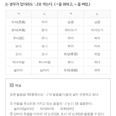
는 경우가 있더라도 ‘ㅢ’로 적는다. (ㄱ을 취하고, ㄴ을 버림.)
ㄱ
ㄴ
ㄱ
ㄴ
의의(意義)
의이
닁큼
닝큼
본의(本義)
본이
띄어쓰기
띠어쓰기
무늬[紋]
무니
씌어
씨어
보늬
보니
틔어
티어
오늬
오니
희망(希望)
히망
하늬바람
하니바람
희다
히다
늴리리
닐리리
유희(遊戱)
유히
해설
표준 발음법 제5항에서는 ‘ㅢ’의 발음을 다음과 같이 규정하고 있다.
① 자음을 첫소리로 가지고 있는 음절의 ‘ㅢ’는 [ㅣ]로 발음한다.
늴리리[닐리리]
씌어[씨어]
유희[유히]
② 단어의 첫음절 이외의 ‘의’는 [이]로, 조사 ‘의’는 [에]로 발음할 수 있다.