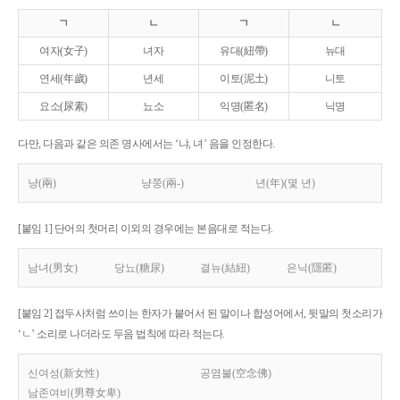
ㄱ
ㄴ
ㄱ
ㄴ
여자(女子)
녀자
유대(紐帶)
뉴대
연세(年歲)
년세
이토(泥土)
니토
요소(尿素)
뇨소
익명(匿名)
닉명
다만, 다음과 같은 의존 명사에서는 ‘냐, 녀’ 음을 인정한다.
냥(兩)
냥쭝(兩-)
년(年)(몇 년)
[붙임 1] 단어의 첫머리 이외의 경우에는 본음대로 적는다.
남녀(男女)
당뇨(糖尿)
결뉴(結紐)
은닉(隱匿)
[붙임 2] 접두사처럼 쓰이는 한자가 붙어서 된 말이나 합성어에서, 뒷말의 첫소리가
‘ㄴ’ 소리로 나더라도 두음 법칙에 따라 적는다.
신여성(新女性)
공염불(空念佛)
남존여비(男尊女卑)