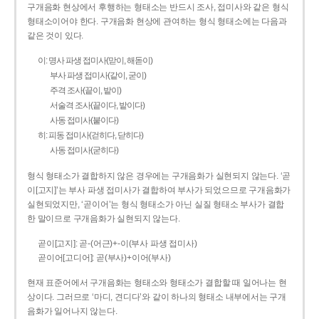
구개음화 현상에서 후행하는 형태소는 반드시 조사, 접미사와 같은 형식
형태소이어야 한다. 구개음화 현상에 관여하는 형식 형태소에는 다음과
같은 것이 있다.
이: 명사 파생 접미사(맏이, 해돋이)
부사 파생 접미사(같이, 굳이)
주격 조사(끝이, 밭이)
서술격 조사(끝이다, 밭이다)
사동 접미사(붙이다)
히: 피동 접미사(걷히다, 닫히다)
사동 접미사(굳히다)
형식 형태소가 결합하지 않은 경우에는 구개음화가 실현되지 않는다. ‘곧
이[고지]’는 부사 파생 접미사가 결합하여 부사가 되었으므로 구개음화가
실현되었지만, ‘곧이어’는 형식 형태소가 아닌 실질 형태소 부사가 결합
한 말이므로 구개음화가 실현되지 않는다.
곧이[고지]: 곧-­(어근)+­-이(부사 파생 접미사)
곧이어[고디어]: 곧(부사)+이어(부사)
현재 표준어에서 구개음화는 형태소와 형태소가 결합할 때 일어나는 현
상이다. 그러므로 ‘마디, 견디다’와 같이 하나의 형태소 내부에서는 구개
음화가 일어나지 않는다.