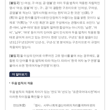
[붙임 2]
‘신-여성, 구-여성, 공-염불’은 이미 두음 법칙이 적용된 자립적인
명사 ‘여성, 염불’에 ‘신-, 구-, 공-’이 결합한 구조이므로 ‘신여성, 구여성,
공염불’로 적는다. ‘접두사처럼 쓰이는 한자’라고 한 것은 ‘신(新), 구
(舊)’와 같은 한자를 접두사로만 단정하기 어렵다는 점을 밝힌 것이다. 실
제로 ‘구(舊)’는 ‘구 시민 회관’과 같은 구성에서는 관형사로도 쓰인다. ‘남
존­-여비, 남부-­여대’ 등은 엄밀히 말하면 합성어는 아니지만, ‘남존’, ‘여
비’, ‘남부’, ‘여대’ 등이 마치 단어와 같이 인식되어 두음 법칙이 적용된 형
태로 굳어져 쓰이고 있는 것이다. 한편 ‘신년도, 구년도’ 등은 발음이 [신
년도], [구ː년도]이며 ‘신년­-도, 구년-­도’로 분석되는 구조이므로 이 규정이
적용되지 않는다.
[붙임 3]
둘 이상의 단어로 이루어진 고유 명사를 붙여 쓰는 경우에도, 결
합된 각 단어를 두음 법칙에 따라 적는다. 따라서 ‘한국 여자 농구 연맹’을
붙여서 쓰면 ‘한국여자농구연맹’이 된다.
더 알아보기
두음 법칙의 적용
두음 법칙의 적용에 차이가 있는 ‘연도’와 ‘년도’는 “표준국어대사전”에서
이러한 차이점을 확인할 수 있다.
연도(年度)
「명사」 사무나 회계 결산 따위의 처리를 위하여 편의