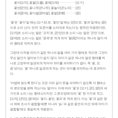
……………
꽃이[꼬치], 꽃을[꼬츨], 꽃에[꼬체]
[꼬ㅊ]
…
꽃만[꼰만], 꽃나무[꼰나무], 꽃놀이[꼰노리]
[꼰]
………
꽃과[꼳꽈], 꽃다발[꼳따발], 꽃밭[꼳빧]
[꼳]
‘꽃’은 ‘꽃이’일 때는 [꼬ㅊ]으로, ‘꽃만’일 때는 [꼰]으로, ‘꽃과’일 때는 [꼳]
으로 소리 난다. 만약 ‘표준어를 소리대로 적는다’는 원칙만 적용한다면,
[꼬치]로 소리 나는 말은 ‘꼬치’로, [꼰만]으로 소리 나는 말은 ‘꼰만’으로,
[꼳꽈]로 소리 나는 말은 ‘꼳꽈’로 적게 되어 ‘꽃[花]’이라는 하나의 말이 여
러 형태로 적히게 된다.
그런데 이처럼 의미가 같은 하나의 말을 여러 가지 형태로 적으면 그것이
무슨 말인지 알아보기가 쉽지 않다. 의미가 같은 하나의 말은 형태를 하
나로 고정하여 일관되게 적어야 의미를 파악하기가 쉽다. 즉 ‘꽃, 꼰,
꼳’보다는 ‘꽃’ 하나로 일관되게 적는 것이 의미를 파악하는 데 효과적이
다.
‘어법에 맞도록 한다’는 것은 이와 같이 뜻을 파악하기 쉽도록 각 형태소
의 본모양을 밝혀 적는다는 말이다. 이에 따라 ‘꽃’은 [꼬ㅊ], [꼰], [꼳]의 세
가지로 소리 나는 형태소이지만 그 본모양에 따라 ‘꽃’ 한 가지로 적고,
[꼬치], [꼰만], [꼳꽈]도 ‘꽃이, 꽃만, 꽃과’로 적게 된다. 이는 ‘꽃’과 같은 명
사 뒤에 조사가 결합할 때뿐 아니라 ‘늙-’과 같은 용언의 어간 뒤에 어미가
결합할 때도 동일하게 적용된다.