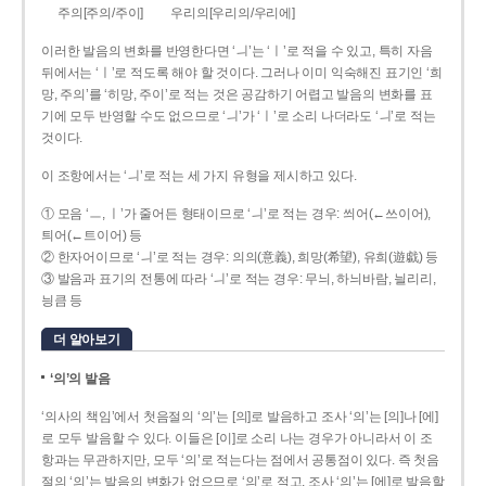
주의[주의/주이]
우리의[우리의/우리에]
이러한 발음의 변화를 반영한다면 ‘ㅢ’는 ‘ㅣ’로 적을 수 있고, 특히 자음
뒤에서는 ‘ㅣ’로 적도록 해야 할 것이다. 그러나 이미 익숙해진 표기인 ‘희
망, 주의’를 ‘히망, 주이’로 적는 것은 공감하기 어렵고 발음의 변화를 표
기에 모두 반영할 수도 없으므로 ‘ㅢ’가 ‘ㅣ’로 소리 나더라도 ‘ㅢ’로 적는
것이다.
이 조항에서는 ‘ㅢ’로 적는 세 가지 유형을 제시하고 있다.
① 모음 ‘ㅡ, ㅣ’가 줄어든 형태이므로 ‘ㅢ’로 적는 경우: 씌어(←쓰이어),
틔어(←트이어) 등
② 한자어이므로 ‘ㅢ’로 적는 경우: 의의(意義), 희망(希望), 유희(遊戱) 등
③ 발음과 표기의 전통에 따라 ‘ㅢ’로 적는 경우: 무늬, 하늬바람, 늴리리,
닁큼 등
더 알아보기
‘의’의 발음
‘의사의 책임’에서 첫음절의 ‘의’는 [의]로 발음하고 조사 ‘의’는 [의]나 [에]
로 모두 발음할 수 있다. 이들은 [이]로 소리 나는 경우가 아니라서 이 조
항과는 무관하지만, 모두 ‘의’로 적는다는 점에서 공통점이 있다. 즉 첫음
절의 ‘의’는 발음의 변화가 없으므로 ‘의’로 적고, 조사 ‘의’는 [에]로 발음할