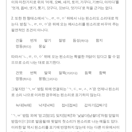
이와 마찬가지로 위의 ‘어깨, 오빠, 새끼, 토끼, 가꾸다, 기쁘다, 아끼다’를
‘엇개, 옵바, 샛기, 톳기, 갓구다, 깃브다, 앗기다’로 적을 근거는 없다.
2. 또한 한 형태소에서 ‘ㄴ, ㄹ, ㅁ, ㅇ’ 뒤에서 나는 된소리도 소리대로 적
는다. 받침 ‘ㄴ, ㄹ, ㅁ, ㅇ’은 뒤에 오는 예사소리를 된소리로 바꾸어 주는
필연적인 조건이 아니다.
건들
번개
딸기
절벙
듬성
함지
(하다)
껑둥
뭉실
(하다)
따라서 ‘ㄴ, ㄹ, ㅁ, ㅇ’ 뒤에 오는 된소리는 특별한 까닭이 있다고 할 수 없
으므로 소리 나는 대로 표기한다.
건뜻
번쩍
딸꾹
절뚝
듬뿍
함빡
(거리다)
껑뚱
뭉뚱
(하다)
(그리다)
그렇지만 ‘ㄱ, ㅂ’ 받침 뒤에 연결되는 ‘ㄱ, ㄷ, ㅂ, ㅅ, ㅈ’은 언제나 된소리
로 소리 나므로 이러한 경우에는 된소리로 표기하지 않는다.
늑대[늑때]
낙지[낙찌]
접시[접씨]
갑자기[갑짜기]
‘ㄱ, ㅂ’ 받침 외에 ‘믿고[믿꼬], 잊지[읻찌]’와 ‘낯설다[낟썰다]’처럼 앞말의
받침이 [ㄷ]으로 발음될 때 뒷말의 첫소리가 된소리로 나는 예들도 있다.
이러한 말 역시 된소리를 표기에 반영하지 않는데 이는 다른 이유에서이