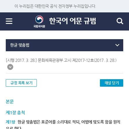
이 누리집은 대한민국 공식 전자정부 누리집입니다.
한글 맞춤법
[시행 2017. 3. 28.] 문화체육관광부 고시 제2017-12호(2017. 3. 28.)
규정 목록 보기
해설 닫기
본문
제1장 총칙
제1항
한글 맞춤법은 표준어를 소리대로 적되, 어법에 맞도록 함을 원칙
으로 한다.