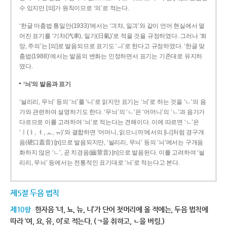
수 있지만 [의]가 원칙이므로 ‘의’로 적는다.
‘한글 마춤법 통일안(1933)’에서는 ‘긔챠, 일긔’와 같이 언어 현실에서 멀
어진 표기를 ‘기차(汽車), 일기(日氣)’로 적을 것을 규정하였다. 그러나 ‘희
망, 주의’는 [의]로 발음되므로 표기도 ‘ㅢ’로 한다고 규정하였다. ‘한글 맞
춤법(1988)’에서는 발음의 변화는 인정하면서 표기는 기존대로 유지하
였다.
‘늬’의 발음과 표기
‘늴리리, 무늬’ 등의 ‘늬’를 ‘니’로 읽지만 표기는 ‘늬’로 하는 것을 ‘ㄴ’의 음
가와 관련하여 설명하기도 한다. ‘무늬’의 ‘ㄴ’은 ‘어머니’의 ‘ㄴ’과 음가가
다르므로 이를 고려하여 ‘늬’로 적는다는 견해이다. 이에 따르면 ‘ㄴ’은
‘ㅣ(ㅑ, ㅕ, ㅛ, ㅠ)’와 결합하면 ‘어머니, 읽으니까’에서의 [니]처럼 경구개
음(硬口蓋音) [ɲ]으로 발음되지만, ‘늴리리, 무늬’ 등의 ‘늬’에서는 구개음
화하지 않은 ‘ㄴ’, 곧 치경음(齒莖音) [n]으로 발음된다. 이를 고려하여 ‘늴
리리, 무늬’ 등에서는 전통적인 표기대로 ‘늬’로 적는다고 본다.
제5절 두음 법칙
제10항
한자음 ‘녀, 뇨, 뉴, 니’가 단어 첫머리에 올 적에는, 두음 법칙에
따라 ‘여, 요, 유, 이’로 적는다. (ㄱ을 취하고, ㄴ을 버림.)