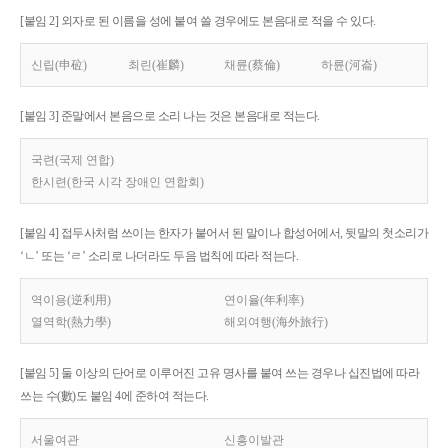
[붙임 2] 외자로 된 이름을 성에 붙여 쓸 경우에도 본음대로 적을 수 있다.
신립(申砬)
최린(崔麟)
채륜(蔡倫)
하륜(河崙)
[붙임 3] 준말에서 본음으로 소리 나는 것은 본음대로 적는다.
국련(국제 연합)
한시련(한국 시각 장애인 연합회)
[붙임 4] 접두사처럼 쓰이는 한자가 붙어서 된 말이나 합성어에서, 뒷말의 첫소리가
‘ㄴ’ 또는 ‘ㄹ’ 소리로 나더라도 두음 법칙에 따라 적는다.
역이용(逆利用)
연이율(年利率)
열역학(熱力學)
해외여행(海外旅行)
[붙임 5] 둘 이상의 단어로 이루어진 고유 명사를 붙여 쓰는 경우나 십진법에 따라
쓰는 수(數)도 붙임 4에 준하여 적는다.
서울여관
신흥이발관