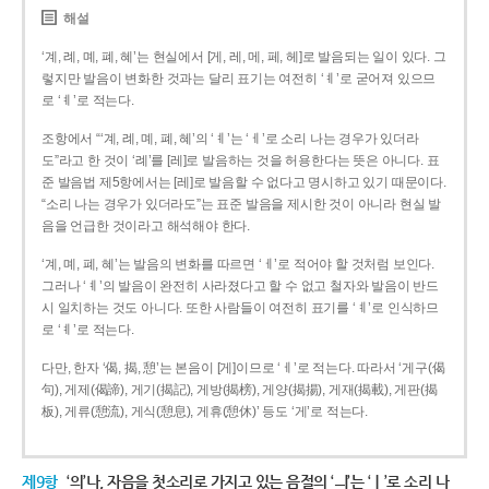
해설
‘계, 례, 몌, 폐, 혜’는 현실에서 [게, 레, 메, 페, 헤]로 발음되는 일이 있다. 그
렇지만 발음이 변화한 것과는 달리 표기는 여전히 ‘ㅖ’로 굳어져 있으므
로 ‘ㅖ’로 적는다.
조항에서 “‘계, 례, 몌, 폐, 혜’의 ‘ㅖ’는 ‘ㅔ’로 소리 나는 경우가 있더라
도”라고 한 것이 ‘례’를 [레]로 발음하는 것을 허용한다는 뜻은 아니다. 표
준 발음법 제5항에서는 [레]로 발음할 수 없다고 명시하고 있기 때문이다.
“소리 나는 경우가 있더라도”는 표준 발음을 제시한 것이 아니라 현실 발
음을 언급한 것이라고 해석해야 한다.
‘계, 몌, 폐, 혜’는 발음의 변화를 따르면 ‘ㅔ’로 적어야 할 것처럼 보인다.
그러나 ‘ㅖ’의 발음이 완전히 사라졌다고 할 수 없고 철자와 발음이 반드
시 일치하는 것도 아니다. 또한 사람들이 여전히 표기를 ‘ㅖ’로 인식하므
로 ‘ㅖ’로 적는다.
다만, 한자 ‘偈, 揭, 憩’는 본음이 [게]이므로 ‘ㅔ’로 적는다. 따라서 ‘게구(偈
句), 게제(偈諦), 게기(揭記), 게방(揭榜), 게양(揭揚), 게재(揭載), 게판(揭
板), 게류(憩流), 게식(憩息), 게휴(憩休)’ 등도 ‘게’로 적는다.
제9항
‘의’나, 자음을 첫소리로 가지고 있는 음절의 ‘ㅢ’는 ‘ㅣ’로 소리 나