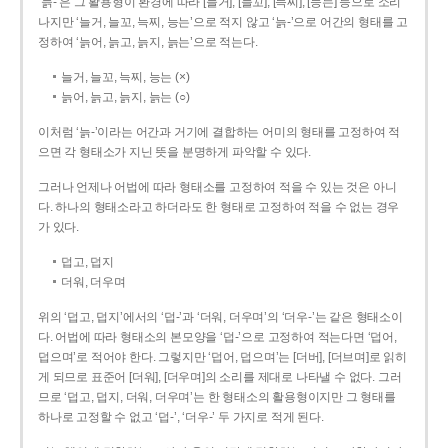
‘늙-’은 그 활용형이 환경에 따라 [늘거], [늘꼬], [늑찌], [능는] 등으로 소리
나지만 ‘늘거, 늘꼬, 늑찌, 능는’으로 적지 않고 ‘늙-’으로 어간의 형태를 고
정하여 ‘늙어, 늙고, 늙지, 늙는’으로 적는다.
늘거, 늘꼬, 늑찌, 능는 (×)
늙어, 늙고, 늙지, 늙는 (○)
이처럼 ‘늙-­’이라는 어간과 거기에 결합하는 어미의 형태를 고정하여 적
으면 각 형태소가 지닌 뜻을 분명하게 파악할 수 있다.
그러나 언제나 어법에 따라 형태소를 고정하여 적을 수 있는 것은 아니
다. 하나의 형태소라고 하더라도 한 형태로 고정하여 적을 수 없는 경우
가 있다.
덥고, 덥지
더워, 더우며
위의 ‘덥고, 덥지’에서의 ‘덥-­’과 ‘더워, 더우며’의 ‘더우-­’는 같은 형태소이
다. 어법에 따라 형태소의 본모양을 ‘덥-­’으로 고정하여 적는다면 ‘덥어,
덥으며’로 적어야 한다. 그렇지만 ‘덥어, 덥으며’는 [더버], [더브며]로 읽히
게 되므로 표준어 [더워], [더우며]의 소리를 제대로 나타낼 수 없다. 그러
므로 ‘덥고, 덥지, 더워, 더우며’는 한 형태소의 활용형이지만 그 형태를
하나로 고정할 수 없고 ‘덥-’, ‘더우-’ 두 가지로 적게 된다.