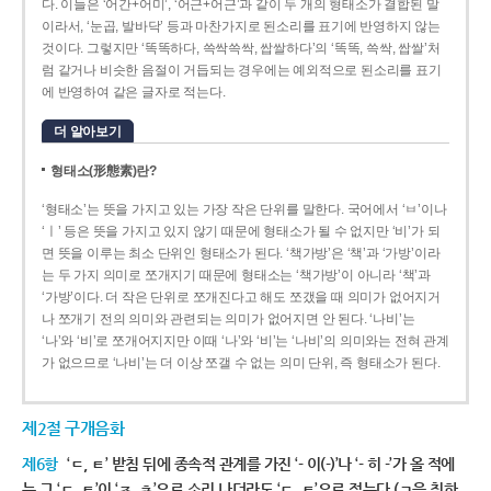
다. 이들은 ‘어간+어미’, ‘어근+어근’과 같이 두 개의 형태소가 결합된 말
이라서, ‘눈곱, 발바닥’ 등과 마찬가지로 된소리를 표기에 반영하지 않는
것이다. 그렇지만 ‘똑똑하다, 쓱싹쓱싹, 쌉쌀하다’의 ‘똑똑, 쓱싹, 쌉쌀’처
럼 같거나 비슷한 음절이 거듭되는 경우에는 예외적으로 된소리를 표기
에 반영하여 같은 글자로 적는다.
더 알아보기
형태소(形態素)란?
‘형태소’는 뜻을 가지고 있는 가장 작은 단위를 말한다. 국어에서 ‘ㅂ’이나
‘ㅣ’ 등은 뜻을 가지고 있지 않기 때문에 형태소가 될 수 없지만 ‘비’가 되
면 뜻을 이루는 최소 단위인 형태소가 된다. ‘책가방’은 ‘책’과 ‘가방’이라
는 두 가지 의미로 쪼개지기 때문에 형태소는 ‘책가방’이 아니라 ‘책’과
‘가방’이다. 더 작은 단위로 쪼개진다고 해도 쪼갰을 때 의미가 없어지거
나 쪼개기 전의 의미와 관련되는 의미가 없어지면 안 된다. ‘나비’는
‘나’와 ‘비’로 쪼개어지지만 이때 ‘나’와 ‘비’는 ‘나비’의 의미와는 전혀 관계
가 없으므로 ‘나비’는 더 이상 쪼갤 수 없는 의미 단위, 즉 형태소가 된다.
제2절 구개음화
제6항
‘ㄷ, ㅌ’ 받침 뒤에 종속적 관계를 가진 ‘- 이(-)’나 ‘- 히 -’가 올 적에
는 그 ‘ㄷ, ㅌ’이 ‘ㅈ, ㅊ’으로 소리 나더라도 ‘ㄷ, ㅌ’으로 적는다.(ㄱ을 취하