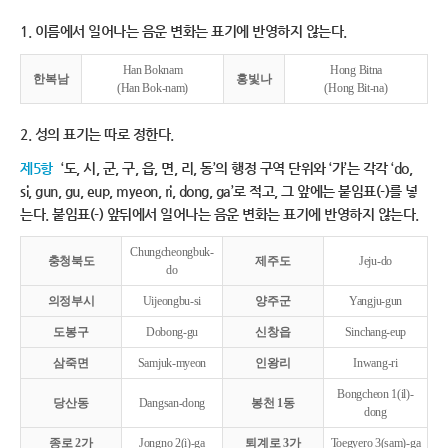
1. 이름에서 일어나는 음운 변화는 표기에 반영하지 않는다.
Han Boknam
Hong Bitna
한복남
홍빛나
(Han Bok-nam)
(Hong Bit-na)
2. 성의 표기는 따로 정한다.
제5항
‘도, 시, 군, 구, 읍, 면, 리, 동’의 행정 구역 단위와 ‘가’는 각각 ‘do,
si, gun, gu, eup, myeon, ri, dong, ga’로 적고, 그 앞에는 붙임표(-)를 넣
는다. 붙임표(-) 앞뒤에서 일어나는 음운 변화는 표기에 반영하지 않는다.
Chungcheongbuk-
충청북도
제주도
Jeju-do
do
의정부시
Uijeongbu-si
양주군
Yangju-gun
도봉구
Dobong-gu
신창읍
Sinchang-eup
삼죽면
Samjuk-myeon
인왕리
Inwang-ri
Bongcheon 1(il)-
당산동
Dangsan-dong
봉천 1동
dong
종로 2가
Jongno 2(i)-ga
퇴계로 3가
Toegyero 3(sam)-ga