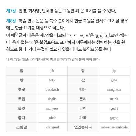
제7항
인명, 회사명, 단체명 등은 그동안 써 온 표기를 쓸 수 있다.
제8항
학술 연구 논문 등 특수 분야에서 한글 복원을 전제로 표기할 경우
에는 한글 표기를 대상으로 적는다.
1)
이 때
글자 대응은 제2장을 따르되 ‘ㄱ, ㄷ, ㅂ, ㄹ’은 ‘g, d, b, l’로만 적는
다. 음가 없는 ‘ㅇ’은 붙임표(-)로 표기하되 어두에서는 생략하는 것을 원
칙으로 한다. 기타 분절의 필요가 있을 때에도 붙임표(-)를 쓴다.
1) '이 때'는 "표준국어대사전"에 따르면 '이때'와 같이 붙여 써야 한다.
집
jib
짚
jip
밖
bakk
값
gabs
붓꽃
buskkoch
먹는
meogneun
독립
doglib
문리
munli
물엿
mul-yeos
굳이
gud-i
좋다
johda
가곡
gagog
조랑말
jolangmal
없었습니다
eobs-eoss-seubnida