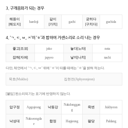
3. 구개음화가 되는 경우
해돋이
같이
굳히다
haedoji
gachi
guchida
[해도지]
[가치]
[구치다]
4. ‘ㄱ, ㄷ, ㅂ, ㅈ’이 ‘ㅎ’과 합하여 거센소리로 소리 나는 경우
좋고[조코]
joko
놓다[노타]
nota
잡혀[자펴]
japyeo
낳지[나치]
nachi
다만, 체언에서 ‘ㄱ, ㄷ, ㅂ’ 뒤에 ‘ㅎ’이 따를 때에는 ‘ㅎ’을 밝혀 적는다.
묵호(Mukho)
집현전(Jiphyeonjeon)
[붙임] 된소리되기는 표기에 반영하지 않는다.
Nakdonggan
압구정
Apgujeong
낙동강
죽변
Jukbyeon
g
Nakseongda
낙성대
합정
Hapjeong
팔당
Paldang
e