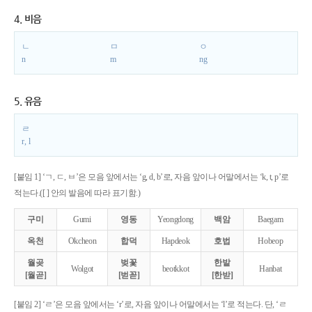
4. 비음
ㄴ
ㅁ
ㅇ
n
m
ng
5. 유음
ㄹ
r, l
[붙임 1] ‘ㄱ, ㄷ, ㅂ’은 모음 앞에서는 ‘g, d, b’로, 자음 앞이나 어말에서는 ‘k, t, p’로
적는다.([ ] 안의 발음에 따라 표기함.)
구미
Gumi
영동
Yeongdong
백암
Baegam
옥천
Okcheon
합덕
Hapdeok
호법
Hobeop
월곶
벚꽃
한밭
Wolgot
beotkkot
Hanbat
[월곧]
[벋꼳]
[한받]
[붙임 2] ‘ㄹ’은 모음 앞에서는 ‘r’로, 자음 앞이나 어말에서는 ‘l’로 적는다. 단, ‘ㄹ