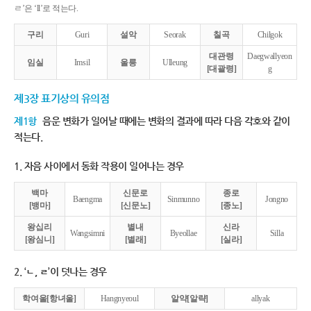
ㄹ’은 ‘ll’로 적는다.
구리
Guri
설악
Seorak
칠곡
Chilgok
대관령
Daegwallyeon
임실
Imsil
울릉
Ulleung
[대괄령]
g
제3장 표기상의 유의점
제1항
음운 변화가 일어날 때에는 변화의 결과에 따라 다음 각호와 같이
적는다.
1. 자음 사이에서 동화 작용이 일어나는 경우
백마
신문로
종로
Baengma
Sinmunno
Jongno
[뱅마]
[신문노]
[종노]
왕십리
별내
신라
Wangsimni
Byeollae
Silla
[왕심니]
[별래]
[실라]
2. ‘ㄴ, ㄹ’이 덧나는 경우
학여울[항녀울]
Hangnyeoul
알약[알략]
allyak