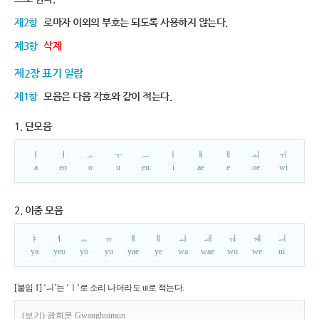
제2항
로마자 이외의 부호는 되도록 사용하지 않는다.
제3항
삭제
제2장 표기 일람
제1항
모음은 다음 각호와 같이 적는다.
1. 단모음
ㅏ
ㅓ
ㅗ
ㅜ
ㅡ
ㅣ
ㅐ
ㅔ
ㅚ
ㅟ
a
eo
o
u
eu
i
ae
e
oe
wi
2. 이중 모음
ㅑ
ㅕ
ㅛ
ㅠ
ㅒ
ㅖ
ㅘ
ㅙ
ㅝ
ㅞ
ㅢ
ya
yeo
yo
yu
yae
ye
wa
wae
wo
we
ui
[붙임 1] ‘ㅢ’는 ‘ㅣ’로 소리 나더라도 ui로 적는다.
(보기) 광희문 Gwanghuimun