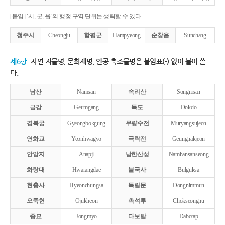
[붙임] ‘시, 군, 읍’의 행정 구역 단위는 생략할 수 있다.
청주시
Cheongju
함평군
Hampyeong
순창읍
Sunchang
제6항
자연 지물명, 문화재명, 인공 축조물명은 붙임표(-) 없이 붙여 쓴
다.
남산
Namsan
속리산
Songnisan
금강
Geumgang
독도
Dokdo
경복궁
Gyeongbokgung
무량수전
Muryangsujeon
연화교
Yeonhwagyo
극락전
Geungnakjeon
안압지
Anapji
남한산성
Namhansanseong
화랑대
Hwarangdae
불국사
Bulguksa
현충사
Hyeonchungsa
독립문
Dongnimmun
오죽헌
Ojukheon
촉석루
Chokseongnu
종묘
Jongmyo
다보탑
Dabotap