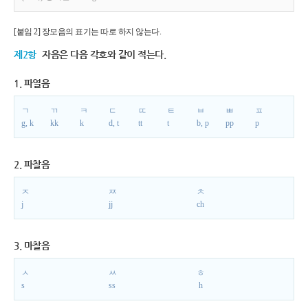
[붙임 2] 장모음의 표기는 따로 하지 않는다.
제2항
자음은 다음 각호와 같이 적는다.
1. 파열음
ㄱ
ㄲ
ㅋ
ㄷ
ㄸ
ㅌ
ㅂ
ㅃ
ㅍ
g, k
kk
k
d, t
tt
t
b, p
pp
p
2. 파찰음
ㅈ
ㅉ
ㅊ
j
jj
ch
3. 마찰음
ㅅ
ㅆ
ㅎ
s
ss
h