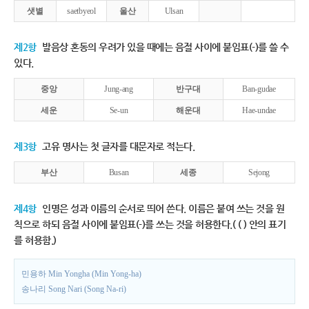
샛별
saetbyeol
울산
Ulsan
제2항
발음상 혼동의 우려가 있을 때에는 음절 사이에 붙임표(-)를 쓸 수
있다.
중앙
Jung-ang
반구대
Ban-gudae
세운
Se-un
해운대
Hae-undae
제3항
고유 명사는 첫 글자를 대문자로 적는다.
부산
Busan
세종
Sejong
제4항
인명은 성과 이름의 순서로 띄어 쓴다. 이름은 붙여 쓰는 것을 원
칙으로 하되 음절 사이에 붙임표(-)를 쓰는 것을 허용한다.( ( ) 안의 표기
를 허용함.)
민용하 Min Yongha (Min Yong-ha)
송나리 Song Nari (Song Na-ri)