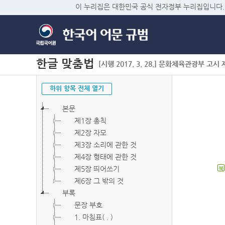
이 누리집은 대한민국 공식 전자정부 누리집입니다.
한글 맞춤법
[시행 2017. 3. 28.] 문화체육관광부 고시 제2
하위 항목 전체 열기
본문
제1장 총칙
제2장 자모
제3장 소리에 관한 것
제4장 형태에 관한 것
제5장 띄어쓰기
북
제6장 그 밖의 것
부록
문장 부호
1. 마침표( . )