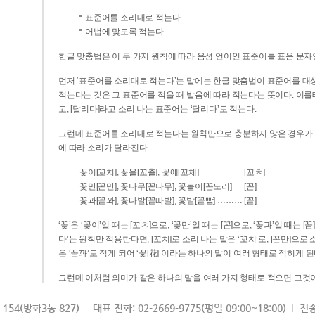
표준어를 소리대로 적는다.
어법에 맞도록 적는다.
한글 맞춤법은 이 두 가지 원칙에 따라 음성 언어인 표준어를 표음 문자
먼저 ‘표준어를 소리대로 적는다’는 말에는 한글 맞춤법이 표준어를 대상
적는다는 것은 그 표준어를 적을 때 발음에 따라 적는다는 뜻이다. 이를테면 [나무]라고 소리 나는 표준어는 ‘나무’로 적
고, [달리다]라고 소리 나는 표준어는 ‘달리다’로 적는다.
그런데 표준어를 소리대로 적는다는 원칙만으로 충분하지 않은 경우가 있다
에 따라 소리가 달라진다.
……………
꽃이[꼬치], 꽃을[꼬츨], 꽃에[꼬체]
[꼬ㅊ]
…
꽃만[꼰만], 꽃나무[꼰나무], 꽃놀이[꼰노리]
[꼰]
………
꽃과[꼳꽈], 꽃다발[꼳따발], 꽃밭[꼳빧]
[꼳]
‘꽃’은 ‘꽃이’일 때는 [꼬ㅊ]으로, ‘꽃만’일 때는 [꼰]으로, ‘꽃과’일 때는
다’는 원칙만 적용한다면, [꼬치]로 소리 나는 말은 ‘꼬치’로, [꼰만]으로 소리 나는 말은 ‘꼰만’으로, [꼳꽈]로 소리 나는 말
은 ‘꼳꽈’로 적게 되어 ‘꽃[花]’이라는 하나의 말이 여러 형태로 적히게 된
그런데 이처럼 의미가 같은 하나의 말을 여러 가지 형태로 적으면 그것이
은 하나의 말은 형태를 하나로 고정하여 일관되게 적어야 의미를 파악하기가 
되게 적는 것이 의미를 파악하는 데 효과적이다.
154(방화3동 827)
대표 전화: 02-2669-9775(평일 09:00~18:00)
전송