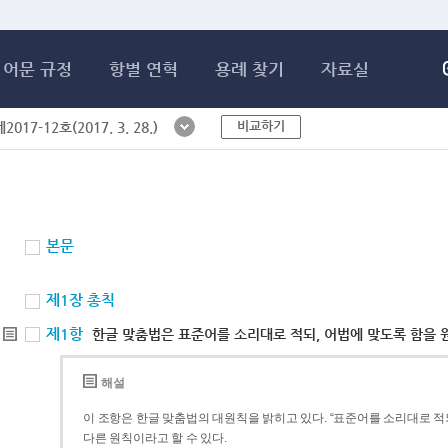
메인콘텐츠 바로가기
어문 규정
항별 연혁
용례 찾기
자료실
비교하기
017-12호(2017. 3. 28.)
본문
제1장 총칙
제1항
한글 맞춤법은 표준어를 소리대로 적되, 어법에 맞도록 함을 
해설
이 조항은 한글 맞춤법의 대원칙을 밝히고 있다. “표준어를 소리대로 적되
다른 원칙이라고 할 수 있다.