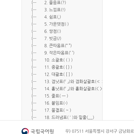
2. 물음표(?)
3. 느낌표(!)
4. 쉼표(,)
5. 가운뎃점(·)
6. 쌍점(:)
7. 빗금(/)
8. 큰따옴표(“ ”)
9. 작은따옴표(‘ ’)
10. 소괄호( ( ) )
11. 중괄호( { } )
12. 대괄호( [ ] )
13. 겹낫표(『 』)와 겹화살괄호(≪ ≫)
14. 홑낫표(「 」)와 홑화살괄호(< >)
15. 줄표( ― )
16. 붙임표(-)
17. 물결표( ~ )
18. 드러냄표( ˙ )와 밑줄(__)
19. 숨김표( O, X )
우) 07511 서울특별시 강서구 금낭화로 
20. 빠짐표( □ )