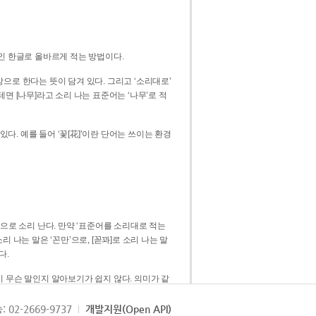
인 한글로 올바르게 적는 방법이다.
으로 한다는 뜻이 담겨 있다. 그리고 ‘소리대로’
. 예를 들어 ‘꽃[花]’이란 단어는 쓰이는 환경
 [꼳]으로 소리 난다. 만약 ‘표준어를 소리대로 적는
다.
 무슨 말인지 알아보기가 쉽지 않다. 의미가 같
쉽다. 즉 ‘꽃, 꼰, 꼳’보다는 ‘꽃’ 하나로 일관
: 02-2669-9737
개발지원(Open API)