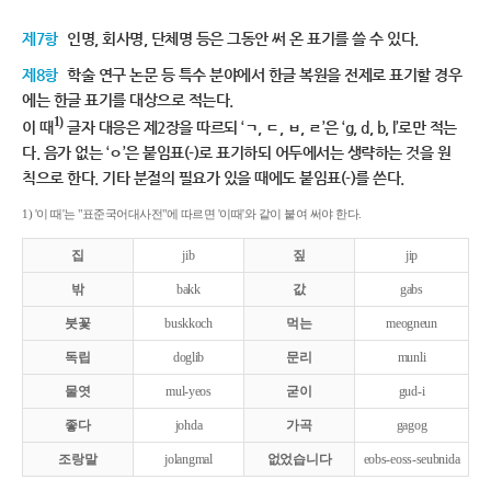
제7항
인명, 회사명, 단체명 등은 그동안 써 온 표기를 쓸 수 있다.
제8항
학술 연구 논문 등 특수 분야에서 한글 복원을 전제로 표기할 경우
에는 한글 표기를 대상으로 적는다.
1)
이 때
글자 대응은 제2장을 따르되 ‘ㄱ, ㄷ, ㅂ, ㄹ’은 ‘g, d, b, l’로만 적는
다. 음가 없는 ‘ㅇ’은 붙임표(-)로 표기하되 어두에서는 생략하는 것을 원
칙으로 한다. 기타 분절의 필요가 있을 때에도 붙임표(-)를 쓴다.
1) '이 때'는 "표준국어대사전"에 따르면 '이때'와 같이 붙여 써야 한다.
집
jib
짚
jip
밖
bakk
값
gabs
붓꽃
buskkoch
먹는
meogneun
독립
doglib
문리
munli
물엿
mul-yeos
굳이
gud-i
좋다
johda
가곡
gagog
조랑말
jolangmal
없었습니다
eobs-eoss-seubnida