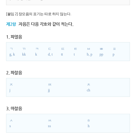
[붙임 2] 장모음의 표기는 따로 하지 않는다.
제2항
자음은 다음 각호와 같이 적는다.
1. 파열음
ㄱ
ㄲ
ㅋ
ㄷ
ㄸ
ㅌ
ㅂ
ㅃ
ㅍ
g, k
kk
k
d, t
tt
t
b, p
pp
p
2. 파찰음
ㅈ
ㅉ
ㅊ
j
jj
ch
3. 마찰음
ㅅ
ㅆ
ㅎ
s
ss
h