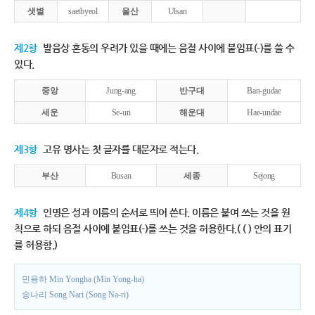
샛별
saetbyeol
울산
Ulsan
제2항
발음상 혼동의 우려가 있을 때에는 음절 사이에 붙임표(-)를 쓸 수
있다.
중앙
Jung-ang
반구대
Ban-gudae
세운
Se-un
해운대
Hae-undae
제3항
고유 명사는 첫 글자를 대문자로 적는다.
부산
Busan
세종
Sejong
제4항
인명은 성과 이름의 순서로 띄어 쓴다. 이름은 붙여 쓰는 것을 원
칙으로 하되 음절 사이에 붙임표(-)를 쓰는 것을 허용한다.( ( ) 안의 표기
를 허용함.)
민용하 Min Yongha (Min Yong-ha)
송나리 Song Nari (Song Na-ri)