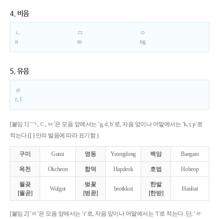
4. 비음
ㄴ
ㅁ
ㅇ
n
m
ng
5. 유음
ㄹ
r, l
[붙임 1] ‘ㄱ, ㄷ, ㅂ’은 모음 앞에서는 ‘g, d, b’로, 자음 앞이나 어말에서는 ‘k, t, p’로
적는다.([ ] 안의 발음에 따라 표기함.)
구미
Gumi
영동
Yeongdong
백암
Baegam
옥천
Okcheon
합덕
Hapdeok
호법
Hobeop
월곶
벚꽃
한밭
Wolgot
beotkkot
Hanbat
[월곧]
[벋꼳]
[한받]
[붙임 2] ‘ㄹ’은 모음 앞에서는 ‘r’로, 자음 앞이나 어말에서는 ‘l’로 적는다. 단, ‘ㄹ