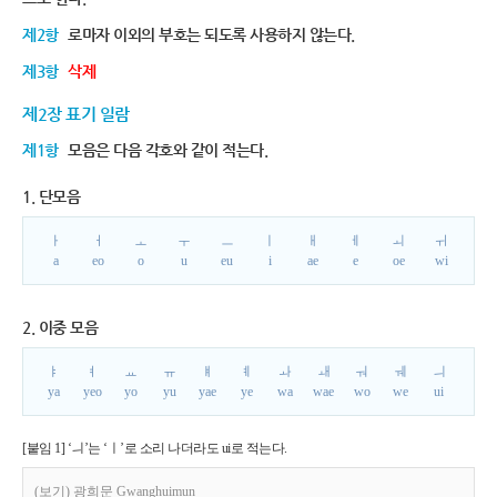
제2항
로마자 이외의 부호는 되도록 사용하지 않는다.
제3항
삭제
제2장 표기 일람
제1항
모음은 다음 각호와 같이 적는다.
1. 단모음
ㅏ
ㅓ
ㅗ
ㅜ
ㅡ
ㅣ
ㅐ
ㅔ
ㅚ
ㅟ
a
eo
o
u
eu
i
ae
e
oe
wi
2. 이중 모음
ㅑ
ㅕ
ㅛ
ㅠ
ㅒ
ㅖ
ㅘ
ㅙ
ㅝ
ㅞ
ㅢ
ya
yeo
yo
yu
yae
ye
wa
wae
wo
we
ui
[붙임 1] ‘ㅢ’는 ‘ㅣ’로 소리 나더라도 ui로 적는다.
(보기) 광희문 Gwanghuimun