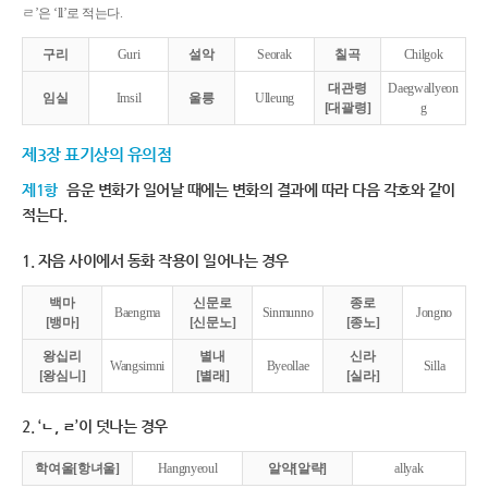
ㄹ’은 ‘ll’로 적는다.
구리
Guri
설악
Seorak
칠곡
Chilgok
대관령
Daegwallyeon
임실
Imsil
울릉
Ulleung
[대괄령]
g
제3장 표기상의 유의점
제1항
음운 변화가 일어날 때에는 변화의 결과에 따라 다음 각호와 같이
적는다.
1. 자음 사이에서 동화 작용이 일어나는 경우
백마
신문로
종로
Baengma
Sinmunno
Jongno
[뱅마]
[신문노]
[종노]
왕십리
별내
신라
Wangsimni
Byeollae
Silla
[왕심니]
[별래]
[실라]
2. ‘ㄴ, ㄹ’이 덧나는 경우
학여울[항녀울]
Hangnyeoul
알약[알략]
allyak