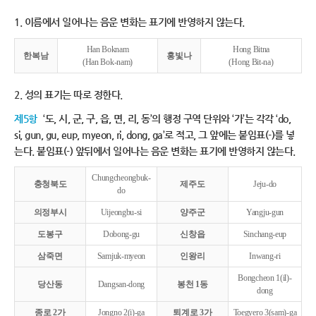
1. 이름에서 일어나는 음운 변화는 표기에 반영하지 않는다.
Han Boknam
Hong Bitna
한복남
홍빛나
(Han Bok-nam)
(Hong Bit-na)
2. 성의 표기는 따로 정한다.
제5항
‘도, 시, 군, 구, 읍, 면, 리, 동’의 행정 구역 단위와 ‘가’는 각각 ‘do,
si, gun, gu, eup, myeon, ri, dong, ga’로 적고, 그 앞에는 붙임표(-)를 넣
는다. 붙임표(-) 앞뒤에서 일어나는 음운 변화는 표기에 반영하지 않는다.
Chungcheongbuk-
충청북도
제주도
Jeju-do
do
의정부시
Uijeongbu-si
양주군
Yangju-gun
도봉구
Dobong-gu
신창읍
Sinchang-eup
삼죽면
Samjuk-myeon
인왕리
Inwang-ri
Bongcheon 1(il)-
당산동
Dangsan-dong
봉천 1동
dong
종로 2가
Jongno 2(i)-ga
퇴계로 3가
Toegyero 3(sam)-ga