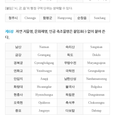
[붙임] ‘시, 군, 읍’의 행정 구역 단위는 생략할 수 있다.
청주시
Cheongju
함평군
Hampyeong
순창읍
Sunchang
제6항
자연 지물명, 문화재명, 인공 축조물명은 붙임표(-) 없이 붙여 쓴
다.
남산
Namsan
속리산
Songnisan
금강
Geumgang
독도
Dokdo
경복궁
Gyeongbokgung
무량수전
Muryangsujeon
연화교
Yeonhwagyo
극락전
Geungnakjeon
안압지
Anapji
남한산성
Namhansanseong
화랑대
Hwarangdae
불국사
Bulguksa
현충사
Hyeonchungsa
독립문
Dongnimmun
오죽헌
Ojukheon
촉석루
Chokseongnu
종묘
Jongmyo
다보탑
Dabotap