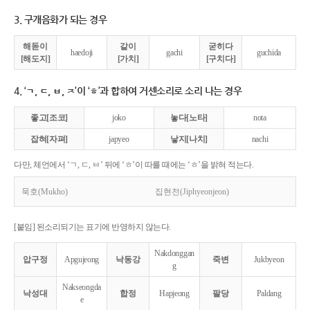
3. 구개음화가 되는 경우
해돋이
같이
굳히다
haedoji
gachi
guchida
[해도지]
[가치]
[구치다]
4. ‘ㄱ, ㄷ, ㅂ, ㅈ’이 ‘ㅎ’과 합하여 거센소리로 소리 나는 경우
좋고[조코]
joko
놓다[노타]
nota
잡혀[자펴]
japyeo
낳지[나치]
nachi
다만, 체언에서 ‘ㄱ, ㄷ, ㅂ’ 뒤에 ‘ㅎ’이 따를 때에는 ‘ㅎ’을 밝혀 적는다.
묵호(Mukho)
집현전(Jiphyeonjeon)
[붙임] 된소리되기는 표기에 반영하지 않는다.
Nakdonggan
압구정
Apgujeong
낙동강
죽변
Jukbyeon
g
Nakseongda
낙성대
합정
Hapjeong
팔당
Paldang
e