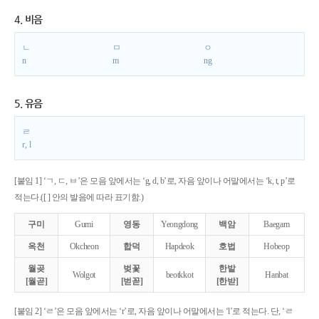
4. 비음
ㄴ
ㅁ
ㅇ
n
m
ng
5. 유음
ㄹ
r, l
[붙임 1] ‘ㄱ, ㄷ, ㅂ’은 모음 앞에서는 ‘g, d, b’로, 자음 앞이나 어말에서는 ‘k, t, p’로
적는다.([ ] 안의 발음에 따라 표기함.)
구미
Gumi
영동
Yeongdong
백암
Baegam
옥천
Okcheon
합덕
Hapdeok
호법
Hobeop
월곶
벚꽃
한밭
Wolgot
beotkkot
Hanbat
[월곧]
[벋꼳]
[한받]
[붙임 2] ‘ㄹ’은 모음 앞에서는 ‘r’로, 자음 앞이나 어말에서는 ‘l’로 적는다. 단, ‘ㄹ