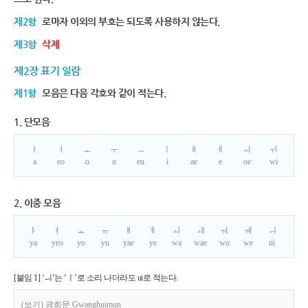
제2항
로마자 이외의 부호는 되도록 사용하지 않는다.
제3항
삭제
제2장 표기 일람
제1항
모음은 다음 각호와 같이 적는다.
1. 단모음
ㅏ
ㅓ
ㅗ
ㅜ
ㅡ
ㅣ
ㅐ
ㅔ
ㅚ
ㅟ
a
eo
o
u
eu
i
ae
e
oe
wi
2. 이중 모음
ㅑ
ㅕ
ㅛ
ㅠ
ㅒ
ㅖ
ㅘ
ㅙ
ㅝ
ㅞ
ㅢ
ya
yeo
yo
yu
yae
ye
wa
wae
wo
we
ui
[붙임 1] ‘ㅢ’는 ‘ㅣ’로 소리 나더라도 ui로 적는다.
(보기) 광희문 Gwanghuimun