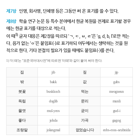
제7항
인명, 회사명, 단체명 등은 그동안 써 온 표기를 쓸 수 있다.
제8항
학술 연구 논문 등 특수 분야에서 한글 복원을 전제로 표기할 경우
에는 한글 표기를 대상으로 적는다.
1)
이 때
글자 대응은 제2장을 따르되 ‘ㄱ, ㄷ, ㅂ, ㄹ’은 ‘g, d, b, l’로만 적는
다. 음가 없는 ‘ㅇ’은 붙임표(-)로 표기하되 어두에서는 생략하는 것을 원
칙으로 한다. 기타 분절의 필요가 있을 때에도 붙임표(-)를 쓴다.
1) '이 때'는 "표준국어대사전"에 따르면 '이때'와 같이 붙여 써야 한다.
집
jib
짚
jip
밖
bakk
값
gabs
붓꽃
buskkoch
먹는
meogneun
독립
doglib
문리
munli
물엿
mul-yeos
굳이
gud-i
좋다
johda
가곡
gagog
조랑말
jolangmal
없었습니다
eobs-eoss-seubnida