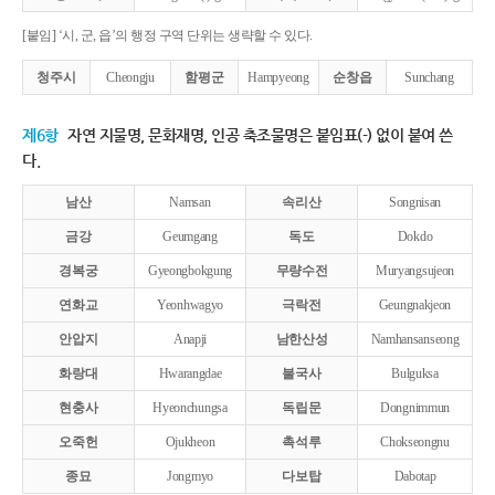
[붙임] ‘시, 군, 읍’의 행정 구역 단위는 생략할 수 있다.
청주시
Cheongju
함평군
Hampyeong
순창읍
Sunchang
제6항
자연 지물명, 문화재명, 인공 축조물명은 붙임표(-) 없이 붙여 쓴
다.
남산
Namsan
속리산
Songnisan
금강
Geumgang
독도
Dokdo
경복궁
Gyeongbokgung
무량수전
Muryangsujeon
연화교
Yeonhwagyo
극락전
Geungnakjeon
안압지
Anapji
남한산성
Namhansanseong
화랑대
Hwarangdae
불국사
Bulguksa
현충사
Hyeonchungsa
독립문
Dongnimmun
오죽헌
Ojukheon
촉석루
Chokseongnu
종묘
Jongmyo
다보탑
Dabotap