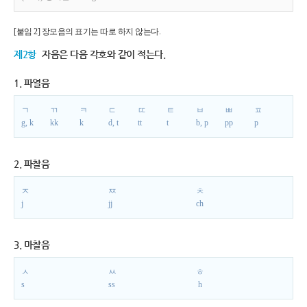
[붙임 2] 장모음의 표기는 따로 하지 않는다.
제2항
자음은 다음 각호와 같이 적는다.
1. 파열음
ㄱ
ㄲ
ㅋ
ㄷ
ㄸ
ㅌ
ㅂ
ㅃ
ㅍ
g, k
kk
k
d, t
tt
t
b, p
pp
p
2. 파찰음
ㅈ
ㅉ
ㅊ
j
jj
ch
3. 마찰음
ㅅ
ㅆ
ㅎ
s
ss
h