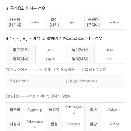
3. 구개음화가 되는 경우
해돋이
같이
굳히다
haedoji
gachi
guchida
[해도지]
[가치]
[구치다]
4. ‘ㄱ, ㄷ, ㅂ, ㅈ’이 ‘ㅎ’과 합하여 거센소리로 소리 나는 경우
좋고[조코]
joko
놓다[노타]
nota
잡혀[자펴]
japyeo
낳지[나치]
nachi
다만, 체언에서 ‘ㄱ, ㄷ, ㅂ’ 뒤에 ‘ㅎ’이 따를 때에는 ‘ㅎ’을 밝혀 적는다.
묵호(Mukho)
집현전(Jiphyeonjeon)
[붙임] 된소리되기는 표기에 반영하지 않는다.
Nakdonggan
압구정
Apgujeong
낙동강
죽변
Jukbyeon
g
Nakseongda
낙성대
합정
Hapjeong
팔당
Paldang
e