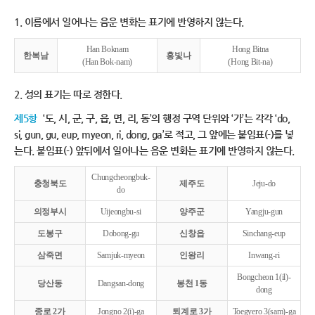
1. 이름에서 일어나는 음운 변화는 표기에 반영하지 않는다.
Han Boknam
Hong Bitna
한복남
홍빛나
(Han Bok-nam)
(Hong Bit-na)
2. 성의 표기는 따로 정한다.
제5항
‘도, 시, 군, 구, 읍, 면, 리, 동’의 행정 구역 단위와 ‘가’는 각각 ‘do,
si, gun, gu, eup, myeon, ri, dong, ga’로 적고, 그 앞에는 붙임표(-)를 넣
는다. 붙임표(-) 앞뒤에서 일어나는 음운 변화는 표기에 반영하지 않는다.
Chungcheongbuk-
충청북도
제주도
Jeju-do
do
의정부시
Uijeongbu-si
양주군
Yangju-gun
도봉구
Dobong-gu
신창읍
Sinchang-eup
삼죽면
Samjuk-myeon
인왕리
Inwang-ri
Bongcheon 1(il)-
당산동
Dangsan-dong
봉천 1동
dong
종로 2가
Jongno 2(i)-ga
퇴계로 3가
Toegyero 3(sam)-ga