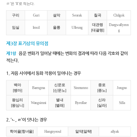
ㄹ’은 ‘ll’로 적는다.
구리
Guri
설악
Seorak
칠곡
Chilgok
대관령
Daegwallyeon
임실
Imsil
울릉
Ulleung
[대괄령]
g
제3장 표기상의 유의점
제1항
음운 변화가 일어날 때에는 변화의 결과에 따라 다음 각호와 같이
적는다.
1. 자음 사이에서 동화 작용이 일어나는 경우
백마
신문로
종로
Baengma
Sinmunno
Jongno
[뱅마]
[신문노]
[종노]
왕십리
별내
신라
Wangsimni
Byeollae
Silla
[왕심니]
[별래]
[실라]
2. ‘ㄴ, ㄹ’이 덧나는 경우
학여울[항녀울]
Hangnyeoul
알약[알략]
allyak