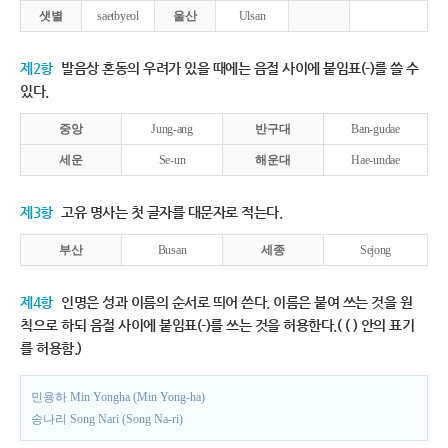
샛별
saetbyeol
울산
Ulsan
제2항
발음상 혼동의 우려가 있을 때에는 음절 사이에 붙임표(-)를 쓸 수
있다.
중앙
Jung-ang
반구대
Ban-gudae
세운
Se-un
해운대
Hae-undae
제3항
고유 명사는 첫 글자를 대문자로 적는다.
부산
Busan
세종
Sejong
제4항
인명은 성과 이름의 순서로 띄어 쓴다. 이름은 붙여 쓰는 것을 원
칙으로 하되 음절 사이에 붙임표(-)를 쓰는 것을 허용한다.( ( ) 안의 표기
를 허용함.)
민용하 Min Yongha (Min Yong-ha)
송나리 Song Nari (Song Na-ri)