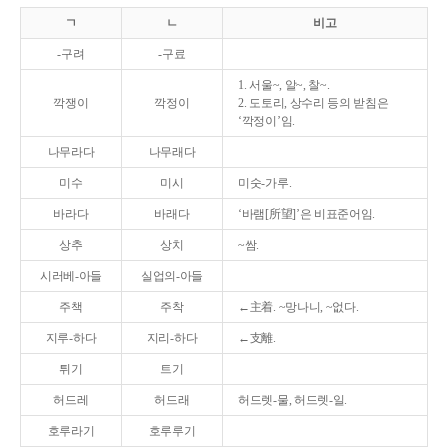
ㄱ
ㄴ
비고
-구려
-구료
1. 서울~, 알~, 찰~.
깍쟁이
깍정이
2. 도토리, 상수리 등의 받침은
‘깍정이’임.
나무라다
나무래다
미수
미시
미숫-가루.
바라다
바래다
‘바램[所望]’은 비표준어임.
상추
상치
~쌈.
시러베-아들
실업의-아들
주책
주착
←主着. ~망나니, ~없다.
지루-하다
지리-하다
←支離.
튀기
트기
허드레
허드래
허드렛-물, 허드렛-일.
호루라기
호루루기