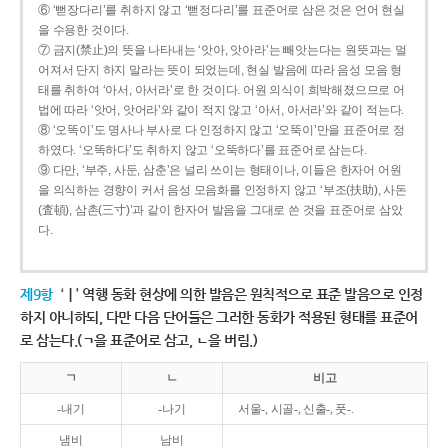
⑥ ‘뻗장다리’를 취하지 않고 ‘뻗정다리’를 표준어로 삼은 것은 언어 현실
을 수용한 것이다.
⑦ 금지(禁止)의 뜻을 나타내는 ‘앗아, 앗아라’는 빼앗는다는 원뜻과는 멀
어져서 단지 하지 말라는 뜻이 되었는데, 현실 발음에 따라 음성 모음 형
태를 취하여 ‘아서, 아서라’로 한 것이다. 어원 의식이 희박해졌으므로 어
법에 따라 ‘앗어, 앗어라’와 같이 적지 않고 ‘아서, 아서라’와 같이 적는다.
⑧ ‘오똑이’도 명사나 부사로 다 인정하지 않고 ‘오뚝이’만을 표준어로 정
하였다. ‘오똑하다’도 취하지 않고 ‘오뚝하다’를 표준어로 삼는다.
⑨ 다만, ‘부주, 사둔, 삼춘’은 널리 쓰이는 형태이나, 이들은 한자어 어원
을 의식하는 경향이 커서 음성 모음화를 인정하지 않고 ‘부조(扶助), 사돈
(査頓), 삼촌(三寸)’과 같이 한자어 발음을 그대로 쓴 것을 표준어로 삼았
다.
제9항
‘ㅣ’ 역행 동화 현상에 의한 발음은 원칙적으로 표준 발음으로 인정
하지 아니하되, 다만 다음 단어들은 그러한 동화가 적용된 형태를 표준어
로 삼는다.(ㄱ을 표준어로 삼고, ㄴ을 버림.)
ㄱ
ㄴ
비고
-내기
-나기
서울-, 시골-, 신출-, 풋-.
냄비
남비