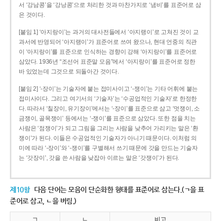
서 ‘강남콩’을 ‘강낭콩’으로 처리한 것과 마찬가지로 ‘냄비’를 표준어로 삼
은 것이다.
[붙임 1] ‘아지랑이’는 과거의 대사전들에서 ‘아지랭이’로 고쳐진 것이 교
과서에 반영되어 ‘아지랭이’가 표준어로 쓰여 왔으나, 현대 언중의 직관
이 ‘아지랑이’를 표준으로 인식하는 경향이 강해 ‘아지랑이’를 표준어로
삼았다. 1936년 “조선어 표준말 모음”에서 ‘아지랑이’를 표준어로 정한
바 있었는데 그것으로 되돌아간 것이다.
[붙임 2] ‘-장이’는 기술자에 붙는 접미사이고 ‘-쟁이’는 기타 어휘에 붙는
접미사이다. 그리고 여기서의 ‘기술자’는 ‘수공업적인 기술자’로 한정한
다. 따라서 ‘칠장이, 유기장이’에서는 ‘-장이’를 표준으로 삼고 ‘멋쟁이, 소
금쟁이, 골목쟁이’ 등에서는 ‘-쟁이’를 표준으로 삼았다. 또한 점을 치는
사람은 ‘점쟁이’가 되고 그림을 그리는 사람을 낮추어 가리키는 말은 ‘환
쟁이’가 된다. 이들은 수공업적인 기술자가 아니기 때문이다. 이처럼 의
미에 따라 ‘-장이’와 ‘-쟁이’를 구별해서 쓰기 때문에 갓을 만드는 기술자
는 ‘갓장이’, 갓을 쓴 사람을 낮잡아 이르는 말은 ‘갓쟁이’가 된다.
제10항
다음 단어는 모음이 단순화한 형태를 표준어로 삼는다.(ㄱ을 표
준어로 삼고, ㄴ을 버림.)
ㄱ
ㄴ
비고