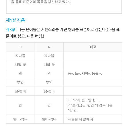
을 통해 표준어의 목록을 갱신하고 있다.
제1절 자음
제3항
다음 단어들은 거센소리를 가진 형태를 표준어로 삼는다.(ㄱ을 표
준어로 삼고, ㄴ을 버림.)
ㄱ
ㄴ
비고
끄나풀
끄나불
나팔-꽃
나발-꽃
녘
녁
동~, 들~, 새벽~, 동틀 ~.
부엌
부억
살-쾡이
삵-괭이
1. ~막이, 빈~, 방 한 ~.
칸
간
2. ‘초가삼간, 윗간’의 경우에는
‘간’임.
털어-먹다
떨어-먹다
재물을 다 없애다.