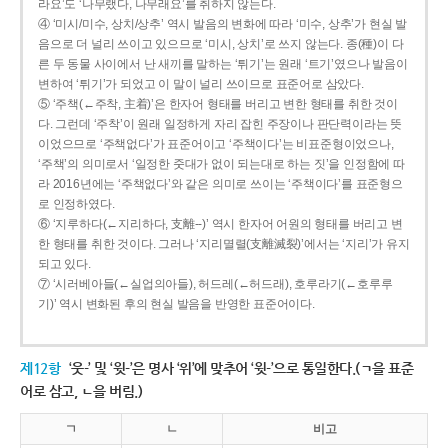
라요’도 ‘나무랬다, 나무래요’를 취하지 않는다.
④ ‘미시/미수, 상치/상추’ 역시 발음의 변화에 따라 ‘미수, 상추’가 현실 발
음으로 더 널리 쓰이고 있으므로 ‘미시, 상치’로 쓰지 않는다. 종(種)이 다
른 두 동물 사이에서 난 새끼를 말하는 ‘튀기’는 원래 ‘트기’였으나 발음이
변하여 ‘튀기’가 되었고 이 말이 널리 쓰이므로 표준어로 삼았다.
⑤ ‘주책(←주착, 主着)’은 한자어 형태를 버리고 변한 형태를 취한 것이
다. 그런데 ‘주착’이 원래 일정하게 자리 잡힌 주장이나 판단력이라는 뜻
이었으므로 ‘주책없다’가 표준어이고 ‘주책이다’는 비표준형이었으나,
‘주책’의 의미로서 ‘일정한 줏대가 없이 되는대로 하는 짓’을 인정함에 따
라 2016년에는 ‘주책없다’와 같은 의미로 쓰이는 ‘주책이다’를 표준형으
로 인정하였다.
⑥ ‘지루하다(←지리하다, 支離--)’ 역시 한자어 어원의 형태를 버리고 변
한 형태를 취한 것이다. 그러나 ‘지리멸렬(支離滅裂)’에서는 ‘지리’가 유지
되고 있다.
⑦ ‘시러베아들(←실업의아들), 허드레(←허드래), 호루라기(←호루루
기)’ 역시 변화된 후의 현실 발음을 반영한 표준어이다.
제12항
‘웃-’ 및 ‘윗-’은 명사 ‘위’에 맞추어 ‘윗-’으로 통일한다.(ㄱ을 표준
어로 삼고, ㄴ을 버림.)
ㄱ
ㄴ
비고