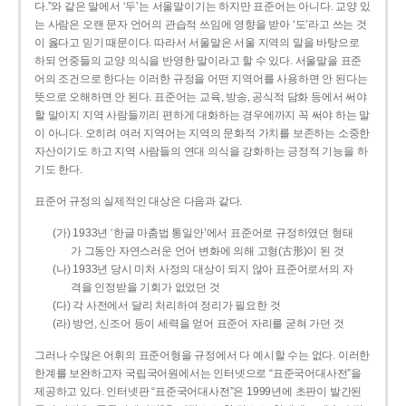
다.”와 같은 말에서 ‘두’는 서울말이기는 하지만 표준어는 아니다. 교양 있
는 사람은 오랜 문자 언어의 관습적 쓰임에 영향을 받아 ‘도’라고 쓰는 것
이 옳다고 믿기 때문이다. 따라서 서울말은 서울 지역의 말을 바탕으로
하되 언중들의 교양 의식을 반영한 말이라고 할 수 있다. 서울말을 표준
어의 조건으로 한다는 이러한 규정을 어떤 지역어를 사용하면 안 된다는
뜻으로 오해하면 안 된다. 표준어는 교육, 방송, 공식적 담화 등에서 써야
할 말이지 지역 사람들끼리 편하게 대화하는 경우에까지 꼭 써야 하는 말
이 아니다. 오히려 여러 지역어는 지역의 문화적 가치를 보존하는 소중한
자산이기도 하고 지역 사람들의 연대 의식을 강화하는 긍정적 기능을 하
기도 한다.
표준어 규정의 실제적인 대상은 다음과 같다.
(가) 1933년 ‘한글 마춤법 통일안’에서 표준어로 규정하였던 형태
가 그동안 자연스러운 언어 변화에 의해 고형(古形)이 된 것
(나) 1933년 당시 미처 사정의 대상이 되지 않아 표준어로서의 자
격을 인정받을 기회가 없었던 것
(다) 각 사전에서 달리 처리하여 정리가 필요한 것
(라) 방언, 신조어 등이 세력을 얻어 표준어 자리를 굳혀 가던 것
그러나 수많은 어휘의 표준어형을 규정에서 다 예시할 수는 없다. 이러한
한계를 보완하고자 국립국어원에서는 인터넷으로 “표준국어대사전”을
제공하고 있다. 인터넷판 “표준국어대사전”은 1999년에 초판이 발간된