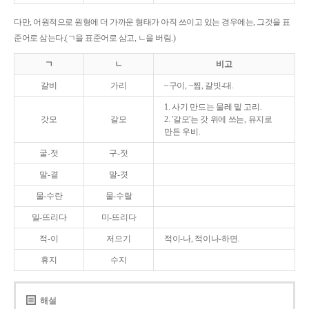
다만, 어원적으로 원형에 더 가까운 형태가 아직 쓰이고 있는 경우에는, 그것을 표
준어로 삼는다.(ㄱ을 표준어로 삼고, ㄴ을 버림.)
ㄱ
ㄴ
비고
갈비
가리
~구이, ~찜, 갈빗-대.
1. 사기 만드는 물레 밑 고리.
갓모
갈모
2. '갈모'는 갓 위에 쓰는, 유지로
만든 우비.
굴-젓
구-젓
말-곁
말-겻
물-수란
물-수랄
밀-뜨리다
미-뜨리다
적-이
저으기
적이-나, 적이나-하면.
휴지
수지
해설