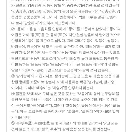
와 관련된 ‘강중강중, 깡쭝깡쭝’도 ‘강종강종, 깡쫑깡쫑’으로 쓰지 않는다.
‘깡충깡충, 강중강중, 깡쭝깡쭝’의 음성 모음 대응형은 각각 ‘껑충껑충, 겅
중겅중, 껑쭝껑쭝’이다. 그러나 ‘ 껑충하다’와 짝을 이루는 말은 ‘깡총하
다’로서 ‘깡충하다’가 오히려 비표준어이다.
② ‘-동이’도 음성 모음화를 인정하여 ‘-둥이’를 표준어로 삼았다. ‘-둥이’의
어원은 아이 ‘동(童)’을 쓴 ‘동이(童-)’이지만 현실 발음에서 멀어진 것으로
인정되어 ‘-둥이’를 표준으로 삼았다. 그에 따라 ‘귀둥이, 막둥이, 쌍둥이,
바람둥이, 흰둥이’에서 모두 ‘-둥이’를 쓴다. 다만, ‘쌍둥이’와는 별개로 ‘쌍
동밤’과 같은 단어에서는 한자어 ‘쌍동(雙童)’의 발음이 살아 있는 것으로
판단되므로 ‘쌍둥밤’으로 쓰지 않는다. 또 살이 올라 보드랍고 통통한 아
이를 뜻하는 ‘옴포동이’는 ‘옴포동하다’의 어근 ‘옴포동’에 ‘-이’가 결합된
말로서 ‘-둥이’와 관련이 없으므로 ‘옴포둥이’와 같이 쓰지 않는다.
③ ‘발가숭이’와 마찬가지로 ‘빨가숭이’도 양성 모음 뒤에 음성 모음이 결
합한 형태를 표준어로 삼는다. 이에 대응하는 짝은 ‘벌거숭이, 뻘거숭
이’이다. 그러나 ‘애송이’는 ‘애숭이’를 인정하지 않는다.
④ 물건을 보에 싸서 꾸려 놓은 것을 뜻하는 ‘보퉁이’와 함께 눈두덩의 불
룩한 부분을 뜻하는 ‘눈퉁이’나 미련한 사람을 낮추어 가리키는 ‘미련퉁
이’ 등에서도 ‘-퉁이’를 쓴다. 그러나 ‘고집통이, 골통이’에서는 ‘통이’를 쓰
는데, 이는 ‘고집통이, 골통이’가 각각 ‘고집통’, ‘골통’에 ‘-이’가 붙은 말이
기 때문이다.
⑤ ‘봉족(奉足), 주초(柱礎)’는 한자어로서의 형태를 인식하지 않고 쓰는
것이 일반적이므로 ‘봉죽, 주추’와 같이 음성 모음 형태를 인정했다.