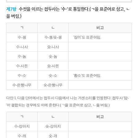
제7항
수컷을 이르는 접두사는 '수-'로 통일한다.(ㄱ을 표준어로 삼고, ㄴ
을 버림.)
ㄱ
ㄴ
비고
수-꿩
수-퀑/숫-꿩
'장끼'도 표준어임.
수-나사
숫-나사
수-놈
숫-놈
수-사돈
숫-사돈
수-소
숫-소
'황소'도 표준어임.
수-은행나무
숫-은행나무
다만 1. 다음 단어에서는 접두사 다음에서 나는 거센소리를 인정한다. 접두사 '암-
'이 결합되는 경우에도 이에 준한다.(ㄱ을 표준어로 삼고, ㄴ을 버림.)
ㄱ
ㄴ
비고
수-캉아지
숫-강아지
수-캐
숫-개