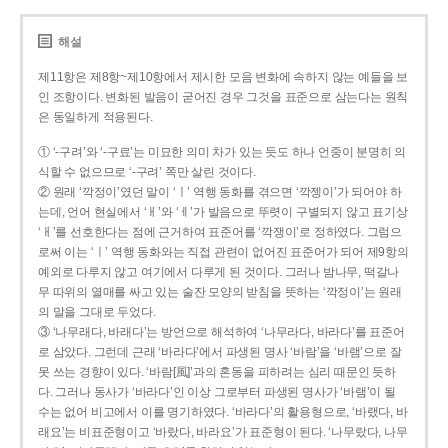
해설
제11항은 제8항~제10항에서 제시한 모음 변화에 속하지 않는 예들을 보
인 조항이다. 변화된 발음이 굳어진 경우 그것을 표준으로 삼는다는 원칙
은 동일하게 적용된다.
① ‘-구려’와 ‘-구료’는 미묘한 의미 차가 있는 듯도 하나 언중이 분명히 의
식할 수 없으므로 ‘-구려’ 쪽만 살린 것이다.
② 원래 ‘깍정이’였던 말이 ‘ㅣ’ 역행 동화를 겪으면 ‘깍젱이’가 되어야 하
는데, 언어 현실에서 ‘ㅐ’와 ‘ㅔ’가 발음으로 뚜렷이 구별되지 않고 표기상
‘ㅐ’를 선호한다는 점에 근거하여 표준어를 ‘깍쟁이’로 정하였다. 그럼으
로써 이는 ‘ㅣ’ 역행 동화와는 직접 관련이 없어진 표준어가 되어 제9항의
예외로 다루지 않고 여기에서 다루게 된 것이다. 그러나 밤나무, 떡갈나
무 따위의 열매를 싸고 있는 술잔 모양의 받침을 뜻하는 ‘깍정이’는 원래
의 말을 그대로 두었다.
③ ‘나무래다, 바래다’는 방언으로 해석하여 ‘나무라다, 바라다’를 표준어
로 삼았다. 그런데 근래 ‘바라다’에서 파생된 명사 ‘바람’을 ‘바램’으로 잘
못 쓰는 경향이 있다. ‘바람[風]’과의 혼동을 피하려는 심리 때문인 듯하
다. 그러나 동사가 ‘바라다’인 이상 그로부터 파생된 명사가 ‘바램’이 될
수는 없어 비고에서 이를 명기하였다. ‘바라다’의 활용형으로, ‘바랬다, 바
래요’는 비표준형이고 ‘바랐다, 바라요’가 표준형이 된다. ‘나무랐다, 나무