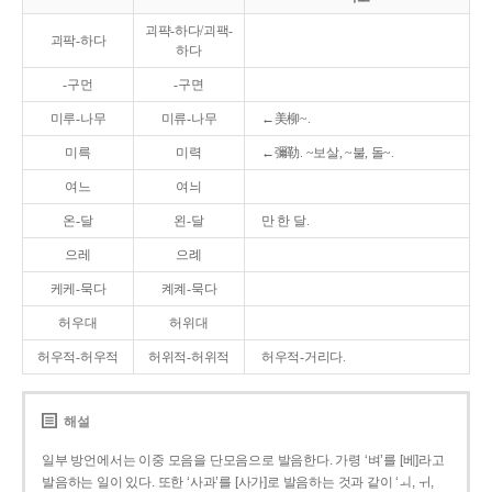
괴퍅-하다/괴팩-
괴팍-하다
하다
-구먼
-구면
미루-나무
미류-나무
←美柳~.
미륵
미력
←彌勒. ~보살, ~불, 돌~.
여느
여늬
온-달
왼-달
만 한 달.
으레
으례
케케-묵다
켸켸-묵다
허우대
허위대
허우적-허우적
허위적-허위적
허우적-거리다.
해설
일부 방언에서는 이중 모음을 단모음으로 발음한다. 가령 ‘벼’를 [베]라고
발음하는 일이 있다. 또한 ‘사과’를 [사가]로 발음하는 것과 같이 ‘ㅚ, ㅟ,