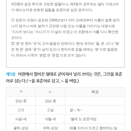
제3항과 같은 취지로 규정한 말들이나, 제3항의 경우와는 달리 거센소리
가 예사소리로 변화한 말들을 표준어로 삼은 경우이다.
① 표준어 규정이 공표된 1988년보다 이미 오래전부터 이름이 얼른 생각
나지 않거나 바로 말하기 곤란한 사람 또는 사물을 가리키는 대명사로
‘거시키’보다는 ‘거시기’가 더 널리 쓰였고 이 조항에서 이를 다시 확인한
것이다.
② ‘푼’은 한자 ‘分’의 고어 발음의 잔재이다. 현대 국어의 ‘할, 푼, 리’나 ‘땡
전 한 푼’ 등에 ‘푼’이 남아 있으나 한자어로 읽을 때에는 ‘분’으로 발음한
다. 따라서 시계의 ‘분침’은 ‘푼침’으로 쓰지 않는다.
제5항
어원에서 멀어진 형태로 굳어져서 널리 쓰이는 것은, 그것을 표준
어로 삼는다.(ㄱ을 표준어로 삼고, ㄴ을 버림.)
ㄱ
ㄴ
비고
강낭-콩
강남-콩
고삿
고샅
겉~, 속~.
사글-세
삭월-세
‘월세’는 표준어임.
울력-성당
위력-성당
떼를 지어서 으르고 협박하는 일.