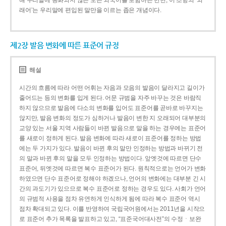
해 우리말에 동화되지 않은 모든 외국어를 포함하는 반면, 이 조항의 ‘외
래어’는 우리말에 편입된 말만을 이르는 좁은 개념이다.
제2장 발음 변화에 따른 표준어 규정
해설
시간의 흐름에 따라 어떤 어휘는 자음과 모음의 발음이 달라지고 길이가
줄어드는 등의 변화를 입게 된다. 어문 규범을 자주 바꾸는 것은 바람직
하지 않으므로 발음에 다소의 변화를 입어도 표준어를 곧바로 바꾸지는
않지만, 발음 변화의 정도가 심하거나 발음이 변한 지 오래되어 대부분의
교양 있는 서울 지역 사람들이 바뀐 발음으로 말을 하는 경우에는 표준어
를 새로이 정하게 된다. 발음 변화에 따라 새로이 표준어를 정하는 방법
에는 두 가지가 있다. 발음이 바뀐 후의 말만 인정하는 방법과 바뀌기 전
의 말과 바뀐 후의 말을 모두 인정하는 방법이다. 앞엣것에 따르면 단수
표준어, 뒤엣것에 따르면 복수 표준어가 된다. 원칙적으로는 언어가 변화
하였으면 단수 표준어로 정해야 하겠으나, 언어의 변화에는 대부분 긴 시
간의 과도기가 있으므로 복수 표준어로 정하는 경우도 있다. 사회가 언어
의 규범적 사용을 점차 유연하게 인식하게 됨에 따라 복수 표준어 역시
점차 확대되고 있다. 이를 반영하여 국립국어원에서는 2011년을 시작으
로 표준어 추가 목록을 발표하고 있고, “표준국어대사전”의 수정ㆍ보완