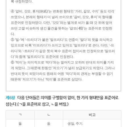
록 규정하였다.
④ ‘갈비, 갓모, 휴지(休紙)’는 변화된 형태인 ‘가리, 갈모, 수지’ 등도 각각
쓰였으나, 본래의 형태가 더 널리 쓰이므로 ‘갈비, 갓모, 휴지’의 형태를
표준어로 인정하였다. 다만, ‘갓모’와는 별개로 비가 올 때 갓 위에 덮어
쓰던 고깔 비슷하게 생긴 물건을 뜻하는 ‘갈모(-帽)’는 표준어로 인정한
다.
⑤ ‘밀-’에 ‘-뜨리다’가 붙은 ‘밀뜨리다’도 언중이 ‘밀다’의 뜻을 의식하고
있으므로 비록 ‘미뜨리다’가 쓰이고 있어도 ‘밀뜨리다’로 쓴다. 다만, ‘-뜨
리다’와 ‘-트리다’가 같은 뜻의 복수 표준어 접미사로 인정되므로 ‘밀뜨리
다’와 함께 ‘밀트리다’도 표준어로 인정된다.
⑥ ‘적이’는 의미적으로 ‘적다’와는 멀어지고 오히려 반대의 의미를 가지
게 되었다. 그 때문에 한동안 ‘저으기’가 널리 보급되기도 하였다. 그러나
반대의 뜻이 되었더라도 원래의 어원 ‘적다’와의 관계는 부정할 수 없기
때문에 ‘저으기’가 아닌 ‘적이’를 표준어로 삼았다.
제6항
다음 단어들은 의미를 구별함이 없이, 한 가지 형태만을 표준어로
삼는다.(ㄱ을 표준어로 삼고, ㄴ을 버림.)
ㄱ
ㄴ
비고
돌
돐
생일, 주기.