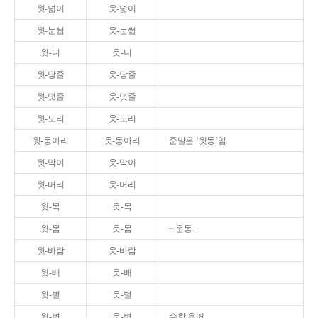
윗-넓이
웃-넓이
윗-눈썹
웃-눈썹
윗-니
웃-니
윗-당줄
웃-당줄
윗-덧줄
웃-덧줄
윗-도리
웃-도리
윗-동아리
웃-동아리
준말은 ‘윗동’임.
윗-막이
웃-막이
윗-머리
웃-머리
윗-목
웃-목
윗-몸
웃-몸
~ 운동.
윗-바람
웃-바람
윗-배
웃-배
윗-벌
웃-벌
윗-변
웃-변
수학 용어.