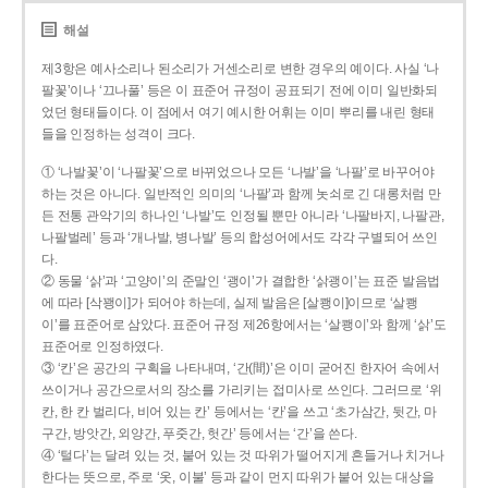
해설
제3항은 예사소리나 된소리가 거센소리로 변한 경우의 예이다. 사실 ‘나
팔꽃’이나 ‘끄나풀’ 등은 이 표준어 규정이 공표되기 전에 이미 일반화되
었던 형태들이다. 이 점에서 여기 예시한 어휘는 이미 뿌리를 내린 형태
들을 인정하는 성격이 크다.
① ‘나발꽃’이 ‘나팔꽃’으로 바뀌었으나 모든 ‘나발’을 ‘나팔’로 바꾸어야
하는 것은 아니다. 일반적인 의미의 ‘나팔’과 함께 놋쇠로 긴 대롱처럼 만
든 전통 관악기의 하나인 ‘나발’도 인정될 뿐만 아니라 ‘나팔바지, 나팔관,
나팔벌레’ 등과 ‘개나발, 병나발’ 등의 합성어에서도 각각 구별되어 쓰인
다.
② 동물 ‘삵’과 ‘고양이’의 준말인 ‘괭이’가 결합한 ‘삵괭이’는 표준 발음법
에 따라 [삭꽹이]가 되어야 하는데, 실제 발음은 [살쾡이]이므로 ‘살쾡
이’를 표준어로 삼았다. 표준어 규정 제26항에서는 ‘살쾡이’와 함께 ‘삵’도
표준어로 인정하였다.
③ ‘칸’은 공간의 구획을 나타내며, ‘간(間)’은 이미 굳어진 한자어 속에서
쓰이거나 공간으로서의 장소를 가리키는 접미사로 쓰인다. 그러므로 ‘위
칸, 한 칸 벌리다, 비어 있는 칸’ 등에서는 ‘칸’을 쓰고 ‘초가삼간, 뒷간, 마
구간, 방앗간, 외양간, 푸줏간, 헛간’ 등에서는 ‘간’을 쓴다.
④ ‘털다’는 달려 있는 것, 붙어 있는 것 따위가 떨어지게 흔들거나 치거나
한다는 뜻으로, 주로 ‘옷, 이불’ 등과 같이 먼지 따위가 붙어 있는 대상을