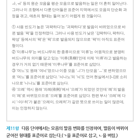
ㅘ, ㅝ’ 등의 원순 모음을 평순 모음으로 발음하는 일은 더 흔히 일어난다.
그러나 이 조항에서 다룬 단어들은 표준어 지역에서도 모음의 단순화 과
정을 겪고, 애초의 형태는 들어 보기 어렵게 된 것들이다.
① 사용 빈도가 높은 ‘괴퍅하다’는 ‘괴팍하다’로 발음이 바뀌었으므로 바
뀐 발음 ‘팍’을 인정하였다. 그러나 사용 빈도가 낮은 ‘강퍅하다, 퍅하다,
퍅성’ 등에서의 ‘퍅’은 ‘팍’으로 발음되지 않으므로 ‘퍅’이 아직도 표준어
형이다.
② ‘미류나무’는 버드나무의 한 종류이므로 ‘미류’는 어원적으로 분명히
버드나무의 의미를 담고 있는 ‘미류(美柳)’인데 이제 ‘미류’라고 발음하는
경우가 거의 없기 때문에 ‘미루나무’를 표준어로 삼았다.
③ ‘여느’도 원래 ‘여늬’였으나 이중 모음 ‘ㅢ’가 단모음 ‘ㅡ’로 변하였으므
로 ‘여느’를 표준어로 삼았다. ‘늬나노’의 ‘늬’도 언어 현실에서 [니]로 소리
나므로 ‘니나노’를 표준어로 삼는다.
④ ‘으례’ 역시 원래 ‘의례(依例)’에서 ‘으례’가 되었던 것인데 ‘례’의 발음
이 ‘레’로 바뀌었으므로 ‘으레’를 표준어로 삼았다. 한편 부사 ‘으레’에 다
시 ‘-이/-히’가 붙은 ‘으레이, 으레히’가 같은 뜻으로 쓰이는 일이 많은데,
이는 인정하지 않는다.
제11항
다음 단어에서는 모음의 발음 변화를 인정하여, 발음이 바뀌어
굳어진 형태를 표준어로 삼는다.(ㄱ을 표준어로 삼고, ㄴ을 버림.)