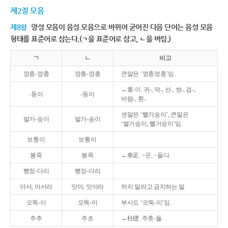
제2절 모음
제8항
양성 모음이 음성 모음으로 바뀌어 굳어진 다음 단어는 음성 모음
형태를 표준어로 삼는다.(ㄱ을 표준어로 삼고, ㄴ을 버림.)
ㄱ
ㄴ
비고
깡충-깡충
깡총-깡총
큰말은 ‘껑충껑충’임.
←童-이. 귀-, 막-, 선-, 쌍-, 검-,
-둥이
-동이
바람-, 흰-.
센말은 ‘빨가숭이’, 큰말은
발가-숭이
발가-송이
‘벌거숭이, 뻘거숭이’임.
보퉁이
보통이
봉죽
봉족
←奉足. ~꾼, ~들다.
뻗정-다리
뻗장-다리
아서, 아서라
앗아, 앗아라
하지 말라고 금지하는 말.
오뚝-이
오똑-이
부사도 ‘오뚝-이’임.
주추
주초
←柱礎. 주춧-돌.