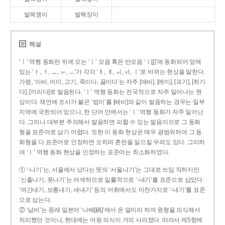
발목쟁이
발목장이
해설
‘ㅣ’ 역행 동화란 뒤에 오는 ‘ㅣ’ 모음 혹은 반모음 ‘ㅣ[j]’에 동화되어 앞에
있는 ‘ㅏ, ㅓ, ㅗ, ㅜ, ㅡ’가 각각 ‘ㅐ, ㅔ, ㅚ, ㅟ, ㅣ’로 바뀌는 현상을 말한다.
가령, ‘아비, 어미, 고기, 죽이다, 끓이다’는 자주 [애비], [에미], [괴기], [쥐기
다], [끼리다]로 발음된다. ‘ㅣ’ 역행 동화는 전국적으로 자주 일어나는 현
상이다. 체언에 조사가 붙은 ‘밥이’를 [배비]와 같이 발음하는 경우는 일부
지역에 국한되어 있으나, 한 단어 안에서는 ‘ㅣ’ 역행 동화가 자주 일어난
다. 그러나 대부분 주의해서 발음하면 피할 수 있는 발음이므로 그 동화
형을 표준어로 삼기 어렵다. 또한 이 동화 현상은 매우 광범위하여 그 동
화형을 다 표준어로 인정하면 오히려 혼란을 일으킬 우려도 있다. 그리하
여 ‘ㅣ’ 역행 동화 현상을 인정하는 표준어는 최소화하였다.
① ‘-나기’는, 서울에서 났다는 뜻의 ‘서울나기’는 그대로 쓰임 직하지만
‘신출나기, 풋나기’는 어색하므로 일률적으로 ‘-내기’를 표준으로 삼았다.
‘여간내기, 보통내기, 새내기’ 등의 어휘에서도 마찬가지로 ‘-내기’를 표준
으로 삼는다.
② ‘남비’는 종래 일본어 ‘나베[鍋]’에서 온 말이라 하여 원형을 의식해서
처리했던 것이나, 현대에는 어원 의식이 거의 사라졌다. 따라서 제5항에