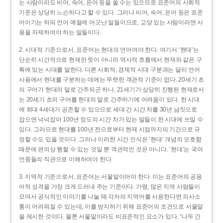
는 사람이라도 비어, 속어, 은어 등을 쓸 수는 있으므로 표준어의 사회적
기준은 상당히 느슨하다고 할 수 있다. 그러나 비어, 속어, 은어 등은 표준
어이기는 하되 언어 예절에 어긋난 말들이므로, 교양 있는 사람이라면 사
용을 자제하여야 하는 말들이다.
2. 시대적 기준으로서, 표준어는 현대의 언어여야 한다. 여기서 ‘현대’는
단순히 시간적으로 현재란 뜻이 아니라 역사적 흐름에서 현재와 같은 구
획에 있는 시대를 말한다. 다른 사회적, 경제적 시대 구분과는 달리 언어
사용에서 현대를 구분하는 데에는 뚜렷한 객관적 기준이 없다. 20세기 초
의 구어가 현대의 말로 간주되곤 하나, 21세기가 상당히 진행된 현재로서
는 20세기 초의 구어를 현대의 말로 간주하기에 어려움이 있다. 한 시대
에 최대 4세대가 공존할 수 있으므로 세대 간 시간 차를 30년 남짓으로
잡으면 넉넉잡아 100년 정도의 시간 차가 있는 말들이 한 시대에 쓰일 수
있다. 그러므로 현대를 100년 전으로부터 현재 시점까지의 기간으로 규
정할 수도 있을 것이다. 그러나 이러한 시간 인식은 ‘현대’ 개념의 모호함
때문에 편의상 행할 수 있는 것일 뿐 객관적인 것은 아니다. ‘현대’는 국어
언중들의 직관으로 이해하여야 한다.
3. 지역적 기준으로서, 표준어는 서울말이어야 한다. 이는 표준어의 공용
어적 성격을 가장 크게 드러내 주는 기준이다. 가령, 많은 지역 사람들이
모여서 공식적인 이야기를 나눌 때 각자의 지역어를 사용한다면 의사소
통이 어려워질 수 있는데, 이를 방지하기 위해 표준어의 조건으로 서울말
을 제시한 것이다. 물론 서울말이라도 비표준적인 요소가 있다. “나두 간