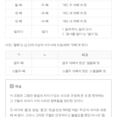
둘-째
두-째
‘제2, 두 개째’의 뜻.
셋-째
세-째
‘제3, 세 개째’의 뜻.
넷-째
네-째
‘제4, 네 개째’의 뜻.
1. 빌려주다, 빌려 오다.
빌리다
빌다
2. ‘용서를 빌다’는 ‘빌다’임.
다만, ‘둘째’는 십 단위 이상의 서수사에 쓰일 때에 ‘두째’로 한다.
ㄱ
ㄴ
비고
열두-째
열두 개째의 뜻은 ‘열둘째’로.
스물두-째
스물두 개째의 뜻은 ‘스물둘째’로.
해설
이 조항은 그동안 용법의 차이가 있는 것으로 규정해 온 것 중 현재에는
그 구별의 의의가 거의 사라진 항목들을 정리한 것이다.
① 과거에 ‘돌’은 생일, ‘돐’은 ‘한글 반포 500돐’처럼 ‘주년’의 의미로 세분
해 써 왔다. 그러나 그러한 구별은 인위적이고 불필요할 뿐만 아니라 ‘돐