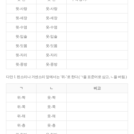
윗-사랑
웃-사랑
윗-세장
웃-세장
윗-수염
웃-수염
윗-입술
웃-입술
윗-잇몸
웃-잇몸
윗-자리
웃-자리
윗-중방
웃-중방
다만 1. 된소리나 거센소리 앞에서는 ‘위-’로 한다.(ㄱ을 표준어로 삼고, ㄴ을 버림.)
ㄱ
ㄴ
비고
위-짝
웃-짝
위-쪽
웃-쪽
위-채
웃-채
위-층
웃-층