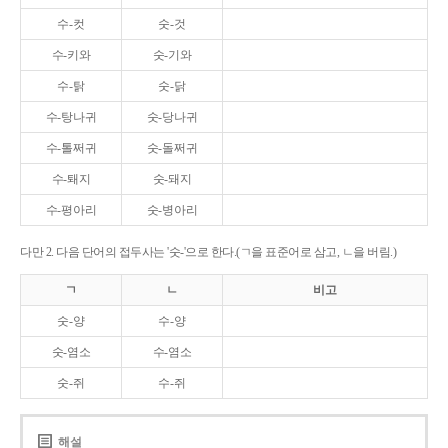
수-컷
숫-것
수-키와
숫-기와
수-탉
숫-닭
수-탕나귀
숫-당나귀
수-톨쩌귀
숫-돌쩌귀
수-퇘지
숫-돼지
수-평아리
숫-병아리
다만 2. 다음 단어의 접두사는 '숫-'으로 한다.(ㄱ을 표준어로 삼고, ㄴ을 버림.)
ㄱ
ㄴ
비고
숫-양
수-양
숫-염소
수-염소
숫-쥐
수-쥐
해설