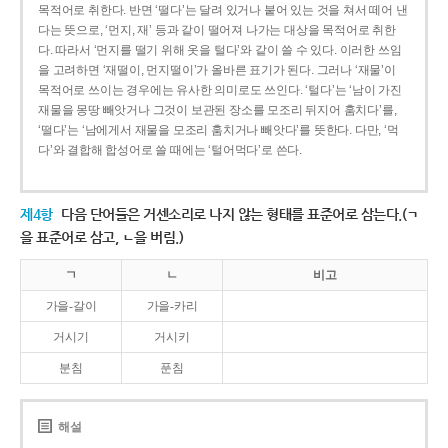
목적어로 취한다. 반면 ‘떨다’는 달려 있거나 붙어 있는 것을 쳐서 떼어 낸
다는 뜻으로, ‘먼지, 재’ 등과 같이 떨어져 나가는 대상을 목적어로 취한
다. 따라서 ‘먼지를 떨기 위해 옷을 털다’와 같이 쓸 수 있다. 이러한 쓰임
을 고려하면 ‘재떨이, 먼지떨이’가 올바른 표기가 된다. 그러나 ‘재물’이
목적어로 쓰이는 경우에는 유사한 의미로도 쓰인다. ‘털다’는 ‘남이 가진
재물을 몽땅 빼앗거나 그것이 보관된 장소를 모조리 뒤지어 훔치다’를,
‘떨다’는 ‘남에게서 재물을 모조리 훔치거나 빼앗다’를 뜻한다. 다만, ‘먹
다’와 결합해 합성어로 쓸 때에는 ‘털어먹다’로 쓴다.
제4항
다음 단어들은 거센소리로 나지 않는 형태를 표준어로 삼는다.(ㄱ
을 표준어로 삼고, ㄴ을 버림.)
ㄱ
ㄴ
비고
가을-갈이
가을-카리
거시기
거시키
분침
푼침
해설