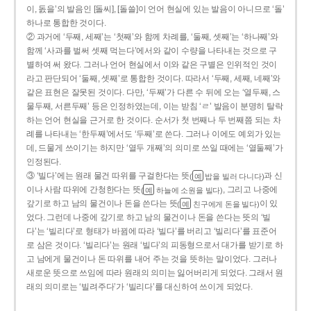
이, 돐을’의 발음인 [돌씨], [돌쓸]이 언어 현실에 있는 발음이 아니므로 ‘돌’
하나로 통합한 것이다.
② 과거에 ‘두째, 세째’는 ‘첫째’와 함께 차례를, ‘둘째, 셋째’는 ‘하나째’와
함께 ‘사과를 벌써 셋째 먹는다’에서와 같이 수량을 나타내는 것으로 구
별하여 써 왔다. 그러나 언어 현실에서 이와 같은 구별은 인위적인 것이
라고 판단되어 ‘둘째, 셋째’로 통합한 것이다. 따라서 ‘두째, 세째, 네째’와
같은 표현은 잘못된 것이다. 다만, ‘두째’가 다른 수 뒤에 오는 ‘열두째, 스
물두째, 서른두째’ 등은 인정하였는데, 이는 받침 ‘ㄹ’ 발음이 분명히 탈락
하는 언어 현실을 근거로 한 것이다. 순서가 첫 번째나 두 번째쯤 되는 차
례를 나타내는 ‘한두째’에서도 ‘두째’로 쓴다. 그러나 이에도 예외가 있는
데, 드물게 쓰이기는 하지만 ‘열두 개째’의 의미로 쓰일 때에는 ‘열둘째’가
인정된다.
③ ‘빌다’에는 원래 물건 따위를 구걸한다는 뜻
과 신
(
밥을 빌러 다니다)
예
이나 사람 따위에 간청한다는 뜻
, 그리고 나중에
(
하늘에 소원을 빌다)
예
갚기로 하고 남의 물건이나 돈을 쓴다는 뜻
이 있
(
친구에게 돈을 빌다)
예
었다. 그런데 나중에 갚기로 하고 남의 물건이나 돈을 쓴다는 뜻의 ‘빌
다’는 ‘빌리다’로 형태가 바뀜에 따라 ‘빌다’를 버리고 ‘빌리다’를 표준어
로 삼은 것이다. ‘빌리다’는 원래 ‘빌다’의 피동형으로서 대가를 받기로 하
고 남에게 물건이나 돈 따위를 내어 주는 것을 뜻하는 말이었다. 그러나
새로운 뜻으로 쓰임에 따라 원래의 의미는 잃어버리게 되었다. 그래서 원
래의 의미로는 ‘빌려주다’가 ‘빌리다’를 대신하여 쓰이게 되었다.