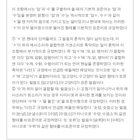
이 조항에서는 ‘암’과 ‘수’를 구별하여 쓸 때의 기본적 표준어는 ‘암’과
‘수’임을 분명히 밝혔다. ‘암’과 ‘수’는 역사적으로 ‘암ㅎ, 수ㅎ’과 같이
‘ㅎ’을 맨 마지막 음으로 가지고 있는 말이었으나 현대에 와서는 이러한
‘ㅎ’이 모두 떨어졌으므로 떨어진 형태를 기본적인 표준어로 규정하였다.
① ‘ㅎ’은 현대의 단어들에도 그 발음의 흔적이 많이 남아 있는데, 이
‘ㅎ’이 뒤의 예사소리와 결합하면 거센소리로 축약되는 일이 흔하여 이
조항에서 부가적으로 규정하였다. 즉 ‘암ㅎ’에 ‘개, 닭, 병아리’가 결합하
면 각각 ‘암캐, 암탉, 암평아리’가 되고 ‘수ㅎ’에 ‘개, 닭, 병아리’가 결합하
면 각각 ‘수캐, 수탉, 수평아리’가 되는 언어 현실을 존중하였다. 이러한
축약은 ‘다만 1’ 규정에서 언급한 예들에만 해당되는 것이므로 ‘암ㅎ, 수
ㅎ’에 ‘고양이’가 결합하더라도 ‘암고양이, 수고양이’와 같은 형태가 표준
어가 된다. 발음도 [암고양이], [수고양이]가 표준 발음이다.
② ‘수’와 뒤의 말이 결합할 때, 발음상 [ㄴ(ㄴ)] 첨가가 일어나거나 뒤의 예
사소리가 된소리가 되는 경우 사이시옷과 유사한 효과를 보이는 것이라
판단하여 ‘수’에 ‘ㅅ’을 붙인 ‘숫’을 표준어형으로 규정하였다. 이러한 경
우에는 ‘다만 2’ 규정에서 언급한 예들만 해당한다. ‘숫양, 숫염소’는 발음
이 [순냥], [순념소]이지 [수양], [수염소]가 아니므로 ‘수양, 수염소’와 같은
형태를 비표준어로 규정하였다. 또 ‘숫쥐’는 발음이 [숟쮜]이지 [수쥐]가
아니므로 ‘수쥐’와 같은 형태를 비표준어로 규정하였다.