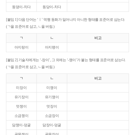
동댕이-치다
동당이-치다
[붙임 1] 다음 단어는 ‘ㅣ’ 역행 동화가 일어나지 아니한 형태를 표준어로 삼는다.
(ㄱ을 표준어로 삼고, ㄴ을 버림.)
ㄱ
ㄴ
비고
아지랑이
아지랭이
[붙임 2] 기술자에게는 ‘-장이’, 그 외에는 ‘-쟁이’가 붙는 형태를 표준어로 삼는다.
(ㄱ을 표준어로 삼고, ㄴ을 버림.)
ㄱ
ㄴ
비고
미장이
미쟁이
유기장이
유기쟁이
멋쟁이
멋장이
소금쟁이
소금장이
담쟁이-덩굴
담장이-덩굴
골목쟁이
골목장이