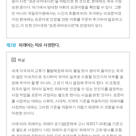
종이 사전 “표준국어대사전”을 바탕으로 한 것으로, 현재에도 계속 수정·
보완 중이다. 여기에서 방대한 어휘의 표준어형을 확인할 수 있다. 그뿐
만 아니라 국립국어원에서는 시간의 흐름에 따라 과거에는 비표준어였
지만 현재에는 표준어로 인정될 만한 어휘를 꾸준히 추가하여 발표하고
있고, 이 또한 인터넷판 “표준국어대사전”에 반영되어 있다.
제2항
외래어는 따로 사정한다.
해설
세계 각국과의 교류가 활발해짐에 따라 물밀 듯이 쏟아져 들어오는 외국
의 말은 지속적으로 조사하여 국어의 일부로 수용할 것인가의 여부를 결
정해 주어야 할 뿐 아니라, 그 표기 역시 결정해 주어야 한다. 이 조항은
외국의 말이 국어의 일부인 외래어로 인정될 수 있는 것인지를 결정하는
사정 작업을 표준어 규정과는 별도로 한다는 사실을 밝힌 것이다. 표준어
를 사정하는 데에는 사회적, 시대적, 지역적 기준을 적용하지만 외래어를
사정하는 데에는 그러한 기준을 적용하기 어렵기 때문에 이 조항을 따로
마련한 것이다.
이에 따라 외래어는 외래어 표기법(문체부 고시 제2017-14호)을 기준으
로 별도로 사정한다. 다만 외래어 표기법의 ‘외래어’가 고유 명사를 포함