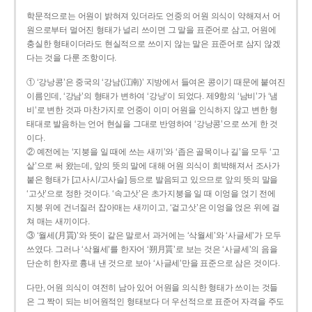
학문적으로는 어원이 밝혀져 있더라도 언중의 어원 의식이 약해져서 어
원으로부터 멀어진 형태가 널리 쓰이면 그 말을 표준어로 삼고, 어원에
충실한 형태이더라도 현실적으로 쓰이지 않는 말은 표준어로 삼지 않겠
다는 것을 다룬 조항이다.
① ‘강낭콩’은 중국의 ‘강남(江南)’ 지방에서 들여온 콩이기 때문에 붙여진
이름인데, ‘강남’의 형태가 변하여 ‘강낭’이 되었다. 제9항의 ‘남비’가 ‘냄
비’로 변한 것과 마찬가지로 언중이 이미 어원을 인식하지 않고 변한 형
태대로 발음하는 언어 현실을 그대로 반영하여 ‘강낭콩’으로 쓰게 한 것
이다.
② 예전에는 ‘지붕을 일 때에 쓰는 새끼’와 ‘좁은 골목이나 길’을 모두 ‘고
샅’으로 써 왔는데, 앞의 뜻의 말에 대해 어원 의식이 희박해져서 조사가
붙은 형태가 [고사시/고사슬] 등으로 발음되고 있으므로 앞의 뜻의 말을
‘고삿’으로 정한 것이다. ‘속고삿’은 초가지붕을 일 때 이엉을 얹기 전에
지붕 위에 건너질러 잡아매는 새끼이고, ‘겉고삿’은 이엉을 얹은 위에 걸
쳐 매는 새끼이다.
③ ‘월세(月貰)’와 뜻이 같은 말로서 과거에는 ‘삭월세’와 ‘사글세’가 모두
쓰였다. 그러나 ‘삭월세’를 한자어 ‘朔月貰’로 보는 것은 ‘사글세’의 음을
단순히 한자로 흉내 낸 것으로 보아 ‘사글세’만을 표준으로 삼은 것이다.
다만, 어원 의식이 여전히 남아 있어 어원을 의식한 형태가 쓰이는 것들
은 그 짝이 되는 비어원적인 형태보다 더 우선적으로 표준어 자격을 주도