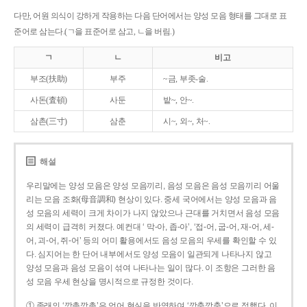
다만, 어원 의식이 강하게 작용하는 다음 단어에서는 양성 모음 형태를 그대로 표
준어로 삼는다.(ㄱ을 표준어로 삼고, ㄴ을 버림.)
ㄱ
ㄴ
비고
부조(扶助)
부주
~금, 부좃-술.
사돈(査頓)
사둔
밭~, 안~.
삼촌(三寸)
삼춘
시~, 외~, 처~.
해설
우리말에는 양성 모음은 양성 모음끼리, 음성 모음은 음성 모음끼리 어울
리는 모음 조화(母音調和) 현상이 있다. 중세 국어에서는 양성 모음과 음
성 모음의 세력이 크게 차이가 나지 않았으나 근대를 거치면서 음성 모음
의 세력이 급격히 커졌다. 예컨대 ‘ 막-아, 좁-아’, ‘접-어, 굽-어, 재-어, 세-
어, 괴-어, 쥐-어’ 등의 어미 활용에서도 음성 모음의 우세를 확인할 수 있
다. 심지어는 한 단어 내부에서도 양성 모음이 일관되게 나타나지 않고
양성 모음과 음성 모음이 섞여 나타나는 일이 많다. 이 조항은 그러한 음
성 모음 우세 현상을 명시적으로 규정한 것이다.
① 종래의 ‘깡총깡총’은 언어 현실을 반영하여 ‘깡충깡충’으로 정했다. 이