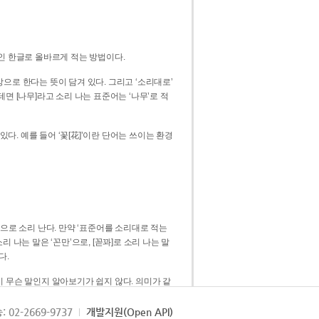
인 한글로 올바르게 적는 방법이다.
으로 한다는 뜻이 담겨 있다. 그리고 ‘소리대로’
. 예를 들어 ‘꽃[花]’이란 단어는 쓰이는 환경
 [꼳]으로 소리 난다. 만약 ‘표준어를 소리대로 적는
다.
 무슨 말인지 알아보기가 쉽지 않다. 의미가 같
쉽다. 즉 ‘꽃, 꼰, 꼳’보다는 ‘꽃’ 하나로 일관
: 02-2669-9737
개발지원(Open API)