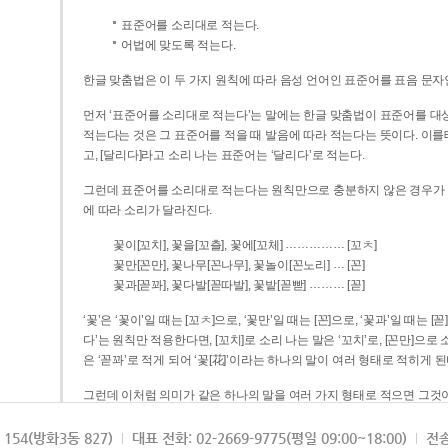
표준어를 소리대로 적는다.
어법에 맞도록 적는다.
한글 맞춤법은 이 두 가지 원칙에 따라 음성 언어인 표준어를 표음 문자
먼저 ‘표준어를 소리대로 적는다’는 말에는 한글 맞춤법이 표준어를 대상
적는다는 것은 그 표준어를 적을 때 발음에 따라 적는다는 뜻이다. 이를테면 [나무]라고 소리 나는 표준어는 ‘나무’로 적
고, [달리다]라고 소리 나는 표준어는 ‘달리다’로 적는다.
그런데 표준어를 소리대로 적는다는 원칙만으로 충분하지 않은 경우가 있다
에 따라 소리가 달라진다.
……………
꽃이[꼬치], 꽃을[꼬츨], 꽃에[꼬체]
[꼬ㅊ]
…
꽃만[꼰만], 꽃나무[꼰나무], 꽃놀이[꼰노리]
[꼰]
………
꽃과[꼳꽈], 꽃다발[꼳따발], 꽃밭[꼳빧]
[꼳]
‘꽃’은 ‘꽃이’일 때는 [꼬ㅊ]으로, ‘꽃만’일 때는 [꼰]으로, ‘꽃과’일 때는
다’는 원칙만 적용한다면, [꼬치]로 소리 나는 말은 ‘꼬치’로, [꼰만]으로 소리 나는 말은 ‘꼰만’으로, [꼳꽈]로 소리 나는 말
은 ‘꼳꽈’로 적게 되어 ‘꽃[花]’이라는 하나의 말이 여러 형태로 적히게 된
그런데 이처럼 의미가 같은 하나의 말을 여러 가지 형태로 적으면 그것이
은 하나의 말은 형태를 하나로 고정하여 일관되게 적어야 의미를 파악하기가 
되게 적는 것이 의미를 파악하는 데 효과적이다.
154(방화3동 827)
대표 전화: 02-2669-9775(평일 09:00~18:00)
전송