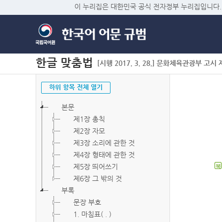
이 누리집은 대한민국 공식 전자정부 누리집입니다.
한글 맞춤법
[시행 2017. 3. 28.] 문화체육관광부 고시 제2
하위 항목 전체 열기
본문
제1장 총칙
제2장 자모
제3장 소리에 관한 것
제4장 형태에 관한 것
제5장 띄어쓰기
북
제6장 그 밖의 것
부록
문장 부호
1. 마침표( . )