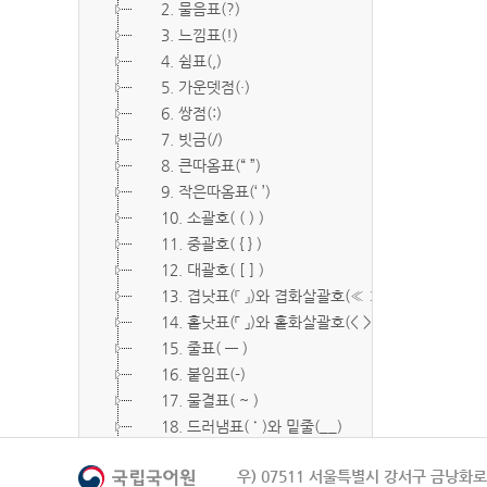
2. 물음표(?)
3. 느낌표(!)
4. 쉼표(,)
5. 가운뎃점(·)
6. 쌍점(:)
7. 빗금(/)
8. 큰따옴표(“ ”)
9. 작은따옴표(‘ ’)
10. 소괄호( ( ) )
11. 중괄호( { } )
12. 대괄호( [ ] )
13. 겹낫표(『 』)와 겹화살괄호(≪ ≫)
14. 홑낫표(「 」)와 홑화살괄호(< >)
15. 줄표( ― )
16. 붙임표(-)
17. 물결표( ~ )
18. 드러냄표( ˙ )와 밑줄(__)
19. 숨김표( O, X )
우) 07511 서울특별시 강서구 금낭화로 
20. 빠짐표( □ )