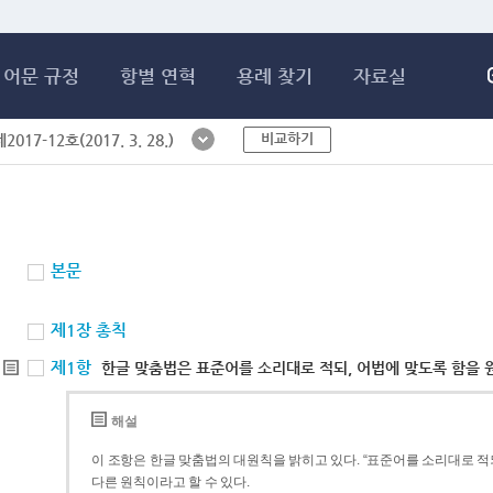
메인콘텐츠 바로가기
어문 규정
항별 연혁
용례 찾기
자료실
비교하기
017-12호(2017. 3. 28.)
본문
제1장 총칙
제1항
한글 맞춤법은 표준어를 소리대로 적되, 어법에 맞도록 함을 
해설
이 조항은 한글 맞춤법의 대원칙을 밝히고 있다. “표준어를 소리대로 적되
다른 원칙이라고 할 수 있다.