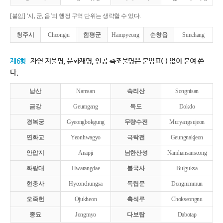
[붙임] ‘시, 군, 읍’의 행정 구역 단위는 생략할 수 있다.
청주시
Cheongju
함평군
Hampyeong
순창읍
Sunchang
제6항
자연 지물명, 문화재명, 인공 축조물명은 붙임표(-) 없이 붙여 쓴
다.
남산
Namsan
속리산
Songnisan
금강
Geumgang
독도
Dokdo
경복궁
Gyeongbokgung
무량수전
Muryangsujeon
연화교
Yeonhwagyo
극락전
Geungnakjeon
안압지
Anapji
남한산성
Namhansanseong
화랑대
Hwarangdae
불국사
Bulguksa
현충사
Hyeonchungsa
독립문
Dongnimmun
오죽헌
Ojukheon
촉석루
Chokseongnu
종묘
Jongmyo
다보탑
Dabotap