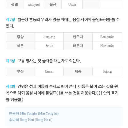
샛별
saetbyeol
울산
Ulsan
제2항
발음상 혼동의 우려가 있을 때에는 음절 사이에 붙임표(-)를 쓸 수
있다.
중앙
Jung-ang
반구대
Ban-gudae
세운
Se-un
해운대
Hae-undae
제3항
고유 명사는 첫 글자를 대문자로 적는다.
부산
Busan
세종
Sejong
제4항
인명은 성과 이름의 순서로 띄어 쓴다. 이름은 붙여 쓰는 것을 원
칙으로 하되 음절 사이에 붙임표(-)를 쓰는 것을 허용한다.( ( ) 안의 표기
를 허용함.)
민용하 Min Yongha (Min Yong-ha)
송나리 Song Nari (Song Na-ri)