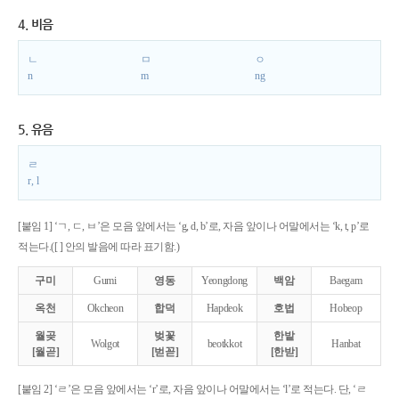
4. 비음
ㄴ
ㅁ
ㅇ
n
m
ng
5. 유음
ㄹ
r, l
[붙임 1] ‘ㄱ, ㄷ, ㅂ’은 모음 앞에서는 ‘g, d, b’로, 자음 앞이나 어말에서는 ‘k, t, p’로
적는다.([ ] 안의 발음에 따라 표기함.)
구미
Gumi
영동
Yeongdong
백암
Baegam
옥천
Okcheon
합덕
Hapdeok
호법
Hobeop
월곶
벚꽃
한밭
Wolgot
beotkkot
Hanbat
[월곧]
[벋꼳]
[한받]
[붙임 2] ‘ㄹ’은 모음 앞에서는 ‘r’로, 자음 앞이나 어말에서는 ‘l’로 적는다. 단, ‘ㄹ