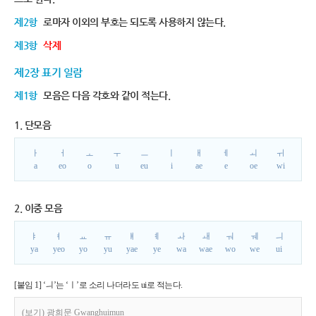
제2항
로마자 이외의 부호는 되도록 사용하지 않는다.
제3항
삭제
제2장 표기 일람
제1항
모음은 다음 각호와 같이 적는다.
1. 단모음
ㅏ
ㅓ
ㅗ
ㅜ
ㅡ
ㅣ
ㅐ
ㅔ
ㅚ
ㅟ
a
eo
o
u
eu
i
ae
e
oe
wi
2. 이중 모음
ㅑ
ㅕ
ㅛ
ㅠ
ㅒ
ㅖ
ㅘ
ㅙ
ㅝ
ㅞ
ㅢ
ya
yeo
yo
yu
yae
ye
wa
wae
wo
we
ui
[붙임 1] ‘ㅢ’는 ‘ㅣ’로 소리 나더라도 ui로 적는다.
(보기) 광희문 Gwanghuimun