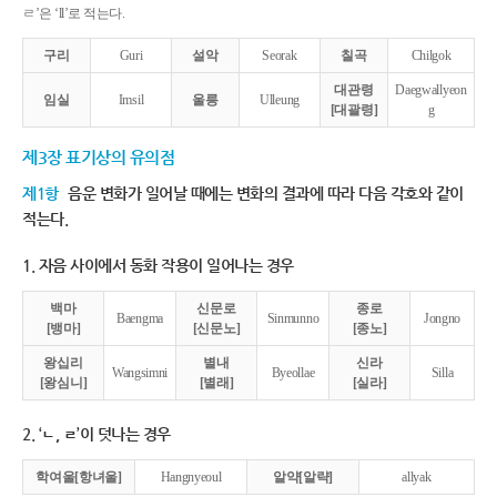
ㄹ’은 ‘ll’로 적는다.
구리
Guri
설악
Seorak
칠곡
Chilgok
대관령
Daegwallyeon
임실
Imsil
울릉
Ulleung
[대괄령]
g
제3장 표기상의 유의점
제1항
음운 변화가 일어날 때에는 변화의 결과에 따라 다음 각호와 같이
적는다.
1. 자음 사이에서 동화 작용이 일어나는 경우
백마
신문로
종로
Baengma
Sinmunno
Jongno
[뱅마]
[신문노]
[종노]
왕십리
별내
신라
Wangsimni
Byeollae
Silla
[왕심니]
[별래]
[실라]
2. ‘ㄴ, ㄹ’이 덧나는 경우
학여울[항녀울]
Hangnyeoul
알약[알략]
allyak