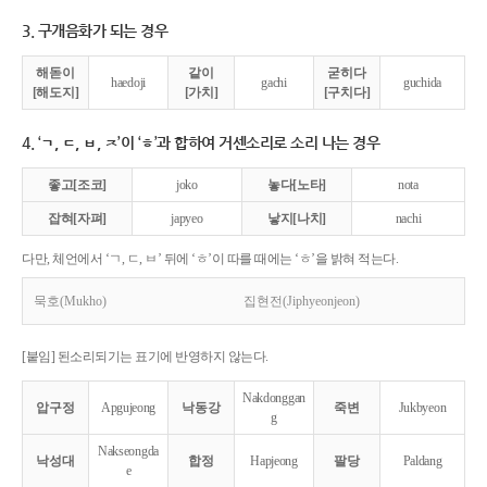
3. 구개음화가 되는 경우
해돋이
같이
굳히다
haedoji
gachi
guchida
[해도지]
[가치]
[구치다]
4. ‘ㄱ, ㄷ, ㅂ, ㅈ’이 ‘ㅎ’과 합하여 거센소리로 소리 나는 경우
좋고[조코]
joko
놓다[노타]
nota
잡혀[자펴]
japyeo
낳지[나치]
nachi
다만, 체언에서 ‘ㄱ, ㄷ, ㅂ’ 뒤에 ‘ㅎ’이 따를 때에는 ‘ㅎ’을 밝혀 적는다.
묵호(Mukho)
집현전(Jiphyeonjeon)
[붙임] 된소리되기는 표기에 반영하지 않는다.
Nakdonggan
압구정
Apgujeong
낙동강
죽변
Jukbyeon
g
Nakseongda
낙성대
합정
Hapjeong
팔당
Paldang
e