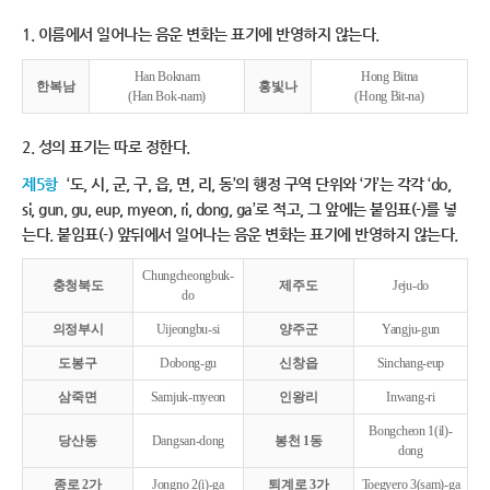
1. 이름에서 일어나는 음운 변화는 표기에 반영하지 않는다.
Han Boknam
Hong Bitna
한복남
홍빛나
(Han Bok-nam)
(Hong Bit-na)
2. 성의 표기는 따로 정한다.
제5항
‘도, 시, 군, 구, 읍, 면, 리, 동’의 행정 구역 단위와 ‘가’는 각각 ‘do,
si, gun, gu, eup, myeon, ri, dong, ga’로 적고, 그 앞에는 붙임표(-)를 넣
는다. 붙임표(-) 앞뒤에서 일어나는 음운 변화는 표기에 반영하지 않는다.
Chungcheongbuk-
충청북도
제주도
Jeju-do
do
의정부시
Uijeongbu-si
양주군
Yangju-gun
도봉구
Dobong-gu
신창읍
Sinchang-eup
삼죽면
Samjuk-myeon
인왕리
Inwang-ri
Bongcheon 1(il)-
당산동
Dangsan-dong
봉천 1동
dong
종로 2가
Jongno 2(i)-ga
퇴계로 3가
Toegyero 3(sam)-ga