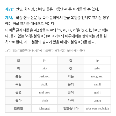
제7항
인명, 회사명, 단체명 등은 그동안 써 온 표기를 쓸 수 있다.
제8항
학술 연구 논문 등 특수 분야에서 한글 복원을 전제로 표기할 경우
에는 한글 표기를 대상으로 적는다.
1)
이 때
글자 대응은 제2장을 따르되 ‘ㄱ, ㄷ, ㅂ, ㄹ’은 ‘g, d, b, l’로만 적는
다. 음가 없는 ‘ㅇ’은 붙임표(-)로 표기하되 어두에서는 생략하는 것을 원
칙으로 한다. 기타 분절의 필요가 있을 때에도 붙임표(-)를 쓴다.
1) '이 때'는 "표준국어대사전"에 따르면 '이때'와 같이 붙여 써야 한다.
집
jib
짚
jip
밖
bakk
값
gabs
붓꽃
buskkoch
먹는
meogneun
독립
doglib
문리
munli
물엿
mul-yeos
굳이
gud-i
좋다
johda
가곡
gagog
조랑말
jolangmal
없었습니다
eobs-eoss-seubnida