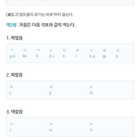
[붙임 2] 장모음의 표기는 따로 하지 않는다.
제2항
자음은 다음 각호와 같이 적는다.
1. 파열음
ㄱ
ㄲ
ㅋ
ㄷ
ㄸ
ㅌ
ㅂ
ㅃ
ㅍ
g, k
kk
k
d, t
tt
t
b, p
pp
p
2. 파찰음
ㅈ
ㅉ
ㅊ
j
jj
ch
3. 마찰음
ㅅ
ㅆ
ㅎ
s
ss
h