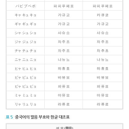
パ ピ プ ペ ポ
파 피 푸 페 포
파 피 푸 페 포
キャ キュ キョ
갸 규 교
캬 큐 쿄
ギャ ギュ ギョ
갸 규 교
갸 규 교
シャ シュ ショ
샤 슈 쇼
샤 슈 쇼
ジャ ジュ ジョ
자 주 조
자 주 조
チャ チュ チョ
자 주 조
차 추 초
ニャ ニュ ニョ
냐 뉴 뇨
냐 뉴 뇨
ヒャ ヒュ ヒョ
햐 휴 효
햐 휴 효
ビャ ビュ ビョ
뱌 뷰 뵤
뱌 뷰 뵤
ピャ ピュ ピョ
퍄 퓨 표
퍄 퓨 표
ミャ ミュ ミョ
먀 뮤 묘
먀 뮤 묘
リャ リュ リョ
랴 류 료
랴 류 료
표 5
중국어의 발음 부호와 한글 대조표
성 모 (聲母)