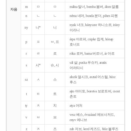
m
ㅁ
ㅁ
málna 말너, bomba 봄버, álom 알롬
자음
n
ㄴ
ㄴ
néma 네머, bunda 분더, pihen 피헨
nyak 녀크, hányszor 하니소르, irány
ny
니*
니
이라니
árpa 아르퍼, csipke 칩케, hónap
p
ㅍ
ㅂ, 프
호너프
r
ㄹ
르
róka 로커, barna 버르너, ár 아르
sál 샬, puska 푸슈카, aratás
s
시*
슈, 시
어러타시
alszik 얼시크, asztal 어스털, húsz
sz
ㅅ
스
후스
ajto 어이토, borotva 보로트버, csont
t
ㅌ
트
촌트
ty
ㅊ
치
atya 어처
vesz 베스, évszázad 에브사저드,
v
ㅂ
브
enyv 에니브
z
ㅈ
즈
zab 저브, kezd 케즈드, blúz 블루즈