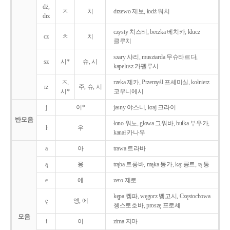
dż,
ㅈ
치
drzewo 제보, łodż 워치
drz
czysty 치스티, beczka 베치카, klucz
cz
ㅊ
치
클루치
szary 샤리, musztarda 무슈타르다,
sz
시*
슈, 시
kapelusz 카펠루시
ㅈ,
rzeka 제카, Przemyśl 프셰미실, kołnierz
rz
주, 슈, 시
시*
코우니에시
j
이*
jasny 야스니, kraj 크라이
반모음
łono 워노, głowa 그워바, bułka 부우카,
ł
우
kanał 카나우
a
아
trawa 트라바
ą̨
옹
trąba 트롱바, mąka 몽카, kąt 콩트, tą 통
e
에
zero 제로
kępa 켕파, węgorz 벵고시, Częstochowa
ę
엥, 에
쳉스토호바, proszę 프로셰
모음
i
이
zima 지마