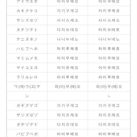
ア イ ウ エ オ
아 이 우 에 오
아 이 우 에 오
カ キ ク ケ コ
가 기 구 게 고
카 키 쿠 케 코
サ シ ス セ ソ
사 시 스 세 소
사 시 스 세 소
タ チ ツ テ ト
다 지 쓰 데 도
타 치 쓰 테 토
ナ ニ ヌ ネ ノ
나 니 누 네 노
나 니 누 네 노
ハ ヒ フ ヘ ホ
하 히 후 헤 호
하 히 후 헤 호
マ ミ ム メ モ
마 미 무 메 모
마 미 무 메 모
ヤ イ ユ エ ヨ
야 이 유 에 요
야 이 유 에 요
ラ リ ル レ ロ
라 리 루 레 로
라 리 루 레 로
ワ (ヰ) ウ (ヱ) ヲ
와 (이) 우 (에) 오
와 (이) 우 (에) 오
ン
ㄴ
ガ ギ グ ゲ ゴ
가 기 구 게 고
가 기 구 게 고
ザ ジ ズ ゼ ゾ
자 지 즈 제 조
자 지 즈 제 조
ダ ヂ ヅ デ ド
다 지 즈 데 도
다 지 즈 데 도
バ ビ ブ ベ ボ
바 비 부 베 보
바 비 부 베 보