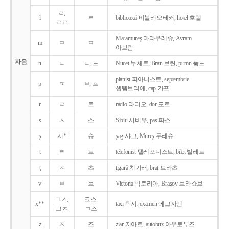
ㄹ,
l
ㄹ
bibliotecǎ 비블리오테커, hotel 호텔
ㄹㄹ
Maramureş 마라무레슈, Avram
m
ㅁ
ㅁ
아브람
자음
n
ㄴ
ㄴ, 느
Nucet 누체트, Bran 브란, pumn 품느
pianist 피아니스트, septembrie
p
ㅍ
ㅂ, 프
셉템브리에, cap 카프
r
ㄹ
르
radio 라디오, dor 도르
s
ㅅ
스
Sibiu 시비우, pas 파스
ş
시*
슈
şag 샤그, Mureş 무레슈
t
ㅌ
트
telefonist 텔레포니스트, bilet 빌레트
ţ
ㅊ
츠
ţigarǎ 치가러, braţ 브라츠
v
ㅂ
브
Victoria 빅토리아, Braşov 브라쇼브
ㄱㅅ,
크스,
x**
taxi 탁시, examen 에그자멘
그ㅈ
ㄱ스
z
ㅈ
즈
ziar 지아르, autobuz 아우토부즈