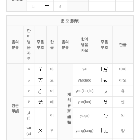
h
ㅎ
운 모 (韻母)
한
어
한어
음의
병
주음
한
음의
주음
병음
한글
분류
음
부호
글
분류
부호
자모
자
모
a
아
yai
야이
o
오
yao
(iao)
야오
e
어
you
(iou,
iu)
유
제
치
ê
에
yan
(ian)
옌
단운
류
單韻
齊
yi
이
yin(in)
인
齒
(i)
類
wu
우
yang
(iang)
양
(u)