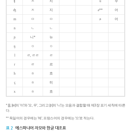
ʧ
ㅊ
치
u
우
ʤ
ㅈ
지
ə**
어
m
ㅁ
ㅁ
ɚ
어
n
ㄴ
ㄴ
ɲ
니*
뉴
ŋ
ㅇ
ㅇ
l
ㄹ, ㄹㄹ
ㄹ
r
ㄹ
르
h
ㅎ
흐
ç
ㅎ
히
x
ㅎ
흐
* [j], [w]의 '이'와 '오, 우', 그리고 [ɲ]의 '니'는 모음과 결합할 때 제3장 표기 세칙에 따른
다.
** 독일어의 경우에는 '에', 프랑스어의 경우에는 '으'로 적는다.
표 2
에스파냐어 자모와 한글 대조표