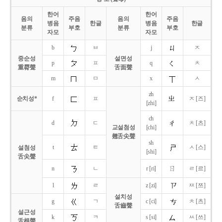
한어
한어
음의
주음
음의
주음
병음
한글
병음
한글
분류
부호
분류
부호
자모
자모
b
ㅂ
j
ㅈ
중순성
설면성
p
ㅍ
q
ㅊ
重脣聲
舌面聲
m
ㅁ
x
ㅅ
zh
순치성*
f
ㅍ
ㅈ [즈]
[zhi]
ch
d
ㄷ
ㅊ [츠]
교설첨성
[chi]
翹舌尖聲
sh
t
ㅌ
ㅅ [스]
설첨성
[shi]
舌尖聲
ㄖ
n
ㄴ
r [ri]
ㄹ [르]
l
ㄹ
z [zi]
ㅉ [쯔]
설치성
g
ㄱ
c [ci]
ㅊ [츠]
舌齒聲
설근성
k
ㅋ
s [si]
ㅆ [쓰]
舌根聲