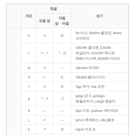
한글
자모
보기
자음
모음 앞
앞ㆍ어말
biz 비스, blandon 블란돈, braceo
b
ㅂ
브
브라세오
colcren 콜크렌, Cecilia
c
ㅋ, ㅅ
ㄱ, 크
세실리아, coccion 콕시온,
bistec 비스텍, dictado 딕타도
ch
ㅊ
―
chicharra 치차라
d
ㄷ
드
felicidad 펠리시다드
f
ㅍ
프
fuga 푸가, fran 프란
ganga 강가, geologia
g
ㄱ, ㅎ
그
헤올로히아, yungla 융글라
h
―
―
hipo 이포, quehacer 케아세르
j
ㅎ
―
jueves 후에베스, reloj 렐로
k
ㅋ
크
kapok 카포크