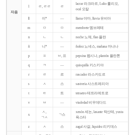
lacrar 라크라르, Lulio 룰리오,
l
ㄹ, ㄹㄹ
ㄹ
ocal 오칼
자음
ll
이*
―
llama 야마, lluvia 유비아
m
ㅁ
ㅁ
membrete 멤브레테
n
ㄴ
ㄴ
noche 노체, flan 플란
ñ
니*
―
ñoñez 뇨녜스, mañana 마냐나
p
ㅍ
ㅂ, 프
pepsina 펩시나, plantón 플란톤
q
ㅋ
―
quisquilla 키스키야
r
ㄹ
르
rascador 라스카도르
s
ㅅ
스
sastreria 사스트레리아
t
ㅌ
트
tetraetro 테트라에트로
v
ㅂ
―
viudedad 비우데다드
ㅅ,
xenón 세논, laxante 락산테, yuxta
x
ㄱ스
ㄱㅅ
육스타
z
ㅅ
스
zagal 사갈, liquidez 리키데스