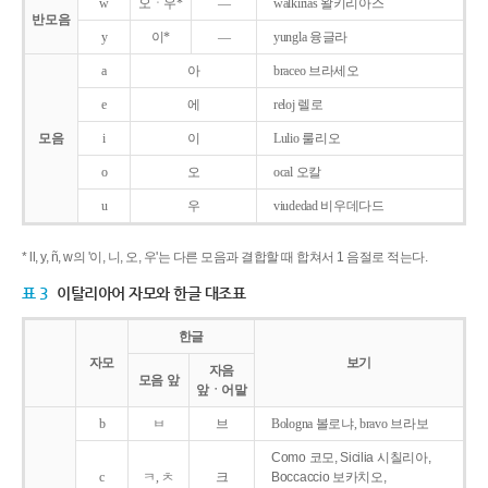
w
오ㆍ우*
―
walkirias 왈키리아스
반모음
y
이*
―
yungla 융글라
a
아
braceo 브라세오
e
에
reloj 렐로
모음
i
이
Lulio 룰리오
o
오
ocal 오칼
u
우
viudedad 비우데다드
* ll, y, ñ, w의 '이, 니, 오, 우'는 다른 모음과 결합할 때 합쳐서 1 음절로 적는다.
표 3
이탈리아어 자모와 한글 대조표
한글
자모
보기
자음
모음 앞
앞ㆍ어말
b
ㅂ
브
Bologna 볼로냐, bravo 브라보
Como 코모, Sicilia 시칠리아,
c
ㅋ, ㅊ
크
Boccaccio 보카치오,