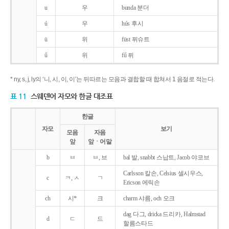
u
우
bunda 분더
ú
우
hús 후시
ü
위
füst 퓌슈트
ű
위
fű 퓌
* ny, s, j, ly의 ‘니, 시, 이, 이’는 뒤따르는 모음과 결합할 때 합쳐서 1 음절로 적는다.
표 11
스웨덴어 자모와 한글 대조표
한글
자모
보기
모음
자음
앞
앞ㆍ어말
b
ㅂ
ㅂ, 브
bal 발, snabbt 스납트, Jacob 야코브
Carlsson 칼손, Celsius 셀시우스,
c
ㅋ, ㅅ
ㄱ
Ericson 에릭손
ch
시*
크
charm 샤름, och 오크
dag 다그, dricka 드리카, Halmstad
d
ㄷ
드
할름스타드