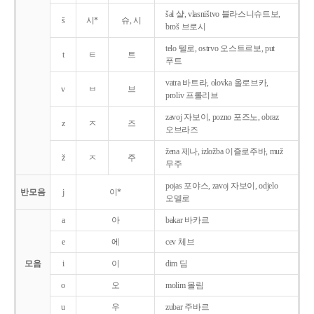
šal 샬, vlasništvo 블라스니슈트보,
š
시*
슈, 시
broš 브로시
telo 텔로, ostrvo 오스트르보, put
t
ㅌ
트
푸트
vatra 바트라, olovka 올로브카,
v
ㅂ
브
proliv 프롤리브
zavoj 자보이, pozno 포즈노, obraz
z
ㅈ
즈
오브라즈
žena 제나, izložba 이즐로주바, muž
ž
ㅈ
주
무주
pojas 포야스, zavoj 자보이, odjelo
반모음
j
이*
오델로
a
아
bakar 바카르
e
에
cev 체브
모음
i
이
dim 딤
o
오
molim 몰림
u
우
zubar 주바르