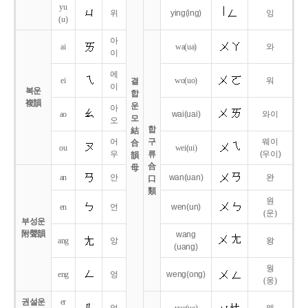
yu
위
ying
(ing)
잉
(u)
아
ai
wa
(ua)
와
이
에
ei
wo
(uo)
워
결
이
복운
합
複韻
운
아
ao
wai
(uai)
와이
모
오
합
結
어
구
웨이
合
ou
wei
(ui)
우
류
(우이)
韻
合
母
an
안
wan
(uan)
완
口
類
원
en
언
wen
(un)
(운)
부성운
附聲韻
wang
ang
앙
왕
(uang)
웡
eng
엉
weng
(ong)
(웅)
권설운
er