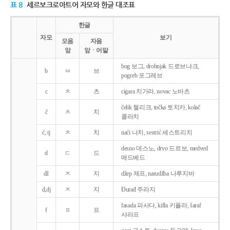
표 8
세르보크로아트어 자모와 한글 대조표
한글
자모
보기
모음
자음
앞
앞ㆍ어말
bog 보그, drobnjak 드로브냐크,
b
ㅂ
브
pogreb 포그레브
c
ㅊ
츠
cigara 치가라, novac 노바츠
čelik 첼리크, točka 토치카, kolač
č
ㅊ
치
콜라치
ć, tj
ㅊ
치
naći 나치, sestrić 세스트리치
desno 데스노, drvo 드르보, medved
d
ㄷ
드
메드베드
dž
ㅈ
지
džep 제프, narudžba 나루지바
đ,dj
ㅈ
지
Ðurađ 주라지
fasada 파사다, kifla 키플라, šaraf
f
ㅍ
프
샤라프