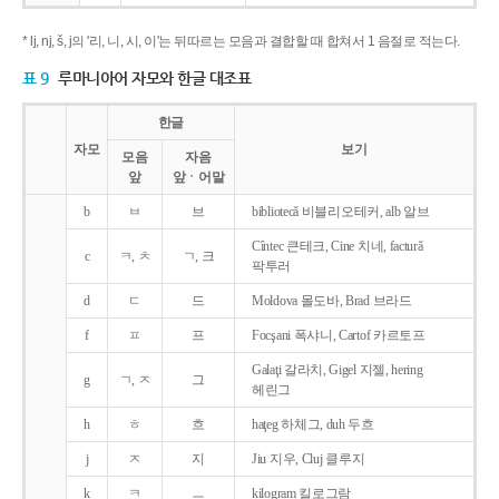
* lj, nj, š, j의 '리, 니, 시, 이'는 뒤따르는 모음과 결합할 때 합쳐서 1 음절로 적는다.
표 9
루마니아어 자모와 한글 대조표
한글
자모
보기
모음
자음
앞
앞ㆍ어말
b
ㅂ
브
bibliotecǎ 비블리오테커, alb 알브
Cîntec 큰테크, Cine 치네, facturǎ
c
ㅋ, ㅊ
ㄱ, 크
팍투러
d
ㄷ
드
Moldova 몰도바, Brad 브라드
f
ㅍ
프
Focşani 폭샤니, Cartof 카르토프
Galaţi 갈라치, Gigel 지젤, hering
g
ㄱ, ㅈ
그
헤린그
h
ㅎ
흐
haţeg 하체그, duh 두흐
j
ㅈ
지
Jiu 지우, Cluj 클루지
k
ㅋ
ㅡ
kilogram 킬로그람