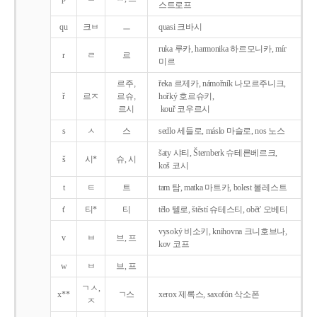
스트로프
qu
크ㅂ
ㅡ
quasi 크바시
ruka 루카, harmonika 하르모니카, mír
r
ㄹ
르
미르
르주,
řeka 르제카, námořník 나모르주니크,
ř
르ㅈ
르슈,
hořký 호르슈키,
르시
kouř 코우르시
s
ㅅ
스
sedlo 세들로, máslo 마슬로, nos 노스
šaty 샤티, Šternberk 슈테른베르크,
š
시*
슈, 시
koš 코시
t
ㅌ
트
tam 탐, matka 마트카, bolest 볼레스트
t'
티*
티
tělo 텔로, štěstí 슈테스티, obět' 오베티
vysoký 비소키, knihovna 크니호브나,
v
ㅂ
브, 프
kov 코프
w
ㅂ
브, 프
ㄱㅅ,
x**
ㄱ스
xerox 제록스, saxofón 삭소폰
ㅈ