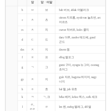
앞
앞ㆍ어말
b
ㅂ
브
bab 버브, ablak 어블러크
citrom 치트롬, nyolcvan 뇰츠번, arc
c
ㅊ
츠
어르츠
cs
ㅊ
치
csavar 처버르, kulcs 쿨치
daru 더루, medve 메드베, gond
d
ㄷ
드
곤드
dzs
ㅈ
지
dzsem 젬
f
ㅍ
프
elfog 엘포그
gumi 구미, nyugta 뉴그터, csomag
g
ㄱ
그
초머그
gyár 자르, hagyma 허지머, nagy
gy
ㅈ
지
너지
h
ㅎ
흐
hal 헐, juh 유흐
k
ㅋ
ㄱ, 크
béka 베커, keksz 켁스, szék 세크
ㄹ,
l
ㄹ
len 렌, meleg 멜레그, dél 델
ㄹㄹ