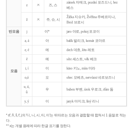
zámek 자메크, pozdní 포즈드니, bez
z
ㅈ
즈, 스
베스
Žižka 지슈카, Žvěřina 주베르지나,
ž
ㅈ
주, 슈, 시
Brož 브로시
반모음
j
이*
jaro 야로, pokoj 포코이
a, á
아
balík 발리크, komár 코마르
e, é
에
dech 데흐, léto 레토
ě
예
sěst 셰스트, věk 베크
i, í
이
kino 키노, míra 미라
모음
o,ó
오
obec 오베츠, nervózni 네르보즈니
u, ú,
우
buben 부벤, úrok 우로크, dům 둠
ů
y, ý
이
jazyk
야지크, líný 리니
* d', ň, š, t', j의 '디, 니, 시, 티, 이'는 뒤따르는 모음과 결합할 때 합쳐서 1 음절로 적는
다.
** x는 개별 용례에 따라 한글 표기를 정한다.