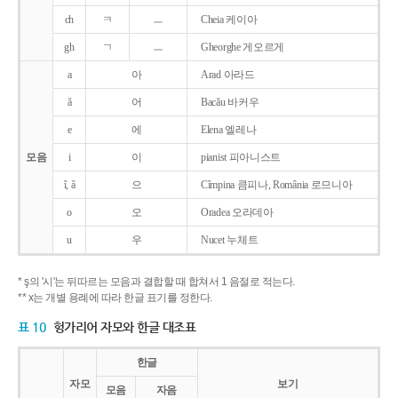
ch
ㅋ
ㅡ
Cheia 케이아
gh
ㄱ
ㅡ
Gheorghe 게오르게
a
아
Arad 아라드
ǎ
어
Bacǎu 바커우
e
에
Elena 엘레나
모음
i
이
pianist 피아니스트
î, â
으
Cîmpina 큼피나, România 로므니아
o
오
Oradea 오라데아
u
우
Nucet 누체트
* ş의 '시'는 뒤따르는 모음과 결합할 때 합쳐서 1 음절로 적는다.
** x는 개별 용례에 따라 한글 표기를 정한다.
표 10
헝가리어 자모와 한글 대조표
한글
자모
보기
모음
자음