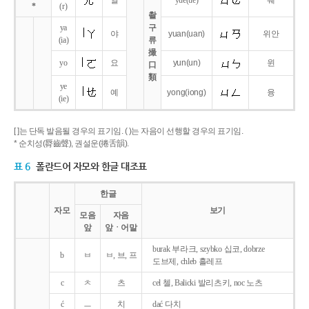
얼
yue
(ue)
웨
*
(r)
촬
ya
구
야
yuan
(uan)
위안
(ia)
류
撮
yo
요
yun
(un)
윈
口
類
ye
예
yong
(iong)
융
(ie)
[ ]는 단독 발음될 경우의 표기임. ( )는 자음이 선행할 경우의 표기임.
* 순치성(脣齒聲), 권설운(捲舌韻).
표 6
폴란드어 자모와 한글 대조표
한글
자모
보기
모음
자음
앞
앞ㆍ어말
burak 부라크, szybko 십코, dobrze
b
ㅂ
ㅂ, 브, 프
도브제, chleb 흘레프
c
ㅊ
츠
cel 첼, Balicki 발리츠키, noc 노츠
ć
ㅡ
치
dać 다치