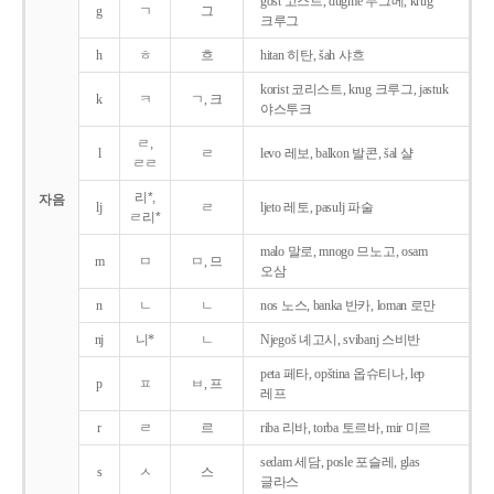
gost 고스트, dugme 두그메, krug
g
ㄱ
그
크루그
h
ㅎ
흐
hitan 히탄, šah 샤흐
korist 코리스트, krug 크루그, jastuk
k
ㅋ
ㄱ, 크
야스투크
ㄹ,
l
ㄹ
levo 레보, balkon 발콘, šal 샬
ㄹㄹ
리*,
자음
lj
ㄹ
ljeto 레토, pasulj 파술
ㄹ리*
malo 말로, mnogo 므노고, osam
m
ㅁ
ㅁ, 므
오삼
n
ㄴ
ㄴ
nos 노스, banka 반카, loman 로만
nj
니*
ㄴ
Njegoš 녜고시, svibanj 스비반
peta 페타, opština 옵슈티나, lep
p
ㅍ
ㅂ, 프
레프
r
ㄹ
르
riba 리바, torba 토르바, mir 미르
sedam 세담, posle 포슬레, glas
s
ㅅ
스
글라스