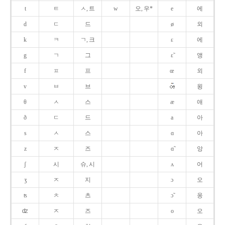
t
ㅌ
ㅅ, 트
w
오, 우*
e
에
d
ㄷ
드
ø
외
k
ㅋ
ㄱ, 크
ɛ
에
g
ㄱ
그
ɛ̃
앵
f
ㅍ
프
œ
외
v
ㅂ
브
욍
θ
ㅅ
스
æ
애
ð
ㄷ
드
a
아
s
ㅅ
스
ɑ
아
z
ㅈ
즈
ɑ̃
앙
ʃ
시
슈, 시
ʌ
어
ʒ
ㅈ
지
ɔ
오
ʦ
ㅊ
츠
ɔ̃
옹
ʣ
ㅈ
즈
o
오