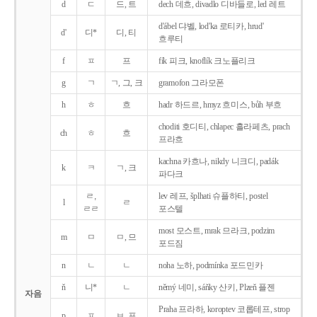
d
ㄷ
드, 트
dech 데흐, divadlo 디바들로, led 레트
d'ábel 댜벨, lod'ka 로티카, hrud'
d'
디*
디, 티
흐루티
f
ㅍ
프
fík 피크, knoflík 크노플리크
g
ㄱ
ㄱ, 그, 크
gramofon 그라모폰
h
ㅎ
흐
hadr 하드르, hmyz 흐미스, bůh 부흐
choditi 호디티, chlapec 흘라페츠, prach
ch
ㅎ
흐
프라흐
kachna 카흐나, nikdy 니크디, padák
k
ㅋ
ㄱ, 크
파다크
ㄹ,
lev 레프, šplhati 슈플하티, postel
l
ㄹ
ㄹㄹ
포스텔
most 모스트, mrak 므라크, podzim
m
ㅁ
ㅁ, 므
포드짐
n
ㄴ
ㄴ
noha 노하, podmínka 포드민카
ň
니*
ㄴ
němý 네미, sáňky 산키, Plzeň 플젠
자음
Praha 프라하, koroptev 코롭테프, strop
p
ㅍ
ㅂ, 프