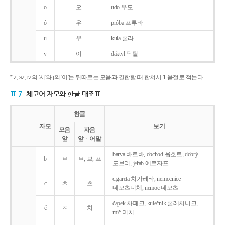
o
오
udo 우도
ó
우
próba 프루바
u
우
kula 쿨라
y
이
daktyl 닥틸
* ż, sz, rz의 '시'와 j의 '이'는 뒤따르는 모음과 결합할 때 합쳐서 1 음절로 적는다.
표 7
체코어 자모와 한글 대조표
한글
자모
보기
모음
자음
앞
앞ㆍ어말
barva 바르바, obchod 옵호트, dobrý
b
ㅂ
ㅂ, 브, 프
도브리, jeřab 예르자프
cigareta 치가레타, nemocnice
c
ㅊ
츠
네모츠니체, nemoc 네모츠
čapek 차페크, kulečnik 쿨레치니크,
č
ㅊ
치
míč 미치