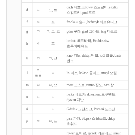
dach 다흐, zdrowy 즈드로비, słodki
d
ㄷ
드, 트
스워트키, pod 포트
f
ㅍ
프
fasola 파솔라, befsztyk 베프슈티크
g
ㄱ
ㄱ, 그, 크
góra 구라, grad 그라트, targ 타르크
herbata 헤르바타, Hrubieszów
h
ㅎ
흐
흐루비에슈프
kino 키노, daktyl 닥틸, król 크룰, bank
k
ㅋ
ㄱ, 크
반크
ㄹ,
l
ㄹ
lis 리스, kolano 콜라노, motyl 모틸
ㄹㄹ
m
ㅁ
ㅁ, 므
most 모스트, zimno 짐노, sam 삼
nerka 네르카, dokument 도쿠멘트,
n
ㄴ
ㄴ
dywan 디반
ń
ㅡ
ㄴ
Gdańsk 그단스크, Poznań 포즈난
para 파라, Słupsk 스웁스크, chłop
p
ㅍ
ㅂ, 프
흐워프
rower 로베르, garnek 가르네크, sznur