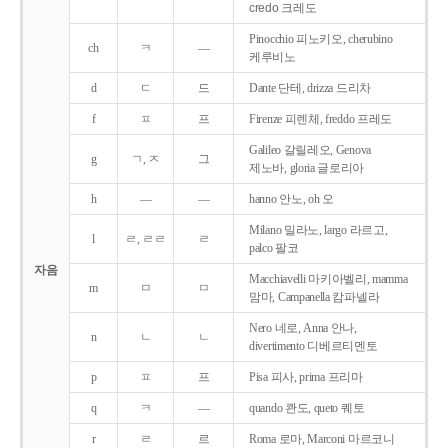
credo 크레도
Pinocchio 피노키오, cherubino
ch
ㅋ
―
케루비노
d
ㄷ
드
Dante 단테, drizza 드리차
f
ㅍ
프
Firenze 피렌체, freddo 프레도
Galileo 갈릴레오, Genova
g
ㄱ, ㅈ
그
제노바, gloria 글로리아
h
―
―
hanno 안노, oh 오
Milano 밀라노, largo 라르고,
l
ㄹ, ㄹㄹ
ㄹ
palco 팔코
자음
Macchiavelli 마키아벨리, mamma
m
ㅁ
ㅁ
맘마, Campanella 캄파넬라
Nero 네로, Anna 안나,
n
ㄴ
ㄴ
divertimento 디베르티멘토
p
ㅍ
프
Pisa 피사, prima 프리마
q
ㅋ
―
quando 콴도, queto 퀘토
r
ㄹ
르
Roma 로마, Marconi 마르코니