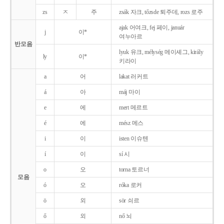
zs
ㅈ
주
zsák 자크, tőzsde 퇴주데, rozs 로주
ajak 어여크, fej 페이, január
j
이*
여누아르
반모음
lyuk 유크, mélység 메이셰그, király
ly
이*
키라이
a
어
lakat 러커트
á
아
máj 마이
e
에
mert 메르트
é
에
mész 메스
i
이
isten 이슈텐
í
이
sí 시
o
오
torna 토르너
모음
ó
오
róka 로커
ö
외
sör 쇠르
ő
외
nő 뇌