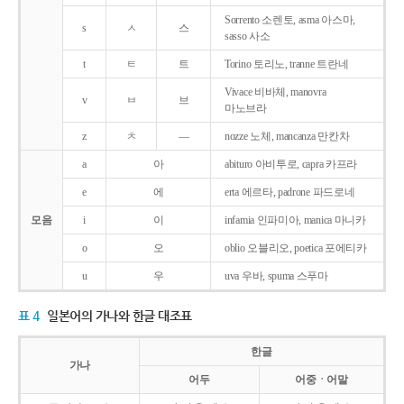
Sorrento 소렌토, asma 아스마,
s
ㅅ
스
sasso 사소
t
ㅌ
트
Torino 토리노, tranne 트란네
Vivace 비바체, manovra
v
ㅂ
브
마노브라
z
ㅊ
―
nozze 노체, mancanza 만칸차
a
아
abituro 아비투로, capra 카프라
e
에
erta 에르타, padrone 파드로네
모음
i
이
infamia 인파미아, manica 마니카
o
오
oblio 오블리오, poetica 포에티카
u
우
uva 우바, spuma 스푸마
표 4
일본어의 가나와 한글 대조표
한글
가나
어두
어중ㆍ어말