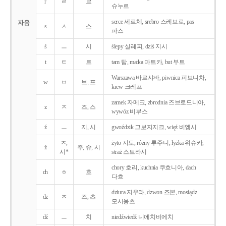
r
ㄹ
르
슈누르
serce 세르체, srebro 스레브로, pas
자음
s
ㅅ
스
파스
ś
ㅡ
시
ślepy 실레피, dziś 지시
t
ㅌ
트
tam 탐, matka 마트카, but 부트
Warszawa 바르샤바, piwnica 피브니차,
w
ㅂ
브, 프
krew 크레프
zamek 자메크, zbrodnia 즈브로드니아,
z
ㅈ
즈, 스
wywóz 비부스
ź
ㅡ
지, 시
gwoździk 그보지지크, więź 비엥시
ㅈ,
żyto 지토, różny 루주니, łyżka 위슈카,
ż
주, 슈, 시
시*
straż 스트라시
chory 호리, kuchnia 쿠흐니아, dach
ch
ㅎ
흐
다흐
dziura 지우라, dzwon 즈본, mosiądz
dz
ㅈ
즈, 츠
모시옹츠
dź
ㅡ
치
niedźwiedź 니에치비에치