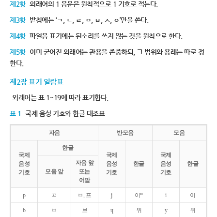
제2항
외래어의 1 음운은 원칙적으로 1 기호로 적는다.
제3항
받침에는 ‘ㄱ, ㄴ, ㄹ, ㅁ, ㅂ, ㅅ, ㅇ’만을 쓴다.
제4항
파열음 표기에는 된소리를 쓰지 않는 것을 원칙으로 한다.
제5항
이미 굳어진 외래어는 관용을 존중하되, 그 범위와 용례는 따로 정
한다.
제2장 표기 일람표
외래어는 표 1~19에 따라 표기한다.
표 1
국제 음성 기호와 한글 대조표
자음
반모음
모음
한글
국제
국제
국제
자음 앞
음성
음성
한글
음성
한글
모음 앞
또는
기호
기호
기호
어말
p
ㅍ
ㅂ, 프
j
이*
i
이
b
ㅂ
브
ɥ
위
y
위