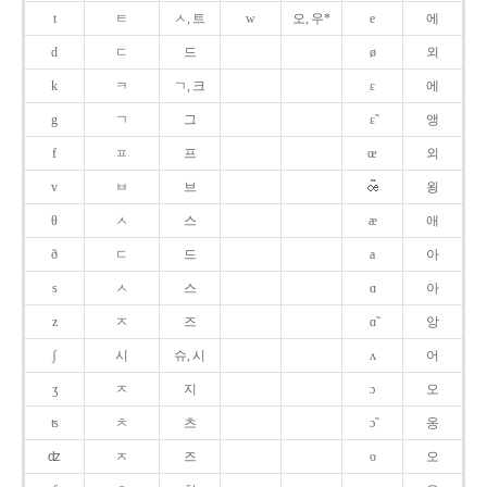
t
ㅌ
ㅅ, 트
w
오, 우*
e
에
d
ㄷ
드
ø
외
k
ㅋ
ㄱ, 크
ɛ
에
g
ㄱ
그
ɛ̃
앵
f
ㅍ
프
œ
외
v
ㅂ
브
욍
θ
ㅅ
스
æ
애
ð
ㄷ
드
a
아
s
ㅅ
스
ɑ
아
z
ㅈ
즈
ɑ̃
앙
ʃ
시
슈, 시
ʌ
어
ʒ
ㅈ
지
ɔ
오
ʦ
ㅊ
츠
ɔ̃
옹
ʣ
ㅈ
즈
o
오