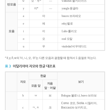
w
오ㆍ우*
―
walkirias 왈키리아스
반모음
y
이*
―
yungla 융글라
a
아
braceo 브라세오
e
에
reloj 렐로
모음
i
이
Lulio 룰리오
o
오
ocal 오칼
u
우
viudedad 비우데다드
* ll, y, ñ, w의 '이, 니, 오, 우'는 다른 모음과 결합할 때 합쳐서 1 음절로 적는다.
표 3
이탈리아어 자모와 한글 대조표
한글
자모
보기
자음
모음 앞
앞ㆍ어말
b
ㅂ
브
Bologna 볼로냐, bravo 브라보
Como 코모, Sicilia 시칠리아,
c
ㅋ, ㅊ
크
Boccaccio 보카치오,