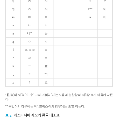
ʧ
ㅊ
치
u
우
ʤ
ㅈ
지
ə**
어
m
ㅁ
ㅁ
ɚ
어
n
ㄴ
ㄴ
ɲ
니*
뉴
ŋ
ㅇ
ㅇ
l
ㄹ, ㄹㄹ
ㄹ
r
ㄹ
르
h
ㅎ
흐
ç
ㅎ
히
x
ㅎ
흐
* [j], [w]의 '이'와 '오, 우', 그리고 [ɲ]의 '니'는 모음과 결합할 때 제3장 표기 세칙에 따른
다.
** 독일어의 경우에는 '에', 프랑스어의 경우에는 '으'로 적는다.
표 2
에스파냐어 자모와 한글 대조표