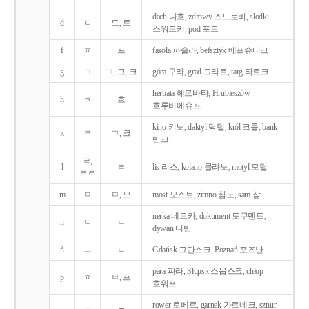
dach 다흐, zdrowy 즈드로비, słodki
d
ㄷ
드, 트
스워트키, pod 포트
f
ㅍ
프
fasola 파솔라, befsztyk 베프슈티크
g
ㄱ
ㄱ, 그, 크
góra 구라, grad 그라트, targ 타르크
herbata 헤르바타, Hrubieszów
h
ㅎ
흐
흐루비에슈프
kino 키노, daktyl 닥틸, król 크룰, bank
k
ㅋ
ㄱ, 크
반크
ㄹ,
l
ㄹ
lis 리스, kolano 콜라노, motyl 모틸
ㄹㄹ
m
ㅁ
ㅁ, 므
most 모스트, zimno 짐노, sam 삼
nerka 네르카, dokument 도쿠멘트,
n
ㄴ
ㄴ
dywan 디반
ń
ㅡ
ㄴ
Gdańsk 그단스크, Poznań 포즈난
para 파라, Słupsk 스웁스크, chłop
p
ㅍ
ㅂ, 프
흐워프
rower 로베르, garnek 가르네크, sznur