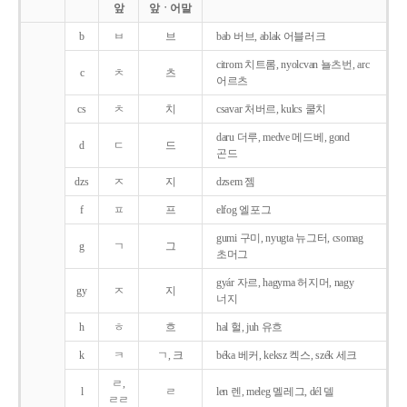
앞
앞ㆍ어말
b
ㅂ
브
bab 버브, ablak 어블러크
citrom 치트롬, nyolcvan 뇰츠번, arc
c
ㅊ
츠
어르츠
cs
ㅊ
치
csavar 처버르, kulcs 쿨치
daru 더루, medve 메드베, gond
d
ㄷ
드
곤드
dzs
ㅈ
지
dzsem 젬
f
ㅍ
프
elfog 엘포그
gumi 구미, nyugta 뉴그터, csomag
g
ㄱ
그
초머그
gyár 자르, hagyma 허지머, nagy
gy
ㅈ
지
너지
h
ㅎ
흐
hal 헐, juh 유흐
k
ㅋ
ㄱ, 크
béka 베커, keksz 켁스, szék 세크
ㄹ,
l
ㄹ
len 렌, meleg 멜레그, dél 델
ㄹㄹ