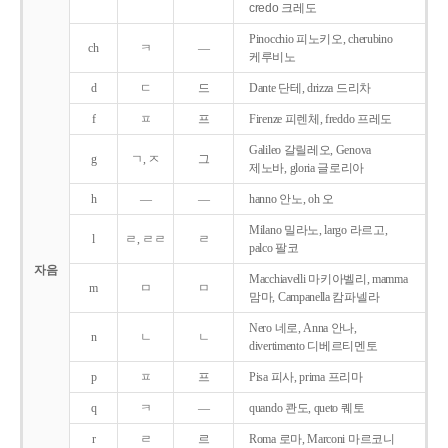
credo 크레도
Pinocchio 피노키오, cherubino
ch
ㅋ
―
케루비노
d
ㄷ
드
Dante 단테, drizza 드리차
f
ㅍ
프
Firenze 피렌체, freddo 프레도
Galileo 갈릴레오, Genova
g
ㄱ, ㅈ
그
제노바, gloria 글로리아
h
―
―
hanno 안노, oh 오
Milano 밀라노, largo 라르고,
l
ㄹ, ㄹㄹ
ㄹ
palco 팔코
자음
Macchiavelli 마키아벨리, mamma
m
ㅁ
ㅁ
맘마, Campanella 캄파넬라
Nero 네로, Anna 안나,
n
ㄴ
ㄴ
divertimento 디베르티멘토
p
ㅍ
프
Pisa 피사, prima 프리마
q
ㅋ
―
quando 콴도, queto 퀘토
r
ㄹ
르
Roma 로마, Marconi 마르코니