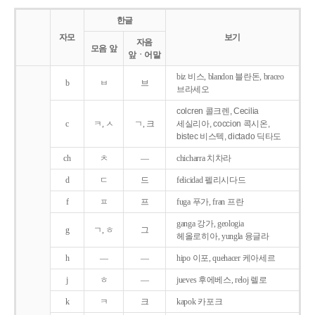
한글
자모
보기
자음
모음 앞
앞ㆍ어말
biz 비스, blandon 블란돈, braceo
b
ㅂ
브
브라세오
colcren 콜크렌, Cecilia
c
ㅋ, ㅅ
ㄱ, 크
세실리아, coccion 콕시온,
bistec 비스텍, dictado 딕타도
ch
ㅊ
―
chicharra 치차라
d
ㄷ
드
felicidad 펠리시다드
f
ㅍ
프
fuga 푸가, fran 프란
ganga 강가, geologia
g
ㄱ, ㅎ
그
헤올로히아, yungla 융글라
h
―
―
hipo 이포, quehacer 케아세르
j
ㅎ
―
jueves 후에베스, reloj 렐로
k
ㅋ
크
kapok 카포크