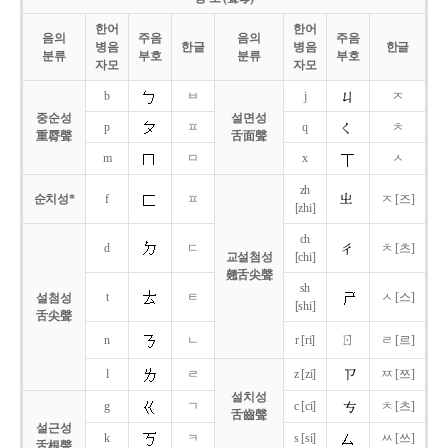
한어
한어
음의
주음
음의
주음
병음
한글
병음
한글
분류
부호
분류
부호
자모
자모
b
ㅂ
j
ㅈ
중순성
설면성
p
ㅍ
q
ㅊ
重脣聲
舌面聲
m
ㅁ
x
ㅅ
zh
순치성*
f
ㅍ
ㅈ [즈]
[zhi]
ch
d
ㄷ
ㅊ [츠]
교설첨성
[chi]
翹舌尖聲
sh
t
ㅌ
ㅅ [스]
설첨성
[shi]
舌尖聲
ㄖ
n
ㄴ
r [ri]
ㄹ [르]
l
ㄹ
z [zi]
ㅉ [쯔]
설치성
g
ㄱ
c [ci]
ㅊ [츠]
舌齒聲
설근성
k
ㅋ
s [si]
ㅆ [쓰]
舌根聲