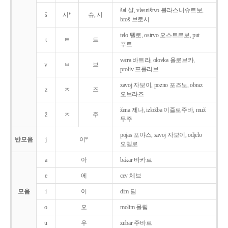
šal 샬, vlasništvo 블라스니슈트보,
š
시*
슈, 시
broš 브로시
telo 텔로, ostrvo 오스트르보, put
t
ㅌ
트
푸트
vatra 바트라, olovka 올로브카,
v
ㅂ
브
proliv 프롤리브
zavoj 자보이, pozno 포즈노, obraz
z
ㅈ
즈
오브라즈
žena 제나, izložba 이즐로주바, muž
ž
ㅈ
주
무주
pojas 포야스, zavoj 자보이, odjelo
반모음
j
이*
오델로
a
아
bakar 바카르
e
에
cev 체브
모음
i
이
dim 딤
o
오
molim 몰림
u
우
zubar 주바르