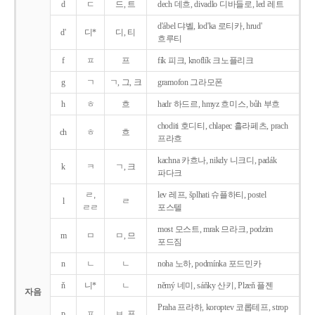
d
ㄷ
드, 트
dech 데흐, divadlo 디바들로, led 레트
d'ábel 댜벨, lod'ka 로티카, hrud'
d'
디*
디, 티
흐루티
f
ㅍ
프
fík 피크, knoflík 크노플리크
g
ㄱ
ㄱ, 그, 크
gramofon 그라모폰
h
ㅎ
흐
hadr 하드르, hmyz 흐미스, bůh 부흐
choditi 호디티, chlapec 흘라페츠, prach
ch
ㅎ
흐
프라흐
kachna 카흐나, nikdy 니크디, padák
k
ㅋ
ㄱ, 크
파다크
ㄹ,
lev 레프, šplhati 슈플하티, postel
l
ㄹ
ㄹㄹ
포스텔
most 모스트, mrak 므라크, podzim
m
ㅁ
ㅁ, 므
포드짐
n
ㄴ
ㄴ
noha 노하, podmínka 포드민카
ň
니*
ㄴ
němý 네미, sáňky 산키, Plzeň 플젠
자음
Praha 프라하, koroptev 코롭테프, strop
p
ㅍ
ㅂ, 프