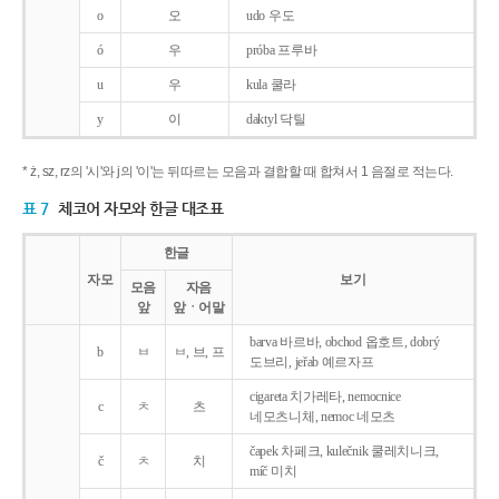
o
오
udo 우도
ó
우
próba 프루바
u
우
kula 쿨라
y
이
daktyl 닥틸
* ż, sz, rz의 '시'와 j의 '이'는 뒤따르는 모음과 결합할 때 합쳐서 1 음절로 적는다.
표 7
체코어 자모와 한글 대조표
한글
자모
보기
모음
자음
앞
앞ㆍ어말
barva 바르바, obchod 옵호트, dobrý
b
ㅂ
ㅂ, 브, 프
도브리, jeřab 예르자프
cigareta 치가레타, nemocnice
c
ㅊ
츠
네모츠니체, nemoc 네모츠
čapek 차페크, kulečnik 쿨레치니크,
č
ㅊ
치
míč 미치