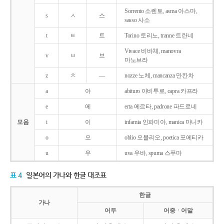
Sorrento 소렌토, asma 아스마,
s
ㅅ
스
sasso 사소
t
ㅌ
트
Torino 토리노, tranne 트란네
Vivace 비바체, manovra
v
ㅂ
브
마노브라
z
ㅊ
―
nozze 노체, mancanza 만칸차
a
아
abituro 아비투로, capra 카프라
e
에
erta 에르타, padrone 파드로네
모음
i
이
infamia 인파미아, manica 마니카
o
오
oblio 오블리오, poetica 포에티카
u
우
uva 우바, spuma 스푸마
표 4
일본어의 가나와 한글 대조표
한글
가나
어두
어중ㆍ어말