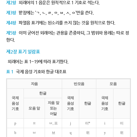
제2항
외래어의 1 음운은 원칙적으로 1 기호로 적는다.
제3항
받침에는 ‘ㄱ, ㄴ, ㄹ, ㅁ, ㅂ, ㅅ, ㅇ’만을 쓴다.
제4항
파열음 표기에는 된소리를 쓰지 않는 것을 원칙으로 한다.
제5항
이미 굳어진 외래어는 관용을 존중하되, 그 범위와 용례는 따로 정
한다.
제2장 표기 일람표
외래어는 표 1~19에 따라 표기한다.
표 1
국제 음성 기호와 한글 대조표
자음
반모음
모음
한글
국제
국제
국제
자음 앞
음성
음성
한글
음성
한글
모음 앞
또는
기호
기호
기호
어말
p
ㅍ
ㅂ, 프
j
이*
i
이
b
ㅂ
브
ɥ
위
y
위