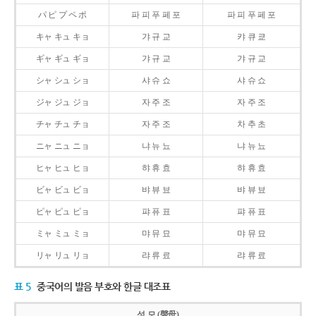
パ ピ プ ペ ポ
파 피 푸 페 포
파 피 푸 페 포
キャ キュ キョ
갸 규 교
캬 큐 쿄
ギャ ギュ ギョ
갸 규 교
갸 규 교
シャ シュ ショ
샤 슈 쇼
샤 슈 쇼
ジャ ジュ ジョ
자 주 조
자 주 조
チャ チュ チョ
자 주 조
차 추 초
ニャ ニュ ニョ
냐 뉴 뇨
냐 뉴 뇨
ヒャ ヒュ ヒョ
햐 휴 효
햐 휴 효
ビャ ビュ ビョ
뱌 뷰 뵤
뱌 뷰 뵤
ピャ ピュ ピョ
퍄 퓨 표
퍄 퓨 표
ミャ ミュ ミョ
먀 뮤 묘
먀 뮤 묘
リャ リュ リョ
랴 류 료
랴 류 료
표 5
중국어의 발음 부호와 한글 대조표
성 모 (聲母)