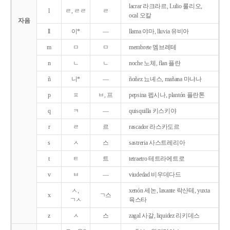
lacrar 라크라르, Lulio 룰리오,
l
ㄹ, ㄹㄹ
ㄹ
ocal 오칼
자음
ll
이*
―
llama 야마, lluvia 유비아
m
ㅁ
ㅁ
membrete 멤브레테
n
ㄴ
ㄴ
noche 노체, flan 플란
ñ
니*
―
ñoñez 뇨녜스, mañana 마냐나
p
ㅍ
ㅂ, 프
pepsina 펩시나, plantón 플란톤
q
ㅋ
―
quisquilla 키스키야
r
ㄹ
르
rascador 라스카도르
s
ㅅ
스
sastreria 사스트레리아
t
ㅌ
트
tetraetro 테트라에트로
v
ㅂ
―
viudedad 비우데다드
ㅅ,
xenón 세논, laxante 락산테, yuxta
x
ㄱ스
ㄱㅅ
육스타
z
ㅅ
스
zagal 사갈, liquidez 리키데스