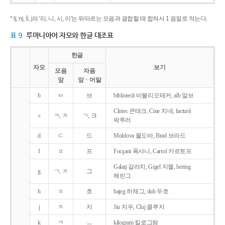
* lj, nj, š, j의 '리, 니, 시, 이'는 뒤따르는 모음과 결합할 때 합쳐서 1 음절로 적는다.
표 9
루마니아어 자모와 한글 대조표
한글
자모
보기
모음
자음
앞
앞ㆍ어말
b
ㅂ
브
bibliotecǎ 비블리오테커, alb 알브
Cîntec 큰테크, Cine 치네, facturǎ
c
ㅋ, ㅊ
ㄱ, 크
팍투러
d
ㄷ
드
Moldova 몰도바, Brad 브라드
f
ㅍ
프
Focşani 폭샤니, Cartof 카르토프
Galaţi 갈라치, Gigel 지젤, hering
g
ㄱ, ㅈ
그
헤린그
h
ㅎ
흐
haţeg 하체그, duh 두흐
j
ㅈ
지
Jiu 지우, Cluj 클루지
k
ㅋ
ㅡ
kilogram 킬로그람