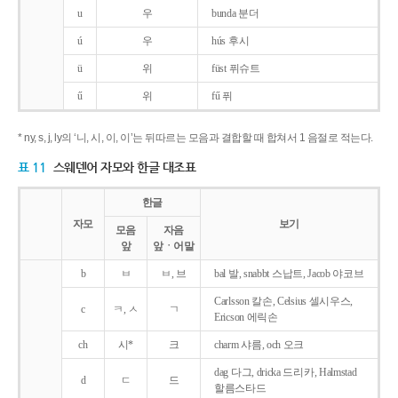
u
우
bunda 분더
ú
우
hús 후시
ü
위
füst 퓌슈트
ű
위
fű 퓌
* ny, s, j, ly의 ‘니, 시, 이, 이’는 뒤따르는 모음과 결합할 때 합쳐서 1 음절로 적는다.
표 11
스웨덴어 자모와 한글 대조표
한글
자모
보기
모음
자음
앞
앞ㆍ어말
b
ㅂ
ㅂ, 브
bal 발, snabbt 스납트, Jacob 야코브
Carlsson 칼손, Celsius 셀시우스,
c
ㅋ, ㅅ
ㄱ
Ericson 에릭손
ch
시*
크
charm 샤름, och 오크
dag 다그, dricka 드리카, Halmstad
d
ㄷ
드
할름스타드