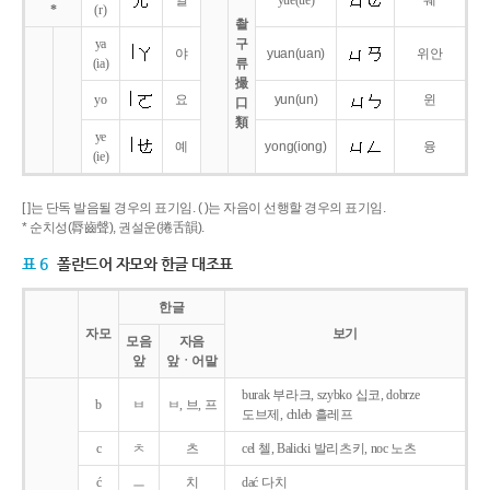
얼
yue
(ue)
웨
*
(r)
촬
ya
구
야
yuan
(uan)
위안
(ia)
류
撮
yo
요
yun
(un)
윈
口
類
ye
예
yong
(iong)
융
(ie)
[ ]는 단독 발음될 경우의 표기임. ( )는 자음이 선행할 경우의 표기임.
* 순치성(脣齒聲), 권설운(捲舌韻).
표 6
폴란드어 자모와 한글 대조표
한글
자모
보기
모음
자음
앞
앞ㆍ어말
burak 부라크, szybko 십코, dobrze
b
ㅂ
ㅂ, 브, 프
도브제, chleb 흘레프
c
ㅊ
츠
cel 첼, Balicki 발리츠키, noc 노츠
ć
ㅡ
치
dać 다치