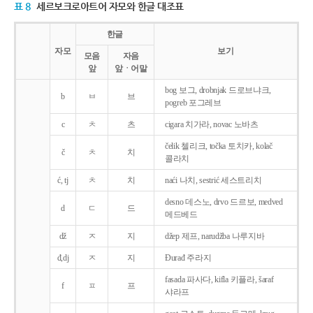
표 8
세르보크로아트어 자모와 한글 대조표
한글
자모
보기
모음
자음
앞
앞ㆍ어말
bog 보그, drobnjak 드로브냐크,
b
ㅂ
브
pogreb 포그레브
c
ㅊ
츠
cigara 치가라, novac 노바츠
čelik 첼리크, točka 토치카, kolač
č
ㅊ
치
콜라치
ć, tj
ㅊ
치
naći 나치, sestrić 세스트리치
desno 데스노, drvo 드르보, medved
d
ㄷ
드
메드베드
dž
ㅈ
지
džep 제프, narudžba 나루지바
đ,dj
ㅈ
지
Ðurađ 주라지
fasada 파사다, kifla 키플라, šaraf
f
ㅍ
프
샤라프