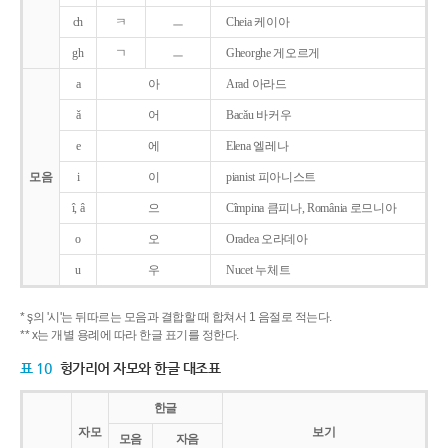
ch
ㅋ
ㅡ
Cheia 케이아
gh
ㄱ
ㅡ
Gheorghe 게오르게
a
아
Arad 아라드
ǎ
어
Bacǎu 바커우
e
에
Elena 엘레나
모음
i
이
pianist 피아니스트
î, â
으
Cîmpina 큼피나, România 로므니아
o
오
Oradea 오라데아
u
우
Nucet 누체트
* ş의 '시'는 뒤따르는 모음과 결합할 때 합쳐서 1 음절로 적는다.
** x는 개별 용례에 따라 한글 표기를 정한다.
표 10
헝가리어 자모와 한글 대조표
한글
자모
보기
모음
자음