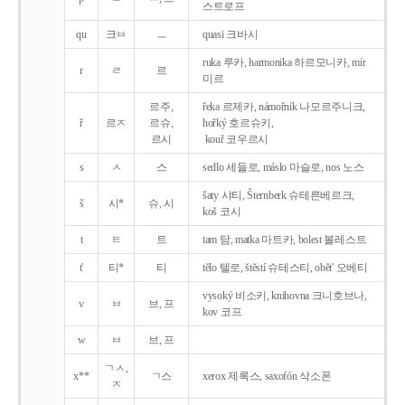
스트로프
qu
크ㅂ
ㅡ
quasi 크바시
ruka 루카, harmonika 하르모니카, mír
r
ㄹ
르
미르
르주,
řeka 르제카, námořník 나모르주니크,
ř
르ㅈ
르슈,
hořký 호르슈키,
르시
kouř 코우르시
s
ㅅ
스
sedlo 세들로, máslo 마슬로, nos 노스
šaty 샤티, Šternberk 슈테른베르크,
š
시*
슈, 시
koš 코시
t
ㅌ
트
tam 탐, matka 마트카, bolest 볼레스트
t'
티*
티
tělo 텔로, štěstí 슈테스티, obět' 오베티
vysoký 비소키, knihovna 크니호브나,
v
ㅂ
브, 프
kov 코프
w
ㅂ
브, 프
ㄱㅅ,
x**
ㄱ스
xerox 제록스, saxofón 삭소폰
ㅈ