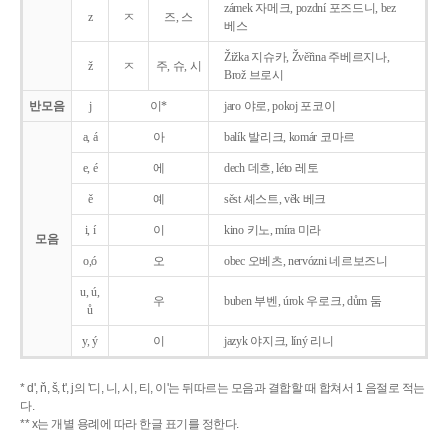
zámek 자메크, pozdní 포즈드니, bez
z
ㅈ
즈, 스
베스
Žižka 지슈카, Žvěřina 주베르지나,
ž
ㅈ
주, 슈, 시
Brož 브로시
반모음
j
이*
jaro 야로, pokoj 포코이
a, á
아
balík 발리크, komár 코마르
e, é
에
dech 데흐, léto 레토
ě
예
sěst 셰스트, věk 베크
i, í
이
kino 키노, míra 미라
모음
o,ó
오
obec 오베츠, nervózni 네르보즈니
u, ú,
우
buben 부벤, úrok 우로크, dům 둠
ů
y, ý
이
jazyk
야지크, líný 리니
* d', ň, š, t', j의 '디, 니, 시, 티, 이'는 뒤따르는 모음과 결합할 때 합쳐서 1 음절로 적는
다.
** x는 개별 용례에 따라 한글 표기를 정한다.