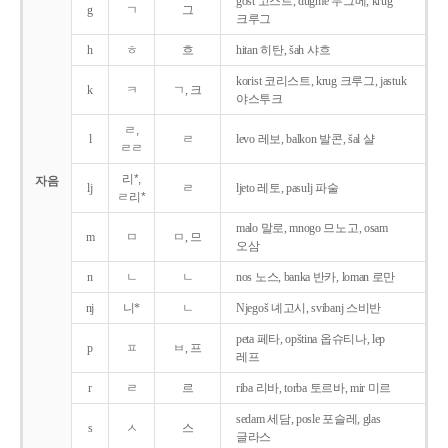
gost 고스트, dugme 두그메, krug
g
ㄱ
그
크루그
h
ㅎ
흐
hitan 히탄, šah 샤흐
korist 코리스트, krug 크루그, jastuk
k
ㅋ
ㄱ, 크
야스투크
ㄹ,
l
ㄹ
levo 레보, balkon 발콘, šal 샬
ㄹㄹ
리*,
자음
lj
ㄹ
ljeto 레토, pasulj 파술
ㄹ리*
malo 말로, mnogo 므노고, osam
m
ㅁ
ㅁ, 므
오삼
n
ㄴ
ㄴ
nos 노스, banka 반카, loman 로만
nj
니*
ㄴ
Njegoš 녜고시, svibanj 스비반
peta 페타, opština 옵슈티나, lep
p
ㅍ
ㅂ, 프
레프
r
ㄹ
르
riba 리바, torba 토르바, mir 미르
sedam 세담, posle 포슬레, glas
s
ㅅ
스
글라스