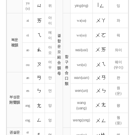
yu
위
ying
(ing)
잉
(u)
아
ai
wa
(ua)
와
이
에
ei
wo
(uo)
워
결
이
복운
합
複韻
운
아
ao
wai
(uai)
와이
모
오
합
結
어
구
웨이
合
ou
wei
(ui)
우
류
(우이)
韻
合
母
an
안
wan
(uan)
완
口
類
원
en
언
wen
(un)
(운)
부성운
附聲韻
wang
ang
앙
왕
(uang)
웡
eng
엉
weng
(ong)
(웅)
권설운
er