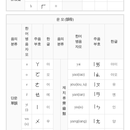
h
ㅎ
운 모 (韻母)
한
어
한어
음의
병
주음
한
음의
주음
병음
한글
분류
음
부호
글
분류
부호
자모
자
모
a
아
yai
야이
o
오
yao
(iao)
야오
e
어
you
(iou,
iu)
유
제
치
ê
에
yan
(ian)
옌
단운
류
單韻
齊
yi
이
yin(in)
인
齒
(i)
類
wu
우
yang
(iang)
양
(u)