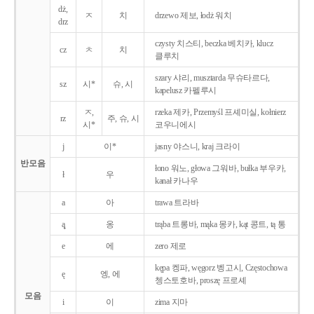
dż,
ㅈ
치
drzewo 제보, łodż 워치
drz
czysty 치스티, beczka 베치카, klucz
cz
ㅊ
치
클루치
szary 샤리, musztarda 무슈타르다,
sz
시*
슈, 시
kapelusz 카펠루시
ㅈ,
rzeka 제카, Przemyśl 프셰미실, kołnierz
rz
주, 슈, 시
시*
코우니에시
j
이*
jasny 야스니, kraj 크라이
반모음
łono 워노, głowa 그워바, bułka 부우카,
ł
우
kanał 카나우
a
아
trawa 트라바
ą̨
옹
trąba 트롱바, mąka 몽카, kąt 콩트, tą 통
e
에
zero 제로
kępa 켕파, węgorz 벵고시, Częstochowa
ę
엥, 에
쳉스토호바, proszę 프로셰
모음
i
이
zima 지마