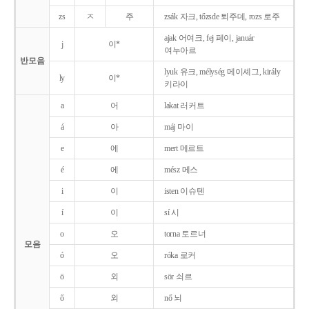
zs
ㅈ
주
zsák 자크, tőzsde 퇴주데, rozs 로주
ajak 어여크, fej 페이, január
j
이*
여누아르
반모음
lyuk 유크, mélység 메이셰그, király
ly
이*
키라이
a
어
lakat 러커트
á
아
máj 마이
e
에
mert 메르트
é
에
mész 메스
i
이
isten 이슈텐
í
이
sí 시
o
오
torna 토르너
모음
ó
오
róka 로커
ö
외
sör 쇠르
ő
외
nő 뇌