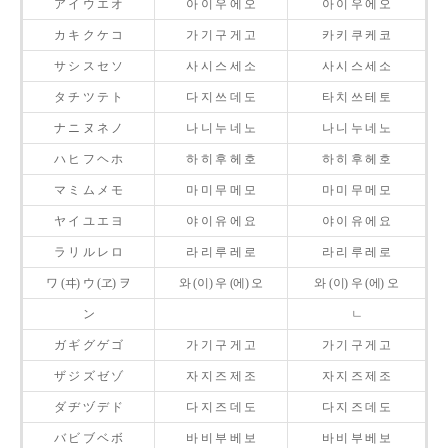
ア イ ウ エ オ
아 이 우 에 오
아 이 우 에 오
カ キ ク ケ コ
가 기 구 게 고
카 키 쿠 케 코
サ シ ス セ ソ
사 시 스 세 소
사 시 스 세 소
タ チ ツ テ ト
다 지 쓰 데 도
타 치 쓰 테 토
ナ ニ ヌ ネ ノ
나 니 누 네 노
나 니 누 네 노
ハ ヒ フ ヘ ホ
하 히 후 헤 호
하 히 후 헤 호
マ ミ ム メ モ
마 미 무 메 모
마 미 무 메 모
ヤ イ ユ エ ヨ
야 이 유 에 요
야 이 유 에 요
ラ リ ル レ ロ
라 리 루 레 로
라 리 루 레 로
ワ (ヰ) ウ (ヱ) ヲ
와 (이) 우 (에) 오
와 (이) 우 (에) 오
ン
ㄴ
ガ ギ グ ゲ ゴ
가 기 구 게 고
가 기 구 게 고
ザ ジ ズ ゼ ゾ
자 지 즈 제 조
자 지 즈 제 조
ダ ヂ ヅ デ ド
다 지 즈 데 도
다 지 즈 데 도
バ ビ ブ ベ ボ
바 비 부 베 보
바 비 부 베 보