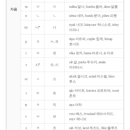
m
ㅁ
ㅁ
málna 말너, bomba 봄버, álom 알롬
자음
n
ㄴ
ㄴ
néma 네머, bunda 분더, pihen 피헨
nyak 녀크, hányszor 하니소르, irány
ny
니*
니
이라니
árpa 아르퍼, csipke 칩케, hónap
p
ㅍ
ㅂ, 프
호너프
r
ㄹ
르
róka 로커, barna 버르너, ár 아르
sál 샬, puska 푸슈카, aratás
s
시*
슈, 시
어러타시
alszik 얼시크, asztal 어스털, húsz
sz
ㅅ
스
후스
ajto 어이토, borotva 보로트버, csont
t
ㅌ
트
촌트
ty
ㅊ
치
atya 어처
vesz 베스, évszázad 에브사저드,
v
ㅂ
브
enyv 에니브
z
ㅈ
즈
zab 저브, kezd 케즈드, blúz 블루즈