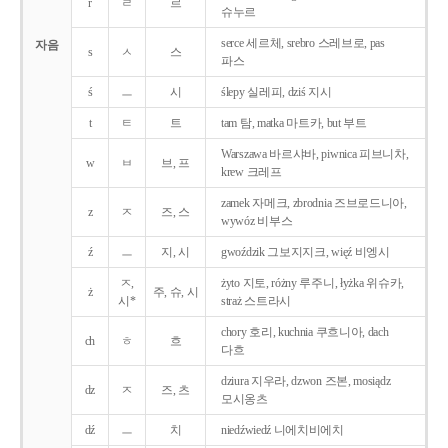
r
ㄹ
르
슈누르
serce 세르체, srebro 스레브로, pas
자음
s
ㅅ
스
파스
ś
ㅡ
시
ślepy 실레피, dziś 지시
t
ㅌ
트
tam 탐, matka 마트카, but 부트
Warszawa 바르샤바, piwnica 피브니차,
w
ㅂ
브, 프
krew 크레프
zamek 자메크, zbrodnia 즈브로드니아,
z
ㅈ
즈, 스
wywóz 비부스
ź
ㅡ
지, 시
gwoździk 그보지지크, więź 비엥시
ㅈ,
żyto 지토, różny 루주니, łyżka 위슈카,
ż
주, 슈, 시
시*
straż 스트라시
chory 호리, kuchnia 쿠흐니아, dach
ch
ㅎ
흐
다흐
dziura 지우라, dzwon 즈본, mosiądz
dz
ㅈ
즈, 츠
모시옹츠
dź
ㅡ
치
niedźwiedź 니에치비에치