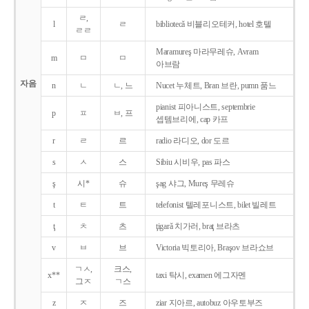
ㄹ,
l
ㄹ
bibliotecǎ 비블리오테커, hotel 호텔
ㄹㄹ
Maramureş 마라무레슈, Avram
m
ㅁ
ㅁ
아브람
자음
n
ㄴ
ㄴ, 느
Nucet 누체트, Bran 브란, pumn 품느
pianist 피아니스트, septembrie
p
ㅍ
ㅂ, 프
셉템브리에, cap 카프
r
ㄹ
르
radio 라디오, dor 도르
s
ㅅ
스
Sibiu 시비우, pas 파스
ş
시*
슈
şag 샤그, Mureş 무레슈
t
ㅌ
트
telefonist 텔레포니스트, bilet 빌레트
ţ
ㅊ
츠
ţigarǎ 치가러, braţ 브라츠
v
ㅂ
브
Victoria 빅토리아, Braşov 브라쇼브
ㄱㅅ,
크스,
x**
taxi 탁시, examen 에그자멘
그ㅈ
ㄱ스
z
ㅈ
즈
ziar 지아르, autobuz 아우토부즈