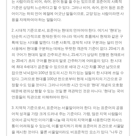
는 사람이라도 비어, 속어, 은어 등을 쓸 수는 있으므로 표준어의 사회적
기준은 상당히 느슨하다고 할 수 있다. 그러나 비어, 속어, 은어 등은 표준
어이기는 하되 언어 예절에 어긋난 말들이므로, 교양 있는 사람이라면 사
용을 자제하여야 하는 말들이다.
2. 시대적 기준으로서, 표준어는 현대의 언어여야 한다. 여기서 ‘현대’는
단순히 시간적으로 현재란 뜻이 아니라 역사적 흐름에서 현재와 같은 구
획에 있는 시대를 말한다. 다른 사회적, 경제적 시대 구분과는 달리 언어
사용에서 현대를 구분하는 데에는 뚜렷한 객관적 기준이 없다. 20세기 초
의 구어가 현대의 말로 간주되곤 하나, 21세기가 상당히 진행된 현재로서
는 20세기 초의 구어를 현대의 말로 간주하기에 어려움이 있다. 한 시대
에 최대 4세대가 공존할 수 있으므로 세대 간 시간 차를 30년 남짓으로
잡으면 넉넉잡아 100년 정도의 시간 차가 있는 말들이 한 시대에 쓰일 수
있다. 그러므로 현대를 100년 전으로부터 현재 시점까지의 기간으로 규
정할 수도 있을 것이다. 그러나 이러한 시간 인식은 ‘현대’ 개념의 모호함
때문에 편의상 행할 수 있는 것일 뿐 객관적인 것은 아니다. ‘현대’는 국어
언중들의 직관으로 이해하여야 한다.
3. 지역적 기준으로서, 표준어는 서울말이어야 한다. 이는 표준어의 공용
어적 성격을 가장 크게 드러내 주는 기준이다. 가령, 많은 지역 사람들이
모여서 공식적인 이야기를 나눌 때 각자의 지역어를 사용한다면 의사소
통이 어려워질 수 있는데, 이를 방지하기 위해 표준어의 조건으로 서울말
을 제시한 것이다. 물론 서울말이라도 비표준적인 요소가 있다. “나두 간