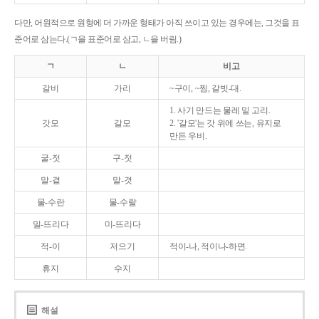
다만, 어원적으로 원형에 더 가까운 형태가 아직 쓰이고 있는 경우에는, 그것을 표
준어로 삼는다.(ㄱ을 표준어로 삼고, ㄴ을 버림.)
ㄱ
ㄴ
비고
갈비
가리
~구이, ~찜, 갈빗-대.
1. 사기 만드는 물레 밑 고리.
갓모
갈모
2. '갈모'는 갓 위에 쓰는, 유지로
만든 우비.
굴-젓
구-젓
말-곁
말-겻
물-수란
물-수랄
밀-뜨리다
미-뜨리다
적-이
저으기
적이-나, 적이나-하면.
휴지
수지
해설