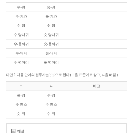
수-컷
숫-것
수-키와
숫-기와
수-탉
숫-닭
수-탕나귀
숫-당나귀
수-톨쩌귀
숫-돌쩌귀
수-퇘지
숫-돼지
수-평아리
숫-병아리
다만 2. 다음 단어의 접두사는 '숫-'으로 한다.(ㄱ을 표준어로 삼고, ㄴ을 버림.)
ㄱ
ㄴ
비고
숫-양
수-양
숫-염소
수-염소
숫-쥐
수-쥐
해설