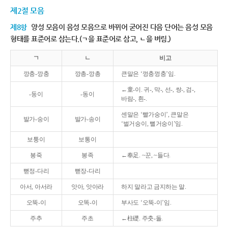
제2절 모음
제8항
양성 모음이 음성 모음으로 바뀌어 굳어진 다음 단어는 음성 모음
형태를 표준어로 삼는다.(ㄱ을 표준어로 삼고, ㄴ을 버림.)
ㄱ
ㄴ
비고
깡충-깡충
깡총-깡총
큰말은 ‘껑충껑충’임.
←童-이. 귀-, 막-, 선-, 쌍-, 검-,
-둥이
-동이
바람-, 흰-.
센말은 ‘빨가숭이’, 큰말은
발가-숭이
발가-송이
‘벌거숭이, 뻘거숭이’임.
보퉁이
보통이
봉죽
봉족
←奉足. ~꾼, ~들다.
뻗정-다리
뻗장-다리
아서, 아서라
앗아, 앗아라
하지 말라고 금지하는 말.
오뚝-이
오똑-이
부사도 ‘오뚝-이’임.
주추
주초
←柱礎. 주춧-돌.