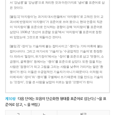
서 ‘강남콩’을 ‘강낭콩’으로 처리한 것과 마찬가지로 ‘냄비’를 표준어로 삼
은 것이다.
[붙임 1] ‘아지랑이’는 과거의 대사전들에서 ‘아지랭이’로 고쳐진 것이 교
과서에 반영되어 ‘아지랭이’가 표준어로 쓰여 왔으나, 현대 언중의 직관
이 ‘아지랑이’를 표준으로 인식하는 경향이 강해 ‘아지랑이’를 표준어로
삼았다. 1936년 “조선어 표준말 모음”에서 ‘아지랑이’를 표준어로 정한
바 있었는데 그것으로 되돌아간 것이다.
[붙임 2] ‘-장이’는 기술자에 붙는 접미사이고 ‘-쟁이’는 기타 어휘에 붙는
접미사이다. 그리고 여기서의 ‘기술자’는 ‘수공업적인 기술자’로 한정한
다. 따라서 ‘칠장이, 유기장이’에서는 ‘-장이’를 표준으로 삼고 ‘멋쟁이, 소
금쟁이, 골목쟁이’ 등에서는 ‘-쟁이’를 표준으로 삼았다. 또한 점을 치는
사람은 ‘점쟁이’가 되고 그림을 그리는 사람을 낮추어 가리키는 말은 ‘환
쟁이’가 된다. 이들은 수공업적인 기술자가 아니기 때문이다. 이처럼 의
미에 따라 ‘-장이’와 ‘-쟁이’를 구별해서 쓰기 때문에 갓을 만드는 기술자
는 ‘갓장이’, 갓을 쓴 사람을 낮잡아 이르는 말은 ‘갓쟁이’가 된다.
제10항
다음 단어는 모음이 단순화한 형태를 표준어로 삼는다.(ㄱ을 표
준어로 삼고, ㄴ을 버림.)
ㄱ
ㄴ
비고