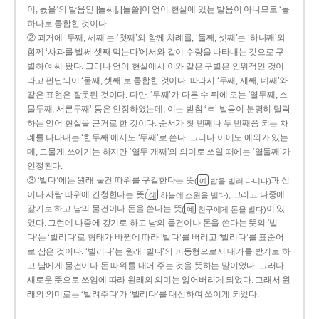
이, 돐을’의 발음인 [돌씨], [돌쓸]이 언어 현실에 있는 발음이 아니므로 ‘돌’
하나로 통합한 것이다.
② 과거에 ‘두째, 세째’는 ‘첫째’와 함께 차례를, ‘둘째, 셋째’는 ‘하나째’와
함께 ‘사과를 벌써 셋째 먹는다’에서와 같이 수량을 나타내는 것으로 구
별하여 써 왔다. 그러나 언어 현실에서 이와 같은 구별은 인위적인 것이
라고 판단되어 ‘둘째, 셋째’로 통합한 것이다. 따라서 ‘두째, 세째, 네째’와
같은 표현은 잘못된 것이다. 다만, ‘두째’가 다른 수 뒤에 오는 ‘열두째, 스
물두째, 서른두째’ 등은 인정하였는데, 이는 받침 ‘ㄹ’ 발음이 분명히 탈락
하는 언어 현실을 근거로 한 것이다. 순서가 첫 번째나 두 번째쯤 되는 차
례를 나타내는 ‘한두째’에서도 ‘두째’로 쓴다. 그러나 이에도 예외가 있는
데, 드물게 쓰이기는 하지만 ‘열두 개째’의 의미로 쓰일 때에는 ‘열둘째’가
인정된다.
③ ‘빌다’에는 원래 물건 따위를 구걸한다는 뜻
과 신
(
밥을 빌러 다니다)
예
이나 사람 따위에 간청한다는 뜻
, 그리고 나중에
(
하늘에 소원을 빌다)
예
갚기로 하고 남의 물건이나 돈을 쓴다는 뜻
이 있
(
친구에게 돈을 빌다)
예
었다. 그런데 나중에 갚기로 하고 남의 물건이나 돈을 쓴다는 뜻의 ‘빌
다’는 ‘빌리다’로 형태가 바뀜에 따라 ‘빌다’를 버리고 ‘빌리다’를 표준어
로 삼은 것이다. ‘빌리다’는 원래 ‘빌다’의 피동형으로서 대가를 받기로 하
고 남에게 물건이나 돈 따위를 내어 주는 것을 뜻하는 말이었다. 그러나
새로운 뜻으로 쓰임에 따라 원래의 의미는 잃어버리게 되었다. 그래서 원
래의 의미로는 ‘빌려주다’가 ‘빌리다’를 대신하여 쓰이게 되었다.