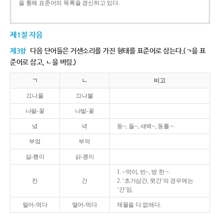
을 통해 표준어의 목록을 갱신하고 있다.
제1절 자음
제3항
다음 단어들은 거센소리를 가진 형태를 표준어로 삼는다.(ㄱ을 표
준어로 삼고, ㄴ을 버림.)
ㄱ
ㄴ
비고
끄나풀
끄나불
나팔-꽃
나발-꽃
녘
녁
동~, 들~, 새벽~, 동틀 ~.
부엌
부억
살-쾡이
삵-괭이
1. ~막이, 빈~, 방 한 ~.
칸
간
2. ‘초가삼간, 윗간’의 경우에는
‘간’임.
털어-먹다
떨어-먹다
재물을 다 없애다.