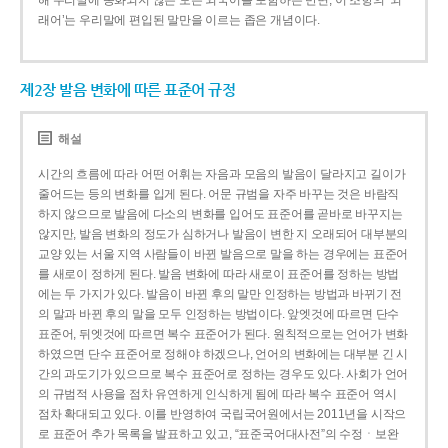
해 우리말에 동화되지 않은 모든 외국어를 포함하는 반면, 이 조항의 ‘외
래어’는 우리말에 편입된 말만을 이르는 좁은 개념이다.
제2장 발음 변화에 따른 표준어 규정
해설
시간의 흐름에 따라 어떤 어휘는 자음과 모음의 발음이 달라지고 길이가
줄어드는 등의 변화를 입게 된다. 어문 규범을 자주 바꾸는 것은 바람직
하지 않으므로 발음에 다소의 변화를 입어도 표준어를 곧바로 바꾸지는
않지만, 발음 변화의 정도가 심하거나 발음이 변한 지 오래되어 대부분의
교양 있는 서울 지역 사람들이 바뀐 발음으로 말을 하는 경우에는 표준어
를 새로이 정하게 된다. 발음 변화에 따라 새로이 표준어를 정하는 방법
에는 두 가지가 있다. 발음이 바뀐 후의 말만 인정하는 방법과 바뀌기 전
의 말과 바뀐 후의 말을 모두 인정하는 방법이다. 앞엣것에 따르면 단수
표준어, 뒤엣것에 따르면 복수 표준어가 된다. 원칙적으로는 언어가 변화
하였으면 단수 표준어로 정해야 하겠으나, 언어의 변화에는 대부분 긴 시
간의 과도기가 있으므로 복수 표준어로 정하는 경우도 있다. 사회가 언어
의 규범적 사용을 점차 유연하게 인식하게 됨에 따라 복수 표준어 역시
점차 확대되고 있다. 이를 반영하여 국립국어원에서는 2011년을 시작으
로 표준어 추가 목록을 발표하고 있고, “표준국어대사전”의 수정ㆍ보완