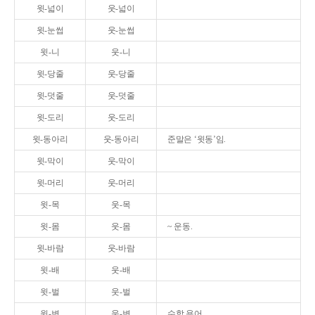
윗-넓이
웃-넓이
윗-눈썹
웃-눈썹
윗-니
웃-니
윗-당줄
웃-당줄
윗-덧줄
웃-덧줄
윗-도리
웃-도리
윗-동아리
웃-동아리
준말은 ‘윗동’임.
윗-막이
웃-막이
윗-머리
웃-머리
윗-목
웃-목
윗-몸
웃-몸
~ 운동.
윗-바람
웃-바람
윗-배
웃-배
윗-벌
웃-벌
윗-변
웃-변
수학 용어.