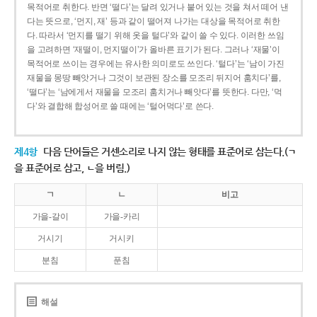
목적어로 취한다. 반면 ‘떨다’는 달려 있거나 붙어 있는 것을 쳐서 떼어 낸
다는 뜻으로, ‘먼지, 재’ 등과 같이 떨어져 나가는 대상을 목적어로 취한
다. 따라서 ‘먼지를 떨기 위해 옷을 털다’와 같이 쓸 수 있다. 이러한 쓰임
을 고려하면 ‘재떨이, 먼지떨이’가 올바른 표기가 된다. 그러나 ‘재물’이
목적어로 쓰이는 경우에는 유사한 의미로도 쓰인다. ‘털다’는 ‘남이 가진
재물을 몽땅 빼앗거나 그것이 보관된 장소를 모조리 뒤지어 훔치다’를,
‘떨다’는 ‘남에게서 재물을 모조리 훔치거나 빼앗다’를 뜻한다. 다만, ‘먹
다’와 결합해 합성어로 쓸 때에는 ‘털어먹다’로 쓴다.
제4항
다음 단어들은 거센소리로 나지 않는 형태를 표준어로 삼는다.(ㄱ
을 표준어로 삼고, ㄴ을 버림.)
ㄱ
ㄴ
비고
가을-갈이
가을-카리
거시기
거시키
분침
푼침
해설