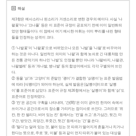
해설
제3항은 예사소리나 된소리가 거센소리로 변한 경우의 예이다. 사실 ‘나
팔꽃’이나 ‘끄나풀’ 등은 이 표준어 규정이 공표되기 전에 이미 일반화되
었던 형태들이다. 이 점에서 여기 예시한 어휘는 이미 뿌리를 내린 형태
들을 인정하는 성격이 크다.
① ‘나발꽃’이 ‘나팔꽃’으로 바뀌었으나 모든 ‘나발’을 ‘나팔’로 바꾸어야
하는 것은 아니다. 일반적인 의미의 ‘나팔’과 함께 놋쇠로 긴 대롱처럼 만
든 전통 관악기의 하나인 ‘나발’도 인정될 뿐만 아니라 ‘나팔바지, 나팔관,
나팔벌레’ 등과 ‘개나발, 병나발’ 등의 합성어에서도 각각 구별되어 쓰인
다.
② 동물 ‘삵’과 ‘고양이’의 준말인 ‘괭이’가 결합한 ‘삵괭이’는 표준 발음법
에 따라 [삭꽹이]가 되어야 하는데, 실제 발음은 [살쾡이]이므로 ‘살쾡
이’를 표준어로 삼았다. 표준어 규정 제26항에서는 ‘살쾡이’와 함께 ‘삵’도
표준어로 인정하였다.
③ ‘칸’은 공간의 구획을 나타내며, ‘간(間)’은 이미 굳어진 한자어 속에서
쓰이거나 공간으로서의 장소를 가리키는 접미사로 쓰인다. 그러므로 ‘위
칸, 한 칸 벌리다, 비어 있는 칸’ 등에서는 ‘칸’을 쓰고 ‘초가삼간, 뒷간, 마
구간, 방앗간, 외양간, 푸줏간, 헛간’ 등에서는 ‘간’을 쓴다.
④ ‘털다’는 달려 있는 것, 붙어 있는 것 따위가 떨어지게 흔들거나 치거나
한다는 뜻으로, 주로 ‘옷, 이불’ 등과 같이 먼지 따위가 붙어 있는 대상을