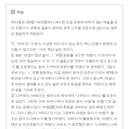
해설
제11항은 제8항~제10항에서 제시한 모음 변화에 속하지 않는 예들을 보
인 조항이다. 변화된 발음이 굳어진 경우 그것을 표준으로 삼는다는 원칙
은 동일하게 적용된다.
① ‘-구려’와 ‘-구료’는 미묘한 의미 차가 있는 듯도 하나 언중이 분명히 의
식할 수 없으므로 ‘-구려’ 쪽만 살린 것이다.
② 원래 ‘깍정이’였던 말이 ‘ㅣ’ 역행 동화를 겪으면 ‘깍젱이’가 되어야 하
는데, 언어 현실에서 ‘ㅐ’와 ‘ㅔ’가 발음으로 뚜렷이 구별되지 않고 표기상
‘ㅐ’를 선호한다는 점에 근거하여 표준어를 ‘깍쟁이’로 정하였다. 그럼으
로써 이는 ‘ㅣ’ 역행 동화와는 직접 관련이 없어진 표준어가 되어 제9항의
예외로 다루지 않고 여기에서 다루게 된 것이다. 그러나 밤나무, 떡갈나
무 따위의 열매를 싸고 있는 술잔 모양의 받침을 뜻하는 ‘깍정이’는 원래
의 말을 그대로 두었다.
③ ‘나무래다, 바래다’는 방언으로 해석하여 ‘나무라다, 바라다’를 표준어
로 삼았다. 그런데 근래 ‘바라다’에서 파생된 명사 ‘바람’을 ‘바램’으로 잘
못 쓰는 경향이 있다. ‘바람[風]’과의 혼동을 피하려는 심리 때문인 듯하
다. 그러나 동사가 ‘바라다’인 이상 그로부터 파생된 명사가 ‘바램’이 될
수는 없어 비고에서 이를 명기하였다. ‘바라다’의 활용형으로, ‘바랬다, 바
래요’는 비표준형이고 ‘바랐다, 바라요’가 표준형이 된다. ‘나무랐다, 나무