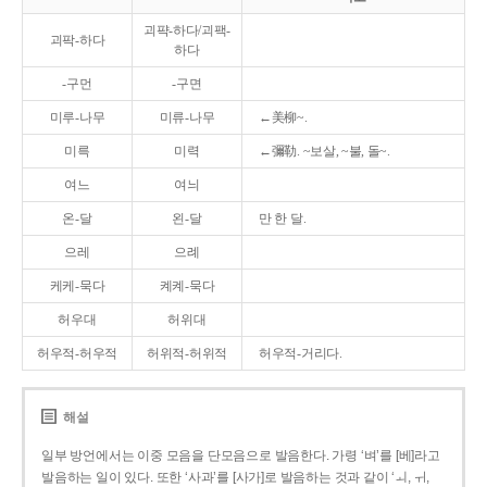
괴퍅-하다/괴팩-
괴팍-하다
하다
-구먼
-구면
미루-나무
미류-나무
←美柳~.
미륵
미력
←彌勒. ~보살, ~불, 돌~.
여느
여늬
온-달
왼-달
만 한 달.
으레
으례
케케-묵다
켸켸-묵다
허우대
허위대
허우적-허우적
허위적-허위적
허우적-거리다.
해설
일부 방언에서는 이중 모음을 단모음으로 발음한다. 가령 ‘벼’를 [베]라고
발음하는 일이 있다. 또한 ‘사과’를 [사가]로 발음하는 것과 같이 ‘ㅚ, ㅟ,