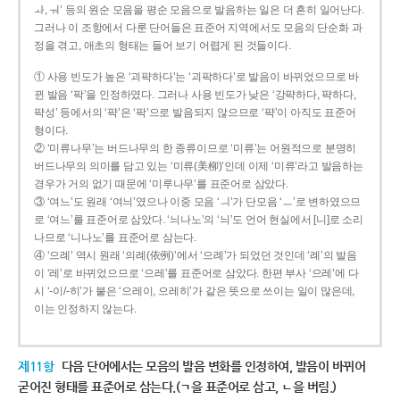
ㅘ, ㅝ’ 등의 원순 모음을 평순 모음으로 발음하는 일은 더 흔히 일어난다.
그러나 이 조항에서 다룬 단어들은 표준어 지역에서도 모음의 단순화 과
정을 겪고, 애초의 형태는 들어 보기 어렵게 된 것들이다.
① 사용 빈도가 높은 ‘괴퍅하다’는 ‘괴팍하다’로 발음이 바뀌었으므로 바
뀐 발음 ‘팍’을 인정하였다. 그러나 사용 빈도가 낮은 ‘강퍅하다, 퍅하다,
퍅성’ 등에서의 ‘퍅’은 ‘팍’으로 발음되지 않으므로 ‘퍅’이 아직도 표준어
형이다.
② ‘미류나무’는 버드나무의 한 종류이므로 ‘미류’는 어원적으로 분명히
버드나무의 의미를 담고 있는 ‘미류(美柳)’인데 이제 ‘미류’라고 발음하는
경우가 거의 없기 때문에 ‘미루나무’를 표준어로 삼았다.
③ ‘여느’도 원래 ‘여늬’였으나 이중 모음 ‘ㅢ’가 단모음 ‘ㅡ’로 변하였으므
로 ‘여느’를 표준어로 삼았다. ‘늬나노’의 ‘늬’도 언어 현실에서 [니]로 소리
나므로 ‘니나노’를 표준어로 삼는다.
④ ‘으례’ 역시 원래 ‘의례(依例)’에서 ‘으례’가 되었던 것인데 ‘례’의 발음
이 ‘레’로 바뀌었으므로 ‘으레’를 표준어로 삼았다. 한편 부사 ‘으레’에 다
시 ‘-이/-히’가 붙은 ‘으레이, 으레히’가 같은 뜻으로 쓰이는 일이 많은데,
이는 인정하지 않는다.
제11항
다음 단어에서는 모음의 발음 변화를 인정하여, 발음이 바뀌어
굳어진 형태를 표준어로 삼는다.(ㄱ을 표준어로 삼고, ㄴ을 버림.)