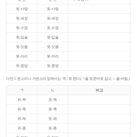
윗-사랑
웃-사랑
윗-세장
웃-세장
윗-수염
웃-수염
윗-입술
웃-입술
윗-잇몸
웃-잇몸
윗-자리
웃-자리
윗-중방
웃-중방
다만 1. 된소리나 거센소리 앞에서는 ‘위-’로 한다.(ㄱ을 표준어로 삼고, ㄴ을 버림.)
ㄱ
ㄴ
비고
위-짝
웃-짝
위-쪽
웃-쪽
위-채
웃-채
위-층
웃-층