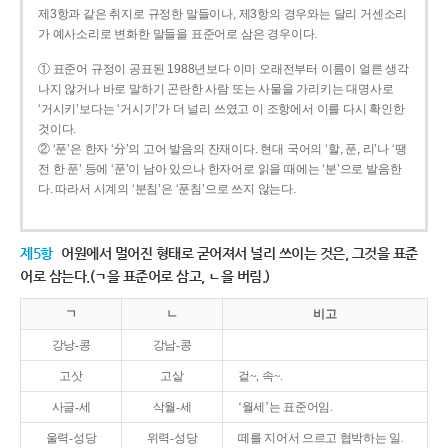
제3항과 같은 취지로 규정한 말들이나, 제3항의 경우와는 달리 거센소리
가 예사소리로 변화한 말들을 표준어로 삼은 경우이다.
① 표준어 규정이 공표된 1988년보다 이미 오래전부터 이름이 얼른 생각
나지 않거나 바로 말하기 곤란한 사람 또는 사물을 가리키는 대명사로
‘거시키’보다는 ‘거시기’가 더 널리 쓰였고 이 조항에서 이를 다시 확인한
것이다.
② ‘푼’은 한자 ‘分’의 고어 발음의 잔재이다. 현대 국어의 ‘할, 푼, 리’나 ‘땡
전 한 푼’ 등에 ‘푼’이 남아 있으나 한자어로 읽을 때에는 ‘분’으로 발음한
다. 따라서 시계의 ‘분침’은 ‘푼침’으로 쓰지 않는다.
제5항
어원에서 멀어진 형태로 굳어져서 널리 쓰이는 것은, 그것을 표준
어로 삼는다.(ㄱ을 표준어로 삼고, ㄴ을 버림.)
ㄱ
ㄴ
비고
강낭-콩
강남-콩
고삿
고샅
겉~, 속~.
사글-세
삭월-세
‘월세’는 표준어임.
울력-성당
위력-성당
떼를 지어서 으르고 협박하는 일.