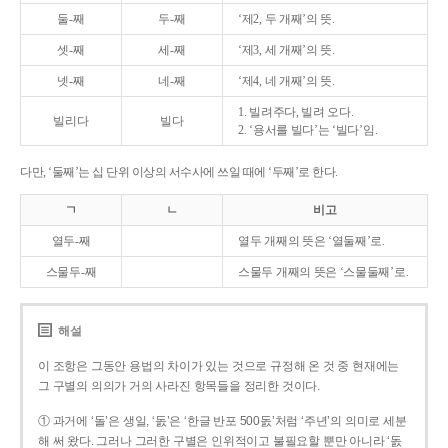
둘-째
두-째
‘제2, 두 개째’의 뜻.
셋-째
세-째
‘제3, 세 개째’의 뜻.
넷-째
네-째
‘제4, 네 개째’의 뜻.
1. 빌려주다, 빌려 오다.
빌리다
빌다
2. ‘용서를 빌다’는 ‘빌다’임.
다만, ‘둘째’는 십 단위 이상의 서수사에 쓰일 때에 ‘두째’로 한다.
ㄱ
ㄴ
비고
열두-째
열두 개째의 뜻은 ‘열둘째’로.
스물두-째
스물두 개째의 뜻은 ‘스물둘째’로.
해설
이 조항은 그동안 용법의 차이가 있는 것으로 규정해 온 것 중 현재에는
그 구별의 의의가 거의 사라진 항목들을 정리한 것이다.
① 과거에 ‘돌’은 생일, ‘돐’은 ‘한글 반포 500돐’처럼 ‘주년’의 의미로 세분
해 써 왔다. 그러나 그러한 구별은 인위적이고 불필요할 뿐만 아니라 ‘돐