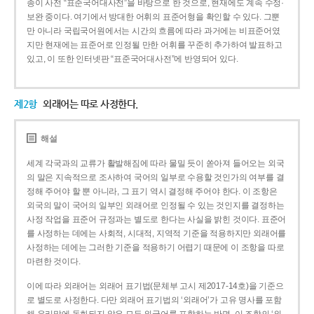
종이 사전 “표준국어대사전”을 바탕으로 한 것으로, 현재에도 계속 수정·
보완 중이다. 여기에서 방대한 어휘의 표준어형을 확인할 수 있다. 그뿐
만 아니라 국립국어원에서는 시간의 흐름에 따라 과거에는 비표준어였
지만 현재에는 표준어로 인정될 만한 어휘를 꾸준히 추가하여 발표하고
있고, 이 또한 인터넷판 “표준국어대사전”에 반영되어 있다.
제2항
외래어는 따로 사정한다.
해설
세계 각국과의 교류가 활발해짐에 따라 물밀 듯이 쏟아져 들어오는 외국
의 말은 지속적으로 조사하여 국어의 일부로 수용할 것인가의 여부를 결
정해 주어야 할 뿐 아니라, 그 표기 역시 결정해 주어야 한다. 이 조항은
외국의 말이 국어의 일부인 외래어로 인정될 수 있는 것인지를 결정하는
사정 작업을 표준어 규정과는 별도로 한다는 사실을 밝힌 것이다. 표준어
를 사정하는 데에는 사회적, 시대적, 지역적 기준을 적용하지만 외래어를
사정하는 데에는 그러한 기준을 적용하기 어렵기 때문에 이 조항을 따로
마련한 것이다.
이에 따라 외래어는 외래어 표기법(문체부 고시 제2017-14호)을 기준으
로 별도로 사정한다. 다만 외래어 표기법의 ‘외래어’가 고유 명사를 포함