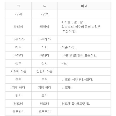
ㄱ
ㄴ
비고
-구려
-구료
1. 서울~, 알~, 찰~.
깍쟁이
깍정이
2. 도토리, 상수리 등의 받침은
‘깍정이’임.
나무라다
나무래다
미수
미시
미숫-가루.
바라다
바래다
‘바램[所望]’은 비표준어임.
상추
상치
~쌈.
시러베-아들
실업의-아들
주책
주착
←主着. ~망나니, ~없다.
지루-하다
지리-하다
←支離.
튀기
트기
허드레
허드래
허드렛-물, 허드렛-일.
호루라기
호루루기