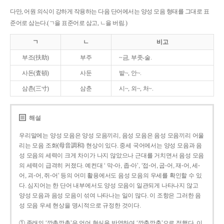
다만, 어원 의식이 강하게 작용하는 다음 단어에서는 양성 모음 형태를 그대로 표
준어로 삼는다.(ㄱ을 표준어로 삼고, ㄴ을 버림.)
ㄱ
ㄴ
비고
부조(扶助)
부주
~금, 부좃-술.
사돈(査頓)
사둔
밭~, 안~.
삼촌(三寸)
삼춘
시~, 외~, 처~.
해설
우리말에는 양성 모음은 양성 모음끼리, 음성 모음은 음성 모음끼리 어울
리는 모음 조화(母音調和) 현상이 있다. 중세 국어에서는 양성 모음과 음
성 모음의 세력이 크게 차이가 나지 않았으나 근대를 거치면서 음성 모음
의 세력이 급격히 커졌다. 예컨대 ‘ 막-아, 좁-아’, ‘접-어, 굽-어, 재-어, 세-
어, 괴-어, 쥐-어’ 등의 어미 활용에서도 음성 모음의 우세를 확인할 수 있
다. 심지어는 한 단어 내부에서도 양성 모음이 일관되게 나타나지 않고
양성 모음과 음성 모음이 섞여 나타나는 일이 많다. 이 조항은 그러한 음
성 모음 우세 현상을 명시적으로 규정한 것이다.
① 종래의 ‘깡총깡총’은 언어 현실을 반영하여 ‘깡충깡충’으로 정했다. 이