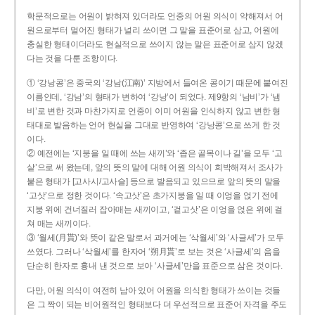
학문적으로는 어원이 밝혀져 있더라도 언중의 어원 의식이 약해져서 어
원으로부터 멀어진 형태가 널리 쓰이면 그 말을 표준어로 삼고, 어원에
충실한 형태이더라도 현실적으로 쓰이지 않는 말은 표준어로 삼지 않겠
다는 것을 다룬 조항이다.
① ‘강낭콩’은 중국의 ‘강남(江南)’ 지방에서 들여온 콩이기 때문에 붙여진
이름인데, ‘강남’의 형태가 변하여 ‘강낭’이 되었다. 제9항의 ‘남비’가 ‘냄
비’로 변한 것과 마찬가지로 언중이 이미 어원을 인식하지 않고 변한 형
태대로 발음하는 언어 현실을 그대로 반영하여 ‘강낭콩’으로 쓰게 한 것
이다.
② 예전에는 ‘지붕을 일 때에 쓰는 새끼’와 ‘좁은 골목이나 길’을 모두 ‘고
샅’으로 써 왔는데, 앞의 뜻의 말에 대해 어원 의식이 희박해져서 조사가
붙은 형태가 [고사시/고사슬] 등으로 발음되고 있으므로 앞의 뜻의 말을
‘고삿’으로 정한 것이다. ‘속고삿’은 초가지붕을 일 때 이엉을 얹기 전에
지붕 위에 건너질러 잡아매는 새끼이고, ‘겉고삿’은 이엉을 얹은 위에 걸
쳐 매는 새끼이다.
③ ‘월세(月貰)’와 뜻이 같은 말로서 과거에는 ‘삭월세’와 ‘사글세’가 모두
쓰였다. 그러나 ‘삭월세’를 한자어 ‘朔月貰’로 보는 것은 ‘사글세’의 음을
단순히 한자로 흉내 낸 것으로 보아 ‘사글세’만을 표준으로 삼은 것이다.
다만, 어원 의식이 여전히 남아 있어 어원을 의식한 형태가 쓰이는 것들
은 그 짝이 되는 비어원적인 형태보다 더 우선적으로 표준어 자격을 주도