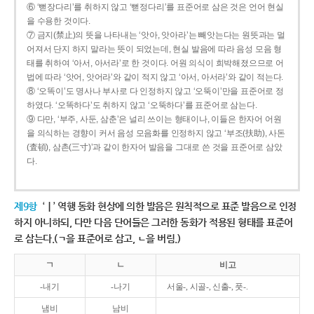
⑥ ‘뻗장다리’를 취하지 않고 ‘뻗정다리’를 표준어로 삼은 것은 언어 현실
을 수용한 것이다.
⑦ 금지(禁止)의 뜻을 나타내는 ‘앗아, 앗아라’는 빼앗는다는 원뜻과는 멀
어져서 단지 하지 말라는 뜻이 되었는데, 현실 발음에 따라 음성 모음 형
태를 취하여 ‘아서, 아서라’로 한 것이다. 어원 의식이 희박해졌으므로 어
법에 따라 ‘앗어, 앗어라’와 같이 적지 않고 ‘아서, 아서라’와 같이 적는다.
⑧ ‘오똑이’도 명사나 부사로 다 인정하지 않고 ‘오뚝이’만을 표준어로 정
하였다. ‘오똑하다’도 취하지 않고 ‘오뚝하다’를 표준어로 삼는다.
⑨ 다만, ‘부주, 사둔, 삼춘’은 널리 쓰이는 형태이나, 이들은 한자어 어원
을 의식하는 경향이 커서 음성 모음화를 인정하지 않고 ‘부조(扶助), 사돈
(査頓), 삼촌(三寸)’과 같이 한자어 발음을 그대로 쓴 것을 표준어로 삼았
다.
제9항
‘ㅣ’ 역행 동화 현상에 의한 발음은 원칙적으로 표준 발음으로 인정
하지 아니하되, 다만 다음 단어들은 그러한 동화가 적용된 형태를 표준어
로 삼는다.(ㄱ을 표준어로 삼고, ㄴ을 버림.)
ㄱ
ㄴ
비고
-내기
-나기
서울-, 시골-, 신출-, 풋-.
냄비
남비