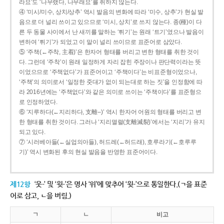
라요’도 ‘나무랬다, 나무래요’를 취하지 않는다.
④ ‘미시/미수, 상치/상추’ 역시 발음의 변화에 따라 ‘미수, 상추’가 현실 발
음으로 더 널리 쓰이고 있으므로 ‘미시, 상치’로 쓰지 않는다. 종(種)이 다
른 두 동물 사이에서 난 새끼를 말하는 ‘튀기’는 원래 ‘트기’였으나 발음이
변하여 ‘튀기’가 되었고 이 말이 널리 쓰이므로 표준어로 삼았다.
⑤ ‘주책(←주착, 主着)’은 한자어 형태를 버리고 변한 형태를 취한 것이
다. 그런데 ‘주착’이 원래 일정하게 자리 잡힌 주장이나 판단력이라는 뜻
이었으므로 ‘주책없다’가 표준어이고 ‘주책이다’는 비표준형이었으나,
‘주책’의 의미로서 ‘일정한 줏대가 없이 되는대로 하는 짓’을 인정함에 따
라 2016년에는 ‘주책없다’와 같은 의미로 쓰이는 ‘주책이다’를 표준형으
로 인정하였다.
⑥ ‘지루하다(←지리하다, 支離--)’ 역시 한자어 어원의 형태를 버리고 변
한 형태를 취한 것이다. 그러나 ‘지리멸렬(支離滅裂)’에서는 ‘지리’가 유지
되고 있다.
⑦ ‘시러베아들(←실업의아들), 허드레(←허드래), 호루라기(←호루루
기)’ 역시 변화된 후의 현실 발음을 반영한 표준어이다.
제12항
‘웃-’ 및 ‘윗-’은 명사 ‘위’에 맞추어 ‘윗-’으로 통일한다.(ㄱ을 표준
어로 삼고, ㄴ을 버림.)
ㄱ
ㄴ
비고