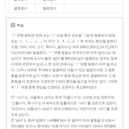
발목쟁이
발목장이
해설
‘ㅣ’ 역행 동화란 뒤에 오는 ‘ㅣ’ 모음 혹은 반모음 ‘ㅣ[j]’에 동화되어 앞에
있는 ‘ㅏ, ㅓ, ㅗ, ㅜ, ㅡ’가 각각 ‘ㅐ, ㅔ, ㅚ, ㅟ, ㅣ’로 바뀌는 현상을 말한다.
가령, ‘아비, 어미, 고기, 죽이다, 끓이다’는 자주 [애비], [에미], [괴기], [쥐기
다], [끼리다]로 발음된다. ‘ㅣ’ 역행 동화는 전국적으로 자주 일어나는 현
상이다. 체언에 조사가 붙은 ‘밥이’를 [배비]와 같이 발음하는 경우는 일부
지역에 국한되어 있으나, 한 단어 안에서는 ‘ㅣ’ 역행 동화가 자주 일어난
다. 그러나 대부분 주의해서 발음하면 피할 수 있는 발음이므로 그 동화
형을 표준어로 삼기 어렵다. 또한 이 동화 현상은 매우 광범위하여 그 동
화형을 다 표준어로 인정하면 오히려 혼란을 일으킬 우려도 있다. 그리하
여 ‘ㅣ’ 역행 동화 현상을 인정하는 표준어는 최소화하였다.
① ‘-나기’는, 서울에서 났다는 뜻의 ‘서울나기’는 그대로 쓰임 직하지만
‘신출나기, 풋나기’는 어색하므로 일률적으로 ‘-내기’를 표준으로 삼았다.
‘여간내기, 보통내기, 새내기’ 등의 어휘에서도 마찬가지로 ‘-내기’를 표준
으로 삼는다.
② ‘남비’는 종래 일본어 ‘나베[鍋]’에서 온 말이라 하여 원형을 의식해서
처리했던 것이나, 현대에는 어원 의식이 거의 사라졌다. 따라서 제5항에