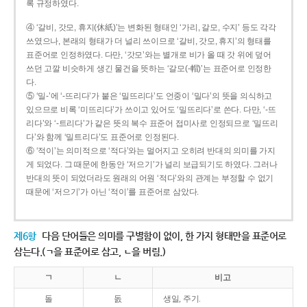
록 규정하였다.
④ ‘갈비, 갓모, 휴지(休紙)’는 변화된 형태인 ‘가리, 갈모, 수지’ 등도 각각
쓰였으나, 본래의 형태가 더 널리 쓰이므로 ‘갈비, 갓모, 휴지’의 형태를
표준어로 인정하였다. 다만, ‘갓모’와는 별개로 비가 올 때 갓 위에 덮어
쓰던 고깔 비슷하게 생긴 물건을 뜻하는 ‘갈모(-帽)’는 표준어로 인정한
다.
⑤ ‘밀-’에 ‘-뜨리다’가 붙은 ‘밀뜨리다’도 언중이 ‘밀다’의 뜻을 의식하고
있으므로 비록 ‘미뜨리다’가 쓰이고 있어도 ‘밀뜨리다’로 쓴다. 다만, ‘-뜨
리다’와 ‘-트리다’가 같은 뜻의 복수 표준어 접미사로 인정되므로 ‘밀뜨리
다’와 함께 ‘밀트리다’도 표준어로 인정된다.
⑥ ‘적이’는 의미적으로 ‘적다’와는 멀어지고 오히려 반대의 의미를 가지
게 되었다. 그 때문에 한동안 ‘저으기’가 널리 보급되기도 하였다. 그러나
반대의 뜻이 되었더라도 원래의 어원 ‘적다’와의 관계는 부정할 수 없기
때문에 ‘저으기’가 아닌 ‘적이’를 표준어로 삼았다.
제6항
다음 단어들은 의미를 구별함이 없이, 한 가지 형태만을 표준어로
삼는다.(ㄱ을 표준어로 삼고, ㄴ을 버림.)
ㄱ
ㄴ
비고
돌
돐
생일, 주기.