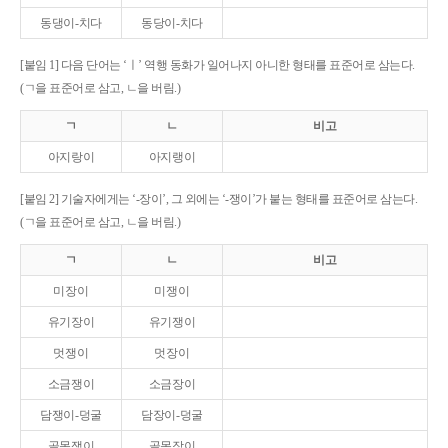
동댕이-치다
동당이-치다
[붙임 1] 다음 단어는 ‘ㅣ’ 역행 동화가 일어나지 아니한 형태를 표준어로 삼는다.
(ㄱ을 표준어로 삼고, ㄴ을 버림.)
ㄱ
ㄴ
비고
아지랑이
아지랭이
[붙임 2] 기술자에게는 ‘-장이’, 그 외에는 ‘-쟁이’가 붙는 형태를 표준어로 삼는다.
(ㄱ을 표준어로 삼고, ㄴ을 버림.)
ㄱ
ㄴ
비고
미장이
미쟁이
유기장이
유기쟁이
멋쟁이
멋장이
소금쟁이
소금장이
담쟁이-덩굴
담장이-덩굴
골목쟁이
골목장이