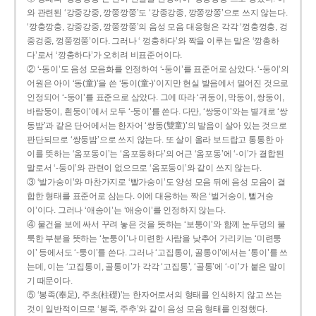
와 관련된 ‘강중강중, 깡쭝깡쭝’도 ‘강종강종, 깡쫑깡쫑’으로 쓰지 않는다.
‘깡충깡충, 강중강중, 깡쭝깡쭝’의 음성 모음 대응형은 각각 ‘껑충껑충, 겅
중겅중, 껑쭝껑쭝’이다. 그러나 ‘ 껑충하다’와 짝을 이루는 말은 ‘깡총하
다’로서 ‘깡충하다’가 오히려 비표준어이다.
② ‘-동이’도 음성 모음화를 인정하여 ‘-둥이’를 표준어로 삼았다. ‘-둥이’의
어원은 아이 ‘동(童)’을 쓴 ‘동이(童-)’이지만 현실 발음에서 멀어진 것으로
인정되어 ‘-둥이’를 표준으로 삼았다. 그에 따라 ‘귀둥이, 막둥이, 쌍둥이,
바람둥이, 흰둥이’에서 모두 ‘-둥이’를 쓴다. 다만, ‘쌍둥이’와는 별개로 ‘쌍
동밤’과 같은 단어에서는 한자어 ‘쌍동(雙童)’의 발음이 살아 있는 것으로
판단되므로 ‘쌍둥밤’으로 쓰지 않는다. 또 살이 올라 보드랍고 통통한 아
이를 뜻하는 ‘옴포동이’는 ‘옴포동하다’의 어근 ‘옴포동’에 ‘-이’가 결합된
말로서 ‘-둥이’와 관련이 없으므로 ‘옴포둥이’와 같이 쓰지 않는다.
③ ‘발가숭이’와 마찬가지로 ‘빨가숭이’도 양성 모음 뒤에 음성 모음이 결
합한 형태를 표준어로 삼는다. 이에 대응하는 짝은 ‘벌거숭이, 뻘거숭
이’이다. 그러나 ‘애송이’는 ‘애숭이’를 인정하지 않는다.
④ 물건을 보에 싸서 꾸려 놓은 것을 뜻하는 ‘보퉁이’와 함께 눈두덩의 불
룩한 부분을 뜻하는 ‘눈퉁이’나 미련한 사람을 낮추어 가리키는 ‘미련퉁
이’ 등에서도 ‘-퉁이’를 쓴다. 그러나 ‘고집통이, 골통이’에서는 ‘통이’를 쓰
는데, 이는 ‘고집통이, 골통이’가 각각 ‘고집통’, ‘골통’에 ‘-이’가 붙은 말이
기 때문이다.
⑤ ‘봉족(奉足), 주초(柱礎)’는 한자어로서의 형태를 인식하지 않고 쓰는
것이 일반적이므로 ‘봉죽, 주추’와 같이 음성 모음 형태를 인정했다.