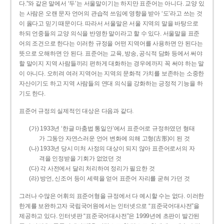
다.”와 같은 말에서 ‘두’는 서울말이기는 하지만 표준어는 아니다. 교양 있
는 사람은 오랜 문자 언어의 관습적 쓰임에 영향을 받아 ‘도’라고 쓰는 것
이 옳다고 믿기 때문이다. 따라서 서울말은 서울 지역의 말을 바탕으로
하되 언중들의 교양 의식을 반영한 말이라고 할 수 있다. 서울말을 표준
어의 조건으로 한다는 이러한 규정을 어떤 지역어를 사용하면 안 된다는
뜻으로 오해하면 안 된다. 표준어는 교육, 방송, 공식적 담화 등에서 써야
할 말이지 지역 사람들끼리 편하게 대화하는 경우에까지 꼭 써야 하는 말
이 아니다. 오히려 여러 지역어는 지역의 문화적 가치를 보존하는 소중한
자산이기도 하고 지역 사람들의 연대 의식을 강화하는 긍정적 기능을 하
기도 한다.
표준어 규정의 실제적인 대상은 다음과 같다.
(가) 1933년 ‘한글 마춤법 통일안’에서 표준어로 규정하였던 형태
가 그동안 자연스러운 언어 변화에 의해 고형(古形)이 된 것
(나) 1933년 당시 미처 사정의 대상이 되지 않아 표준어로서의 자
격을 인정받을 기회가 없었던 것
(다) 각 사전에서 달리 처리하여 정리가 필요한 것
(라) 방언, 신조어 등이 세력을 얻어 표준어 자리를 굳혀 가던 것
그러나 수많은 어휘의 표준어형을 규정에서 다 예시할 수는 없다. 이러한
한계를 보완하고자 국립국어원에서는 인터넷으로 “표준국어대사전”을
제공하고 있다. 인터넷판 “표준국어대사전”은 1999년에 초판이 발간된