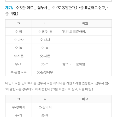
제7항
수컷을 이르는 접두사는 '수-'로 통일한다.(ㄱ을 표준어로 삼고, ㄴ
을 버림.)
ㄱ
ㄴ
비고
수-꿩
수-퀑/숫-꿩
'장끼'도 표준어임.
수-나사
숫-나사
수-놈
숫-놈
수-사돈
숫-사돈
수-소
숫-소
'황소'도 표준어임.
수-은행나무
숫-은행나무
다만 1. 다음 단어에서는 접두사 다음에서 나는 거센소리를 인정한다. 접두사 '암-
'이 결합되는 경우에도 이에 준한다.(ㄱ을 표준어로 삼고, ㄴ을 버림.)
ㄱ
ㄴ
비고
수-캉아지
숫-강아지
수-캐
숫-개