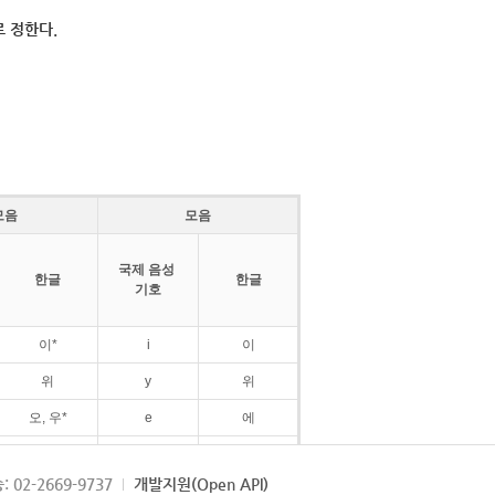
 정한다.
모음
모음
국제 음성
한글
한글
기호
이*
i
이
위
y
위
오, 우*
e
에
ø
외
: 02-2669-9737
개발지원(Open API)
ɛ
에