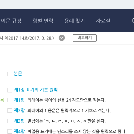
메인콘텐츠 바로가기
어문 규정
항별 연혁
용례 찾기
자료실
비교하기
제2017-14호(2017. 3. 28.)
본문
제1장 표기의 기본 원칙
제1항
외래어는 국어의 현용 24 자모만으로 적는다.
북
제2항
외래어의 1 음운은 원칙적으로 1 기호로 적는다.
제3항
받침에는 ‘ㄱ, ㄴ, ㄹ, ㅁ, ㅂ, ㅅ, ㅇ’만을 쓴다.
제4항
파열음 표기에는 된소리를 쓰지 않는 것을 원칙으로 한다.