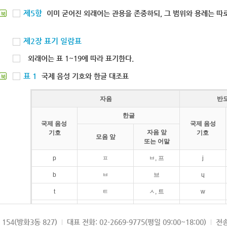
제5항
이미 굳어진 외래어는 관용을 존중하되, 그 범위와 용례는 따로
북
제2장 표기 일람표
외래어는 표 1~19에 따라 표기한다.
표 1
국제 음성 기호와 한글 대조표
북
자음
반
한글
국제 음성
국제 음성
자음 앞
기호
기호
모음 앞
또는 어말
p
ㅍ
ㅂ, 프
j
b
ㅂ
브
ɥ
t
ㅌ
ㅅ, 트
w
d
ㄷ
드
154(방화3동 827)
대표 전화: 02-2669-9775(평일 09:00~18:00)
전송
k
ㅋ
ㄱ, 크