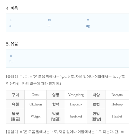
4. 비음
ㄴ
ㅁ
ㅇ
n
m
ng
5. 유음
ㄹ
r, l
[붙임 1] ‘ㄱ, ㄷ, ㅂ’은 모음 앞에서는 ‘g, d, b’로, 자음 앞이나 어말에서는 ‘k, t, p’로
적는다.([ ] 안의 발음에 따라 표기함.)
구미
Gumi
영동
Yeongdong
백암
Baegam
옥천
Okcheon
합덕
Hapdeok
호법
Hobeop
월곶
벚꽃
한밭
Wolgot
beotkkot
Hanbat
[월곧]
[벋꼳]
[한받]
[붙임 2] ‘ㄹ’은 모음 앞에서는 ‘r’로, 자음 앞이나 어말에서는 ‘l’로 적는다. 단, ‘ㄹ