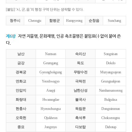
[붙임] ‘시, 군, 읍’의 행정 구역 단위는 생략할 수 있다.
청주시
Cheongju
함평군
Hampyeong
순창읍
Sunchang
제6항
자연 지물명, 문화재명, 인공 축조물명은 붙임표(-) 없이 붙여 쓴
다.
남산
Namsan
속리산
Songnisan
금강
Geumgang
독도
Dokdo
경복궁
Gyeongbokgung
무량수전
Muryangsujeon
연화교
Yeonhwagyo
극락전
Geungnakjeon
안압지
Anapji
남한산성
Namhansanseong
화랑대
Hwarangdae
불국사
Bulguksa
현충사
Hyeonchungsa
독립문
Dongnimmun
오죽헌
Ojukheon
촉석루
Chokseongnu
종묘
Jongmyo
다보탑
Dabotap