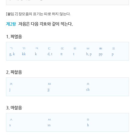
[붙임 2] 장모음의 표기는 따로 하지 않는다.
제2항
자음은 다음 각호와 같이 적는다.
1. 파열음
ㄱ
ㄲ
ㅋ
ㄷ
ㄸ
ㅌ
ㅂ
ㅃ
ㅍ
g, k
kk
k
d, t
tt
t
b, p
pp
p
2. 파찰음
ㅈ
ㅉ
ㅊ
j
jj
ch
3. 마찰음
ㅅ
ㅆ
ㅎ
s
ss
h