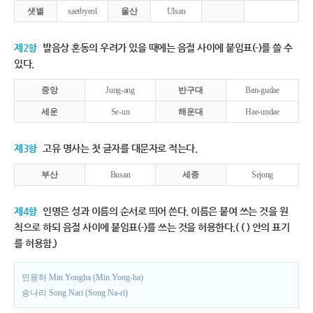
샛별
saetbyeol
울산
Ulsan
제2항
발음상 혼동의 우려가 있을 때에는 음절 사이에 붙임표(-)를 쓸 수
있다.
중앙
Jung-ang
반구대
Ban-gudae
세운
Se-un
해운대
Hae-undae
제3항
고유 명사는 첫 글자를 대문자로 적는다.
부산
Busan
세종
Sejong
제4항
인명은 성과 이름의 순서로 띄어 쓴다. 이름은 붙여 쓰는 것을 원
칙으로 하되 음절 사이에 붙임표(-)를 쓰는 것을 허용한다.( ( ) 안의 표기
를 허용함.)
민용하 Min Yongha (Min Yong-ha)
송나리 Song Nari (Song Na-ri)