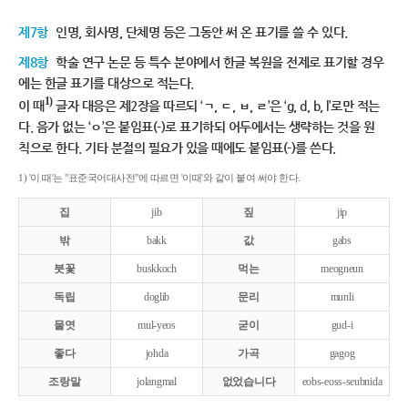
제7항
인명, 회사명, 단체명 등은 그동안 써 온 표기를 쓸 수 있다.
제8항
학술 연구 논문 등 특수 분야에서 한글 복원을 전제로 표기할 경우
에는 한글 표기를 대상으로 적는다.
1)
이 때
글자 대응은 제2장을 따르되 ‘ㄱ, ㄷ, ㅂ, ㄹ’은 ‘g, d, b, l’로만 적는
다. 음가 없는 ‘ㅇ’은 붙임표(-)로 표기하되 어두에서는 생략하는 것을 원
칙으로 한다. 기타 분절의 필요가 있을 때에도 붙임표(-)를 쓴다.
1) '이 때'는 "표준국어대사전"에 따르면 '이때'와 같이 붙여 써야 한다.
집
jib
짚
jip
밖
bakk
값
gabs
붓꽃
buskkoch
먹는
meogneun
독립
doglib
문리
munli
물엿
mul-yeos
굳이
gud-i
좋다
johda
가곡
gagog
조랑말
jolangmal
없었습니다
eobs-eoss-seubnida