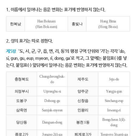
1. 이름에서 일어나는 음운 변화는 표기에 반영하지 않는다.
Han Boknam
Hong Bitna
한복남
홍빛나
(Han Bok-nam)
(Hong Bit-na)
2. 성의 표기는 따로 정한다.
제5항
‘도, 시, 군, 구, 읍, 면, 리, 동’의 행정 구역 단위와 ‘가’는 각각 ‘do,
si, gun, gu, eup, myeon, ri, dong, ga’로 적고, 그 앞에는 붙임표(-)를 넣
는다. 붙임표(-) 앞뒤에서 일어나는 음운 변화는 표기에 반영하지 않는다.
Chungcheongbuk-
충청북도
제주도
Jeju-do
do
의정부시
Uijeongbu-si
양주군
Yangju-gun
도봉구
Dobong-gu
신창읍
Sinchang-eup
삼죽면
Samjuk-myeon
인왕리
Inwang-ri
Bongcheon 1(il)-
당산동
Dangsan-dong
봉천 1동
dong
종로 2가
Jongno 2(i)-ga
퇴계로 3가
Toegyero 3(sam)-ga