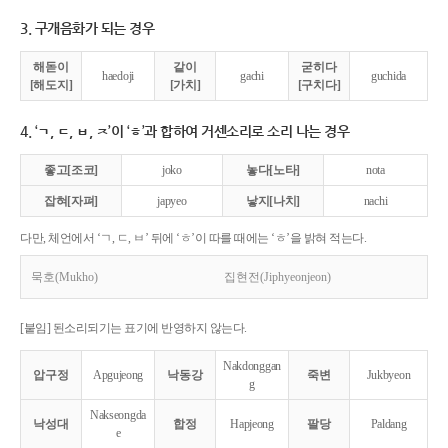
3. 구개음화가 되는 경우
해돋이
같이
굳히다
haedoji
gachi
guchida
[해도지]
[가치]
[구치다]
4. ‘ㄱ, ㄷ, ㅂ, ㅈ’이 ‘ㅎ’과 합하여 거센소리로 소리 나는 경우
좋고[조코]
joko
놓다[노타]
nota
잡혀[자펴]
japyeo
낳지[나치]
nachi
다만, 체언에서 ‘ㄱ, ㄷ, ㅂ’ 뒤에 ‘ㅎ’이 따를 때에는 ‘ㅎ’을 밝혀 적는다.
묵호(Mukho)
집현전(Jiphyeonjeon)
[붙임] 된소리되기는 표기에 반영하지 않는다.
Nakdonggan
압구정
Apgujeong
낙동강
죽변
Jukbyeon
g
Nakseongda
낙성대
합정
Hapjeong
팔당
Paldang
e