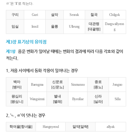
ㄹ’은 ‘ll’로 적는다.
구리
Guri
설악
Seorak
칠곡
Chilgok
대관령
Daegwallyeon
임실
Imsil
울릉
Ulleung
[대괄령]
g
제3장 표기상의 유의점
제1항
음운 변화가 일어날 때에는 변화의 결과에 따라 다음 각호와 같이
적는다.
1. 자음 사이에서 동화 작용이 일어나는 경우
백마
신문로
종로
Baengma
Sinmunno
Jongno
[뱅마]
[신문노]
[종노]
왕십리
별내
신라
Wangsimni
Byeollae
Silla
[왕심니]
[별래]
[실라]
2. ‘ㄴ, ㄹ’이 덧나는 경우
학여울[항녀울]
Hangnyeoul
알약[알략]
allyak