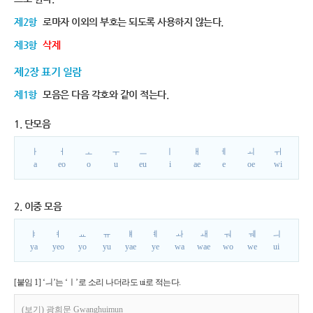
제2항
로마자 이외의 부호는 되도록 사용하지 않는다.
제3항
삭제
제2장 표기 일람
제1항
모음은 다음 각호와 같이 적는다.
1. 단모음
ㅏ
ㅓ
ㅗ
ㅜ
ㅡ
ㅣ
ㅐ
ㅔ
ㅚ
ㅟ
a
eo
o
u
eu
i
ae
e
oe
wi
2. 이중 모음
ㅑ
ㅕ
ㅛ
ㅠ
ㅒ
ㅖ
ㅘ
ㅙ
ㅝ
ㅞ
ㅢ
ya
yeo
yo
yu
yae
ye
wa
wae
wo
we
ui
[붙임 1] ‘ㅢ’는 ‘ㅣ’로 소리 나더라도 ui로 적는다.
(보기) 광희문 Gwanghuimun