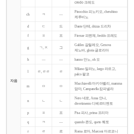
credo 크레도
Pinocchio 피노키오, cherubino
ch
ㅋ
―
케루비노
d
ㄷ
드
Dante 단테, drizza 드리차
f
ㅍ
프
Firenze 피렌체, freddo 프레도
Galileo 갈릴레오, Genova
g
ㄱ, ㅈ
그
제노바, gloria 글로리아
h
―
―
hanno 안노, oh 오
Milano 밀라노, largo 라르고,
l
ㄹ, ㄹㄹ
ㄹ
palco 팔코
자음
Macchiavelli 마키아벨리, mamma
m
ㅁ
ㅁ
맘마, Campanella 캄파넬라
Nero 네로, Anna 안나,
n
ㄴ
ㄴ
divertimento 디베르티멘토
p
ㅍ
프
Pisa 피사, prima 프리마
q
ㅋ
―
quando 콴도, queto 퀘토
r
ㄹ
르
Roma 로마, Marconi 마르코니