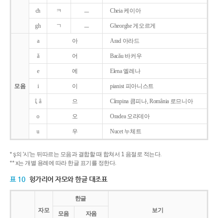
ch
ㅋ
ㅡ
Cheia 케이아
gh
ㄱ
ㅡ
Gheorghe 게오르게
a
아
Arad 아라드
ǎ
어
Bacǎu 바커우
e
에
Elena 엘레나
모음
i
이
pianist 피아니스트
î, â
으
Cîmpina 큼피나, România 로므니아
o
오
Oradea 오라데아
u
우
Nucet 누체트
* ş의 '시'는 뒤따르는 모음과 결합할 때 합쳐서 1 음절로 적는다.
** x는 개별 용례에 따라 한글 표기를 정한다.
표 10
헝가리어 자모와 한글 대조표
한글
자모
보기
모음
자음