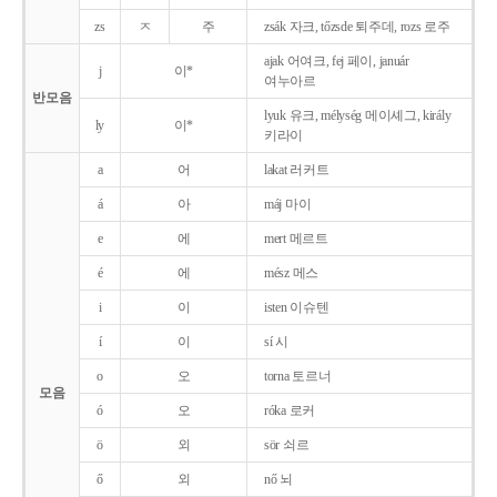
zs
ㅈ
주
zsák 자크, tőzsde 퇴주데, rozs 로주
ajak 어여크, fej 페이, január
j
이*
여누아르
반모음
lyuk 유크, mélység 메이셰그, király
ly
이*
키라이
a
어
lakat 러커트
á
아
máj 마이
e
에
mert 메르트
é
에
mész 메스
i
이
isten 이슈텐
í
이
sí 시
o
오
torna 토르너
모음
ó
오
róka 로커
ö
외
sör 쇠르
ő
외
nő 뇌