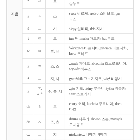
r
ㄹ
르
슈누르
serce 세르체, srebro 스레브로, pas
자음
s
ㅅ
스
파스
ś
ㅡ
시
ślepy 실레피, dziś 지시
t
ㅌ
트
tam 탐, matka 마트카, but 부트
Warszawa 바르샤바, piwnica 피브니차,
w
ㅂ
브, 프
krew 크레프
zamek 자메크, zbrodnia 즈브로드니아,
z
ㅈ
즈, 스
wywóz 비부스
ź
ㅡ
지, 시
gwoździk 그보지지크, więź 비엥시
ㅈ,
żyto 지토, różny 루주니, łyżka 위슈카,
ż
주, 슈, 시
시*
straż 스트라시
chory 호리, kuchnia 쿠흐니아, dach
ch
ㅎ
흐
다흐
dziura 지우라, dzwon 즈본, mosiądz
dz
ㅈ
즈, 츠
모시옹츠
dź
ㅡ
치
niedźwiedź 니에치비에치