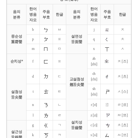
한어
한어
음의
주음
음의
주음
병음
한글
병음
한글
분류
부호
분류
부호
자모
자모
b
ㅂ
j
ㅈ
중순성
설면성
p
ㅍ
q
ㅊ
重脣聲
舌面聲
m
ㅁ
x
ㅅ
zh
순치성*
f
ㅍ
ㅈ [즈]
[zhi]
ch
d
ㄷ
ㅊ [츠]
교설첨성
[chi]
翹舌尖聲
sh
t
ㅌ
ㅅ [스]
설첨성
[shi]
舌尖聲
ㄖ
n
ㄴ
r [ri]
ㄹ [르]
l
ㄹ
z [zi]
ㅉ [쯔]
설치성
g
ㄱ
c [ci]
ㅊ [츠]
舌齒聲
설근성
k
ㅋ
s [si]
ㅆ [쓰]
舌根聲