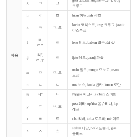
gost 고스트, dugme 두그메, krug
g
ㄱ
그
크루그
h
ㅎ
흐
hitan 히탄, šah 샤흐
korist 코리스트, krug 크루그, jastuk
k
ㅋ
ㄱ, 크
야스투크
ㄹ,
l
ㄹ
levo 레보, balkon 발콘, šal 샬
ㄹㄹ
리*,
자음
lj
ㄹ
ljeto 레토, pasulj 파술
ㄹ리*
malo 말로, mnogo 므노고, osam
m
ㅁ
ㅁ, 므
오삼
n
ㄴ
ㄴ
nos 노스, banka 반카, loman 로만
nj
니*
ㄴ
Njegoš 녜고시, svibanj 스비반
peta 페타, opština 옵슈티나, lep
p
ㅍ
ㅂ, 프
레프
r
ㄹ
르
riba 리바, torba 토르바, mir 미르
sedam 세담, posle 포슬레, glas
s
ㅅ
스
글라스