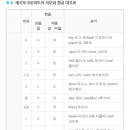
표 8
세르보크로아트어 자모와 한글 대조표
한글
자모
보기
모음
자음
앞
앞ㆍ어말
bog 보그, drobnjak 드로브냐크,
b
ㅂ
브
pogreb 포그레브
c
ㅊ
츠
cigara 치가라, novac 노바츠
čelik 첼리크, točka 토치카, kolač
č
ㅊ
치
콜라치
ć, tj
ㅊ
치
naći 나치, sestrić 세스트리치
desno 데스노, drvo 드르보, medved
d
ㄷ
드
메드베드
dž
ㅈ
지
džep 제프, narudžba 나루지바
đ,dj
ㅈ
지
Ðurađ 주라지
fasada 파사다, kifla 키플라, šaraf
f
ㅍ
프
샤라프