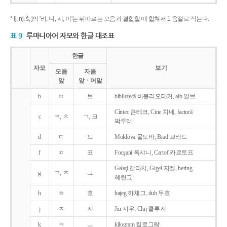
* lj, nj, š, j의 '리, 니, 시, 이'는 뒤따르는 모음과 결합할 때 합쳐서 1 음절로 적는다.
표 9
루마니아어 자모와 한글 대조표
한글
자모
보기
모음
자음
앞
앞ㆍ어말
b
ㅂ
브
bibliotecǎ 비블리오테커, alb 알브
Cîntec 큰테크, Cine 치네, facturǎ
c
ㅋ, ㅊ
ㄱ, 크
팍투러
d
ㄷ
드
Moldova 몰도바, Brad 브라드
f
ㅍ
프
Focşani 폭샤니, Cartof 카르토프
Galaţi 갈라치, Gigel 지젤, hering
g
ㄱ, ㅈ
그
헤린그
h
ㅎ
흐
haţeg 하체그, duh 두흐
j
ㅈ
지
Jiu 지우, Cluj 클루지
k
ㅋ
ㅡ
kilogram 킬로그람