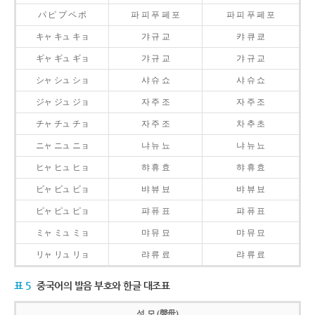
パ ピ プ ペ ポ
파 피 푸 페 포
파 피 푸 페 포
キャ キュ キョ
갸 규 교
캬 큐 쿄
ギャ ギュ ギョ
갸 규 교
갸 규 교
シャ シュ ショ
샤 슈 쇼
샤 슈 쇼
ジャ ジュ ジョ
자 주 조
자 주 조
チャ チュ チョ
자 주 조
차 추 초
ニャ ニュ ニョ
냐 뉴 뇨
냐 뉴 뇨
ヒャ ヒュ ヒョ
햐 휴 효
햐 휴 효
ビャ ビュ ビョ
뱌 뷰 뵤
뱌 뷰 뵤
ピャ ピュ ピョ
퍄 퓨 표
퍄 퓨 표
ミャ ミュ ミョ
먀 뮤 묘
먀 뮤 묘
リャ リュ リョ
랴 류 료
랴 류 료
표 5
중국어의 발음 부호와 한글 대조표
성 모 (聲母)