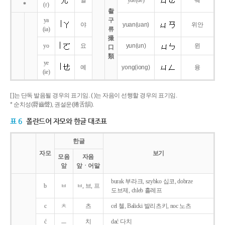
얼
yue
(ue)
웨
*
(r)
촬
ya
구
야
yuan
(uan)
위안
(ia)
류
撮
yo
요
yun
(un)
윈
口
類
ye
예
yong
(iong)
융
(ie)
[ ]는 단독 발음될 경우의 표기임. ( )는 자음이 선행할 경우의 표기임.
* 순치성(脣齒聲), 권설운(捲舌韻).
표 6
폴란드어 자모와 한글 대조표
한글
자모
보기
모음
자음
앞
앞ㆍ어말
burak 부라크, szybko 십코, dobrze
b
ㅂ
ㅂ, 브, 프
도브제, chleb 흘레프
c
ㅊ
츠
cel 첼, Balicki 발리츠키, noc 노츠
ć
ㅡ
치
dać 다치