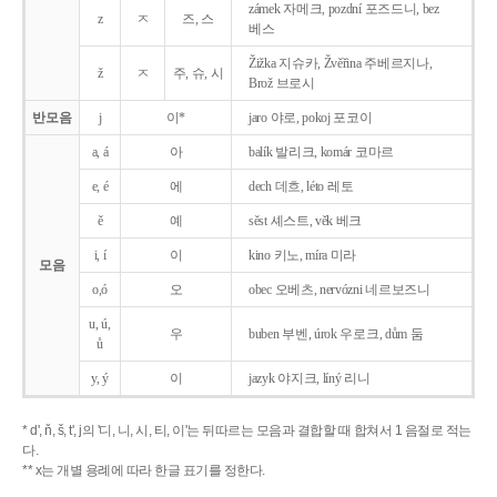
zámek 자메크, pozdní 포즈드니, bez
z
ㅈ
즈, 스
베스
Žižka 지슈카, Žvěřina 주베르지나,
ž
ㅈ
주, 슈, 시
Brož 브로시
반모음
j
이*
jaro 야로, pokoj 포코이
a, á
아
balík 발리크, komár 코마르
e, é
에
dech 데흐, léto 레토
ě
예
sěst 셰스트, věk 베크
i, í
이
kino 키노, míra 미라
모음
o,ó
오
obec 오베츠, nervózni 네르보즈니
u, ú,
우
buben 부벤, úrok 우로크, dům 둠
ů
y, ý
이
jazyk
야지크, líný 리니
* d', ň, š, t', j의 '디, 니, 시, 티, 이'는 뒤따르는 모음과 결합할 때 합쳐서 1 음절로 적는
다.
** x는 개별 용례에 따라 한글 표기를 정한다.