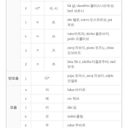
šal 샬, vlasništvo 블라스니슈트보,
š
시*
슈, 시
broš 브로시
telo 텔로, ostrvo 오스트르보, put
t
ㅌ
트
푸트
vatra 바트라, olovka 올로브카,
v
ㅂ
브
proliv 프롤리브
zavoj 자보이, pozno 포즈노, obraz
z
ㅈ
즈
오브라즈
žena 제나, izložba 이즐로주바, muž
ž
ㅈ
주
무주
pojas 포야스, zavoj 자보이, odjelo
반모음
j
이*
오델로
a
아
bakar 바카르
e
에
cev 체브
모음
i
이
dim 딤
o
오
molim 몰림
u
우
zubar 주바르