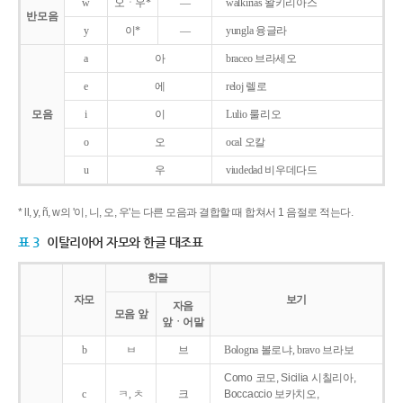
w
오ㆍ우*
―
walkirias 왈키리아스
반모음
y
이*
―
yungla 융글라
a
아
braceo 브라세오
e
에
reloj 렐로
모음
i
이
Lulio 룰리오
o
오
ocal 오칼
u
우
viudedad 비우데다드
* ll, y, ñ, w의 '이, 니, 오, 우'는 다른 모음과 결합할 때 합쳐서 1 음절로 적는다.
표 3
이탈리아어 자모와 한글 대조표
한글
자모
보기
자음
모음 앞
앞ㆍ어말
b
ㅂ
브
Bologna 볼로냐, bravo 브라보
Como 코모, Sicilia 시칠리아,
c
ㅋ, ㅊ
크
Boccaccio 보카치오,