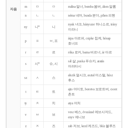
m
ㅁ
ㅁ
málna 말너, bomba 봄버, álom 알롬
자음
n
ㄴ
ㄴ
néma 네머, bunda 분더, pihen 피헨
nyak 녀크, hányszor 하니소르, irány
ny
니*
니
이라니
árpa 아르퍼, csipke 칩케, hónap
p
ㅍ
ㅂ, 프
호너프
r
ㄹ
르
róka 로커, barna 버르너, ár 아르
sál 샬, puska 푸슈카, aratás
s
시*
슈, 시
어러타시
alszik 얼시크, asztal 어스털, húsz
sz
ㅅ
스
후스
ajto 어이토, borotva 보로트버, csont
t
ㅌ
트
촌트
ty
ㅊ
치
atya 어처
vesz 베스, évszázad 에브사저드,
v
ㅂ
브
enyv 에니브
z
ㅈ
즈
zab 저브, kezd 케즈드, blúz 블루즈