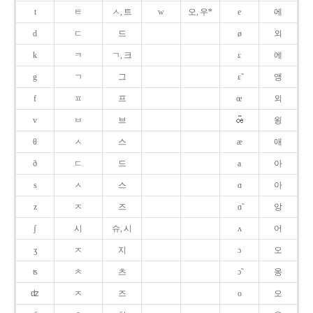
t
ㅌ
ㅅ, 트
w
오, 우*
e
에
d
ㄷ
드
ø
외
k
ㅋ
ㄱ, 크
ɛ
에
g
ㄱ
그
ɛ̃
앵
f
ㅍ
프
œ
외
v
ㅂ
브
욍
θ
ㅅ
스
æ
애
ð
ㄷ
드
a
아
s
ㅅ
스
ɑ
아
z
ㅈ
즈
ɑ̃
앙
ʃ
시
슈, 시
ʌ
어
ʒ
ㅈ
지
ɔ
오
ʦ
ㅊ
츠
ɔ̃
옹
ʣ
ㅈ
즈
o
오