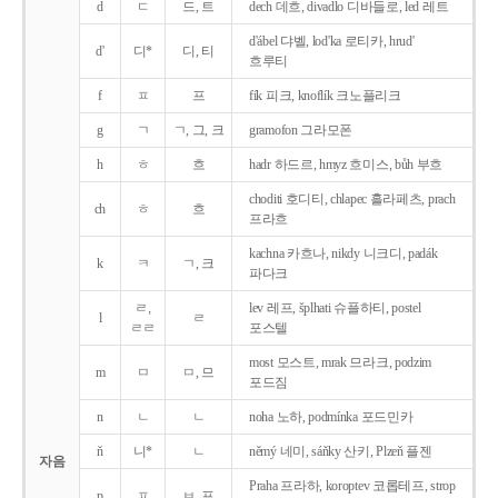
d
ㄷ
드, 트
dech 데흐, divadlo 디바들로, led 레트
d'ábel 댜벨, lod'ka 로티카, hrud'
d'
디*
디, 티
흐루티
f
ㅍ
프
fík 피크, knoflík 크노플리크
g
ㄱ
ㄱ, 그, 크
gramofon 그라모폰
h
ㅎ
흐
hadr 하드르, hmyz 흐미스, bůh 부흐
choditi 호디티, chlapec 흘라페츠, prach
ch
ㅎ
흐
프라흐
kachna 카흐나, nikdy 니크디, padák
k
ㅋ
ㄱ, 크
파다크
ㄹ,
lev 레프, šplhati 슈플하티, postel
l
ㄹ
ㄹㄹ
포스텔
most 모스트, mrak 므라크, podzim
m
ㅁ
ㅁ, 므
포드짐
n
ㄴ
ㄴ
noha 노하, podmínka 포드민카
ň
니*
ㄴ
němý 네미, sáňky 산키, Plzeň 플젠
자음
Praha 프라하, koroptev 코롭테프, strop
p
ㅍ
ㅂ, 프