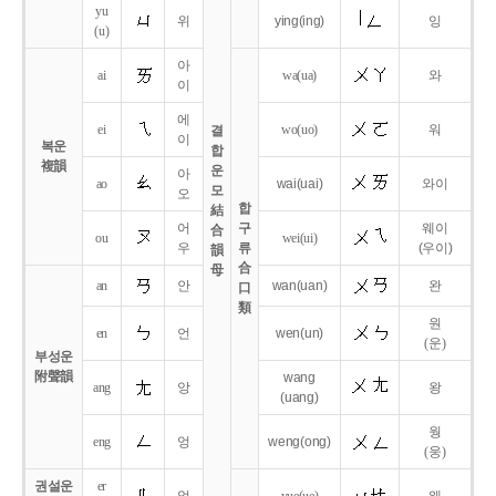
yu
위
ying
(ing)
잉
(u)
아
ai
wa
(ua)
와
이
에
ei
wo
(uo)
워
결
이
복운
합
複韻
운
아
ao
wai
(uai)
와이
모
오
합
結
어
구
웨이
合
ou
wei
(ui)
우
류
(우이)
韻
合
母
an
안
wan
(uan)
완
口
類
원
en
언
wen
(un)
(운)
부성운
附聲韻
wang
ang
앙
왕
(uang)
웡
eng
엉
weng
(ong)
(웅)
권설운
er