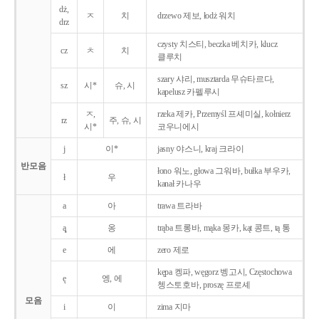
dż,
ㅈ
치
drzewo 제보, łodż 워치
drz
czysty 치스티, beczka 베치카, klucz
cz
ㅊ
치
클루치
szary 샤리, musztarda 무슈타르다,
sz
시*
슈, 시
kapelusz 카펠루시
ㅈ,
rzeka 제카, Przemyśl 프셰미실, kołnierz
rz
주, 슈, 시
시*
코우니에시
j
이*
jasny 야스니, kraj 크라이
반모음
łono 워노, głowa 그워바, bułka 부우카,
ł
우
kanał 카나우
a
아
trawa 트라바
ą̨
옹
trąba 트롱바, mąka 몽카, kąt 콩트, tą 통
e
에
zero 제로
kępa 켕파, węgorz 벵고시, Częstochowa
ę
엥, 에
쳉스토호바, proszę 프로셰
모음
i
이
zima 지마