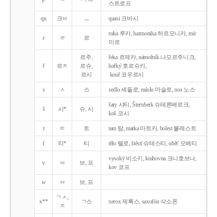
스트로프
qu
크ㅂ
ㅡ
quasi 크바시
ruka 루카, harmonika 하르모니카, mír
r
ㄹ
르
미르
르주,
řeka 르제카, námořník 나모르주니크,
ř
르ㅈ
르슈,
hořký 호르슈키,
르시
kouř 코우르시
s
ㅅ
스
sedlo 세들로, máslo 마슬로, nos 노스
šaty 샤티, Šternberk 슈테른베르크,
š
시*
슈, 시
koš 코시
t
ㅌ
트
tam 탐, matka 마트카, bolest 볼레스트
t'
티*
티
tělo 텔로, štěstí 슈테스티, obět' 오베티
vysoký 비소키, knihovna 크니호브나,
v
ㅂ
브, 프
kov 코프
w
ㅂ
브, 프
ㄱㅅ,
x**
ㄱ스
xerox 제록스, saxofón 삭소폰
ㅈ