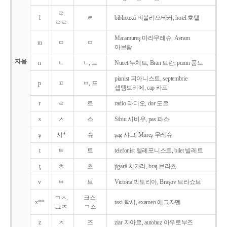
ㄹ,
l
ㄹ
bibliotecǎ 비블리오테커, hotel 호텔
ㄹㄹ
Maramureş 마라무레슈, Avram
m
ㅁ
ㅁ
아브람
자음
n
ㄴ
ㄴ, 느
Nucet 누체트, Bran 브란, pumn 품느
pianist 피아니스트, septembrie
p
ㅍ
ㅂ, 프
셉템브리에, cap 카프
r
ㄹ
르
radio 라디오, dor 도르
s
ㅅ
스
Sibiu 시비우, pas 파스
ş
시*
슈
şag 샤그, Mureş 무레슈
t
ㅌ
트
telefonist 텔레포니스트, bilet 빌레트
ţ
ㅊ
츠
ţigarǎ 치가러, braţ 브라츠
v
ㅂ
브
Victoria 빅토리아, Braşov 브라쇼브
ㄱㅅ,
크스,
x**
taxi 탁시, examen 에그자멘
그ㅈ
ㄱ스
z
ㅈ
즈
ziar 지아르, autobuz 아우토부즈