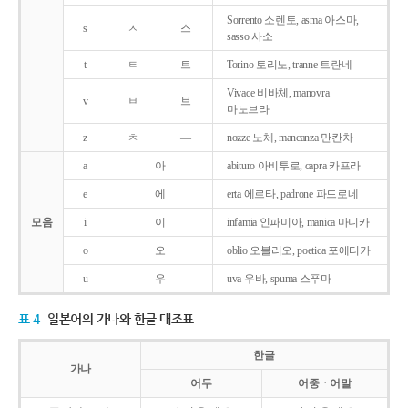
Sorrento 소렌토, asma 아스마,
s
ㅅ
스
sasso 사소
t
ㅌ
트
Torino 토리노, tranne 트란네
Vivace 비바체, manovra
v
ㅂ
브
마노브라
z
ㅊ
―
nozze 노체, mancanza 만칸차
a
아
abituro 아비투로, capra 카프라
e
에
erta 에르타, padrone 파드로네
모음
i
이
infamia 인파미아, manica 마니카
o
오
oblio 오블리오, poetica 포에티카
u
우
uva 우바, spuma 스푸마
표 4
일본어의 가나와 한글 대조표
한글
가나
어두
어중ㆍ어말