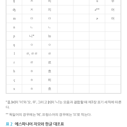
ʧ
ㅊ
치
u
우
ʤ
ㅈ
지
ə**
어
m
ㅁ
ㅁ
ɚ
어
n
ㄴ
ㄴ
ɲ
니*
뉴
ŋ
ㅇ
ㅇ
l
ㄹ, ㄹㄹ
ㄹ
r
ㄹ
르
h
ㅎ
흐
ç
ㅎ
히
x
ㅎ
흐
* [j], [w]의 '이'와 '오, 우', 그리고 [ɲ]의 '니'는 모음과 결합할 때 제3장 표기 세칙에 따른
다.
** 독일어의 경우에는 '에', 프랑스어의 경우에는 '으'로 적는다.
표 2
에스파냐어 자모와 한글 대조표