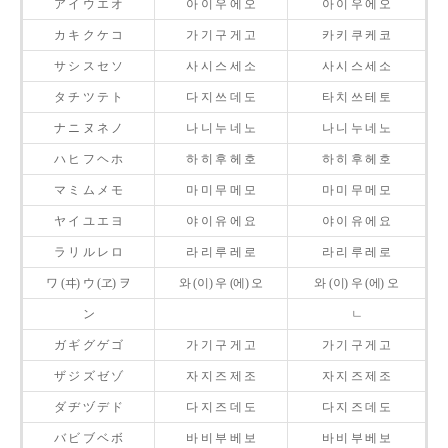
ア イ ウ エ オ
아 이 우 에 오
아 이 우 에 오
カ キ ク ケ コ
가 기 구 게 고
카 키 쿠 케 코
サ シ ス セ ソ
사 시 스 세 소
사 시 스 세 소
タ チ ツ テ ト
다 지 쓰 데 도
타 치 쓰 테 토
ナ ニ ヌ ネ ノ
나 니 누 네 노
나 니 누 네 노
ハ ヒ フ ヘ ホ
하 히 후 헤 호
하 히 후 헤 호
マ ミ ム メ モ
마 미 무 메 모
마 미 무 메 모
ヤ イ ユ エ ヨ
야 이 유 에 요
야 이 유 에 요
ラ リ ル レ ロ
라 리 루 레 로
라 리 루 레 로
ワ (ヰ) ウ (ヱ) ヲ
와 (이) 우 (에) 오
와 (이) 우 (에) 오
ン
ㄴ
ガ ギ グ ゲ ゴ
가 기 구 게 고
가 기 구 게 고
ザ ジ ズ ゼ ゾ
자 지 즈 제 조
자 지 즈 제 조
ダ ヂ ヅ デ ド
다 지 즈 데 도
다 지 즈 데 도
バ ビ ブ ベ ボ
바 비 부 베 보
바 비 부 베 보