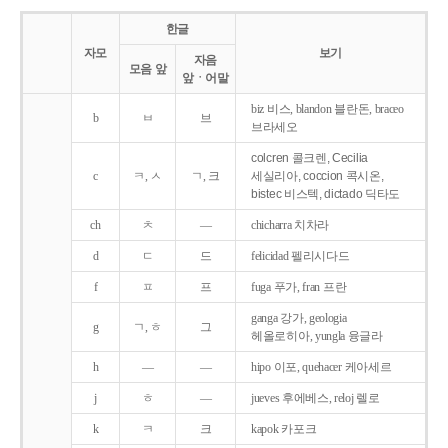
한글
자모
보기
자음
모음 앞
앞ㆍ어말
biz 비스, blandon 블란돈, braceo
b
ㅂ
브
브라세오
colcren 콜크렌, Cecilia
c
ㅋ, ㅅ
ㄱ, 크
세실리아, coccion 콕시온,
bistec 비스텍, dictado 딕타도
ch
ㅊ
―
chicharra 치차라
d
ㄷ
드
felicidad 펠리시다드
f
ㅍ
프
fuga 푸가, fran 프란
ganga 강가, geologia
g
ㄱ, ㅎ
그
헤올로히아, yungla 융글라
h
―
―
hipo 이포, quehacer 케아세르
j
ㅎ
―
jueves 후에베스, reloj 렐로
k
ㅋ
크
kapok 카포크