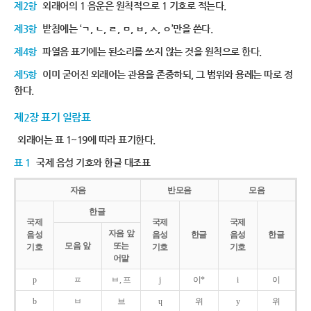
제2항
외래어의 1 음운은 원칙적으로 1 기호로 적는다.
제3항
받침에는 ‘ㄱ, ㄴ, ㄹ, ㅁ, ㅂ, ㅅ, ㅇ’만을 쓴다.
제4항
파열음 표기에는 된소리를 쓰지 않는 것을 원칙으로 한다.
제5항
이미 굳어진 외래어는 관용을 존중하되, 그 범위와 용례는 따로 정
한다.
제2장 표기 일람표
외래어는 표 1~19에 따라 표기한다.
표 1
국제 음성 기호와 한글 대조표
자음
반모음
모음
한글
국제
국제
국제
자음 앞
음성
음성
한글
음성
한글
모음 앞
또는
기호
기호
기호
어말
p
ㅍ
ㅂ, 프
j
이*
i
이
b
ㅂ
브
ɥ
위
y
위