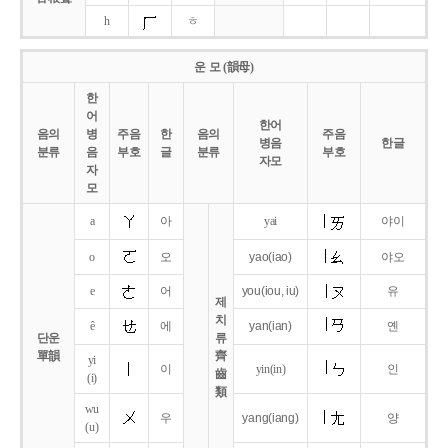
h
ㅎ
운 모 (韻母)
한
어
한어
음의
병
주음
한
음의
주음
병음
한글
분류
음
부호
글
분류
부호
자모
자
모
a
아
yai
야이
o
오
yao
(iao)
야오
e
어
you
(iou,
iu)
유
제
치
ê
에
yan
(ian)
옌
단운
류
單韻
齊
yi
이
yin(in)
인
齒
(i)
類
wu
우
yang
(iang)
양
(u)