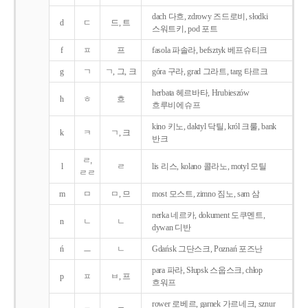
dach 다흐, zdrowy 즈드로비, słodki
d
ㄷ
드, 트
스워트키, pod 포트
f
ㅍ
프
fasola 파솔라, befsztyk 베프슈티크
g
ㄱ
ㄱ, 그, 크
góra 구라, grad 그라트, targ 타르크
herbata 헤르바타, Hrubieszów
h
ㅎ
흐
흐루비에슈프
kino 키노, daktyl 닥틸, król 크룰, bank
k
ㅋ
ㄱ, 크
반크
ㄹ,
l
ㄹ
lis 리스, kolano 콜라노, motyl 모틸
ㄹㄹ
m
ㅁ
ㅁ, 므
most 모스트, zimno 짐노, sam 삼
nerka 네르카, dokument 도쿠멘트,
n
ㄴ
ㄴ
dywan 디반
ń
ㅡ
ㄴ
Gdańsk 그단스크, Poznań 포즈난
para 파라, Słupsk 스웁스크, chłop
p
ㅍ
ㅂ, 프
흐워프
rower 로베르, garnek 가르네크, sznur