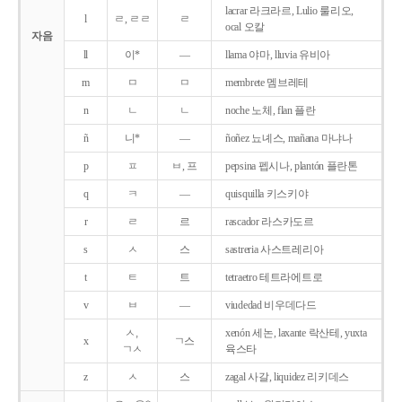
lacrar 라크라르, Lulio 룰리오,
l
ㄹ, ㄹㄹ
ㄹ
ocal 오칼
자음
ll
이*
―
llama 야마, lluvia 유비아
m
ㅁ
ㅁ
membrete 멤브레테
n
ㄴ
ㄴ
noche 노체, flan 플란
ñ
니*
―
ñoñez 뇨녜스, mañana 마냐나
p
ㅍ
ㅂ, 프
pepsina 펩시나, plantón 플란톤
q
ㅋ
―
quisquilla 키스키야
r
ㄹ
르
rascador 라스카도르
s
ㅅ
스
sastreria 사스트레리아
t
ㅌ
트
tetraetro 테트라에트로
v
ㅂ
―
viudedad 비우데다드
ㅅ,
xenón 세논, laxante 락산테, yuxta
x
ㄱ스
ㄱㅅ
육스타
z
ㅅ
스
zagal 사갈, liquidez 리키데스