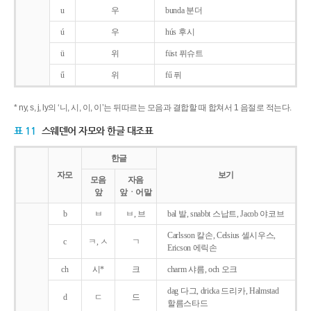
u
우
bunda 분더
ú
우
hús 후시
ü
위
füst 퓌슈트
ű
위
fű 퓌
* ny, s, j, ly의 ‘니, 시, 이, 이’는 뒤따르는 모음과 결합할 때 합쳐서 1 음절로 적는다.
표 11
스웨덴어 자모와 한글 대조표
한글
자모
보기
모음
자음
앞
앞ㆍ어말
b
ㅂ
ㅂ, 브
bal 발, snabbt 스납트, Jacob 야코브
Carlsson 칼손, Celsius 셀시우스,
c
ㅋ, ㅅ
ㄱ
Ericson 에릭손
ch
시*
크
charm 샤름, och 오크
dag 다그, dricka 드리카, Halmstad
d
ㄷ
드
할름스타드