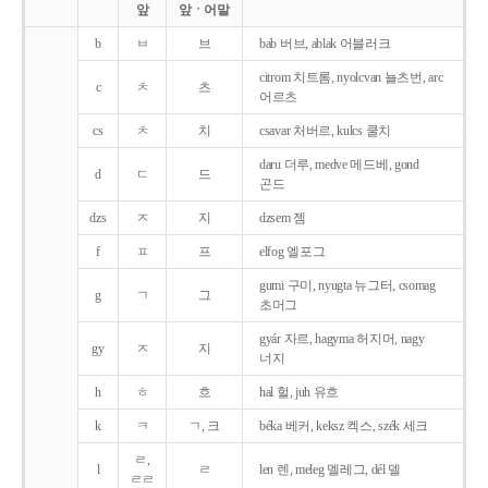
앞
앞ㆍ어말
b
ㅂ
브
bab 버브, ablak 어블러크
citrom 치트롬, nyolcvan 뇰츠번, arc
c
ㅊ
츠
어르츠
cs
ㅊ
치
csavar 처버르, kulcs 쿨치
daru 더루, medve 메드베, gond
d
ㄷ
드
곤드
dzs
ㅈ
지
dzsem 젬
f
ㅍ
프
elfog 엘포그
gumi 구미, nyugta 뉴그터, csomag
g
ㄱ
그
초머그
gyár 자르, hagyma 허지머, nagy
gy
ㅈ
지
너지
h
ㅎ
흐
hal 헐, juh 유흐
k
ㅋ
ㄱ, 크
béka 베커, keksz 켁스, szék 세크
ㄹ,
l
ㄹ
len 렌, meleg 멜레그, dél 델
ㄹㄹ