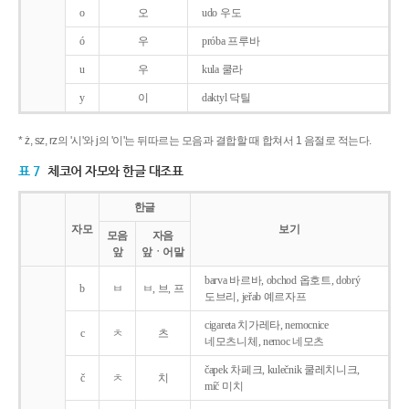
o
오
udo 우도
ó
우
próba 프루바
u
우
kula 쿨라
y
이
daktyl 닥틸
* ż, sz, rz의 '시'와 j의 '이'는 뒤따르는 모음과 결합할 때 합쳐서 1 음절로 적는다.
표 7
체코어 자모와 한글 대조표
한글
자모
보기
모음
자음
앞
앞ㆍ어말
barva 바르바, obchod 옵호트, dobrý
b
ㅂ
ㅂ, 브, 프
도브리, jeřab 예르자프
cigareta 치가레타, nemocnice
c
ㅊ
츠
네모츠니체, nemoc 네모츠
čapek 차페크, kulečnik 쿨레치니크,
č
ㅊ
치
míč 미치