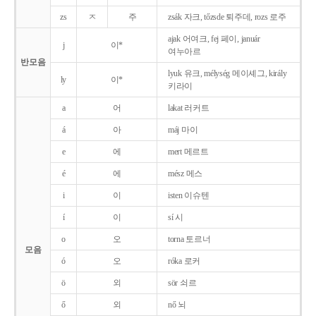
zs
ㅈ
주
zsák 자크, tőzsde 퇴주데, rozs 로주
ajak 어여크, fej 페이, január
j
이*
여누아르
반모음
lyuk 유크, mélység 메이셰그, király
ly
이*
키라이
a
어
lakat 러커트
á
아
máj 마이
e
에
mert 메르트
é
에
mész 메스
i
이
isten 이슈텐
í
이
sí 시
o
오
torna 토르너
모음
ó
오
róka 로커
ö
외
sör 쇠르
ő
외
nő 뇌