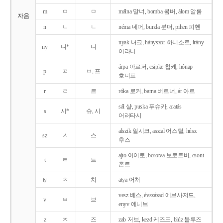
m
ㅁ
ㅁ
málna 말너, bomba 봄버, álom 알롬
자음
n
ㄴ
ㄴ
néma 네머, bunda 분더, pihen 피헨
nyak 녀크, hányszor 하니소르, irány
ny
니*
니
이라니
árpa 아르퍼, csipke 칩케, hónap
p
ㅍ
ㅂ, 프
호너프
r
ㄹ
르
róka 로커, barna 버르너, ár 아르
sál 샬, puska 푸슈카, aratás
s
시*
슈, 시
어러타시
alszik 얼시크, asztal 어스털, húsz
sz
ㅅ
스
후스
ajto 어이토, borotva 보로트버, csont
t
ㅌ
트
촌트
ty
ㅊ
치
atya 어처
vesz 베스, évszázad 에브사저드,
v
ㅂ
브
enyv 에니브
z
ㅈ
즈
zab 저브, kezd 케즈드, blúz 블루즈