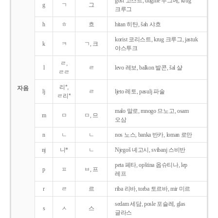
gost 고스트, dugme 두그메, krug
g
ㄱ
그
크루그
h
ㅎ
흐
hitan 히탄, šah 샤흐
korist 코리스트, krug 크루그, jastuk
k
ㅋ
ㄱ, 크
야스투크
ㄹ,
l
ㄹ
levo 레보, balkon 발콘, šal 샬
ㄹㄹ
리*,
자음
lj
ㄹ
ljeto 레토, pasulj 파술
ㄹ리*
malo 말로, mnogo 므노고, osam
m
ㅁ
ㅁ, 므
오삼
n
ㄴ
ㄴ
nos 노스, banka 반카, loman 로만
nj
니*
ㄴ
Njegoš 녜고시, svibanj 스비반
peta 페타, opština 옵슈티나, lep
p
ㅍ
ㅂ, 프
레프
r
ㄹ
르
riba 리바, torba 토르바, mir 미르
sedam 세담, posle 포슬레, glas
s
ㅅ
스
글라스