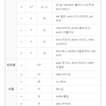
šal 샬, vlasništvo 블라스니슈트보,
š
시*
슈, 시
broš 브로시
telo 텔로, ostrvo 오스트르보, put
t
ㅌ
트
푸트
vatra 바트라, olovka 올로브카,
v
ㅂ
브
proliv 프롤리브
zavoj 자보이, pozno 포즈노, obraz
z
ㅈ
즈
오브라즈
žena 제나, izložba 이즐로주바, muž
ž
ㅈ
주
무주
pojas 포야스, zavoj 자보이, odjelo
반모음
j
이*
오델로
a
아
bakar 바카르
e
에
cev 체브
모음
i
이
dim 딤
o
오
molim 몰림
u
우
zubar 주바르