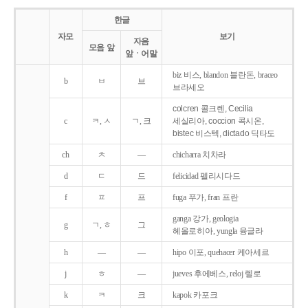
한글
자모
보기
자음
모음 앞
앞ㆍ어말
biz 비스, blandon 블란돈, braceo
b
ㅂ
브
브라세오
colcren 콜크렌, Cecilia
c
ㅋ, ㅅ
ㄱ, 크
세실리아, coccion 콕시온,
bistec 비스텍, dictado 딕타도
ch
ㅊ
―
chicharra 치차라
d
ㄷ
드
felicidad 펠리시다드
f
ㅍ
프
fuga 푸가, fran 프란
ganga 강가, geologia
g
ㄱ, ㅎ
그
헤올로히아, yungla 융글라
h
―
―
hipo 이포, quehacer 케아세르
j
ㅎ
―
jueves 후에베스, reloj 렐로
k
ㅋ
크
kapok 카포크