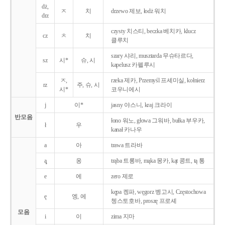
dż,
ㅈ
치
drzewo 제보, łodż 워치
drz
czysty 치스티, beczka 베치카, klucz
cz
ㅊ
치
클루치
szary 샤리, musztarda 무슈타르다,
sz
시*
슈, 시
kapelusz 카펠루시
ㅈ,
rzeka 제카, Przemyśl 프셰미실, kołnierz
rz
주, 슈, 시
시*
코우니에시
j
이*
jasny 야스니, kraj 크라이
반모음
łono 워노, głowa 그워바, bułka 부우카,
ł
우
kanał 카나우
a
아
trawa 트라바
ą̨
옹
trąba 트롱바, mąka 몽카, kąt 콩트, tą 통
e
에
zero 제로
kępa 켕파, węgorz 벵고시, Częstochowa
ę
엥, 에
쳉스토호바, proszę 프로셰
모음
i
이
zima 지마