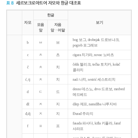
표 8
세르보크로아트어 자모와 한글 대조표
한글
자모
보기
모음
자음
앞
앞ㆍ어말
bog 보그, drobnjak 드로브냐크,
b
ㅂ
브
pogreb 포그레브
c
ㅊ
츠
cigara 치가라, novac 노바츠
čelik 첼리크, točka 토치카, kolač
č
ㅊ
치
콜라치
ć, tj
ㅊ
치
naći 나치, sestrić 세스트리치
desno 데스노, drvo 드르보, medved
d
ㄷ
드
메드베드
dž
ㅈ
지
džep 제프, narudžba 나루지바
đ,dj
ㅈ
지
Ðurađ 주라지
fasada 파사다, kifla 키플라, šaraf
f
ㅍ
프
샤라프