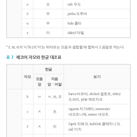
o
오
udo 우도
ó
우
próba 프루바
u
우
kula 쿨라
y
이
daktyl 닥틸
* ż, sz, rz의 '시'와 j의 '이'는 뒤따르는 모음과 결합할 때 합쳐서 1 음절로 적는다.
표 7
체코어 자모와 한글 대조표
한글
자모
보기
모음
자음
앞
앞ㆍ어말
barva 바르바, obchod 옵호트, dobrý
b
ㅂ
ㅂ, 브, 프
도브리, jeřab 예르자프
cigareta 치가레타, nemocnice
c
ㅊ
츠
네모츠니체, nemoc 네모츠
čapek 차페크, kulečnik 쿨레치니크,
č
ㅊ
치
míč 미치