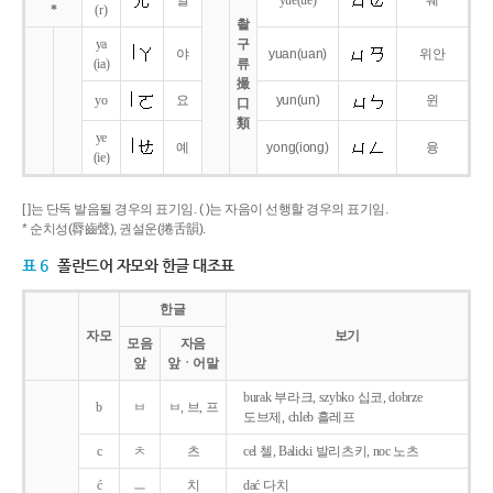
얼
yue
(ue)
웨
*
(r)
촬
ya
구
야
yuan
(uan)
위안
(ia)
류
撮
yo
요
yun
(un)
윈
口
類
ye
예
yong
(iong)
융
(ie)
[ ]는 단독 발음될 경우의 표기임. ( )는 자음이 선행할 경우의 표기임.
* 순치성(脣齒聲), 권설운(捲舌韻).
표 6
폴란드어 자모와 한글 대조표
한글
자모
보기
모음
자음
앞
앞ㆍ어말
burak 부라크, szybko 십코, dobrze
b
ㅂ
ㅂ, 브, 프
도브제, chleb 흘레프
c
ㅊ
츠
cel 첼, Balicki 발리츠키, noc 노츠
ć
ㅡ
치
dać 다치