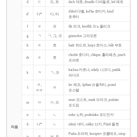
d
ㄷ
드, 트
dech 데흐, divadlo 디바들로, led 레트
d'ábel 댜벨, lod'ka 로티카, hrud'
d'
디*
디, 티
흐루티
f
ㅍ
프
fík 피크, knoflík 크노플리크
g
ㄱ
ㄱ, 그, 크
gramofon 그라모폰
h
ㅎ
흐
hadr 하드르, hmyz 흐미스, bůh 부흐
choditi 호디티, chlapec 흘라페츠, prach
ch
ㅎ
흐
프라흐
kachna 카흐나, nikdy 니크디, padák
k
ㅋ
ㄱ, 크
파다크
ㄹ,
lev 레프, šplhati 슈플하티, postel
l
ㄹ
ㄹㄹ
포스텔
most 모스트, mrak 므라크, podzim
m
ㅁ
ㅁ, 므
포드짐
n
ㄴ
ㄴ
noha 노하, podmínka 포드민카
ň
니*
ㄴ
němý 네미, sáňky 산키, Plzeň 플젠
자음
Praha 프라하, koroptev 코롭테프, strop
p
ㅍ
ㅂ, 프