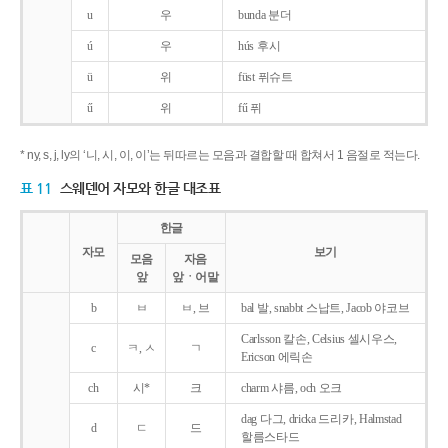
u
우
bunda 분더
ú
우
hús 후시
ü
위
füst 퓌슈트
ű
위
fű 퓌
* ny, s, j, ly의 ‘니, 시, 이, 이’는 뒤따르는 모음과 결합할 때 합쳐서 1 음절로 적는다.
표 11
스웨덴어 자모와 한글 대조표
한글
자모
보기
모음
자음
앞
앞ㆍ어말
b
ㅂ
ㅂ, 브
bal 발, snabbt 스납트, Jacob 야코브
Carlsson 칼손, Celsius 셀시우스,
c
ㅋ, ㅅ
ㄱ
Ericson 에릭손
ch
시*
크
charm 샤름, och 오크
dag 다그, dricka 드리카, Halmstad
d
ㄷ
드
할름스타드