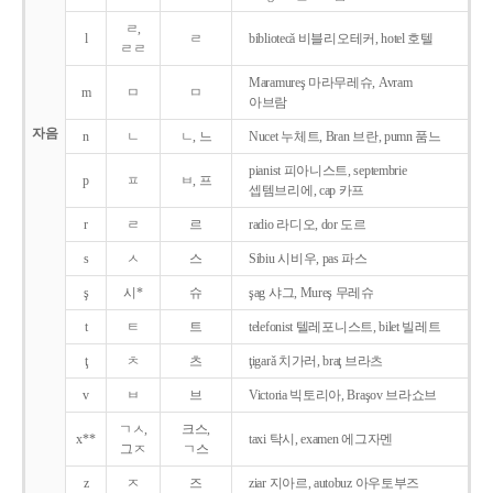
ㄹ,
l
ㄹ
bibliotecǎ 비블리오테커, hotel 호텔
ㄹㄹ
Maramureş 마라무레슈, Avram
m
ㅁ
ㅁ
아브람
자음
n
ㄴ
ㄴ, 느
Nucet 누체트, Bran 브란, pumn 품느
pianist 피아니스트, septembrie
p
ㅍ
ㅂ, 프
셉템브리에, cap 카프
r
ㄹ
르
radio 라디오, dor 도르
s
ㅅ
스
Sibiu 시비우, pas 파스
ş
시*
슈
şag 샤그, Mureş 무레슈
t
ㅌ
트
telefonist 텔레포니스트, bilet 빌레트
ţ
ㅊ
츠
ţigarǎ 치가러, braţ 브라츠
v
ㅂ
브
Victoria 빅토리아, Braşov 브라쇼브
ㄱㅅ,
크스,
x**
taxi 탁시, examen 에그자멘
그ㅈ
ㄱ스
z
ㅈ
즈
ziar 지아르, autobuz 아우토부즈