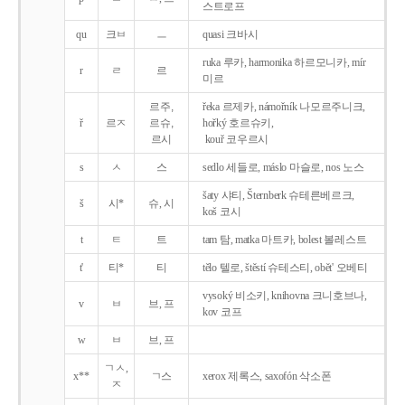
스트로프
qu
크ㅂ
ㅡ
quasi 크바시
ruka 루카, harmonika 하르모니카, mír
r
ㄹ
르
미르
르주,
řeka 르제카, námořník 나모르주니크,
ř
르ㅈ
르슈,
hořký 호르슈키,
르시
kouř 코우르시
s
ㅅ
스
sedlo 세들로, máslo 마슬로, nos 노스
šaty 샤티, Šternberk 슈테른베르크,
š
시*
슈, 시
koš 코시
t
ㅌ
트
tam 탐, matka 마트카, bolest 볼레스트
t'
티*
티
tělo 텔로, štěstí 슈테스티, obět' 오베티
vysoký 비소키, knihovna 크니호브나,
v
ㅂ
브, 프
kov 코프
w
ㅂ
브, 프
ㄱㅅ,
x**
ㄱ스
xerox 제록스, saxofón 삭소폰
ㅈ