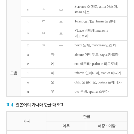
Sorrento 소렌토, asma 아스마,
s
ㅅ
스
sasso 사소
t
ㅌ
트
Torino 토리노, tranne 트란네
Vivace 비바체, manovra
v
ㅂ
브
마노브라
z
ㅊ
―
nozze 노체, mancanza 만칸차
a
아
abituro 아비투로, capra 카프라
e
에
erta 에르타, padrone 파드로네
모음
i
이
infamia 인파미아, manica 마니카
o
오
oblio 오블리오, poetica 포에티카
u
우
uva 우바, spuma 스푸마
표 4
일본어의 가나와 한글 대조표
한글
가나
어두
어중ㆍ어말