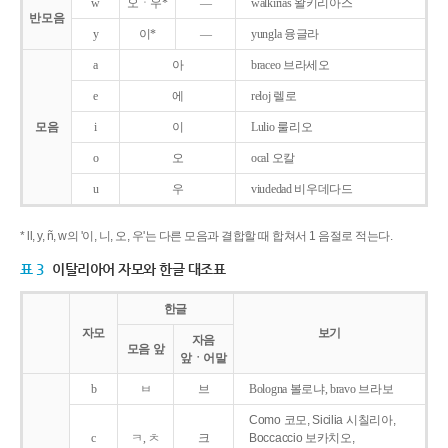
w
오ㆍ우*
―
walkirias 왈키리아스
반모음
y
이*
―
yungla 융글라
a
아
braceo 브라세오
e
에
reloj 렐로
모음
i
이
Lulio 룰리오
o
오
ocal 오칼
u
우
viudedad 비우데다드
* ll, y, ñ, w의 '이, 니, 오, 우'는 다른 모음과 결합할 때 합쳐서 1 음절로 적는다.
표 3
이탈리아어 자모와 한글 대조표
한글
자모
보기
자음
모음 앞
앞ㆍ어말
b
ㅂ
브
Bologna 볼로냐, bravo 브라보
Como 코모, Sicilia 시칠리아,
c
ㅋ, ㅊ
크
Boccaccio 보카치오,