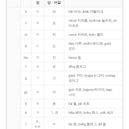
앞
앞ㆍ어말
b
ㅂ
브
bab 버브, ablak 어블러크
citrom 치트롬, nyolcvan 뇰츠번, arc
c
ㅊ
츠
어르츠
cs
ㅊ
치
csavar 처버르, kulcs 쿨치
daru 더루, medve 메드베, gond
d
ㄷ
드
곤드
dzs
ㅈ
지
dzsem 젬
f
ㅍ
프
elfog 엘포그
gumi 구미, nyugta 뉴그터, csomag
g
ㄱ
그
초머그
gyár 자르, hagyma 허지머, nagy
gy
ㅈ
지
너지
h
ㅎ
흐
hal 헐, juh 유흐
k
ㅋ
ㄱ, 크
béka 베커, keksz 켁스, szék 세크
ㄹ,
l
ㄹ
len 렌, meleg 멜레그, dél 델
ㄹㄹ