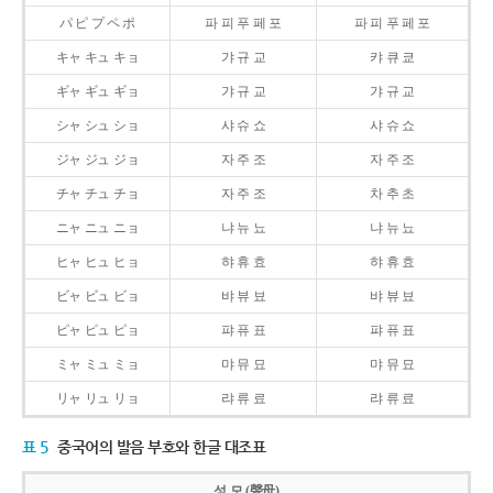
パ ピ プ ペ ポ
파 피 푸 페 포
파 피 푸 페 포
キャ キュ キョ
갸 규 교
캬 큐 쿄
ギャ ギュ ギョ
갸 규 교
갸 규 교
シャ シュ ショ
샤 슈 쇼
샤 슈 쇼
ジャ ジュ ジョ
자 주 조
자 주 조
チャ チュ チョ
자 주 조
차 추 초
ニャ ニュ ニョ
냐 뉴 뇨
냐 뉴 뇨
ヒャ ヒュ ヒョ
햐 휴 효
햐 휴 효
ビャ ビュ ビョ
뱌 뷰 뵤
뱌 뷰 뵤
ピャ ピュ ピョ
퍄 퓨 표
퍄 퓨 표
ミャ ミュ ミョ
먀 뮤 묘
먀 뮤 묘
リャ リュ リョ
랴 류 료
랴 류 료
표 5
중국어의 발음 부호와 한글 대조표
성 모 (聲母)