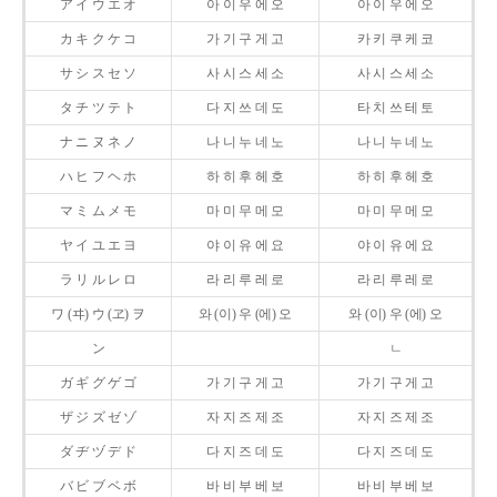
ア イ ウ エ オ
아 이 우 에 오
아 이 우 에 오
カ キ ク ケ コ
가 기 구 게 고
카 키 쿠 케 코
サ シ ス セ ソ
사 시 스 세 소
사 시 스 세 소
タ チ ツ テ ト
다 지 쓰 데 도
타 치 쓰 테 토
ナ ニ ヌ ネ ノ
나 니 누 네 노
나 니 누 네 노
ハ ヒ フ ヘ ホ
하 히 후 헤 호
하 히 후 헤 호
マ ミ ム メ モ
마 미 무 메 모
마 미 무 메 모
ヤ イ ユ エ ヨ
야 이 유 에 요
야 이 유 에 요
ラ リ ル レ ロ
라 리 루 레 로
라 리 루 레 로
ワ (ヰ) ウ (ヱ) ヲ
와 (이) 우 (에) 오
와 (이) 우 (에) 오
ン
ㄴ
ガ ギ グ ゲ ゴ
가 기 구 게 고
가 기 구 게 고
ザ ジ ズ ゼ ゾ
자 지 즈 제 조
자 지 즈 제 조
ダ ヂ ヅ デ ド
다 지 즈 데 도
다 지 즈 데 도
バ ビ ブ ベ ボ
바 비 부 베 보
바 비 부 베 보