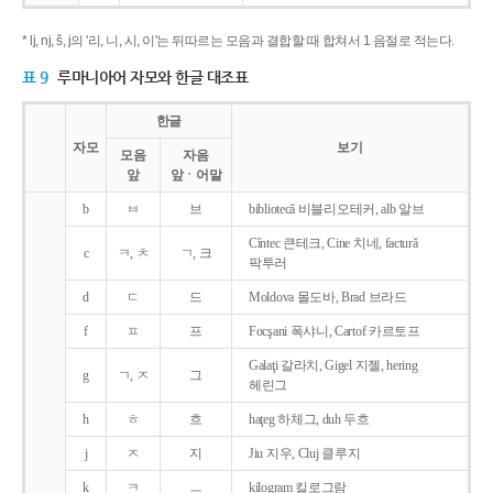
* lj, nj, š, j의 '리, 니, 시, 이'는 뒤따르는 모음과 결합할 때 합쳐서 1 음절로 적는다.
표 9
루마니아어 자모와 한글 대조표
한글
자모
보기
모음
자음
앞
앞ㆍ어말
b
ㅂ
브
bibliotecǎ 비블리오테커, alb 알브
Cîntec 큰테크, Cine 치네, facturǎ
c
ㅋ, ㅊ
ㄱ, 크
팍투러
d
ㄷ
드
Moldova 몰도바, Brad 브라드
f
ㅍ
프
Focşani 폭샤니, Cartof 카르토프
Galaţi 갈라치, Gigel 지젤, hering
g
ㄱ, ㅈ
그
헤린그
h
ㅎ
흐
haţeg 하체그, duh 두흐
j
ㅈ
지
Jiu 지우, Cluj 클루지
k
ㅋ
ㅡ
kilogram 킬로그람