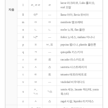
lacrar 라크라르, Lulio 룰리오,
l
ㄹ, ㄹㄹ
ㄹ
ocal 오칼
자음
ll
이*
―
llama 야마, lluvia 유비아
m
ㅁ
ㅁ
membrete 멤브레테
n
ㄴ
ㄴ
noche 노체, flan 플란
ñ
니*
―
ñoñez 뇨녜스, mañana 마냐나
p
ㅍ
ㅂ, 프
pepsina 펩시나, plantón 플란톤
q
ㅋ
―
quisquilla 키스키야
r
ㄹ
르
rascador 라스카도르
s
ㅅ
스
sastreria 사스트레리아
t
ㅌ
트
tetraetro 테트라에트로
v
ㅂ
―
viudedad 비우데다드
ㅅ,
xenón 세논, laxante 락산테, yuxta
x
ㄱ스
ㄱㅅ
육스타
z
ㅅ
스
zagal 사갈, liquidez 리키데스