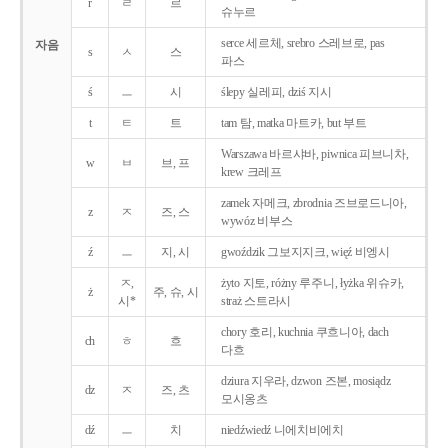
r
ㄹ
르
슈누르
serce 세르체, srebro 스레브로, pas
자음
s
ㅅ
스
파스
ś
ㅡ
시
ślepy 실레피, dziś 지시
t
ㅌ
트
tam 탐, matka 마트카, but 부트
Warszawa 바르샤바, piwnica 피브니차,
w
ㅂ
브, 프
krew 크레프
zamek 자메크, zbrodnia 즈브로드니아,
z
ㅈ
즈, 스
wywóz 비부스
ź
ㅡ
지, 시
gwoździk 그보지지크, więź 비엥시
ㅈ,
żyto 지토, różny 루주니, łyżka 위슈카,
ż
주, 슈, 시
시*
straż 스트라시
chory 호리, kuchnia 쿠흐니아, dach
ch
ㅎ
흐
다흐
dziura 지우라, dzwon 즈본, mosiądz
dz
ㅈ
즈, 츠
모시옹츠
dź
ㅡ
치
niedźwiedź 니에치비에치