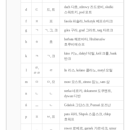
dach 다흐, zdrowy 즈드로비, słodki
d
ㄷ
드, 트
스워트키, pod 포트
f
ㅍ
프
fasola 파솔라, befsztyk 베프슈티크
g
ㄱ
ㄱ, 그, 크
góra 구라, grad 그라트, targ 타르크
herbata 헤르바타, Hrubieszów
h
ㅎ
흐
흐루비에슈프
kino 키노, daktyl 닥틸, król 크룰, bank
k
ㅋ
ㄱ, 크
반크
ㄹ,
l
ㄹ
lis 리스, kolano 콜라노, motyl 모틸
ㄹㄹ
m
ㅁ
ㅁ, 므
most 모스트, zimno 짐노, sam 삼
nerka 네르카, dokument 도쿠멘트,
n
ㄴ
ㄴ
dywan 디반
ń
ㅡ
ㄴ
Gdańsk 그단스크, Poznań 포즈난
para 파라, Słupsk 스웁스크, chłop
p
ㅍ
ㅂ, 프
흐워프
rower 로베르, garnek 가르네크, sznur