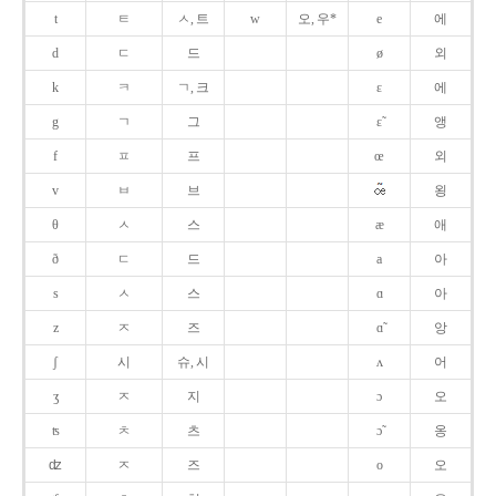
t
ㅌ
ㅅ, 트
w
오, 우*
e
에
d
ㄷ
드
ø
외
k
ㅋ
ㄱ, 크
ɛ
에
g
ㄱ
그
ɛ̃
앵
f
ㅍ
프
œ
외
v
ㅂ
브
욍
θ
ㅅ
스
æ
애
ð
ㄷ
드
a
아
s
ㅅ
스
ɑ
아
z
ㅈ
즈
ɑ̃
앙
ʃ
시
슈, 시
ʌ
어
ʒ
ㅈ
지
ɔ
오
ʦ
ㅊ
츠
ɔ̃
옹
ʣ
ㅈ
즈
o
오