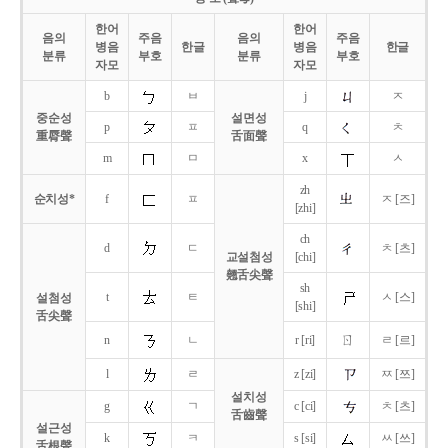
한어
한어
음의
주음
음의
주음
병음
한글
병음
한글
분류
부호
분류
부호
자모
자모
b
ㅂ
j
ㅈ
중순성
설면성
p
ㅍ
q
ㅊ
重脣聲
舌面聲
m
ㅁ
x
ㅅ
zh
순치성*
f
ㅍ
ㅈ [즈]
[zhi]
ch
d
ㄷ
ㅊ [츠]
교설첨성
[chi]
翹舌尖聲
sh
t
ㅌ
ㅅ [스]
설첨성
[shi]
舌尖聲
ㄖ
n
ㄴ
r [ri]
ㄹ [르]
l
ㄹ
z [zi]
ㅉ [쯔]
설치성
g
ㄱ
c [ci]
ㅊ [츠]
舌齒聲
설근성
k
ㅋ
s [si]
ㅆ [쓰]
舌根聲