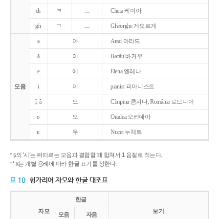
ch
ㅋ
ㅡ
Cheia 케이아
gh
ㄱ
ㅡ
Gheorghe 게오르게
a
아
Arad 아라드
ǎ
어
Bacǎu 바커우
e
에
Elena 엘레나
모음
i
이
pianist 피아니스트
î, â
으
Cîmpina 큼피나, România 로므니아
o
오
Oradea 오라데아
u
우
Nucet 누체트
* ş의 '시'는 뒤따르는 모음과 결합할 때 합쳐서 1 음절로 적는다.
** x는 개별 용례에 따라 한글 표기를 정한다.
표 10
헝가리어 자모와 한글 대조표
한글
자모
보기
모음
자음