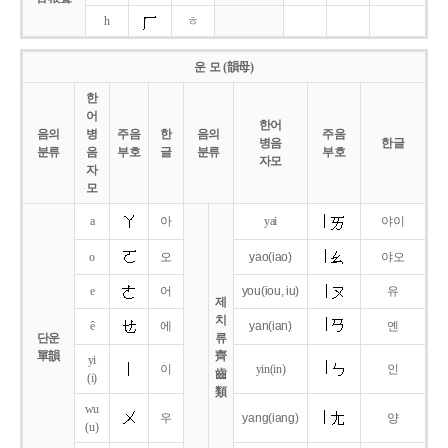
h
ㅎ
운 모 (韻母)
한
어
한어
음의
병
주음
한
음의
주음
병음
한글
분류
음
부호
글
분류
부호
자모
자
모
a
아
yai
야이
o
오
yao
(iao)
야오
e
어
you
(iou,
iu)
유
제
치
ê
에
yan
(ian)
옌
단운
류
單韻
齊
yi
이
yin(in)
인
齒
(i)
類
wu
우
yang
(iang)
양
(u)