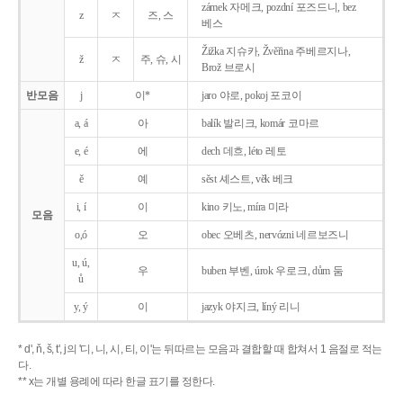
zámek 자메크, pozdní 포즈드니, bez
z
ㅈ
즈, 스
베스
Žižka 지슈카, Žvěřina 주베르지나,
ž
ㅈ
주, 슈, 시
Brož 브로시
반모음
j
이*
jaro 야로, pokoj 포코이
a, á
아
balík 발리크, komár 코마르
e, é
에
dech 데흐, léto 레토
ě
예
sěst 셰스트, věk 베크
i, í
이
kino 키노, míra 미라
모음
o,ó
오
obec 오베츠, nervózni 네르보즈니
u, ú,
우
buben 부벤, úrok 우로크, dům 둠
ů
y, ý
이
jazyk
야지크, líný 리니
* d', ň, š, t', j의 '디, 니, 시, 티, 이'는 뒤따르는 모음과 결합할 때 합쳐서 1 음절로 적는
다.
** x는 개별 용례에 따라 한글 표기를 정한다.