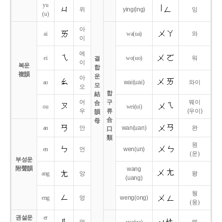
yu
위
ying
(ing)
잉
(u)
아
ai
wa
(ua)
와
이
에
ei
wo
(uo)
워
결
이
복운
합
複韻
운
아
ao
wai
(uai)
와이
모
오
합
結
어
구
웨이
合
ou
wei
(ui)
우
류
(우이)
韻
合
母
an
안
wan
(uan)
완
口
類
원
en
언
wen
(un)
(운)
부성운
附聲韻
wang
ang
앙
왕
(uang)
웡
eng
엉
weng
(ong)
(웅)
권설운
er