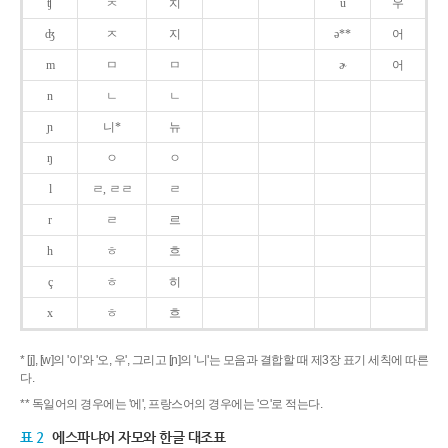
ʧ
ㅊ
치
u
우
ʤ
ㅈ
지
ə**
어
m
ㅁ
ㅁ
ɚ
어
n
ㄴ
ㄴ
ɲ
니*
뉴
ŋ
ㅇ
ㅇ
l
ㄹ, ㄹㄹ
ㄹ
r
ㄹ
르
h
ㅎ
흐
ç
ㅎ
히
x
ㅎ
흐
* [j], [w]의 '이'와 '오, 우', 그리고 [ɲ]의 '니'는 모음과 결합할 때 제3장 표기 세칙에 따른
다.
** 독일어의 경우에는 '에', 프랑스어의 경우에는 '으'로 적는다.
표 2
에스파냐어 자모와 한글 대조표