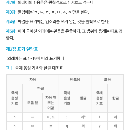
제2항
외래어의 1 음운은 원칙적으로 1 기호로 적는다.
제3항
받침에는 ‘ㄱ, ㄴ, ㄹ, ㅁ, ㅂ, ㅅ, ㅇ’만을 쓴다.
제4항
파열음 표기에는 된소리를 쓰지 않는 것을 원칙으로 한다.
제5항
이미 굳어진 외래어는 관용을 존중하되, 그 범위와 용례는 따로 정
한다.
제2장 표기 일람표
외래어는 표 1~19에 따라 표기한다.
표 1
국제 음성 기호와 한글 대조표
자음
반모음
모음
한글
국제
국제
국제
자음 앞
음성
음성
한글
음성
한글
모음 앞
또는
기호
기호
기호
어말
p
ㅍ
ㅂ, 프
j
이*
i
이
b
ㅂ
브
ɥ
위
y
위