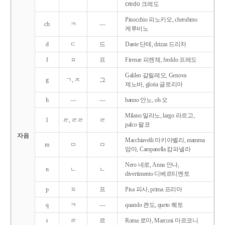
credo 크레도
Pinocchio 피노키오, cherubino
ch
ㅋ
―
케루비노
d
ㄷ
드
Dante 단테, drizza 드리차
f
ㅍ
프
Firenze 피렌체, freddo 프레도
Galileo 갈릴레오, Genova
g
ㄱ, ㅈ
그
제노바, gloria 글로리아
h
―
―
hanno 안노, oh 오
Milano 밀라노, largo 라르고,
l
ㄹ, ㄹㄹ
ㄹ
palco 팔코
자음
Macchiavelli 마키아벨리, mamma
m
ㅁ
ㅁ
맘마, Campanella 캄파넬라
Nero 네로, Anna 안나,
n
ㄴ
ㄴ
divertimento 디베르티멘토
p
ㅍ
프
Pisa 피사, prima 프리마
q
ㅋ
―
quando 콴도, queto 퀘토
r
ㄹ
르
Roma 로마, Marconi 마르코니